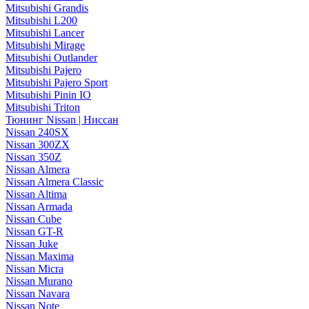
Mitsubishi Grandis
Mitsubishi L200
Mitsubishi Lancer
Mitsubishi Mirage
Mitsubishi Outlander
Mitsubishi Pajero
Mitsubishi Pajero Sport
Mitsubishi Pinin IO
Mitsubishi Triton
Тюнинг Nissan | Ниссан
Nissan 240SX
Nissan 300ZX
Nissan 350Z
Nissan Almera
Nissan Almera Classic
Nissan Altima
Nissan Armada
Nissan Cube
Nissan GT-R
Nissan Juke
Nissan Maxima
Nissan Micra
Nissan Murano
Nissan Navara
Nissan Note