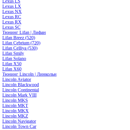
Lexus LS
Lexus LX
Lexus NX
Lexus RC
Lexus RX
Lexus SC
Тюнинг Lifan | Лифан
Lifan Breez (520)
Lifan Cebrium (720)
Lifan Celliya (530)
Lifan Smily
Lifan Solano
Lifan X50
Lifan X60
Тюнинг Lincoln | Линкольн
Lincoln Aviator
Lincoln Blackwood
Lincoln Continental
Lincoln Mark VIII
Lincoln MKS
Lincoln MKT
Lincoln MKX
Lincoln MKZ
Lincoln Navigator
Lincoln Town Car