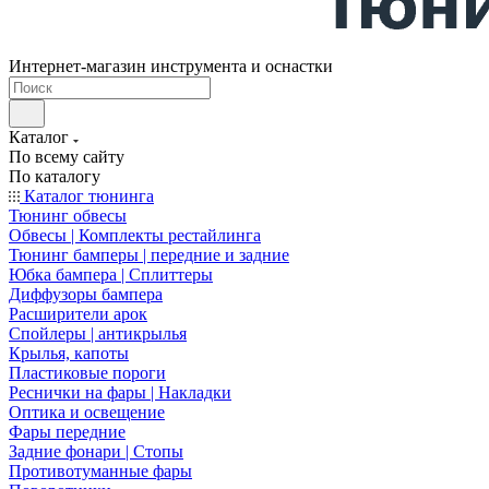
Интернет-магазин инструмента и оснастки
Каталог
По всему сайту
По каталогу
Каталог тюнинга
Тюнинг обвесы
Обвесы | Комплекты рестайлинга
Тюнинг бамперы | передние и задние
Юбка бампера | Сплиттеры
Диффузоры бампера
Расширители арок
Спойлеры | антикрылья
Крылья, капоты
Пластиковые пороги
Реснички на фары | Накладки
Оптика и освещение
Фары передние
Задние фонари | Стопы
Противотуманные фары