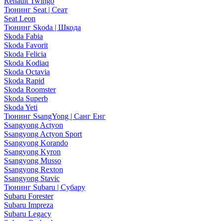
Renault Twingo
Тюнинг Seat | Сеат
Seat Leon
Тюнинг Skoda | Шкода
Skoda Fabia
Skoda Favorit
Skoda Felicia
Skoda Kodiaq
Skoda Octavia
Skoda Rapid
Skoda Roomster
Skoda Superb
Skoda Yeti
Тюнинг SsangYong | Санг Енг
Ssangyong Actyon
Ssangyong Actyon Sport
Ssangyong Korando
Ssangyong Kyron
Ssangyong Musso
Ssangyong Rexton
Ssangyong Stavic
Тюнинг Subaru | Субару
Subaru Forester
Subaru Impreza
Subaru Legacy