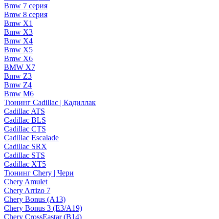
Bmw 7 серия
Bmw 8 серия
Bmw X1
Bmw X3
Bmw X4
Bmw X5
Bmw X6
BMW X7
Bmw Z3
Bmw Z4
Bmw М6
Тюнинг Cadillac | Кадиллак
Cadillac ATS
Cadillac BLS
Cadillac CTS
Cadillac Escalade
Cadillac SRX
Cadillac STS
Cadillac XT5
Тюнинг Chery | Чери
Chery Amulet
Chery Arrizo 7
Chery Bonus (A13)
Chery Bonus 3 (E3/A19)
Chery CrossEastar (B14)