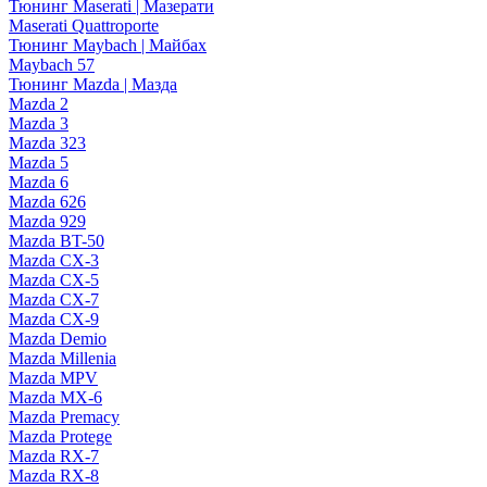
Тюнинг Maserati | Мазерати
Maserati Quattroporte
Тюнинг Maybach | Майбах
Maybach 57
Тюнинг Mazda | Мазда
Mazda 2
Mazda 3
Mazda 323
Mazda 5
Mazda 6
Mazda 626
Mazda 929
Mazda BT-50
Mazda CX-3
Mazda CX-5
Mazda CX-7
Mazda CX-9
Mazda Demio
Mazda Millenia
Mazda MPV
Mazda MX-6
Mazda Premacy
Mazda Protege
Mazda RX-7
Mazda RX-8