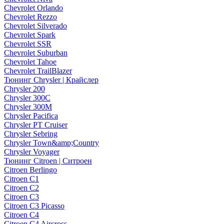
Chevrolet Orlando
Chevrolet Rezzo
Chevrolet Silverado
Chevrolet Spark
Chevrolet SSR
Chevrolet Suburban
Chevrolet Tahoe
Chevrolet TrailBlazer
Тюнинг Chrysler | Крайслер
Chrysler 200
Chrysler 300C
Chrysler 300M
Chrysler Pacifica
Chrysler PT Cruiser
Chrysler Sebring
Chrysler Town&amp;Country
Chrysler Voyager
Тюнинг Citroen | Ситроен
Citroen Berlingo
Citroen C1
Citroen C2
Citroen C3
Citroen C3 Picasso
Citroen C4
Citroen C4 Aircross