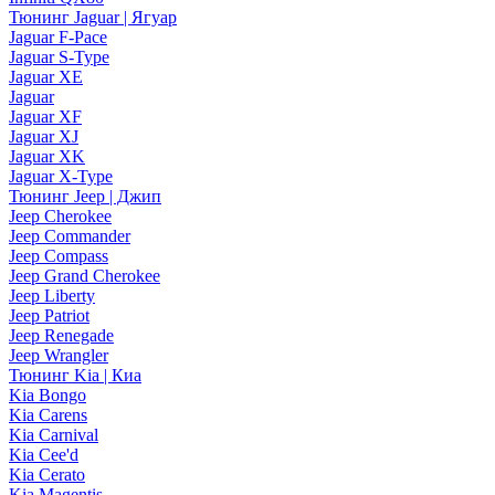
Тюнинг Jaguar | Ягуар
Jaguar F-Pace
Jaguar S-Type
Jaguar XE
Jaguar
Jaguar XF
Jaguar XJ
Jaguar XK
Jaguar X-Type
Тюнинг Jeep | Джип
Jeep Cherokee
Jeep Commander
Jeep Compass
Jeep Grand Cherokee
Jeep Liberty
Jeep Patriot
Jeep Renegade
Jeep Wrangler
Тюнинг Kia | Киа
Kia Bongo
Kia Carens
Kia Carnival
Kia Cee'd
Kia Cerato
Kia Magentis