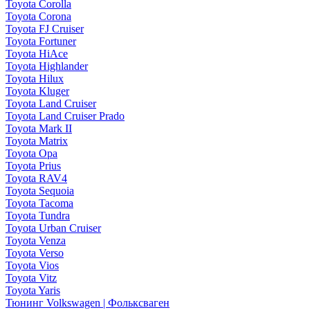
Toyota Corolla
Toyota Corona
Toyota FJ Cruiser
Toyota Fortuner
Toyota HiAce
Toyota Highlander
Toyota Hilux
Toyota Kluger
Toyota Land Cruiser
Toyota Land Cruiser Prado
Toyota Mark II
Toyota Matrix
Toyota Opa
Toyota Prius
Toyota RAV4
Toyota Sequoia
Toyota Tacoma
Toyota Tundra
Toyota Urban Cruiser
Toyota Venza
Toyota Verso
Toyota Vios
Toyota Vitz
Toyota Yaris
Тюнинг Volkswagen | Фольксваген