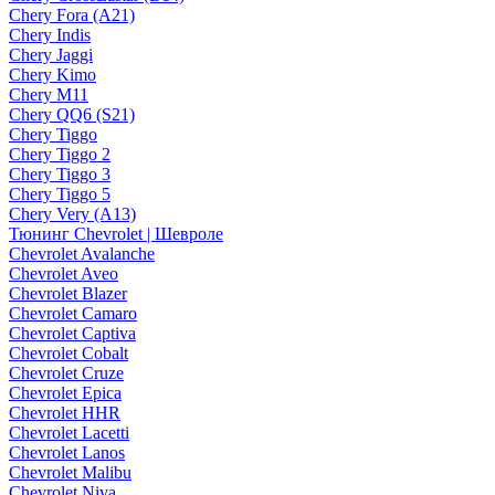
Chery Fora (A21)
Chery Indis
Chery Jaggi
Chery Kimo
Chery M11
Chery QQ6 (S21)
Chery Tiggo
Chery Tiggo 2
Chery Tiggo 3
Chery Tiggo 5
Chery Very (A13)
Тюнинг Chevrolet | Шевроле
Chevrolet Avalanche
Chevrolet Aveo
Chevrolet Blazer
Chevrolet Camaro
Chevrolet Captiva
Chevrolet Cobalt
Chevrolet Cruze
Chevrolet Epica
Chevrolet HHR
Chevrolet Lacetti
Chevrolet Lanos
Chevrolet Malibu
Chevrolet Niva