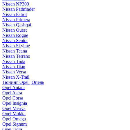
Nissan NP300
Nissan Pathfinder
Nissan Patrol
Nissan Primera
Nissan Qashqai
Nissan Quest
Nissan Rogue
Nissan Sentra
Nissan Skyline
Nissan Teana
Nissan Terrano
Nissan Tiida
Nissan Titan
Nissan Versa
Nissan X-Trail
Тюнинг Opel | Опель
Opel Antara
Opel Astra
Opel Corsa
Opel Insignia
Opel Meriva
Opel Mokka
Opel Omega
Opel Signum
Opel Tigra