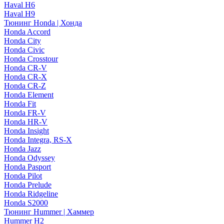
Haval H6
Haval H9
Тюнинг Honda | Хонда
Honda Accord
Honda City
Honda Civic
Honda Crosstour
Honda CR-V
Honda CR-X
Honda CR-Z
Honda Element
Honda Fit
Honda FR-V
Honda HR-V
Honda Insight
Honda Integra, RS-X
Honda Jazz
Honda Odyssey
Honda Pasport
Honda Pilot
Honda Prelude
Honda Ridgeline
Honda S2000
Тюнинг Hummer | Хаммер
Hummer H2