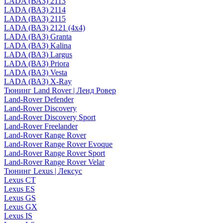
LADA (ВАЗ) 2113
LADA (ВАЗ) 2114
LADA (ВАЗ) 2115
LADA (ВАЗ) 2121 (4x4)
LADA (ВАЗ) Granta
LADA (ВАЗ) Kalina
LADA (ВАЗ) Largus
LADA (ВАЗ) Priora
LADA (ВАЗ) Vesta
LADA (ВАЗ) X-Ray
Тюнинг Land Rover | Ленд Ровер
Land-Rover Defender
Land-Rover Discovery
Land-Rover Discovery Sport
Land-Rover Freelander
Land-Rover Range Rover
Land-Rover Range Rover Evoque
Land-Rover Range Rover Sport
Land-Rover Range Rover Velar
Тюнинг Lexus | Лексус
Lexus CT
Lexus ES
Lexus GS
Lexus GX
Lexus IS