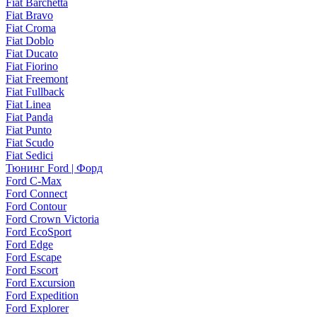
Fiat Barchetta
Fiat Bravo
Fiat Croma
Fiat Doblo
Fiat Ducato
Fiat Fiorino
Fiat Freemont
Fiat Fullback
Fiat Linea
Fiat Panda
Fiat Punto
Fiat Scudo
Fiat Sedici
Тюнинг Ford | Форд
Ford C-Max
Ford Connect
Ford Contour
Ford Crown Victoria
Ford EcoSport
Ford Edge
Ford Escape
Ford Escort
Ford Excursion
Ford Expedition
Ford Explorer