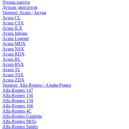
Упоры капота
Детали двигателя
Тюнинг Acura | Акура
Acura CL
Acura CSX
Acura ILX
Acura Integra
Acura Legend
Acura MDX
Acura NSX
Acura RDX
Acura RL
Acura RSX
Acura TL
Acura TSX
Acura ZDX
Тюнинг Alfa-Romeo | Альфа Ромео
Alfa-Romeo 147
Alfa-Romeo 156
Alfa-Romeo 159
Alfa-Romeo 166
Alfa-Romeo 4C
Alfa-Romeo Giulietta
Alfa-Romeo MiTo
Alfa-Romeo Spider