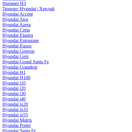
Hummer H3
Тюнинг Hyundai | Хендай
Hyundai Accent
Hyundai Atos
Hyundai Azera
Hyundai Creta
Hyundai Elantra
Hyundai Entourage
Hyundai Equus
Hyundai Genesis
Hyundai Getz
Hyundai Grand Santa Fe
Hyundai Grandeur
Hyundai H1
Hyundai H100
Hyundai i10
Hyundai i20
Hyundai i30
Hyundai i40
Hyundai ix20
Hyundai ix35
Hyundai ix55
Hyundai Matrix
Hyundai Porter
Hyundai Santa Fe