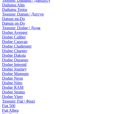
Тюнинг Daihatsu | Дайхатсу
Daihatsu Altis
Daihatsu Terios
Тюнинг Datsun | Датсун
Datsun mi-Do
Datsun on-Do
Тюнинг Dodge | Додж
Dodge Avenger
Dodge Caliber
Dodge Caravan
Dodge Challenger
Dodge Charger
Dodge Dakota
Dodge Durango
Dodge Intrepid
Dodge Journey
Dodge Magnum
Dodge Neon
Dodge Nitro
Dodge RAM
Dodge Stratus
Dodge Viper
Тюнинг Fiat | Фиат
Fiat 500
Fiat Albea