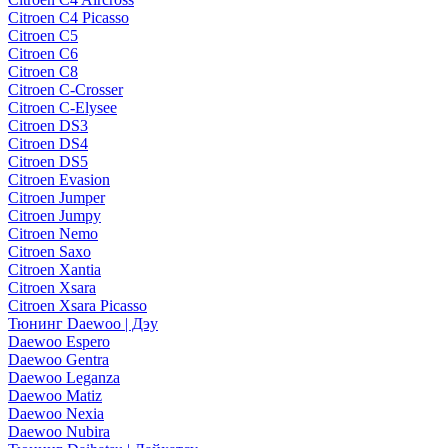
Citroen C4 Picasso
Citroen C5
Citroen C6
Citroen C8
Citroen C-Crosser
Citroen C-Elysee
Citroen DS3
Citroen DS4
Citroen DS5
Citroen Evasion
Citroen Jumper
Citroen Jumpy
Citroen Nemo
Citroen Saxo
Citroen Xantia
Citroen Xsara
Citroen Xsara Picasso
Тюнинг Daewoo | Дэу
Daewoo Espero
Daewoo Gentra
Daewoo Leganza
Daewoo Matiz
Daewoo Nexia
Daewoo Nubira