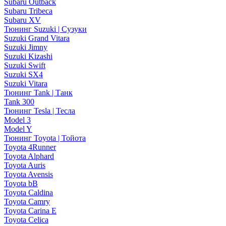
Subaru Outback
Subaru Tribeca
Subaru XV
Тюнинг Suzuki | Сузуки
Suzuki Grand Vitara
Suzuki Jimny
Suzuki Kizashi
Suzuki Swift
Suzuki SX4
Suzuki Vitara
Тюнинг Tank | Танк
Tank 300
Тюнинг Tesla | Тесла
Model 3
Model Y
Тюнинг Toyota | Тойота
Toyota 4Runner
Toyota Alphard
Toyota Auris
Toyota Avensis
Toyota bB
Toyota Caldina
Toyota Camry
Toyota Carina E
Toyota Celica