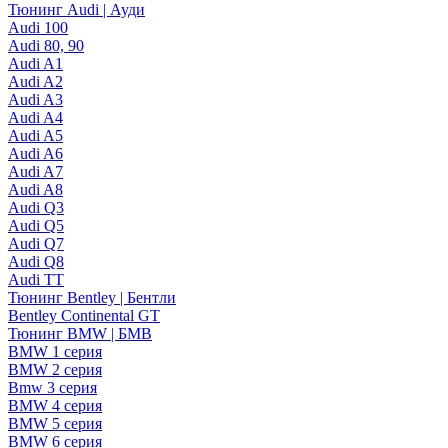
Тюнинг Audi | Ауди
Audi 100
Audi 80, 90
Audi A1
Audi A2
Audi A3
Audi A4
Audi A5
Audi A6
Audi A7
Audi A8
Audi Q3
Audi Q5
Audi Q7
Audi Q8
Audi TT
Тюнинг Bentley | Бентли
Bentley Continental GT
Тюнинг BMW | БМВ
BMW 1 серия
BMW 2 серия
Bmw 3 серия
BMW 4 серия
BMW 5 серия
BMW 6 серия