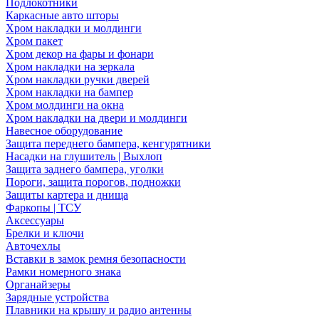
Подлокотники
Каркасные авто шторы
Хром накладки и молдинги
Хром пакет
Хром декор на фары и фонари
Хром накладки на зеркала
Хром накладки ручки дверей
Хром накладки на бампер
Хром молдинги на окна
Хром накладки на двери и молдинги
Навесное оборудование
Защита переднего бампера, кенгурятники
Насадки на глушитель | Выхлоп
Защита заднего бампера, уголки
Пороги, защита порогов, подножки
Защиты картера и днища
Фаркопы | ТСУ
Аксессуары
Брелки и ключи
Авточехлы
Вставки в замок ремня безопасности
Рамки номерного знака
Органайзеры
Зарядные устройства
Плавники на крышу и радио антенны