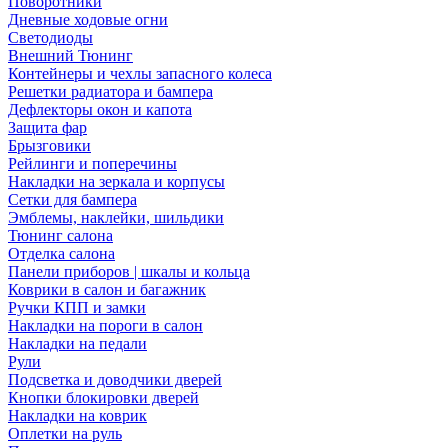
Поворотники
Дневные ходовые огни
Светодиоды
Внешний Тюнинг
Контейнеры и чехлы запасного колеса
Решетки радиатора и бампера
Дефлекторы окон и капота
Защита фар
Брызговики
Рейлинги и поперечины
Накладки на зеркала и корпусы
Сетки для бампера
Эмблемы, наклейки, шильдики
Тюнинг салона
Отделка салона
Панели приборов | шкалы и кольца
Коврики в салон и багажник
Ручки КПП и замки
Накладки на пороги в салон
Накладки на педали
Рули
Подсветка и доводчики дверей
Кнопки блокировки дверей
Накладки на коврик
Оплетки на руль