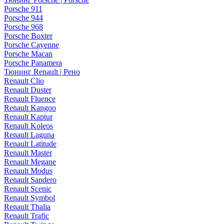
Porsche 911
Porsche 944
Porsche 968
Porsche Boxter
Porsche Cayenne
Porsche Macan
Porsche Panamera
Тюнинг Renault | Рено
Renault Clio
Renault Duster
Renault Fluence
Renault Kangoo
Renault Kaptur
Renault Koleos
Renault Laguna
Renault Latitude
Renault Master
Renault Megane
Renault Modus
Renault Sandero
Renault Scenic
Renault Symbol
Renault Thalia
Renault Trafic