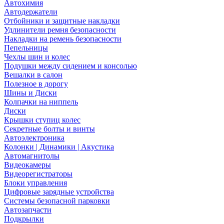
Автохимия
Автодержатели
Отбойники и защитные накладки
Удлинители ремня безопасности
Накладки на ремень безопасности
Пепельницы
Чехлы шин и колес
Подушки между сидением и консолью
Вешалки в салон
Полезное в дорогу
Шины и Диски
Колпачки на ниппель
Диски
Крышки ступиц колес
Секретные болты и винты
Автоэлектроника
Колонки | Динамики | Акустика
Автомагнитолы
Видеокамеры
Видеорегистраторы
Блоки управления
Цифровые зарядные устройства
Системы безопасной парковки
Автозапчасти
Подкрылки