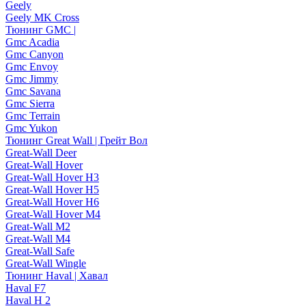
Geely
Geely MK Cross
Тюнинг GMC |
Gmc Acadia
Gmc Canyon
Gmc Envoy
Gmc Jimmy
Gmc Savana
Gmc Sierra
Gmc Terrain
Gmc Yukon
Тюнинг Great Wall | Грейт Вол
Great-Wall Deer
Great-Wall Hover
Great-Wall Hover H3
Great-Wall Hover H5
Great-Wall Hover H6
Great-Wall Hover M4
Great-Wall M2
Great-Wall M4
Great-Wall Safe
Great-Wall Wingle
Тюнинг Haval | Хавал
Haval F7
Haval H 2