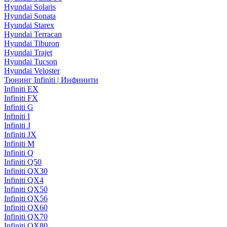
Hyundai Solaris
Hyundai Sonata
Hyundai Starex
Hyundai Terracan
Hyundai Tiburon
Hyundai Trajet
Hyundai Tucson
Hyundai Veloster
Тюнинг Infiniti | Инфинити
Infiniti EX
Infiniti FX
Infiniti G
Infiniti I
Infiniti J
Infiniti JX
Infiniti M
Infiniti Q
Infiniti Q50
Infiniti QX30
Infiniti QX4
Infiniti QX50
Infiniti QX56
Infiniti QX60
Infiniti QX70
Infiniti QX80