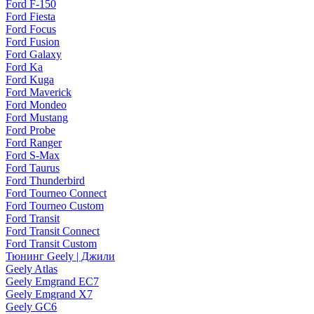
Ford F-150
Ford Fiesta
Ford Focus
Ford Fusion
Ford Galaxy
Ford Ka
Ford Kuga
Ford Maverick
Ford Mondeo
Ford Mustang
Ford Probe
Ford Ranger
Ford S-Max
Ford Taurus
Ford Thunderbird
Ford Tourneo Connect
Ford Tourneo Custom
Ford Transit
Ford Transit Connect
Ford Transit Custom
Тюнинг Geely | Джили
Geely Atlas
Geely Emgrand EC7
Geely Emgrand X7
Geely GC6