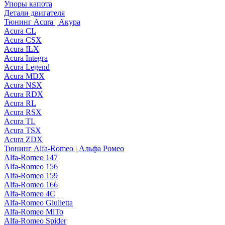
Упоры капота
Детали двигателя
Тюнинг Acura | Акура
Acura CL
Acura CSX
Acura ILX
Acura Integra
Acura Legend
Acura MDX
Acura NSX
Acura RDX
Acura RL
Acura RSX
Acura TL
Acura TSX
Acura ZDX
Тюнинг Alfa-Romeo | Альфа Ромео
Alfa-Romeo 147
Alfa-Romeo 156
Alfa-Romeo 159
Alfa-Romeo 166
Alfa-Romeo 4C
Alfa-Romeo Giulietta
Alfa-Romeo MiTo
Alfa-Romeo Spider