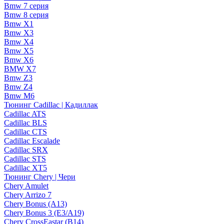
Bmw 7 серия
Bmw 8 серия
Bmw X1
Bmw X3
Bmw X4
Bmw X5
Bmw X6
BMW X7
Bmw Z3
Bmw Z4
Bmw М6
Тюнинг Cadillac | Кадиллак
Cadillac ATS
Cadillac BLS
Cadillac CTS
Cadillac Escalade
Cadillac SRX
Cadillac STS
Cadillac XT5
Тюнинг Chery | Чери
Chery Amulet
Chery Arrizo 7
Chery Bonus (A13)
Chery Bonus 3 (E3/A19)
Chery CrossEastar (B14)