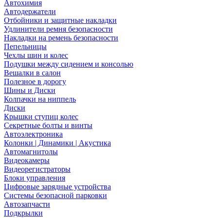
Автохимия
Автодержатели
Отбойники и защитные накладки
Удлинители ремня безопасности
Накладки на ремень безопасности
Пепельницы
Чехлы шин и колес
Подушки между сидением и консолью
Вешалки в салон
Полезное в дорогу
Шины и Диски
Колпачки на ниппель
Диски
Крышки ступиц колес
Секретные болты и винты
Автоэлектроника
Колонки | Динамики | Акустика
Автомагнитолы
Видеокамеры
Видеорегистраторы
Блоки управления
Цифровые зарядные устройства
Системы безопасной парковки
Автозапчасти
Подкрылки