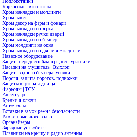
Подлокотники
Каркасные авто шторы
Хром накладки и молдинги
Хром пакет
Хром декор на фары и фонари
Хром накладки на зеркала
Хром накладки ручки дверей
Хром накладки на бампер
Хром молдинги на окна
Хром накладки на двери и молдинги
Навесное оборудование
Защита переднего бампера, кенгурятники
Насадки на глушитель | Выхлоп
Защита заднего бампера, уголки
Пороги, защита порогов, подножки
Защиты картера и днища
Фаркопы | ТСУ
Аксессуары
Брелки и ключи
Авточехлы
Вставки в замок ремня безопасности
Рамки номерного знака
Органайзеры
Зарядные устройства
Плавники на крышу и радио антенны