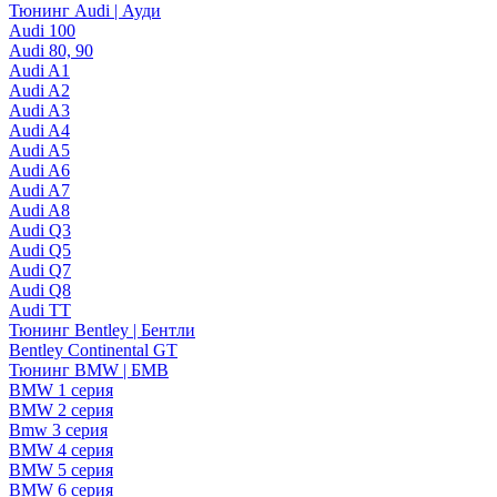
Тюнинг Audi | Ауди
Audi 100
Audi 80, 90
Audi A1
Audi A2
Audi A3
Audi A4
Audi A5
Audi A6
Audi A7
Audi A8
Audi Q3
Audi Q5
Audi Q7
Audi Q8
Audi TT
Тюнинг Bentley | Бентли
Bentley Continental GT
Тюнинг BMW | БМВ
BMW 1 серия
BMW 2 серия
Bmw 3 серия
BMW 4 серия
BMW 5 серия
BMW 6 серия