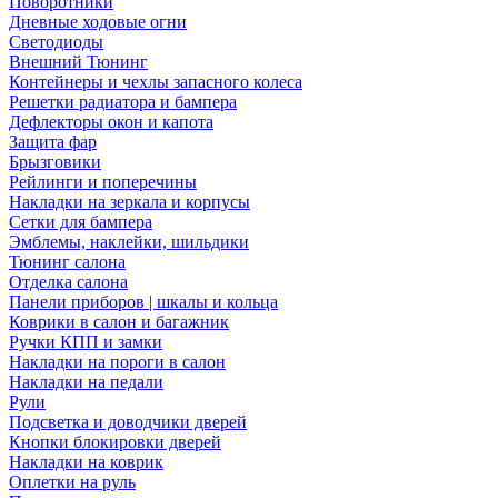
Поворотники
Дневные ходовые огни
Светодиоды
Внешний Тюнинг
Контейнеры и чехлы запасного колеса
Решетки радиатора и бампера
Дефлекторы окон и капота
Защита фар
Брызговики
Рейлинги и поперечины
Накладки на зеркала и корпусы
Сетки для бампера
Эмблемы, наклейки, шильдики
Тюнинг салона
Отделка салона
Панели приборов | шкалы и кольца
Коврики в салон и багажник
Ручки КПП и замки
Накладки на пороги в салон
Накладки на педали
Рули
Подсветка и доводчики дверей
Кнопки блокировки дверей
Накладки на коврик
Оплетки на руль