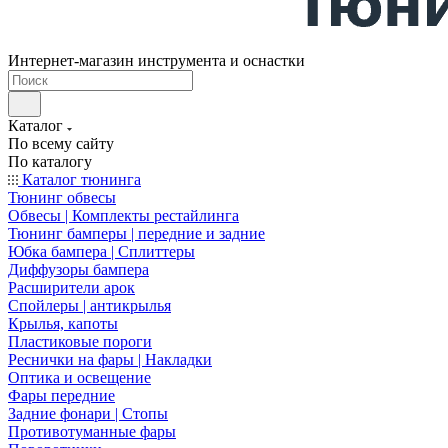
Интернет-магазин инструмента и оснастки
Каталог
По всему сайту
По каталогу
Каталог тюнинга
Тюнинг обвесы
Обвесы | Комплекты рестайлинга
Тюнинг бамперы | передние и задние
Юбка бампера | Сплиттеры
Диффузоры бампера
Расширители арок
Спойлеры | антикрылья
Крылья, капоты
Пластиковые пороги
Реснички на фары | Накладки
Оптика и освещение
Фары передние
Задние фонари | Стопы
Противотуманные фары