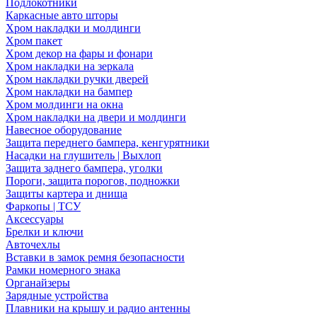
Подлокотники
Каркасные авто шторы
Хром накладки и молдинги
Хром пакет
Хром декор на фары и фонари
Хром накладки на зеркала
Хром накладки ручки дверей
Хром накладки на бампер
Хром молдинги на окна
Хром накладки на двери и молдинги
Навесное оборудование
Защита переднего бампера, кенгурятники
Насадки на глушитель | Выхлоп
Защита заднего бампера, уголки
Пороги, защита порогов, подножки
Защиты картера и днища
Фаркопы | ТСУ
Аксессуары
Брелки и ключи
Авточехлы
Вставки в замок ремня безопасности
Рамки номерного знака
Органайзеры
Зарядные устройства
Плавники на крышу и радио антенны