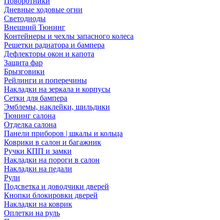
Поворотники
Дневные ходовые огни
Светодиоды
Внешний Тюнинг
Контейнеры и чехлы запасного колеса
Решетки радиатора и бампера
Дефлекторы окон и капота
Защита фар
Брызговики
Рейлинги и поперечины
Накладки на зеркала и корпусы
Сетки для бампера
Эмблемы, наклейки, шильдики
Тюнинг салона
Отделка салона
Панели приборов | шкалы и кольца
Коврики в салон и багажник
Ручки КПП и замки
Накладки на пороги в салон
Накладки на педали
Рули
Подсветка и доводчики дверей
Кнопки блокировки дверей
Накладки на коврик
Оплетки на руль