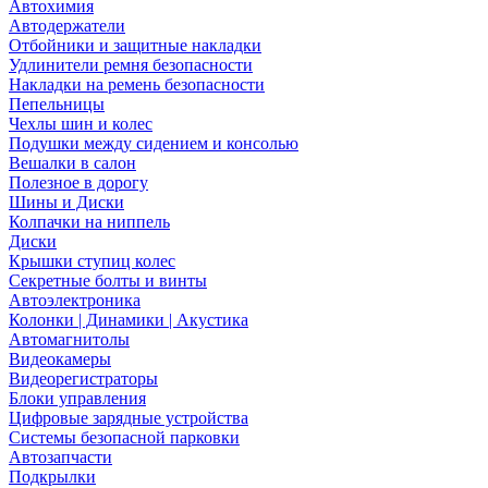
Автохимия
Автодержатели
Отбойники и защитные накладки
Удлинители ремня безопасности
Накладки на ремень безопасности
Пепельницы
Чехлы шин и колес
Подушки между сидением и консолью
Вешалки в салон
Полезное в дорогу
Шины и Диски
Колпачки на ниппель
Диски
Крышки ступиц колес
Секретные болты и винты
Автоэлектроника
Колонки | Динамики | Акустика
Автомагнитолы
Видеокамеры
Видеорегистраторы
Блоки управления
Цифровые зарядные устройства
Системы безопасной парковки
Автозапчасти
Подкрылки