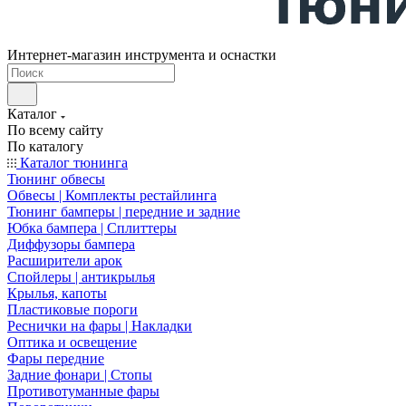
Интернет-магазин инструмента и оснастки
Каталог
По всему сайту
По каталогу
Каталог тюнинга
Тюнинг обвесы
Обвесы | Комплекты рестайлинга
Тюнинг бамперы | передние и задние
Юбка бампера | Сплиттеры
Диффузоры бампера
Расширители арок
Спойлеры | антикрылья
Крылья, капоты
Пластиковые пороги
Реснички на фары | Накладки
Оптика и освещение
Фары передние
Задние фонари | Стопы
Противотуманные фары