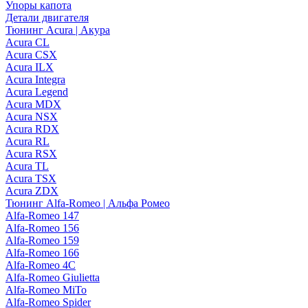
Упоры капота
Детали двигателя
Тюнинг Acura | Акура
Acura CL
Acura CSX
Acura ILX
Acura Integra
Acura Legend
Acura MDX
Acura NSX
Acura RDX
Acura RL
Acura RSX
Acura TL
Acura TSX
Acura ZDX
Тюнинг Alfa-Romeo | Альфа Ромео
Alfa-Romeo 147
Alfa-Romeo 156
Alfa-Romeo 159
Alfa-Romeo 166
Alfa-Romeo 4C
Alfa-Romeo Giulietta
Alfa-Romeo MiTo
Alfa-Romeo Spider