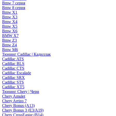
Bmw 7 серия
Bmw 8 серия
Bmw X1
Bmw X3
Bmw X4
Bmw X5
Bmw X6
BMW X7
Bmw Z3
Bmw Z4
Bmw М6
Тюнинг Cadillac | Кадиллак
Cadillac ATS
Cadillac BLS
Cadillac CTS
Cadillac Escalade
Cadillac SRX
Cadillac STS
Cadillac XT5
Тюнинг Chery | Чери
Chery Amulet
Chery Arrizo 7
Chery Bonus (A13)
Chery Bonus 3 (E3/A19)
Chery CrossEastar (B14)