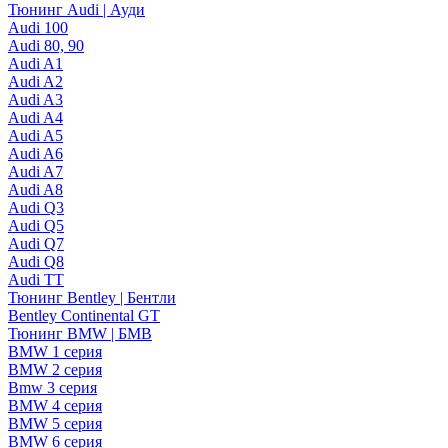
Тюнинг Audi | Ауди
Audi 100
Audi 80, 90
Audi A1
Audi A2
Audi A3
Audi A4
Audi A5
Audi A6
Audi A7
Audi A8
Audi Q3
Audi Q5
Audi Q7
Audi Q8
Audi TT
Тюнинг Bentley | Бентли
Bentley Continental GT
Тюнинг BMW | БМВ
BMW 1 серия
BMW 2 серия
Bmw 3 серия
BMW 4 серия
BMW 5 серия
BMW 6 серия