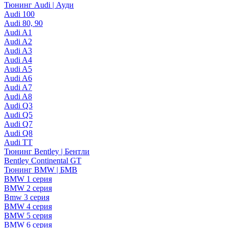
Тюнинг Audi | Ауди
Audi 100
Audi 80, 90
Audi A1
Audi A2
Audi A3
Audi A4
Audi A5
Audi A6
Audi A7
Audi A8
Audi Q3
Audi Q5
Audi Q7
Audi Q8
Audi TT
Тюнинг Bentley | Бентли
Bentley Continental GT
Тюнинг BMW | БМВ
BMW 1 серия
BMW 2 серия
Bmw 3 серия
BMW 4 серия
BMW 5 серия
BMW 6 серия