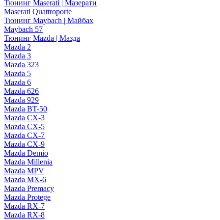
Тюнинг Maserati | Мазерати
Maserati Quattroporte
Тюнинг Maybach | Майбах
Maybach 57
Тюнинг Mazda | Мазда
Mazda 2
Mazda 3
Mazda 323
Mazda 5
Mazda 6
Mazda 626
Mazda 929
Mazda BT-50
Mazda CX-3
Mazda CX-5
Mazda CX-7
Mazda CX-9
Mazda Demio
Mazda Millenia
Mazda MPV
Mazda MX-6
Mazda Premacy
Mazda Protege
Mazda RX-7
Mazda RX-8