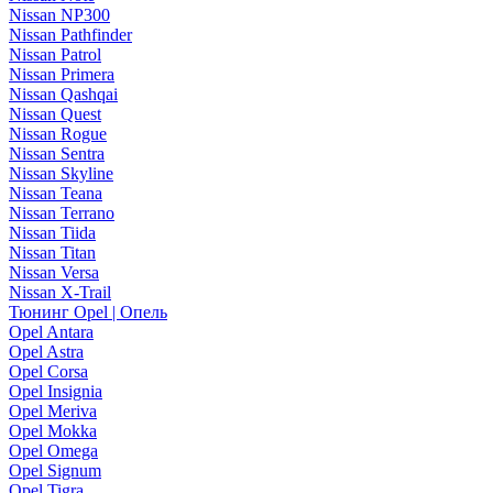
Nissan NP300
Nissan Pathfinder
Nissan Patrol
Nissan Primera
Nissan Qashqai
Nissan Quest
Nissan Rogue
Nissan Sentra
Nissan Skyline
Nissan Teana
Nissan Terrano
Nissan Tiida
Nissan Titan
Nissan Versa
Nissan X-Trail
Тюнинг Opel | Опель
Opel Antara
Opel Astra
Opel Corsa
Opel Insignia
Opel Meriva
Opel Mokka
Opel Omega
Opel Signum
Opel Tigra