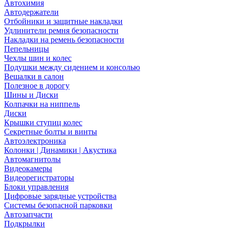
Автохимия
Автодержатели
Отбойники и защитные накладки
Удлинители ремня безопасности
Накладки на ремень безопасности
Пепельницы
Чехлы шин и колес
Подушки между сидением и консолью
Вешалки в салон
Полезное в дорогу
Шины и Диски
Колпачки на ниппель
Диски
Крышки ступиц колес
Секретные болты и винты
Автоэлектроника
Колонки | Динамики | Акустика
Автомагнитолы
Видеокамеры
Видеорегистраторы
Блоки управления
Цифровые зарядные устройства
Системы безопасной парковки
Автозапчасти
Подкрылки