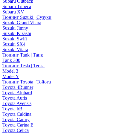
Subaru Outback
Subaru Tribeca
Subaru XV
Тюнинг Suzuki | Сузуки
Suzuki Grand Vitara
Suzuki Jimny
Suzuki Kizashi
Suzuki Swift
Suzuki SX4
Suzuki Vitara
Тюнинг Tank | Танк
Tank 300
Тюнинг Tesla | Тесла
Model 3
Model Y
Тюнинг Toyota | Тойота
Toyota 4Runner
Toyota Alphard
Toyota Auris
Toyota Avensis
Toyota bB
Toyota Caldina
Toyota Camry
Toyota Carina E
Toyota Celica