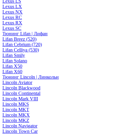
Lexus LS
Lexus LX
Lexus NX
Lexus RC
Lexus RX
Lexus SC
Тюнинг Lifan | Лифан
Lifan Breez (520)
Lifan Cebrium (720)
Lifan Celliya (530)
Lifan Smily
Lifan Solano
Lifan X50
Lifan X60
Тюнинг Lincoln | Линкольн
Lincoln Aviator
Lincoln Blackwood
Lincoln Continental
Lincoln Mark VIII
Lincoln MKS
Lincoln MKT
Lincoln MKX
Lincoln MKZ
Lincoln Navigator
Lincoln Town Car