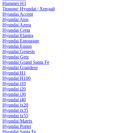
Hummer H3
Тюнинг Hyundai | Хендай
Hyundai Accent
Hyundai Atos
Hyundai Azera
Hyundai Creta
Hyundai Elantra
Hyundai Entourage
Hyundai Equus
Hyundai Genesis
Hyundai Getz
Hyundai Grand Santa Fe
Hyundai Grandeur
Hyundai H1
Hyundai H100
Hyundai i10
Hyundai i20
Hyundai i30
Hyundai i40
Hyundai ix20
Hyundai ix35
Hyundai ix55
Hyundai Matrix
Hyundai Porter
Hyundai Santa Fe