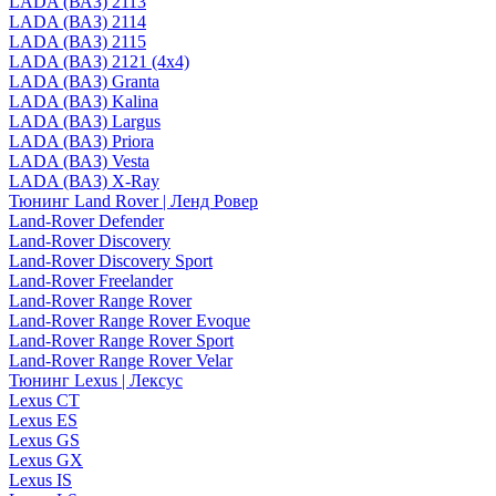
LADA (ВАЗ) 2113
LADA (ВАЗ) 2114
LADA (ВАЗ) 2115
LADA (ВАЗ) 2121 (4x4)
LADA (ВАЗ) Granta
LADA (ВАЗ) Kalina
LADA (ВАЗ) Largus
LADA (ВАЗ) Priora
LADA (ВАЗ) Vesta
LADA (ВАЗ) X-Ray
Тюнинг Land Rover | Ленд Ровер
Land-Rover Defender
Land-Rover Discovery
Land-Rover Discovery Sport
Land-Rover Freelander
Land-Rover Range Rover
Land-Rover Range Rover Evoque
Land-Rover Range Rover Sport
Land-Rover Range Rover Velar
Тюнинг Lexus | Лексус
Lexus CT
Lexus ES
Lexus GS
Lexus GX
Lexus IS