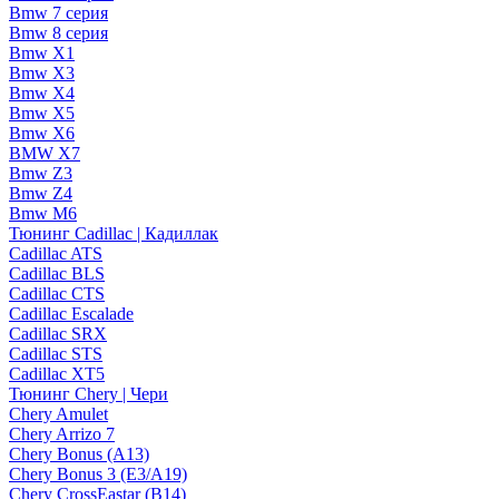
Bmw 7 серия
Bmw 8 серия
Bmw X1
Bmw X3
Bmw X4
Bmw X5
Bmw X6
BMW X7
Bmw Z3
Bmw Z4
Bmw М6
Тюнинг Cadillac | Кадиллак
Cadillac ATS
Cadillac BLS
Cadillac CTS
Cadillac Escalade
Cadillac SRX
Cadillac STS
Cadillac XT5
Тюнинг Chery | Чери
Chery Amulet
Chery Arrizo 7
Chery Bonus (A13)
Chery Bonus 3 (E3/A19)
Chery CrossEastar (B14)