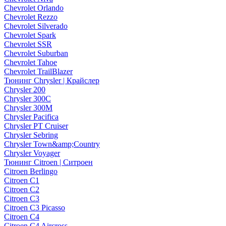
Chevrolet Orlando
Chevrolet Rezzo
Chevrolet Silverado
Chevrolet Spark
Chevrolet SSR
Chevrolet Suburban
Chevrolet Tahoe
Chevrolet TrailBlazer
Тюнинг Chrysler | Крайслер
Chrysler 200
Chrysler 300C
Chrysler 300M
Chrysler Pacifica
Chrysler PT Cruiser
Chrysler Sebring
Chrysler Town&amp;Country
Chrysler Voyager
Тюнинг Citroen | Ситроен
Citroen Berlingo
Citroen C1
Citroen C2
Citroen C3
Citroen C3 Picasso
Citroen C4
Citroen C4 Aircross