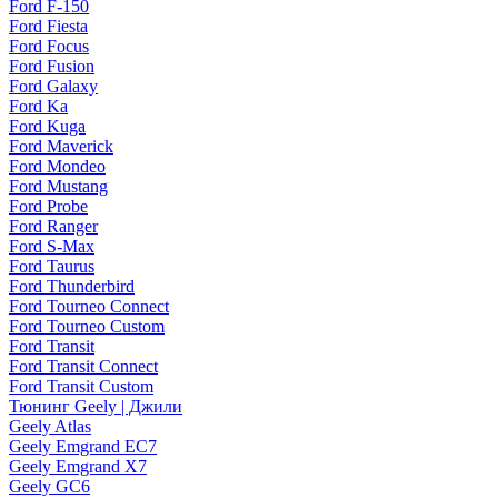
Ford F-150
Ford Fiesta
Ford Focus
Ford Fusion
Ford Galaxy
Ford Ka
Ford Kuga
Ford Maverick
Ford Mondeo
Ford Mustang
Ford Probe
Ford Ranger
Ford S-Max
Ford Taurus
Ford Thunderbird
Ford Tourneo Connect
Ford Tourneo Custom
Ford Transit
Ford Transit Connect
Ford Transit Custom
Тюнинг Geely | Джили
Geely Atlas
Geely Emgrand EC7
Geely Emgrand X7
Geely GC6