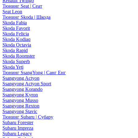
Renault Twingo
Тюнинг Seat | Сеат
Seat Leon
Тюнинг Skoda | Шкода
Skoda Fabia
Skoda Favorit
Skoda Felicia
Skoda Kodiaq
Skoda Octavia
Skoda Rapid
Skoda Roomster
Skoda Superb
Skoda Yeti
Тюнинг SsangYong | Санг Енг
Ssangyong Actyon
Ssangyong Actyon Sport
Ssangyong Korando
Ssangyong Kyron
Ssangyong Musso
Ssangyong Rexton
Ssangyong Stavic
Тюнинг Subaru | Субару
Subaru Forester
Subaru Impreza
Subaru Legacy