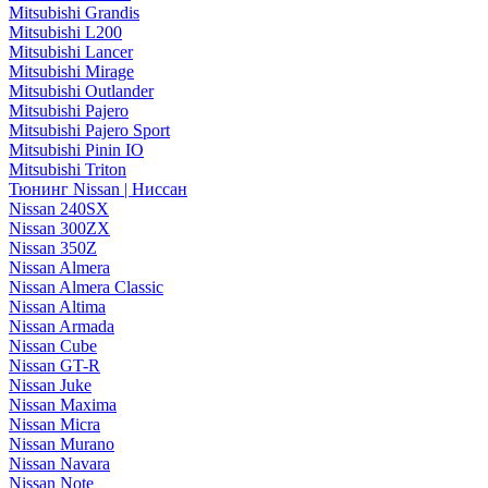
Mitsubishi Grandis
Mitsubishi L200
Mitsubishi Lancer
Mitsubishi Mirage
Mitsubishi Outlander
Mitsubishi Pajero
Mitsubishi Pajero Sport
Mitsubishi Pinin IO
Mitsubishi Triton
Тюнинг Nissan | Ниссан
Nissan 240SX
Nissan 300ZX
Nissan 350Z
Nissan Almera
Nissan Almera Classic
Nissan Altima
Nissan Armada
Nissan Cube
Nissan GT-R
Nissan Juke
Nissan Maxima
Nissan Micra
Nissan Murano
Nissan Navara
Nissan Note