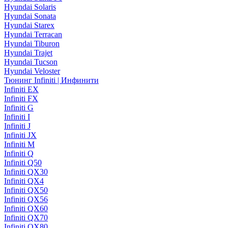
Hyundai Solaris
Hyundai Sonata
Hyundai Starex
Hyundai Terracan
Hyundai Tiburon
Hyundai Trajet
Hyundai Tucson
Hyundai Veloster
Тюнинг Infiniti | Инфинити
Infiniti EX
Infiniti FX
Infiniti G
Infiniti I
Infiniti J
Infiniti JX
Infiniti M
Infiniti Q
Infiniti Q50
Infiniti QX30
Infiniti QX4
Infiniti QX50
Infiniti QX56
Infiniti QX60
Infiniti QX70
Infiniti QX80