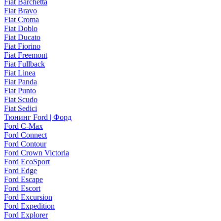
Fiat Barchetta
Fiat Bravo
Fiat Croma
Fiat Doblo
Fiat Ducato
Fiat Fiorino
Fiat Freemont
Fiat Fullback
Fiat Linea
Fiat Panda
Fiat Punto
Fiat Scudo
Fiat Sedici
Тюнинг Ford | Форд
Ford C-Max
Ford Connect
Ford Contour
Ford Crown Victoria
Ford EcoSport
Ford Edge
Ford Escape
Ford Escort
Ford Excursion
Ford Expedition
Ford Explorer