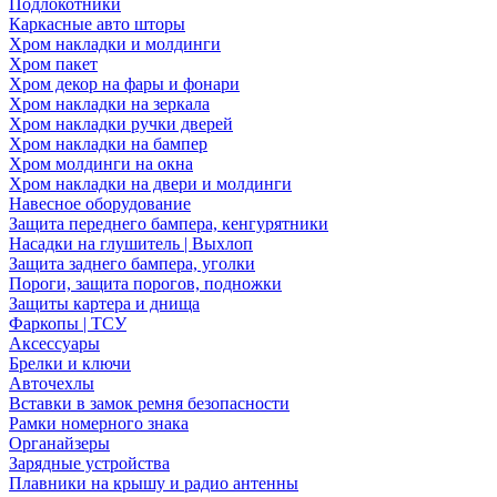
Подлокотники
Каркасные авто шторы
Хром накладки и молдинги
Хром пакет
Хром декор на фары и фонари
Хром накладки на зеркала
Хром накладки ручки дверей
Хром накладки на бампер
Хром молдинги на окна
Хром накладки на двери и молдинги
Навесное оборудование
Защита переднего бампера, кенгурятники
Насадки на глушитель | Выхлоп
Защита заднего бампера, уголки
Пороги, защита порогов, подножки
Защиты картера и днища
Фаркопы | ТСУ
Аксессуары
Брелки и ключи
Авточехлы
Вставки в замок ремня безопасности
Рамки номерного знака
Органайзеры
Зарядные устройства
Плавники на крышу и радио антенны