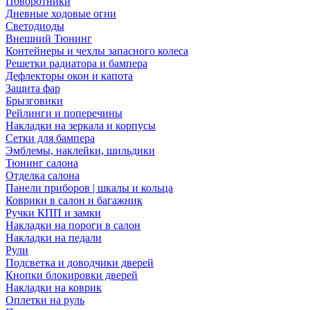
Поворотники
Дневные ходовые огни
Светодиоды
Внешний Тюнинг
Контейнеры и чехлы запасного колеса
Решетки радиатора и бампера
Дефлекторы окон и капота
Защита фар
Брызговики
Рейлинги и поперечины
Накладки на зеркала и корпусы
Сетки для бампера
Эмблемы, наклейки, шильдики
Тюнинг салона
Отделка салона
Панели приборов | шкалы и кольца
Коврики в салон и багажник
Ручки КПП и замки
Накладки на пороги в салон
Накладки на педали
Рули
Подсветка и доводчики дверей
Кнопки блокировки дверей
Накладки на коврик
Оплетки на руль