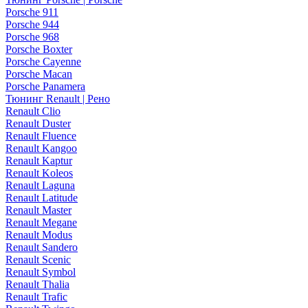
Porsche 911
Porsche 944
Porsche 968
Porsche Boxter
Porsche Cayenne
Porsche Macan
Porsche Panamera
Тюнинг Renault | Рено
Renault Clio
Renault Duster
Renault Fluence
Renault Kangoo
Renault Kaptur
Renault Koleos
Renault Laguna
Renault Latitude
Renault Master
Renault Megane
Renault Modus
Renault Sandero
Renault Scenic
Renault Symbol
Renault Thalia
Renault Trafic