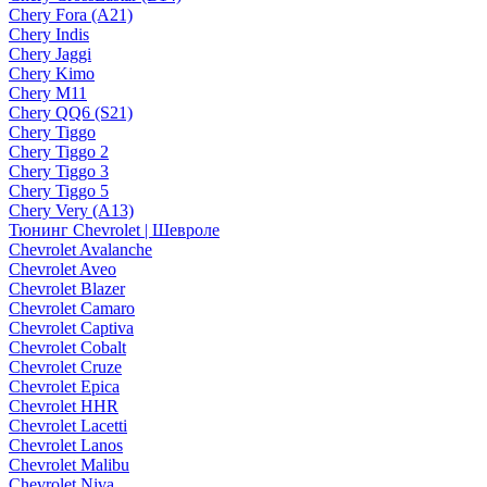
Chery Fora (A21)
Chery Indis
Chery Jaggi
Chery Kimo
Chery M11
Chery QQ6 (S21)
Chery Tiggo
Chery Tiggo 2
Chery Tiggo 3
Chery Tiggo 5
Chery Very (A13)
Тюнинг Chevrolet | Шевроле
Chevrolet Avalanche
Chevrolet Aveo
Chevrolet Blazer
Chevrolet Camaro
Chevrolet Captiva
Chevrolet Cobalt
Chevrolet Cruze
Chevrolet Epica
Chevrolet HHR
Chevrolet Lacetti
Chevrolet Lanos
Chevrolet Malibu
Chevrolet Niva