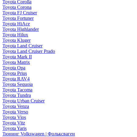
Toyota Corolla
Toyota Corona
Toyota FJ Cruiser
Toyota Fortuner
Toyota HiAce
Toyota Highlander
Toyota Hilux
Toyota Kluger
Toyota Land Cruiser
Toyota Land Cruiser Prado
Toyota Mark II
Toyota Matrix
Toyota Opa
Toyota Prius
Toyota RAV4
Toyota Sequoia
Toyota Tacoma
Toyota Tundra
Toyota Urban Cruiser
Toyota Venza
Toyota Verso
Toyota Vios
Toyota Vitz
Toyota Yaris
Тюнинг Volkswagen | Фольксваген