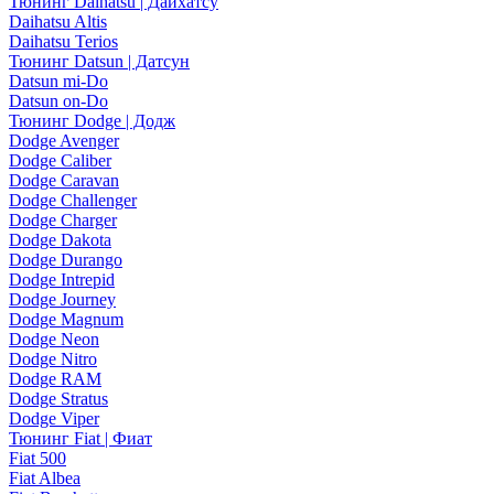
Тюнинг Daihatsu | Дайхатсу
Daihatsu Altis
Daihatsu Terios
Тюнинг Datsun | Датсун
Datsun mi-Do
Datsun on-Do
Тюнинг Dodge | Додж
Dodge Avenger
Dodge Caliber
Dodge Caravan
Dodge Challenger
Dodge Charger
Dodge Dakota
Dodge Durango
Dodge Intrepid
Dodge Journey
Dodge Magnum
Dodge Neon
Dodge Nitro
Dodge RAM
Dodge Stratus
Dodge Viper
Тюнинг Fiat | Фиат
Fiat 500
Fiat Albea