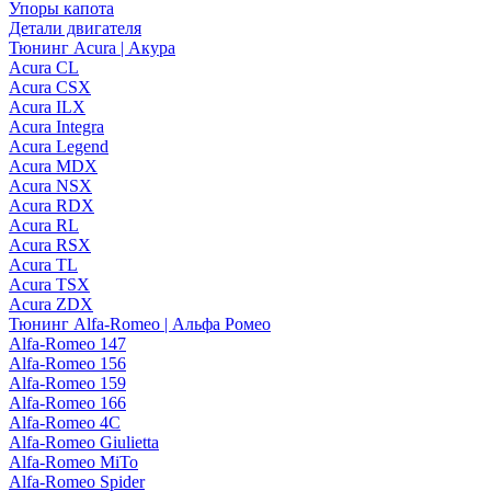
Упоры капота
Детали двигателя
Тюнинг Acura | Акура
Acura CL
Acura CSX
Acura ILX
Acura Integra
Acura Legend
Acura MDX
Acura NSX
Acura RDX
Acura RL
Acura RSX
Acura TL
Acura TSX
Acura ZDX
Тюнинг Alfa-Romeo | Альфа Ромео
Alfa-Romeo 147
Alfa-Romeo 156
Alfa-Romeo 159
Alfa-Romeo 166
Alfa-Romeo 4C
Alfa-Romeo Giulietta
Alfa-Romeo MiTo
Alfa-Romeo Spider