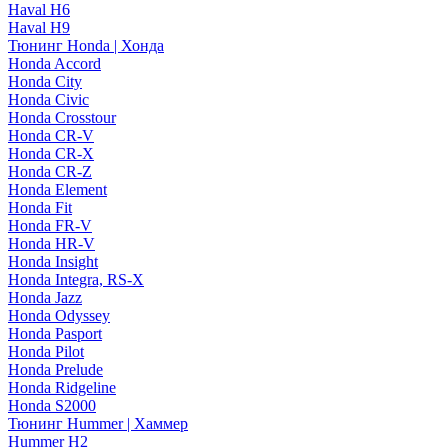
Haval H6
Haval H9
Тюнинг Honda | Хонда
Honda Accord
Honda City
Honda Civic
Honda Crosstour
Honda CR-V
Honda CR-X
Honda CR-Z
Honda Element
Honda Fit
Honda FR-V
Honda HR-V
Honda Insight
Honda Integra, RS-X
Honda Jazz
Honda Odyssey
Honda Pasport
Honda Pilot
Honda Prelude
Honda Ridgeline
Honda S2000
Тюнинг Hummer | Хаммер
Hummer H2