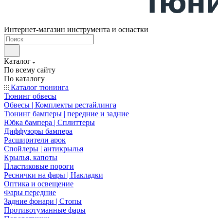
Интернет-магазин инструмента и оснастки
Каталог
По всему сайту
По каталогу
Каталог тюнинга
Тюнинг обвесы
Обвесы | Комплекты рестайлинга
Тюнинг бамперы | передние и задние
Юбка бампера | Сплиттеры
Диффузоры бампера
Расширители арок
Спойлеры | антикрылья
Крылья, капоты
Пластиковые пороги
Реснички на фары | Накладки
Оптика и освещение
Фары передние
Задние фонари | Стопы
Противотуманные фары