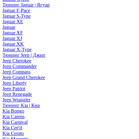
Тюнинг Jaguar | Ягуар
Jaguar F-Pace
Jaguar S-Type
Jaguar XE
Jaguar
Jaguar XF
Jaguar XJ
Jaguar XK
Jaguar X-Type
Тюнинг Jeep | Джип
Jeep Cherokee
Jeep Commander
Jeep Compass
Jeep Grand Cherokee
Jeep Liberty
Jeep Patriot
Jeep Renegade
Jeep Wrangler
Тюнинг Kia | Киа
Kia Bongo
Kia Carens
Kia Carnival
Kia Cee'd
Kia Cerato
Kia Magentis