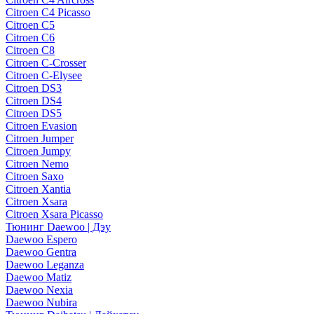
Citroen C4 Picasso
Citroen C5
Citroen C6
Citroen C8
Citroen C-Crosser
Citroen C-Elysee
Citroen DS3
Citroen DS4
Citroen DS5
Citroen Evasion
Citroen Jumper
Citroen Jumpy
Citroen Nemo
Citroen Saxo
Citroen Xantia
Citroen Xsara
Citroen Xsara Picasso
Тюнинг Daewoo | Дэу
Daewoo Espero
Daewoo Gentra
Daewoo Leganza
Daewoo Matiz
Daewoo Nexia
Daewoo Nubira