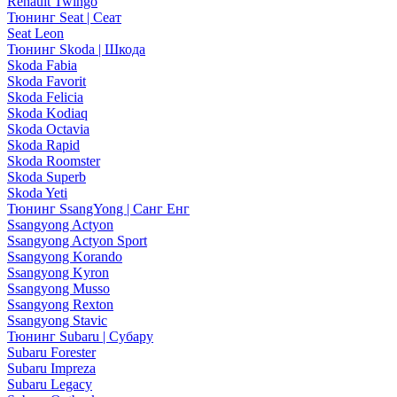
Renault Twingo
Тюнинг Seat | Сеат
Seat Leon
Тюнинг Skoda | Шкода
Skoda Fabia
Skoda Favorit
Skoda Felicia
Skoda Kodiaq
Skoda Octavia
Skoda Rapid
Skoda Roomster
Skoda Superb
Skoda Yeti
Тюнинг SsangYong | Санг Енг
Ssangyong Actyon
Ssangyong Actyon Sport
Ssangyong Korando
Ssangyong Kyron
Ssangyong Musso
Ssangyong Rexton
Ssangyong Stavic
Тюнинг Subaru | Субару
Subaru Forester
Subaru Impreza
Subaru Legacy