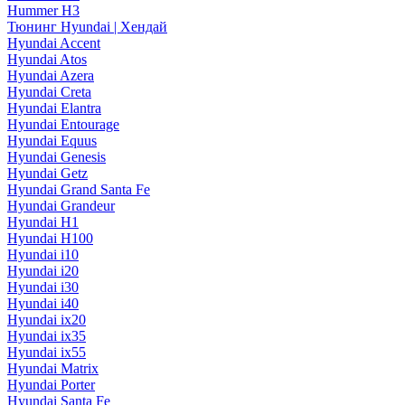
Hummer H3
Тюнинг Hyundai | Хендай
Hyundai Accent
Hyundai Atos
Hyundai Azera
Hyundai Creta
Hyundai Elantra
Hyundai Entourage
Hyundai Equus
Hyundai Genesis
Hyundai Getz
Hyundai Grand Santa Fe
Hyundai Grandeur
Hyundai H1
Hyundai H100
Hyundai i10
Hyundai i20
Hyundai i30
Hyundai i40
Hyundai ix20
Hyundai ix35
Hyundai ix55
Hyundai Matrix
Hyundai Porter
Hyundai Santa Fe