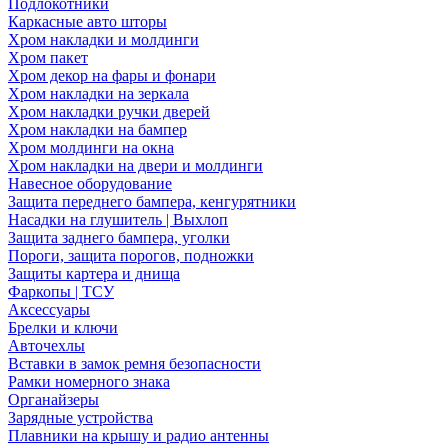
Подлокотники
Каркасные авто шторы
Хром накладки и молдинги
Хром пакет
Хром декор на фары и фонари
Хром накладки на зеркала
Хром накладки ручки дверей
Хром накладки на бампер
Хром молдинги на окна
Хром накладки на двери и молдинги
Навесное оборудование
Защита переднего бампера, кенгурятники
Насадки на глушитель | Выхлоп
Защита заднего бампера, уголки
Пороги, защита порогов, подножки
Защиты картера и днища
Фаркопы | ТСУ
Аксессуары
Брелки и ключи
Авточехлы
Вставки в замок ремня безопасности
Рамки номерного знака
Органайзеры
Зарядные устройства
Плавники на крышу и радио антенны