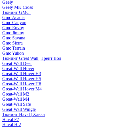
Geely
Geely MK Cross
Тюнинг GMC |
Gmc Acadia
Gmc Canyon
Gmc Envoy
Gmc Jimmy
Gmc Savana
Gmc Sierra
Gmc Terrain
Gmc Yukon
Тюнинг Great Wall | Грейт Вол
Great-Wall Deer
Great-Wall Hover
Great-Wall Hover H3
Great-Wall Hover H5
Great-Wall Hover H6
Great-Wall Hover M4
Great-Wall M2
Great-Wall M4
Great-Wall Safe
Great-Wall Wingle
Тюнинг Haval | Хавал
Haval F7
Haval H 2