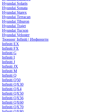
Hyundai Solaris
Hyundai Sonata
Hyundai Starex
Hyundai Terracan
Hyundai Tiburon
Hyundai Trajet
Hyundai Tucson
Hyundai Veloster
Тюнинг Infiniti | Инфинити
Infiniti EX
Infiniti FX
Infiniti G
Infiniti I
Infiniti J
Infiniti JX
Infiniti M
Infiniti Q
Infiniti Q50
Infiniti QX30
Infiniti QX4
Infiniti QX50
Infiniti QX56
Infiniti QX60
Infiniti QX70
Infiniti QX80