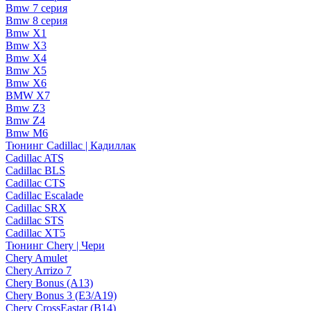
Bmw 7 серия
Bmw 8 серия
Bmw X1
Bmw X3
Bmw X4
Bmw X5
Bmw X6
BMW X7
Bmw Z3
Bmw Z4
Bmw М6
Тюнинг Cadillac | Кадиллак
Cadillac ATS
Cadillac BLS
Cadillac CTS
Cadillac Escalade
Cadillac SRX
Cadillac STS
Cadillac XT5
Тюнинг Chery | Чери
Chery Amulet
Chery Arrizo 7
Chery Bonus (A13)
Chery Bonus 3 (E3/A19)
Chery CrossEastar (B14)