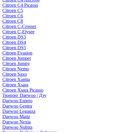
Citroen C4 Picasso
Citroen C5
Citroen C6
Citroen C8
Citroen C-Crosser
Citroen C-Elysee
Citroen DS3
Citroen DS4
Citroen DS5
Citroen Evasion
Citroen Jumper
Citroen Jumpy
Citroen Nemo
Citroen Saxo
Citroen Xantia
Citroen Xsara
Citroen Xsara Picasso
Тюнинг Daewoo | Дэу
Daewoo Espero
Daewoo Gentra
Daewoo Leganza
Daewoo Matiz
Daewoo Nexia
Daewoo Nubira