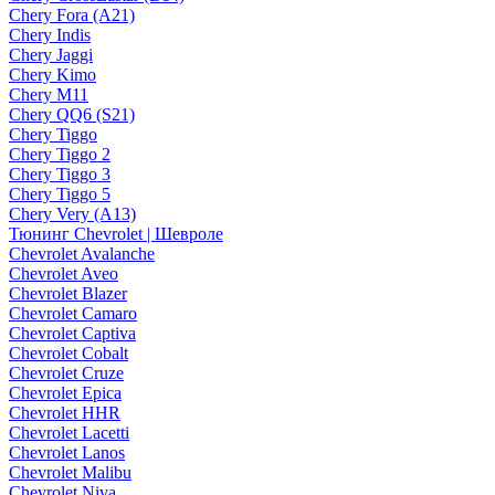
Chery Fora (A21)
Chery Indis
Chery Jaggi
Chery Kimo
Chery M11
Chery QQ6 (S21)
Chery Tiggo
Chery Tiggo 2
Chery Tiggo 3
Chery Tiggo 5
Chery Very (A13)
Тюнинг Chevrolet | Шевроле
Chevrolet Avalanche
Chevrolet Aveo
Chevrolet Blazer
Chevrolet Camaro
Chevrolet Captiva
Chevrolet Cobalt
Chevrolet Cruze
Chevrolet Epica
Chevrolet HHR
Chevrolet Lacetti
Chevrolet Lanos
Chevrolet Malibu
Chevrolet Niva