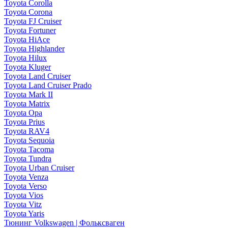
Toyota Corolla
Toyota Corona
Toyota FJ Cruiser
Toyota Fortuner
Toyota HiAce
Toyota Highlander
Toyota Hilux
Toyota Kluger
Toyota Land Cruiser
Toyota Land Cruiser Prado
Toyota Mark II
Toyota Matrix
Toyota Opa
Toyota Prius
Toyota RAV4
Toyota Sequoia
Toyota Tacoma
Toyota Tundra
Toyota Urban Cruiser
Toyota Venza
Toyota Verso
Toyota Vios
Toyota Vitz
Toyota Yaris
Тюнинг Volkswagen | Фольксваген