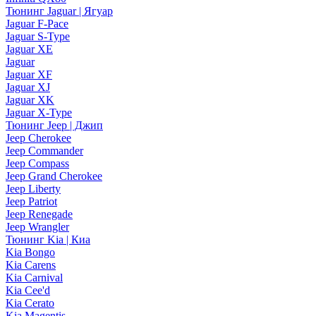
Тюнинг Jaguar | Ягуар
Jaguar F-Pace
Jaguar S-Type
Jaguar XE
Jaguar
Jaguar XF
Jaguar XJ
Jaguar XK
Jaguar X-Type
Тюнинг Jeep | Джип
Jeep Cherokee
Jeep Commander
Jeep Compass
Jeep Grand Cherokee
Jeep Liberty
Jeep Patriot
Jeep Renegade
Jeep Wrangler
Тюнинг Kia | Киа
Kia Bongo
Kia Carens
Kia Carnival
Kia Cee'd
Kia Cerato
Kia Magentis