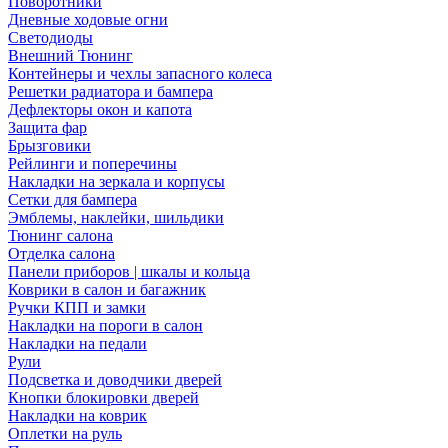
Поворотники
Дневные ходовые огни
Светодиоды
Внешний Тюнинг
Контейнеры и чехлы запасного колеса
Решетки радиатора и бампера
Дефлекторы окон и капота
Защита фар
Брызговики
Рейлинги и поперечины
Накладки на зеркала и корпусы
Сетки для бампера
Эмблемы, наклейки, шильдики
Тюнинг салона
Отделка салона
Панели приборов | шкалы и кольца
Коврики в салон и багажник
Ручки КПП и замки
Накладки на пороги в салон
Накладки на педали
Рули
Подсветка и доводчики дверей
Кнопки блокировки дверей
Накладки на коврик
Оплетки на руль