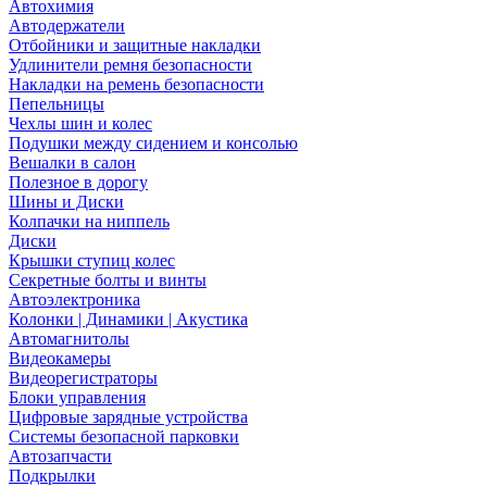
Автохимия
Автодержатели
Отбойники и защитные накладки
Удлинители ремня безопасности
Накладки на ремень безопасности
Пепельницы
Чехлы шин и колес
Подушки между сидением и консолью
Вешалки в салон
Полезное в дорогу
Шины и Диски
Колпачки на ниппель
Диски
Крышки ступиц колес
Секретные болты и винты
Автоэлектроника
Колонки | Динамики | Акустика
Автомагнитолы
Видеокамеры
Видеорегистраторы
Блоки управления
Цифровые зарядные устройства
Системы безопасной парковки
Автозапчасти
Подкрылки