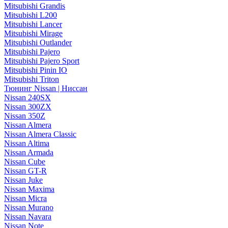
Mitsubishi Grandis
Mitsubishi L200
Mitsubishi Lancer
Mitsubishi Mirage
Mitsubishi Outlander
Mitsubishi Pajero
Mitsubishi Pajero Sport
Mitsubishi Pinin IO
Mitsubishi Triton
Тюнинг Nissan | Ниссан
Nissan 240SX
Nissan 300ZX
Nissan 350Z
Nissan Almera
Nissan Almera Classic
Nissan Altima
Nissan Armada
Nissan Cube
Nissan GT-R
Nissan Juke
Nissan Maxima
Nissan Micra
Nissan Murano
Nissan Navara
Nissan Note