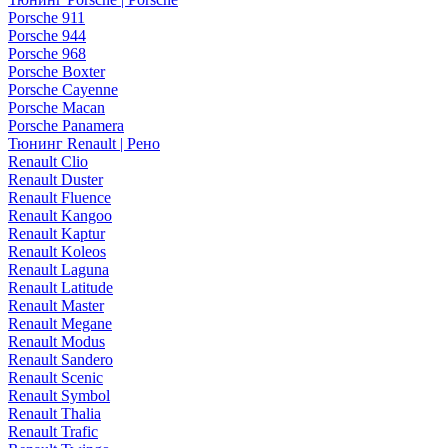
Porsche 911
Porsche 944
Porsche 968
Porsche Boxter
Porsche Cayenne
Porsche Macan
Porsche Panamera
Тюнинг Renault | Рено
Renault Clio
Renault Duster
Renault Fluence
Renault Kangoo
Renault Kaptur
Renault Koleos
Renault Laguna
Renault Latitude
Renault Master
Renault Megane
Renault Modus
Renault Sandero
Renault Scenic
Renault Symbol
Renault Thalia
Renault Trafic