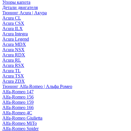
Упоры капота
Детали двигателя
Тюнинг Acura | Акура
Acura CL
Acura CSX
Acura ILX
Acura Integra
Acura Legend
Acura MDX
Acura NSX
Acura RDX
Acura RL
Acura RSX
Acura TL
Acura TSX
Acura ZDX
Тюнинг Alfa-Romeo | Альфа Ромео
Alfa-Romeo 147
Alfa-Romeo 156
Alfa-Romeo 159
Alfa-Romeo 166
Alfa-Romeo 4C
Alfa-Romeo Giulietta
Alfa-Romeo MiTo
Alfa-Romeo Spider