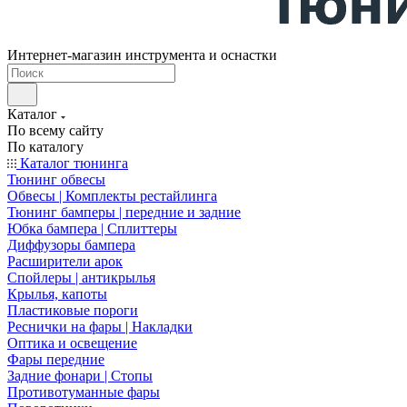
Интернет-магазин инструмента и оснастки
Каталог
По всему сайту
По каталогу
Каталог тюнинга
Тюнинг обвесы
Обвесы | Комплекты рестайлинга
Тюнинг бамперы | передние и задние
Юбка бампера | Сплиттеры
Диффузоры бампера
Расширители арок
Спойлеры | антикрылья
Крылья, капоты
Пластиковые пороги
Реснички на фары | Накладки
Оптика и освещение
Фары передние
Задние фонари | Стопы
Противотуманные фары