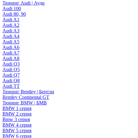
Тюнинг Audi | Ауди
Audi 100
Audi 80, 90
Audi A1
Audi A2
Audi A3
Audi A4
Audi A5
Audi A6
Audi A7
Audi A8
Audi Q3
Audi Q5
Audi Q7
Audi Q8
Audi TT
Тюнинг Bentley | Бентли
Bentley Continental GT
Тюнинг BMW | БМВ
BMW 1 серия
BMW 2 серия
Bmw 3 серия
BMW 4 серия
BMW 5 серия
BMW 6 серия