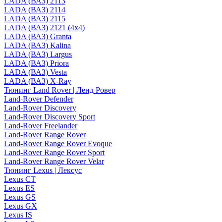
LADA (ВАЗ) 2113
LADA (ВАЗ) 2114
LADA (ВАЗ) 2115
LADA (ВАЗ) 2121 (4x4)
LADA (ВАЗ) Granta
LADA (ВАЗ) Kalina
LADA (ВАЗ) Largus
LADA (ВАЗ) Priora
LADA (ВАЗ) Vesta
LADA (ВАЗ) X-Ray
Тюнинг Land Rover | Ленд Ровер
Land-Rover Defender
Land-Rover Discovery
Land-Rover Discovery Sport
Land-Rover Freelander
Land-Rover Range Rover
Land-Rover Range Rover Evoque
Land-Rover Range Rover Sport
Land-Rover Range Rover Velar
Тюнинг Lexus | Лексус
Lexus CT
Lexus ES
Lexus GS
Lexus GX
Lexus IS