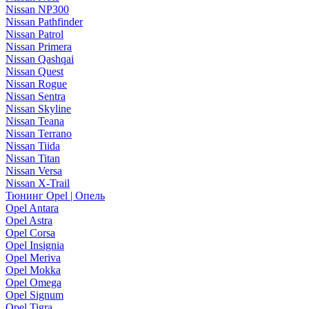
Nissan NP300
Nissan Pathfinder
Nissan Patrol
Nissan Primera
Nissan Qashqai
Nissan Quest
Nissan Rogue
Nissan Sentra
Nissan Skyline
Nissan Teana
Nissan Terrano
Nissan Tiida
Nissan Titan
Nissan Versa
Nissan X-Trail
Тюнинг Opel | Опель
Opel Antara
Opel Astra
Opel Corsa
Opel Insignia
Opel Meriva
Opel Mokka
Opel Omega
Opel Signum
Opel Tigra