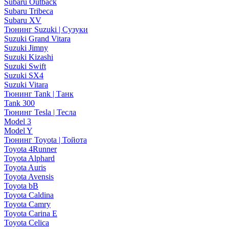
Subaru Outback
Subaru Tribeca
Subaru XV
Тюнинг Suzuki | Сузуки
Suzuki Grand Vitara
Suzuki Jimny
Suzuki Kizashi
Suzuki Swift
Suzuki SX4
Suzuki Vitara
Тюнинг Tank | Танк
Tank 300
Тюнинг Tesla | Тесла
Model 3
Model Y
Тюнинг Toyota | Тойота
Toyota 4Runner
Toyota Alphard
Toyota Auris
Toyota Avensis
Toyota bB
Toyota Caldina
Toyota Camry
Toyota Carina E
Toyota Celica