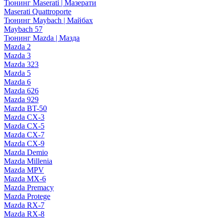
Тюнинг Maserati | Мазерати
Maserati Quattroporte
Тюнинг Maybach | Майбах
Maybach 57
Тюнинг Mazda | Мазда
Mazda 2
Mazda 3
Mazda 323
Mazda 5
Mazda 6
Mazda 626
Mazda 929
Mazda BT-50
Mazda CX-3
Mazda CX-5
Mazda CX-7
Mazda CX-9
Mazda Demio
Mazda Millenia
Mazda MPV
Mazda MX-6
Mazda Premacy
Mazda Protege
Mazda RX-7
Mazda RX-8