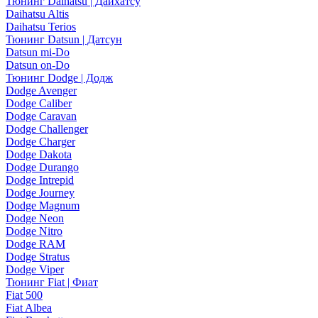
Тюнинг Daihatsu | Дайхатсу
Daihatsu Altis
Daihatsu Terios
Тюнинг Datsun | Датсун
Datsun mi-Do
Datsun on-Do
Тюнинг Dodge | Додж
Dodge Avenger
Dodge Caliber
Dodge Caravan
Dodge Challenger
Dodge Charger
Dodge Dakota
Dodge Durango
Dodge Intrepid
Dodge Journey
Dodge Magnum
Dodge Neon
Dodge Nitro
Dodge RAM
Dodge Stratus
Dodge Viper
Тюнинг Fiat | Фиат
Fiat 500
Fiat Albea