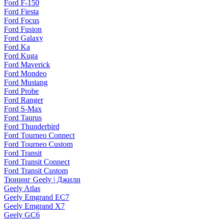
Ford F-150
Ford Fiesta
Ford Focus
Ford Fusion
Ford Galaxy
Ford Ka
Ford Kuga
Ford Maverick
Ford Mondeo
Ford Mustang
Ford Probe
Ford Ranger
Ford S-Max
Ford Taurus
Ford Thunderbird
Ford Tourneo Connect
Ford Tourneo Custom
Ford Transit
Ford Transit Connect
Ford Transit Custom
Тюнинг Geely | Джили
Geely Atlas
Geely Emgrand EC7
Geely Emgrand X7
Geely GC6