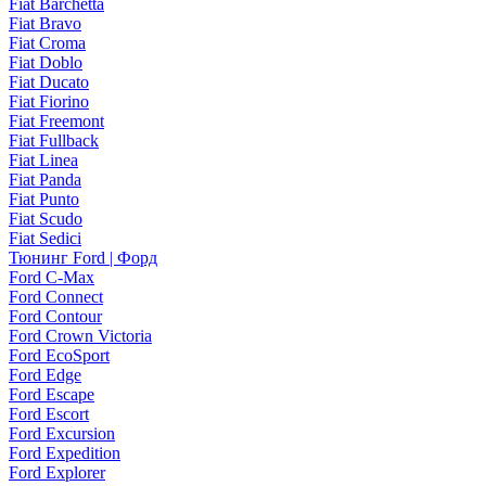
Fiat Barchetta
Fiat Bravo
Fiat Croma
Fiat Doblo
Fiat Ducato
Fiat Fiorino
Fiat Freemont
Fiat Fullback
Fiat Linea
Fiat Panda
Fiat Punto
Fiat Scudo
Fiat Sedici
Тюнинг Ford | Форд
Ford C-Max
Ford Connect
Ford Contour
Ford Crown Victoria
Ford EcoSport
Ford Edge
Ford Escape
Ford Escort
Ford Excursion
Ford Expedition
Ford Explorer