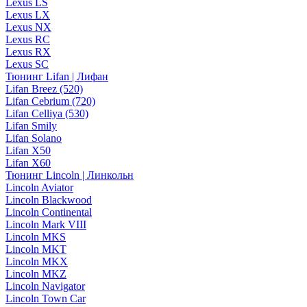
Lexus LS
Lexus LX
Lexus NX
Lexus RC
Lexus RX
Lexus SC
Тюнинг Lifan | Лифан
Lifan Breez (520)
Lifan Cebrium (720)
Lifan Celliya (530)
Lifan Smily
Lifan Solano
Lifan X50
Lifan X60
Тюнинг Lincoln | Линкольн
Lincoln Aviator
Lincoln Blackwood
Lincoln Continental
Lincoln Mark VIII
Lincoln MKS
Lincoln MKT
Lincoln MKX
Lincoln MKZ
Lincoln Navigator
Lincoln Town Car