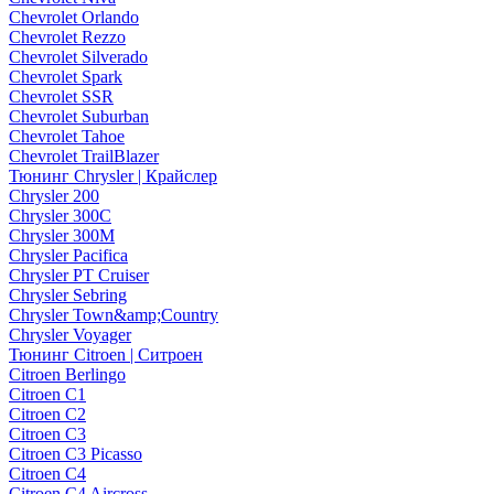
Chevrolet Orlando
Chevrolet Rezzo
Chevrolet Silverado
Chevrolet Spark
Chevrolet SSR
Chevrolet Suburban
Chevrolet Tahoe
Chevrolet TrailBlazer
Тюнинг Chrysler | Крайслер
Chrysler 200
Chrysler 300C
Chrysler 300M
Chrysler Pacifica
Chrysler PT Cruiser
Chrysler Sebring
Chrysler Town&amp;Country
Chrysler Voyager
Тюнинг Citroen | Ситроен
Citroen Berlingo
Citroen C1
Citroen C2
Citroen C3
Citroen C3 Picasso
Citroen C4
Citroen C4 Aircross