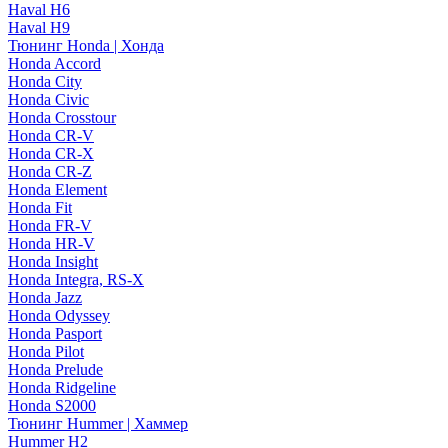
Haval H6
Haval H9
Тюнинг Honda | Хонда
Honda Accord
Honda City
Honda Civic
Honda Crosstour
Honda CR-V
Honda CR-X
Honda CR-Z
Honda Element
Honda Fit
Honda FR-V
Honda HR-V
Honda Insight
Honda Integra, RS-X
Honda Jazz
Honda Odyssey
Honda Pasport
Honda Pilot
Honda Prelude
Honda Ridgeline
Honda S2000
Тюнинг Hummer | Хаммер
Hummer H2