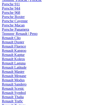
Porsche 911
Porsche 944
Porsche 968
Porsche Boxter
Porsche Cayenne
Porsche Macan
Porsche Panamera
Тюнинг Renault | Рено
Renault Clio
Renault Duster
Renault Fluence
Renault Kangoo
Renault Kaptur
Renault Koleos
Renault Laguna
Renault Latitude
Renault Master
Renault Megane
Renault Modus
Renault Sandero
Renault Scenic
Renault Symbol
Renault Thalia
Renault Trafic