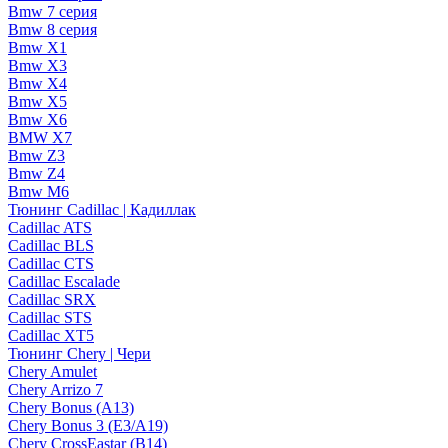
Bmw 7 серия
Bmw 8 серия
Bmw X1
Bmw X3
Bmw X4
Bmw X5
Bmw X6
BMW X7
Bmw Z3
Bmw Z4
Bmw М6
Тюнинг Cadillac | Кадиллак
Cadillac ATS
Cadillac BLS
Cadillac CTS
Cadillac Escalade
Cadillac SRX
Cadillac STS
Cadillac XT5
Тюнинг Chery | Чери
Chery Amulet
Chery Arrizo 7
Chery Bonus (A13)
Chery Bonus 3 (E3/A19)
Chery CrossEastar (B14)