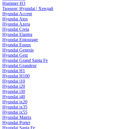
Hummer H3
Тюнинг Hyundai | Хендай
Hyundai Accent
Hyundai Atos
Hyundai Azera
Hyundai Creta
Hyundai Elantra
Hyundai Entourage
Hyundai Equus
Hyundai Genesis
Hyundai Getz
Hyundai Grand Santa Fe
Hyundai Grandeur
Hyundai H1
Hyundai H100
Hyundai i10
Hyundai i20
Hyundai i30
Hyundai i40
Hyundai ix20
Hyundai ix35
Hyundai ix55
Hyundai Matrix
Hyundai Porter
Hyundai Santa Fe