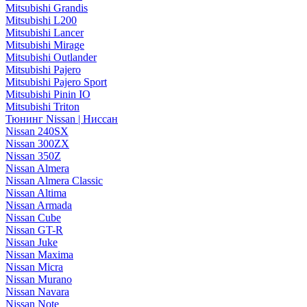
Mitsubishi Grandis
Mitsubishi L200
Mitsubishi Lancer
Mitsubishi Mirage
Mitsubishi Outlander
Mitsubishi Pajero
Mitsubishi Pajero Sport
Mitsubishi Pinin IO
Mitsubishi Triton
Тюнинг Nissan | Ниссан
Nissan 240SX
Nissan 300ZX
Nissan 350Z
Nissan Almera
Nissan Almera Classic
Nissan Altima
Nissan Armada
Nissan Cube
Nissan GT-R
Nissan Juke
Nissan Maxima
Nissan Micra
Nissan Murano
Nissan Navara
Nissan Note