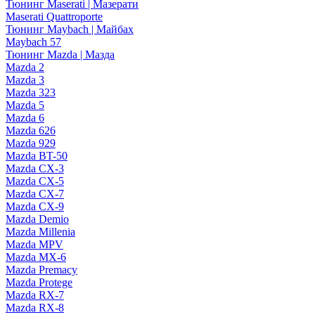
Тюнинг Maserati | Мазерати
Maserati Quattroporte
Тюнинг Maybach | Майбах
Maybach 57
Тюнинг Mazda | Мазда
Mazda 2
Mazda 3
Mazda 323
Mazda 5
Mazda 6
Mazda 626
Mazda 929
Mazda BT-50
Mazda CX-3
Mazda CX-5
Mazda CX-7
Mazda CX-9
Mazda Demio
Mazda Millenia
Mazda MPV
Mazda MX-6
Mazda Premacy
Mazda Protege
Mazda RX-7
Mazda RX-8