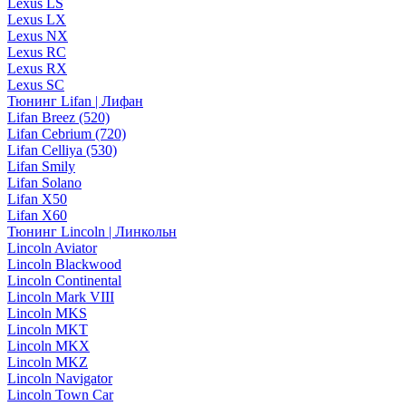
Lexus LS
Lexus LX
Lexus NX
Lexus RC
Lexus RX
Lexus SC
Тюнинг Lifan | Лифан
Lifan Breez (520)
Lifan Cebrium (720)
Lifan Celliya (530)
Lifan Smily
Lifan Solano
Lifan X50
Lifan X60
Тюнинг Lincoln | Линкольн
Lincoln Aviator
Lincoln Blackwood
Lincoln Continental
Lincoln Mark VIII
Lincoln MKS
Lincoln MKT
Lincoln MKX
Lincoln MKZ
Lincoln Navigator
Lincoln Town Car