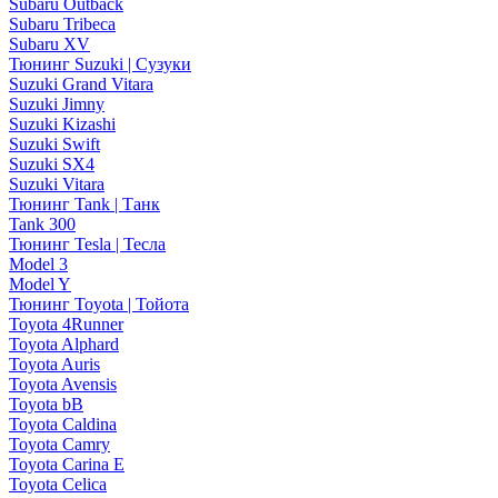
Subaru Outback
Subaru Tribeca
Subaru XV
Тюнинг Suzuki | Сузуки
Suzuki Grand Vitara
Suzuki Jimny
Suzuki Kizashi
Suzuki Swift
Suzuki SX4
Suzuki Vitara
Тюнинг Tank | Танк
Tank 300
Тюнинг Tesla | Тесла
Model 3
Model Y
Тюнинг Toyota | Тойота
Toyota 4Runner
Toyota Alphard
Toyota Auris
Toyota Avensis
Toyota bB
Toyota Caldina
Toyota Camry
Toyota Carina E
Toyota Celica