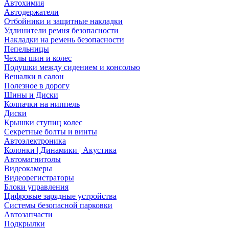
Автохимия
Автодержатели
Отбойники и защитные накладки
Удлинители ремня безопасности
Накладки на ремень безопасности
Пепельницы
Чехлы шин и колес
Подушки между сидением и консолью
Вешалки в салон
Полезное в дорогу
Шины и Диски
Колпачки на ниппель
Диски
Крышки ступиц колес
Секретные болты и винты
Автоэлектроника
Колонки | Динамики | Акустика
Автомагнитолы
Видеокамеры
Видеорегистраторы
Блоки управления
Цифровые зарядные устройства
Системы безопасной парковки
Автозапчасти
Подкрылки