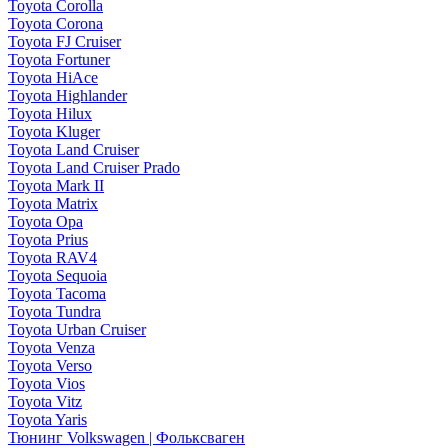
Toyota Corolla
Toyota Corona
Toyota FJ Cruiser
Toyota Fortuner
Toyota HiAce
Toyota Highlander
Toyota Hilux
Toyota Kluger
Toyota Land Cruiser
Toyota Land Cruiser Prado
Toyota Mark II
Toyota Matrix
Toyota Opa
Toyota Prius
Toyota RAV4
Toyota Sequoia
Toyota Tacoma
Toyota Tundra
Toyota Urban Cruiser
Toyota Venza
Toyota Verso
Toyota Vios
Toyota Vitz
Toyota Yaris
Тюнинг Volkswagen | Фольксваген