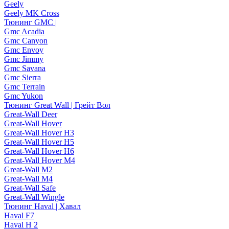
Geely
Geely MK Cross
Тюнинг GMC |
Gmc Acadia
Gmc Canyon
Gmc Envoy
Gmc Jimmy
Gmc Savana
Gmc Sierra
Gmc Terrain
Gmc Yukon
Тюнинг Great Wall | Грейт Вол
Great-Wall Deer
Great-Wall Hover
Great-Wall Hover H3
Great-Wall Hover H5
Great-Wall Hover H6
Great-Wall Hover M4
Great-Wall M2
Great-Wall M4
Great-Wall Safe
Great-Wall Wingle
Тюнинг Haval | Хавал
Haval F7
Haval H 2