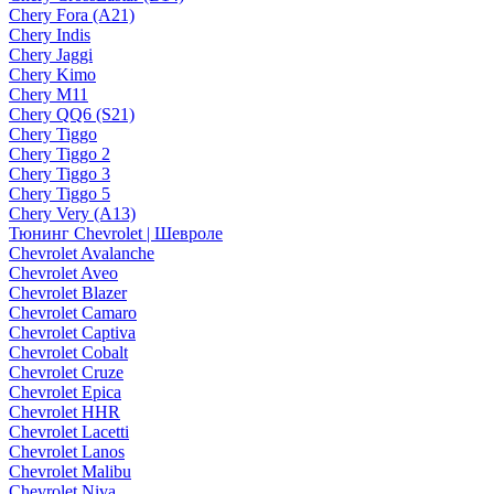
Chery Fora (A21)
Chery Indis
Chery Jaggi
Chery Kimo
Chery M11
Chery QQ6 (S21)
Chery Tiggo
Chery Tiggo 2
Chery Tiggo 3
Chery Tiggo 5
Chery Very (A13)
Тюнинг Chevrolet | Шевроле
Chevrolet Avalanche
Chevrolet Aveo
Chevrolet Blazer
Chevrolet Camaro
Chevrolet Captiva
Chevrolet Cobalt
Chevrolet Cruze
Chevrolet Epica
Chevrolet HHR
Chevrolet Lacetti
Chevrolet Lanos
Chevrolet Malibu
Chevrolet Niva