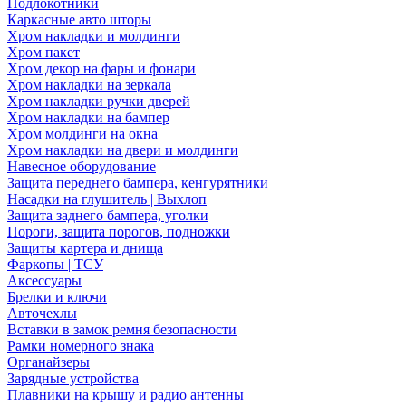
Подлокотники
Каркасные авто шторы
Хром накладки и молдинги
Хром пакет
Хром декор на фары и фонари
Хром накладки на зеркала
Хром накладки ручки дверей
Хром накладки на бампер
Хром молдинги на окна
Хром накладки на двери и молдинги
Навесное оборудование
Защита переднего бампера, кенгурятники
Насадки на глушитель | Выхлоп
Защита заднего бампера, уголки
Пороги, защита порогов, подножки
Защиты картера и днища
Фаркопы | ТСУ
Аксессуары
Брелки и ключи
Авточехлы
Вставки в замок ремня безопасности
Рамки номерного знака
Органайзеры
Зарядные устройства
Плавники на крышу и радио антенны