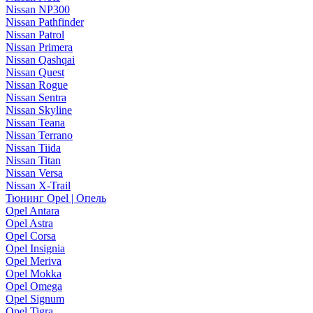
Nissan NP300
Nissan Pathfinder
Nissan Patrol
Nissan Primera
Nissan Qashqai
Nissan Quest
Nissan Rogue
Nissan Sentra
Nissan Skyline
Nissan Teana
Nissan Terrano
Nissan Tiida
Nissan Titan
Nissan Versa
Nissan X-Trail
Тюнинг Opel | Опель
Opel Antara
Opel Astra
Opel Corsa
Opel Insignia
Opel Meriva
Opel Mokka
Opel Omega
Opel Signum
Opel Tigra