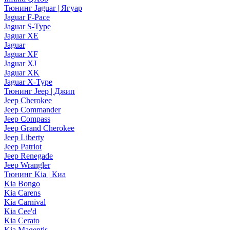
Тюнинг Jaguar | Ягуар
Jaguar F-Pace
Jaguar S-Type
Jaguar XE
Jaguar
Jaguar XF
Jaguar XJ
Jaguar XK
Jaguar X-Type
Тюнинг Jeep | Джип
Jeep Cherokee
Jeep Commander
Jeep Compass
Jeep Grand Cherokee
Jeep Liberty
Jeep Patriot
Jeep Renegade
Jeep Wrangler
Тюнинг Kia | Киа
Kia Bongo
Kia Carens
Kia Carnival
Kia Cee'd
Kia Cerato
Kia Magentis