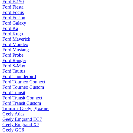
Ford F-150
Ford Fiesta
Ford Focus
Ford Fusion
Ford Galaxy
Ford Ka
Ford Kuga
Ford Maverick
Ford Mondeo
Ford Mustang
Ford Probe
Ford Ranger
Ford S-Max
Ford Taurus
Ford Thunderbird
Ford Tourneo Connect
Ford Tourneo Custom
Ford Transit
Ford Transit Connect
Ford Transit Custom
Тюнинг Geely | Джили
Geely Atlas
Geely Emgrand EC7
Geely Emgrand X7
Geely GC6