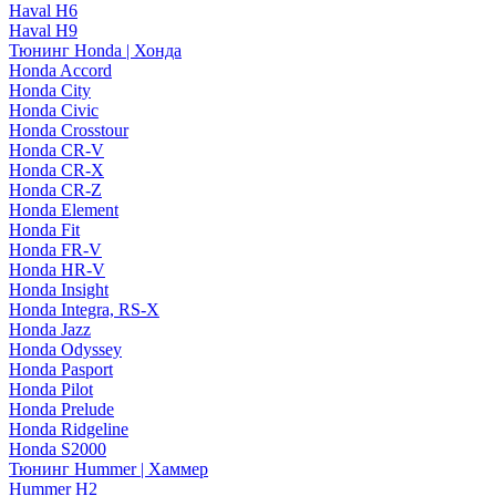
Haval H6
Haval H9
Тюнинг Honda | Хонда
Honda Accord
Honda City
Honda Civic
Honda Crosstour
Honda CR-V
Honda CR-X
Honda CR-Z
Honda Element
Honda Fit
Honda FR-V
Honda HR-V
Honda Insight
Honda Integra, RS-X
Honda Jazz
Honda Odyssey
Honda Pasport
Honda Pilot
Honda Prelude
Honda Ridgeline
Honda S2000
Тюнинг Hummer | Хаммер
Hummer H2