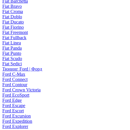
Fiat Barchetta
Fiat Bravo
Fiat Croma
Fiat Doblo
Fiat Ducato
Fiat Fiorino
Fiat Freemont
Fiat Fullback
Fiat Linea
Fiat Panda
Fiat Punto
Fiat Scudo
Fiat Sedici
Тюнинг Ford | Форд
Ford C-Max
Ford Connect
Ford Contour
Ford Crown Victoria
Ford EcoSport
Ford Edge
Ford Escape
Ford Escort
Ford Excursion
Ford Expedition
Ford Explorer