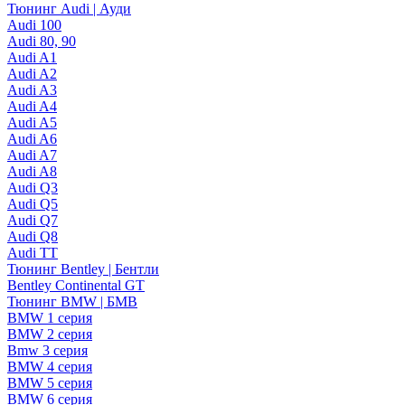
Тюнинг Audi | Ауди
Audi 100
Audi 80, 90
Audi A1
Audi A2
Audi A3
Audi A4
Audi A5
Audi A6
Audi A7
Audi A8
Audi Q3
Audi Q5
Audi Q7
Audi Q8
Audi TT
Тюнинг Bentley | Бентли
Bentley Continental GT
Тюнинг BMW | БМВ
BMW 1 серия
BMW 2 серия
Bmw 3 серия
BMW 4 серия
BMW 5 серия
BMW 6 серия