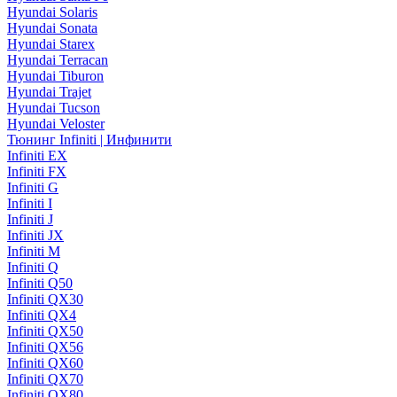
Hyundai Solaris
Hyundai Sonata
Hyundai Starex
Hyundai Terracan
Hyundai Tiburon
Hyundai Trajet
Hyundai Tucson
Hyundai Veloster
Тюнинг Infiniti | Инфинити
Infiniti EX
Infiniti FX
Infiniti G
Infiniti I
Infiniti J
Infiniti JX
Infiniti M
Infiniti Q
Infiniti Q50
Infiniti QX30
Infiniti QX4
Infiniti QX50
Infiniti QX56
Infiniti QX60
Infiniti QX70
Infiniti QX80