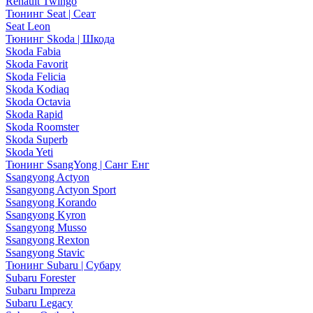
Renault Twingo
Тюнинг Seat | Сеат
Seat Leon
Тюнинг Skoda | Шкода
Skoda Fabia
Skoda Favorit
Skoda Felicia
Skoda Kodiaq
Skoda Octavia
Skoda Rapid
Skoda Roomster
Skoda Superb
Skoda Yeti
Тюнинг SsangYong | Санг Енг
Ssangyong Actyon
Ssangyong Actyon Sport
Ssangyong Korando
Ssangyong Kyron
Ssangyong Musso
Ssangyong Rexton
Ssangyong Stavic
Тюнинг Subaru | Субару
Subaru Forester
Subaru Impreza
Subaru Legacy