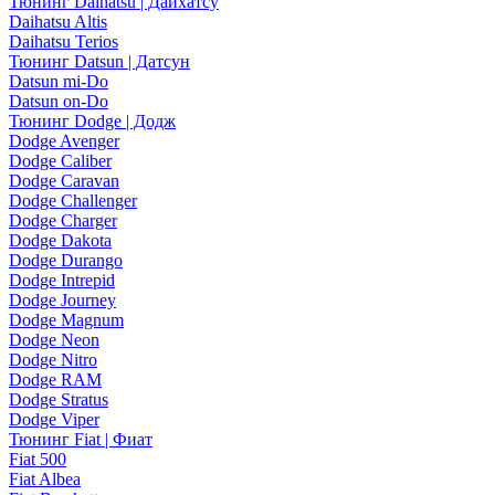
Тюнинг Daihatsu | Дайхатсу
Daihatsu Altis
Daihatsu Terios
Тюнинг Datsun | Датсун
Datsun mi-Do
Datsun on-Do
Тюнинг Dodge | Додж
Dodge Avenger
Dodge Caliber
Dodge Caravan
Dodge Challenger
Dodge Charger
Dodge Dakota
Dodge Durango
Dodge Intrepid
Dodge Journey
Dodge Magnum
Dodge Neon
Dodge Nitro
Dodge RAM
Dodge Stratus
Dodge Viper
Тюнинг Fiat | Фиат
Fiat 500
Fiat Albea