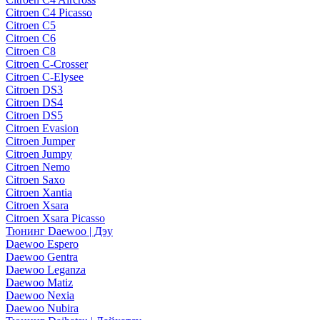
Citroen C4 Picasso
Citroen C5
Citroen C6
Citroen C8
Citroen C-Crosser
Citroen C-Elysee
Citroen DS3
Citroen DS4
Citroen DS5
Citroen Evasion
Citroen Jumper
Citroen Jumpy
Citroen Nemo
Citroen Saxo
Citroen Xantia
Citroen Xsara
Citroen Xsara Picasso
Тюнинг Daewoo | Дэу
Daewoo Espero
Daewoo Gentra
Daewoo Leganza
Daewoo Matiz
Daewoo Nexia
Daewoo Nubira