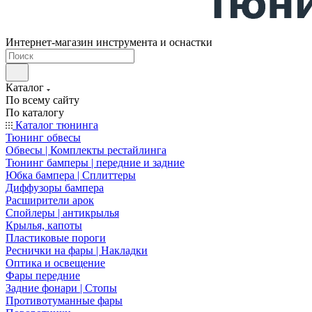
Интернет-магазин инструмента и оснастки
Каталог
По всему сайту
По каталогу
Каталог тюнинга
Тюнинг обвесы
Обвесы | Комплекты рестайлинга
Тюнинг бамперы | передние и задние
Юбка бампера | Сплиттеры
Диффузоры бампера
Расширители арок
Спойлеры | антикрылья
Крылья, капоты
Пластиковые пороги
Реснички на фары | Накладки
Оптика и освещение
Фары передние
Задние фонари | Стопы
Противотуманные фары