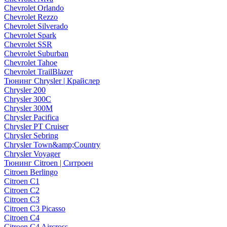
Chevrolet Orlando
Chevrolet Rezzo
Chevrolet Silverado
Chevrolet Spark
Chevrolet SSR
Chevrolet Suburban
Chevrolet Tahoe
Chevrolet TrailBlazer
Тюнинг Chrysler | Крайслер
Chrysler 200
Chrysler 300C
Chrysler 300M
Chrysler Pacifica
Chrysler PT Cruiser
Chrysler Sebring
Chrysler Town&amp;Country
Chrysler Voyager
Тюнинг Citroen | Ситроен
Citroen Berlingo
Citroen C1
Citroen C2
Citroen C3
Citroen C3 Picasso
Citroen C4
Citroen C4 Aircross