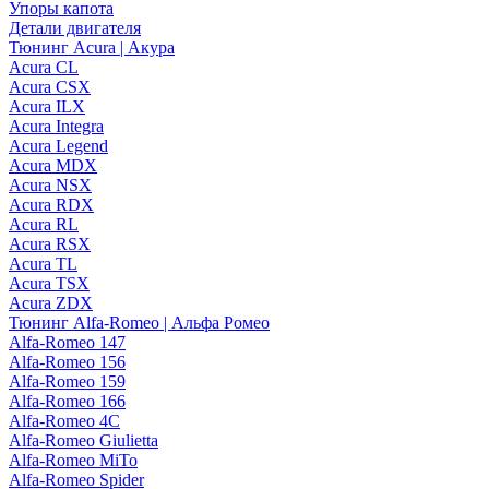
Упоры капота
Детали двигателя
Тюнинг Acura | Акура
Acura CL
Acura CSX
Acura ILX
Acura Integra
Acura Legend
Acura MDX
Acura NSX
Acura RDX
Acura RL
Acura RSX
Acura TL
Acura TSX
Acura ZDX
Тюнинг Alfa-Romeo | Альфа Ромео
Alfa-Romeo 147
Alfa-Romeo 156
Alfa-Romeo 159
Alfa-Romeo 166
Alfa-Romeo 4C
Alfa-Romeo Giulietta
Alfa-Romeo MiTo
Alfa-Romeo Spider