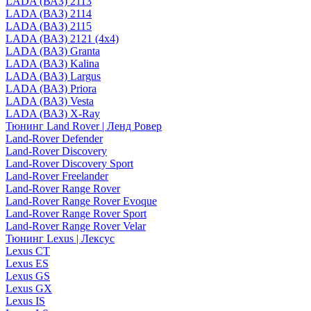
LADA (ВАЗ) 2113
LADA (ВАЗ) 2114
LADA (ВАЗ) 2115
LADA (ВАЗ) 2121 (4x4)
LADA (ВАЗ) Granta
LADA (ВАЗ) Kalina
LADA (ВАЗ) Largus
LADA (ВАЗ) Priora
LADA (ВАЗ) Vesta
LADA (ВАЗ) X-Ray
Тюнинг Land Rover | Ленд Ровер
Land-Rover Defender
Land-Rover Discovery
Land-Rover Discovery Sport
Land-Rover Freelander
Land-Rover Range Rover
Land-Rover Range Rover Evoque
Land-Rover Range Rover Sport
Land-Rover Range Rover Velar
Тюнинг Lexus | Лексус
Lexus CT
Lexus ES
Lexus GS
Lexus GX
Lexus IS