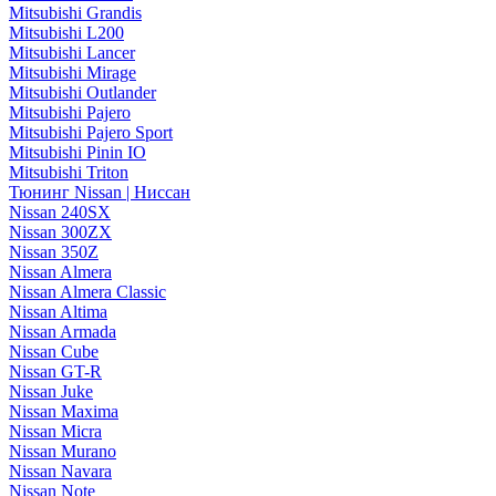
Mitsubishi Grandis
Mitsubishi L200
Mitsubishi Lancer
Mitsubishi Mirage
Mitsubishi Outlander
Mitsubishi Pajero
Mitsubishi Pajero Sport
Mitsubishi Pinin IO
Mitsubishi Triton
Тюнинг Nissan | Ниссан
Nissan 240SX
Nissan 300ZX
Nissan 350Z
Nissan Almera
Nissan Almera Classic
Nissan Altima
Nissan Armada
Nissan Cube
Nissan GT-R
Nissan Juke
Nissan Maxima
Nissan Micra
Nissan Murano
Nissan Navara
Nissan Note