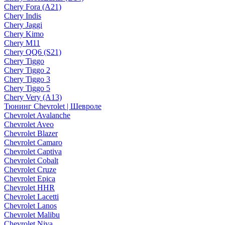
Chery Fora (A21)
Chery Indis
Chery Jaggi
Chery Kimo
Chery M11
Chery QQ6 (S21)
Chery Tiggo
Chery Tiggo 2
Chery Tiggo 3
Chery Tiggo 5
Chery Very (A13)
Тюнинг Chevrolet | Шевроле
Chevrolet Avalanche
Chevrolet Aveo
Chevrolet Blazer
Chevrolet Camaro
Chevrolet Captiva
Chevrolet Cobalt
Chevrolet Cruze
Chevrolet Epica
Chevrolet HHR
Chevrolet Lacetti
Chevrolet Lanos
Chevrolet Malibu
Chevrolet Niva