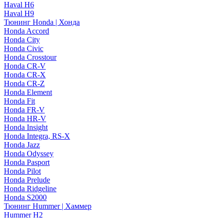
Haval H6
Haval H9
Тюнинг Honda | Хонда
Honda Accord
Honda City
Honda Civic
Honda Crosstour
Honda CR-V
Honda CR-X
Honda CR-Z
Honda Element
Honda Fit
Honda FR-V
Honda HR-V
Honda Insight
Honda Integra, RS-X
Honda Jazz
Honda Odyssey
Honda Pasport
Honda Pilot
Honda Prelude
Honda Ridgeline
Honda S2000
Тюнинг Hummer | Хаммер
Hummer H2