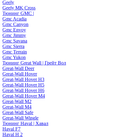
Geely
Geely MK Cross
Тюнинг GMC |
Gmc Acadia
Gmc Canyon
Gmc Envoy
Gmc Jimmy
Gmc Savana
Gmc Sierra
Gmc Terrain
Gmc Yukon
Тюнинг Great Wall | Грейт Вол
Great-Wall Deer
Great-Wall Hover
Great-Wall Hover H3
Great-Wall Hover H5
Great-Wall Hover H6
Great-Wall Hover M4
Great-Wall M2
Great-Wall M4
Great-Wall Safe
Great-Wall Wingle
Тюнинг Haval | Хавал
Haval F7
Haval H 2