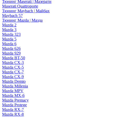
Тюнинг Maserati | Мазерати
Maserati Quattroporte
Тюнинг Maybach | Майбах
Maybach 57
Тюнинг Mazda | Мазда
Mazda 2
Mazda 3
Mazda 323
Mazda 5
Mazda 6
Mazda 626
Mazda 929
Mazda BT-50
Mazda CX-3
Mazda CX-5
Mazda CX-7
Mazda CX-9
Mazda Demio
Mazda Millenia
Mazda MPV
Mazda MX-6
Mazda Premacy
Mazda Protege
Mazda RX-7
Mazda RX-8