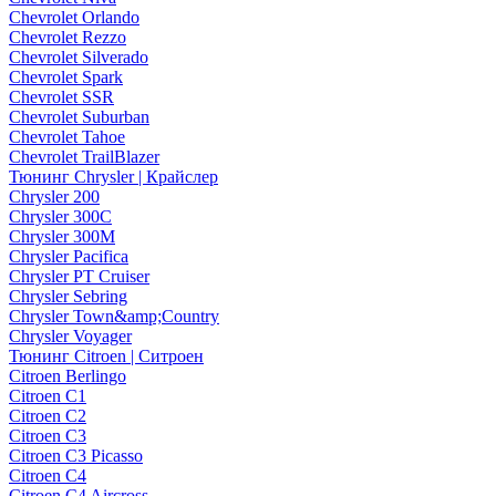
Chevrolet Orlando
Chevrolet Rezzo
Chevrolet Silverado
Chevrolet Spark
Chevrolet SSR
Chevrolet Suburban
Chevrolet Tahoe
Chevrolet TrailBlazer
Тюнинг Chrysler | Крайслер
Chrysler 200
Chrysler 300C
Chrysler 300M
Chrysler Pacifica
Chrysler PT Cruiser
Chrysler Sebring
Chrysler Town&amp;Country
Chrysler Voyager
Тюнинг Citroen | Ситроен
Citroen Berlingo
Citroen C1
Citroen C2
Citroen C3
Citroen C3 Picasso
Citroen C4
Citroen C4 Aircross