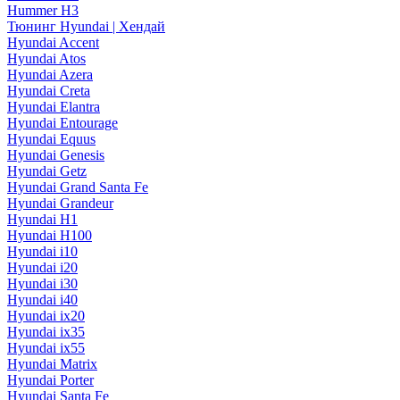
Hummer H3
Тюнинг Hyundai | Хендай
Hyundai Accent
Hyundai Atos
Hyundai Azera
Hyundai Creta
Hyundai Elantra
Hyundai Entourage
Hyundai Equus
Hyundai Genesis
Hyundai Getz
Hyundai Grand Santa Fe
Hyundai Grandeur
Hyundai H1
Hyundai H100
Hyundai i10
Hyundai i20
Hyundai i30
Hyundai i40
Hyundai ix20
Hyundai ix35
Hyundai ix55
Hyundai Matrix
Hyundai Porter
Hyundai Santa Fe