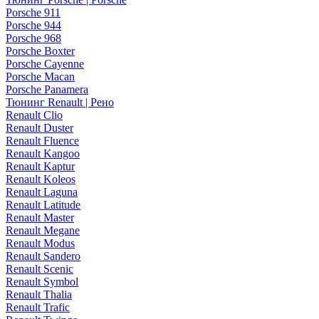
Porsche 911
Porsche 944
Porsche 968
Porsche Boxter
Porsche Cayenne
Porsche Macan
Porsche Panamera
Тюнинг Renault | Рено
Renault Clio
Renault Duster
Renault Fluence
Renault Kangoo
Renault Kaptur
Renault Koleos
Renault Laguna
Renault Latitude
Renault Master
Renault Megane
Renault Modus
Renault Sandero
Renault Scenic
Renault Symbol
Renault Thalia
Renault Trafic