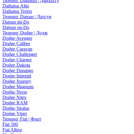
Тюнинг Daihatsu | Дайхатсу
Daihatsu Altis
Daihatsu Terios
Тюнинг Datsun | Датсун
Datsun mi-Do
Datsun on-Do
Тюнинг Dodge | Додж
Dodge Avenger
Dodge Caliber
Dodge Caravan
Dodge Challenger
Dodge Charger
Dodge Dakota
Dodge Durango
Dodge Intrepid
Dodge Journey
Dodge Magnum
Dodge Neon
Dodge Nitro
Dodge RAM
Dodge Stratus
Dodge Viper
Тюнинг Fiat | Фиат
Fiat 500
Fiat Albea