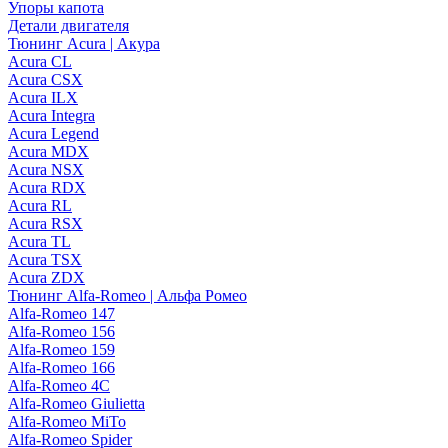
Упоры капота
Детали двигателя
Тюнинг Acura | Акура
Acura CL
Acura CSX
Acura ILX
Acura Integra
Acura Legend
Acura MDX
Acura NSX
Acura RDX
Acura RL
Acura RSX
Acura TL
Acura TSX
Acura ZDX
Тюнинг Alfa-Romeo | Альфа Ромео
Alfa-Romeo 147
Alfa-Romeo 156
Alfa-Romeo 159
Alfa-Romeo 166
Alfa-Romeo 4C
Alfa-Romeo Giulietta
Alfa-Romeo MiTo
Alfa-Romeo Spider