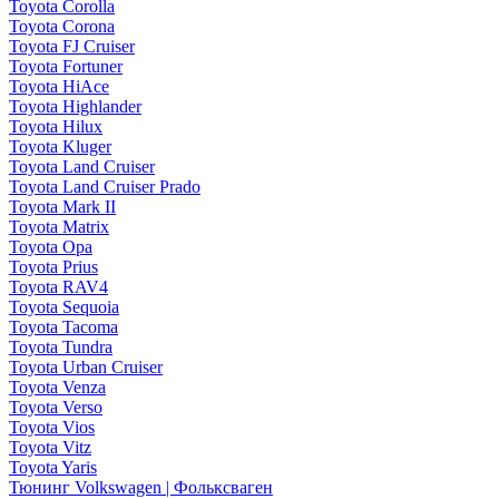
Toyota Corolla
Toyota Corona
Toyota FJ Cruiser
Toyota Fortuner
Toyota HiAce
Toyota Highlander
Toyota Hilux
Toyota Kluger
Toyota Land Cruiser
Toyota Land Cruiser Prado
Toyota Mark II
Toyota Matrix
Toyota Opa
Toyota Prius
Toyota RAV4
Toyota Sequoia
Toyota Tacoma
Toyota Tundra
Toyota Urban Cruiser
Toyota Venza
Toyota Verso
Toyota Vios
Toyota Vitz
Toyota Yaris
Тюнинг Volkswagen | Фольксваген