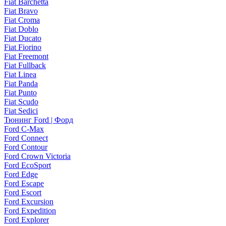
Fiat Barchetta
Fiat Bravo
Fiat Croma
Fiat Doblo
Fiat Ducato
Fiat Fiorino
Fiat Freemont
Fiat Fullback
Fiat Linea
Fiat Panda
Fiat Punto
Fiat Scudo
Fiat Sedici
Тюнинг Ford | Форд
Ford C-Max
Ford Connect
Ford Contour
Ford Crown Victoria
Ford EcoSport
Ford Edge
Ford Escape
Ford Escort
Ford Excursion
Ford Expedition
Ford Explorer