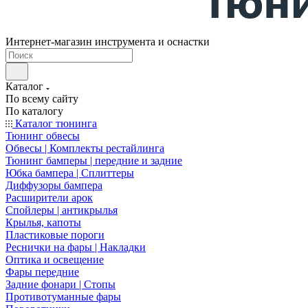
Интернет-магазин инструмента и оснастки
Каталог
По всему сайту
По каталогу
Каталог тюнинга
Тюнинг обвесы
Обвесы | Комплекты рестайлинга
Тюнинг бамперы | передние и задние
Юбка бампера | Сплиттеры
Диффузоры бампера
Расширители арок
Спойлеры | антикрылья
Крылья, капоты
Пластиковые пороги
Реснички на фары | Накладки
Оптика и освещение
Фары передние
Задние фонари | Стопы
Противотуманные фары