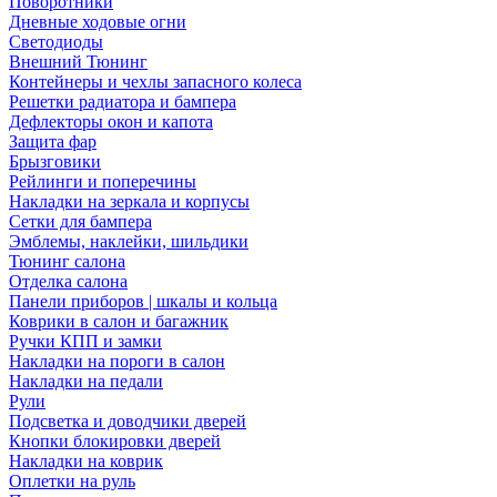
Поворотники
Дневные ходовые огни
Светодиоды
Внешний Тюнинг
Контейнеры и чехлы запасного колеса
Решетки радиатора и бампера
Дефлекторы окон и капота
Защита фар
Брызговики
Рейлинги и поперечины
Накладки на зеркала и корпусы
Сетки для бампера
Эмблемы, наклейки, шильдики
Тюнинг салона
Отделка салона
Панели приборов | шкалы и кольца
Коврики в салон и багажник
Ручки КПП и замки
Накладки на пороги в салон
Накладки на педали
Рули
Подсветка и доводчики дверей
Кнопки блокировки дверей
Накладки на коврик
Оплетки на руль