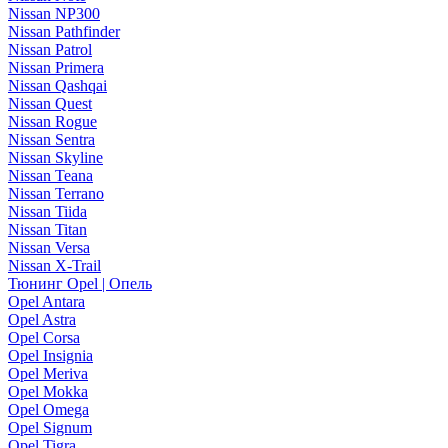
Nissan NP300
Nissan Pathfinder
Nissan Patrol
Nissan Primera
Nissan Qashqai
Nissan Quest
Nissan Rogue
Nissan Sentra
Nissan Skyline
Nissan Teana
Nissan Terrano
Nissan Tiida
Nissan Titan
Nissan Versa
Nissan X-Trail
Тюнинг Opel | Опель
Opel Antara
Opel Astra
Opel Corsa
Opel Insignia
Opel Meriva
Opel Mokka
Opel Omega
Opel Signum
Opel Tigra