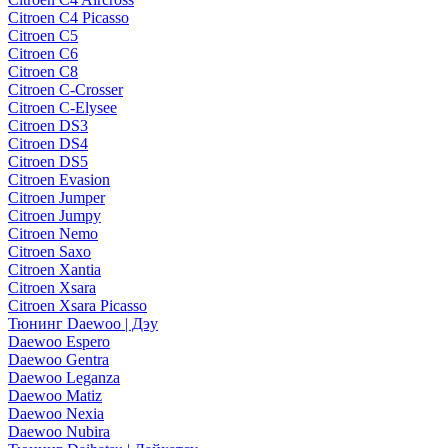
Citroen C4 Picasso
Citroen C5
Citroen C6
Citroen C8
Citroen C-Crosser
Citroen C-Elysee
Citroen DS3
Citroen DS4
Citroen DS5
Citroen Evasion
Citroen Jumper
Citroen Jumpy
Citroen Nemo
Citroen Saxo
Citroen Xantia
Citroen Xsara
Citroen Xsara Picasso
Тюнинг Daewoo | Дэу
Daewoo Espero
Daewoo Gentra
Daewoo Leganza
Daewoo Matiz
Daewoo Nexia
Daewoo Nubira