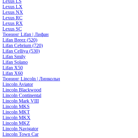
Lexus LS
Lexus LX
Lexus NX
Lexus RC
Lexus RX
Lexus SC
Тюнинг Lifan | Лифан
Lifan Breez (520)
Lifan Cebrium (720)
Lifan Celliya (530)
Lifan Smily
Lifan Solano
Lifan X50
Lifan X60
Тюнинг Lincoln | Линкольн
Lincoln Aviator
Lincoln Blackwood
Lincoln Continental
Lincoln Mark VIII
Lincoln MKS
Lincoln MKT
Lincoln MKX
Lincoln MKZ
Lincoln Navigator
Lincoln Town Car