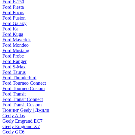
Ford F-150
Ford Fiesta
Ford Focus
Ford Fusion
Ford Galaxy
Ford Ka
Ford Kuga
Ford Maverick
Ford Mondeo
Ford Mustang
Ford Probe
Ford Ranger
Ford S-Max
Ford Taurus
Ford Thunderbird
Ford Tourneo Connect
Ford Tourneo Custom
Ford Transit
Ford Transit Connect
Ford Transit Custom
Тюнинг Geely | Джили
Geely Atlas
Geely Emgrand EC7
Geely Emgrand X7
Geely GC6