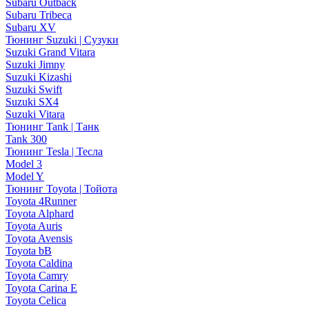
Subaru Outback
Subaru Tribeca
Subaru XV
Тюнинг Suzuki | Сузуки
Suzuki Grand Vitara
Suzuki Jimny
Suzuki Kizashi
Suzuki Swift
Suzuki SX4
Suzuki Vitara
Тюнинг Tank | Танк
Tank 300
Тюнинг Tesla | Тесла
Model 3
Model Y
Тюнинг Toyota | Тойота
Toyota 4Runner
Toyota Alphard
Toyota Auris
Toyota Avensis
Toyota bB
Toyota Caldina
Toyota Camry
Toyota Carina E
Toyota Celica