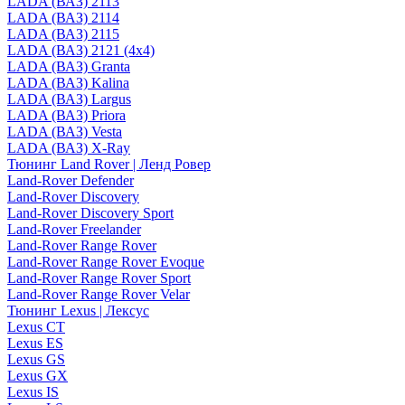
LADA (ВАЗ) 2113
LADA (ВАЗ) 2114
LADA (ВАЗ) 2115
LADA (ВАЗ) 2121 (4x4)
LADA (ВАЗ) Granta
LADA (ВАЗ) Kalina
LADA (ВАЗ) Largus
LADA (ВАЗ) Priora
LADA (ВАЗ) Vesta
LADA (ВАЗ) X-Ray
Тюнинг Land Rover | Ленд Ровер
Land-Rover Defender
Land-Rover Discovery
Land-Rover Discovery Sport
Land-Rover Freelander
Land-Rover Range Rover
Land-Rover Range Rover Evoque
Land-Rover Range Rover Sport
Land-Rover Range Rover Velar
Тюнинг Lexus | Лексус
Lexus CT
Lexus ES
Lexus GS
Lexus GX
Lexus IS