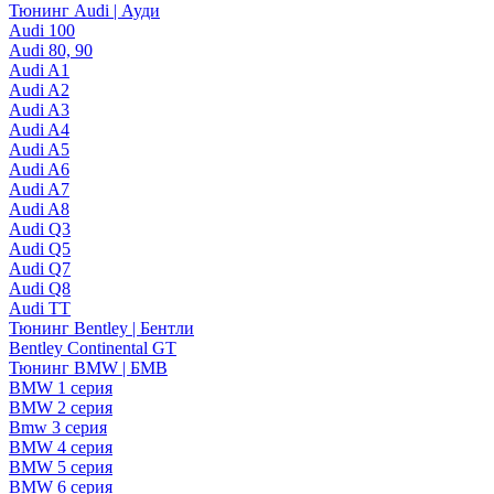
Тюнинг Audi | Ауди
Audi 100
Audi 80, 90
Audi A1
Audi A2
Audi A3
Audi A4
Audi A5
Audi A6
Audi A7
Audi A8
Audi Q3
Audi Q5
Audi Q7
Audi Q8
Audi TT
Тюнинг Bentley | Бентли
Bentley Continental GT
Тюнинг BMW | БМВ
BMW 1 серия
BMW 2 серия
Bmw 3 серия
BMW 4 серия
BMW 5 серия
BMW 6 серия