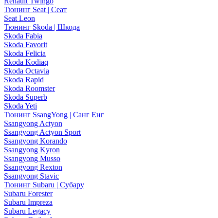
Renault Twingo
Тюнинг Seat | Сеат
Seat Leon
Тюнинг Skoda | Шкода
Skoda Fabia
Skoda Favorit
Skoda Felicia
Skoda Kodiaq
Skoda Octavia
Skoda Rapid
Skoda Roomster
Skoda Superb
Skoda Yeti
Тюнинг SsangYong | Санг Енг
Ssangyong Actyon
Ssangyong Actyon Sport
Ssangyong Korando
Ssangyong Kyron
Ssangyong Musso
Ssangyong Rexton
Ssangyong Stavic
Тюнинг Subaru | Субару
Subaru Forester
Subaru Impreza
Subaru Legacy