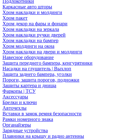
Подлокотники
Каркасные авто шторы
Хром накладки и молдинги
Хром пакет
Хром декор на фары и фонари
Хром накладки на зеркала
Хром накладки ручки дверей
Хром накладки на бампер
Хром молдинги на окна
Хром накладки на двери и молдинги
Навесное оборудование
Защита переднего бампера, кенгурятники
Насадки на глушитель | Выхлоп
Защита заднего бампера, уголки
Пороги, защита порогов, подножки
Защиты картера и днища
Фаркопы | ТСУ
Аксессуары
Брелки и ключи
Авточехлы
Вставки в замок ремня безопасности
Рамки номерного знака
Органайзеры
Зарядные устройства
Плавники на крышу и радио антенны