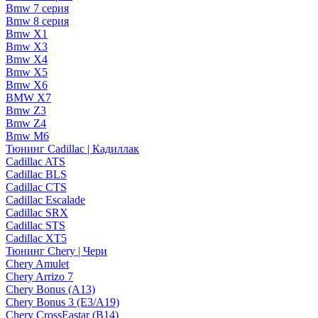
Bmw 7 серия
Bmw 8 серия
Bmw X1
Bmw X3
Bmw X4
Bmw X5
Bmw X6
BMW X7
Bmw Z3
Bmw Z4
Bmw М6
Тюнинг Cadillac | Кадиллак
Cadillac ATS
Cadillac BLS
Cadillac CTS
Cadillac Escalade
Cadillac SRX
Cadillac STS
Cadillac XT5
Тюнинг Chery | Чери
Chery Amulet
Chery Arrizo 7
Chery Bonus (A13)
Chery Bonus 3 (E3/A19)
Chery CrossEastar (B14)