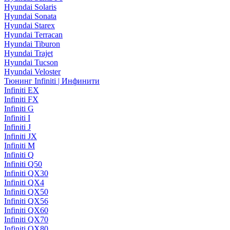
Hyundai Solaris
Hyundai Sonata
Hyundai Starex
Hyundai Terracan
Hyundai Tiburon
Hyundai Trajet
Hyundai Tucson
Hyundai Veloster
Тюнинг Infiniti | Инфинити
Infiniti EX
Infiniti FX
Infiniti G
Infiniti I
Infiniti J
Infiniti JX
Infiniti M
Infiniti Q
Infiniti Q50
Infiniti QX30
Infiniti QX4
Infiniti QX50
Infiniti QX56
Infiniti QX60
Infiniti QX70
Infiniti QX80