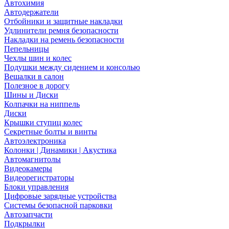
Автохимия
Автодержатели
Отбойники и защитные накладки
Удлинители ремня безопасности
Накладки на ремень безопасности
Пепельницы
Чехлы шин и колес
Подушки между сидением и консолью
Вешалки в салон
Полезное в дорогу
Шины и Диски
Колпачки на ниппель
Диски
Крышки ступиц колес
Секретные болты и винты
Автоэлектроника
Колонки | Динамики | Акустика
Автомагнитолы
Видеокамеры
Видеорегистраторы
Блоки управления
Цифровые зарядные устройства
Системы безопасной парковки
Автозапчасти
Подкрылки