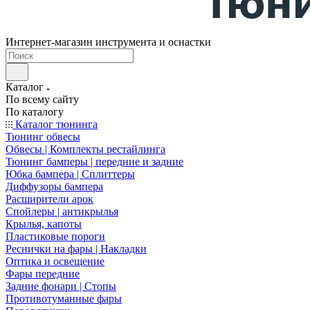
Интернет-магазин инструмента и оснастки
Каталог
По всему сайту
По каталогу
Каталог тюнинга
Тюнинг обвесы
Обвесы | Комплекты рестайлинга
Тюнинг бамперы | передние и задние
Юбка бампера | Сплиттеры
Диффузоры бампера
Расширители арок
Спойлеры | антикрылья
Крылья, капоты
Пластиковые пороги
Реснички на фары | Накладки
Оптика и освещение
Фары передние
Задние фонари | Стопы
Противотуманные фары