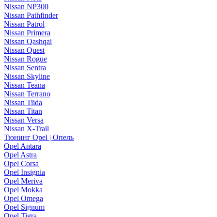
Nissan NP300
Nissan Pathfinder
Nissan Patrol
Nissan Primera
Nissan Qashqai
Nissan Quest
Nissan Rogue
Nissan Sentra
Nissan Skyline
Nissan Teana
Nissan Terrano
Nissan Tiida
Nissan Titan
Nissan Versa
Nissan X-Trail
Тюнинг Opel | Опель
Opel Antara
Opel Astra
Opel Corsa
Opel Insignia
Opel Meriva
Opel Mokka
Opel Omega
Opel Signum
Opel Tigra