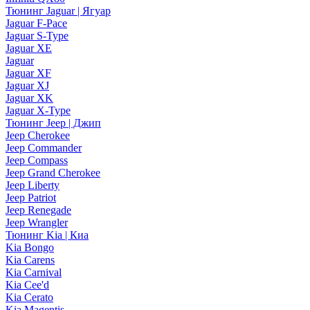
Тюнинг Jaguar | Ягуар
Jaguar F-Pace
Jaguar S-Type
Jaguar XE
Jaguar
Jaguar XF
Jaguar XJ
Jaguar XK
Jaguar X-Type
Тюнинг Jeep | Джип
Jeep Cherokee
Jeep Commander
Jeep Compass
Jeep Grand Cherokee
Jeep Liberty
Jeep Patriot
Jeep Renegade
Jeep Wrangler
Тюнинг Kia | Киа
Kia Bongo
Kia Carens
Kia Carnival
Kia Cee'd
Kia Cerato
Kia Magentis