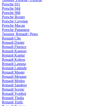
Porsche 911
Porsche 944
Porsche 968
Porsche Boxter
Porsche Cayenne
Porsche Macan
Porsche Panamera
Тюнинг Renault | Рено
Renault Clio
Renault Duster
Renault Fluence
Renault Kangoo
Renault Kaptur
Renault Koleos
Renault Laguna
Renault Latitude
Renault Master
Renault Megane
Renault Modus
Renault Sandero
Renault Scenic
Renault Symbol
Renault Thalia
Renault Trafic