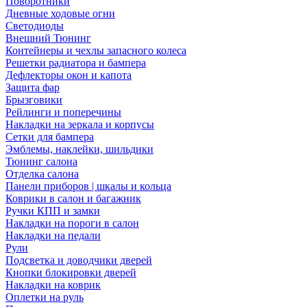
Поворотники
Дневные ходовые огни
Светодиоды
Внешний Тюнинг
Контейнеры и чехлы запасного колеса
Решетки радиатора и бампера
Дефлекторы окон и капота
Защита фар
Брызговики
Рейлинги и поперечины
Накладки на зеркала и корпусы
Сетки для бампера
Эмблемы, наклейки, шильдики
Тюнинг салона
Отделка салона
Панели приборов | шкалы и кольца
Коврики в салон и багажник
Ручки КПП и замки
Накладки на пороги в салон
Накладки на педали
Рули
Подсветка и доводчики дверей
Кнопки блокировки дверей
Накладки на коврик
Оплетки на руль