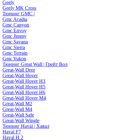
Geely
Geely MK Cross
Тюнинг GMC |
Gmc Acadia
Gmc Canyon
Gmc Envoy
Gmc Jimmy
Gmc Savana
Gmc Sierra
Gmc Terrain
Gmc Yukon
Тюнинг Great Wall | Грейт Вол
Great-Wall Deer
Great-Wall Hover
Great-Wall Hover H3
Great-Wall Hover H5
Great-Wall Hover H6
Great-Wall Hover M4
Great-Wall M2
Great-Wall M4
Great-Wall Safe
Great-Wall Wingle
Тюнинг Haval | Хавал
Haval F7
Haval H 2