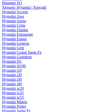
Hummer H3
Тюнинг Hyundai | Хендай
Hyundai Accent
Hyundai Atos
Hyundai Azera
Hyundai Creta
Hyundai Elantra
Hyundai Entourage
Hyundai Equus
Hyundai Genesis
Hyundai Getz
Hyundai Grand Santa Fe
Hyundai Grandeur
Hyundai H1
Hyundai H100
Hyundai i10
Hyundai i20
Hyundai i30
Hyundai i40
Hyundai ix20
Hyundai ix35
Hyundai ix55
Hyundai Matrix
Hyundai Porter
Hyundai Santa Fe