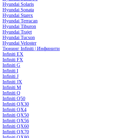
Hyundai Solaris
Hyundai Sonata
Hyundai Starex
Hyundai Terracan
Hyundai Tiburon
Hyundai Trajet
Hyundai Tucson
Hyundai Veloster
Тюнинг Infiniti | Инфинити
Infiniti EX
Infiniti FX
Infiniti G
Infiniti I
Infiniti J
Infiniti JX
Infiniti M
Infiniti Q
Infiniti Q50
Infiniti QX30
Infiniti QX4
Infiniti QX50
Infiniti QX56
Infiniti QX60
Infiniti QX70
Infiniti QX80