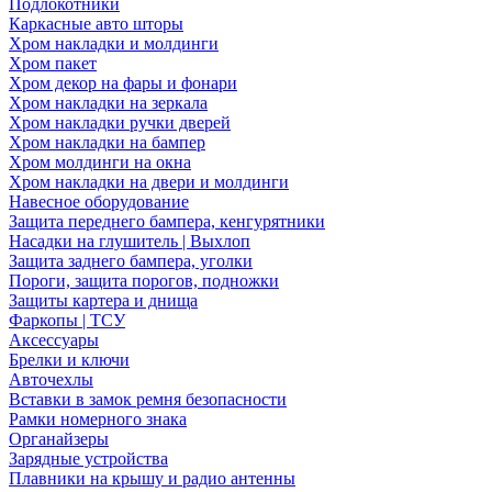
Подлокотники
Каркасные авто шторы
Хром накладки и молдинги
Хром пакет
Хром декор на фары и фонари
Хром накладки на зеркала
Хром накладки ручки дверей
Хром накладки на бампер
Хром молдинги на окна
Хром накладки на двери и молдинги
Навесное оборудование
Защита переднего бампера, кенгурятники
Насадки на глушитель | Выхлоп
Защита заднего бампера, уголки
Пороги, защита порогов, подножки
Защиты картера и днища
Фаркопы | ТСУ
Аксессуары
Брелки и ключи
Авточехлы
Вставки в замок ремня безопасности
Рамки номерного знака
Органайзеры
Зарядные устройства
Плавники на крышу и радио антенны