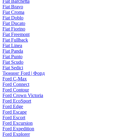
Fiat Barchetta
Fiat Bravo
Fiat Croma
Fiat Doblo
Fiat Ducato
Fiat Fiorino
Fiat Freemont
Fiat Fullback
Fiat Linea
Fiat Panda
Fiat Punto
Fiat Scudo
Fiat Sedici
Тюнинг Ford | Форд
Ford C-Max
Ford Connect
Ford Contour
Ford Crown Victoria
Ford EcoSport
Ford Edge
Ford Escape
Ford Escort
Ford Excursion
Ford Expedition
Ford Explorer