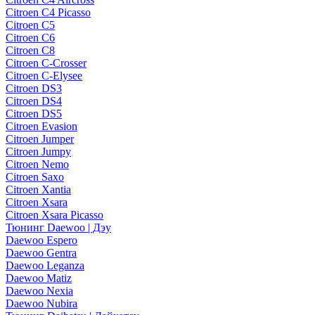
Citroen C4 Picasso
Citroen C5
Citroen C6
Citroen C8
Citroen C-Crosser
Citroen C-Elysee
Citroen DS3
Citroen DS4
Citroen DS5
Citroen Evasion
Citroen Jumper
Citroen Jumpy
Citroen Nemo
Citroen Saxo
Citroen Xantia
Citroen Xsara
Citroen Xsara Picasso
Тюнинг Daewoo | Дэу
Daewoo Espero
Daewoo Gentra
Daewoo Leganza
Daewoo Matiz
Daewoo Nexia
Daewoo Nubira