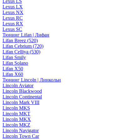
Lexus LS
Lexus LX
Lexus NX
Lexus RC
Lexus RX
Lexus SC
Тюнинг Lifan | Лифан
Lifan Breez (520)
Lifan Cebrium (720)
Lifan Celliya (530)
Lifan Smily
Lifan Solano
Lifan X50
Lifan X60
Тюнинг Lincoln | Линкольн
Lincoln Aviator
Lincoln Blackwood
Lincoln Continental
Lincoln Mark VIII
Lincoln MKS
Lincoln MKT
Lincoln MKX
Lincoln MKZ
Lincoln Navigator
Lincoln Town Car