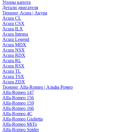
Упоры капота
Детали двигателя
Тюнинг Acura | Акура
Acura CL
Acura CSX
Acura ILX
Acura Integra
Acura Legend
Acura MDX
Acura NSX
Acura RDX
Acura RL
Acura RSX
Acura TL
Acura TSX
Acura ZDX
Тюнинг Alfa-Romeo | Альфа Ромео
Alfa-Romeo 147
Alfa-Romeo 156
Alfa-Romeo 159
Alfa-Romeo 166
Alfa-Romeo 4C
Alfa-Romeo Giulietta
Alfa-Romeo MiTo
Alfa-Romeo Spider