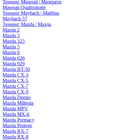
Тюнинг Maserati | Мазерати
Maserati Quattroporte
Тюнинг Maybach | Майбах
Maybach 57
Тюнинг Mazda | Мазда
Mazda 2
Mazda 3
Mazda 323
Mazda 5
Mazda 6
Mazda 626
Mazda 929
Mazda BT-50
Mazda CX-3
Mazda CX-5
Mazda CX-7
Mazda CX-9
Mazda Demio
Mazda Millenia
Mazda MPV
Mazda MX-6
Mazda Premacy
Mazda Protege
Mazda RX-7
Mazda RX-8