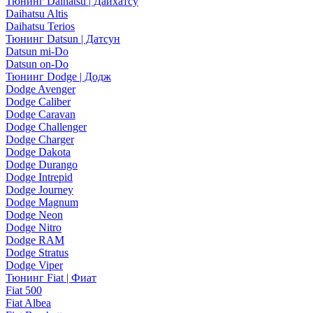
Тюнинг Daihatsu | Дайхатсу
Daihatsu Altis
Daihatsu Terios
Тюнинг Datsun | Датсун
Datsun mi-Do
Datsun on-Do
Тюнинг Dodge | Додж
Dodge Avenger
Dodge Caliber
Dodge Caravan
Dodge Challenger
Dodge Charger
Dodge Dakota
Dodge Durango
Dodge Intrepid
Dodge Journey
Dodge Magnum
Dodge Neon
Dodge Nitro
Dodge RAM
Dodge Stratus
Dodge Viper
Тюнинг Fiat | Фиат
Fiat 500
Fiat Albea