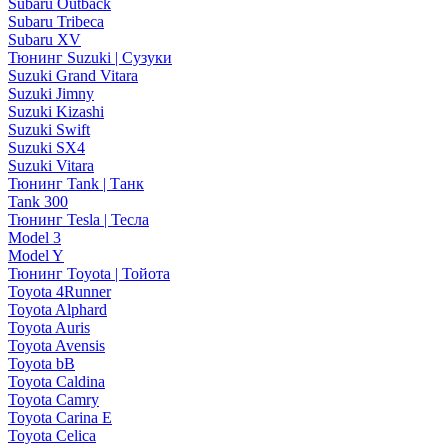
Subaru Outback
Subaru Tribeca
Subaru XV
Тюнинг Suzuki | Сузуки
Suzuki Grand Vitara
Suzuki Jimny
Suzuki Kizashi
Suzuki Swift
Suzuki SX4
Suzuki Vitara
Тюнинг Tank | Танк
Tank 300
Тюнинг Tesla | Тесла
Model 3
Model Y
Тюнинг Toyota | Тойота
Toyota 4Runner
Toyota Alphard
Toyota Auris
Toyota Avensis
Toyota bB
Toyota Caldina
Toyota Camry
Toyota Carina E
Toyota Celica