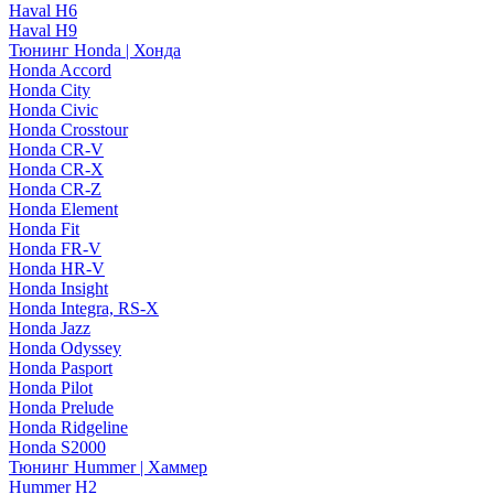
Haval H6
Haval H9
Тюнинг Honda | Хонда
Honda Accord
Honda City
Honda Civic
Honda Crosstour
Honda CR-V
Honda CR-X
Honda CR-Z
Honda Element
Honda Fit
Honda FR-V
Honda HR-V
Honda Insight
Honda Integra, RS-X
Honda Jazz
Honda Odyssey
Honda Pasport
Honda Pilot
Honda Prelude
Honda Ridgeline
Honda S2000
Тюнинг Hummer | Хаммер
Hummer H2