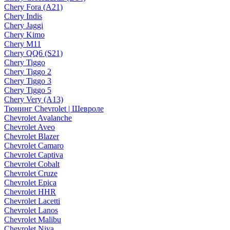
Chery Fora (A21)
Chery Indis
Chery Jaggi
Chery Kimo
Chery M11
Chery QQ6 (S21)
Chery Tiggo
Chery Tiggo 2
Chery Tiggo 3
Chery Tiggo 5
Chery Very (A13)
Тюнинг Chevrolet | Шевроле
Chevrolet Avalanche
Chevrolet Aveo
Chevrolet Blazer
Chevrolet Camaro
Chevrolet Captiva
Chevrolet Cobalt
Chevrolet Cruze
Chevrolet Epica
Chevrolet HHR
Chevrolet Lacetti
Chevrolet Lanos
Chevrolet Malibu
Chevrolet Niva