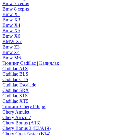
Bmw 7 серия
Bmw 8 серия
Bmw X1
Bmw X3
Bmw X4
Bmw X5
Bmw X6
BMW X7
Bmw Z3
Bmw Z4
Bmw М6
Тюнинг Cadillac | Кадиллак
Cadillac ATS
Cadillac BLS
Cadillac CTS
Cadillac Escalade
Cadillac SRX
Cadillac STS
Cadillac XT5
Тюнинг Chery | Чери
Chery Amulet
Chery Arrizo 7
Chery Bonus (A13)
Chery Bonus 3 (E3/A19)
Chery CrossEastar (B14)