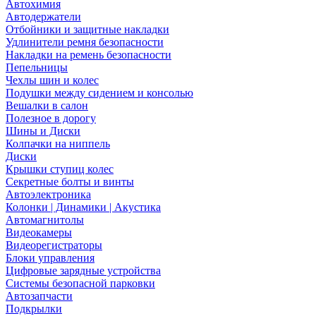
Автохимия
Автодержатели
Отбойники и защитные накладки
Удлинители ремня безопасности
Накладки на ремень безопасности
Пепельницы
Чехлы шин и колес
Подушки между сидением и консолью
Вешалки в салон
Полезное в дорогу
Шины и Диски
Колпачки на ниппель
Диски
Крышки ступиц колес
Секретные болты и винты
Автоэлектроника
Колонки | Динамики | Акустика
Автомагнитолы
Видеокамеры
Видеорегистраторы
Блоки управления
Цифровые зарядные устройства
Системы безопасной парковки
Автозапчасти
Подкрылки