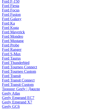
Ford F-150
Ford Fiesta
Ford Focus
Ford Fusion
Ford Galaxy
Ford Ka
Ford Kuga
Ford Maverick
Ford Mondeo
Ford Mustang
Ford Probe
Ford Ranger
Ford S-Max
Ford Taurus
Ford Thunderbird
Ford Tourneo Connect
Ford Tourneo Custom
Ford Transit
Ford Transit Connect
Ford Transit Custom
Тюнинг Geely | Джили
Geely Atlas
Geely Emgrand EC7
Geely Emgrand X7
Geely GC6