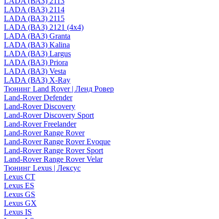
LADA (ВАЗ) 2113
LADA (ВАЗ) 2114
LADA (ВАЗ) 2115
LADA (ВАЗ) 2121 (4x4)
LADA (ВАЗ) Granta
LADA (ВАЗ) Kalina
LADA (ВАЗ) Largus
LADA (ВАЗ) Priora
LADA (ВАЗ) Vesta
LADA (ВАЗ) X-Ray
Тюнинг Land Rover | Ленд Ровер
Land-Rover Defender
Land-Rover Discovery
Land-Rover Discovery Sport
Land-Rover Freelander
Land-Rover Range Rover
Land-Rover Range Rover Evoque
Land-Rover Range Rover Sport
Land-Rover Range Rover Velar
Тюнинг Lexus | Лексус
Lexus CT
Lexus ES
Lexus GS
Lexus GX
Lexus IS