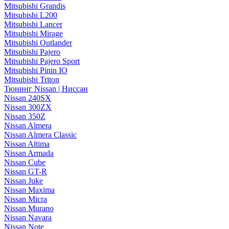
Mitsubishi Grandis
Mitsubishi L200
Mitsubishi Lancer
Mitsubishi Mirage
Mitsubishi Outlander
Mitsubishi Pajero
Mitsubishi Pajero Sport
Mitsubishi Pinin IO
Mitsubishi Triton
Тюнинг Nissan | Ниссан
Nissan 240SX
Nissan 300ZX
Nissan 350Z
Nissan Almera
Nissan Almera Classic
Nissan Altima
Nissan Armada
Nissan Cube
Nissan GT-R
Nissan Juke
Nissan Maxima
Nissan Micra
Nissan Murano
Nissan Navara
Nissan Note