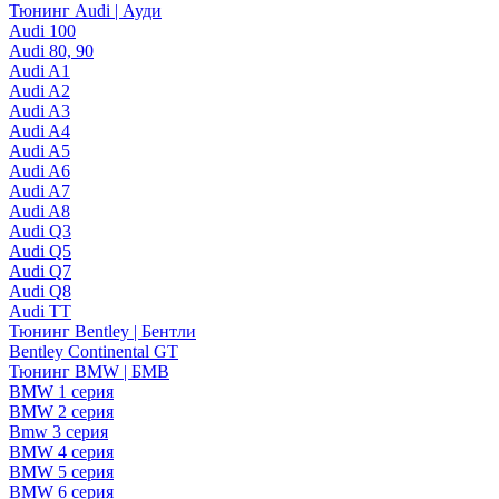
Тюнинг Audi | Ауди
Audi 100
Audi 80, 90
Audi A1
Audi A2
Audi A3
Audi A4
Audi A5
Audi A6
Audi A7
Audi A8
Audi Q3
Audi Q5
Audi Q7
Audi Q8
Audi TT
Тюнинг Bentley | Бентли
Bentley Continental GT
Тюнинг BMW | БМВ
BMW 1 серия
BMW 2 серия
Bmw 3 серия
BMW 4 серия
BMW 5 серия
BMW 6 серия