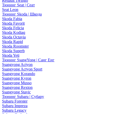
Renault Twingo
Тюнинг Seat | Сеат
Seat Leon
Тюнинг Skoda | Шкода
Skoda Fabia
Skoda Favorit
Skoda Felicia
Skoda Kodiaq
Skoda Octavia
Skoda Rapid
Skoda Roomster
Skoda Superb
Skoda Yeti
Тюнинг SsangYong | Санг Енг
Ssangyong Actyon
Ssangyong Actyon Sport
Ssangyong Korando
Ssangyong Kyron
Ssangyong Musso
Ssangyong Rexton
Ssangyong Stavic
Тюнинг Subaru | Субару
Subaru Forester
Subaru Impreza
Subaru Legacy