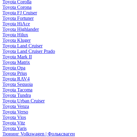
Toyota Corolla
Toyota Corona
Toyota FJ Cruiser
Toyota Fortuner
Toyota HiAce
Toyota Highlander
Toyota Hilux
Toyota Kluger
Toyota Land Cruiser
Toyota Land Cruiser Prado
Toyota Mark II
Toyota Matrix
Toyota Opa
Toyota Prius
Toyota RAV4
Toyota Sequoia
Toyota Tacoma
Toyota Tundra
Toyota Urban Cruiser
Toyota Venza
Toyota Verso
Toyota Vios
Toyota Vitz
Toyota Yaris
Тюнинг Volkswagen | Фольксваген