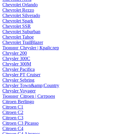
Chevrolet Orlando
Chevrolet Rezzo
Chevrolet Silverado
Chevrolet Spark
Chevrolet SSR
Chevrolet Suburban
Chevrolet Tahoe
Chevrolet TrailBlazer
Тюнинг Chrysler | Крайслер
Chrysler 200
Chrysler 300C
Chrysler 300M
Chrysler Pacifica
Chrysler PT Cruiser
Chrysler Sebring
Chrysler Town&amp;Country
Chrysler Voyager
Тюнинг Citroen | Ситроен
Citroen Berlingo
Citroen C1
Citroen C2
Citroen C3
Citroen C3 Picasso
Citroen C4
Citroen C4 Aircross