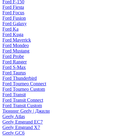
Ford F-150
Ford Fiesta
Ford Focus
Ford Fusion
Ford Galaxy
Ford Ka
Ford Kuga
Ford Maverick
Ford Mondeo
Ford Mustang
Ford Probe
Ford Ranger
Ford S-Max
Ford Taurus
Ford Thunderbird
Ford Tourneo Connect
Ford Tourneo Custom
Ford Transit
Ford Transit Connect
Ford Transit Custom
Тюнинг Geely | Джили
Geely Atlas
Geely Emgrand EC7
Geely Emgrand X7
Geely GC6