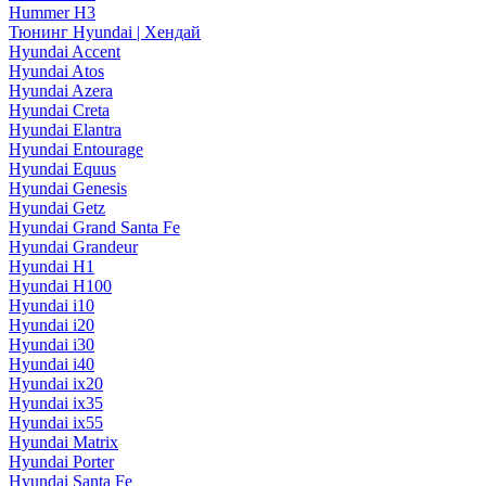
Hummer H3
Тюнинг Hyundai | Хендай
Hyundai Accent
Hyundai Atos
Hyundai Azera
Hyundai Creta
Hyundai Elantra
Hyundai Entourage
Hyundai Equus
Hyundai Genesis
Hyundai Getz
Hyundai Grand Santa Fe
Hyundai Grandeur
Hyundai H1
Hyundai H100
Hyundai i10
Hyundai i20
Hyundai i30
Hyundai i40
Hyundai ix20
Hyundai ix35
Hyundai ix55
Hyundai Matrix
Hyundai Porter
Hyundai Santa Fe