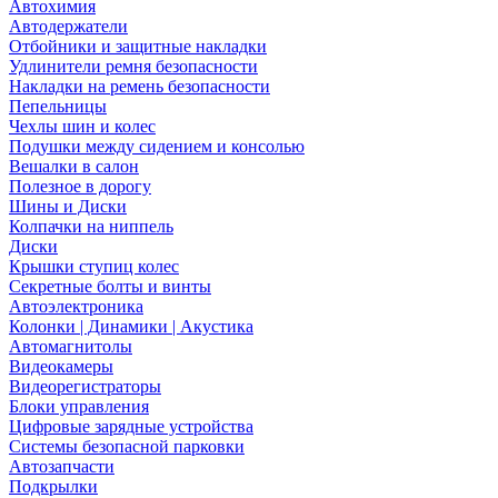
Автохимия
Автодержатели
Отбойники и защитные накладки
Удлинители ремня безопасности
Накладки на ремень безопасности
Пепельницы
Чехлы шин и колес
Подушки между сидением и консолью
Вешалки в салон
Полезное в дорогу
Шины и Диски
Колпачки на ниппель
Диски
Крышки ступиц колес
Секретные болты и винты
Автоэлектроника
Колонки | Динамики | Акустика
Автомагнитолы
Видеокамеры
Видеорегистраторы
Блоки управления
Цифровые зарядные устройства
Системы безопасной парковки
Автозапчасти
Подкрылки