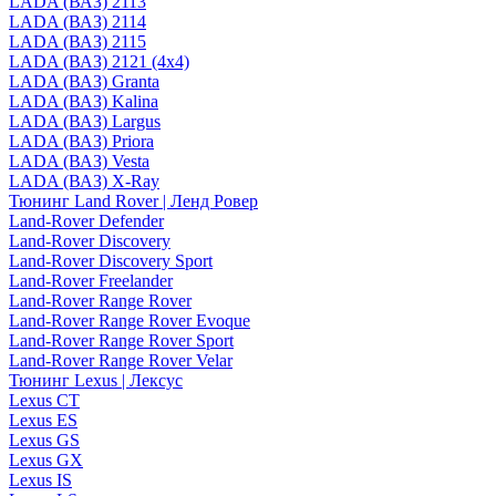
LADA (ВАЗ) 2113
LADA (ВАЗ) 2114
LADA (ВАЗ) 2115
LADA (ВАЗ) 2121 (4x4)
LADA (ВАЗ) Granta
LADA (ВАЗ) Kalina
LADA (ВАЗ) Largus
LADA (ВАЗ) Priora
LADA (ВАЗ) Vesta
LADA (ВАЗ) X-Ray
Тюнинг Land Rover | Ленд Ровер
Land-Rover Defender
Land-Rover Discovery
Land-Rover Discovery Sport
Land-Rover Freelander
Land-Rover Range Rover
Land-Rover Range Rover Evoque
Land-Rover Range Rover Sport
Land-Rover Range Rover Velar
Тюнинг Lexus | Лексус
Lexus CT
Lexus ES
Lexus GS
Lexus GX
Lexus IS