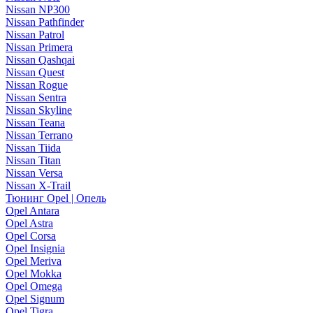
Nissan NP300
Nissan Pathfinder
Nissan Patrol
Nissan Primera
Nissan Qashqai
Nissan Quest
Nissan Rogue
Nissan Sentra
Nissan Skyline
Nissan Teana
Nissan Terrano
Nissan Tiida
Nissan Titan
Nissan Versa
Nissan X-Trail
Тюнинг Opel | Опель
Opel Antara
Opel Astra
Opel Corsa
Opel Insignia
Opel Meriva
Opel Mokka
Opel Omega
Opel Signum
Opel Tigra