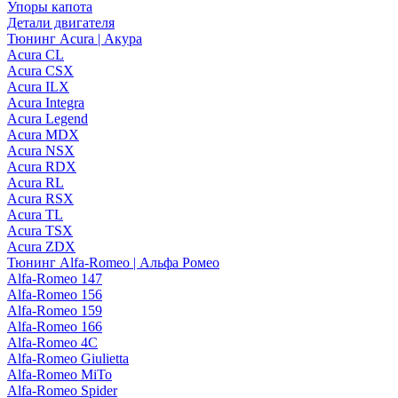
Упоры капота
Детали двигателя
Тюнинг Acura | Акура
Acura CL
Acura CSX
Acura ILX
Acura Integra
Acura Legend
Acura MDX
Acura NSX
Acura RDX
Acura RL
Acura RSX
Acura TL
Acura TSX
Acura ZDX
Тюнинг Alfa-Romeo | Альфа Ромео
Alfa-Romeo 147
Alfa-Romeo 156
Alfa-Romeo 159
Alfa-Romeo 166
Alfa-Romeo 4C
Alfa-Romeo Giulietta
Alfa-Romeo MiTo
Alfa-Romeo Spider