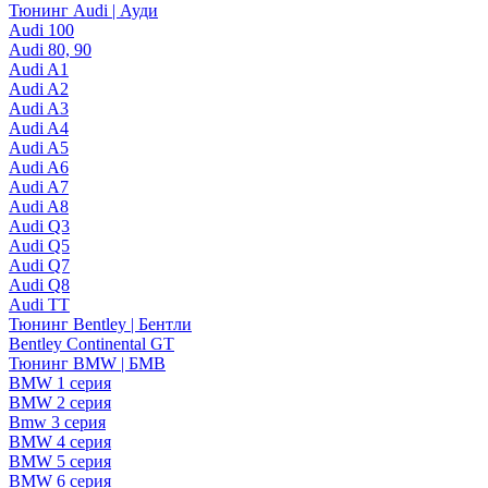
Тюнинг Audi | Ауди
Audi 100
Audi 80, 90
Audi A1
Audi A2
Audi A3
Audi A4
Audi A5
Audi A6
Audi A7
Audi A8
Audi Q3
Audi Q5
Audi Q7
Audi Q8
Audi TT
Тюнинг Bentley | Бентли
Bentley Continental GT
Тюнинг BMW | БМВ
BMW 1 серия
BMW 2 серия
Bmw 3 серия
BMW 4 серия
BMW 5 серия
BMW 6 серия