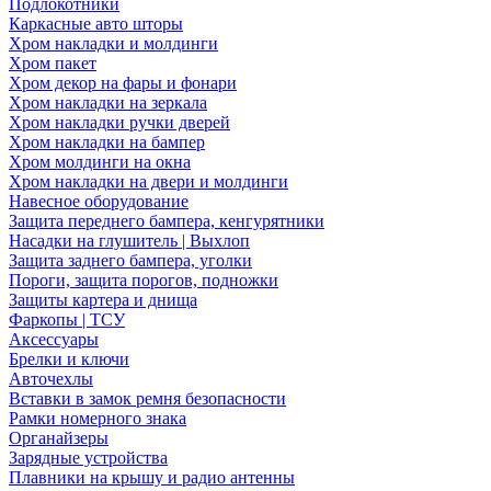
Подлокотники
Каркасные авто шторы
Хром накладки и молдинги
Хром пакет
Хром декор на фары и фонари
Хром накладки на зеркала
Хром накладки ручки дверей
Хром накладки на бампер
Хром молдинги на окна
Хром накладки на двери и молдинги
Навесное оборудование
Защита переднего бампера, кенгурятники
Насадки на глушитель | Выхлоп
Защита заднего бампера, уголки
Пороги, защита порогов, подножки
Защиты картера и днища
Фаркопы | ТСУ
Аксессуары
Брелки и ключи
Авточехлы
Вставки в замок ремня безопасности
Рамки номерного знака
Органайзеры
Зарядные устройства
Плавники на крышу и радио антенны