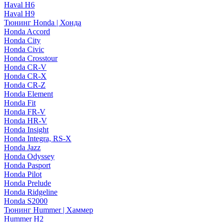
Haval H6
Haval H9
Тюнинг Honda | Хонда
Honda Accord
Honda City
Honda Civic
Honda Crosstour
Honda CR-V
Honda CR-X
Honda CR-Z
Honda Element
Honda Fit
Honda FR-V
Honda HR-V
Honda Insight
Honda Integra, RS-X
Honda Jazz
Honda Odyssey
Honda Pasport
Honda Pilot
Honda Prelude
Honda Ridgeline
Honda S2000
Тюнинг Hummer | Хаммер
Hummer H2