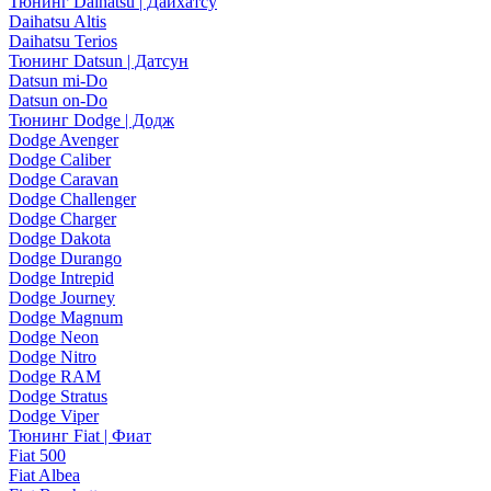
Тюнинг Daihatsu | Дайхатсу
Daihatsu Altis
Daihatsu Terios
Тюнинг Datsun | Датсун
Datsun mi-Do
Datsun on-Do
Тюнинг Dodge | Додж
Dodge Avenger
Dodge Caliber
Dodge Caravan
Dodge Challenger
Dodge Charger
Dodge Dakota
Dodge Durango
Dodge Intrepid
Dodge Journey
Dodge Magnum
Dodge Neon
Dodge Nitro
Dodge RAM
Dodge Stratus
Dodge Viper
Тюнинг Fiat | Фиат
Fiat 500
Fiat Albea