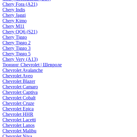
Chery Fora (A21)
Chery Indis
Chery Jaggi
Chery Kimo
Chery M11
Chery QQ6 (S21)
Chery Tiggo
Chery Tiggo 2
Chery Tiggo 3
Chery Tiggo 5
Chery Very (A13)
Тюнинг Chevrolet | Шевроле
Chevrolet Avalanche
Chevrolet Aveo
Chevrolet Blazer
Chevrolet Camaro
Chevrolet Captiva
Chevrolet Cobalt
Chevrolet Cruze
Chevrolet Epica
Chevrolet HHR
Chevrolet Lacetti
Chevrolet Lanos
Chevrolet Malibu
Chevrolet Niva