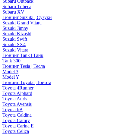
Subaru Outback
Subaru Tribeca
Subaru XV
Тюнинг Suzuki | Сузуки
Suzuki Grand Vitara
Suzuki Jimny
Suzuki Kizashi
Suzuki Swift
Suzuki SX4
Suzuki Vitara
Тюнинг Tank | Танк
Tank 300
Тюнинг Tesla | Тесла
Model 3
Model Y
Тюнинг Toyota | Тойота
Toyota 4Runner
Toyota Alphard
Toyota Auris
Toyota Avensis
Toyota bB
Toyota Caldina
Toyota Camry
Toyota Carina E
Toyota Celica