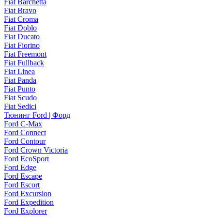
Fiat Barchetta
Fiat Bravo
Fiat Croma
Fiat Doblo
Fiat Ducato
Fiat Fiorino
Fiat Freemont
Fiat Fullback
Fiat Linea
Fiat Panda
Fiat Punto
Fiat Scudo
Fiat Sedici
Тюнинг Ford | Форд
Ford C-Max
Ford Connect
Ford Contour
Ford Crown Victoria
Ford EcoSport
Ford Edge
Ford Escape
Ford Escort
Ford Excursion
Ford Expedition
Ford Explorer