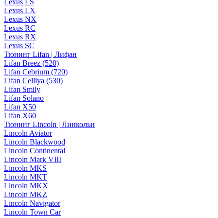
Lexus LS
Lexus LX
Lexus NX
Lexus RC
Lexus RX
Lexus SC
Тюнинг Lifan | Лифан
Lifan Breez (520)
Lifan Cebrium (720)
Lifan Celliya (530)
Lifan Smily
Lifan Solano
Lifan X50
Lifan X60
Тюнинг Lincoln | Линкольн
Lincoln Aviator
Lincoln Blackwood
Lincoln Continental
Lincoln Mark VIII
Lincoln MKS
Lincoln MKT
Lincoln MKX
Lincoln MKZ
Lincoln Navigator
Lincoln Town Car