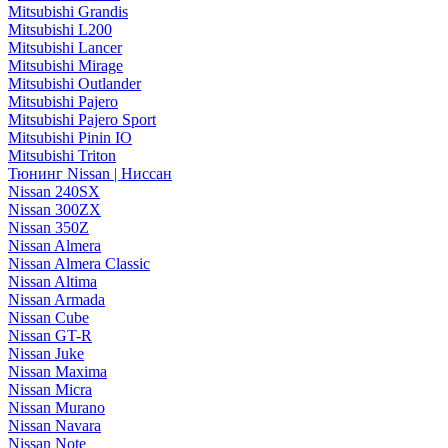
Mitsubishi Grandis
Mitsubishi L200
Mitsubishi Lancer
Mitsubishi Mirage
Mitsubishi Outlander
Mitsubishi Pajero
Mitsubishi Pajero Sport
Mitsubishi Pinin IO
Mitsubishi Triton
Тюнинг Nissan | Ниссан
Nissan 240SX
Nissan 300ZX
Nissan 350Z
Nissan Almera
Nissan Almera Classic
Nissan Altima
Nissan Armada
Nissan Cube
Nissan GT-R
Nissan Juke
Nissan Maxima
Nissan Micra
Nissan Murano
Nissan Navara
Nissan Note