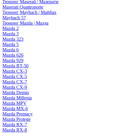
Тюнинг Maserati | Мазерати
Maserati Quattroporte
Тюнинг Maybach | Майбах
Maybach 57
Тюнинг Mazda | Мазда
Mazda 2
Mazda 3
Mazda 323
Mazda 5
Mazda 6
Mazda 626
Mazda 929
Mazda BT-50
Mazda CX-3
Mazda CX-5
Mazda CX-7
Mazda CX-9
Mazda Demio
Mazda Millenia
Mazda MPV
Mazda MX-6
Mazda Premacy
Mazda Protege
Mazda RX-7
Mazda RX-8