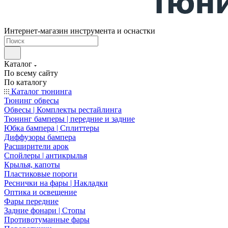
Интернет-магазин инструмента и оснастки
Каталог
По всему сайту
По каталогу
Каталог тюнинга
Тюнинг обвесы
Обвесы | Комплекты рестайлинга
Тюнинг бамперы | передние и задние
Юбка бампера | Сплиттеры
Диффузоры бампера
Расширители арок
Спойлеры | антикрылья
Крылья, капоты
Пластиковые пороги
Реснички на фары | Накладки
Оптика и освещение
Фары передние
Задние фонари | Стопы
Противотуманные фары