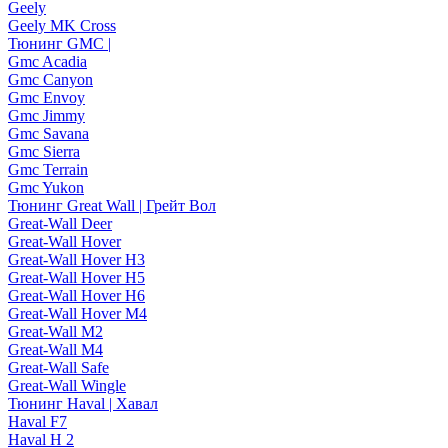
Geely
Geely MK Cross
Тюнинг GMC |
Gmc Acadia
Gmc Canyon
Gmc Envoy
Gmc Jimmy
Gmc Savana
Gmc Sierra
Gmc Terrain
Gmc Yukon
Тюнинг Great Wall | Грейт Вол
Great-Wall Deer
Great-Wall Hover
Great-Wall Hover H3
Great-Wall Hover H5
Great-Wall Hover H6
Great-Wall Hover M4
Great-Wall M2
Great-Wall M4
Great-Wall Safe
Great-Wall Wingle
Тюнинг Haval | Хавал
Haval F7
Haval H 2