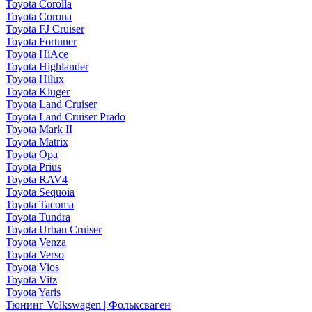
Toyota Corolla
Toyota Corona
Toyota FJ Cruiser
Toyota Fortuner
Toyota HiAce
Toyota Highlander
Toyota Hilux
Toyota Kluger
Toyota Land Cruiser
Toyota Land Cruiser Prado
Toyota Mark II
Toyota Matrix
Toyota Opa
Toyota Prius
Toyota RAV4
Toyota Sequoia
Toyota Tacoma
Toyota Tundra
Toyota Urban Cruiser
Toyota Venza
Toyota Verso
Toyota Vios
Toyota Vitz
Toyota Yaris
Тюнинг Volkswagen | Фольксваген