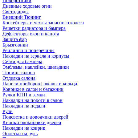
Поворотники
Дневные ходовые огни
Светодиоды
Внешний Тюнинг
Контейнеры и чехлы запасного колеса
Решетки радиатора и бампера
Дефлекторы окон и капота
Защита фар
Брызговики
Рейлинги и поперечины
Накладки на зеркала и корпусы
Сетки для бампера
Эмблемы, наклейки, шильдики
Тюнинг салона
Отделка салона
Панели приборов | шкалы и кольца
Коврики в салон и багажник
Ручки КПП и замки
Накладки на пороги в салон
Накладки на педали
Рули
Подсветка и доводчики дверей
Кнопки блокировки дверей
Накладки на коврик
Оплетки на руль