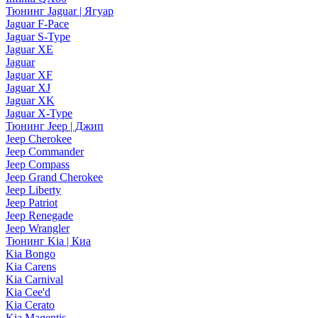
Тюнинг Jaguar | Ягуар
Jaguar F-Pace
Jaguar S-Type
Jaguar XE
Jaguar
Jaguar XF
Jaguar XJ
Jaguar XK
Jaguar X-Type
Тюнинг Jeep | Джип
Jeep Cherokee
Jeep Commander
Jeep Compass
Jeep Grand Cherokee
Jeep Liberty
Jeep Patriot
Jeep Renegade
Jeep Wrangler
Тюнинг Kia | Киа
Kia Bongo
Kia Carens
Kia Carnival
Kia Cee'd
Kia Cerato
Kia Magentis