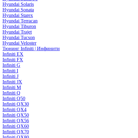
Hyundai Solaris
Hyundai Sonata
Hyundai Starex
Hyundai Terracan
Hyundai Tiburon
Hyundai Trajet
Hyundai Tucson
Hyundai Veloster
Тюнинг Infiniti | Инфинити
Infiniti EX
Infiniti FX
Infiniti G
Infiniti I
Infiniti J
Infiniti JX
Infiniti M
Infiniti Q
Infiniti Q50
Infiniti QX30
Infiniti QX4
Infiniti QX50
Infiniti QX56
Infiniti QX60
Infiniti QX70
Infiniti QX80