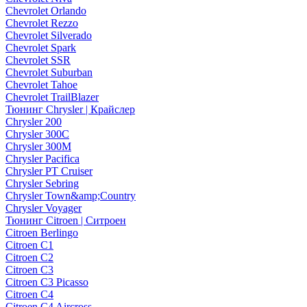
Chevrolet Orlando
Chevrolet Rezzo
Chevrolet Silverado
Chevrolet Spark
Chevrolet SSR
Chevrolet Suburban
Chevrolet Tahoe
Chevrolet TrailBlazer
Тюнинг Chrysler | Крайслер
Chrysler 200
Chrysler 300C
Chrysler 300M
Chrysler Pacifica
Chrysler PT Cruiser
Chrysler Sebring
Chrysler Town&amp;Country
Chrysler Voyager
Тюнинг Citroen | Ситроен
Citroen Berlingo
Citroen C1
Citroen C2
Citroen C3
Citroen C3 Picasso
Citroen C4
Citroen C4 Aircross