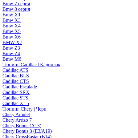
Bmw 7 серия
Bmw 8 серия
Bmw X1
Bmw X3
Bmw X4
Bmw X5
Bmw X6
BMW X7
Bmw Z3
Bmw Z4
Bmw М6
Тюнинг Cadillac | Кадиллак
Cadillac ATS
Cadillac BLS
Cadillac CTS
Cadillac Escalade
Cadillac SRX
Cadillac STS
Cadillac XT5
Тюнинг Chery | Чери
Chery Amulet
Chery Arrizo 7
Chery Bonus (A13)
Chery Bonus 3 (E3/A19)
Chery CrossEastar (B14)