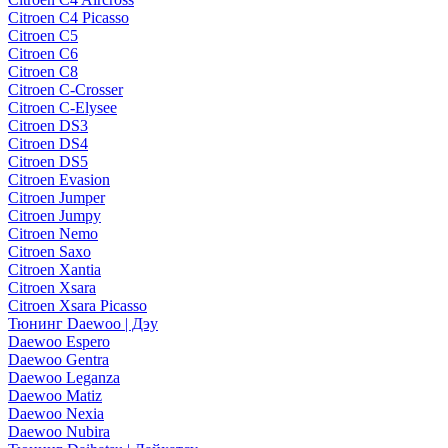
Citroen C4 Picasso
Citroen C5
Citroen C6
Citroen C8
Citroen C-Crosser
Citroen C-Elysee
Citroen DS3
Citroen DS4
Citroen DS5
Citroen Evasion
Citroen Jumper
Citroen Jumpy
Citroen Nemo
Citroen Saxo
Citroen Xantia
Citroen Xsara
Citroen Xsara Picasso
Тюнинг Daewoo | Дэу
Daewoo Espero
Daewoo Gentra
Daewoo Leganza
Daewoo Matiz
Daewoo Nexia
Daewoo Nubira