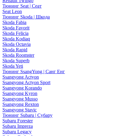
Renault Twingo
Тюнинг Seat | Сеат
Seat Leon
Тюнинг Skoda | Шкода
Skoda Fabia
Skoda Favorit
Skoda Felicia
Skoda Kodiaq
Skoda Octavia
Skoda Rapid
Skoda Roomster
Skoda Superb
Skoda Yeti
Тюнинг SsangYong | Санг Енг
Ssangyong Actyon
Ssangyong Actyon Sport
Ssangyong Korando
Ssangyong Kyron
Ssangyong Musso
Ssangyong Rexton
Ssangyong Stavic
Тюнинг Subaru | Субару
Subaru Forester
Subaru Impreza
Subaru Legacy