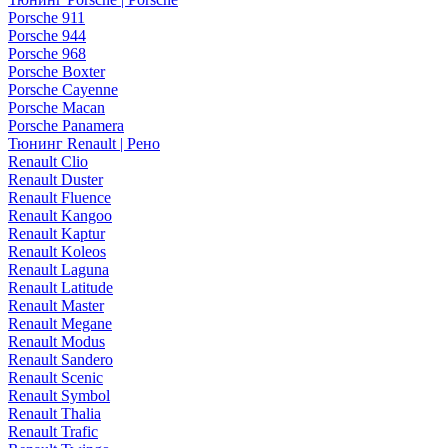
Porsche 911
Porsche 944
Porsche 968
Porsche Boxter
Porsche Cayenne
Porsche Macan
Porsche Panamera
Тюнинг Renault | Рено
Renault Clio
Renault Duster
Renault Fluence
Renault Kangoo
Renault Kaptur
Renault Koleos
Renault Laguna
Renault Latitude
Renault Master
Renault Megane
Renault Modus
Renault Sandero
Renault Scenic
Renault Symbol
Renault Thalia
Renault Trafic