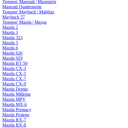
Тюнинг Maserati | Мазерати
Maserati Quattroporte
Тюнинг Maybach | Майбах
Maybach 57
Тюнинг Mazda | Мазда
Mazda 2
Mazda 3
Mazda 323
Mazda 5
Mazda 6
Mazda 626
Mazda 929
Mazda BT-50
Mazda CX-3
Mazda CX-5
Mazda CX-7
Mazda CX-9
Mazda Demio
Mazda Millenia
Mazda MPV
Mazda MX-6
Mazda Premacy
Mazda Protege
Mazda RX-7
Mazda RX-8