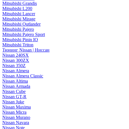
Mitsubishi Grandis
Mitsubishi L200
Mitsubishi Lancer
Mitsubishi Mirage
Mitsubishi Outlander
Mitsubishi Pajero
Mitsubishi Pajero Sport
Mitsubishi Pinin IO
Mitsubishi Triton
Тюнинг Nissan | Ниссан
Nissan 240SX
Nissan 300ZX
Nissan 350Z
Nissan Almera
Nissan Almera Classic
Nissan Altima
Nissan Armada
Nissan Cube
Nissan GT-R
Nissan Juke
Nissan Maxima
Nissan Micra
Nissan Murano
Nissan Navara
Nissan Note