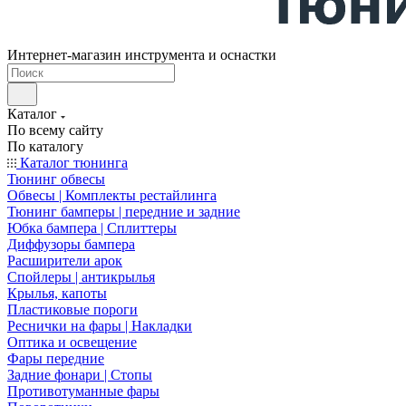
Интернет-магазин инструмента и оснастки
Каталог
По всему сайту
По каталогу
Каталог тюнинга
Тюнинг обвесы
Обвесы | Комплекты рестайлинга
Тюнинг бамперы | передние и задние
Юбка бампера | Сплиттеры
Диффузоры бампера
Расширители арок
Спойлеры | антикрылья
Крылья, капоты
Пластиковые пороги
Реснички на фары | Накладки
Оптика и освещение
Фары передние
Задние фонари | Стопы
Противотуманные фары