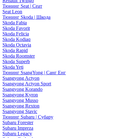
Renault Twingo
Тюнинг Seat | Сеат
Seat Leon
Тюнинг Skoda | Шкода
Skoda Fabia
Skoda Favorit
Skoda Felicia
Skoda Kodiaq
Skoda Octavia
Skoda Rapid
Skoda Roomster
Skoda Superb
Skoda Yeti
Тюнинг SsangYong | Санг Енг
Ssangyong Actyon
Ssangyong Actyon Sport
Ssangyong Korando
Ssangyong Kyron
Ssangyong Musso
Ssangyong Rexton
Ssangyong Stavic
Тюнинг Subaru | Субару
Subaru Forester
Subaru Impreza
Subaru Legacy