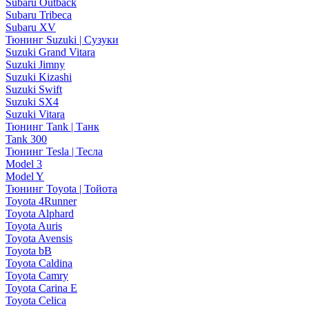
Subaru Outback
Subaru Tribeca
Subaru XV
Тюнинг Suzuki | Сузуки
Suzuki Grand Vitara
Suzuki Jimny
Suzuki Kizashi
Suzuki Swift
Suzuki SX4
Suzuki Vitara
Тюнинг Tank | Танк
Tank 300
Тюнинг Tesla | Тесла
Model 3
Model Y
Тюнинг Toyota | Тойота
Toyota 4Runner
Toyota Alphard
Toyota Auris
Toyota Avensis
Toyota bB
Toyota Caldina
Toyota Camry
Toyota Carina E
Toyota Celica