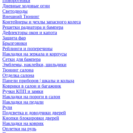
Поворотники
Дневные ходовые огни
Светодиоды
Внешний Тюнинг
Контейнеры и чехлы запасного колеса
Решетки радиатора и бампера
Дефлекторы окон и капота
Защита фар
Брызговики
Рейлинги и поперечины
Накладки на зеркала и корпусы
Сетки для бампера
Эмблемы, наклейки, шильдики
Тюнинг салона
Отделка салона
Панели приборов | шкалы и кольца
Коврики в салон и багажник
Ручки КПП и замки
Накладки на пороги в салон
Накладки на педали
Рули
Подсветка и доводчики дверей
Кнопки блокировки дверей
Накладки на коврик
Оплетки на руль