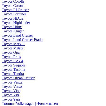
Toyota Corolla
Toyota Corona
Toyota FJ Cruiser
Toyota Fortuner
Toyota HiAce
Toyota Highlander
Toyota Hilux
Toyota Kluger
Toyota Land Cruiser
Toyota Land Cruiser Prado
Toyota Mark II
Toyota Matrix
Toyota Opa
Toyota Prius
Toyota RAV4
Toyota Sequoia
Toyota Tacoma
Toyota Tundra
Toyota Urban Cruiser
Toyota Venza
Toyota Verso
Toyota Vios
Toyota Vitz
Toyota Yaris
Тюнинг Volkswagen | Фольксваген