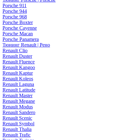
Porsche 911
Porsche 944
Porsche 968
Porsche Boxter
Porsche Cayenne
Porsche Macan
Porsche Panamera
Тюнинг Renault | Рено
Renault Clio
Renault Duster
Renault Fluence
Renault Kangoo
Renault Kaptur
Renault Koleos
Renault Laguna
Renault Latitude
Renault Master
Renault Megane
Renault Modus
Renault Sandero
Renault Scenic
Renault Symbol
Renault Thalia
Renault Trafic