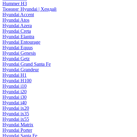
Hummer H3
Тюнинг Hyundai | Хендай
Hyundai Accent
Hyundai Atos
Hyundai Azera
Hyundai Creta
Hyundai Elantra
Hyundai Entourage
Hyundai Equus
Hyundai Genesis
Hyundai Getz
Hyundai Grand Santa Fe
Hyundai Grandeur
Hyundai H1
Hyundai H100
Hyundai i10
Hyundai i20
Hyundai i30
Hyundai i40
Hyundai ix20
Hyundai ix35
Hyundai ix55
Hyundai Matrix
Hyundai Porter
Hyundai Santa Fe