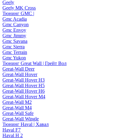
Geely
Geely MK Cross
Тюнинг GMC |
Gmc Acadia
Gmc Canyon
Gmc Envoy
Gmc Jimmy
Gmc Savana
Gmc Sierra
Gmc Terrain
Gmc Yukon
Тюнинг Great Wall | Грейт Вол
Great-Wall Deer
Great-Wall Hover
Great-Wall Hover H3
Great-Wall Hover H5
Great-Wall Hover H6
Great-Wall Hover M4
Great-Wall M2
Great-Wall M4
Great-Wall Safe
Great-Wall Wingle
Тюнинг Haval | Хавал
Haval F7
Haval H 2