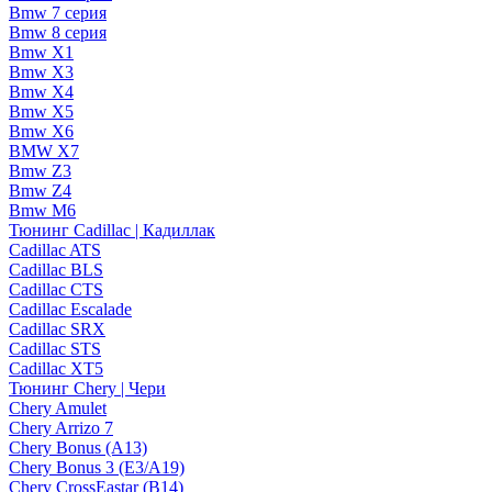
Bmw 7 серия
Bmw 8 серия
Bmw X1
Bmw X3
Bmw X4
Bmw X5
Bmw X6
BMW X7
Bmw Z3
Bmw Z4
Bmw М6
Тюнинг Cadillac | Кадиллак
Cadillac ATS
Cadillac BLS
Cadillac CTS
Cadillac Escalade
Cadillac SRX
Cadillac STS
Cadillac XT5
Тюнинг Chery | Чери
Chery Amulet
Chery Arrizo 7
Chery Bonus (A13)
Chery Bonus 3 (E3/A19)
Chery CrossEastar (B14)