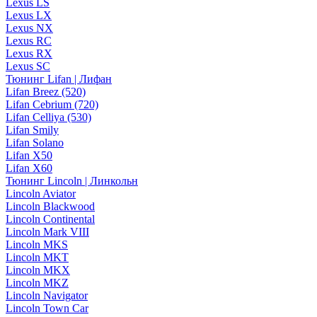
Lexus LS
Lexus LX
Lexus NX
Lexus RC
Lexus RX
Lexus SC
Тюнинг Lifan | Лифан
Lifan Breez (520)
Lifan Cebrium (720)
Lifan Celliya (530)
Lifan Smily
Lifan Solano
Lifan X50
Lifan X60
Тюнинг Lincoln | Линкольн
Lincoln Aviator
Lincoln Blackwood
Lincoln Continental
Lincoln Mark VIII
Lincoln MKS
Lincoln MKT
Lincoln MKX
Lincoln MKZ
Lincoln Navigator
Lincoln Town Car