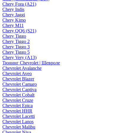
Chery Fora (A21)
Chery Indis
Chery Jaggi
Chery Kimo
Chery M11
Chery QQ6 (S21)
Chery Tiggo
Chery Tiggo 2
Chery Tiggo 3
Chery Tiggo 5
Chery Very (A13)
Тюнинг Chevrolet | Шевроле
Chevrolet Avalanche
Chevrolet Aveo
Chevrolet Blazer
Chevrolet Camaro
Chevrolet Captiva
Chevrolet Cobalt
Chevrolet Cruze
Chevrolet Epica
Chevrolet HHR
Chevrolet Lacetti
Chevrolet Lanos
Chevrolet Malibu
Chevrolet Niva