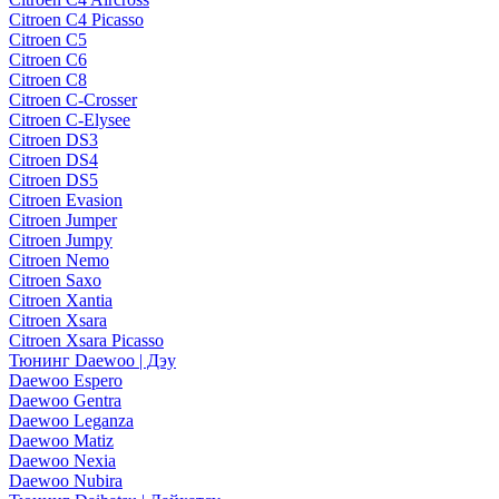
Citroen C4 Picasso
Citroen C5
Citroen C6
Citroen C8
Citroen C-Crosser
Citroen C-Elysee
Citroen DS3
Citroen DS4
Citroen DS5
Citroen Evasion
Citroen Jumper
Citroen Jumpy
Citroen Nemo
Citroen Saxo
Citroen Xantia
Citroen Xsara
Citroen Xsara Picasso
Тюнинг Daewoo | Дэу
Daewoo Espero
Daewoo Gentra
Daewoo Leganza
Daewoo Matiz
Daewoo Nexia
Daewoo Nubira