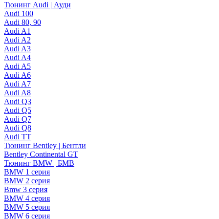
Тюнинг Audi | Ауди
Audi 100
Audi 80, 90
Audi A1
Audi A2
Audi A3
Audi A4
Audi A5
Audi A6
Audi A7
Audi A8
Audi Q3
Audi Q5
Audi Q7
Audi Q8
Audi TT
Тюнинг Bentley | Бентли
Bentley Continental GT
Тюнинг BMW | БМВ
BMW 1 серия
BMW 2 серия
Bmw 3 серия
BMW 4 серия
BMW 5 серия
BMW 6 серия