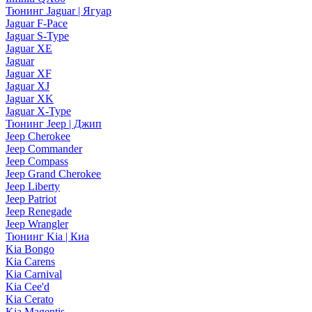
Тюнинг Jaguar | Ягуар
Jaguar F-Pace
Jaguar S-Type
Jaguar XE
Jaguar
Jaguar XF
Jaguar XJ
Jaguar XK
Jaguar X-Type
Тюнинг Jeep | Джип
Jeep Cherokee
Jeep Commander
Jeep Compass
Jeep Grand Cherokee
Jeep Liberty
Jeep Patriot
Jeep Renegade
Jeep Wrangler
Тюнинг Kia | Киа
Kia Bongo
Kia Carens
Kia Carnival
Kia Cee'd
Kia Cerato
Kia Magentis