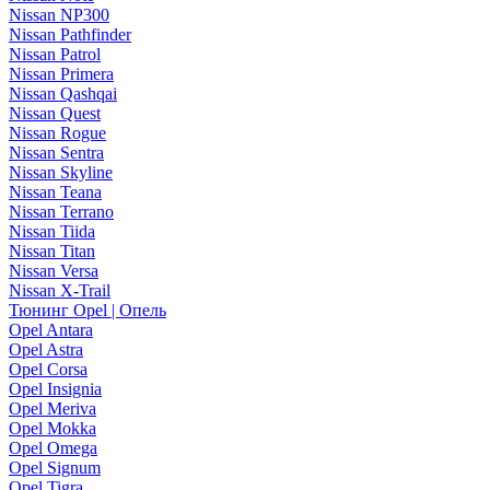
Nissan NP300
Nissan Pathfinder
Nissan Patrol
Nissan Primera
Nissan Qashqai
Nissan Quest
Nissan Rogue
Nissan Sentra
Nissan Skyline
Nissan Teana
Nissan Terrano
Nissan Tiida
Nissan Titan
Nissan Versa
Nissan X-Trail
Тюнинг Opel | Опель
Opel Antara
Opel Astra
Opel Corsa
Opel Insignia
Opel Meriva
Opel Mokka
Opel Omega
Opel Signum
Opel Tigra