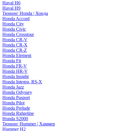
Haval H6
Haval H9
Тюнинг Honda | Хонда
Honda Accord
Honda City
Honda Civic
Honda Crosstour
Honda CR-V
Honda CR-X
Honda CR-Z
Honda Element
Honda Fit
Honda FR-V
Honda HR-V
Honda Insight
Honda Integra, RS-X
Honda Jazz
Honda Odyssey
Honda Pasport
Honda Pilot
Honda Prelude
Honda Ridgeline
Honda S2000
Тюнинг Hummer | Хаммер
Hummer H2