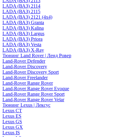
LADA (ВАЗ) 2113
LADA (ВАЗ) 2114
LADA (ВАЗ) 2115
LADA (ВАЗ) 2121 (4x4)
LADA (ВАЗ) Granta
LADA (ВАЗ) Kalina
LADA (ВАЗ) Largus
LADA (ВАЗ) Priora
LADA (ВАЗ) Vesta
LADA (ВАЗ) X-Ray
Тюнинг Land Rover | Ленд Ровер
Land-Rover Defender
Land-Rover Discovery
Land-Rover Discovery Sport
Land-Rover Freelander
Land-Rover Range Rover
Land-Rover Range Rover Evoque
Land-Rover Range Rover Sport
Land-Rover Range Rover Velar
Тюнинг Lexus | Лексус
Lexus CT
Lexus ES
Lexus GS
Lexus GX
Lexus IS