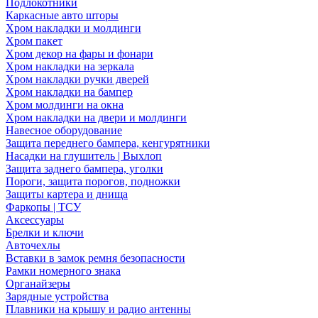
Подлокотники
Каркасные авто шторы
Хром накладки и молдинги
Хром пакет
Хром декор на фары и фонари
Хром накладки на зеркала
Хром накладки ручки дверей
Хром накладки на бампер
Хром молдинги на окна
Хром накладки на двери и молдинги
Навесное оборудование
Защита переднего бампера, кенгурятники
Насадки на глушитель | Выхлоп
Защита заднего бампера, уголки
Пороги, защита порогов, подножки
Защиты картера и днища
Фаркопы | ТСУ
Аксессуары
Брелки и ключи
Авточехлы
Вставки в замок ремня безопасности
Рамки номерного знака
Органайзеры
Зарядные устройства
Плавники на крышу и радио антенны