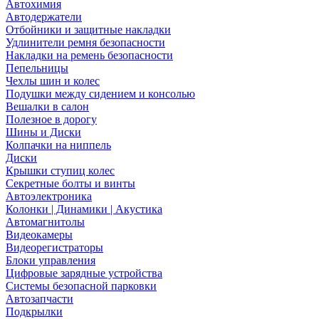
Автохимия
Автодержатели
Отбойники и защитные накладки
Удлинители ремня безопасности
Накладки на ремень безопасности
Пепельницы
Чехлы шин и колес
Подушки между сидением и консолью
Вешалки в салон
Полезное в дорогу
Шины и Диски
Колпачки на ниппель
Диски
Крышки ступиц колес
Секретные болты и винты
Автоэлектроника
Колонки | Динамики | Акустика
Автомагнитолы
Видеокамеры
Видеорегистраторы
Блоки управления
Цифровые зарядные устройства
Системы безопасной парковки
Автозапчасти
Подкрылки