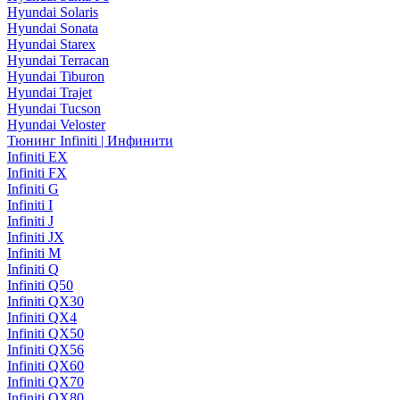
Hyundai Solaris
Hyundai Sonata
Hyundai Starex
Hyundai Terracan
Hyundai Tiburon
Hyundai Trajet
Hyundai Tucson
Hyundai Veloster
Тюнинг Infiniti | Инфинити
Infiniti EX
Infiniti FX
Infiniti G
Infiniti I
Infiniti J
Infiniti JX
Infiniti M
Infiniti Q
Infiniti Q50
Infiniti QX30
Infiniti QX4
Infiniti QX50
Infiniti QX56
Infiniti QX60
Infiniti QX70
Infiniti QX80