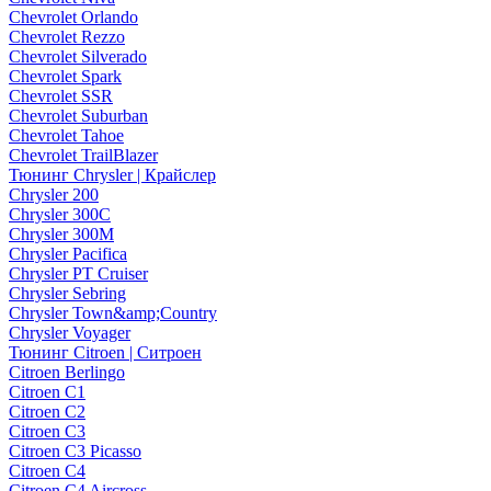
Chevrolet Orlando
Chevrolet Rezzo
Chevrolet Silverado
Chevrolet Spark
Chevrolet SSR
Chevrolet Suburban
Chevrolet Tahoe
Chevrolet TrailBlazer
Тюнинг Chrysler | Крайслер
Chrysler 200
Chrysler 300C
Chrysler 300M
Chrysler Pacifica
Chrysler PT Cruiser
Chrysler Sebring
Chrysler Town&amp;Country
Chrysler Voyager
Тюнинг Citroen | Ситроен
Citroen Berlingo
Citroen C1
Citroen C2
Citroen C3
Citroen C3 Picasso
Citroen C4
Citroen C4 Aircross