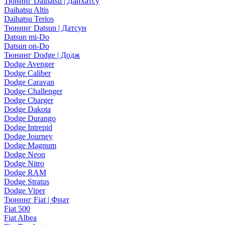
Тюнинг Daihatsu | Дайхатсу
Daihatsu Altis
Daihatsu Terios
Тюнинг Datsun | Датсун
Datsun mi-Do
Datsun on-Do
Тюнинг Dodge | Додж
Dodge Avenger
Dodge Caliber
Dodge Caravan
Dodge Challenger
Dodge Charger
Dodge Dakota
Dodge Durango
Dodge Intrepid
Dodge Journey
Dodge Magnum
Dodge Neon
Dodge Nitro
Dodge RAM
Dodge Stratus
Dodge Viper
Тюнинг Fiat | Фиат
Fiat 500
Fiat Albea