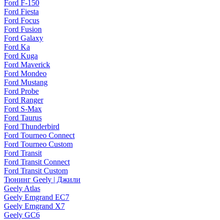
Ford F-150
Ford Fiesta
Ford Focus
Ford Fusion
Ford Galaxy
Ford Ka
Ford Kuga
Ford Maverick
Ford Mondeo
Ford Mustang
Ford Probe
Ford Ranger
Ford S-Max
Ford Taurus
Ford Thunderbird
Ford Tourneo Connect
Ford Tourneo Custom
Ford Transit
Ford Transit Connect
Ford Transit Custom
Тюнинг Geely | Джили
Geely Atlas
Geely Emgrand EC7
Geely Emgrand X7
Geely GC6