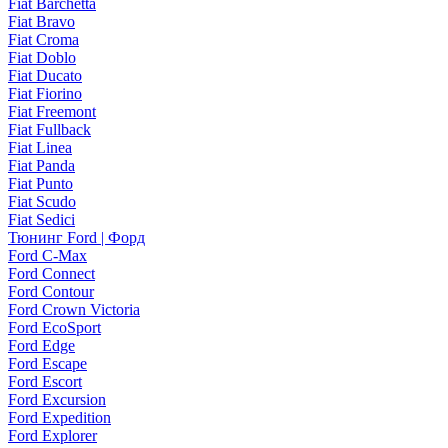
Fiat Barchetta
Fiat Bravo
Fiat Croma
Fiat Doblo
Fiat Ducato
Fiat Fiorino
Fiat Freemont
Fiat Fullback
Fiat Linea
Fiat Panda
Fiat Punto
Fiat Scudo
Fiat Sedici
Тюнинг Ford | Форд
Ford C-Max
Ford Connect
Ford Contour
Ford Crown Victoria
Ford EcoSport
Ford Edge
Ford Escape
Ford Escort
Ford Excursion
Ford Expedition
Ford Explorer