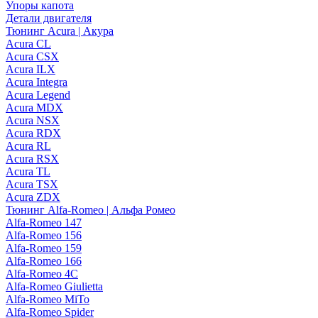
Упоры капота
Детали двигателя
Тюнинг Acura | Акура
Acura CL
Acura CSX
Acura ILX
Acura Integra
Acura Legend
Acura MDX
Acura NSX
Acura RDX
Acura RL
Acura RSX
Acura TL
Acura TSX
Acura ZDX
Тюнинг Alfa-Romeo | Альфа Ромео
Alfa-Romeo 147
Alfa-Romeo 156
Alfa-Romeo 159
Alfa-Romeo 166
Alfa-Romeo 4C
Alfa-Romeo Giulietta
Alfa-Romeo MiTo
Alfa-Romeo Spider