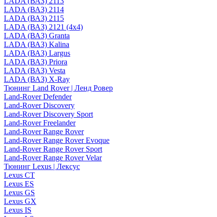
LADA (ВАЗ) 2113
LADA (ВАЗ) 2114
LADA (ВАЗ) 2115
LADA (ВАЗ) 2121 (4x4)
LADA (ВАЗ) Granta
LADA (ВАЗ) Kalina
LADA (ВАЗ) Largus
LADA (ВАЗ) Priora
LADA (ВАЗ) Vesta
LADA (ВАЗ) X-Ray
Тюнинг Land Rover | Ленд Ровер
Land-Rover Defender
Land-Rover Discovery
Land-Rover Discovery Sport
Land-Rover Freelander
Land-Rover Range Rover
Land-Rover Range Rover Evoque
Land-Rover Range Rover Sport
Land-Rover Range Rover Velar
Тюнинг Lexus | Лексус
Lexus CT
Lexus ES
Lexus GS
Lexus GX
Lexus IS