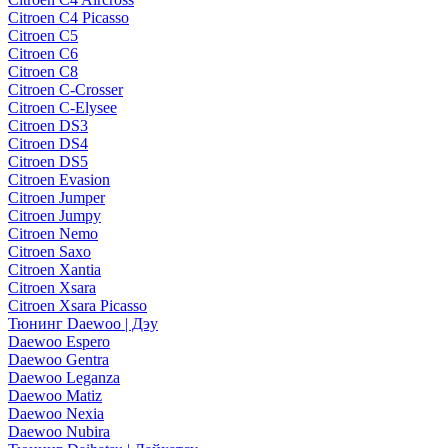
Citroen C4 Picasso
Citroen C5
Citroen C6
Citroen C8
Citroen C-Crosser
Citroen C-Elysee
Citroen DS3
Citroen DS4
Citroen DS5
Citroen Evasion
Citroen Jumper
Citroen Jumpy
Citroen Nemo
Citroen Saxo
Citroen Xantia
Citroen Xsara
Citroen Xsara Picasso
Тюнинг Daewoo | Дэу
Daewoo Espero
Daewoo Gentra
Daewoo Leganza
Daewoo Matiz
Daewoo Nexia
Daewoo Nubira