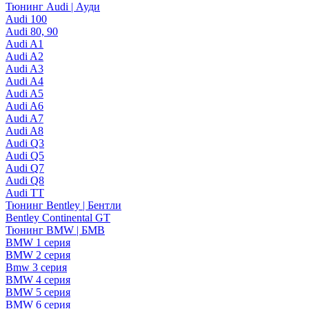
Тюнинг Audi | Ауди
Audi 100
Audi 80, 90
Audi A1
Audi A2
Audi A3
Audi A4
Audi A5
Audi A6
Audi A7
Audi A8
Audi Q3
Audi Q5
Audi Q7
Audi Q8
Audi TT
Тюнинг Bentley | Бентли
Bentley Continental GT
Тюнинг BMW | БМВ
BMW 1 серия
BMW 2 серия
Bmw 3 серия
BMW 4 серия
BMW 5 серия
BMW 6 серия