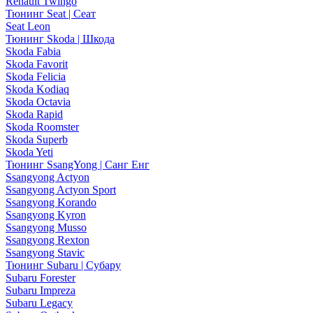
Renault Twingo
Тюнинг Seat | Сеат
Seat Leon
Тюнинг Skoda | Шкода
Skoda Fabia
Skoda Favorit
Skoda Felicia
Skoda Kodiaq
Skoda Octavia
Skoda Rapid
Skoda Roomster
Skoda Superb
Skoda Yeti
Тюнинг SsangYong | Санг Енг
Ssangyong Actyon
Ssangyong Actyon Sport
Ssangyong Korando
Ssangyong Kyron
Ssangyong Musso
Ssangyong Rexton
Ssangyong Stavic
Тюнинг Subaru | Субару
Subaru Forester
Subaru Impreza
Subaru Legacy