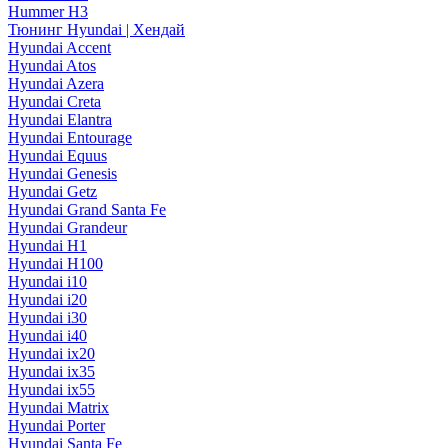
Hummer H3
Тюнинг Hyundai | Хендай
Hyundai Accent
Hyundai Atos
Hyundai Azera
Hyundai Creta
Hyundai Elantra
Hyundai Entourage
Hyundai Equus
Hyundai Genesis
Hyundai Getz
Hyundai Grand Santa Fe
Hyundai Grandeur
Hyundai H1
Hyundai H100
Hyundai i10
Hyundai i20
Hyundai i30
Hyundai i40
Hyundai ix20
Hyundai ix35
Hyundai ix55
Hyundai Matrix
Hyundai Porter
Hyundai Santa Fe