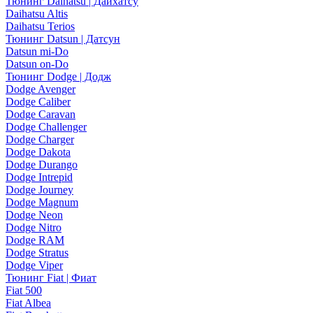
Тюнинг Daihatsu | Дайхатсу
Daihatsu Altis
Daihatsu Terios
Тюнинг Datsun | Датсун
Datsun mi-Do
Datsun on-Do
Тюнинг Dodge | Додж
Dodge Avenger
Dodge Caliber
Dodge Caravan
Dodge Challenger
Dodge Charger
Dodge Dakota
Dodge Durango
Dodge Intrepid
Dodge Journey
Dodge Magnum
Dodge Neon
Dodge Nitro
Dodge RAM
Dodge Stratus
Dodge Viper
Тюнинг Fiat | Фиат
Fiat 500
Fiat Albea