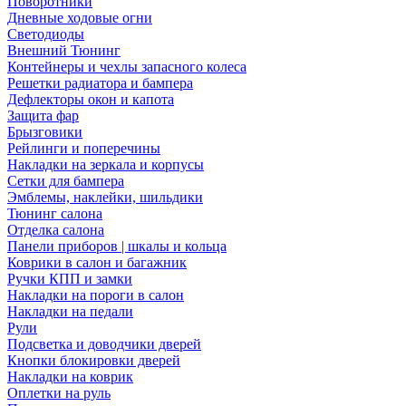
Поворотники
Дневные ходовые огни
Светодиоды
Внешний Тюнинг
Контейнеры и чехлы запасного колеса
Решетки радиатора и бампера
Дефлекторы окон и капота
Защита фар
Брызговики
Рейлинги и поперечины
Накладки на зеркала и корпусы
Сетки для бампера
Эмблемы, наклейки, шильдики
Тюнинг салона
Отделка салона
Панели приборов | шкалы и кольца
Коврики в салон и багажник
Ручки КПП и замки
Накладки на пороги в салон
Накладки на педали
Рули
Подсветка и доводчики дверей
Кнопки блокировки дверей
Накладки на коврик
Оплетки на руль