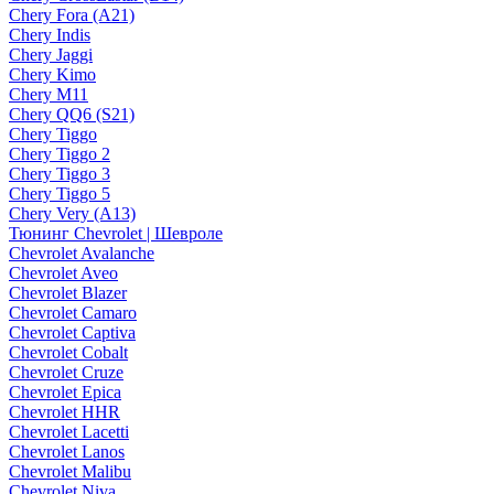
Chery Fora (A21)
Chery Indis
Chery Jaggi
Chery Kimo
Chery M11
Chery QQ6 (S21)
Chery Tiggo
Chery Tiggo 2
Chery Tiggo 3
Chery Tiggo 5
Chery Very (A13)
Тюнинг Chevrolet | Шевроле
Chevrolet Avalanche
Chevrolet Aveo
Chevrolet Blazer
Chevrolet Camaro
Chevrolet Captiva
Chevrolet Cobalt
Chevrolet Cruze
Chevrolet Epica
Chevrolet HHR
Chevrolet Lacetti
Chevrolet Lanos
Chevrolet Malibu
Chevrolet Niva