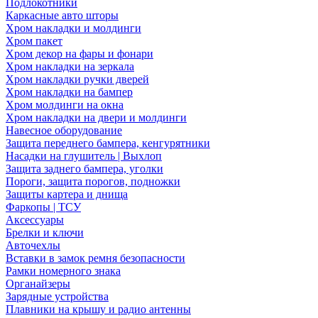
Подлокотники
Каркасные авто шторы
Хром накладки и молдинги
Хром пакет
Хром декор на фары и фонари
Хром накладки на зеркала
Хром накладки ручки дверей
Хром накладки на бампер
Хром молдинги на окна
Хром накладки на двери и молдинги
Навесное оборудование
Защита переднего бампера, кенгурятники
Насадки на глушитель | Выхлоп
Защита заднего бампера, уголки
Пороги, защита порогов, подножки
Защиты картера и днища
Фаркопы | ТСУ
Аксессуары
Брелки и ключи
Авточехлы
Вставки в замок ремня безопасности
Рамки номерного знака
Органайзеры
Зарядные устройства
Плавники на крышу и радио антенны