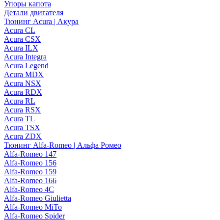
Упоры капота
Детали двигателя
Тюнинг Acura | Акура
Acura CL
Acura CSX
Acura ILX
Acura Integra
Acura Legend
Acura MDX
Acura NSX
Acura RDX
Acura RL
Acura RSX
Acura TL
Acura TSX
Acura ZDX
Тюнинг Alfa-Romeo | Альфа Ромео
Alfa-Romeo 147
Alfa-Romeo 156
Alfa-Romeo 159
Alfa-Romeo 166
Alfa-Romeo 4C
Alfa-Romeo Giulietta
Alfa-Romeo MiTo
Alfa-Romeo Spider