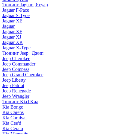
Тюнинг Jaguar | Ягуар
Jaguar F-Pace
Jaguar S-Type
Jaguar XE
Jaguar
Jaguar XF
Jaguar XJ
Jaguar XK
Jaguar X-Type
Тюнинг Jeep | Джип
Jeep Cherokee
Jeep Commander
Jeep Compass
Jeep Grand Cherokee
Jeep Liberty
Jeep Patriot
Jeep Renegade
Jeep Wrangler
Тюнинг Kia | Киа
Kia Bongo
Kia Carens
Kia Carnival
Kia Cee'd
Kia Cerato
Kia Magentis