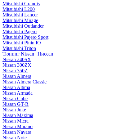
Mitsubishi Grandis
Mitsubishi L200
Mitsubishi Lancer
Mitsubishi Mirage
Mitsubishi Outlander
Mitsubishi Pajero
Mitsubishi Pajero Sport
Mitsubishi Pinin IO
Mitsubishi Triton
Тюнинг Nissan | Ниссан
Nissan 240SX
Nissan 300ZX
Nissan 350Z
Nissan Almera
Nissan Almera Classic
Nissan Altima
Nissan Armada
Nissan Cube
Nissan GT-R
Nissan Juke
Nissan Maxima
Nissan Micra
Nissan Murano
Nissan Navara
Nissan Note