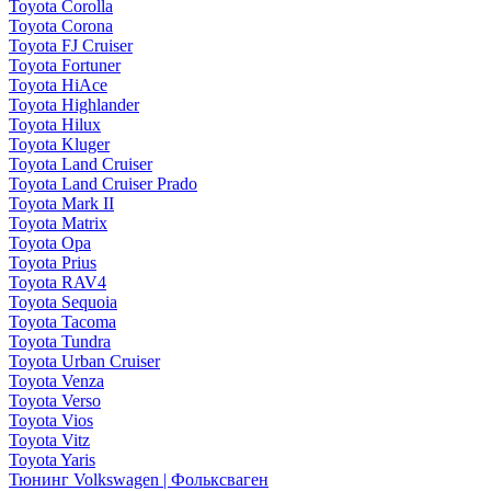
Toyota Corolla
Toyota Corona
Toyota FJ Cruiser
Toyota Fortuner
Toyota HiAce
Toyota Highlander
Toyota Hilux
Toyota Kluger
Toyota Land Cruiser
Toyota Land Cruiser Prado
Toyota Mark II
Toyota Matrix
Toyota Opa
Toyota Prius
Toyota RAV4
Toyota Sequoia
Toyota Tacoma
Toyota Tundra
Toyota Urban Cruiser
Toyota Venza
Toyota Verso
Toyota Vios
Toyota Vitz
Toyota Yaris
Тюнинг Volkswagen | Фольксваген