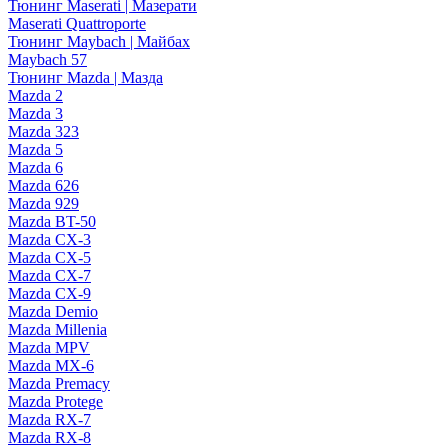
Тюнинг Maserati | Мазерати
Maserati Quattroporte
Тюнинг Maybach | Майбах
Maybach 57
Тюнинг Mazda | Мазда
Mazda 2
Mazda 3
Mazda 323
Mazda 5
Mazda 6
Mazda 626
Mazda 929
Mazda BT-50
Mazda CX-3
Mazda CX-5
Mazda CX-7
Mazda CX-9
Mazda Demio
Mazda Millenia
Mazda MPV
Mazda MX-6
Mazda Premacy
Mazda Protege
Mazda RX-7
Mazda RX-8