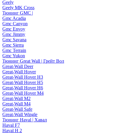
Geely
Geely MK Cross
Тюнинг GMC |
Gmc Acadia
Gmc Canyon
Gmc Envoy
Gmc Jimmy
Gmc Savana
Gmc Sierra
Gmc Terrain
Gmc Yukon
Тюнинг Great Wall | Грейт Вол
Great-Wall Deer
Great-Wall Hover
Great-Wall Hover H3
Great-Wall Hover H5
Great-Wall Hover H6
Great-Wall Hover M4
Great-Wall M2
Great-Wall M4
Great-Wall Safe
Great-Wall Wingle
Тюнинг Haval | Хавал
Haval F7
Haval H 2