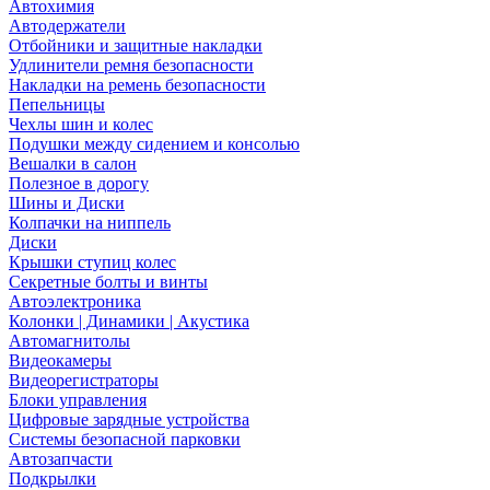
Автохимия
Автодержатели
Отбойники и защитные накладки
Удлинители ремня безопасности
Накладки на ремень безопасности
Пепельницы
Чехлы шин и колес
Подушки между сидением и консолью
Вешалки в салон
Полезное в дорогу
Шины и Диски
Колпачки на ниппель
Диски
Крышки ступиц колес
Секретные болты и винты
Автоэлектроника
Колонки | Динамики | Акустика
Автомагнитолы
Видеокамеры
Видеорегистраторы
Блоки управления
Цифровые зарядные устройства
Системы безопасной парковки
Автозапчасти
Подкрылки