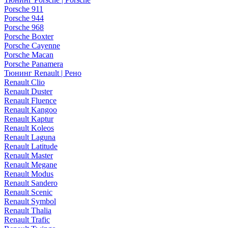
Porsche 911
Porsche 944
Porsche 968
Porsche Boxter
Porsche Cayenne
Porsche Macan
Porsche Panamera
Тюнинг Renault | Рено
Renault Clio
Renault Duster
Renault Fluence
Renault Kangoo
Renault Kaptur
Renault Koleos
Renault Laguna
Renault Latitude
Renault Master
Renault Megane
Renault Modus
Renault Sandero
Renault Scenic
Renault Symbol
Renault Thalia
Renault Trafic