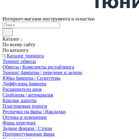
Интернет-магазин инструмента и оснастки
Каталог
По всему сайту
По каталогу
Каталог тюнинга
Тюнинг обвесы
Обвесы | Комплекты рестайлинга
Тюнинг бамперы | передние и задние
Юбка бампера | Сплиттеры
Диффузоры бампера
Расширители арок
Спойлеры | антикрылья
Крылья, капоты
Пластиковые пороги
Реснички на фары | Накладки
Оптика и освещение
Фары передние
Задние фонари | Стопы
Противотуманные фары