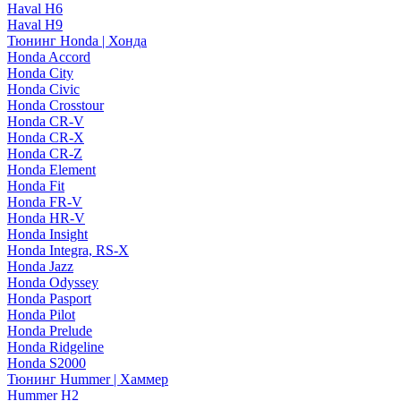
Haval H6
Haval H9
Тюнинг Honda | Хонда
Honda Accord
Honda City
Honda Civic
Honda Crosstour
Honda CR-V
Honda CR-X
Honda CR-Z
Honda Element
Honda Fit
Honda FR-V
Honda HR-V
Honda Insight
Honda Integra, RS-X
Honda Jazz
Honda Odyssey
Honda Pasport
Honda Pilot
Honda Prelude
Honda Ridgeline
Honda S2000
Тюнинг Hummer | Хаммер
Hummer H2