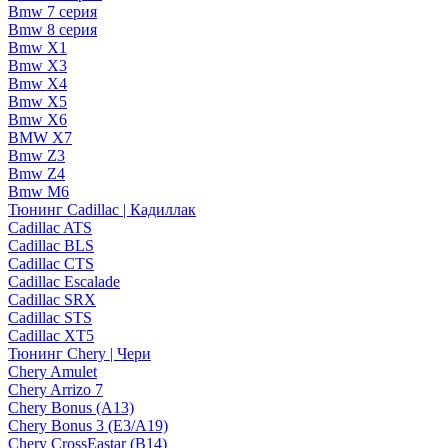
Bmw 7 серия
Bmw 8 серия
Bmw X1
Bmw X3
Bmw X4
Bmw X5
Bmw X6
BMW X7
Bmw Z3
Bmw Z4
Bmw М6
Тюнинг Cadillac | Кадиллак
Cadillac ATS
Cadillac BLS
Cadillac CTS
Cadillac Escalade
Cadillac SRX
Cadillac STS
Cadillac XT5
Тюнинг Chery | Чери
Chery Amulet
Chery Arrizo 7
Chery Bonus (A13)
Chery Bonus 3 (E3/A19)
Chery CrossEastar (B14)