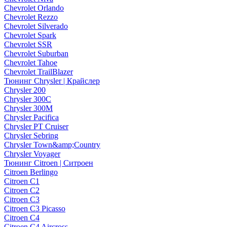
Chevrolet Orlando
Chevrolet Rezzo
Chevrolet Silverado
Chevrolet Spark
Chevrolet SSR
Chevrolet Suburban
Chevrolet Tahoe
Chevrolet TrailBlazer
Тюнинг Chrysler | Крайслер
Chrysler 200
Chrysler 300C
Chrysler 300M
Chrysler Pacifica
Chrysler PT Cruiser
Chrysler Sebring
Chrysler Town&amp;Country
Chrysler Voyager
Тюнинг Citroen | Ситроен
Citroen Berlingo
Citroen C1
Citroen C2
Citroen C3
Citroen C3 Picasso
Citroen C4
Citroen C4 Aircross