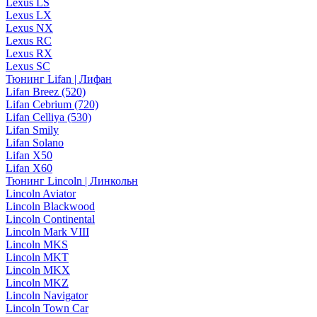
Lexus LS
Lexus LX
Lexus NX
Lexus RC
Lexus RX
Lexus SC
Тюнинг Lifan | Лифан
Lifan Breez (520)
Lifan Cebrium (720)
Lifan Celliya (530)
Lifan Smily
Lifan Solano
Lifan X50
Lifan X60
Тюнинг Lincoln | Линкольн
Lincoln Aviator
Lincoln Blackwood
Lincoln Continental
Lincoln Mark VIII
Lincoln MKS
Lincoln MKT
Lincoln MKX
Lincoln MKZ
Lincoln Navigator
Lincoln Town Car