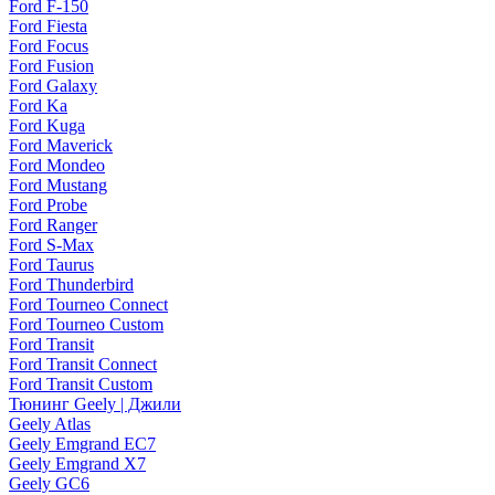
Ford F-150
Ford Fiesta
Ford Focus
Ford Fusion
Ford Galaxy
Ford Ka
Ford Kuga
Ford Maverick
Ford Mondeo
Ford Mustang
Ford Probe
Ford Ranger
Ford S-Max
Ford Taurus
Ford Thunderbird
Ford Tourneo Connect
Ford Tourneo Custom
Ford Transit
Ford Transit Connect
Ford Transit Custom
Тюнинг Geely | Джили
Geely Atlas
Geely Emgrand EC7
Geely Emgrand X7
Geely GC6