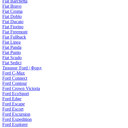
Fiat Barchetta
Fiat Bravo
Fiat Croma
Fiat Doblo
Fiat Ducato
Fiat Fiorino
Fiat Freemont
Fiat Fullback
Fiat Linea
Fiat Panda
Fiat Punto
Fiat Scudo
Fiat Sedici
Тюнинг Ford | Форд
Ford C-Max
Ford Connect
Ford Contour
Ford Crown Victoria
Ford EcoSport
Ford Edge
Ford Escape
Ford Escort
Ford Excursion
Ford Expedition
Ford Explorer