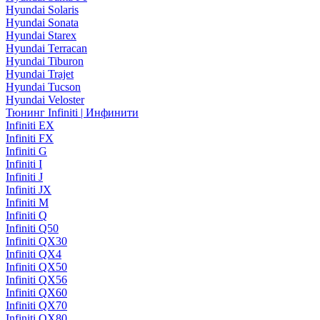
Hyundai Solaris
Hyundai Sonata
Hyundai Starex
Hyundai Terracan
Hyundai Tiburon
Hyundai Trajet
Hyundai Tucson
Hyundai Veloster
Тюнинг Infiniti | Инфинити
Infiniti EX
Infiniti FX
Infiniti G
Infiniti I
Infiniti J
Infiniti JX
Infiniti M
Infiniti Q
Infiniti Q50
Infiniti QX30
Infiniti QX4
Infiniti QX50
Infiniti QX56
Infiniti QX60
Infiniti QX70
Infiniti QX80