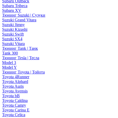
Subaru Outback
Subaru Tribeca
Subaru XV
Тюнинг Suzuki | Сузуки
Suzuki Grand Vitara
Suzuki Jimny
Suzuki Kizashi
Suzuki Swift
Suzuki SX4
Suzuki Vitara
Тюнинг Tank | Танк
Tank 300
Тюнинг Tesla | Тесла
Model 3
Model Y
Тюнинг Toyota | Тойота
Toyota 4Runner
Toyota Alphard
Toyota Auris
Toyota Avensis
Toyota bB
Toyota Caldina
Toyota Camry
Toyota Carina E
Toyota Celica