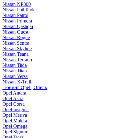
Nissan NP300
Nissan Pathfinder
Nissan Patrol
Nissan Primera
Nissan Qashqai
Nissan Quest
Nissan Rogue
Nissan Sentra
Nissan Skyline
Nissan Teana
Nissan Terrano
Nissan Tiida
Nissan Titan
Nissan Versa
Nissan X-Trail
Тюнинг Opel | Опель
Opel Antara
Opel Astra
Opel Corsa
Opel Insignia
Opel Meriva
Opel Mokka
Opel Omega
Opel Signum
Opel Tigra