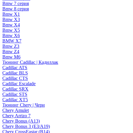
Bmw 7 серия
Bmw 8 серия
Bmw X1
Bmw X3
Bmw X4
Bmw X5
Bmw X6
BMW X7
Bmw Z3
Bmw Z4
Bmw М6
Тюнинг Cadillac | Кадиллак
Cadillac ATS
Cadillac BLS
Cadillac CTS
Cadillac Escalade
Cadillac SRX
Cadillac STS
Cadillac XT5
Тюнинг Chery | Чери
Chery Amulet
Chery Arrizo 7
Chery Bonus (A13)
Chery Bonus 3 (E3/A19)
Chery CrossEastar (B14)