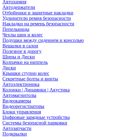
Автохимия
Автодержатели
Отбойники и защитные накладки
Удлинители ремня безопасности
Накладки на ремень безопасности
Пепельницы
Чехлы шин и колес
Подушки между сидением и консолью
Вешалки в салон
Полезное в дорогу
Шины и Диски
Колпачки на ниппель
Диски
Крышки ступиц колес
Секретные болты и винты
Автоэлектроника
Колонки | Динамики | Акустика
Автомагнитолы
Видеокамеры
Видеорегистраторы
Блоки управления
Цифровые зарядные устройства
Системы безопасной парковки
Автозапчасти
Подкрылки