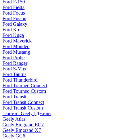
Ford F-150
Ford Fiesta
Ford Focus
Ford Fusion
Ford Galaxy
Ford Ka
Ford Kuga
Ford Maverick
Ford Mondeo
Ford Mustang
Ford Probe
Ford Ranger
Ford S-Max
Ford Taurus
Ford Thunderbird
Ford Tourneo Connect
Ford Tourneo Custom
Ford Transit
Ford Transit Connect
Ford Transit Custom
Тюнинг Geely | Джили
Geely Atlas
Geely Emgrand EC7
Geely Emgrand X7
Geely GC6