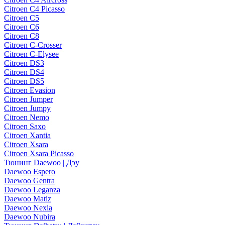
Citroen C4 Picasso
Citroen C5
Citroen C6
Citroen C8
Citroen C-Crosser
Citroen C-Elysee
Citroen DS3
Citroen DS4
Citroen DS5
Citroen Evasion
Citroen Jumper
Citroen Jumpy
Citroen Nemo
Citroen Saxo
Citroen Xantia
Citroen Xsara
Citroen Xsara Picasso
Тюнинг Daewoo | Дэу
Daewoo Espero
Daewoo Gentra
Daewoo Leganza
Daewoo Matiz
Daewoo Nexia
Daewoo Nubira