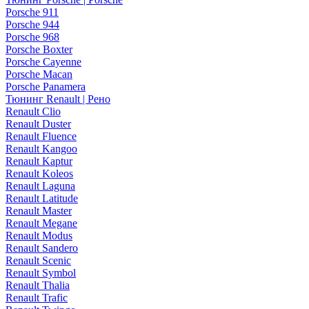
Porsche 911
Porsche 944
Porsche 968
Porsche Boxter
Porsche Cayenne
Porsche Macan
Porsche Panamera
Тюнинг Renault | Рено
Renault Clio
Renault Duster
Renault Fluence
Renault Kangoo
Renault Kaptur
Renault Koleos
Renault Laguna
Renault Latitude
Renault Master
Renault Megane
Renault Modus
Renault Sandero
Renault Scenic
Renault Symbol
Renault Thalia
Renault Trafic