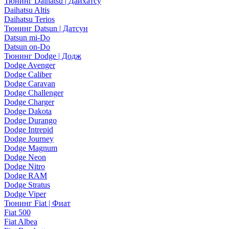
Тюнинг Daihatsu | Дайхатсу
Daihatsu Altis
Daihatsu Terios
Тюнинг Datsun | Датсун
Datsun mi-Do
Datsun on-Do
Тюнинг Dodge | Додж
Dodge Avenger
Dodge Caliber
Dodge Caravan
Dodge Challenger
Dodge Charger
Dodge Dakota
Dodge Durango
Dodge Intrepid
Dodge Journey
Dodge Magnum
Dodge Neon
Dodge Nitro
Dodge RAM
Dodge Stratus
Dodge Viper
Тюнинг Fiat | Фиат
Fiat 500
Fiat Albea