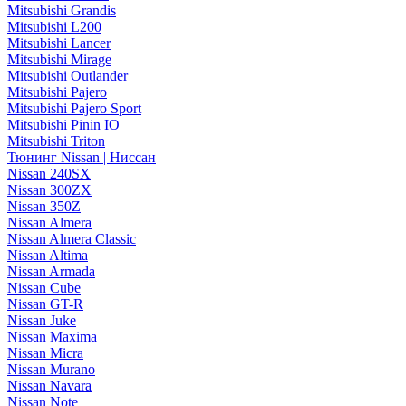
Mitsubishi Grandis
Mitsubishi L200
Mitsubishi Lancer
Mitsubishi Mirage
Mitsubishi Outlander
Mitsubishi Pajero
Mitsubishi Pajero Sport
Mitsubishi Pinin IO
Mitsubishi Triton
Тюнинг Nissan | Ниссан
Nissan 240SX
Nissan 300ZX
Nissan 350Z
Nissan Almera
Nissan Almera Classic
Nissan Altima
Nissan Armada
Nissan Cube
Nissan GT-R
Nissan Juke
Nissan Maxima
Nissan Micra
Nissan Murano
Nissan Navara
Nissan Note