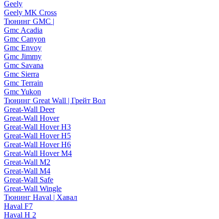
Geely
Geely MK Cross
Тюнинг GMC |
Gmc Acadia
Gmc Canyon
Gmc Envoy
Gmc Jimmy
Gmc Savana
Gmc Sierra
Gmc Terrain
Gmc Yukon
Тюнинг Great Wall | Грейт Вол
Great-Wall Deer
Great-Wall Hover
Great-Wall Hover H3
Great-Wall Hover H5
Great-Wall Hover H6
Great-Wall Hover M4
Great-Wall M2
Great-Wall M4
Great-Wall Safe
Great-Wall Wingle
Тюнинг Haval | Хавал
Haval F7
Haval H 2