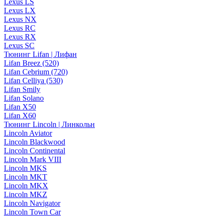
Lexus LS
Lexus LX
Lexus NX
Lexus RC
Lexus RX
Lexus SC
Тюнинг Lifan | Лифан
Lifan Breez (520)
Lifan Cebrium (720)
Lifan Celliya (530)
Lifan Smily
Lifan Solano
Lifan X50
Lifan X60
Тюнинг Lincoln | Линкольн
Lincoln Aviator
Lincoln Blackwood
Lincoln Continental
Lincoln Mark VIII
Lincoln MKS
Lincoln MKT
Lincoln MKX
Lincoln MKZ
Lincoln Navigator
Lincoln Town Car