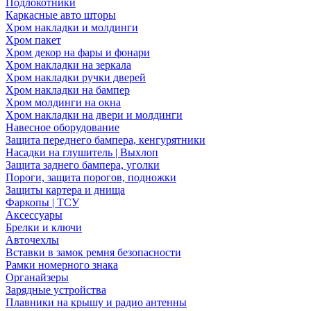
Подлокотники
Каркасные авто шторы
Хром накладки и молдинги
Хром пакет
Хром декор на фары и фонари
Хром накладки на зеркала
Хром накладки ручки дверей
Хром накладки на бампер
Хром молдинги на окна
Хром накладки на двери и молдинги
Навесное оборудование
Защита переднего бампера, кенгурятники
Насадки на глушитель | Выхлоп
Защита заднего бампера, уголки
Пороги, защита порогов, подножки
Защиты картера и днища
Фаркопы | ТСУ
Аксессуары
Брелки и ключи
Авточехлы
Вставки в замок ремня безопасности
Рамки номерного знака
Органайзеры
Зарядные устройства
Плавники на крышу и радио антенны