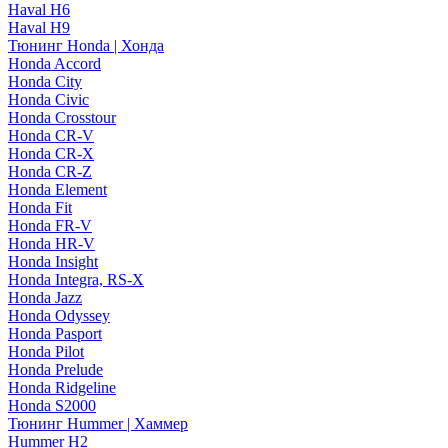
Haval H6
Haval H9
Тюнинг Honda | Хонда
Honda Accord
Honda City
Honda Civic
Honda Crosstour
Honda CR-V
Honda CR-X
Honda CR-Z
Honda Element
Honda Fit
Honda FR-V
Honda HR-V
Honda Insight
Honda Integra, RS-X
Honda Jazz
Honda Odyssey
Honda Pasport
Honda Pilot
Honda Prelude
Honda Ridgeline
Honda S2000
Тюнинг Hummer | Хаммер
Hummer H2