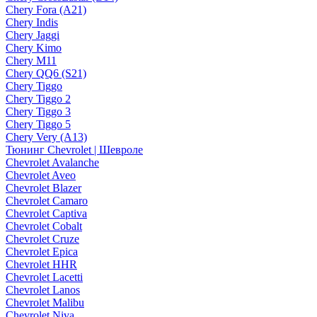
Chery Fora (A21)
Chery Indis
Chery Jaggi
Chery Kimo
Chery M11
Chery QQ6 (S21)
Chery Tiggo
Chery Tiggo 2
Chery Tiggo 3
Chery Tiggo 5
Chery Very (A13)
Тюнинг Chevrolet | Шевроле
Chevrolet Avalanche
Chevrolet Aveo
Chevrolet Blazer
Chevrolet Camaro
Chevrolet Captiva
Chevrolet Cobalt
Chevrolet Cruze
Chevrolet Epica
Chevrolet HHR
Chevrolet Lacetti
Chevrolet Lanos
Chevrolet Malibu
Chevrolet Niva