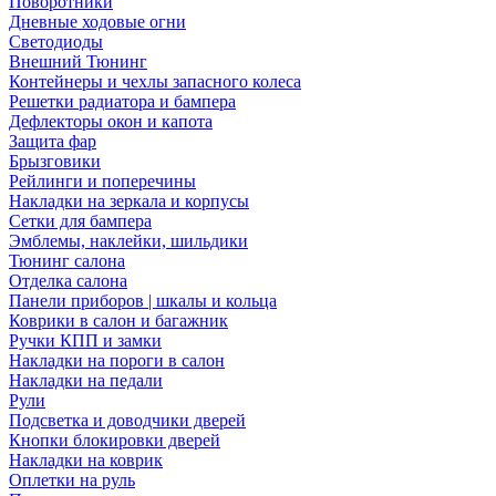
Поворотники
Дневные ходовые огни
Светодиоды
Внешний Тюнинг
Контейнеры и чехлы запасного колеса
Решетки радиатора и бампера
Дефлекторы окон и капота
Защита фар
Брызговики
Рейлинги и поперечины
Накладки на зеркала и корпусы
Сетки для бампера
Эмблемы, наклейки, шильдики
Тюнинг салона
Отделка салона
Панели приборов | шкалы и кольца
Коврики в салон и багажник
Ручки КПП и замки
Накладки на пороги в салон
Накладки на педали
Рули
Подсветка и доводчики дверей
Кнопки блокировки дверей
Накладки на коврик
Оплетки на руль