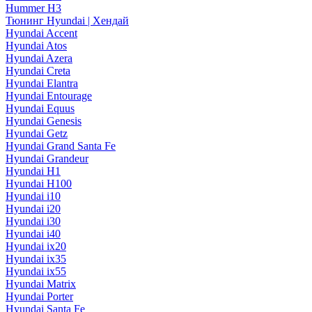
Hummer H3
Тюнинг Hyundai | Хендай
Hyundai Accent
Hyundai Atos
Hyundai Azera
Hyundai Creta
Hyundai Elantra
Hyundai Entourage
Hyundai Equus
Hyundai Genesis
Hyundai Getz
Hyundai Grand Santa Fe
Hyundai Grandeur
Hyundai H1
Hyundai H100
Hyundai i10
Hyundai i20
Hyundai i30
Hyundai i40
Hyundai ix20
Hyundai ix35
Hyundai ix55
Hyundai Matrix
Hyundai Porter
Hyundai Santa Fe