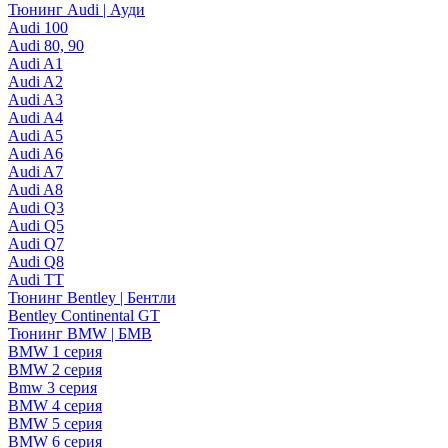
Тюнинг Audi | Ауди
Audi 100
Audi 80, 90
Audi A1
Audi A2
Audi A3
Audi A4
Audi A5
Audi A6
Audi A7
Audi A8
Audi Q3
Audi Q5
Audi Q7
Audi Q8
Audi TT
Тюнинг Bentley | Бентли
Bentley Continental GT
Тюнинг BMW | БМВ
BMW 1 серия
BMW 2 серия
Bmw 3 серия
BMW 4 серия
BMW 5 серия
BMW 6 серия