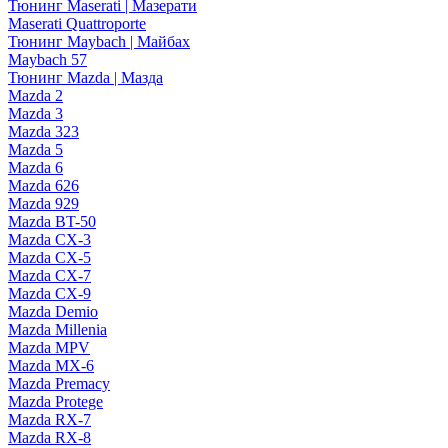
Тюнинг Maserati | Мазерати
Maserati Quattroporte
Тюнинг Maybach | Майбах
Maybach 57
Тюнинг Mazda | Мазда
Mazda 2
Mazda 3
Mazda 323
Mazda 5
Mazda 6
Mazda 626
Mazda 929
Mazda BT-50
Mazda CX-3
Mazda CX-5
Mazda CX-7
Mazda CX-9
Mazda Demio
Mazda Millenia
Mazda MPV
Mazda MX-6
Mazda Premacy
Mazda Protege
Mazda RX-7
Mazda RX-8