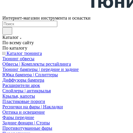
Интернет-магазин инструмента и оснастки
Каталог
По всему сайту
По каталогу
Каталог тюнинга
Тюнинг обвесы
Обвесы | Комплекты рестайлинга
Тюнинг бамперы | передние и задние
Юбка бампера | Сплиттеры
Диффузоры бампера
Расширители арок
Спойлеры | антикрылья
Крылья, капоты
Пластиковые пороги
Реснички на фары | Накладки
Оптика и освещение
Фары передние
Задние фонари | Стопы
Противотуманные фары