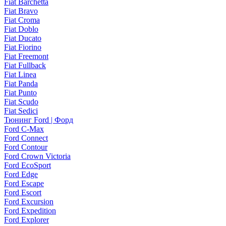
Fiat Barchetta
Fiat Bravo
Fiat Croma
Fiat Doblo
Fiat Ducato
Fiat Fiorino
Fiat Freemont
Fiat Fullback
Fiat Linea
Fiat Panda
Fiat Punto
Fiat Scudo
Fiat Sedici
Тюнинг Ford | Форд
Ford C-Max
Ford Connect
Ford Contour
Ford Crown Victoria
Ford EcoSport
Ford Edge
Ford Escape
Ford Escort
Ford Excursion
Ford Expedition
Ford Explorer