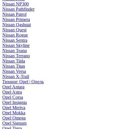
Nissan NP300
Nissan Pathfinder
Nissan Patrol
Nissan Primera
Nissan Qashqai
Nissan Quest
Nissan Rogue
Nissan Sentra
Nissan Skyline
Nissan Teana
Nissan Terrano
Nissan Tiida
Nissan Titan
Nissan Versa
Nissan X-Trail
Тюнинг Opel | Опель
Opel Antara
Opel Astra
Opel Corsa
Opel Insignia
Opel Meriva
Opel Mokka
Opel Omega
Opel Signum
Opel Tigra