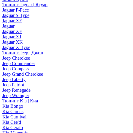
Тюнинг Jaguar | Ягуар
Jaguar F-Pace
Jaguar S-Type
Jaguar XE
Jaguar
Jaguar XF
Jaguar XJ
Jaguar XK
Jaguar X-Type
Тюнинг Jeep | Джип
Jeep Cherokee
Jeep Commander
Jeep Compass
Jeep Grand Cherokee
Jeep Liberty
Jeep Patriot
Jeep Renegade
Jeep Wrangler
Тюнинг Kia | Киа
Kia Bongo
Kia Carens
Kia Carnival
Kia Cee'd
Kia Cerato
Kia Magentis