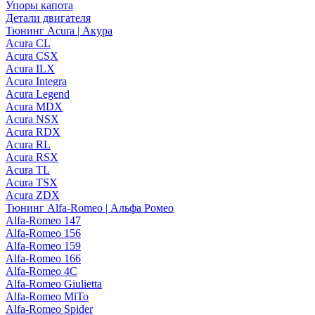
Упоры капота
Детали двигателя
Тюнинг Acura | Акура
Acura CL
Acura CSX
Acura ILX
Acura Integra
Acura Legend
Acura MDX
Acura NSX
Acura RDX
Acura RL
Acura RSX
Acura TL
Acura TSX
Acura ZDX
Тюнинг Alfa-Romeo | Альфа Ромео
Alfa-Romeo 147
Alfa-Romeo 156
Alfa-Romeo 159
Alfa-Romeo 166
Alfa-Romeo 4C
Alfa-Romeo Giulietta
Alfa-Romeo MiTo
Alfa-Romeo Spider