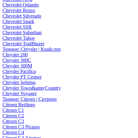
Chevrolet Orlando
Chevrolet Rezzo
Chevrolet Silverado
Chevrolet Spark
Chevrolet SSR
Chevrolet Suburban
Chevrolet Tahoe
Chevrolet TrailBlazer
Тюнинг Chrysler | Крайслер
Chrysler 200
Chrysler 300C
Chrysler 300M
Chrysler Pacifica
Chrysler PT Cruiser
Chrysler Sebring
Chrysler Town&amp;Country
Chrysler Voyager
Тюнинг Citroen | Ситроен
Citroen Berlingo
Citroen C1
Citroen C2
Citroen C3
Citroen C3 Picasso
Citroen C4
Citroen C4 Aircross