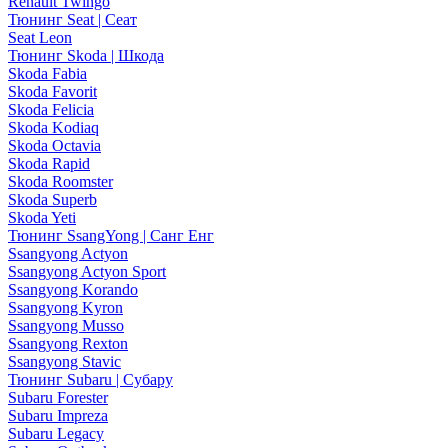
Renault Twingo
Тюнинг Seat | Сеат
Seat Leon
Тюнинг Skoda | Шкода
Skoda Fabia
Skoda Favorit
Skoda Felicia
Skoda Kodiaq
Skoda Octavia
Skoda Rapid
Skoda Roomster
Skoda Superb
Skoda Yeti
Тюнинг SsangYong | Санг Енг
Ssangyong Actyon
Ssangyong Actyon Sport
Ssangyong Korando
Ssangyong Kyron
Ssangyong Musso
Ssangyong Rexton
Ssangyong Stavic
Тюнинг Subaru | Субару
Subaru Forester
Subaru Impreza
Subaru Legacy