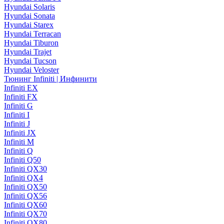
Hyundai Solaris
Hyundai Sonata
Hyundai Starex
Hyundai Terracan
Hyundai Tiburon
Hyundai Trajet
Hyundai Tucson
Hyundai Veloster
Тюнинг Infiniti | Инфинити
Infiniti EX
Infiniti FX
Infiniti G
Infiniti I
Infiniti J
Infiniti JX
Infiniti M
Infiniti Q
Infiniti Q50
Infiniti QX30
Infiniti QX4
Infiniti QX50
Infiniti QX56
Infiniti QX60
Infiniti QX70
Infiniti QX80