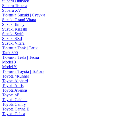
Subaru Outback
Subaru Tribeca
Subaru XV
Тюнинг Suzuki | Сузуки
Suzuki Grand Vitara
Suzuki Jimny
Suzuki Kizashi
Suzuki Swift
Suzuki SX4
Suzuki Vitara
Тюнинг Tank | Танк
Tank 300
Тюнинг Tesla | Тесла
Model 3
Model Y
Тюнинг Toyota | Тойота
Toyota 4Runner
Toyota Alphard
Toyota Auris
Toyota Avensis
Toyota bB
Toyota Caldina
Toyota Camry
Toyota Carina E
Toyota Celica