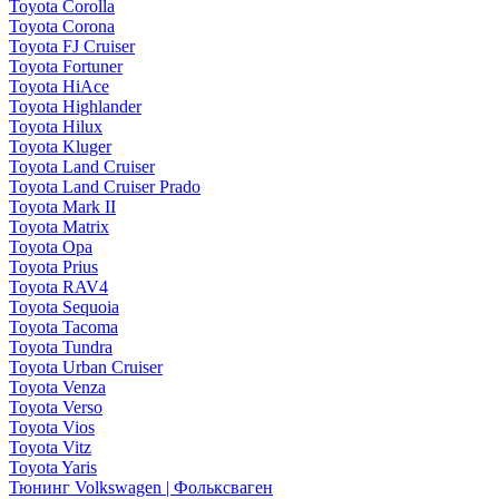
Toyota Corolla
Toyota Corona
Toyota FJ Cruiser
Toyota Fortuner
Toyota HiAce
Toyota Highlander
Toyota Hilux
Toyota Kluger
Toyota Land Cruiser
Toyota Land Cruiser Prado
Toyota Mark II
Toyota Matrix
Toyota Opa
Toyota Prius
Toyota RAV4
Toyota Sequoia
Toyota Tacoma
Toyota Tundra
Toyota Urban Cruiser
Toyota Venza
Toyota Verso
Toyota Vios
Toyota Vitz
Toyota Yaris
Тюнинг Volkswagen | Фольксваген