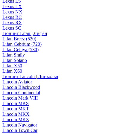
Lexus LS
Lexus LX
Lexus NX
Lexus RC
Lexus RX
Lexus SC
Тюнинг Lifan | Лифан
Lifan Breez (520)
Lifan Cebrium (720)
Lifan Celliya (530)
Lifan Smily
Lifan Solano
Lifan X50
Lifan X60
Тюнинг Lincoln | Линкольн
Lincoln Aviator
Lincoln Blackwood
Lincoln Continental
Lincoln Mark VIII
Lincoln MKS
Lincoln MKT
Lincoln MKX
Lincoln MKZ
Lincoln Navigator
Lincoln Town Car