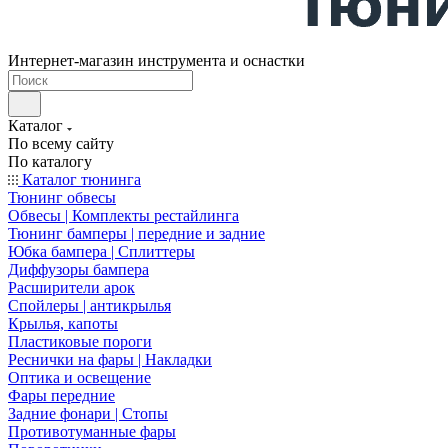
Интернет-магазин инструмента и оснастки
Каталог
По всему сайту
По каталогу
Каталог тюнинга
Тюнинг обвесы
Обвесы | Комплекты рестайлинга
Тюнинг бамперы | передние и задние
Юбка бампера | Сплиттеры
Диффузоры бампера
Расширители арок
Спойлеры | антикрылья
Крылья, капоты
Пластиковые пороги
Реснички на фары | Накладки
Оптика и освещение
Фары передние
Задние фонари | Стопы
Противотуманные фары