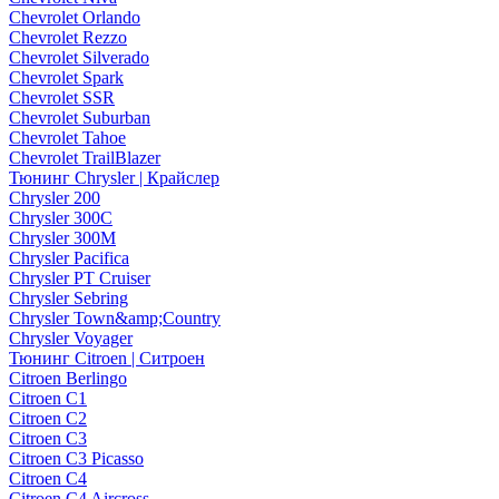
Chevrolet Orlando
Chevrolet Rezzo
Chevrolet Silverado
Chevrolet Spark
Chevrolet SSR
Chevrolet Suburban
Chevrolet Tahoe
Chevrolet TrailBlazer
Тюнинг Chrysler | Крайслер
Chrysler 200
Chrysler 300C
Chrysler 300M
Chrysler Pacifica
Chrysler PT Cruiser
Chrysler Sebring
Chrysler Town&amp;Country
Chrysler Voyager
Тюнинг Citroen | Ситроен
Citroen Berlingo
Citroen C1
Citroen C2
Citroen C3
Citroen C3 Picasso
Citroen C4
Citroen C4 Aircross