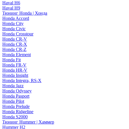
Haval H6
Haval H9
Тюнинг Honda | Хонда
Honda Accord
Honda City
Honda Civic
Honda Crosstour
Honda CR-V
Honda CR-X
Honda CR-Z
Honda Element
Honda Fit
Honda FR-V
Honda HR-V
Honda Insight
Honda Integra, RS-X
Honda Jazz
Honda Odyssey
Honda Pasport
Honda Pilot
Honda Prelude
Honda Ridgeline
Honda S2000
Тюнинг Hummer | Хаммер
Hummer H2