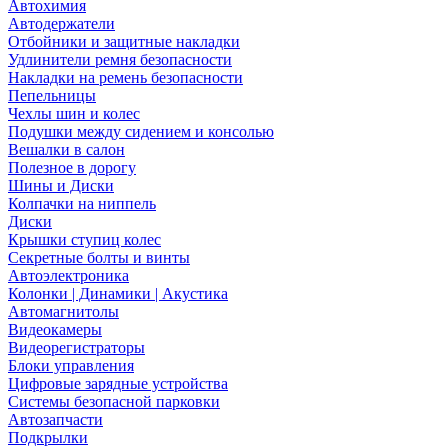
Автохимия
Автодержатели
Отбойники и защитные накладки
Удлинители ремня безопасности
Накладки на ремень безопасности
Пепельницы
Чехлы шин и колес
Подушки между сидением и консолью
Вешалки в салон
Полезное в дорогу
Шины и Диски
Колпачки на ниппель
Диски
Крышки ступиц колес
Секретные болты и винты
Автоэлектроника
Колонки | Динамики | Акустика
Автомагнитолы
Видеокамеры
Видеорегистраторы
Блоки управления
Цифровые зарядные устройства
Системы безопасной парковки
Автозапчасти
Подкрылки