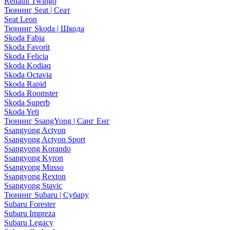
Renault Twingo
Тюнинг Seat | Сеат
Seat Leon
Тюнинг Skoda | Шкода
Skoda Fabia
Skoda Favorit
Skoda Felicia
Skoda Kodiaq
Skoda Octavia
Skoda Rapid
Skoda Roomster
Skoda Superb
Skoda Yeti
Тюнинг SsangYong | Санг Енг
Ssangyong Actyon
Ssangyong Actyon Sport
Ssangyong Korando
Ssangyong Kyron
Ssangyong Musso
Ssangyong Rexton
Ssangyong Stavic
Тюнинг Subaru | Субару
Subaru Forester
Subaru Impreza
Subaru Legacy