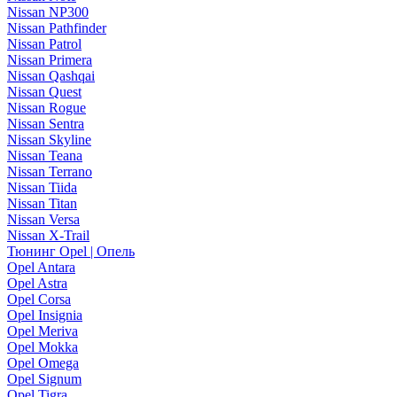
Nissan NP300
Nissan Pathfinder
Nissan Patrol
Nissan Primera
Nissan Qashqai
Nissan Quest
Nissan Rogue
Nissan Sentra
Nissan Skyline
Nissan Teana
Nissan Terrano
Nissan Tiida
Nissan Titan
Nissan Versa
Nissan X-Trail
Тюнинг Opel | Опель
Opel Antara
Opel Astra
Opel Corsa
Opel Insignia
Opel Meriva
Opel Mokka
Opel Omega
Opel Signum
Opel Tigra