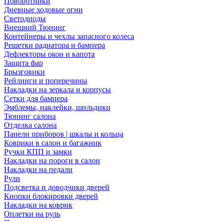
Поворотники
Дневные ходовые огни
Светодиоды
Внешний Тюнинг
Контейнеры и чехлы запасного колеса
Решетки радиатора и бампера
Дефлекторы окон и капота
Защита фар
Брызговики
Рейлинги и поперечины
Накладки на зеркала и корпусы
Сетки для бампера
Эмблемы, наклейки, шильдики
Тюнинг салона
Отделка салона
Панели приборов | шкалы и кольца
Коврики в салон и багажник
Ручки КПП и замки
Накладки на пороги в салон
Накладки на педали
Рули
Подсветка и доводчики дверей
Кнопки блокировки дверей
Накладки на коврик
Оплетки на руль