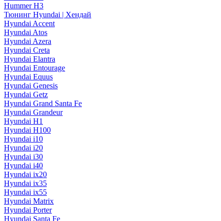
Hummer H3
Тюнинг Hyundai | Хендай
Hyundai Accent
Hyundai Atos
Hyundai Azera
Hyundai Creta
Hyundai Elantra
Hyundai Entourage
Hyundai Equus
Hyundai Genesis
Hyundai Getz
Hyundai Grand Santa Fe
Hyundai Grandeur
Hyundai H1
Hyundai H100
Hyundai i10
Hyundai i20
Hyundai i30
Hyundai i40
Hyundai ix20
Hyundai ix35
Hyundai ix55
Hyundai Matrix
Hyundai Porter
Hyundai Santa Fe