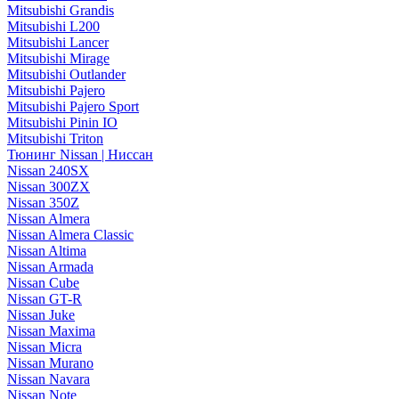
Mitsubishi Grandis
Mitsubishi L200
Mitsubishi Lancer
Mitsubishi Mirage
Mitsubishi Outlander
Mitsubishi Pajero
Mitsubishi Pajero Sport
Mitsubishi Pinin IO
Mitsubishi Triton
Тюнинг Nissan | Ниссан
Nissan 240SX
Nissan 300ZX
Nissan 350Z
Nissan Almera
Nissan Almera Classic
Nissan Altima
Nissan Armada
Nissan Cube
Nissan GT-R
Nissan Juke
Nissan Maxima
Nissan Micra
Nissan Murano
Nissan Navara
Nissan Note