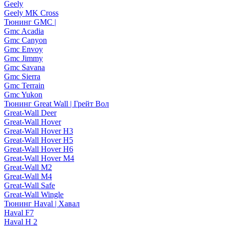
Geely
Geely MK Cross
Тюнинг GMC |
Gmc Acadia
Gmc Canyon
Gmc Envoy
Gmc Jimmy
Gmc Savana
Gmc Sierra
Gmc Terrain
Gmc Yukon
Тюнинг Great Wall | Грейт Вол
Great-Wall Deer
Great-Wall Hover
Great-Wall Hover H3
Great-Wall Hover H5
Great-Wall Hover H6
Great-Wall Hover M4
Great-Wall M2
Great-Wall M4
Great-Wall Safe
Great-Wall Wingle
Тюнинг Haval | Хавал
Haval F7
Haval H 2