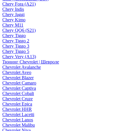
Chery Fora (A21)
Chery Indis
Chery Jaggi
Chery Kimo
Chery M11
Chery QQ6 (S21)
Chery Tiggo
Chery Tiggo 2
Chery Tiggo 3
Chery Tiggo 5
Chery Very (A13)
Тюнинг Chevrolet | Шевроле
Chevrolet Avalanche
Chevrolet Aveo
Chevrolet Blazer
Chevrolet Camaro
Chevrolet Captiva
Chevrolet Cobalt
Chevrolet Cruze
Chevrolet Epica
Chevrolet HHR
Chevrolet Lacetti
Chevrolet Lanos
Chevrolet Malibu
Chevrolet Niva