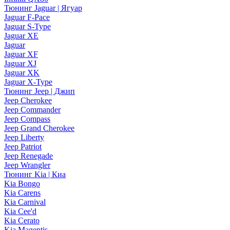
Тюнинг Jaguar | Ягуар
Jaguar F-Pace
Jaguar S-Type
Jaguar XE
Jaguar
Jaguar XF
Jaguar XJ
Jaguar XK
Jaguar X-Type
Тюнинг Jeep | Джип
Jeep Cherokee
Jeep Commander
Jeep Compass
Jeep Grand Cherokee
Jeep Liberty
Jeep Patriot
Jeep Renegade
Jeep Wrangler
Тюнинг Kia | Киа
Kia Bongo
Kia Carens
Kia Carnival
Kia Cee'd
Kia Cerato
Kia Magentis