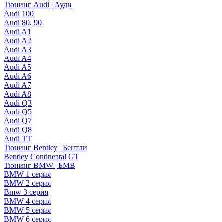
Тюнинг Audi | Ауди
Audi 100
Audi 80, 90
Audi A1
Audi A2
Audi A3
Audi A4
Audi A5
Audi A6
Audi A7
Audi A8
Audi Q3
Audi Q5
Audi Q7
Audi Q8
Audi TT
Тюнинг Bentley | Бентли
Bentley Continental GT
Тюнинг BMW | БМВ
BMW 1 серия
BMW 2 серия
Bmw 3 серия
BMW 4 серия
BMW 5 серия
BMW 6 серия