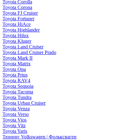
Toyota Corolla
Toyota Corona
Toyota FJ Cruiser
Toyota Fortuner
Toyota HiAce
Toyota Highlander
Toyota Hilux
Toyota Kluger
Toyota Land Cruiser
Toyota Land Cruiser Prado
Toyota Mark II
Toyota Matrix
Toyota Opa
Toyota Prius
Toyota RAV4
Toyota Sequoia
Toyota Tacoma
Toyota Tundra
Toyota Urban Cruiser
Toyota Venza
Toyota Verso
Toyota Vios
Toyota Vitz
Toyota Yaris
Тюнинг Volkswagen | Фольксваген