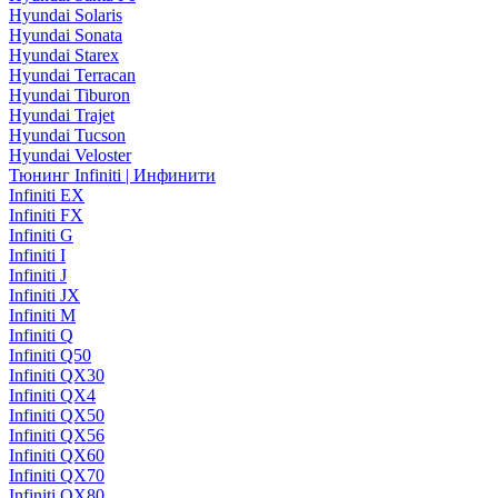
Hyundai Solaris
Hyundai Sonata
Hyundai Starex
Hyundai Terracan
Hyundai Tiburon
Hyundai Trajet
Hyundai Tucson
Hyundai Veloster
Тюнинг Infiniti | Инфинити
Infiniti EX
Infiniti FX
Infiniti G
Infiniti I
Infiniti J
Infiniti JX
Infiniti M
Infiniti Q
Infiniti Q50
Infiniti QX30
Infiniti QX4
Infiniti QX50
Infiniti QX56
Infiniti QX60
Infiniti QX70
Infiniti QX80