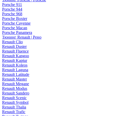
Porsche 911
Porsche 944
Porsche 968
Porsche Boxter
Porsche Cayenne
Porsche Macan
Porsche Panamera
Тюнинг Renault | Рено
Renault Clio
Renault Duster
Renault Fluence
Renault Kangoo
Renault Kaptur
Renault Koleos
Renault Laguna
Renault Latitude
Renault Master
Renault Megane
Renault Modus
Renault Sandero
Renault Scenic
Renault Symbol
Renault Thalia
Renault Trafic