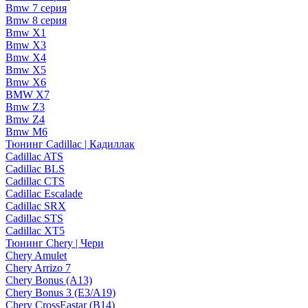
Bmw 7 серия
Bmw 8 серия
Bmw X1
Bmw X3
Bmw X4
Bmw X5
Bmw X6
BMW X7
Bmw Z3
Bmw Z4
Bmw М6
Тюнинг Cadillac | Кадиллак
Cadillac ATS
Cadillac BLS
Cadillac CTS
Cadillac Escalade
Cadillac SRX
Cadillac STS
Cadillac XT5
Тюнинг Chery | Чери
Chery Amulet
Chery Arrizo 7
Chery Bonus (A13)
Chery Bonus 3 (E3/A19)
Chery CrossEastar (B14)