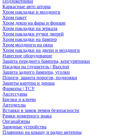
Подлокотники
Каркасные авто шторы
Хром накладки и молдинги
Хром пакет
Хром декор на фары и фонари
Хром накладки на зеркала
Хром накладки ручки дверей
Хром накладки на бампер
Хром молдинги на окна
Хром накладки на двери и молдинги
Навесное оборудование
Защита переднего бампера, кенгурятники
Насадки на глушитель | Выхлоп
Защита заднего бампера, уголки
Пороги, защита порогов, подножки
Защиты картера и днища
Фаркопы | ТСУ
Аксессуары
Брелки и ключи
Авточехлы
Вставки в замок ремня безопасности
Рамки номерного знака
Органайзеры
Зарядные устройства
Плавники на крышу и радио антенны