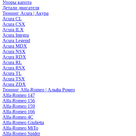
Упоры капота
Детали двигателя
Тюнинг Acura | Акура
Acura CL
Acura CSX
Acura ILX
Acura Integra
Acura Legend
Acura MDX
Acura NSX
Acura RDX
Acura RL
Acura RSX
Acura TL
Acura TSX
Acura ZDX
Тюнинг Alfa-Romeo | Альфа Ромео
Alfa-Romeo 147
Alfa-Romeo 156
Alfa-Romeo 159
Alfa-Romeo 166
Alfa-Romeo 4C
Alfa-Romeo Giulietta
Alfa-Romeo MiTo
Alfa-Romeo Spider