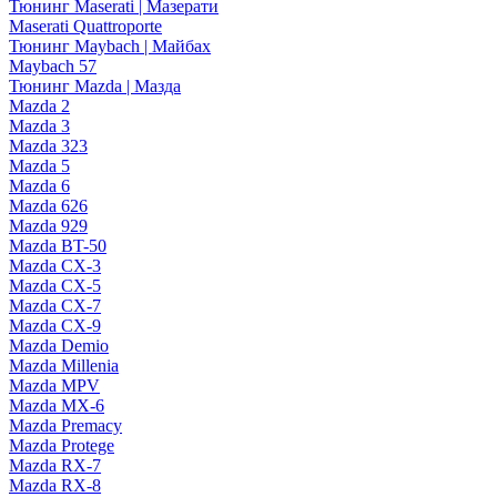
Тюнинг Maserati | Мазерати
Maserati Quattroporte
Тюнинг Maybach | Майбах
Maybach 57
Тюнинг Mazda | Мазда
Mazda 2
Mazda 3
Mazda 323
Mazda 5
Mazda 6
Mazda 626
Mazda 929
Mazda BT-50
Mazda CX-3
Mazda CX-5
Mazda CX-7
Mazda CX-9
Mazda Demio
Mazda Millenia
Mazda MPV
Mazda MX-6
Mazda Premacy
Mazda Protege
Mazda RX-7
Mazda RX-8