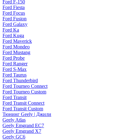
Ford F-150
Ford Fiesta
Ford Focus
Ford Fusion
Ford Galaxy
Ford Ka
Ford Kuga
Ford Maverick
Ford Mondeo
Ford Mustang
Ford Probe
Ford Ranger
Ford S-Max
Ford Taurus
Ford Thunderbird
Ford Tourneo Connect
Ford Tourneo Custom
Ford Transit
Ford Transit Connect
Ford Transit Custom
Тюнинг Geely | Джили
Geely Atlas
Geely Emgrand EC7
Geely Emgrand X7
Geely GC6