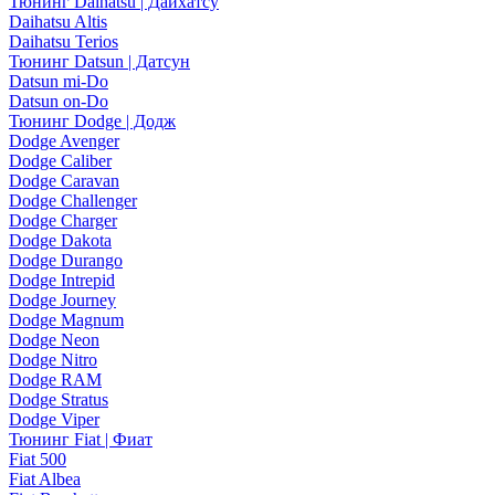
Тюнинг Daihatsu | Дайхатсу
Daihatsu Altis
Daihatsu Terios
Тюнинг Datsun | Датсун
Datsun mi-Do
Datsun on-Do
Тюнинг Dodge | Додж
Dodge Avenger
Dodge Caliber
Dodge Caravan
Dodge Challenger
Dodge Charger
Dodge Dakota
Dodge Durango
Dodge Intrepid
Dodge Journey
Dodge Magnum
Dodge Neon
Dodge Nitro
Dodge RAM
Dodge Stratus
Dodge Viper
Тюнинг Fiat | Фиат
Fiat 500
Fiat Albea