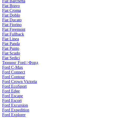
Fiat Barchetta
Fiat Bravo
Fiat Croma
Fiat Doblo
Fiat Ducato
Fiat Fiorino
Fiat Freemont
Fiat Fullback
Fiat Linea
Fiat Panda
Fiat Punto
Fiat Scudo
Fiat Sedici
Тюнинг Ford | Форд
Ford C-Max
Ford Connect
Ford Contour
Ford Crown Victoria
Ford EcoSport
Ford Edge
Ford Escape
Ford Escort
Ford Excursion
Ford Expedition
Ford Explorer