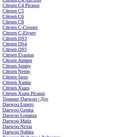
Citroen C4 Picasso
Citroen C5
Citroen C6
Citroen C8
Citroen C-Crosser
Citroen C-Elysee
Citroen DS3
Citroen DS4
Citroen DS5
Citroen Evasion
Citroen Jumper
Citroen Jumpy
Citroen Nemo
Citroen Saxo
Citroen Xantia
Citroen Xsara
Citroen Xsara Picasso
Тюнинг Daewoo | Дэу
Daewoo Espero
Daewoo Gentra
Daewoo Leganza
Daewoo Matiz
Daewoo Nexia
Daewoo Nubira