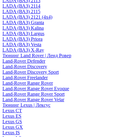
LADA (ВАЗ) 2113
LADA (ВАЗ) 2114
LADA (ВАЗ) 2115
LADA (ВАЗ) 2121 (4x4)
LADA (ВАЗ) Granta
LADA (ВАЗ) Kalina
LADA (ВАЗ) Largus
LADA (ВАЗ) Priora
LADA (ВАЗ) Vesta
LADA (ВАЗ) X-Ray
Тюнинг Land Rover | Ленд Ровер
Land-Rover Defender
Land-Rover Discovery
Land-Rover Discovery Sport
Land-Rover Freelander
Land-Rover Range Rover
Land-Rover Range Rover Evoque
Land-Rover Range Rover Sport
Land-Rover Range Rover Velar
Тюнинг Lexus | Лексус
Lexus CT
Lexus ES
Lexus GS
Lexus GX
Lexus IS