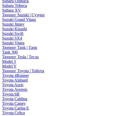
Subaru Outback
Subaru Tribeca
Subaru XV
Тюнинг Suzuki | Сузуки
Suzuki Grand Vitara
Suzuki Jimny
Suzuki Kizashi
Suzuki Swift
Suzuki SX4
Suzuki Vitara
Тюнинг Tank | Танк
Tank 300
Тюнинг Tesla | Тесла
Model 3
Model Y
Тюнинг Toyota | Тойота
Toyota 4Runner
Toyota Alphard
Toyota Auris
Toyota Avensis
Toyota bB
Toyota Caldina
Toyota Camry
Toyota Carina E
Toyota Celica