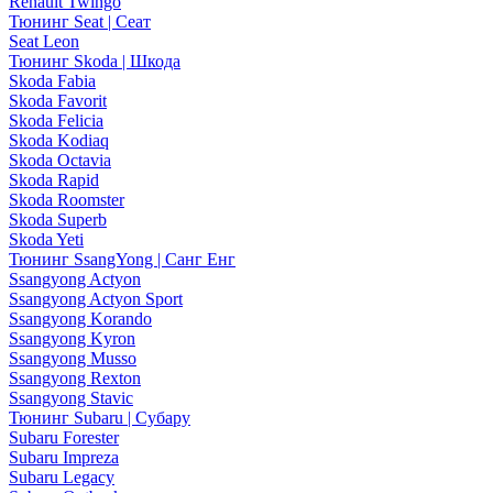
Renault Twingo
Тюнинг Seat | Сеат
Seat Leon
Тюнинг Skoda | Шкода
Skoda Fabia
Skoda Favorit
Skoda Felicia
Skoda Kodiaq
Skoda Octavia
Skoda Rapid
Skoda Roomster
Skoda Superb
Skoda Yeti
Тюнинг SsangYong | Санг Енг
Ssangyong Actyon
Ssangyong Actyon Sport
Ssangyong Korando
Ssangyong Kyron
Ssangyong Musso
Ssangyong Rexton
Ssangyong Stavic
Тюнинг Subaru | Субару
Subaru Forester
Subaru Impreza
Subaru Legacy