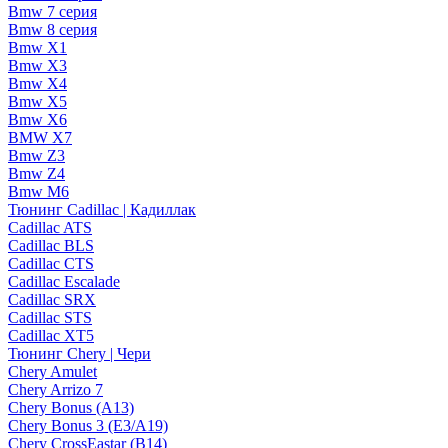
Bmw 7 серия
Bmw 8 серия
Bmw X1
Bmw X3
Bmw X4
Bmw X5
Bmw X6
BMW X7
Bmw Z3
Bmw Z4
Bmw М6
Тюнинг Cadillac | Кадиллак
Cadillac ATS
Cadillac BLS
Cadillac CTS
Cadillac Escalade
Cadillac SRX
Cadillac STS
Cadillac XT5
Тюнинг Chery | Чери
Chery Amulet
Chery Arrizo 7
Chery Bonus (A13)
Chery Bonus 3 (E3/A19)
Chery CrossEastar (B14)