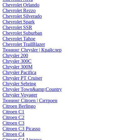
Chevrolet Orlando
Chevrolet Rezzo
Chevrolet Silverado
Chevrolet Spark
Chevrolet SSR
Chevrolet Suburban
Chevrolet Tahoe
Chevrolet TrailBlazer
Тюнинг Chrysler | Крайслер
Chrysler 200
Chrysler 300C
Chrysler 300M
Chrysler Pacifica
Chrysler PT Cruiser
Chrysler Sebring
Chrysler Town&amp;Country
Chrysler Voyager
Тюнинг Citroen | Ситроен
Citroen Berlingo
Citroen C1
Citroen C2
Citroen C3
Citroen C3 Picasso
Citroen C4
Citroen C4 Aircross