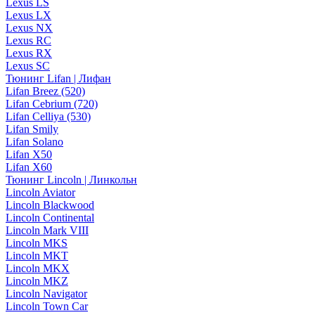
Lexus LS
Lexus LX
Lexus NX
Lexus RC
Lexus RX
Lexus SC
Тюнинг Lifan | Лифан
Lifan Breez (520)
Lifan Cebrium (720)
Lifan Celliya (530)
Lifan Smily
Lifan Solano
Lifan X50
Lifan X60
Тюнинг Lincoln | Линкольн
Lincoln Aviator
Lincoln Blackwood
Lincoln Continental
Lincoln Mark VIII
Lincoln MKS
Lincoln MKT
Lincoln MKX
Lincoln MKZ
Lincoln Navigator
Lincoln Town Car