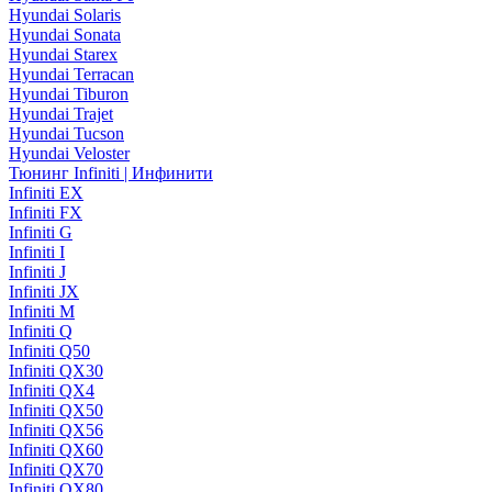
Hyundai Solaris
Hyundai Sonata
Hyundai Starex
Hyundai Terracan
Hyundai Tiburon
Hyundai Trajet
Hyundai Tucson
Hyundai Veloster
Тюнинг Infiniti | Инфинити
Infiniti EX
Infiniti FX
Infiniti G
Infiniti I
Infiniti J
Infiniti JX
Infiniti M
Infiniti Q
Infiniti Q50
Infiniti QX30
Infiniti QX4
Infiniti QX50
Infiniti QX56
Infiniti QX60
Infiniti QX70
Infiniti QX80