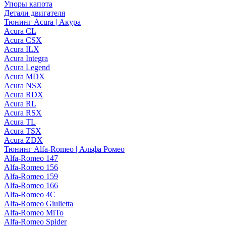
Упоры капота
Детали двигателя
Тюнинг Acura | Акура
Acura CL
Acura CSX
Acura ILX
Acura Integra
Acura Legend
Acura MDX
Acura NSX
Acura RDX
Acura RL
Acura RSX
Acura TL
Acura TSX
Acura ZDX
Тюнинг Alfa-Romeo | Альфа Ромео
Alfa-Romeo 147
Alfa-Romeo 156
Alfa-Romeo 159
Alfa-Romeo 166
Alfa-Romeo 4C
Alfa-Romeo Giulietta
Alfa-Romeo MiTo
Alfa-Romeo Spider