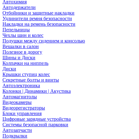
Автохимия
Автодержатели
Отбойники и защитные накладки
Удлинители ремня безопасности
Накладки на ремень безопасности
Пепельницы
Чехлы шин и колес
Подушки между сидением и консолью
Вешалки в салон
Полезное в дорогу
Шины и Диски
Колпачки на ниппель
Диски
Крышки ступиц колес
Секретные болты и винты
Автоэлектроника
Колонки | Динамики | Акустика
Автомагнитолы
Видеокамеры
Видеорегистраторы
Блоки управления
Цифровые зарядные устройства
Системы безопасной парковки
Автозапчасти
Подкрылки