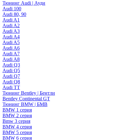
Тюнинг Audi | Ауди
Audi 100
Audi 80, 90
Audi A1
Audi A2
Audi A3
Audi A4
Audi A5
Audi A6
Audi A7
Audi A8
Audi Q3
Audi Q5
Audi Q7
Audi Q8
Audi TT
Тюнинг Bentley | Бентли
Bentley Continental GT
Тюнинг BMW | БМВ
BMW 1 серия
BMW 2 серия
Bmw 3 серия
BMW 4 серия
BMW 5 серия
BMW 6 серия