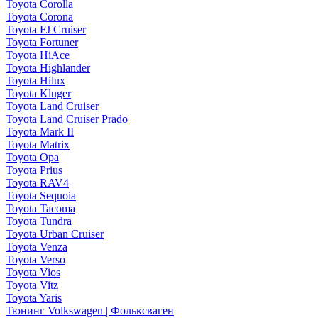
Toyota Corolla
Toyota Corona
Toyota FJ Cruiser
Toyota Fortuner
Toyota HiAce
Toyota Highlander
Toyota Hilux
Toyota Kluger
Toyota Land Cruiser
Toyota Land Cruiser Prado
Toyota Mark II
Toyota Matrix
Toyota Opa
Toyota Prius
Toyota RAV4
Toyota Sequoia
Toyota Tacoma
Toyota Tundra
Toyota Urban Cruiser
Toyota Venza
Toyota Verso
Toyota Vios
Toyota Vitz
Toyota Yaris
Тюнинг Volkswagen | Фольксваген