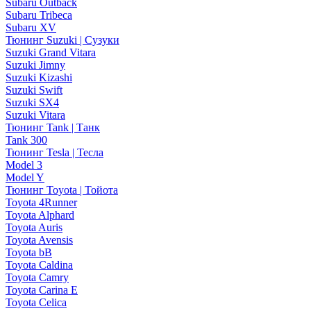
Subaru Outback
Subaru Tribeca
Subaru XV
Тюнинг Suzuki | Сузуки
Suzuki Grand Vitara
Suzuki Jimny
Suzuki Kizashi
Suzuki Swift
Suzuki SX4
Suzuki Vitara
Тюнинг Tank | Танк
Tank 300
Тюнинг Tesla | Тесла
Model 3
Model Y
Тюнинг Toyota | Тойота
Toyota 4Runner
Toyota Alphard
Toyota Auris
Toyota Avensis
Toyota bB
Toyota Caldina
Toyota Camry
Toyota Carina E
Toyota Celica