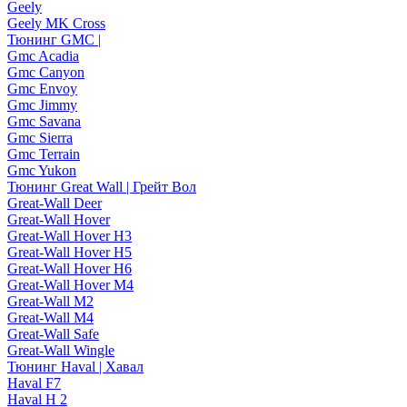
Geely
Geely MK Cross
Тюнинг GMC |
Gmc Acadia
Gmc Canyon
Gmc Envoy
Gmc Jimmy
Gmc Savana
Gmc Sierra
Gmc Terrain
Gmc Yukon
Тюнинг Great Wall | Грейт Вол
Great-Wall Deer
Great-Wall Hover
Great-Wall Hover H3
Great-Wall Hover H5
Great-Wall Hover H6
Great-Wall Hover M4
Great-Wall M2
Great-Wall M4
Great-Wall Safe
Great-Wall Wingle
Тюнинг Haval | Хавал
Haval F7
Haval H 2