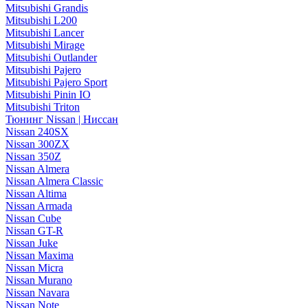
Mitsubishi Grandis
Mitsubishi L200
Mitsubishi Lancer
Mitsubishi Mirage
Mitsubishi Outlander
Mitsubishi Pajero
Mitsubishi Pajero Sport
Mitsubishi Pinin IO
Mitsubishi Triton
Тюнинг Nissan | Ниссан
Nissan 240SX
Nissan 300ZX
Nissan 350Z
Nissan Almera
Nissan Almera Classic
Nissan Altima
Nissan Armada
Nissan Cube
Nissan GT-R
Nissan Juke
Nissan Maxima
Nissan Micra
Nissan Murano
Nissan Navara
Nissan Note