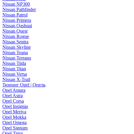
Nissan NP300
Nissan Pathfinder
Nissan Patrol
Nissan Primera
Nissan Qashqai
Nissan Quest
Nissan Rogue
Nissan Sentra
Nissan Skyline
Nissan Teana
Nissan Terrano
Nissan Tiida
Nissan Titan
Nissan Versa
Nissan X-Trail
Тюнинг Opel | Опель
Opel Antara
Opel Astra
Opel Corsa
Opel Insignia
Opel Meriva
Opel Mokka
Opel Omega
Opel Signum
Opel Tigra