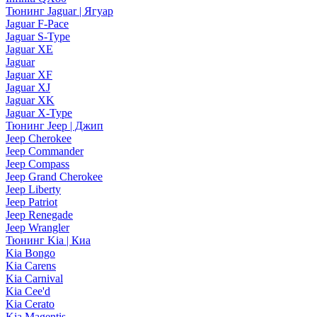
Тюнинг Jaguar | Ягуар
Jaguar F-Pace
Jaguar S-Type
Jaguar XE
Jaguar
Jaguar XF
Jaguar XJ
Jaguar XK
Jaguar X-Type
Тюнинг Jeep | Джип
Jeep Cherokee
Jeep Commander
Jeep Compass
Jeep Grand Cherokee
Jeep Liberty
Jeep Patriot
Jeep Renegade
Jeep Wrangler
Тюнинг Kia | Киа
Kia Bongo
Kia Carens
Kia Carnival
Kia Cee'd
Kia Cerato
Kia Magentis