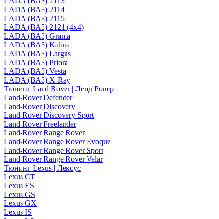
LADA (ВАЗ) 2113
LADA (ВАЗ) 2114
LADA (ВАЗ) 2115
LADA (ВАЗ) 2121 (4x4)
LADA (ВАЗ) Granta
LADA (ВАЗ) Kalina
LADA (ВАЗ) Largus
LADA (ВАЗ) Priora
LADA (ВАЗ) Vesta
LADA (ВАЗ) X-Ray
Тюнинг Land Rover | Ленд Ровер
Land-Rover Defender
Land-Rover Discovery
Land-Rover Discovery Sport
Land-Rover Freelander
Land-Rover Range Rover
Land-Rover Range Rover Evoque
Land-Rover Range Rover Sport
Land-Rover Range Rover Velar
Тюнинг Lexus | Лексус
Lexus CT
Lexus ES
Lexus GS
Lexus GX
Lexus IS