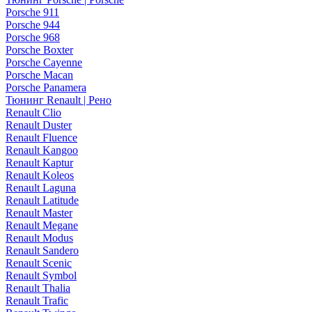
Porsche 911
Porsche 944
Porsche 968
Porsche Boxter
Porsche Cayenne
Porsche Macan
Porsche Panamera
Тюнинг Renault | Рено
Renault Clio
Renault Duster
Renault Fluence
Renault Kangoo
Renault Kaptur
Renault Koleos
Renault Laguna
Renault Latitude
Renault Master
Renault Megane
Renault Modus
Renault Sandero
Renault Scenic
Renault Symbol
Renault Thalia
Renault Trafic