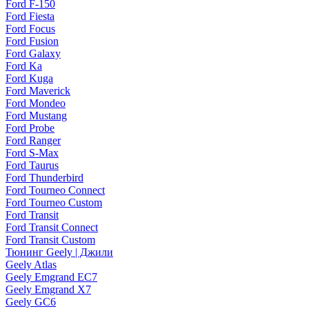
Ford F-150
Ford Fiesta
Ford Focus
Ford Fusion
Ford Galaxy
Ford Ka
Ford Kuga
Ford Maverick
Ford Mondeo
Ford Mustang
Ford Probe
Ford Ranger
Ford S-Max
Ford Taurus
Ford Thunderbird
Ford Tourneo Connect
Ford Tourneo Custom
Ford Transit
Ford Transit Connect
Ford Transit Custom
Тюнинг Geely | Джили
Geely Atlas
Geely Emgrand EC7
Geely Emgrand X7
Geely GC6