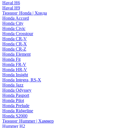
Haval H6
Haval H9
Тюнинг Honda | Хонда
Honda Accord
Honda City
Honda Civic
Honda Crosstour
Honda CR-V
Honda CR-X
Honda CR-Z
Honda Element
Honda Fit
Honda FR-V
Honda HR-V
Honda Insight
Honda Integra, RS-X
Honda Jazz
Honda Odyssey
Honda Pasport
Honda Pilot
Honda Prelude
Honda Ridgeline
Honda S2000
Тюнинг Hummer | Хаммер
Hummer H2