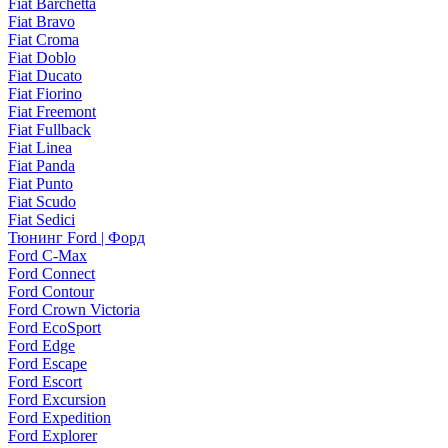
Fiat Barchetta
Fiat Bravo
Fiat Croma
Fiat Doblo
Fiat Ducato
Fiat Fiorino
Fiat Freemont
Fiat Fullback
Fiat Linea
Fiat Panda
Fiat Punto
Fiat Scudo
Fiat Sedici
Тюнинг Ford | Форд
Ford C-Max
Ford Connect
Ford Contour
Ford Crown Victoria
Ford EcoSport
Ford Edge
Ford Escape
Ford Escort
Ford Excursion
Ford Expedition
Ford Explorer