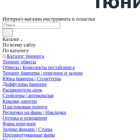
Интернет-магазин инструмента и оснастки
Каталог
По всему сайту
По каталогу
Каталог тюнинга
Тюнинг обвесы
Обвесы | Комплекты рестайлинга
Тюнинг бамперы | передние и задние
Юбка бампера | Сплиттеры
Диффузоры бампера
Расширители арок
Спойлеры | антикрылья
Крылья, капоты
Пластиковые пороги
Реснички на фары | Накладки
Оптика и освещение
Фары передние
Задние фонари | Стопы
Противотуманные фары