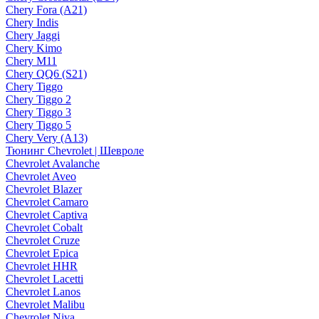
Chery Fora (A21)
Chery Indis
Chery Jaggi
Chery Kimo
Chery M11
Chery QQ6 (S21)
Chery Tiggo
Chery Tiggo 2
Chery Tiggo 3
Chery Tiggo 5
Chery Very (A13)
Тюнинг Chevrolet | Шевроле
Chevrolet Avalanche
Chevrolet Aveo
Chevrolet Blazer
Chevrolet Camaro
Chevrolet Captiva
Chevrolet Cobalt
Chevrolet Cruze
Chevrolet Epica
Chevrolet HHR
Chevrolet Lacetti
Chevrolet Lanos
Chevrolet Malibu
Chevrolet Niva