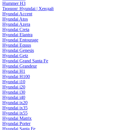
Hummer H3
Тюнинг Hyundai | Хендай
Hyundai Accent
Hyundai Atos
Hyundai Azera
Hyundai Creta
Hyundai Elantra
Hyundai Entourage
Hyundai Equus
Hyundai Genesis
Hyundai Getz
Hyundai Grand Santa Fe
Hyundai Grandeur
Hyundai H1
Hyundai H100
Hyundai i10
Hyundai i20
Hyundai i30
Hyundai i40
Hyundai ix20
Hyundai ix35
Hyundai ix55
Hyundai Matrix
Hyundai Porter
Hyundai Santa Fe