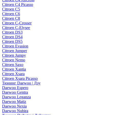
Citroen C4 Picasso
Citroen C5
Citroen C6
Citroen C8
Citroen C-Crosser
Citroen C-Elysee
Citroen DS3
Citroen DS4
Citroen DS5
Citroen Evasion
Citroen Jumper
Citroen Jumpy
Citroen Nemo
Citroen Saxo
Citroen Xantia
Citroen Xsara
Citroen Xsara Picasso
Тюнинг Daewoo | Дэу
Daewoo Espero
Daewoo Gentra
Daewoo Leganza
Daewoo Matiz
Daewoo Nexia
Daewoo Nubira