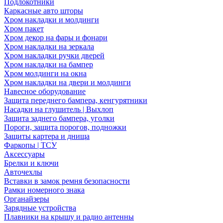
Подлокотники
Каркасные авто шторы
Хром накладки и молдинги
Хром пакет
Хром декор на фары и фонари
Хром накладки на зеркала
Хром накладки ручки дверей
Хром накладки на бампер
Хром молдинги на окна
Хром накладки на двери и молдинги
Навесное оборудование
Защита переднего бампера, кенгурятники
Насадки на глушитель | Выхлоп
Защита заднего бампера, уголки
Пороги, защита порогов, подножки
Защиты картера и днища
Фаркопы | ТСУ
Аксессуары
Брелки и ключи
Авточехлы
Вставки в замок ремня безопасности
Рамки номерного знака
Органайзеры
Зарядные устройства
Плавники на крышу и радио антенны