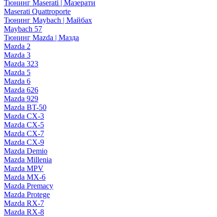
Тюнинг Maserati | Мазерати
Maserati Quattroporte
Тюнинг Maybach | Майбах
Maybach 57
Тюнинг Mazda | Мазда
Mazda 2
Mazda 3
Mazda 323
Mazda 5
Mazda 6
Mazda 626
Mazda 929
Mazda BT-50
Mazda CX-3
Mazda CX-5
Mazda CX-7
Mazda CX-9
Mazda Demio
Mazda Millenia
Mazda MPV
Mazda MX-6
Mazda Premacy
Mazda Protege
Mazda RX-7
Mazda RX-8