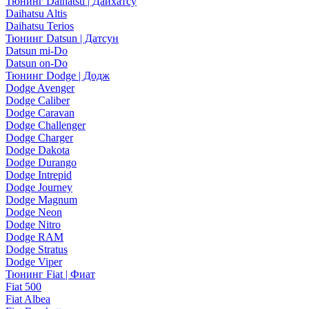
Тюнинг Daihatsu | Дайхатсу
Daihatsu Altis
Daihatsu Terios
Тюнинг Datsun | Датсун
Datsun mi-Do
Datsun on-Do
Тюнинг Dodge | Додж
Dodge Avenger
Dodge Caliber
Dodge Caravan
Dodge Challenger
Dodge Charger
Dodge Dakota
Dodge Durango
Dodge Intrepid
Dodge Journey
Dodge Magnum
Dodge Neon
Dodge Nitro
Dodge RAM
Dodge Stratus
Dodge Viper
Тюнинг Fiat | Фиат
Fiat 500
Fiat Albea