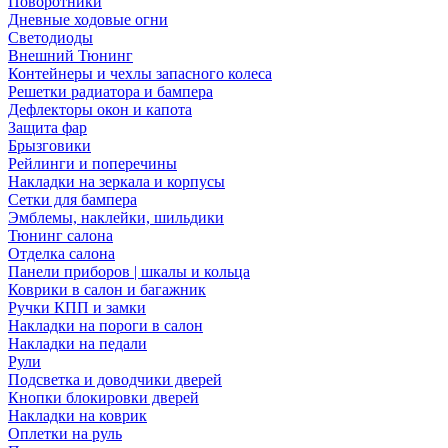
Поворотники
Дневные ходовые огни
Светодиоды
Внешний Тюнинг
Контейнеры и чехлы запасного колеса
Решетки радиатора и бампера
Дефлекторы окон и капота
Защита фар
Брызговики
Рейлинги и поперечины
Накладки на зеркала и корпусы
Сетки для бампера
Эмблемы, наклейки, шильдики
Тюнинг салона
Отделка салона
Панели приборов | шкалы и кольца
Коврики в салон и багажник
Ручки КПП и замки
Накладки на пороги в салон
Накладки на педали
Рули
Подсветка и доводчики дверей
Кнопки блокировки дверей
Накладки на коврик
Оплетки на руль