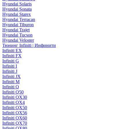
Hyundai Solaris
Hyundai Sonata
Hyundai Starex
Hyundai Terracan
Hyundai Tiburon
Hyundai Trajet
Hyundai Tucson
Hyundai Veloster
Тюнинг Infiniti | Инфинити
Infiniti EX
Infiniti FX
Infiniti G
Infiniti I
Infiniti J
Infiniti JX
Infiniti M
Infiniti Q
Infiniti Q50
Infiniti QX30
Infiniti QX4
Infiniti QX50
Infiniti QX56
Infiniti QX60
Infiniti QX70
Infiniti QX80