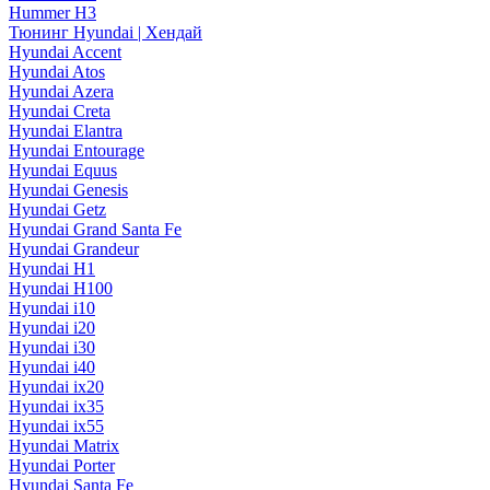
Hummer H3
Тюнинг Hyundai | Хендай
Hyundai Accent
Hyundai Atos
Hyundai Azera
Hyundai Creta
Hyundai Elantra
Hyundai Entourage
Hyundai Equus
Hyundai Genesis
Hyundai Getz
Hyundai Grand Santa Fe
Hyundai Grandeur
Hyundai H1
Hyundai H100
Hyundai i10
Hyundai i20
Hyundai i30
Hyundai i40
Hyundai ix20
Hyundai ix35
Hyundai ix55
Hyundai Matrix
Hyundai Porter
Hyundai Santa Fe