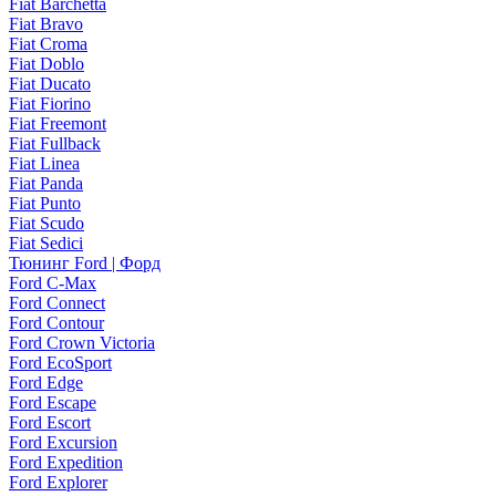
Fiat Barchetta
Fiat Bravo
Fiat Croma
Fiat Doblo
Fiat Ducato
Fiat Fiorino
Fiat Freemont
Fiat Fullback
Fiat Linea
Fiat Panda
Fiat Punto
Fiat Scudo
Fiat Sedici
Тюнинг Ford | Форд
Ford C-Max
Ford Connect
Ford Contour
Ford Crown Victoria
Ford EcoSport
Ford Edge
Ford Escape
Ford Escort
Ford Excursion
Ford Expedition
Ford Explorer