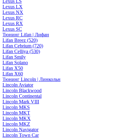
Lexus LS
Lexus LX
Lexus NX
Lexus RC
Lexus RX
Lexus SC
Тюнинг Lifan | Лифан
Lifan Breez (520)
Lifan Cebrium (720)
Lifan Celliya (530)
Lifan Smily
Lifan Solano
Lifan X50
Lifan X60
Тюнинг Lincoln | Линкольн
Lincoln Aviator
Lincoln Blackwood
Lincoln Continental
Lincoln Mark VIII
Lincoln MKS
Lincoln MKT
Lincoln MKX
Lincoln MKZ
Lincoln Navigator
Lincoln Town Car