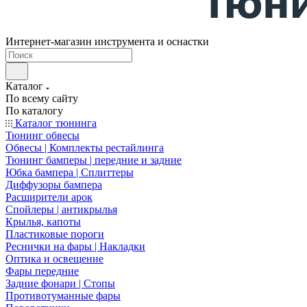
Интернет-магазин инструмента и оснастки
Каталог
По всему сайту
По каталогу
Каталог тюнинга
Тюнинг обвесы
Обвесы | Комплекты рестайлинга
Тюнинг бамперы | передние и задние
Юбка бампера | Сплиттеры
Диффузоры бампера
Расширители арок
Спойлеры | антикрылья
Крылья, капоты
Пластиковые пороги
Реснички на фары | Накладки
Оптика и освещение
Фары передние
Задние фонари | Стопы
Противотуманные фары