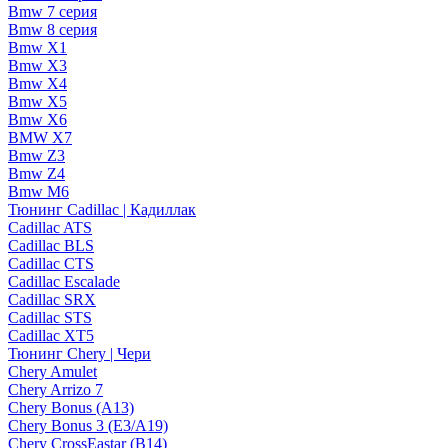
Bmw 7 серия
Bmw 8 серия
Bmw X1
Bmw X3
Bmw X4
Bmw X5
Bmw X6
BMW X7
Bmw Z3
Bmw Z4
Bmw М6
Тюнинг Cadillac | Кадиллак
Cadillac ATS
Cadillac BLS
Cadillac CTS
Cadillac Escalade
Cadillac SRX
Cadillac STS
Cadillac XT5
Тюнинг Chery | Чери
Chery Amulet
Chery Arrizo 7
Chery Bonus (A13)
Chery Bonus 3 (E3/A19)
Chery CrossEastar (B14)