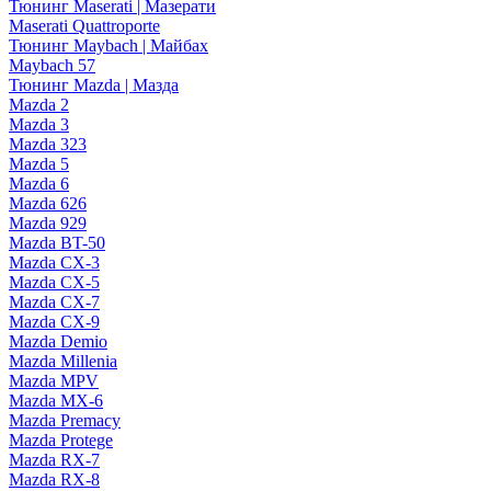
Тюнинг Maserati | Мазерати
Maserati Quattroporte
Тюнинг Maybach | Майбах
Maybach 57
Тюнинг Mazda | Мазда
Mazda 2
Mazda 3
Mazda 323
Mazda 5
Mazda 6
Mazda 626
Mazda 929
Mazda BT-50
Mazda CX-3
Mazda CX-5
Mazda CX-7
Mazda CX-9
Mazda Demio
Mazda Millenia
Mazda MPV
Mazda MX-6
Mazda Premacy
Mazda Protege
Mazda RX-7
Mazda RX-8