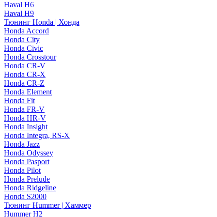
Haval H6
Haval H9
Тюнинг Honda | Хонда
Honda Accord
Honda City
Honda Civic
Honda Crosstour
Honda CR-V
Honda CR-X
Honda CR-Z
Honda Element
Honda Fit
Honda FR-V
Honda HR-V
Honda Insight
Honda Integra, RS-X
Honda Jazz
Honda Odyssey
Honda Pasport
Honda Pilot
Honda Prelude
Honda Ridgeline
Honda S2000
Тюнинг Hummer | Хаммер
Hummer H2