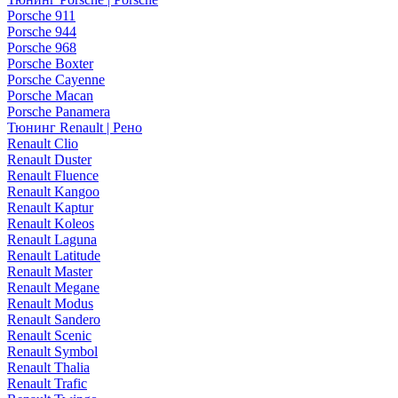
Porsche 911
Porsche 944
Porsche 968
Porsche Boxter
Porsche Cayenne
Porsche Macan
Porsche Panamera
Тюнинг Renault | Рено
Renault Clio
Renault Duster
Renault Fluence
Renault Kangoo
Renault Kaptur
Renault Koleos
Renault Laguna
Renault Latitude
Renault Master
Renault Megane
Renault Modus
Renault Sandero
Renault Scenic
Renault Symbol
Renault Thalia
Renault Trafic