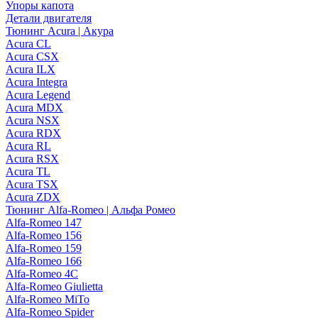
Упоры капота
Детали двигателя
Тюнинг Acura | Акура
Acura CL
Acura CSX
Acura ILX
Acura Integra
Acura Legend
Acura MDX
Acura NSX
Acura RDX
Acura RL
Acura RSX
Acura TL
Acura TSX
Acura ZDX
Тюнинг Alfa-Romeo | Альфа Ромео
Alfa-Romeo 147
Alfa-Romeo 156
Alfa-Romeo 159
Alfa-Romeo 166
Alfa-Romeo 4C
Alfa-Romeo Giulietta
Alfa-Romeo MiTo
Alfa-Romeo Spider