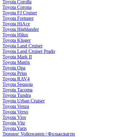
Toyota Corolla
Toyota Corona
Toyota FJ Cruiser
Toyota Fortuner
Toyota HiAce
Toyota Highlander
Toyota Hilux
Toyota Kluger
Toyota Land Cruiser
Toyota Land Cruiser Prado
Toyota Mark II
Toyota Matrix
Toyota Opa
Toyota Prius
Toyota RAV4
Toyota Sequoia
Toyota Tacoma
Toyota Tundra
Toyota Urban Cruiser
Toyota Venza
Toyota Verso
Toyota Vios
Toyota Vitz
Toyota Yaris
Тюнинг Volkswagen | Фольксваген