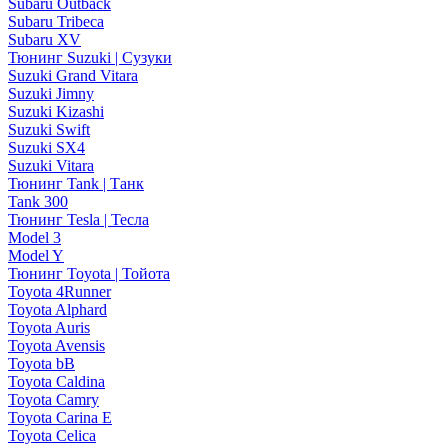
Subaru Outback
Subaru Tribeca
Subaru XV
Тюнинг Suzuki | Сузуки
Suzuki Grand Vitara
Suzuki Jimny
Suzuki Kizashi
Suzuki Swift
Suzuki SX4
Suzuki Vitara
Тюнинг Tank | Танк
Tank 300
Тюнинг Tesla | Тесла
Model 3
Model Y
Тюнинг Toyota | Тойота
Toyota 4Runner
Toyota Alphard
Toyota Auris
Toyota Avensis
Toyota bB
Toyota Caldina
Toyota Camry
Toyota Carina E
Toyota Celica