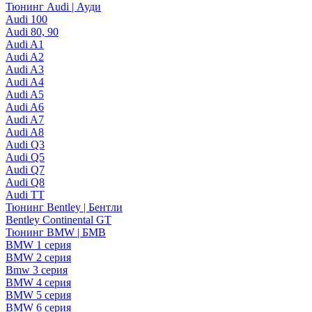
Тюнинг Audi | Ауди
Audi 100
Audi 80, 90
Audi A1
Audi A2
Audi A3
Audi A4
Audi A5
Audi A6
Audi A7
Audi A8
Audi Q3
Audi Q5
Audi Q7
Audi Q8
Audi TT
Тюнинг Bentley | Бентли
Bentley Continental GT
Тюнинг BMW | БМВ
BMW 1 серия
BMW 2 серия
Bmw 3 серия
BMW 4 серия
BMW 5 серия
BMW 6 серия