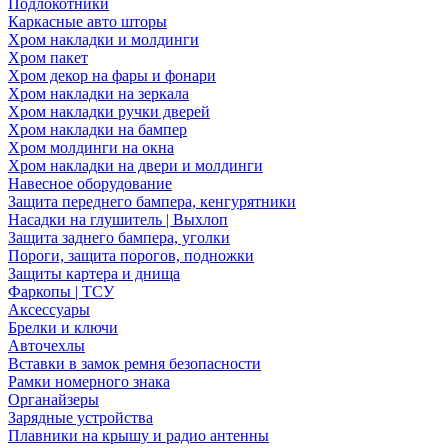
Подлокотники
Каркасные авто шторы
Хром накладки и молдинги
Хром пакет
Хром декор на фары и фонари
Хром накладки на зеркала
Хром накладки ручки дверей
Хром накладки на бампер
Хром молдинги на окна
Хром накладки на двери и молдинги
Навесное оборудование
Защита переднего бампера, кенгурятники
Насадки на глушитель | Выхлоп
Защита заднего бампера, уголки
Пороги, защита порогов, подножки
Защиты картера и днища
Фаркопы | ТСУ
Аксессуары
Брелки и ключи
Авточехлы
Вставки в замок ремня безопасности
Рамки номерного знака
Органайзеры
Зарядные устройства
Плавники на крышу и радио антенны