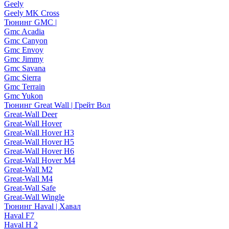
Geely
Geely MK Cross
Тюнинг GMC |
Gmc Acadia
Gmc Canyon
Gmc Envoy
Gmc Jimmy
Gmc Savana
Gmc Sierra
Gmc Terrain
Gmc Yukon
Тюнинг Great Wall | Грейт Вол
Great-Wall Deer
Great-Wall Hover
Great-Wall Hover H3
Great-Wall Hover H5
Great-Wall Hover H6
Great-Wall Hover M4
Great-Wall M2
Great-Wall M4
Great-Wall Safe
Great-Wall Wingle
Тюнинг Haval | Хавал
Haval F7
Haval H 2