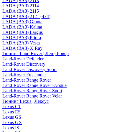
LADA (ВАЗ) 2113
LADA (ВАЗ) 2114
LADA (ВАЗ) 2115
LADA (ВАЗ) 2121 (4x4)
LADA (ВАЗ) Granta
LADA (ВАЗ) Kalina
LADA (ВАЗ) Largus
LADA (ВАЗ) Priora
LADA (ВАЗ) Vesta
LADA (ВАЗ) X-Ray
Тюнинг Land Rover | Ленд Ровер
Land-Rover Defender
Land-Rover Discovery
Land-Rover Discovery Sport
Land-Rover Freelander
Land-Rover Range Rover
Land-Rover Range Rover Evoque
Land-Rover Range Rover Sport
Land-Rover Range Rover Velar
Тюнинг Lexus | Лексус
Lexus CT
Lexus ES
Lexus GS
Lexus GX
Lexus IS