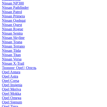
Nissan NP300
Nissan Pathfinder
Nissan Patrol
Nissan Primera
Nissan Qashqai
Nissan Quest
Nissan Rogue
Nissan Sentra
Nissan Skyline
Nissan Teana
Nissan Terrano
Nissan Tiida
Nissan Titan
Nissan Versa
Nissan X-Trail
Тюнинг Opel | Опель
Opel Antara
Opel Astra
Opel Corsa
Opel Insignia
Opel Meriva
Opel Mokka
Opel Omega
Opel Signum
Opel Tigra