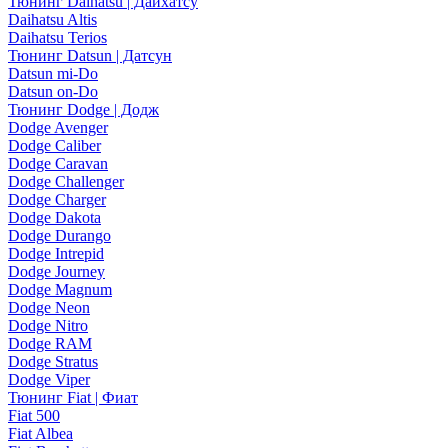
Тюнинг Daihatsu | Дайхатсу
Daihatsu Altis
Daihatsu Terios
Тюнинг Datsun | Датсун
Datsun mi-Do
Datsun on-Do
Тюнинг Dodge | Додж
Dodge Avenger
Dodge Caliber
Dodge Caravan
Dodge Challenger
Dodge Charger
Dodge Dakota
Dodge Durango
Dodge Intrepid
Dodge Journey
Dodge Magnum
Dodge Neon
Dodge Nitro
Dodge RAM
Dodge Stratus
Dodge Viper
Тюнинг Fiat | Фиат
Fiat 500
Fiat Albea