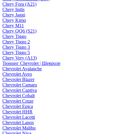
Chery Fora (A21)
Chery Indis
Chery Jaggi
Chery Kimo
Chery M11
Chery QQ6 (S21)
Chery Tiggo
Chery Tiggo 2
Chery Tiggo 3
Chery Tiggo 5
Chery Very (A13)
Тюнинг Chevrolet | Шевроле
Chevrolet Avalanche
Chevrolet Aveo
Chevrolet Blazer
Chevrolet Camaro
Chevrolet Captiva
Chevrolet Cobalt
Chevrolet Cruze
Chevrolet Epica
Chevrolet HHR
Chevrolet Lacetti
Chevrolet Lanos
Chevrolet Malibu
Chevrolet Niva