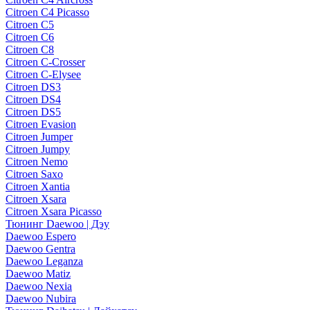
Citroen C4 Picasso
Citroen C5
Citroen C6
Citroen C8
Citroen C-Crosser
Citroen C-Elysee
Citroen DS3
Citroen DS4
Citroen DS5
Citroen Evasion
Citroen Jumper
Citroen Jumpy
Citroen Nemo
Citroen Saxo
Citroen Xantia
Citroen Xsara
Citroen Xsara Picasso
Тюнинг Daewoo | Дэу
Daewoo Espero
Daewoo Gentra
Daewoo Leganza
Daewoo Matiz
Daewoo Nexia
Daewoo Nubira