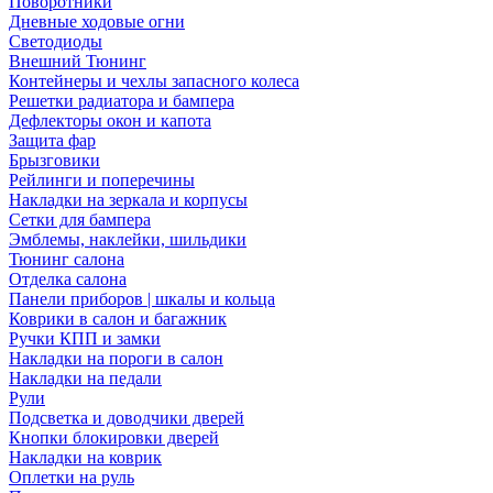
Поворотники
Дневные ходовые огни
Светодиоды
Внешний Тюнинг
Контейнеры и чехлы запасного колеса
Решетки радиатора и бампера
Дефлекторы окон и капота
Защита фар
Брызговики
Рейлинги и поперечины
Накладки на зеркала и корпусы
Сетки для бампера
Эмблемы, наклейки, шильдики
Тюнинг салона
Отделка салона
Панели приборов | шкалы и кольца
Коврики в салон и багажник
Ручки КПП и замки
Накладки на пороги в салон
Накладки на педали
Рули
Подсветка и доводчики дверей
Кнопки блокировки дверей
Накладки на коврик
Оплетки на руль