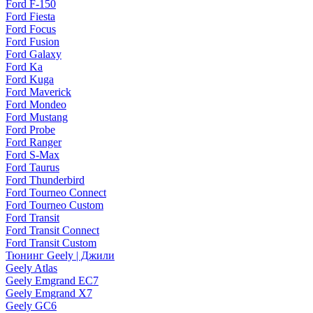
Ford F-150
Ford Fiesta
Ford Focus
Ford Fusion
Ford Galaxy
Ford Ka
Ford Kuga
Ford Maverick
Ford Mondeo
Ford Mustang
Ford Probe
Ford Ranger
Ford S-Max
Ford Taurus
Ford Thunderbird
Ford Tourneo Connect
Ford Tourneo Custom
Ford Transit
Ford Transit Connect
Ford Transit Custom
Тюнинг Geely | Джили
Geely Atlas
Geely Emgrand EC7
Geely Emgrand X7
Geely GC6