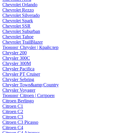
Chevrolet Orlando
Chevrolet Rezzo
Chevrolet Silverado
Chevrolet Spark
Chevrolet SSR
Chevrolet Suburban
Chevrolet Tahoe
Chevrolet TrailBlazer
Тюнинг Chrysler | Крайслер
Chrysler 200
Chrysler 300C
Chrysler 300M
Chrysler Pacifica
Chrysler PT Cruiser
Chrysler Sebring
Chrysler Town&amp;Country
Chrysler Voyager
Тюнинг Citroen | Ситроен
Citroen Berlingo
Citroen C1
Citroen C2
Citroen C3
Citroen C3 Picasso
Citroen C4
Citroen C4 Aircross