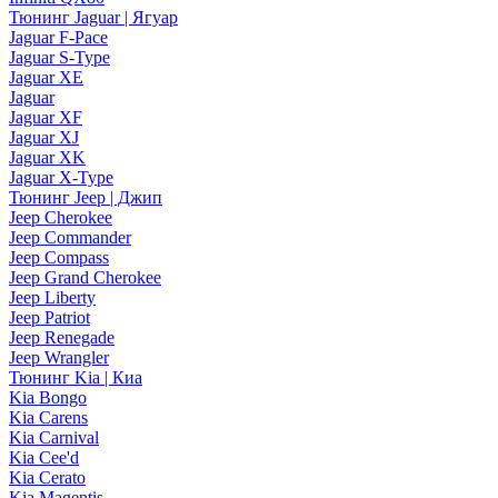
Тюнинг Jaguar | Ягуар
Jaguar F-Pace
Jaguar S-Type
Jaguar XE
Jaguar
Jaguar XF
Jaguar XJ
Jaguar XK
Jaguar X-Type
Тюнинг Jeep | Джип
Jeep Cherokee
Jeep Commander
Jeep Compass
Jeep Grand Cherokee
Jeep Liberty
Jeep Patriot
Jeep Renegade
Jeep Wrangler
Тюнинг Kia | Киа
Kia Bongo
Kia Carens
Kia Carnival
Kia Cee'd
Kia Cerato
Kia Magentis