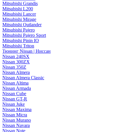
Mitsubishi Grandis
Mitsubishi L200
Mitsubishi Lancer
Mitsubishi Mirage
Mitsubishi Outlander
Mitsubishi Pajero
Mitsubishi Pajero Sport
Mitsubishi Pinin IO
Mitsubishi Triton
Тюнинг Nissan | Ниссан
Nissan 240SX
Nissan 300ZX
Nissan 350Z
Nissan Almera
Nissan Almera Classic
Nissan Altima
Nissan Armada
Nissan Cube
Nissan GT-R
Nissan Juke
Nissan Maxima
Nissan Micra
Nissan Murano
Nissan Navara
Nissan Note