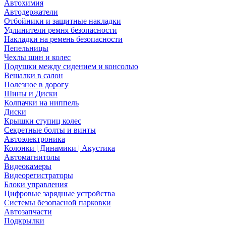
Автохимия
Автодержатели
Отбойники и защитные накладки
Удлинители ремня безопасности
Накладки на ремень безопасности
Пепельницы
Чехлы шин и колес
Подушки между сидением и консолью
Вешалки в салон
Полезное в дорогу
Шины и Диски
Колпачки на ниппель
Диски
Крышки ступиц колес
Секретные болты и винты
Автоэлектроника
Колонки | Динамики | Акустика
Автомагнитолы
Видеокамеры
Видеорегистраторы
Блоки управления
Цифровые зарядные устройства
Системы безопасной парковки
Автозапчасти
Подкрылки