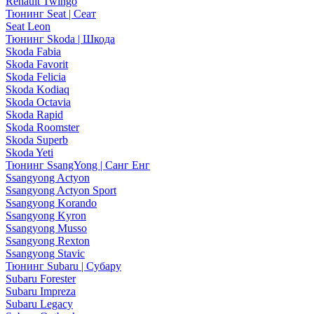
Renault Twingo
Тюнинг Seat | Сеат
Seat Leon
Тюнинг Skoda | Шкода
Skoda Fabia
Skoda Favorit
Skoda Felicia
Skoda Kodiaq
Skoda Octavia
Skoda Rapid
Skoda Roomster
Skoda Superb
Skoda Yeti
Тюнинг SsangYong | Санг Енг
Ssangyong Actyon
Ssangyong Actyon Sport
Ssangyong Korando
Ssangyong Kyron
Ssangyong Musso
Ssangyong Rexton
Ssangyong Stavic
Тюнинг Subaru | Субару
Subaru Forester
Subaru Impreza
Subaru Legacy