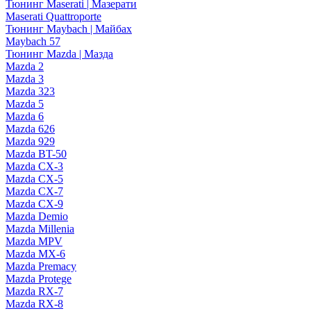
Тюнинг Maserati | Мазерати
Maserati Quattroporte
Тюнинг Maybach | Майбах
Maybach 57
Тюнинг Mazda | Мазда
Mazda 2
Mazda 3
Mazda 323
Mazda 5
Mazda 6
Mazda 626
Mazda 929
Mazda BT-50
Mazda CX-3
Mazda CX-5
Mazda CX-7
Mazda CX-9
Mazda Demio
Mazda Millenia
Mazda MPV
Mazda MX-6
Mazda Premacy
Mazda Protege
Mazda RX-7
Mazda RX-8