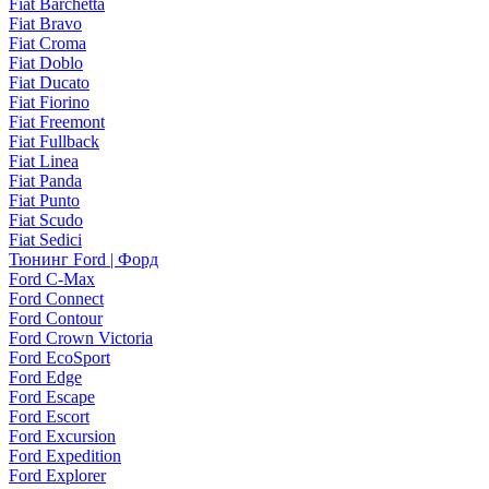
Fiat Barchetta
Fiat Bravo
Fiat Croma
Fiat Doblo
Fiat Ducato
Fiat Fiorino
Fiat Freemont
Fiat Fullback
Fiat Linea
Fiat Panda
Fiat Punto
Fiat Scudo
Fiat Sedici
Тюнинг Ford | Форд
Ford C-Max
Ford Connect
Ford Contour
Ford Crown Victoria
Ford EcoSport
Ford Edge
Ford Escape
Ford Escort
Ford Excursion
Ford Expedition
Ford Explorer