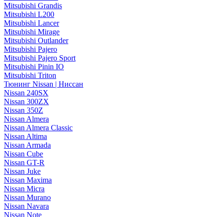
Mitsubishi Grandis
Mitsubishi L200
Mitsubishi Lancer
Mitsubishi Mirage
Mitsubishi Outlander
Mitsubishi Pajero
Mitsubishi Pajero Sport
Mitsubishi Pinin IO
Mitsubishi Triton
Тюнинг Nissan | Ниссан
Nissan 240SX
Nissan 300ZX
Nissan 350Z
Nissan Almera
Nissan Almera Classic
Nissan Altima
Nissan Armada
Nissan Cube
Nissan GT-R
Nissan Juke
Nissan Maxima
Nissan Micra
Nissan Murano
Nissan Navara
Nissan Note