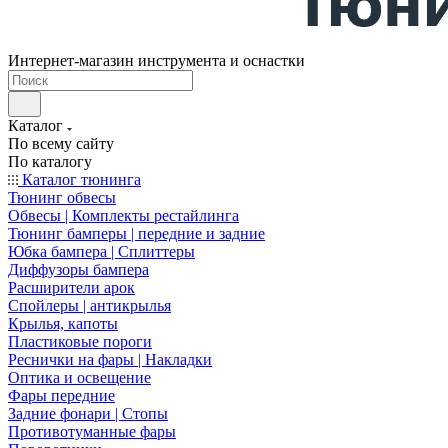
Интернет-магазин инструмента и оснастки
Каталог
По всему сайту
По каталогу
Каталог тюнинга
Тюнинг обвесы
Обвесы | Комплекты рестайлинга
Тюнинг бамперы | передние и задние
Юбка бампера | Сплиттеры
Диффузоры бампера
Расширители арок
Спойлеры | антикрылья
Крылья, капоты
Пластиковые пороги
Реснички на фары | Накладки
Оптика и освещение
Фары передние
Задние фонари | Стопы
Противотуманные фары