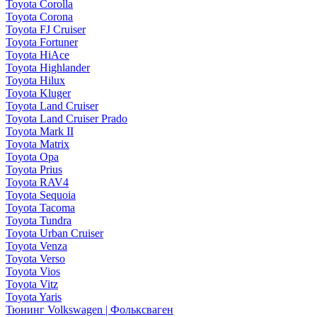
Toyota Corolla
Toyota Corona
Toyota FJ Cruiser
Toyota Fortuner
Toyota HiAce
Toyota Highlander
Toyota Hilux
Toyota Kluger
Toyota Land Cruiser
Toyota Land Cruiser Prado
Toyota Mark II
Toyota Matrix
Toyota Opa
Toyota Prius
Toyota RAV4
Toyota Sequoia
Toyota Tacoma
Toyota Tundra
Toyota Urban Cruiser
Toyota Venza
Toyota Verso
Toyota Vios
Toyota Vitz
Toyota Yaris
Тюнинг Volkswagen | Фольксваген