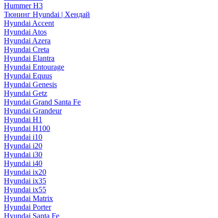
Hummer H3
Тюнинг Hyundai | Хендай
Hyundai Accent
Hyundai Atos
Hyundai Azera
Hyundai Creta
Hyundai Elantra
Hyundai Entourage
Hyundai Equus
Hyundai Genesis
Hyundai Getz
Hyundai Grand Santa Fe
Hyundai Grandeur
Hyundai H1
Hyundai H100
Hyundai i10
Hyundai i20
Hyundai i30
Hyundai i40
Hyundai ix20
Hyundai ix35
Hyundai ix55
Hyundai Matrix
Hyundai Porter
Hyundai Santa Fe