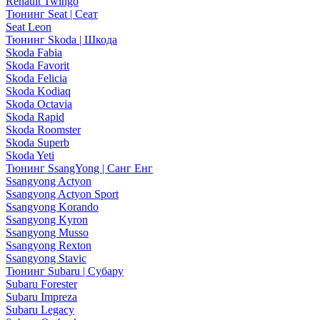
Renault Twingo
Тюнинг Seat | Сеат
Seat Leon
Тюнинг Skoda | Шкода
Skoda Fabia
Skoda Favorit
Skoda Felicia
Skoda Kodiaq
Skoda Octavia
Skoda Rapid
Skoda Roomster
Skoda Superb
Skoda Yeti
Тюнинг SsangYong | Санг Енг
Ssangyong Actyon
Ssangyong Actyon Sport
Ssangyong Korando
Ssangyong Kyron
Ssangyong Musso
Ssangyong Rexton
Ssangyong Stavic
Тюнинг Subaru | Субару
Subaru Forester
Subaru Impreza
Subaru Legacy