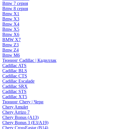
Bmw 7 серия
Bmw 8 серия
Bmw X1
Bmw X3
Bmw X4
Bmw X5
Bmw X6
BMW X7
Bmw Z3
Bmw Z4
Bmw М6
Тюнинг Cadillac | Кадиллак
Cadillac ATS
Cadillac BLS
Cadillac CTS
Cadillac Escalade
Cadillac SRX
Cadillac STS
Cadillac XT5
Тюнинг Chery | Чери
Chery Amulet
Chery Arrizo 7
Chery Bonus (A13)
Chery Bonus 3 (E3/A19)
Chery CrossEastar (B14)