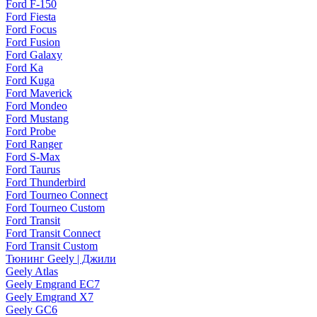
Ford F-150
Ford Fiesta
Ford Focus
Ford Fusion
Ford Galaxy
Ford Ka
Ford Kuga
Ford Maverick
Ford Mondeo
Ford Mustang
Ford Probe
Ford Ranger
Ford S-Max
Ford Taurus
Ford Thunderbird
Ford Tourneo Connect
Ford Tourneo Custom
Ford Transit
Ford Transit Connect
Ford Transit Custom
Тюнинг Geely | Джили
Geely Atlas
Geely Emgrand EC7
Geely Emgrand X7
Geely GC6