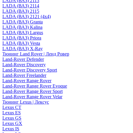
LADA (ВАЗ) 2113
LADA (ВАЗ) 2114
LADA (ВАЗ) 2115
LADA (ВАЗ) 2121 (4x4)
LADA (ВАЗ) Granta
LADA (ВАЗ) Kalina
LADA (ВАЗ) Largus
LADA (ВАЗ) Priora
LADA (ВАЗ) Vesta
LADA (ВАЗ) X-Ray
Тюнинг Land Rover | Ленд Ровер
Land-Rover Defender
Land-Rover Discovery
Land-Rover Discovery Sport
Land-Rover Freelander
Land-Rover Range Rover
Land-Rover Range Rover Evoque
Land-Rover Range Rover Sport
Land-Rover Range Rover Velar
Тюнинг Lexus | Лексус
Lexus CT
Lexus ES
Lexus GS
Lexus GX
Lexus IS