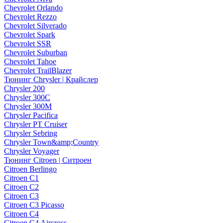
Chevrolet Orlando
Chevrolet Rezzo
Chevrolet Silverado
Chevrolet Spark
Chevrolet SSR
Chevrolet Suburban
Chevrolet Tahoe
Chevrolet TrailBlazer
Тюнинг Chrysler | Крайслер
Chrysler 200
Chrysler 300C
Chrysler 300M
Chrysler Pacifica
Chrysler PT Cruiser
Chrysler Sebring
Chrysler Town&amp;Country
Chrysler Voyager
Тюнинг Citroen | Ситроен
Citroen Berlingo
Citroen C1
Citroen C2
Citroen C3
Citroen C3 Picasso
Citroen C4
Citroen C4 Aircross