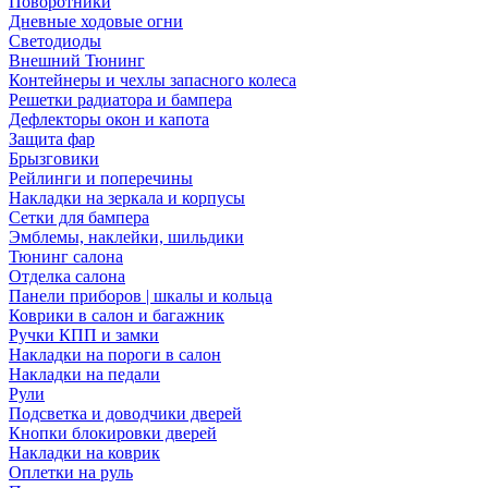
Поворотники
Дневные ходовые огни
Светодиоды
Внешний Тюнинг
Контейнеры и чехлы запасного колеса
Решетки радиатора и бампера
Дефлекторы окон и капота
Защита фар
Брызговики
Рейлинги и поперечины
Накладки на зеркала и корпусы
Сетки для бампера
Эмблемы, наклейки, шильдики
Тюнинг салона
Отделка салона
Панели приборов | шкалы и кольца
Коврики в салон и багажник
Ручки КПП и замки
Накладки на пороги в салон
Накладки на педали
Рули
Подсветка и доводчики дверей
Кнопки блокировки дверей
Накладки на коврик
Оплетки на руль