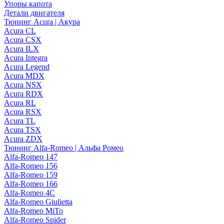
Упоры капота
Детали двигателя
Тюнинг Acura | Акура
Acura CL
Acura CSX
Acura ILX
Acura Integra
Acura Legend
Acura MDX
Acura NSX
Acura RDX
Acura RL
Acura RSX
Acura TL
Acura TSX
Acura ZDX
Тюнинг Alfa-Romeo | Альфа Ромео
Alfa-Romeo 147
Alfa-Romeo 156
Alfa-Romeo 159
Alfa-Romeo 166
Alfa-Romeo 4C
Alfa-Romeo Giulietta
Alfa-Romeo MiTo
Alfa-Romeo Spider