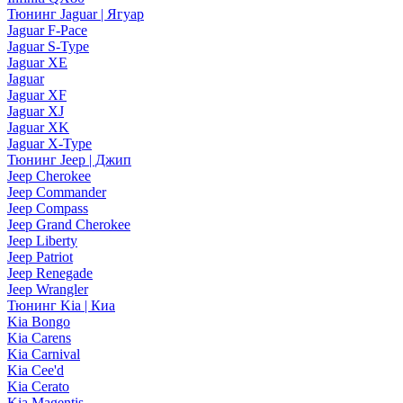
Тюнинг Jaguar | Ягуар
Jaguar F-Pace
Jaguar S-Type
Jaguar XE
Jaguar
Jaguar XF
Jaguar XJ
Jaguar XK
Jaguar X-Type
Тюнинг Jeep | Джип
Jeep Cherokee
Jeep Commander
Jeep Compass
Jeep Grand Cherokee
Jeep Liberty
Jeep Patriot
Jeep Renegade
Jeep Wrangler
Тюнинг Kia | Киа
Kia Bongo
Kia Carens
Kia Carnival
Kia Cee'd
Kia Cerato
Kia Magentis