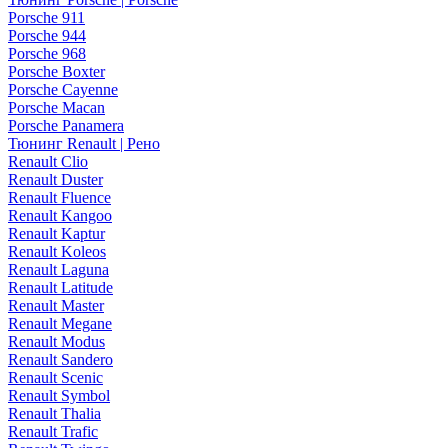
Porsche 911
Porsche 944
Porsche 968
Porsche Boxter
Porsche Cayenne
Porsche Macan
Porsche Panamera
Тюнинг Renault | Рено
Renault Clio
Renault Duster
Renault Fluence
Renault Kangoo
Renault Kaptur
Renault Koleos
Renault Laguna
Renault Latitude
Renault Master
Renault Megane
Renault Modus
Renault Sandero
Renault Scenic
Renault Symbol
Renault Thalia
Renault Trafic