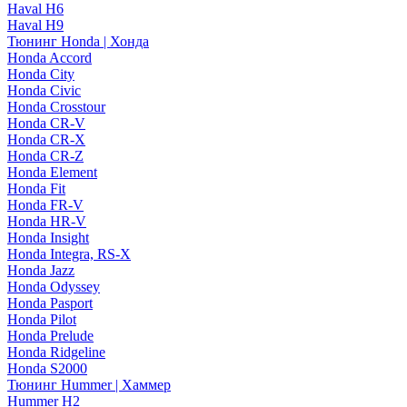
Haval H6
Haval H9
Тюнинг Honda | Хонда
Honda Accord
Honda City
Honda Civic
Honda Crosstour
Honda CR-V
Honda CR-X
Honda CR-Z
Honda Element
Honda Fit
Honda FR-V
Honda HR-V
Honda Insight
Honda Integra, RS-X
Honda Jazz
Honda Odyssey
Honda Pasport
Honda Pilot
Honda Prelude
Honda Ridgeline
Honda S2000
Тюнинг Hummer | Хаммер
Hummer H2