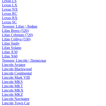
Lexus LS
Lexus LX
Lexus NX
Lexus RC
Lexus RX
Lexus SC
Тюнинг Lifan | Лифан
Lifan Breez (520)
Lifan Cebrium (720)
Lifan Celliya (530)
Lifan Smily
Lifan Solano
Lifan X50
Lifan X60
Тюнинг Lincoln | Линкольн
Lincoln Aviator
Lincoln Blackwood
Lincoln Continental
Lincoln Mark VIII
Lincoln MKS
Lincoln MKT
Lincoln MKX
Lincoln MKZ
Lincoln Navigator
Lincoln Town Car