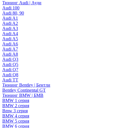
Тюнинг Audi | Ауди
Audi 100
Audi 80, 90
Audi A1
Audi A2
Audi A3
Audi A4
Audi A5
Audi A6
Audi A7
Audi A8
Audi Q3
Audi Q5
Audi Q7
Audi Q8
Audi TT
Тюнинг Bentley | Бентли
Bentley Continental GT
Тюнинг BMW | БМВ
BMW 1 серия
BMW 2 серия
Bmw 3 серия
BMW 4 серия
BMW 5 серия
BMW 6 серия