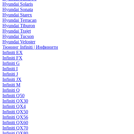
Hyundai Solaris
Hyundai Sonata
Hyundai Starex
Hyundai Terracan
Hyundai Tiburon
Hyundai Trajet
Hyundai Tucson
Hyundai Veloster
Тюнинг Infiniti | Инфинити
Infiniti EX
Infiniti FX
Infiniti G
Infiniti I
Infiniti J
Infiniti JX
Infiniti M
Infiniti Q
Infiniti Q50
Infiniti QX30
Infiniti QX4
Infiniti QX50
Infiniti QX56
Infiniti QX60
Infiniti QX70
Infiniti QX80