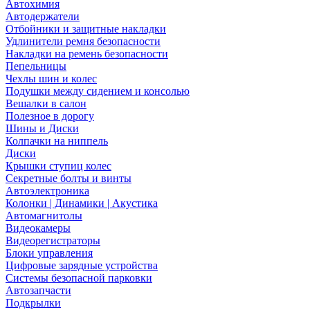
Автохимия
Автодержатели
Отбойники и защитные накладки
Удлинители ремня безопасности
Накладки на ремень безопасности
Пепельницы
Чехлы шин и колес
Подушки между сидением и консолью
Вешалки в салон
Полезное в дорогу
Шины и Диски
Колпачки на ниппель
Диски
Крышки ступиц колес
Секретные болты и винты
Автоэлектроника
Колонки | Динамики | Акустика
Автомагнитолы
Видеокамеры
Видеорегистраторы
Блоки управления
Цифровые зарядные устройства
Системы безопасной парковки
Автозапчасти
Подкрылки