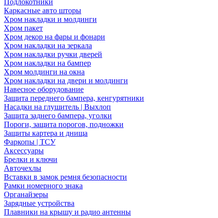
Подлокотники
Каркасные авто шторы
Хром накладки и молдинги
Хром пакет
Хром декор на фары и фонари
Хром накладки на зеркала
Хром накладки ручки дверей
Хром накладки на бампер
Хром молдинги на окна
Хром накладки на двери и молдинги
Навесное оборудование
Защита переднего бампера, кенгурятники
Насадки на глушитель | Выхлоп
Защита заднего бампера, уголки
Пороги, защита порогов, подножки
Защиты картера и днища
Фаркопы | ТСУ
Аксессуары
Брелки и ключи
Авточехлы
Вставки в замок ремня безопасности
Рамки номерного знака
Органайзеры
Зарядные устройства
Плавники на крышу и радио антенны