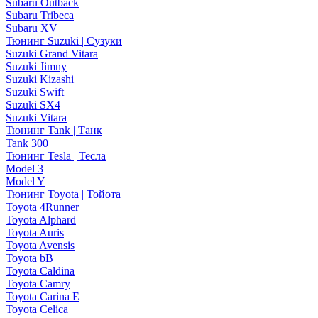
Subaru Outback
Subaru Tribeca
Subaru XV
Тюнинг Suzuki | Сузуки
Suzuki Grand Vitara
Suzuki Jimny
Suzuki Kizashi
Suzuki Swift
Suzuki SX4
Suzuki Vitara
Тюнинг Tank | Танк
Tank 300
Тюнинг Tesla | Тесла
Model 3
Model Y
Тюнинг Toyota | Тойота
Toyota 4Runner
Toyota Alphard
Toyota Auris
Toyota Avensis
Toyota bB
Toyota Caldina
Toyota Camry
Toyota Carina E
Toyota Celica