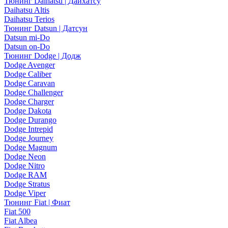
Тюнинг Daihatsu | Дайхатсу
Daihatsu Altis
Daihatsu Terios
Тюнинг Datsun | Датсун
Datsun mi-Do
Datsun on-Do
Тюнинг Dodge | Додж
Dodge Avenger
Dodge Caliber
Dodge Caravan
Dodge Challenger
Dodge Charger
Dodge Dakota
Dodge Durango
Dodge Intrepid
Dodge Journey
Dodge Magnum
Dodge Neon
Dodge Nitro
Dodge RAM
Dodge Stratus
Dodge Viper
Тюнинг Fiat | Фиат
Fiat 500
Fiat Albea