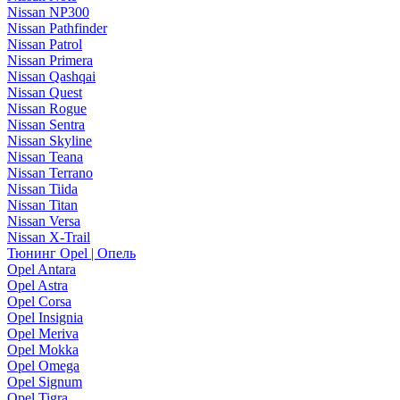
Nissan NP300
Nissan Pathfinder
Nissan Patrol
Nissan Primera
Nissan Qashqai
Nissan Quest
Nissan Rogue
Nissan Sentra
Nissan Skyline
Nissan Teana
Nissan Terrano
Nissan Tiida
Nissan Titan
Nissan Versa
Nissan X-Trail
Тюнинг Opel | Опель
Opel Antara
Opel Astra
Opel Corsa
Opel Insignia
Opel Meriva
Opel Mokka
Opel Omega
Opel Signum
Opel Tigra