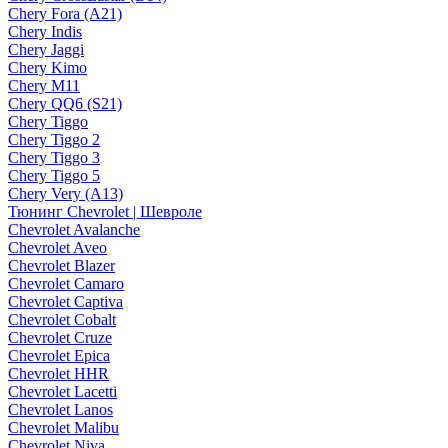
Chery Fora (A21)
Chery Indis
Chery Jaggi
Chery Kimo
Chery M11
Chery QQ6 (S21)
Chery Tiggo
Chery Tiggo 2
Chery Tiggo 3
Chery Tiggo 5
Chery Very (A13)
Тюнинг Chevrolet | Шевроле
Chevrolet Avalanche
Chevrolet Aveo
Chevrolet Blazer
Chevrolet Camaro
Chevrolet Captiva
Chevrolet Cobalt
Chevrolet Cruze
Chevrolet Epica
Chevrolet HHR
Chevrolet Lacetti
Chevrolet Lanos
Chevrolet Malibu
Chevrolet Niva