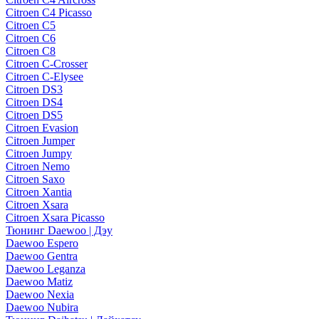
Citroen C4 Picasso
Citroen C5
Citroen C6
Citroen C8
Citroen C-Crosser
Citroen C-Elysee
Citroen DS3
Citroen DS4
Citroen DS5
Citroen Evasion
Citroen Jumper
Citroen Jumpy
Citroen Nemo
Citroen Saxo
Citroen Xantia
Citroen Xsara
Citroen Xsara Picasso
Тюнинг Daewoo | Дэу
Daewoo Espero
Daewoo Gentra
Daewoo Leganza
Daewoo Matiz
Daewoo Nexia
Daewoo Nubira