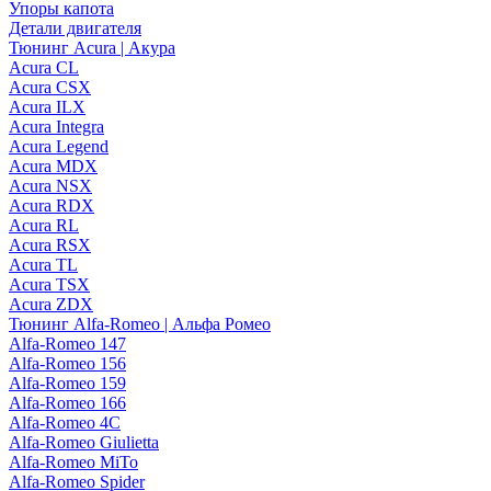
Упоры капота
Детали двигателя
Тюнинг Acura | Акура
Acura CL
Acura CSX
Acura ILX
Acura Integra
Acura Legend
Acura MDX
Acura NSX
Acura RDX
Acura RL
Acura RSX
Acura TL
Acura TSX
Acura ZDX
Тюнинг Alfa-Romeo | Альфа Ромео
Alfa-Romeo 147
Alfa-Romeo 156
Alfa-Romeo 159
Alfa-Romeo 166
Alfa-Romeo 4C
Alfa-Romeo Giulietta
Alfa-Romeo MiTo
Alfa-Romeo Spider