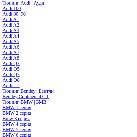
Тюнинг Audi | Ауди
Audi 100
Audi 80, 90
Audi A1
Audi A2
Audi A3
Audi A4
Audi A5
Audi A6
Audi A7
Audi A8
Audi Q3
Audi Q5
Audi Q7
Audi Q8
Audi TT
Тюнинг Bentley | Бентли
Bentley Continental GT
Тюнинг BMW | БМВ
BMW 1 серия
BMW 2 серия
Bmw 3 серия
BMW 4 серия
BMW 5 серия
BMW 6 серия