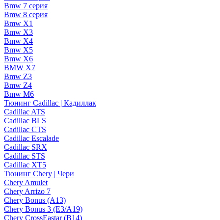
Bmw 7 серия
Bmw 8 серия
Bmw X1
Bmw X3
Bmw X4
Bmw X5
Bmw X6
BMW X7
Bmw Z3
Bmw Z4
Bmw М6
Тюнинг Cadillac | Кадиллак
Cadillac ATS
Cadillac BLS
Cadillac CTS
Cadillac Escalade
Cadillac SRX
Cadillac STS
Cadillac XT5
Тюнинг Chery | Чери
Chery Amulet
Chery Arrizo 7
Chery Bonus (A13)
Chery Bonus 3 (E3/A19)
Chery CrossEastar (B14)