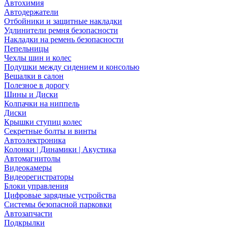
Автохимия
Автодержатели
Отбойники и защитные накладки
Удлинители ремня безопасности
Накладки на ремень безопасности
Пепельницы
Чехлы шин и колес
Подушки между сидением и консолью
Вешалки в салон
Полезное в дорогу
Шины и Диски
Колпачки на ниппель
Диски
Крышки ступиц колес
Секретные болты и винты
Автоэлектроника
Колонки | Динамики | Акустика
Автомагнитолы
Видеокамеры
Видеорегистраторы
Блоки управления
Цифровые зарядные устройства
Системы безопасной парковки
Автозапчасти
Подкрылки