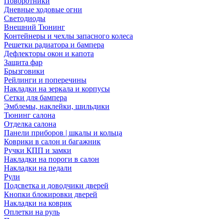
Поворотники
Дневные ходовые огни
Светодиоды
Внешний Тюнинг
Контейнеры и чехлы запасного колеса
Решетки радиатора и бампера
Дефлекторы окон и капота
Защита фар
Брызговики
Рейлинги и поперечины
Накладки на зеркала и корпусы
Сетки для бампера
Эмблемы, наклейки, шильдики
Тюнинг салона
Отделка салона
Панели приборов | шкалы и кольца
Коврики в салон и багажник
Ручки КПП и замки
Накладки на пороги в салон
Накладки на педали
Рули
Подсветка и доводчики дверей
Кнопки блокировки дверей
Накладки на коврик
Оплетки на руль