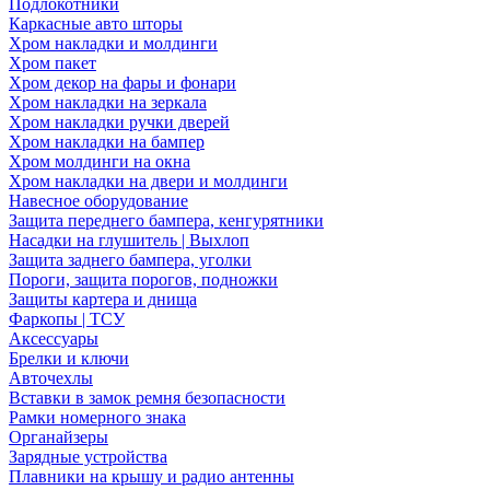
Подлокотники
Каркасные авто шторы
Хром накладки и молдинги
Хром пакет
Хром декор на фары и фонари
Хром накладки на зеркала
Хром накладки ручки дверей
Хром накладки на бампер
Хром молдинги на окна
Хром накладки на двери и молдинги
Навесное оборудование
Защита переднего бампера, кенгурятники
Насадки на глушитель | Выхлоп
Защита заднего бампера, уголки
Пороги, защита порогов, подножки
Защиты картера и днища
Фаркопы | ТСУ
Аксессуары
Брелки и ключи
Авточехлы
Вставки в замок ремня безопасности
Рамки номерного знака
Органайзеры
Зарядные устройства
Плавники на крышу и радио антенны