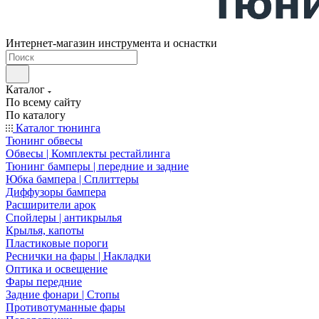
Интернет-магазин инструмента и оснастки
Каталог
По всему сайту
По каталогу
Каталог тюнинга
Тюнинг обвесы
Обвесы | Комплекты рестайлинга
Тюнинг бамперы | передние и задние
Юбка бампера | Сплиттеры
Диффузоры бампера
Расширители арок
Спойлеры | антикрылья
Крылья, капоты
Пластиковые пороги
Реснички на фары | Накладки
Оптика и освещение
Фары передние
Задние фонари | Стопы
Противотуманные фары