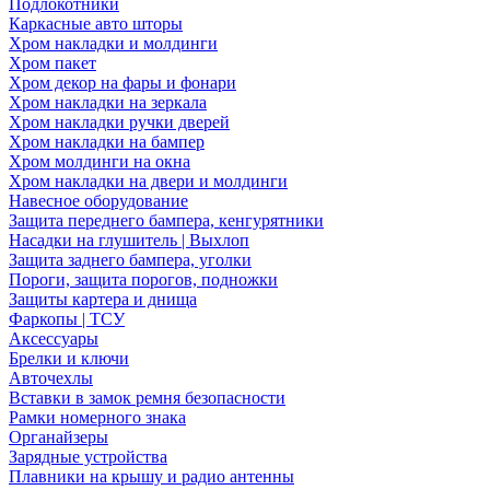
Подлокотники
Каркасные авто шторы
Хром накладки и молдинги
Хром пакет
Хром декор на фары и фонари
Хром накладки на зеркала
Хром накладки ручки дверей
Хром накладки на бампер
Хром молдинги на окна
Хром накладки на двери и молдинги
Навесное оборудование
Защита переднего бампера, кенгурятники
Насадки на глушитель | Выхлоп
Защита заднего бампера, уголки
Пороги, защита порогов, подножки
Защиты картера и днища
Фаркопы | ТСУ
Аксессуары
Брелки и ключи
Авточехлы
Вставки в замок ремня безопасности
Рамки номерного знака
Органайзеры
Зарядные устройства
Плавники на крышу и радио антенны