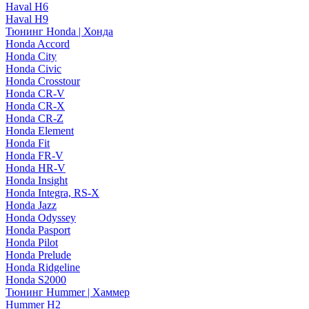
Haval H6
Haval H9
Тюнинг Honda | Хонда
Honda Accord
Honda City
Honda Civic
Honda Crosstour
Honda CR-V
Honda CR-X
Honda CR-Z
Honda Element
Honda Fit
Honda FR-V
Honda HR-V
Honda Insight
Honda Integra, RS-X
Honda Jazz
Honda Odyssey
Honda Pasport
Honda Pilot
Honda Prelude
Honda Ridgeline
Honda S2000
Тюнинг Hummer | Хаммер
Hummer H2