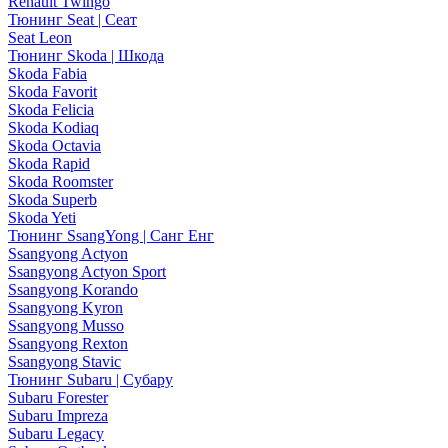
Renault Twingo
Тюнинг Seat | Сеат
Seat Leon
Тюнинг Skoda | Шкода
Skoda Fabia
Skoda Favorit
Skoda Felicia
Skoda Kodiaq
Skoda Octavia
Skoda Rapid
Skoda Roomster
Skoda Superb
Skoda Yeti
Тюнинг SsangYong | Санг Енг
Ssangyong Actyon
Ssangyong Actyon Sport
Ssangyong Korando
Ssangyong Kyron
Ssangyong Musso
Ssangyong Rexton
Ssangyong Stavic
Тюнинг Subaru | Субару
Subaru Forester
Subaru Impreza
Subaru Legacy