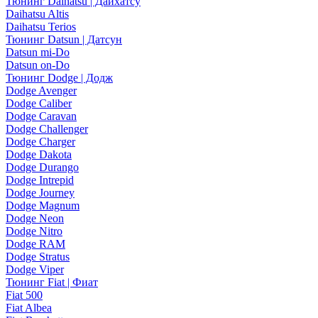
Тюнинг Daihatsu | Дайхатсу
Daihatsu Altis
Daihatsu Terios
Тюнинг Datsun | Датсун
Datsun mi-Do
Datsun on-Do
Тюнинг Dodge | Додж
Dodge Avenger
Dodge Caliber
Dodge Caravan
Dodge Challenger
Dodge Charger
Dodge Dakota
Dodge Durango
Dodge Intrepid
Dodge Journey
Dodge Magnum
Dodge Neon
Dodge Nitro
Dodge RAM
Dodge Stratus
Dodge Viper
Тюнинг Fiat | Фиат
Fiat 500
Fiat Albea