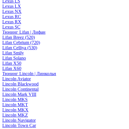
Lexus LS
Lexus LX
Lexus NX
Lexus RC
Lexus RX
Lexus SC
Тюнинг Lifan | Лифан
Lifan Breez (520)
Lifan Cebrium (720)
Lifan Celliya (530)
Lifan Smily
Lifan Solano
Lifan X50
Lifan X60
Тюнинг Lincoln | Линкольн
Lincoln Aviator
Lincoln Blackwood
Lincoln Continental
Lincoln Mark VIII
Lincoln MKS
Lincoln MKT
Lincoln MKX
Lincoln MKZ
Lincoln Navigator
Lincoln Town Car