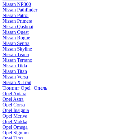
Nissan NP300
Nissan Pathfinder
Nissan Patrol
Nissan Primera
Nissan Qashqai
Nissan Quest
Nissan Rogue
Nissan Sentra
Nissan Skyline
Nissan Teana
Nissan Terrano
Nissan Tiida
Nissan Titan
Nissan Versa
Nissan X-Trail
Тюнинг Opel | Опель
Opel Antara
Opel Astra
Opel Corsa
Opel Insignia
Opel Meriva
Opel Mokka
Opel Omega
Opel Signum
Opel Tigra