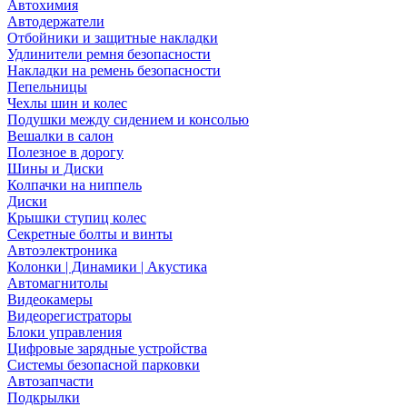
Автохимия
Автодержатели
Отбойники и защитные накладки
Удлинители ремня безопасности
Накладки на ремень безопасности
Пепельницы
Чехлы шин и колес
Подушки между сидением и консолью
Вешалки в салон
Полезное в дорогу
Шины и Диски
Колпачки на ниппель
Диски
Крышки ступиц колес
Секретные болты и винты
Автоэлектроника
Колонки | Динамики | Акустика
Автомагнитолы
Видеокамеры
Видеорегистраторы
Блоки управления
Цифровые зарядные устройства
Системы безопасной парковки
Автозапчасти
Подкрылки