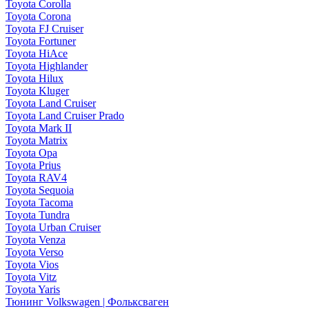
Toyota Corolla
Toyota Corona
Toyota FJ Cruiser
Toyota Fortuner
Toyota HiAce
Toyota Highlander
Toyota Hilux
Toyota Kluger
Toyota Land Cruiser
Toyota Land Cruiser Prado
Toyota Mark II
Toyota Matrix
Toyota Opa
Toyota Prius
Toyota RAV4
Toyota Sequoia
Toyota Tacoma
Toyota Tundra
Toyota Urban Cruiser
Toyota Venza
Toyota Verso
Toyota Vios
Toyota Vitz
Toyota Yaris
Тюнинг Volkswagen | Фольксваген