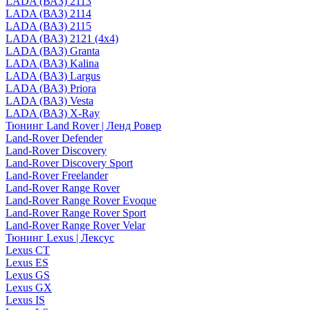
LADA (ВАЗ) 2113
LADA (ВАЗ) 2114
LADA (ВАЗ) 2115
LADA (ВАЗ) 2121 (4x4)
LADA (ВАЗ) Granta
LADA (ВАЗ) Kalina
LADA (ВАЗ) Largus
LADA (ВАЗ) Priora
LADA (ВАЗ) Vesta
LADA (ВАЗ) X-Ray
Тюнинг Land Rover | Ленд Ровер
Land-Rover Defender
Land-Rover Discovery
Land-Rover Discovery Sport
Land-Rover Freelander
Land-Rover Range Rover
Land-Rover Range Rover Evoque
Land-Rover Range Rover Sport
Land-Rover Range Rover Velar
Тюнинг Lexus | Лексус
Lexus CT
Lexus ES
Lexus GS
Lexus GX
Lexus IS