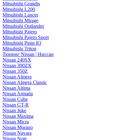
Mitsubishi Grandis
Mitsubishi L200
Mitsubishi Lancer
Mitsubishi Mirage
Mitsubishi Outlander
Mitsubishi Pajero
Mitsubishi Pajero Sport
Mitsubishi Pinin IO
Mitsubishi Triton
Тюнинг Nissan | Ниссан
Nissan 240SX
Nissan 300ZX
Nissan 350Z
Nissan Almera
Nissan Almera Classic
Nissan Altima
Nissan Armada
Nissan Cube
Nissan GT-R
Nissan Juke
Nissan Maxima
Nissan Micra
Nissan Murano
Nissan Navara
Nissan Note