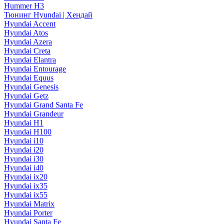
Hummer H3
Тюнинг Hyundai | Хендай
Hyundai Accent
Hyundai Atos
Hyundai Azera
Hyundai Creta
Hyundai Elantra
Hyundai Entourage
Hyundai Equus
Hyundai Genesis
Hyundai Getz
Hyundai Grand Santa Fe
Hyundai Grandeur
Hyundai H1
Hyundai H100
Hyundai i10
Hyundai i20
Hyundai i30
Hyundai i40
Hyundai ix20
Hyundai ix35
Hyundai ix55
Hyundai Matrix
Hyundai Porter
Hyundai Santa Fe