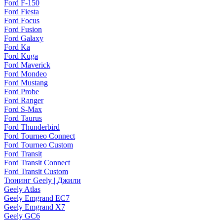
Ford F-150
Ford Fiesta
Ford Focus
Ford Fusion
Ford Galaxy
Ford Ka
Ford Kuga
Ford Maverick
Ford Mondeo
Ford Mustang
Ford Probe
Ford Ranger
Ford S-Max
Ford Taurus
Ford Thunderbird
Ford Tourneo Connect
Ford Tourneo Custom
Ford Transit
Ford Transit Connect
Ford Transit Custom
Тюнинг Geely | Джили
Geely Atlas
Geely Emgrand EC7
Geely Emgrand X7
Geely GC6