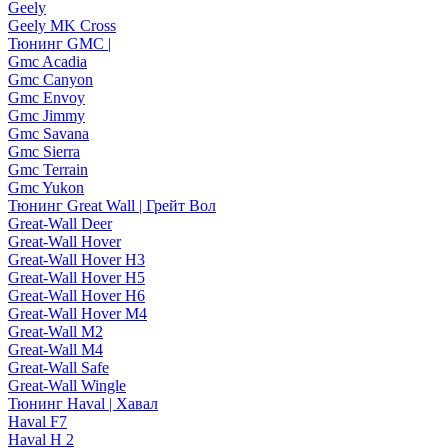
Geely
Geely MK Cross
Тюнинг GMC |
Gmc Acadia
Gmc Canyon
Gmc Envoy
Gmc Jimmy
Gmc Savana
Gmc Sierra
Gmc Terrain
Gmc Yukon
Тюнинг Great Wall | Грейт Вол
Great-Wall Deer
Great-Wall Hover
Great-Wall Hover H3
Great-Wall Hover H5
Great-Wall Hover H6
Great-Wall Hover M4
Great-Wall M2
Great-Wall M4
Great-Wall Safe
Great-Wall Wingle
Тюнинг Haval | Хавал
Haval F7
Haval H 2