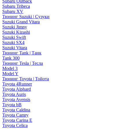
Subaru Outback
Subaru Tribeca
Subaru XV
Тюнинг Suzuki | Сузуки
Suzuki Grand Vitara
Suzuki Jimny
Suzuki Kizashi
Suzuki Swift
Suzuki SX4
Suzuki Vitara
Тюнинг Tank | Танк
Tank 300
Тюнинг Tesla | Тесла
Model 3
Model Y
Тюнинг Toyota | Тойота
Toyota 4Runner
Toyota Alphard
Toyota Auris
Toyota Avensis
Toyota bB
Toyota Caldina
Toyota Camry
Toyota Carina E
Toyota Celica