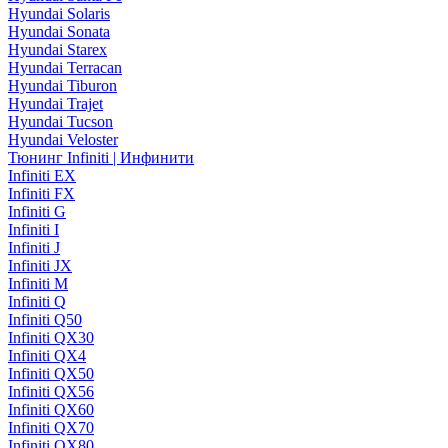
Hyundai Solaris
Hyundai Sonata
Hyundai Starex
Hyundai Terracan
Hyundai Tiburon
Hyundai Trajet
Hyundai Tucson
Hyundai Veloster
Тюнинг Infiniti | Инфинити
Infiniti EX
Infiniti FX
Infiniti G
Infiniti I
Infiniti J
Infiniti JX
Infiniti M
Infiniti Q
Infiniti Q50
Infiniti QX30
Infiniti QX4
Infiniti QX50
Infiniti QX56
Infiniti QX60
Infiniti QX70
Infiniti QX80