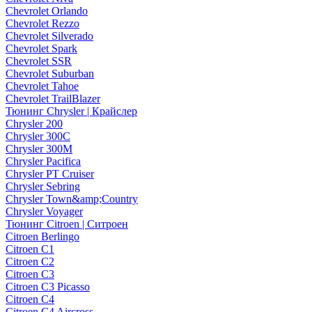
Chevrolet Orlando
Chevrolet Rezzo
Chevrolet Silverado
Chevrolet Spark
Chevrolet SSR
Chevrolet Suburban
Chevrolet Tahoe
Chevrolet TrailBlazer
Тюнинг Chrysler | Крайслер
Chrysler 200
Chrysler 300C
Chrysler 300M
Chrysler Pacifica
Chrysler PT Cruiser
Chrysler Sebring
Chrysler Town&amp;Country
Chrysler Voyager
Тюнинг Citroen | Ситроен
Citroen Berlingo
Citroen C1
Citroen C2
Citroen C3
Citroen C3 Picasso
Citroen C4
Citroen C4 Aircross