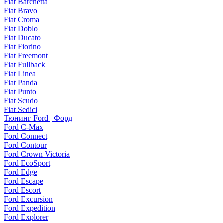
Fiat Barchetta
Fiat Bravo
Fiat Croma
Fiat Doblo
Fiat Ducato
Fiat Fiorino
Fiat Freemont
Fiat Fullback
Fiat Linea
Fiat Panda
Fiat Punto
Fiat Scudo
Fiat Sedici
Тюнинг Ford | Форд
Ford C-Max
Ford Connect
Ford Contour
Ford Crown Victoria
Ford EcoSport
Ford Edge
Ford Escape
Ford Escort
Ford Excursion
Ford Expedition
Ford Explorer