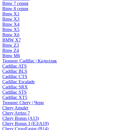
Bmw 7 серия
Bmw 8 серия
Bmw X1
Bmw X3
Bmw X4
Bmw X5
Bmw X6
BMW X7
Bmw Z3
Bmw Z4
Bmw М6
Тюнинг Cadillac | Кадиллак
Cadillac ATS
Cadillac BLS
Cadillac CTS
Cadillac Escalade
Cadillac SRX
Cadillac STS
Cadillac XT5
Тюнинг Chery | Чери
Chery Amulet
Chery Arrizo 7
Chery Bonus (A13)
Chery Bonus 3 (E3/A19)
Chery CrossEastar (B14)