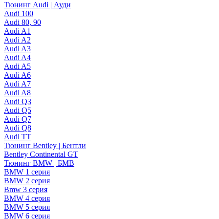
Тюнинг Audi | Ауди
Audi 100
Audi 80, 90
Audi A1
Audi A2
Audi A3
Audi A4
Audi A5
Audi A6
Audi A7
Audi A8
Audi Q3
Audi Q5
Audi Q7
Audi Q8
Audi TT
Тюнинг Bentley | Бентли
Bentley Continental GT
Тюнинг BMW | БМВ
BMW 1 серия
BMW 2 серия
Bmw 3 серия
BMW 4 серия
BMW 5 серия
BMW 6 серия