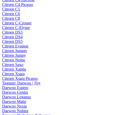
Citroen C4 Picasso
Citroen C5
Citroen C6
Citroen C8
Citroen C-Crosser
Citroen C-Elysee
Citroen DS3
Citroen DS4
Citroen DS5
Citroen Evasion
Citroen Jumper
Citroen Jumpy
Citroen Nemo
Citroen Saxo
Citroen Xantia
Citroen Xsara
Citroen Xsara Picasso
Тюнинг Daewoo | Дэу
Daewoo Espero
Daewoo Gentra
Daewoo Leganza
Daewoo Matiz
Daewoo Nexia
Daewoo Nubira