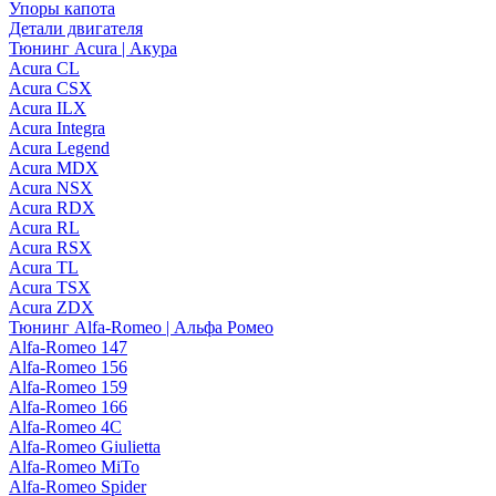
Упоры капота
Детали двигателя
Тюнинг Acura | Акура
Acura CL
Acura CSX
Acura ILX
Acura Integra
Acura Legend
Acura MDX
Acura NSX
Acura RDX
Acura RL
Acura RSX
Acura TL
Acura TSX
Acura ZDX
Тюнинг Alfa-Romeo | Альфа Ромео
Alfa-Romeo 147
Alfa-Romeo 156
Alfa-Romeo 159
Alfa-Romeo 166
Alfa-Romeo 4C
Alfa-Romeo Giulietta
Alfa-Romeo MiTo
Alfa-Romeo Spider