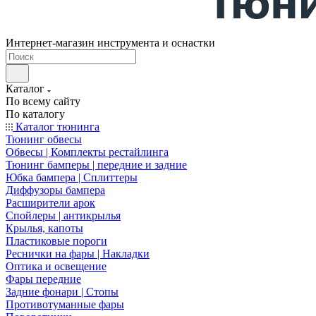
Интернет-магазин инструмента и оснастки
Каталог
По всему сайту
По каталогу
Каталог тюнинга
Тюнинг обвесы
Обвесы | Комплекты рестайлинга
Тюнинг бамперы | передние и задние
Юбка бампера | Сплиттеры
Диффузоры бампера
Расширители арок
Спойлеры | антикрылья
Крылья, капоты
Пластиковые пороги
Реснички на фары | Накладки
Оптика и освещение
Фары передние
Задние фонари | Стопы
Противотуманные фары