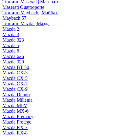
Тюнинг Maserati | Мазерати
Maserati Quattroporte
Тюнинг Maybach | Майбах
Maybach 57
Тюнинг Mazda | Мазда
Mazda 2
Mazda 3
Mazda 323
Mazda 5
Mazda 6
Mazda 626
Mazda 929
Mazda BT-50
Mazda CX-3
Mazda CX-5
Mazda CX-7
Mazda CX-9
Mazda Demio
Mazda Millenia
Mazda MPV
Mazda MX-6
Mazda Premacy
Mazda Protege
Mazda RX-7
Mazda RX-8