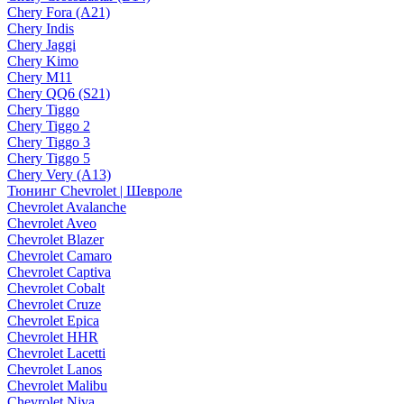
Chery Fora (A21)
Chery Indis
Chery Jaggi
Chery Kimo
Chery M11
Chery QQ6 (S21)
Chery Tiggo
Chery Tiggo 2
Chery Tiggo 3
Chery Tiggo 5
Chery Very (A13)
Тюнинг Chevrolet | Шевроле
Chevrolet Avalanche
Chevrolet Aveo
Chevrolet Blazer
Chevrolet Camaro
Chevrolet Captiva
Chevrolet Cobalt
Chevrolet Cruze
Chevrolet Epica
Chevrolet HHR
Chevrolet Lacetti
Chevrolet Lanos
Chevrolet Malibu
Chevrolet Niva