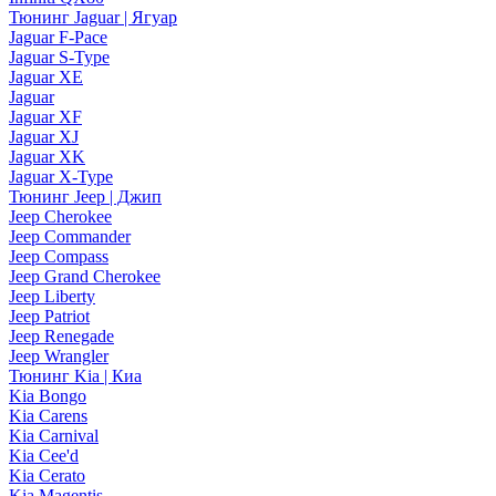
Тюнинг Jaguar | Ягуар
Jaguar F-Pace
Jaguar S-Type
Jaguar XE
Jaguar
Jaguar XF
Jaguar XJ
Jaguar XK
Jaguar X-Type
Тюнинг Jeep | Джип
Jeep Cherokee
Jeep Commander
Jeep Compass
Jeep Grand Cherokee
Jeep Liberty
Jeep Patriot
Jeep Renegade
Jeep Wrangler
Тюнинг Kia | Киа
Kia Bongo
Kia Carens
Kia Carnival
Kia Cee'd
Kia Cerato
Kia Magentis