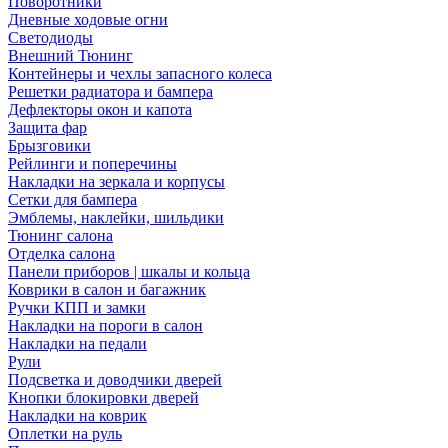
Поворотники
Дневные ходовые огни
Светодиоды
Внешний Тюнинг
Контейнеры и чехлы запасного колеса
Решетки радиатора и бампера
Дефлекторы окон и капота
Защита фар
Брызговики
Рейлинги и поперечины
Накладки на зеркала и корпусы
Сетки для бампера
Эмблемы, наклейки, шильдики
Тюнинг салона
Отделка салона
Панели приборов | шкалы и кольца
Коврики в салон и багажник
Ручки КПП и замки
Накладки на пороги в салон
Накладки на педали
Рули
Подсветка и доводчики дверей
Кнопки блокировки дверей
Накладки на коврик
Оплетки на руль