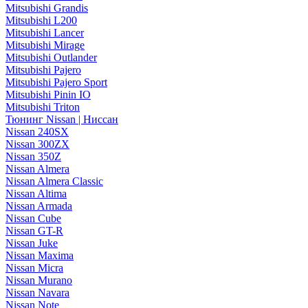
Mitsubishi Grandis
Mitsubishi L200
Mitsubishi Lancer
Mitsubishi Mirage
Mitsubishi Outlander
Mitsubishi Pajero
Mitsubishi Pajero Sport
Mitsubishi Pinin IO
Mitsubishi Triton
Тюнинг Nissan | Ниссан
Nissan 240SX
Nissan 300ZX
Nissan 350Z
Nissan Almera
Nissan Almera Classic
Nissan Altima
Nissan Armada
Nissan Cube
Nissan GT-R
Nissan Juke
Nissan Maxima
Nissan Micra
Nissan Murano
Nissan Navara
Nissan Note