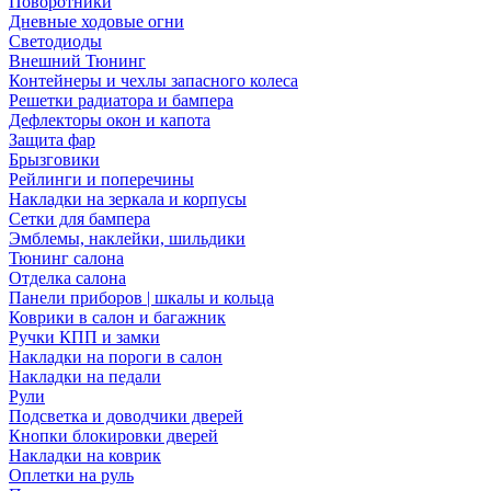
Поворотники
Дневные ходовые огни
Светодиоды
Внешний Тюнинг
Контейнеры и чехлы запасного колеса
Решетки радиатора и бампера
Дефлекторы окон и капота
Защита фар
Брызговики
Рейлинги и поперечины
Накладки на зеркала и корпусы
Сетки для бампера
Эмблемы, наклейки, шильдики
Тюнинг салона
Отделка салона
Панели приборов | шкалы и кольца
Коврики в салон и багажник
Ручки КПП и замки
Накладки на пороги в салон
Накладки на педали
Рули
Подсветка и доводчики дверей
Кнопки блокировки дверей
Накладки на коврик
Оплетки на руль