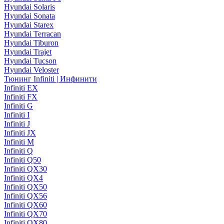
Hyundai Solaris
Hyundai Sonata
Hyundai Starex
Hyundai Terracan
Hyundai Tiburon
Hyundai Trajet
Hyundai Tucson
Hyundai Veloster
Тюнинг Infiniti | Инфинити
Infiniti EX
Infiniti FX
Infiniti G
Infiniti I
Infiniti J
Infiniti JX
Infiniti M
Infiniti Q
Infiniti Q50
Infiniti QX30
Infiniti QX4
Infiniti QX50
Infiniti QX56
Infiniti QX60
Infiniti QX70
Infiniti QX80