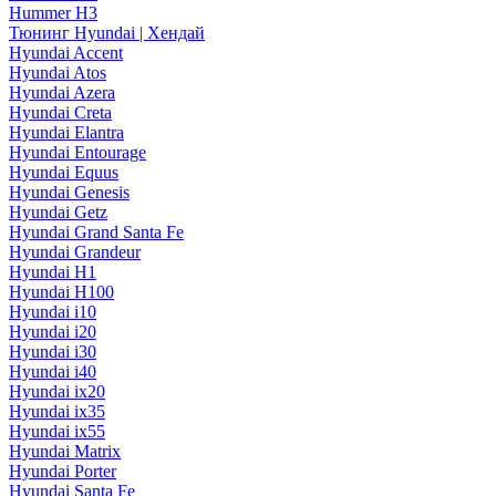
Hummer H3
Тюнинг Hyundai | Хендай
Hyundai Accent
Hyundai Atos
Hyundai Azera
Hyundai Creta
Hyundai Elantra
Hyundai Entourage
Hyundai Equus
Hyundai Genesis
Hyundai Getz
Hyundai Grand Santa Fe
Hyundai Grandeur
Hyundai H1
Hyundai H100
Hyundai i10
Hyundai i20
Hyundai i30
Hyundai i40
Hyundai ix20
Hyundai ix35
Hyundai ix55
Hyundai Matrix
Hyundai Porter
Hyundai Santa Fe