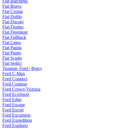
Fiat Barchetta
Fiat Bravo
Fiat Croma
Fiat Doblo
Fiat Ducato
Fiat Fiorino
Fiat Freemont
Fiat Fullback
Fiat Linea
Fiat Panda
Fiat Punto
Fiat Scudo
Fiat Sedici
Тюнинг Ford | Форд
Ford C-Max
Ford Connect
Ford Contour
Ford Crown Victoria
Ford EcoSport
Ford Edge
Ford Escape
Ford Escort
Ford Excursion
Ford Expedition
Ford Explorer