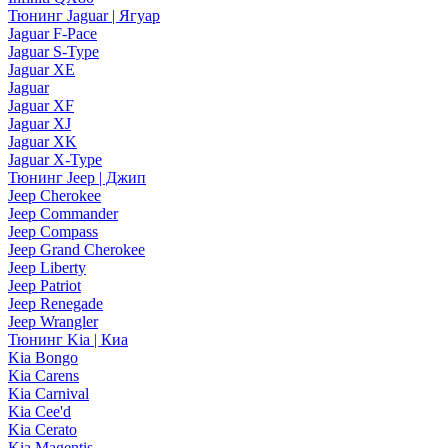
Тюнинг Jaguar | Ягуар
Jaguar F-Pace
Jaguar S-Type
Jaguar XE
Jaguar
Jaguar XF
Jaguar XJ
Jaguar XK
Jaguar X-Type
Тюнинг Jeep | Джип
Jeep Cherokee
Jeep Commander
Jeep Compass
Jeep Grand Cherokee
Jeep Liberty
Jeep Patriot
Jeep Renegade
Jeep Wrangler
Тюнинг Kia | Киа
Kia Bongo
Kia Carens
Kia Carnival
Kia Cee'd
Kia Cerato
Kia Magentis