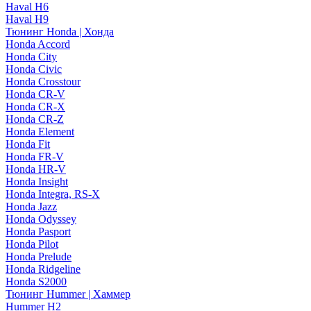
Haval H6
Haval H9
Тюнинг Honda | Хонда
Honda Accord
Honda City
Honda Civic
Honda Crosstour
Honda CR-V
Honda CR-X
Honda CR-Z
Honda Element
Honda Fit
Honda FR-V
Honda HR-V
Honda Insight
Honda Integra, RS-X
Honda Jazz
Honda Odyssey
Honda Pasport
Honda Pilot
Honda Prelude
Honda Ridgeline
Honda S2000
Тюнинг Hummer | Хаммер
Hummer H2