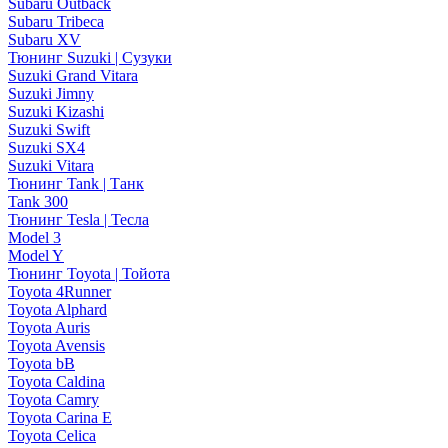
Subaru Outback
Subaru Tribeca
Subaru XV
Тюнинг Suzuki | Сузуки
Suzuki Grand Vitara
Suzuki Jimny
Suzuki Kizashi
Suzuki Swift
Suzuki SX4
Suzuki Vitara
Тюнинг Tank | Танк
Tank 300
Тюнинг Tesla | Тесла
Model 3
Model Y
Тюнинг Toyota | Тойота
Toyota 4Runner
Toyota Alphard
Toyota Auris
Toyota Avensis
Toyota bB
Toyota Caldina
Toyota Camry
Toyota Carina E
Toyota Celica