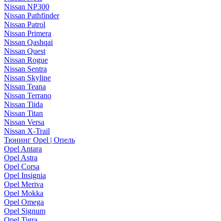
Nissan NP300
Nissan Pathfinder
Nissan Patrol
Nissan Primera
Nissan Qashqai
Nissan Quest
Nissan Rogue
Nissan Sentra
Nissan Skyline
Nissan Teana
Nissan Terrano
Nissan Tiida
Nissan Titan
Nissan Versa
Nissan X-Trail
Тюнинг Opel | Опель
Opel Antara
Opel Astra
Opel Corsa
Opel Insignia
Opel Meriva
Opel Mokka
Opel Omega
Opel Signum
Opel Tigra