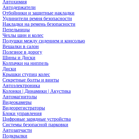
Автохимия
Автодержатели
Отбойники и защитные накладки
Удлинители ремня безопасности
Накладки на ремень безопасности
Пепельницы
Чехлы шин и колес
Подушки между сидением и консолью
Вешалки в салон
Полезное в дорогу
Шины и Диски
Колпачки на ниппель
Диски
Крышки ступиц колес
Секретные болты и винты
Автоэлектроника
Колонки | Динамики | Акустика
Автомагнитолы
Видеокамеры
Видеорегистраторы
Блоки управления
Цифровые зарядные устройства
Системы безопасной парковки
Автозапчасти
Подкрылки