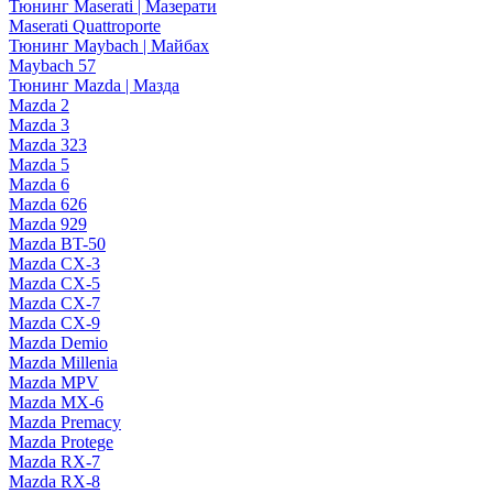
Тюнинг Maserati | Мазерати
Maserati Quattroporte
Тюнинг Maybach | Майбах
Maybach 57
Тюнинг Mazda | Мазда
Mazda 2
Mazda 3
Mazda 323
Mazda 5
Mazda 6
Mazda 626
Mazda 929
Mazda BT-50
Mazda CX-3
Mazda CX-5
Mazda CX-7
Mazda CX-9
Mazda Demio
Mazda Millenia
Mazda MPV
Mazda MX-6
Mazda Premacy
Mazda Protege
Mazda RX-7
Mazda RX-8