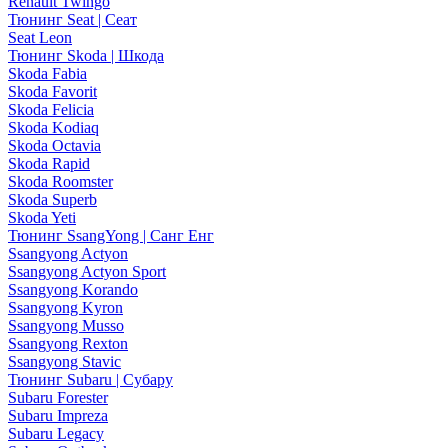
Renault Twingo
Тюнинг Seat | Сеат
Seat Leon
Тюнинг Skoda | Шкода
Skoda Fabia
Skoda Favorit
Skoda Felicia
Skoda Kodiaq
Skoda Octavia
Skoda Rapid
Skoda Roomster
Skoda Superb
Skoda Yeti
Тюнинг SsangYong | Санг Енг
Ssangyong Actyon
Ssangyong Actyon Sport
Ssangyong Korando
Ssangyong Kyron
Ssangyong Musso
Ssangyong Rexton
Ssangyong Stavic
Тюнинг Subaru | Субару
Subaru Forester
Subaru Impreza
Subaru Legacy