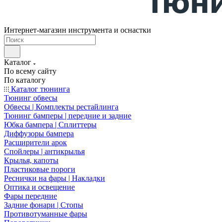
Интернет-магазин инструмента и оснастки
Каталог
По всему сайту
По каталогу
Каталог тюнинга
Тюнинг обвесы
Обвесы | Комплекты рестайлинга
Тюнинг бамперы | передние и задние
Юбка бампера | Сплиттеры
Диффузоры бампера
Расширители арок
Спойлеры | антикрылья
Крылья, капоты
Пластиковые пороги
Реснички на фары | Накладки
Оптика и освещение
Фары передние
Задние фонари | Стопы
Противотуманные фары