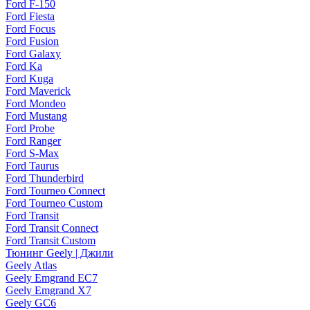
Ford F-150
Ford Fiesta
Ford Focus
Ford Fusion
Ford Galaxy
Ford Ka
Ford Kuga
Ford Maverick
Ford Mondeo
Ford Mustang
Ford Probe
Ford Ranger
Ford S-Max
Ford Taurus
Ford Thunderbird
Ford Tourneo Connect
Ford Tourneo Custom
Ford Transit
Ford Transit Connect
Ford Transit Custom
Тюнинг Geely | Джили
Geely Atlas
Geely Emgrand EC7
Geely Emgrand X7
Geely GC6