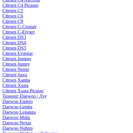
Citroen C4 Picasso
Citroen C5
Citroen C6
Citroen C8
Citroen C-Crosser
Citroen C-Elysee
Citroen DS3
Citroen DS4
Citroen DS5
Citroen Evasion
Citroen Jumper
Citroen Jumpy
Citroen Nemo
Citroen Saxo
Citroen Xantia
Citroen Xsara
Citroen Xsara Picasso
Тюнинг Daewoo | Дэу
Daewoo Espero
Daewoo Gentra
Daewoo Leganza
Daewoo Matiz
Daewoo Nexia
Daewoo Nubira