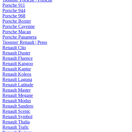
Porsche 911
Porsche 944
Porsche 968
Porsche Boxter
Porsche Cayenne
Porsche Macan
Porsche Panamera
Тюнинг Renault | Рено
Renault Clio
Renault Duster
Renault Fluence
Renault Kangoo
Renault Kaptur
Renault Koleos
Renault Laguna
Renault Latitude
Renault Master
Renault Megane
Renault Modus
Renault Sandero
Renault Scenic
Renault Symbol
Renault Thalia
Renault Trafic