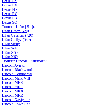
Lexus LS
Lexus LX
Lexus NX
Lexus RC
Lexus RX
Lexus SC
Тюнинг Lifan | Лифан
Lifan Breez (520)
Lifan Cebrium (720)
Lifan Celliya (530)
Lifan Smily
Lifan Solano
Lifan X50
Lifan X60
Тюнинг Lincoln | Линкольн
Lincoln Aviator
Lincoln Blackwood
Lincoln Continental
Lincoln Mark VIII
Lincoln MKS
Lincoln MKT
Lincoln MKX
Lincoln MKZ
Lincoln Navigator
Lincoln Town Car