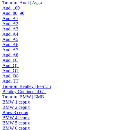
Тюнинг Audi | Ауди
Audi 100
Audi 80, 90
Audi A1
Audi A2
Audi A3
Audi A4
Audi A5
Audi A6
Audi A7
Audi A8
Audi Q3
Audi Q5
Audi Q7
Audi Q8
Audi TT
Тюнинг Bentley | Бентли
Bentley Continental GT
Тюнинг BMW | БМВ
BMW 1 серия
BMW 2 серия
Bmw 3 серия
BMW 4 серия
BMW 5 серия
BMW 6 серия