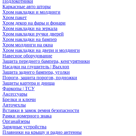
Подлокотники
Каркасные авто шторы
Хром накладки и молдинги
Хром пакет
Хром декор на фары и фонари
Хром накладки на зеркала
Хром накладки ручки дверей
Хром накладки на бампер
Хром молдинги на окна
Хром накладки на двери и молдинги
Навесное оборудование
Защита переднего бампера, кенгурятники
Насадки на глушитель | Выхлоп
Защита заднего бампера, уголки
Пороги, защита порогов, подножки
Защиты картера и днища
Фаркопы | ТСУ
Аксессуары
Брелки и ключи
Авточехлы
Вставки в замок ремня безопасности
Рамки номерного знака
Органайзеры
Зарядные устройства
Плавники на крышу и радио антенны