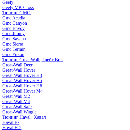
Geely
Geely MK Cross
Тюнинг GMC |
Gmc Acadia
Gmc Canyon
Gmc Envoy
Gmc Jimmy
Gmc Savana
Gmc Sierra
Gmc Terrain
Gmc Yukon
Тюнинг Great Wall | Грейт Вол
Great-Wall Deer
Great-Wall Hover
Great-Wall Hover H3
Great-Wall Hover H5
Great-Wall Hover H6
Great-Wall Hover M4
Great-Wall M2
Great-Wall M4
Great-Wall Safe
Great-Wall Wingle
Тюнинг Haval | Хавал
Haval F7
Haval H 2