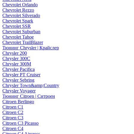
Chevrolet Orlando
Chevrolet Rezzo
Chevrolet Silverado
Chevrolet Spark
Chevrolet SSR
Chevrolet Suburban
Chevrolet Tahoe
Chevrolet TrailBlazer
Тюнинг Chrysler | Крайслер
Chrysler 200
Chrysler 300C
Chrysler 300M
Chrysler Pacifica
Chrysler PT Cruiser
Chrysler Sebring
Chrysler Town&amp;Country
Chrysler Voyager
Тюнинг Citroen | Ситроен
Citroen Berlingo
Citroen C1
Citroen C2
Citroen C3
Citroen C3 Picasso
Citroen C4
Citroen C4 Aircross