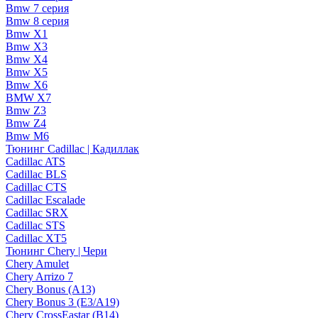
Bmw 7 серия
Bmw 8 серия
Bmw X1
Bmw X3
Bmw X4
Bmw X5
Bmw X6
BMW X7
Bmw Z3
Bmw Z4
Bmw М6
Тюнинг Cadillac | Кадиллак
Cadillac ATS
Cadillac BLS
Cadillac CTS
Cadillac Escalade
Cadillac SRX
Cadillac STS
Cadillac XT5
Тюнинг Chery | Чери
Chery Amulet
Chery Arrizo 7
Chery Bonus (A13)
Chery Bonus 3 (E3/A19)
Chery CrossEastar (B14)