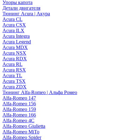
Упоры капота
Детали двигателя
Тюнинг Acura | Акура
Acura CL
Acura CSX
Acura ILX
Acura Integra
Acura Legend
Acura MDX
Acura NSX
Acura RDX
Acura RL
Acura RSX
Acura TL
Acura TSX
Acura ZDX
Тюнинг Alfa-Romeo | Альфа Ромео
Alfa-Romeo 147
Alfa-Romeo 156
Alfa-Romeo 159
Alfa-Romeo 166
Alfa-Romeo 4C
Alfa-Romeo Giulietta
Alfa-Romeo MiTo
Alfa-Romeo Spider