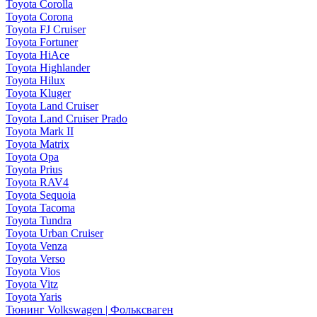
Toyota Corolla
Toyota Corona
Toyota FJ Cruiser
Toyota Fortuner
Toyota HiAce
Toyota Highlander
Toyota Hilux
Toyota Kluger
Toyota Land Cruiser
Toyota Land Cruiser Prado
Toyota Mark II
Toyota Matrix
Toyota Opa
Toyota Prius
Toyota RAV4
Toyota Sequoia
Toyota Tacoma
Toyota Tundra
Toyota Urban Cruiser
Toyota Venza
Toyota Verso
Toyota Vios
Toyota Vitz
Toyota Yaris
Тюнинг Volkswagen | Фольксваген