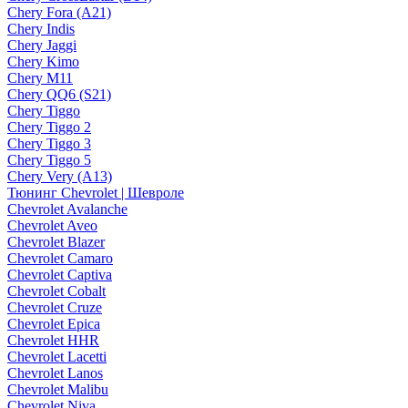
Chery Fora (A21)
Chery Indis
Chery Jaggi
Chery Kimo
Chery M11
Chery QQ6 (S21)
Chery Tiggo
Chery Tiggo 2
Chery Tiggo 3
Chery Tiggo 5
Chery Very (A13)
Тюнинг Chevrolet | Шевроле
Chevrolet Avalanche
Chevrolet Aveo
Chevrolet Blazer
Chevrolet Camaro
Chevrolet Captiva
Chevrolet Cobalt
Chevrolet Cruze
Chevrolet Epica
Chevrolet HHR
Chevrolet Lacetti
Chevrolet Lanos
Chevrolet Malibu
Chevrolet Niva