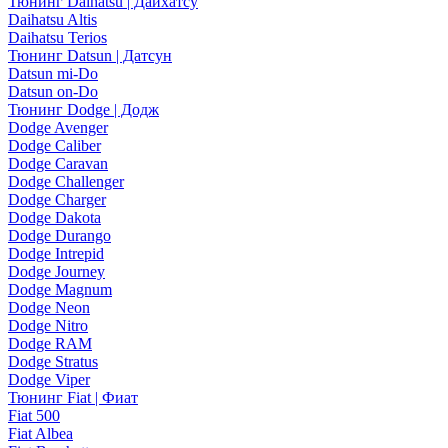
Тюнинг Daihatsu | Дайхатсу
Daihatsu Altis
Daihatsu Terios
Тюнинг Datsun | Датсун
Datsun mi-Do
Datsun on-Do
Тюнинг Dodge | Додж
Dodge Avenger
Dodge Caliber
Dodge Caravan
Dodge Challenger
Dodge Charger
Dodge Dakota
Dodge Durango
Dodge Intrepid
Dodge Journey
Dodge Magnum
Dodge Neon
Dodge Nitro
Dodge RAM
Dodge Stratus
Dodge Viper
Тюнинг Fiat | Фиат
Fiat 500
Fiat Albea