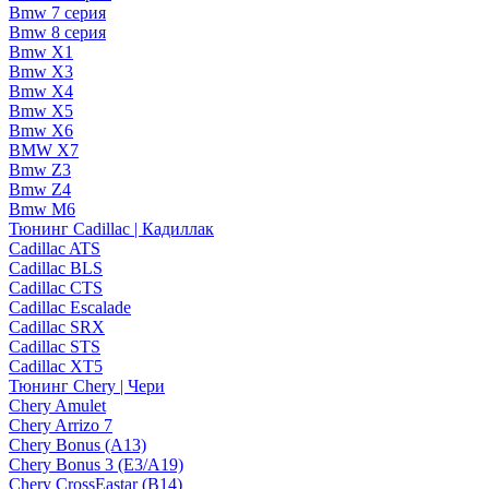
Bmw 7 серия
Bmw 8 серия
Bmw X1
Bmw X3
Bmw X4
Bmw X5
Bmw X6
BMW X7
Bmw Z3
Bmw Z4
Bmw М6
Тюнинг Cadillac | Кадиллак
Cadillac ATS
Cadillac BLS
Cadillac CTS
Cadillac Escalade
Cadillac SRX
Cadillac STS
Cadillac XT5
Тюнинг Chery | Чери
Chery Amulet
Chery Arrizo 7
Chery Bonus (A13)
Chery Bonus 3 (E3/A19)
Chery CrossEastar (B14)