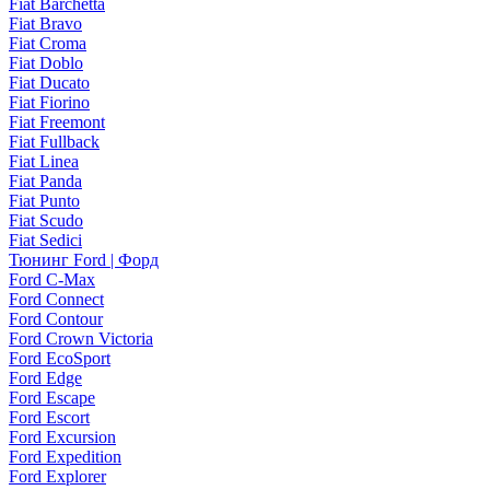
Fiat Barchetta
Fiat Bravo
Fiat Croma
Fiat Doblo
Fiat Ducato
Fiat Fiorino
Fiat Freemont
Fiat Fullback
Fiat Linea
Fiat Panda
Fiat Punto
Fiat Scudo
Fiat Sedici
Тюнинг Ford | Форд
Ford C-Max
Ford Connect
Ford Contour
Ford Crown Victoria
Ford EcoSport
Ford Edge
Ford Escape
Ford Escort
Ford Excursion
Ford Expedition
Ford Explorer