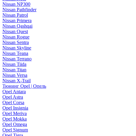
Nissan NP300
Nissan Pathfinder
Nissan Patrol
Nissan Primera
Nissan Qashqai
Nissan Quest
Nissan Rogue
Nissan Sentra
Nissan Skyline
Nissan Teana
Nissan Terrano
Nissan Tiida
Nissan Titan
Nissan Versa
Nissan X-Trail
Тюнинг Opel | Опель
Opel Antara
Opel Astra
Opel Corsa
Opel Insignia
Opel Meriva
Opel Mokka
Opel Omega
Opel Signum
Opel Tigra