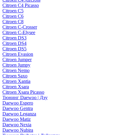
Citroen C4 Picasso
Citroen C5
Citroen C6
Citroen C8
Citroen C-Crosser
Citroen C-Elysee
Citroen DS3
Citroen DS4
Citroen DS5
Citroen Evasion
Citroen Jumper
Citroen Jumpy
Citroen Nemo
Citroen Saxo
Citroen Xantia
Citroen Xsara
Citroen Xsara Picasso
Тюнинг Daewoo | Дэу
Daewoo Espero
Daewoo Gentra
Daewoo Leganza
Daewoo Matiz
Daewoo Nexia
Daewoo Nubira