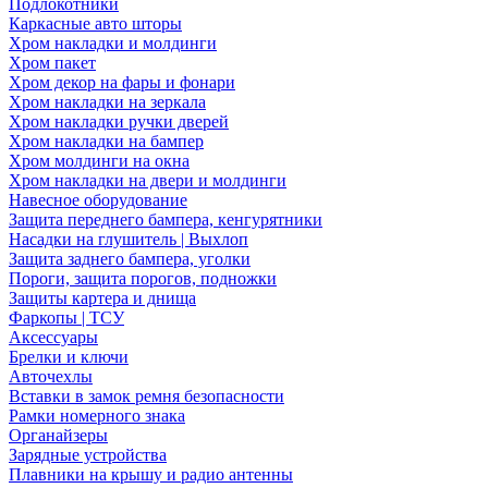
Подлокотники
Каркасные авто шторы
Хром накладки и молдинги
Хром пакет
Хром декор на фары и фонари
Хром накладки на зеркала
Хром накладки ручки дверей
Хром накладки на бампер
Хром молдинги на окна
Хром накладки на двери и молдинги
Навесное оборудование
Защита переднего бампера, кенгурятники
Насадки на глушитель | Выхлоп
Защита заднего бампера, уголки
Пороги, защита порогов, подножки
Защиты картера и днища
Фаркопы | ТСУ
Аксессуары
Брелки и ключи
Авточехлы
Вставки в замок ремня безопасности
Рамки номерного знака
Органайзеры
Зарядные устройства
Плавники на крышу и радио антенны