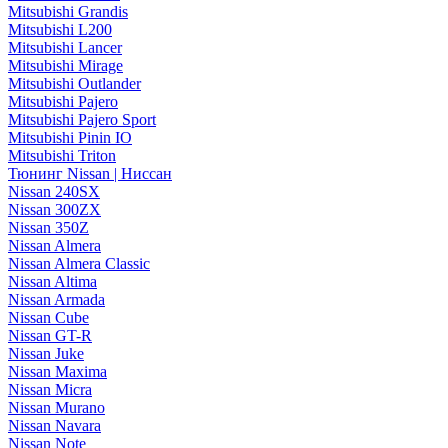
Mitsubishi Grandis
Mitsubishi L200
Mitsubishi Lancer
Mitsubishi Mirage
Mitsubishi Outlander
Mitsubishi Pajero
Mitsubishi Pajero Sport
Mitsubishi Pinin IO
Mitsubishi Triton
Тюнинг Nissan | Ниссан
Nissan 240SX
Nissan 300ZX
Nissan 350Z
Nissan Almera
Nissan Almera Classic
Nissan Altima
Nissan Armada
Nissan Cube
Nissan GT-R
Nissan Juke
Nissan Maxima
Nissan Micra
Nissan Murano
Nissan Navara
Nissan Note