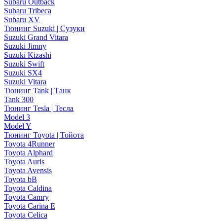
Subaru Outback
Subaru Tribeca
Subaru XV
Тюнинг Suzuki | Сузуки
Suzuki Grand Vitara
Suzuki Jimny
Suzuki Kizashi
Suzuki Swift
Suzuki SX4
Suzuki Vitara
Тюнинг Tank | Танк
Tank 300
Тюнинг Tesla | Тесла
Model 3
Model Y
Тюнинг Toyota | Тойота
Toyota 4Runner
Toyota Alphard
Toyota Auris
Toyota Avensis
Toyota bB
Toyota Caldina
Toyota Camry
Toyota Carina E
Toyota Celica