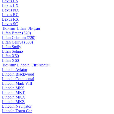
Lexus LS
Lexus LX
Lexus NX
Lexus RC
Lexus RX
Lexus SC
Тюнинг Lifan | Лифан
Lifan Breez (520)
Lifan Cebrium (720)
Lifan Celliya (530)
Lifan Smily
Lifan Solano
Lifan X50
Lifan X60
Тюнинг Lincoln | Линкольн
Lincoln Aviator
Lincoln Blackwood
Lincoln Continental
Lincoln Mark VIII
Lincoln MKS
Lincoln MKT
Lincoln MKX
Lincoln MKZ
Lincoln Navigator
Lincoln Town Car