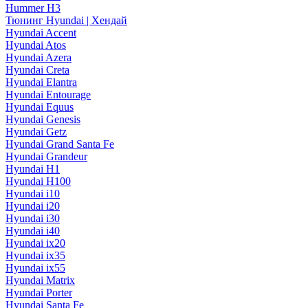
Hummer H3
Тюнинг Hyundai | Хендай
Hyundai Accent
Hyundai Atos
Hyundai Azera
Hyundai Creta
Hyundai Elantra
Hyundai Entourage
Hyundai Equus
Hyundai Genesis
Hyundai Getz
Hyundai Grand Santa Fe
Hyundai Grandeur
Hyundai H1
Hyundai H100
Hyundai i10
Hyundai i20
Hyundai i30
Hyundai i40
Hyundai ix20
Hyundai ix35
Hyundai ix55
Hyundai Matrix
Hyundai Porter
Hyundai Santa Fe