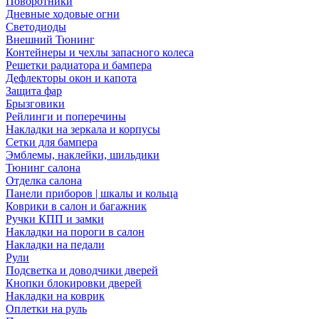
Поворотники
Дневные ходовые огни
Светодиоды
Внешний Тюнинг
Контейнеры и чехлы запасного колеса
Решетки радиатора и бампера
Дефлекторы окон и капота
Защита фар
Брызговики
Рейлинги и поперечины
Накладки на зеркала и корпусы
Сетки для бампера
Эмблемы, наклейки, шильдики
Тюнинг салона
Отделка салона
Панели приборов | шкалы и кольца
Коврики в салон и багажник
Ручки КПП и замки
Накладки на пороги в салон
Накладки на педали
Рули
Подсветка и доводчики дверей
Кнопки блокировки дверей
Накладки на коврик
Оплетки на руль