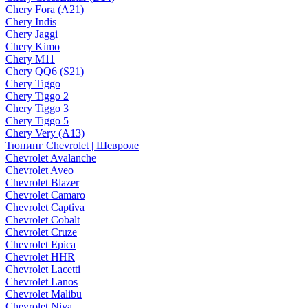
Chery Fora (A21)
Chery Indis
Chery Jaggi
Chery Kimo
Chery M11
Chery QQ6 (S21)
Chery Tiggo
Chery Tiggo 2
Chery Tiggo 3
Chery Tiggo 5
Chery Very (A13)
Тюнинг Chevrolet | Шевроле
Chevrolet Avalanche
Chevrolet Aveo
Chevrolet Blazer
Chevrolet Camaro
Chevrolet Captiva
Chevrolet Cobalt
Chevrolet Cruze
Chevrolet Epica
Chevrolet HHR
Chevrolet Lacetti
Chevrolet Lanos
Chevrolet Malibu
Chevrolet Niva