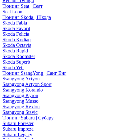
Renault Twingo
Тюнинг Seat | Сеат
Seat Leon
Тюнинг Skoda | Шкода
Skoda Fabia
Skoda Favorit
Skoda Felicia
Skoda Kodiaq
Skoda Octavia
Skoda Rapid
Skoda Roomster
Skoda Superb
Skoda Yeti
Тюнинг SsangYong | Санг Енг
Ssangyong Actyon
Ssangyong Actyon Sport
Ssangyong Korando
Ssangyong Kyron
Ssangyong Musso
Ssangyong Rexton
Ssangyong Stavic
Тюнинг Subaru | Субару
Subaru Forester
Subaru Impreza
Subaru Legacy