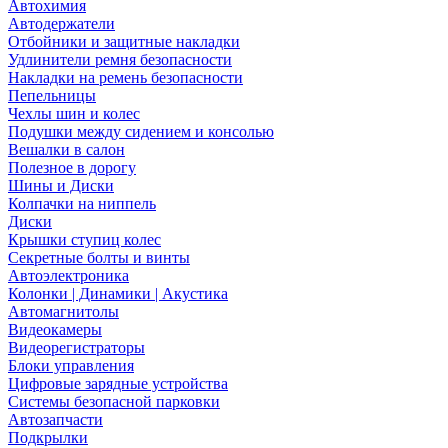
Автохимия
Автодержатели
Отбойники и защитные накладки
Удлинители ремня безопасности
Накладки на ремень безопасности
Пепельницы
Чехлы шин и колес
Подушки между сидением и консолью
Вешалки в салон
Полезное в дорогу
Шины и Диски
Колпачки на ниппель
Диски
Крышки ступиц колес
Секретные болты и винты
Автоэлектроника
Колонки | Динамики | Акустика
Автомагнитолы
Видеокамеры
Видеорегистраторы
Блоки управления
Цифровые зарядные устройства
Системы безопасной парковки
Автозапчасти
Подкрылки