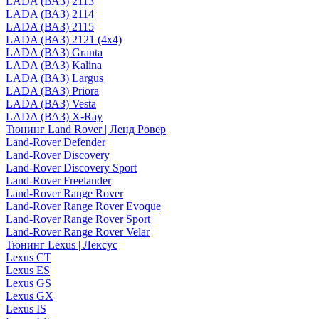
LADA (ВАЗ) 2113
LADA (ВАЗ) 2114
LADA (ВАЗ) 2115
LADA (ВАЗ) 2121 (4x4)
LADA (ВАЗ) Granta
LADA (ВАЗ) Kalina
LADA (ВАЗ) Largus
LADA (ВАЗ) Priora
LADA (ВАЗ) Vesta
LADA (ВАЗ) X-Ray
Тюнинг Land Rover | Ленд Ровер
Land-Rover Defender
Land-Rover Discovery
Land-Rover Discovery Sport
Land-Rover Freelander
Land-Rover Range Rover
Land-Rover Range Rover Evoque
Land-Rover Range Rover Sport
Land-Rover Range Rover Velar
Тюнинг Lexus | Лексус
Lexus CT
Lexus ES
Lexus GS
Lexus GX
Lexus IS