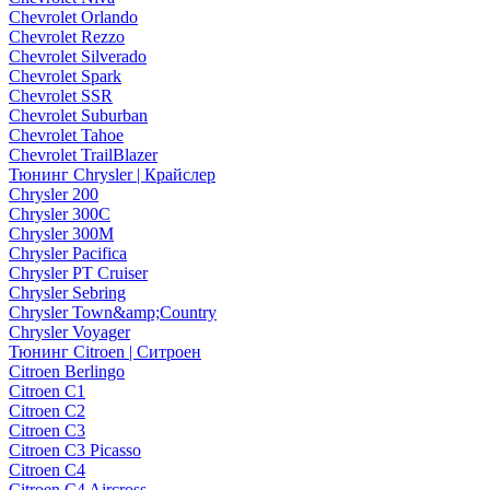
Chevrolet Orlando
Chevrolet Rezzo
Chevrolet Silverado
Chevrolet Spark
Chevrolet SSR
Chevrolet Suburban
Chevrolet Tahoe
Chevrolet TrailBlazer
Тюнинг Chrysler | Крайслер
Chrysler 200
Chrysler 300C
Chrysler 300M
Chrysler Pacifica
Chrysler PT Cruiser
Chrysler Sebring
Chrysler Town&amp;Country
Chrysler Voyager
Тюнинг Citroen | Ситроен
Citroen Berlingo
Citroen C1
Citroen C2
Citroen C3
Citroen C3 Picasso
Citroen C4
Citroen C4 Aircross