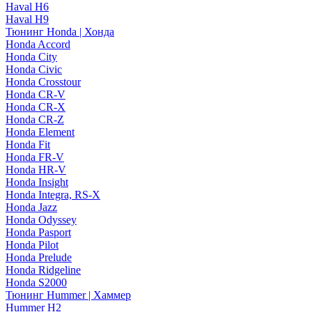
Haval H6
Haval H9
Тюнинг Honda | Хонда
Honda Accord
Honda City
Honda Civic
Honda Crosstour
Honda CR-V
Honda CR-X
Honda CR-Z
Honda Element
Honda Fit
Honda FR-V
Honda HR-V
Honda Insight
Honda Integra, RS-X
Honda Jazz
Honda Odyssey
Honda Pasport
Honda Pilot
Honda Prelude
Honda Ridgeline
Honda S2000
Тюнинг Hummer | Хаммер
Hummer H2