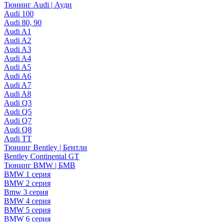
Тюнинг Audi | Ауди
Audi 100
Audi 80, 90
Audi A1
Audi A2
Audi A3
Audi A4
Audi A5
Audi A6
Audi A7
Audi A8
Audi Q3
Audi Q5
Audi Q7
Audi Q8
Audi TT
Тюнинг Bentley | Бентли
Bentley Continental GT
Тюнинг BMW | БМВ
BMW 1 серия
BMW 2 серия
Bmw 3 серия
BMW 4 серия
BMW 5 серия
BMW 6 серия