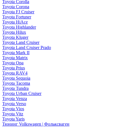
Toyota Corolla
Toyota Corona
Toyota FJ Cruiser
Toyota Fortuner
Toyota HiAce
Toyota Highlander
Toyota Hilux
Toyota Kluger
Toyota Land Cruiser
Toyota Land Cruiser Prado
Toyota Mark II
Toyota Matrix
Toyota Opa
Toyota Prius
Toyota RAV4
Toyota Sequoia
Toyota Tacoma
Toyota Tundra
Toyota Urban Cruiser
Toyota Venza
Toyota Verso
Toyota Vios
Toyota Vitz
Toyota Yaris
Тюнинг Volkswagen | Фольксваген