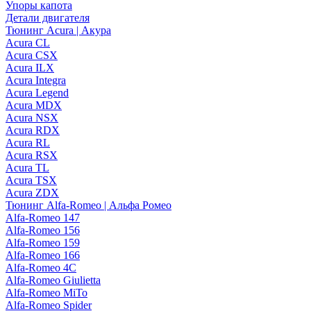
Упоры капота
Детали двигателя
Тюнинг Acura | Акура
Acura CL
Acura CSX
Acura ILX
Acura Integra
Acura Legend
Acura MDX
Acura NSX
Acura RDX
Acura RL
Acura RSX
Acura TL
Acura TSX
Acura ZDX
Тюнинг Alfa-Romeo | Альфа Ромео
Alfa-Romeo 147
Alfa-Romeo 156
Alfa-Romeo 159
Alfa-Romeo 166
Alfa-Romeo 4C
Alfa-Romeo Giulietta
Alfa-Romeo MiTo
Alfa-Romeo Spider