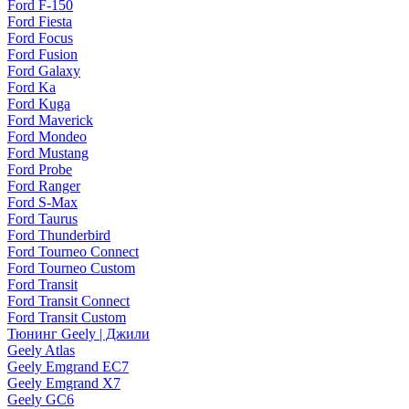
Ford F-150
Ford Fiesta
Ford Focus
Ford Fusion
Ford Galaxy
Ford Ka
Ford Kuga
Ford Maverick
Ford Mondeo
Ford Mustang
Ford Probe
Ford Ranger
Ford S-Max
Ford Taurus
Ford Thunderbird
Ford Tourneo Connect
Ford Tourneo Custom
Ford Transit
Ford Transit Connect
Ford Transit Custom
Тюнинг Geely | Джили
Geely Atlas
Geely Emgrand EC7
Geely Emgrand X7
Geely GC6