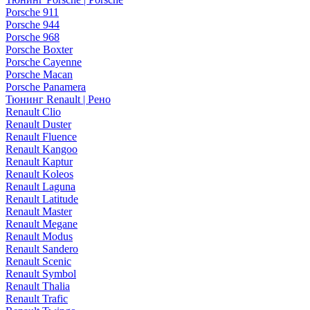
Porsche 911
Porsche 944
Porsche 968
Porsche Boxter
Porsche Cayenne
Porsche Macan
Porsche Panamera
Тюнинг Renault | Рено
Renault Clio
Renault Duster
Renault Fluence
Renault Kangoo
Renault Kaptur
Renault Koleos
Renault Laguna
Renault Latitude
Renault Master
Renault Megane
Renault Modus
Renault Sandero
Renault Scenic
Renault Symbol
Renault Thalia
Renault Trafic