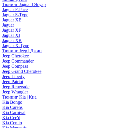
Тюнинг Jaguar | Ягуар
Jaguar F-Pace
Jaguar S-Type
Jaguar XE
Jaguar
Jaguar XF
Jaguar XJ
Jaguar XK
Jaguar X-Type
Тюнинг Jeep | Джип
Jeep Cherokee
Jeep Commander
Jeep Compass
Jeep Grand Cherokee
Jeep Liberty
Jeep Patriot
Jeep Renegade
Jeep Wrangler
Тюнинг Kia | Киа
Kia Bongo
Kia Carens
Kia Carnival
Kia Cee'd
Kia Cerato
Kia Magentis