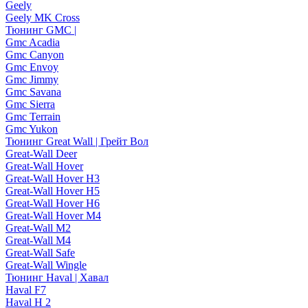
Geely
Geely MK Cross
Тюнинг GMC |
Gmc Acadia
Gmc Canyon
Gmc Envoy
Gmc Jimmy
Gmc Savana
Gmc Sierra
Gmc Terrain
Gmc Yukon
Тюнинг Great Wall | Грейт Вол
Great-Wall Deer
Great-Wall Hover
Great-Wall Hover H3
Great-Wall Hover H5
Great-Wall Hover H6
Great-Wall Hover M4
Great-Wall M2
Great-Wall M4
Great-Wall Safe
Great-Wall Wingle
Тюнинг Haval | Хавал
Haval F7
Haval H 2