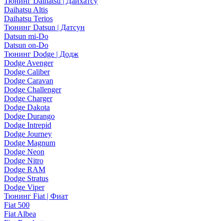
Тюнинг Daihatsu | Дайхатсу
Daihatsu Altis
Daihatsu Terios
Тюнинг Datsun | Датсун
Datsun mi-Do
Datsun on-Do
Тюнинг Dodge | Додж
Dodge Avenger
Dodge Caliber
Dodge Caravan
Dodge Challenger
Dodge Charger
Dodge Dakota
Dodge Durango
Dodge Intrepid
Dodge Journey
Dodge Magnum
Dodge Neon
Dodge Nitro
Dodge RAM
Dodge Stratus
Dodge Viper
Тюнинг Fiat | Фиат
Fiat 500
Fiat Albea