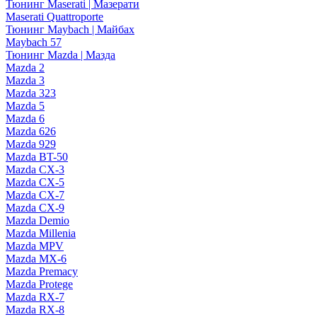
Тюнинг Maserati | Мазерати
Maserati Quattroporte
Тюнинг Maybach | Майбах
Maybach 57
Тюнинг Mazda | Мазда
Mazda 2
Mazda 3
Mazda 323
Mazda 5
Mazda 6
Mazda 626
Mazda 929
Mazda BT-50
Mazda CX-3
Mazda CX-5
Mazda CX-7
Mazda CX-9
Mazda Demio
Mazda Millenia
Mazda MPV
Mazda MX-6
Mazda Premacy
Mazda Protege
Mazda RX-7
Mazda RX-8