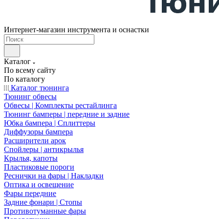
Интернет-магазин инструмента и оснастки
Каталог
По всему сайту
По каталогу
Каталог тюнинга
Тюнинг обвесы
Обвесы | Комплекты рестайлинга
Тюнинг бамперы | передние и задние
Юбка бампера | Сплиттеры
Диффузоры бампера
Расширители арок
Спойлеры | антикрылья
Крылья, капоты
Пластиковые пороги
Реснички на фары | Накладки
Оптика и освещение
Фары передние
Задние фонари | Стопы
Противотуманные фары