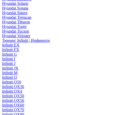
Hyundai Solaris
Hyundai Sonata
Hyundai Starex
Hyundai Terracan
Hyundai Tiburon
Hyundai Trajet
Hyundai Tucson
Hyundai Veloster
Тюнинг Infiniti | Инфинити
Infiniti EX
Infiniti FX
Infiniti G
Infiniti I
Infiniti J
Infiniti JX
Infiniti M
Infiniti Q
Infiniti Q50
Infiniti QX30
Infiniti QX4
Infiniti QX50
Infiniti QX56
Infiniti QX60
Infiniti QX70
Infiniti QX80