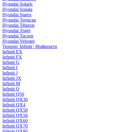
Hyundai Solaris
Hyundai Sonata
Hyundai Starex
Hyundai Terracan
Hyundai Tiburon
Hyundai Trajet
Hyundai Tucson
Hyundai Veloster
Тюнинг Infiniti | Инфинити
Infiniti EX
Infiniti FX
Infiniti G
Infiniti I
Infiniti J
Infiniti JX
Infiniti M
Infiniti Q
Infiniti Q50
Infiniti QX30
Infiniti QX4
Infiniti QX50
Infiniti QX56
Infiniti QX60
Infiniti QX70
Infiniti QX80