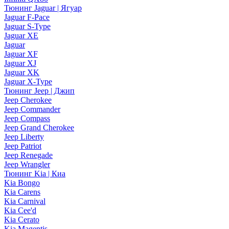
Тюнинг Jaguar | Ягуар
Jaguar F-Pace
Jaguar S-Type
Jaguar XE
Jaguar
Jaguar XF
Jaguar XJ
Jaguar XK
Jaguar X-Type
Тюнинг Jeep | Джип
Jeep Cherokee
Jeep Commander
Jeep Compass
Jeep Grand Cherokee
Jeep Liberty
Jeep Patriot
Jeep Renegade
Jeep Wrangler
Тюнинг Kia | Киа
Kia Bongo
Kia Carens
Kia Carnival
Kia Cee'd
Kia Cerato
Kia Magentis