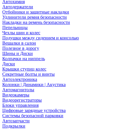
Автохимия
Автодержатели
Отбойники и защитные накладки
Удлинители ремня безопасности
Накладки на ремень безопасности
Пепельницы
Чехлы шин и колес
Подушки между сидением и консолью
Вешалки в салон
Полезное в дорогу
Шины и Диски
Колпачки на ниппель
Диски
Крышки ступиц колес
Секретные болты и винты
Автоэлектроника
Колонки | Динамики | Акустика
Автомагнитолы
Видеокамеры
Видеорегистраторы
Блоки управления
Цифровые зарядные устройства
Системы безопасной парковки
Автозапчасти
Подкрылки