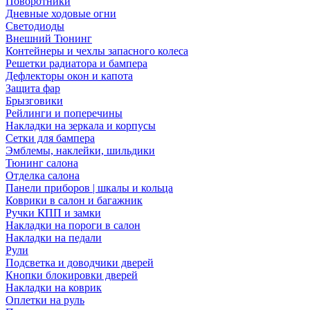
Поворотники
Дневные ходовые огни
Светодиоды
Внешний Тюнинг
Контейнеры и чехлы запасного колеса
Решетки радиатора и бампера
Дефлекторы окон и капота
Защита фар
Брызговики
Рейлинги и поперечины
Накладки на зеркала и корпусы
Сетки для бампера
Эмблемы, наклейки, шильдики
Тюнинг салона
Отделка салона
Панели приборов | шкалы и кольца
Коврики в салон и багажник
Ручки КПП и замки
Накладки на пороги в салон
Накладки на педали
Рули
Подсветка и доводчики дверей
Кнопки блокировки дверей
Накладки на коврик
Оплетки на руль