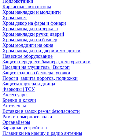
Подлокотники
Каркасные авто шторы
Хром накладки и молдинги
Хром пакет
Хром декор на фары и фонари
Хром накладки на зеркала
Хром накладки ручки дверей
Хром накладки на бампер
Хром молдинги на окна
Хром накладки на двери и молдинги
Навесное оборудование
Защита переднего бампера, кенгурятники
Насадки на глушитель | Выхлоп
Защита заднего бампера, уголки
Пороги, защита порогов, подножки
Защиты картера и днища
Фаркопы | ТСУ
Аксессуары
Брелки и ключи
Авточехлы
Вставки в замок ремня безопасности
Рамки номерного знака
Органайзеры
Зарядные устройства
Плавники на крышу и радио антенны