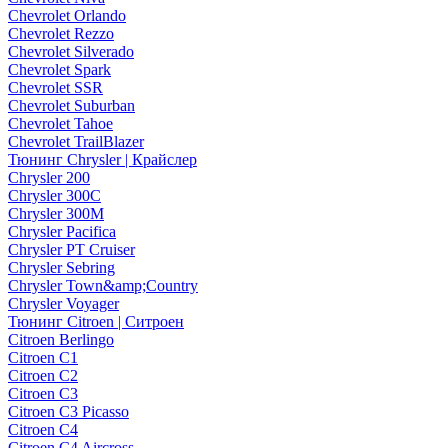
Chevrolet Orlando
Chevrolet Rezzo
Chevrolet Silverado
Chevrolet Spark
Chevrolet SSR
Chevrolet Suburban
Chevrolet Tahoe
Chevrolet TrailBlazer
Тюнинг Chrysler | Крайслер
Chrysler 200
Chrysler 300C
Chrysler 300M
Chrysler Pacifica
Chrysler PT Cruiser
Chrysler Sebring
Chrysler Town&amp;Country
Chrysler Voyager
Тюнинг Citroen | Ситроен
Citroen Berlingo
Citroen C1
Citroen C2
Citroen C3
Citroen C3 Picasso
Citroen C4
Citroen C4 Aircross