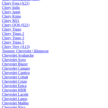
Chery Fora (A21)
Chery Indis
Chery Jaggi
Chery Kimo
Chery M11
Chery QQ6 (S21)
Chery Tiggo
Chery Tiggo 2
Chery Tiggo 3
Chery Tiggo 5
Chery Very (A13)
Тюнинг Chevrolet | Шевроле
Chevrolet Avalanche
Chevrolet Aveo
Chevrolet Blazer
Chevrolet Camaro
Chevrolet Captiva
Chevrolet Cobalt
Chevrolet Cruze
Chevrolet Epica
Chevrolet HHR
Chevrolet Lacetti
Chevrolet Lanos
Chevrolet Malibu
Chevrolet Niva