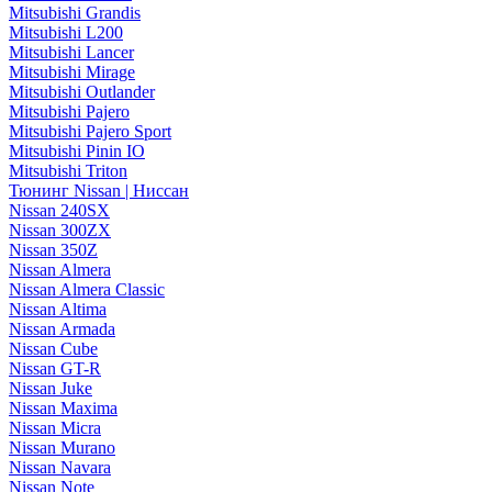
Mitsubishi Grandis
Mitsubishi L200
Mitsubishi Lancer
Mitsubishi Mirage
Mitsubishi Outlander
Mitsubishi Pajero
Mitsubishi Pajero Sport
Mitsubishi Pinin IO
Mitsubishi Triton
Тюнинг Nissan | Ниссан
Nissan 240SX
Nissan 300ZX
Nissan 350Z
Nissan Almera
Nissan Almera Classic
Nissan Altima
Nissan Armada
Nissan Cube
Nissan GT-R
Nissan Juke
Nissan Maxima
Nissan Micra
Nissan Murano
Nissan Navara
Nissan Note