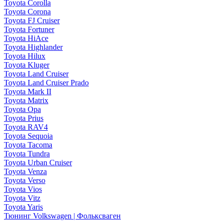
Toyota Corolla
Toyota Corona
Toyota FJ Cruiser
Toyota Fortuner
Toyota HiAce
Toyota Highlander
Toyota Hilux
Toyota Kluger
Toyota Land Cruiser
Toyota Land Cruiser Prado
Toyota Mark II
Toyota Matrix
Toyota Opa
Toyota Prius
Toyota RAV4
Toyota Sequoia
Toyota Tacoma
Toyota Tundra
Toyota Urban Cruiser
Toyota Venza
Toyota Verso
Toyota Vios
Toyota Vitz
Toyota Yaris
Тюнинг Volkswagen | Фольксваген