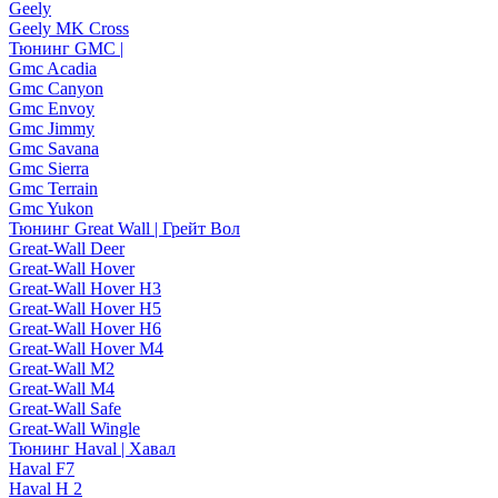
Geely
Geely MK Cross
Тюнинг GMC |
Gmc Acadia
Gmc Canyon
Gmc Envoy
Gmc Jimmy
Gmc Savana
Gmc Sierra
Gmc Terrain
Gmc Yukon
Тюнинг Great Wall | Грейт Вол
Great-Wall Deer
Great-Wall Hover
Great-Wall Hover H3
Great-Wall Hover H5
Great-Wall Hover H6
Great-Wall Hover M4
Great-Wall M2
Great-Wall M4
Great-Wall Safe
Great-Wall Wingle
Тюнинг Haval | Хавал
Haval F7
Haval H 2