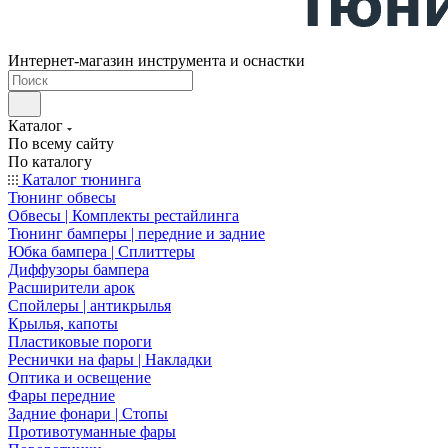
Интернет-магазин инструмента и оснастки
Каталог
По всему сайту
По каталогу
Каталог тюнинга
Тюнинг обвесы
Обвесы | Комплекты рестайлинга
Тюнинг бамперы | передние и задние
Юбка бампера | Сплиттеры
Диффузоры бампера
Расширители арок
Спойлеры | антикрылья
Крылья, капоты
Пластиковые пороги
Реснички на фары | Накладки
Оптика и освещение
Фары передние
Задние фонари | Стопы
Противотуманные фары