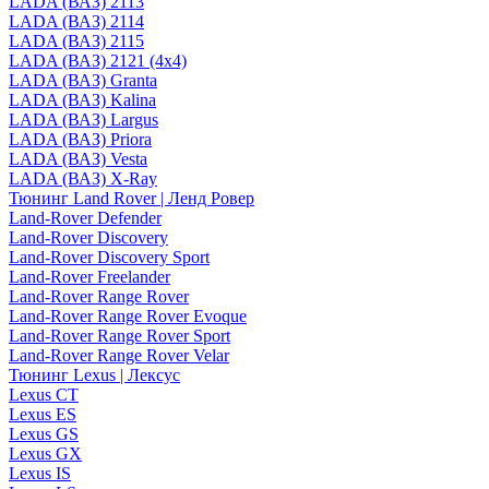
LADA (ВАЗ) 2113
LADA (ВАЗ) 2114
LADA (ВАЗ) 2115
LADA (ВАЗ) 2121 (4x4)
LADA (ВАЗ) Granta
LADA (ВАЗ) Kalina
LADA (ВАЗ) Largus
LADA (ВАЗ) Priora
LADA (ВАЗ) Vesta
LADA (ВАЗ) X-Ray
Тюнинг Land Rover | Ленд Ровер
Land-Rover Defender
Land-Rover Discovery
Land-Rover Discovery Sport
Land-Rover Freelander
Land-Rover Range Rover
Land-Rover Range Rover Evoque
Land-Rover Range Rover Sport
Land-Rover Range Rover Velar
Тюнинг Lexus | Лексус
Lexus CT
Lexus ES
Lexus GS
Lexus GX
Lexus IS