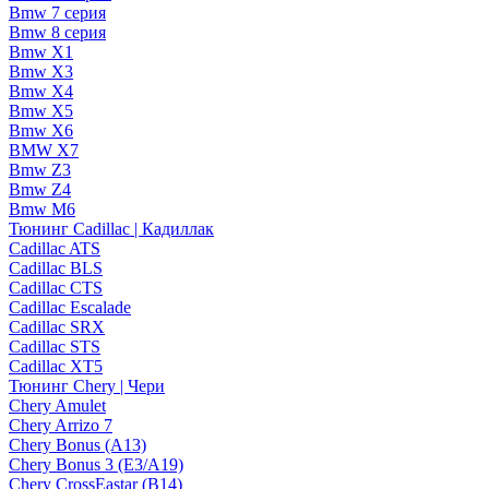
Bmw 7 серия
Bmw 8 серия
Bmw X1
Bmw X3
Bmw X4
Bmw X5
Bmw X6
BMW X7
Bmw Z3
Bmw Z4
Bmw М6
Тюнинг Cadillac | Кадиллак
Cadillac ATS
Cadillac BLS
Cadillac CTS
Cadillac Escalade
Cadillac SRX
Cadillac STS
Cadillac XT5
Тюнинг Chery | Чери
Chery Amulet
Chery Arrizo 7
Chery Bonus (A13)
Chery Bonus 3 (E3/A19)
Chery CrossEastar (B14)