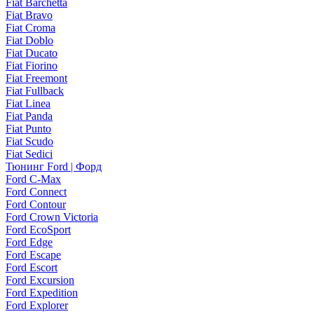
Fiat Barchetta
Fiat Bravo
Fiat Croma
Fiat Doblo
Fiat Ducato
Fiat Fiorino
Fiat Freemont
Fiat Fullback
Fiat Linea
Fiat Panda
Fiat Punto
Fiat Scudo
Fiat Sedici
Тюнинг Ford | Форд
Ford C-Max
Ford Connect
Ford Contour
Ford Crown Victoria
Ford EcoSport
Ford Edge
Ford Escape
Ford Escort
Ford Excursion
Ford Expedition
Ford Explorer