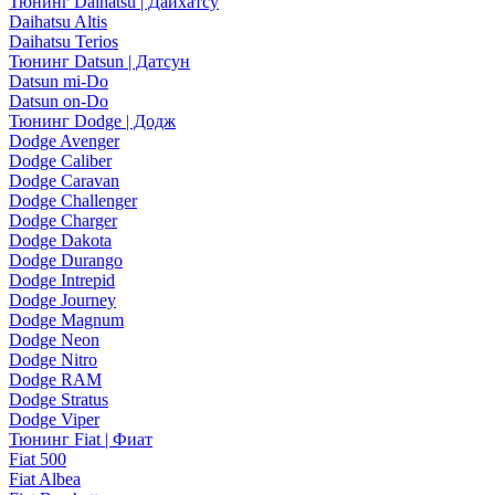
Тюнинг Daihatsu | Дайхатсу
Daihatsu Altis
Daihatsu Terios
Тюнинг Datsun | Датсун
Datsun mi-Do
Datsun on-Do
Тюнинг Dodge | Додж
Dodge Avenger
Dodge Caliber
Dodge Caravan
Dodge Challenger
Dodge Charger
Dodge Dakota
Dodge Durango
Dodge Intrepid
Dodge Journey
Dodge Magnum
Dodge Neon
Dodge Nitro
Dodge RAM
Dodge Stratus
Dodge Viper
Тюнинг Fiat | Фиат
Fiat 500
Fiat Albea