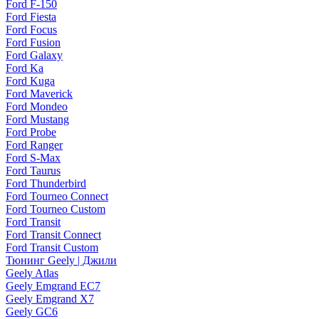
Ford F-150
Ford Fiesta
Ford Focus
Ford Fusion
Ford Galaxy
Ford Ka
Ford Kuga
Ford Maverick
Ford Mondeo
Ford Mustang
Ford Probe
Ford Ranger
Ford S-Max
Ford Taurus
Ford Thunderbird
Ford Tourneo Connect
Ford Tourneo Custom
Ford Transit
Ford Transit Connect
Ford Transit Custom
Тюнинг Geely | Джили
Geely Atlas
Geely Emgrand EC7
Geely Emgrand X7
Geely GC6