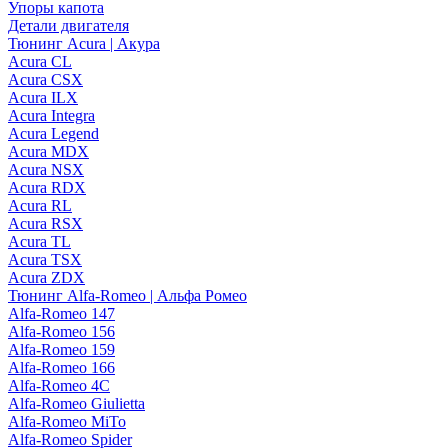
Упоры капота
Детали двигателя
Тюнинг Acura | Акура
Acura CL
Acura CSX
Acura ILX
Acura Integra
Acura Legend
Acura MDX
Acura NSX
Acura RDX
Acura RL
Acura RSX
Acura TL
Acura TSX
Acura ZDX
Тюнинг Alfa-Romeo | Альфа Ромео
Alfa-Romeo 147
Alfa-Romeo 156
Alfa-Romeo 159
Alfa-Romeo 166
Alfa-Romeo 4C
Alfa-Romeo Giulietta
Alfa-Romeo MiTo
Alfa-Romeo Spider