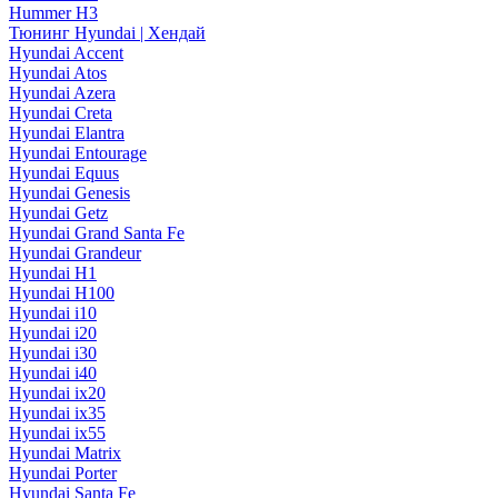
Hummer H3
Тюнинг Hyundai | Хендай
Hyundai Accent
Hyundai Atos
Hyundai Azera
Hyundai Creta
Hyundai Elantra
Hyundai Entourage
Hyundai Equus
Hyundai Genesis
Hyundai Getz
Hyundai Grand Santa Fe
Hyundai Grandeur
Hyundai H1
Hyundai H100
Hyundai i10
Hyundai i20
Hyundai i30
Hyundai i40
Hyundai ix20
Hyundai ix35
Hyundai ix55
Hyundai Matrix
Hyundai Porter
Hyundai Santa Fe