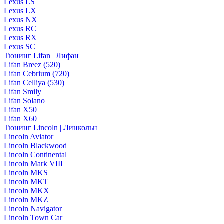
Lexus LS
Lexus LX
Lexus NX
Lexus RC
Lexus RX
Lexus SC
Тюнинг Lifan | Лифан
Lifan Breez (520)
Lifan Cebrium (720)
Lifan Celliya (530)
Lifan Smily
Lifan Solano
Lifan X50
Lifan X60
Тюнинг Lincoln | Линкольн
Lincoln Aviator
Lincoln Blackwood
Lincoln Continental
Lincoln Mark VIII
Lincoln MKS
Lincoln MKT
Lincoln MKX
Lincoln MKZ
Lincoln Navigator
Lincoln Town Car