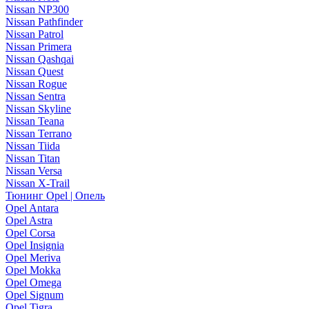
Nissan NP300
Nissan Pathfinder
Nissan Patrol
Nissan Primera
Nissan Qashqai
Nissan Quest
Nissan Rogue
Nissan Sentra
Nissan Skyline
Nissan Teana
Nissan Terrano
Nissan Tiida
Nissan Titan
Nissan Versa
Nissan X-Trail
Тюнинг Opel | Опель
Opel Antara
Opel Astra
Opel Corsa
Opel Insignia
Opel Meriva
Opel Mokka
Opel Omega
Opel Signum
Opel Tigra