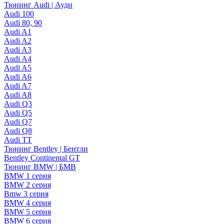
Тюнинг Audi | Ауди
Audi 100
Audi 80, 90
Audi A1
Audi A2
Audi A3
Audi A4
Audi A5
Audi A6
Audi A7
Audi A8
Audi Q3
Audi Q5
Audi Q7
Audi Q8
Audi TT
Тюнинг Bentley | Бентли
Bentley Continental GT
Тюнинг BMW | БМВ
BMW 1 серия
BMW 2 серия
Bmw 3 серия
BMW 4 серия
BMW 5 серия
BMW 6 серия