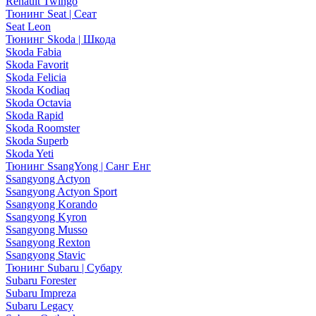
Renault Twingo
Тюнинг Seat | Сеат
Seat Leon
Тюнинг Skoda | Шкода
Skoda Fabia
Skoda Favorit
Skoda Felicia
Skoda Kodiaq
Skoda Octavia
Skoda Rapid
Skoda Roomster
Skoda Superb
Skoda Yeti
Тюнинг SsangYong | Санг Енг
Ssangyong Actyon
Ssangyong Actyon Sport
Ssangyong Korando
Ssangyong Kyron
Ssangyong Musso
Ssangyong Rexton
Ssangyong Stavic
Тюнинг Subaru | Субару
Subaru Forester
Subaru Impreza
Subaru Legacy