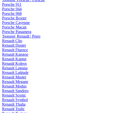
Porsche 911
Porsche 944
Porsche 968
Porsche Boxter
Porsche Cayenne
Porsche Macan
Porsche Panamera
Тюнинг Renault | Рено
Renault Clio
Renault Duster
Renault Fluence
Renault Kangoo
Renault Kaptur
Renault Koleos
Renault Laguna
Renault Latitude
Renault Master
Renault Megane
Renault Modus
Renault Sandero
Renault Scenic
Renault Symbol
Renault Thalia
Renault Trafic