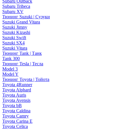
Subaru Outback
Subaru Tribeca
Subaru XV
Тюнинг Suzuki | Сузуки
Suzuki Grand Vitara
Suzuki Jimny
Suzuki Kizashi
Suzuki Swift
Suzuki SX4
Suzuki Vitara
Тюнинг Tank | Танк
Tank 300
Тюнинг Tesla | Тесла
Model 3
Model Y
Тюнинг Toyota | Тойота
Toyota 4Runner
Toyota Alphard
Toyota Auris
Toyota Avensis
Toyota bB
Toyota Caldina
Toyota Camry
Toyota Carina E
Toyota Celica