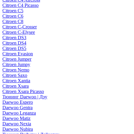
Citroen C4 Picasso
Citroen C5
Citroen C6
Citroen C8
Citroen C-Crosser
Citroen C-Elysee
Citroen DS3
Citroen DS4
Citroen DS5
Citroen Evasion
Citroen Jumper
Citroen Jumpy
Citroen Nemo
Citroen Saxo
Citroen Xantia
Citroen Xsara
Citroen Xsara Picasso
Тюнинг Daewoo | Дэу
Daewoo Espero
Daewoo Gentra
Daewoo Leganza
Daewoo Matiz
Daewoo Nexia
Daewoo Nubira