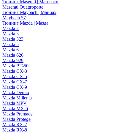
Тюнинг Maserati | Мазерати
Maserati Quattroporte
Тюнинг Maybach | Майбах
Maybach 57
Тюнинг Mazda | Мазда
Mazda 2
Mazda 3
Mazda 323
Mazda 5
Mazda 6
Mazda 626
Mazda 929
Mazda BT-50
Mazda CX-3
Mazda CX-5
Mazda CX-7
Mazda CX-9
Mazda Demio
Mazda Millenia
Mazda MPV
Mazda MX-6
Mazda Premacy
Mazda Protege
Mazda RX-7
Mazda RX-8