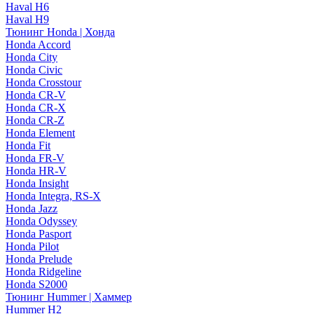
Haval H6
Haval H9
Тюнинг Honda | Хонда
Honda Accord
Honda City
Honda Civic
Honda Crosstour
Honda CR-V
Honda CR-X
Honda CR-Z
Honda Element
Honda Fit
Honda FR-V
Honda HR-V
Honda Insight
Honda Integra, RS-X
Honda Jazz
Honda Odyssey
Honda Pasport
Honda Pilot
Honda Prelude
Honda Ridgeline
Honda S2000
Тюнинг Hummer | Хаммер
Hummer H2