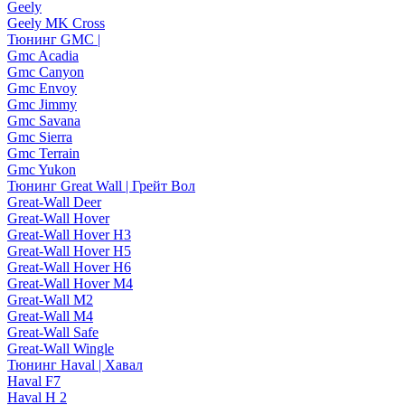
Geely
Geely MK Cross
Тюнинг GMC |
Gmc Acadia
Gmc Canyon
Gmc Envoy
Gmc Jimmy
Gmc Savana
Gmc Sierra
Gmc Terrain
Gmc Yukon
Тюнинг Great Wall | Грейт Вол
Great-Wall Deer
Great-Wall Hover
Great-Wall Hover H3
Great-Wall Hover H5
Great-Wall Hover H6
Great-Wall Hover M4
Great-Wall M2
Great-Wall M4
Great-Wall Safe
Great-Wall Wingle
Тюнинг Haval | Хавал
Haval F7
Haval H 2