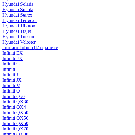
Hyundai Solaris
Hyundai Sonata
Hyundai Starex
Hyundai Terracan
Hyundai Tiburon
Hyundai Trajet
Hyundai Tucson
Hyundai Veloster
Тюнинг Infiniti | Инфинити
Infiniti EX
Infiniti FX
Infiniti G
Infiniti I
Infiniti J
Infiniti JX
Infiniti M
Infiniti Q
Infiniti Q50
Infiniti QX30
Infiniti QX4
Infiniti QX50
Infiniti QX56
Infiniti QX60
Infiniti QX70
Infiniti QX80