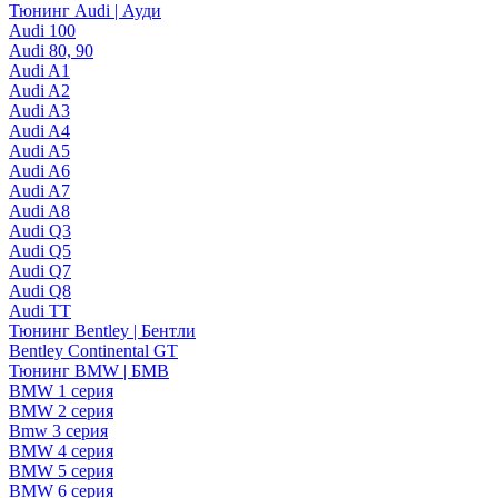
Тюнинг Audi | Ауди
Audi 100
Audi 80, 90
Audi A1
Audi A2
Audi A3
Audi A4
Audi A5
Audi A6
Audi A7
Audi A8
Audi Q3
Audi Q5
Audi Q7
Audi Q8
Audi TT
Тюнинг Bentley | Бентли
Bentley Continental GT
Тюнинг BMW | БМВ
BMW 1 серия
BMW 2 серия
Bmw 3 серия
BMW 4 серия
BMW 5 серия
BMW 6 серия