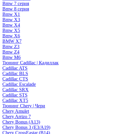
Bmw 7 серия
Bmw 8 серия
Bmw X1
Bmw X3
Bmw X4
Bmw X5
Bmw X6
BMW X7
Bmw Z3
Bmw Z4
Bmw М6
Тюнинг Cadillac | Кадиллак
Cadillac ATS
Cadillac BLS
Cadillac CTS
Cadillac Escalade
Cadillac SRX
Cadillac STS
Cadillac XT5
Тюнинг Chery | Чери
Chery Amulet
Chery Arrizo 7
Chery Bonus (A13)
Chery Bonus 3 (E3/A19)
Chery CrossEastar (B14)