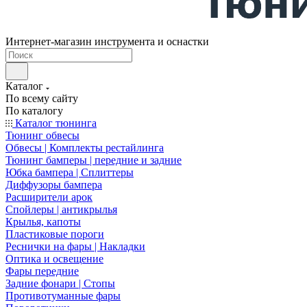
Интернет-магазин инструмента и оснастки
Каталог
По всему сайту
По каталогу
Каталог тюнинга
Тюнинг обвесы
Обвесы | Комплекты рестайлинга
Тюнинг бамперы | передние и задние
Юбка бампера | Сплиттеры
Диффузоры бампера
Расширители арок
Спойлеры | антикрылья
Крылья, капоты
Пластиковые пороги
Реснички на фары | Накладки
Оптика и освещение
Фары передние
Задние фонари | Стопы
Противотуманные фары