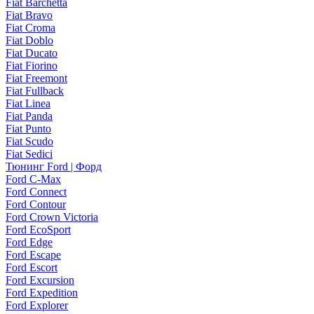
Fiat Barchetta
Fiat Bravo
Fiat Croma
Fiat Doblo
Fiat Ducato
Fiat Fiorino
Fiat Freemont
Fiat Fullback
Fiat Linea
Fiat Panda
Fiat Punto
Fiat Scudo
Fiat Sedici
Тюнинг Ford | Форд
Ford C-Max
Ford Connect
Ford Contour
Ford Crown Victoria
Ford EcoSport
Ford Edge
Ford Escape
Ford Escort
Ford Excursion
Ford Expedition
Ford Explorer