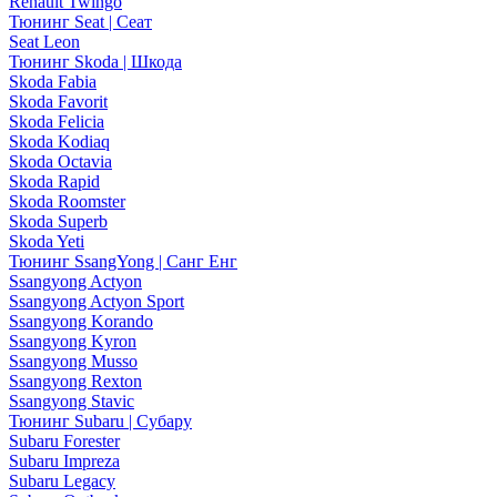
Renault Twingo
Тюнинг Seat | Сеат
Seat Leon
Тюнинг Skoda | Шкода
Skoda Fabia
Skoda Favorit
Skoda Felicia
Skoda Kodiaq
Skoda Octavia
Skoda Rapid
Skoda Roomster
Skoda Superb
Skoda Yeti
Тюнинг SsangYong | Санг Енг
Ssangyong Actyon
Ssangyong Actyon Sport
Ssangyong Korando
Ssangyong Kyron
Ssangyong Musso
Ssangyong Rexton
Ssangyong Stavic
Тюнинг Subaru | Субару
Subaru Forester
Subaru Impreza
Subaru Legacy