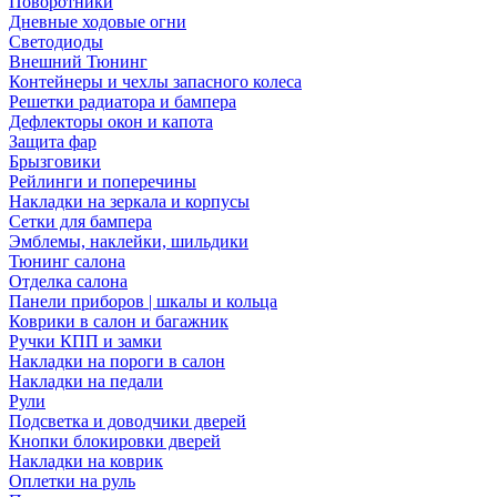
Поворотники
Дневные ходовые огни
Светодиоды
Внешний Тюнинг
Контейнеры и чехлы запасного колеса
Решетки радиатора и бампера
Дефлекторы окон и капота
Защита фар
Брызговики
Рейлинги и поперечины
Накладки на зеркала и корпусы
Сетки для бампера
Эмблемы, наклейки, шильдики
Тюнинг салона
Отделка салона
Панели приборов | шкалы и кольца
Коврики в салон и багажник
Ручки КПП и замки
Накладки на пороги в салон
Накладки на педали
Рули
Подсветка и доводчики дверей
Кнопки блокировки дверей
Накладки на коврик
Оплетки на руль