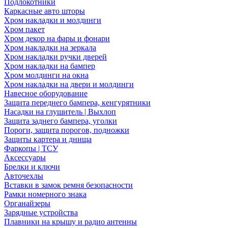
Подлокотники
Каркасные авто шторы
Хром накладки и молдинги
Хром пакет
Хром декор на фары и фонари
Хром накладки на зеркала
Хром накладки ручки дверей
Хром накладки на бампер
Хром молдинги на окна
Хром накладки на двери и молдинги
Навесное оборудование
Защита переднего бампера, кенгурятники
Насадки на глушитель | Выхлоп
Защита заднего бампера, уголки
Пороги, защита порогов, подножки
Защиты картера и днища
Фаркопы | ТСУ
Аксессуары
Брелки и ключи
Авточехлы
Вставки в замок ремня безопасности
Рамки номерного знака
Органайзеры
Зарядные устройства
Плавники на крышу и радио антенны