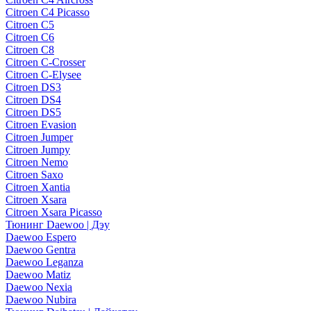
Citroen C4 Picasso
Citroen C5
Citroen C6
Citroen C8
Citroen C-Crosser
Citroen C-Elysee
Citroen DS3
Citroen DS4
Citroen DS5
Citroen Evasion
Citroen Jumper
Citroen Jumpy
Citroen Nemo
Citroen Saxo
Citroen Xantia
Citroen Xsara
Citroen Xsara Picasso
Тюнинг Daewoo | Дэу
Daewoo Espero
Daewoo Gentra
Daewoo Leganza
Daewoo Matiz
Daewoo Nexia
Daewoo Nubira