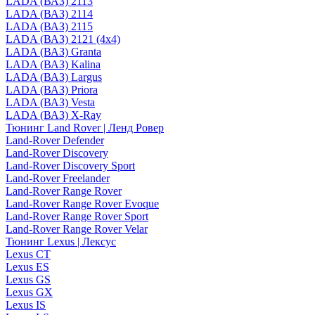
LADA (ВАЗ) 2113
LADA (ВАЗ) 2114
LADA (ВАЗ) 2115
LADA (ВАЗ) 2121 (4x4)
LADA (ВАЗ) Granta
LADA (ВАЗ) Kalina
LADA (ВАЗ) Largus
LADA (ВАЗ) Priora
LADA (ВАЗ) Vesta
LADA (ВАЗ) X-Ray
Тюнинг Land Rover | Ленд Ровер
Land-Rover Defender
Land-Rover Discovery
Land-Rover Discovery Sport
Land-Rover Freelander
Land-Rover Range Rover
Land-Rover Range Rover Evoque
Land-Rover Range Rover Sport
Land-Rover Range Rover Velar
Тюнинг Lexus | Лексус
Lexus CT
Lexus ES
Lexus GS
Lexus GX
Lexus IS