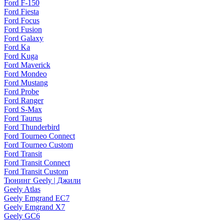
Ford F-150
Ford Fiesta
Ford Focus
Ford Fusion
Ford Galaxy
Ford Ka
Ford Kuga
Ford Maverick
Ford Mondeo
Ford Mustang
Ford Probe
Ford Ranger
Ford S-Max
Ford Taurus
Ford Thunderbird
Ford Tourneo Connect
Ford Tourneo Custom
Ford Transit
Ford Transit Connect
Ford Transit Custom
Тюнинг Geely | Джили
Geely Atlas
Geely Emgrand EC7
Geely Emgrand X7
Geely GC6