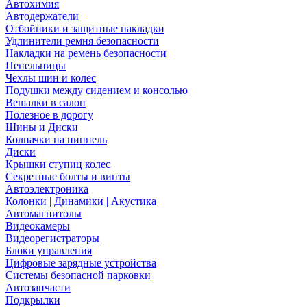
Автохимия
Автодержатели
Отбойники и защитные накладки
Удлинители ремня безопасности
Накладки на ремень безопасности
Пепельницы
Чехлы шин и колес
Подушки между сидением и консолью
Вешалки в салон
Полезное в дорогу
Шины и Диски
Колпачки на ниппель
Диски
Крышки ступиц колес
Секретные болты и винты
Автоэлектроника
Колонки | Динамики | Акустика
Автомагнитолы
Видеокамеры
Видеорегистраторы
Блоки управления
Цифровые зарядные устройства
Системы безопасной парковки
Автозапчасти
Подкрылки