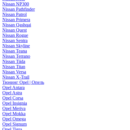
Nissan NP300
Nissan Pathfinder
Nissan Patrol
Nissan Primera
Nissan Qashqai
Nissan Quest
Nissan Rogue
Nissan Sentra
Nissan Skyline
Nissan Teana
Nissan Terrano
Nissan Tiida
Nissan Titan
Nissan Versa
Nissan X-Trail
Тюнинг Opel | Опель
Opel Antara
Opel Astra
Opel Corsa
Opel Insignia
Opel Meriva
Opel Mokka
Opel Omega
Opel Signum
Opel Tigra