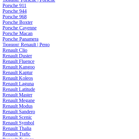
Porsche 911
Porsche 944
Porsche 968
Porsche Boxter
Porsche Cayenne
Porsche Macan
Porsche Panamera
Тюнинг Renault | Рено
Renault Clio
Renault Duster
Renault Fluence
Renault Kangoo
Renault Kaptur
Renault Koleos
Renault Laguna
Renault Latitude
Renault Master
Renault Megane
Renault Modus
Renault Sandero
Renault Scenic
Renault Symbol
Renault Thalia
Renault Trafic