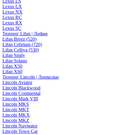
Lexus LS
Lexus LX
Lexus NX
Lexus RC
Lexus RX
Lexus SC
Тюнинг Lifan | Лифан
Lifan Breez (520)
Lifan Cebrium (720)
Lifan Celliya (530)
Lifan Smily
Lifan Solano
Lifan X50
Lifan X60
Тюнинг Lincoln | Линкольн
Lincoln Aviator
Lincoln Blackwood
Lincoln Continental
Lincoln Mark VIII
Lincoln MKS
Lincoln MKT
Lincoln MKX
Lincoln MKZ
Lincoln Navigator
Lincoln Town Car