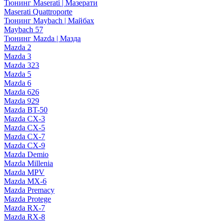
Тюнинг Maserati | Мазерати
Maserati Quattroporte
Тюнинг Maybach | Майбах
Maybach 57
Тюнинг Mazda | Мазда
Mazda 2
Mazda 3
Mazda 323
Mazda 5
Mazda 6
Mazda 626
Mazda 929
Mazda BT-50
Mazda CX-3
Mazda CX-5
Mazda CX-7
Mazda CX-9
Mazda Demio
Mazda Millenia
Mazda MPV
Mazda MX-6
Mazda Premacy
Mazda Protege
Mazda RX-7
Mazda RX-8