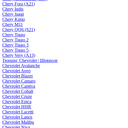
Chery Fora (A21)
Chery Indis
Chery Jaggi
Chery Kimo
Chery M11
Chery QQ6 (S21)
Chery Tiggo
Chery Tiggo 2
Chery Tiggo 3
Chery Tiggo 5
Chery Very (A13)
Тюнинг Chevrolet | Шевроле
Chevrolet Avalanche
Chevrolet Aveo
Chevrolet Blazer
Chevrolet Camaro
Chevrolet Captiva
Chevrolet Cobalt
Chevrolet Cruze
Chevrolet Epica
Chevrolet HHR
Chevrolet Lacetti
Chevrolet Lanos
Chevrolet Malibu
Chevrolet Niva