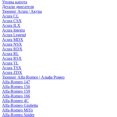
Упоры капота
Детали двигателя
Тюнинг Acura | Акура
Acura CL
Acura CSX
Acura ILX
Acura Integra
Acura Legend
Acura MDX
Acura NSX
Acura RDX
Acura RL
Acura RSX
Acura TL
Acura TSX
Acura ZDX
Тюнинг Alfa-Romeo | Альфа Ромео
Alfa-Romeo 147
Alfa-Romeo 156
Alfa-Romeo 159
Alfa-Romeo 166
Alfa-Romeo 4C
Alfa-Romeo Giulietta
Alfa-Romeo MiTo
Alfa-Romeo Spider