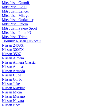
Mitsubishi Grandis
Mitsubishi L200
Mitsubishi Lancer
Mitsubishi Mirage
Mitsubishi Outlander
Mitsubishi Pajero
Mitsubishi Pajero Sport
Mitsubishi Pinin IO
Mitsubishi Triton
Тюнинг Nissan | Ниссан
Nissan 240SX
Nissan 300ZX
Nissan 350Z
Nissan Almera
Nissan Almera Classic
Nissan Altima
Nissan Armada
Nissan Cube
Nissan GT-R
Nissan Juke
Nissan Maxima
Nissan Micra
Nissan Murano
Nissan Navara
Nissan Note