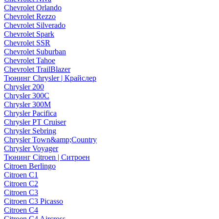
Chevrolet Orlando
Chevrolet Rezzo
Chevrolet Silverado
Chevrolet Spark
Chevrolet SSR
Chevrolet Suburban
Chevrolet Tahoe
Chevrolet TrailBlazer
Тюнинг Chrysler | Крайслер
Chrysler 200
Chrysler 300C
Chrysler 300M
Chrysler Pacifica
Chrysler PT Cruiser
Chrysler Sebring
Chrysler Town&amp;Country
Chrysler Voyager
Тюнинг Citroen | Ситроен
Citroen Berlingo
Citroen C1
Citroen C2
Citroen C3
Citroen C3 Picasso
Citroen C4
Citroen C4 Aircross