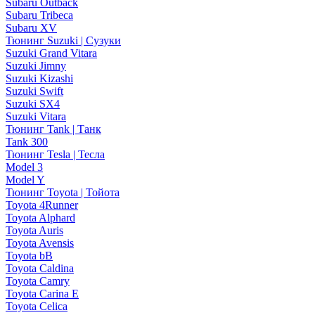
Subaru Outback
Subaru Tribeca
Subaru XV
Тюнинг Suzuki | Сузуки
Suzuki Grand Vitara
Suzuki Jimny
Suzuki Kizashi
Suzuki Swift
Suzuki SX4
Suzuki Vitara
Тюнинг Tank | Танк
Tank 300
Тюнинг Tesla | Тесла
Model 3
Model Y
Тюнинг Toyota | Тойота
Toyota 4Runner
Toyota Alphard
Toyota Auris
Toyota Avensis
Toyota bB
Toyota Caldina
Toyota Camry
Toyota Carina E
Toyota Celica