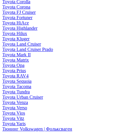
Toyota Corolla
Toyota Corona
Toyota FJ Cruiser
Toyota Fortuner
Toyota HiAce
Toyota Highlander
Toyota Hilux
Toyota Kluger
Toyota Land Cruiser
Toyota Land Cruiser Prado
Toyota Mark II
Toyota Matrix
Toyota Opa
Toyota Prius
Toyota RAV4
Toyota Sequoia
Toyota Tacoma
Toyota Tundra
Toyota Urban Cruiser
Toyota Venza
Toyota Verso
Toyota Vios
Toyota Vitz
Toyota Yaris
Тюнинг Volkswagen | Фольксваген