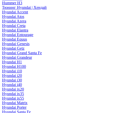
Hummer H3
Тюнинг Hyundai | Хендай
Hyundai Accent
Hyundai Atos
Hyundai Azera
Hyundai Creta
Hyundai Elantra
Hyundai Entourage
Hyundai Equus
Hyundai Genesis
Hyundai Getz
Hyundai Grand Santa Fe
Hyundai Grandeur
Hyundai H1
Hyundai H100
Hyundai i10
Hyundai i20
Hyundai i30
Hyundai i40
Hyundai ix20
Hyundai ix35
Hyundai ix55
Hyundai Matrix
Hyundai Porter
Hyundai Santa Fe