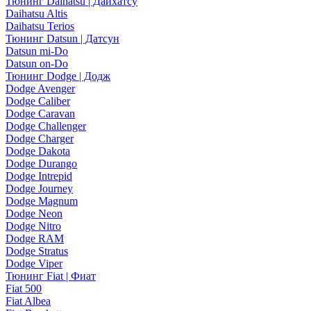
Тюнинг Daihatsu | Дайхатсу
Daihatsu Altis
Daihatsu Terios
Тюнинг Datsun | Датсун
Datsun mi-Do
Datsun on-Do
Тюнинг Dodge | Додж
Dodge Avenger
Dodge Caliber
Dodge Caravan
Dodge Challenger
Dodge Charger
Dodge Dakota
Dodge Durango
Dodge Intrepid
Dodge Journey
Dodge Magnum
Dodge Neon
Dodge Nitro
Dodge RAM
Dodge Stratus
Dodge Viper
Тюнинг Fiat | Фиат
Fiat 500
Fiat Albea