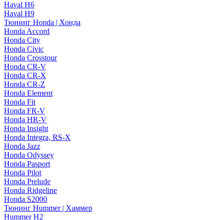
Haval H6
Haval H9
Тюнинг Honda | Хонда
Honda Accord
Honda City
Honda Civic
Honda Crosstour
Honda CR-V
Honda CR-X
Honda CR-Z
Honda Element
Honda Fit
Honda FR-V
Honda HR-V
Honda Insight
Honda Integra, RS-X
Honda Jazz
Honda Odyssey
Honda Pasport
Honda Pilot
Honda Prelude
Honda Ridgeline
Honda S2000
Тюнинг Hummer | Хаммер
Hummer H2