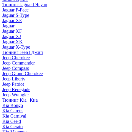
Тюнинг Jaguar | Ягуар
Jaguar F-Pace
Jaguar S-Type
Jaguar XE
Jaguar
Jaguar XF
Jaguar XJ
Jaguar XK
Jaguar X-Type
Тюнинг Jeep | Джип
Jeep Cherokee
Jeep Commander
Jeep Compass
Jeep Grand Cherokee
Jeep Liberty
Jeep Patriot
Jeep Renegade
Jeep Wrangler
Тюнинг Kia | Киа
Kia Bongo
Kia Carens
Kia Carnival
Kia Cee'd
Kia Cerato
Kia Magentis