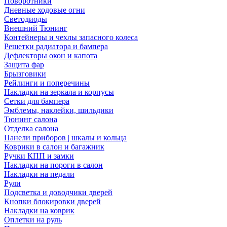
Поворотники
Дневные ходовые огни
Светодиоды
Внешний Тюнинг
Контейнеры и чехлы запасного колеса
Решетки радиатора и бампера
Дефлекторы окон и капота
Защита фар
Брызговики
Рейлинги и поперечины
Накладки на зеркала и корпусы
Сетки для бампера
Эмблемы, наклейки, шильдики
Тюнинг салона
Отделка салона
Панели приборов | шкалы и кольца
Коврики в салон и багажник
Ручки КПП и замки
Накладки на пороги в салон
Накладки на педали
Рули
Подсветка и доводчики дверей
Кнопки блокировки дверей
Накладки на коврик
Оплетки на руль