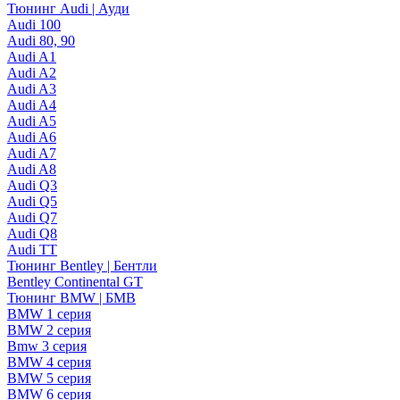
Тюнинг Audi | Ауди
Audi 100
Audi 80, 90
Audi A1
Audi A2
Audi A3
Audi A4
Audi A5
Audi A6
Audi A7
Audi A8
Audi Q3
Audi Q5
Audi Q7
Audi Q8
Audi TT
Тюнинг Bentley | Бентли
Bentley Continental GT
Тюнинг BMW | БМВ
BMW 1 серия
BMW 2 серия
Bmw 3 серия
BMW 4 серия
BMW 5 серия
BMW 6 серия