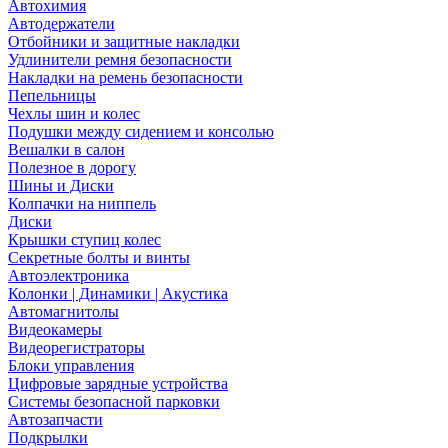
Автохимия
Автодержатели
Отбойники и защитные накладки
Удлинители ремня безопасности
Накладки на ремень безопасности
Пепельницы
Чехлы шин и колес
Подушки между сидением и консолью
Вешалки в салон
Полезное в дорогу
Шины и Диски
Колпачки на ниппель
Диски
Крышки ступиц колес
Секретные болты и винты
Автоэлектроника
Колонки | Динамики | Акустика
Автомагнитолы
Видеокамеры
Видеорегистраторы
Блоки управления
Цифровые зарядные устройства
Системы безопасной парковки
Автозапчасти
Подкрылки