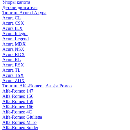
Упоры капота
Детали двигателя
Тюнинг Acura | Акура
Acura CL
Acura CSX
Acura ILX
Acura Integra
Acura Legend
Acura MDX
Acura NSX
Acura RDX
Acura RL
Acura RSX
Acura TL
Acura TSX
Acura ZDX
Тюнинг Alfa-Romeo | Альфа Ромео
Alfa-Romeo 147
Alfa-Romeo 156
Alfa-Romeo 159
Alfa-Romeo 166
Alfa-Romeo 4C
Alfa-Romeo Giulietta
Alfa-Romeo MiTo
Alfa-Romeo Spider