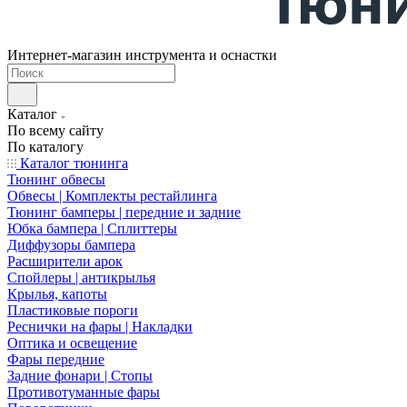
Интернет-магазин инструмента и оснастки
Каталог
По всему сайту
По каталогу
Каталог тюнинга
Тюнинг обвесы
Обвесы | Комплекты рестайлинга
Тюнинг бамперы | передние и задние
Юбка бампера | Сплиттеры
Диффузоры бампера
Расширители арок
Спойлеры | антикрылья
Крылья, капоты
Пластиковые пороги
Реснички на фары | Накладки
Оптика и освещение
Фары передние
Задние фонари | Стопы
Противотуманные фары