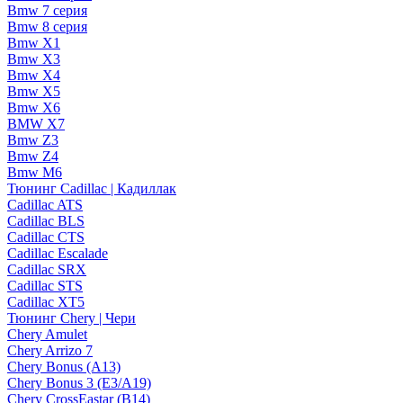
Bmw 7 серия
Bmw 8 серия
Bmw X1
Bmw X3
Bmw X4
Bmw X5
Bmw X6
BMW X7
Bmw Z3
Bmw Z4
Bmw М6
Тюнинг Cadillac | Кадиллак
Cadillac ATS
Cadillac BLS
Cadillac CTS
Cadillac Escalade
Cadillac SRX
Cadillac STS
Cadillac XT5
Тюнинг Chery | Чери
Chery Amulet
Chery Arrizo 7
Chery Bonus (A13)
Chery Bonus 3 (E3/A19)
Chery CrossEastar (B14)