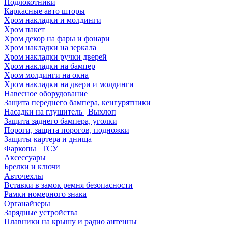
Подлокотники
Каркасные авто шторы
Хром накладки и молдинги
Хром пакет
Хром декор на фары и фонари
Хром накладки на зеркала
Хром накладки ручки дверей
Хром накладки на бампер
Хром молдинги на окна
Хром накладки на двери и молдинги
Навесное оборудование
Защита переднего бампера, кенгурятники
Насадки на глушитель | Выхлоп
Защита заднего бампера, уголки
Пороги, защита порогов, подножки
Защиты картера и днища
Фаркопы | ТСУ
Аксессуары
Брелки и ключи
Авточехлы
Вставки в замок ремня безопасности
Рамки номерного знака
Органайзеры
Зарядные устройства
Плавники на крышу и радио антенны