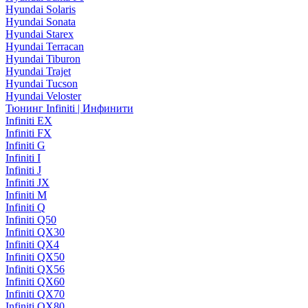
Hyundai Solaris
Hyundai Sonata
Hyundai Starex
Hyundai Terracan
Hyundai Tiburon
Hyundai Trajet
Hyundai Tucson
Hyundai Veloster
Тюнинг Infiniti | Инфинити
Infiniti EX
Infiniti FX
Infiniti G
Infiniti I
Infiniti J
Infiniti JX
Infiniti M
Infiniti Q
Infiniti Q50
Infiniti QX30
Infiniti QX4
Infiniti QX50
Infiniti QX56
Infiniti QX60
Infiniti QX70
Infiniti QX80