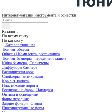
Интернет-магазин инструмента и оснастки
Каталог
По всему сайту
По каталогу
Каталог тюнинга
Тюнинг обвесы
Обвесы | Комплекты рестайлинга
Тюнинг бамперы | передние и задние
Юбка бампера | Сплиттеры
Диффузоры бампера
Расширители арок
Спойлеры | антикрылья
Крылья, капоты
Пластиковые пороги
Реснички на фары | Накладки
Оптика и освещение
Фары передние
Задние фонари | Стопы
Противотуманные фары