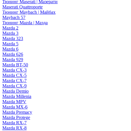
Тюнинг Maserati | Мазерати
Maserati Quattroporte
Тюнинг Maybach | Майбах
Maybach 57
Тюнинг Mazda | Мазда
Mazda 2
Mazda 3
Mazda 323
Mazda 5
Mazda 6
Mazda 626
Mazda 929
Mazda BT-50
Mazda CX-3
Mazda CX-5
Mazda CX-7
Mazda CX-9
Mazda Demio
Mazda Millenia
Mazda MPV
Mazda MX-6
Mazda Premacy
Mazda Protege
Mazda RX-7
Mazda RX-8