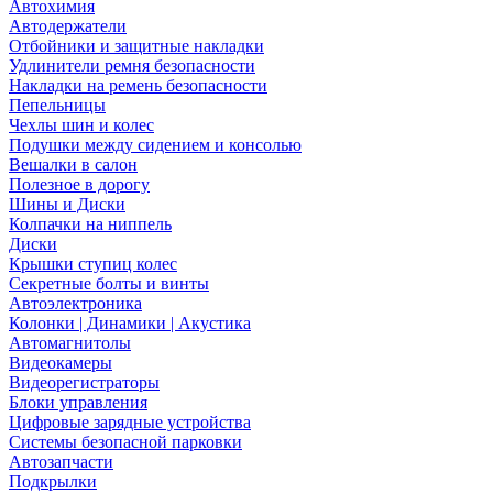
Автохимия
Автодержатели
Отбойники и защитные накладки
Удлинители ремня безопасности
Накладки на ремень безопасности
Пепельницы
Чехлы шин и колес
Подушки между сидением и консолью
Вешалки в салон
Полезное в дорогу
Шины и Диски
Колпачки на ниппель
Диски
Крышки ступиц колес
Секретные болты и винты
Автоэлектроника
Колонки | Динамики | Акустика
Автомагнитолы
Видеокамеры
Видеорегистраторы
Блоки управления
Цифровые зарядные устройства
Системы безопасной парковки
Автозапчасти
Подкрылки