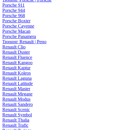
Porsche 911
Porsche 944
Porsche 968
Porsche Boxter
Porsche Cayenne
Porsche Macan
Porsche Panamera
Тюнинг Renault | Рено
Renault Clio
Renault Duster
Renault Fluence
Renault Kangoo
Renault Kaptur
Renault Koleos
Renault Laguna
Renault Latitude
Renault Master
Renault Megane
Renault Modus
Renault Sandero
Renault Scenic
Renault Symbol
Renault Thalia
Renault Trafic