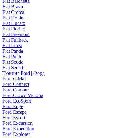
Fiat Barchetta
Fiat Bravo
Fiat Croma
Fiat Doblo
Fiat Ducato
Fiat Fiorino
Fiat Freemont
Fiat Fullback
Fiat Linea
Fiat Panda
Fiat Punto
Fiat Scudo
Fiat Sedici
Тюнинг Ford | Форд
Ford C-Max
Ford Connect
Ford Contour
Ford Crown Victoria
Ford EcoSport
Ford Edge
Ford Escape
Ford Escort
Ford Excursion
Ford Expedition
Ford Explorer