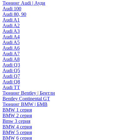
Тюнинг Audi | Ауди
Audi 100
Audi 80, 90
Audi A1
Audi A2
Audi A3
Audi A4
Audi A5
Audi A6
Audi A7
Audi A8
Audi Q3
Audi Q5
Audi Q7
Audi Q8
Audi TT
Тюнинг Bentley | Бентли
Bentley Continental GT
Тюнинг BMW | БМВ
BMW 1 серия
BMW 2 серия
Bmw 3 серия
BMW 4 серия
BMW 5 серия
BMW 6 серия