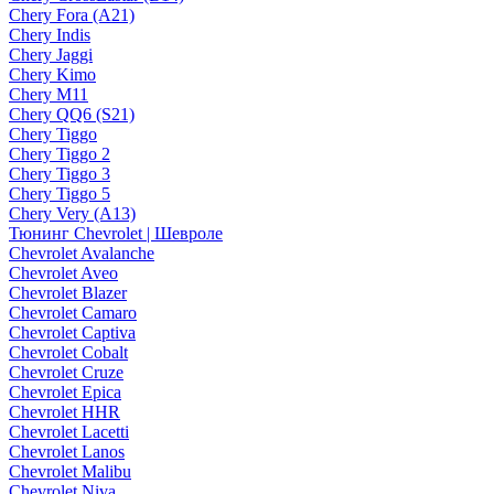
Chery Fora (A21)
Chery Indis
Chery Jaggi
Chery Kimo
Chery M11
Chery QQ6 (S21)
Chery Tiggo
Chery Tiggo 2
Chery Tiggo 3
Chery Tiggo 5
Chery Very (A13)
Тюнинг Chevrolet | Шевроле
Chevrolet Avalanche
Chevrolet Aveo
Chevrolet Blazer
Chevrolet Camaro
Chevrolet Captiva
Chevrolet Cobalt
Chevrolet Cruze
Chevrolet Epica
Chevrolet HHR
Chevrolet Lacetti
Chevrolet Lanos
Chevrolet Malibu
Chevrolet Niva