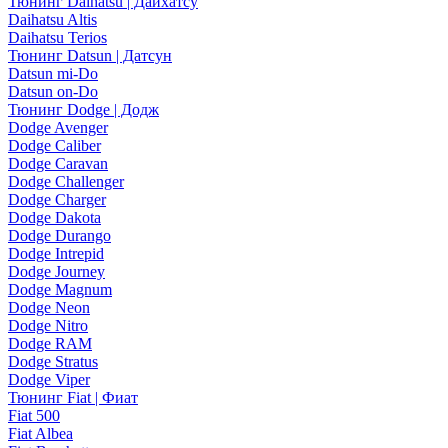
Тюнинг Daihatsu | Дайхатсу
Daihatsu Altis
Daihatsu Terios
Тюнинг Datsun | Датсун
Datsun mi-Do
Datsun on-Do
Тюнинг Dodge | Додж
Dodge Avenger
Dodge Caliber
Dodge Caravan
Dodge Challenger
Dodge Charger
Dodge Dakota
Dodge Durango
Dodge Intrepid
Dodge Journey
Dodge Magnum
Dodge Neon
Dodge Nitro
Dodge RAM
Dodge Stratus
Dodge Viper
Тюнинг Fiat | Фиат
Fiat 500
Fiat Albea