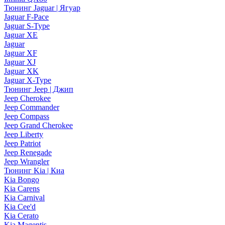
Тюнинг Jaguar | Ягуар
Jaguar F-Pace
Jaguar S-Type
Jaguar XE
Jaguar
Jaguar XF
Jaguar XJ
Jaguar XK
Jaguar X-Type
Тюнинг Jeep | Джип
Jeep Cherokee
Jeep Commander
Jeep Compass
Jeep Grand Cherokee
Jeep Liberty
Jeep Patriot
Jeep Renegade
Jeep Wrangler
Тюнинг Kia | Киа
Kia Bongo
Kia Carens
Kia Carnival
Kia Cee'd
Kia Cerato
Kia Magentis