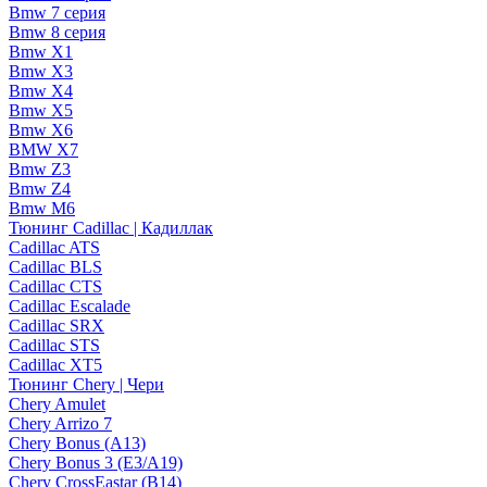
Bmw 7 серия
Bmw 8 серия
Bmw X1
Bmw X3
Bmw X4
Bmw X5
Bmw X6
BMW X7
Bmw Z3
Bmw Z4
Bmw М6
Тюнинг Cadillac | Кадиллак
Cadillac ATS
Cadillac BLS
Cadillac CTS
Cadillac Escalade
Cadillac SRX
Cadillac STS
Cadillac XT5
Тюнинг Chery | Чери
Chery Amulet
Chery Arrizo 7
Chery Bonus (A13)
Chery Bonus 3 (E3/A19)
Chery CrossEastar (B14)