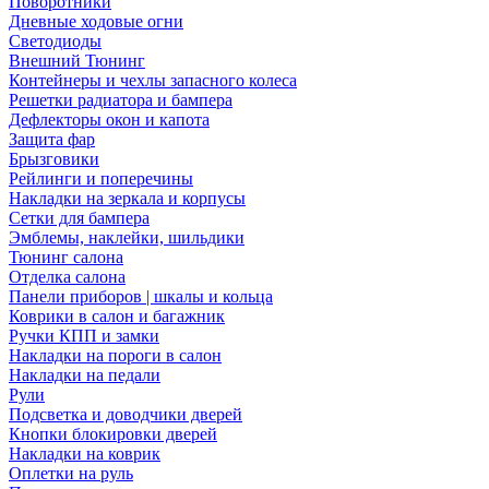
Поворотники
Дневные ходовые огни
Светодиоды
Внешний Тюнинг
Контейнеры и чехлы запасного колеса
Решетки радиатора и бампера
Дефлекторы окон и капота
Защита фар
Брызговики
Рейлинги и поперечины
Накладки на зеркала и корпусы
Сетки для бампера
Эмблемы, наклейки, шильдики
Тюнинг салона
Отделка салона
Панели приборов | шкалы и кольца
Коврики в салон и багажник
Ручки КПП и замки
Накладки на пороги в салон
Накладки на педали
Рули
Подсветка и доводчики дверей
Кнопки блокировки дверей
Накладки на коврик
Оплетки на руль