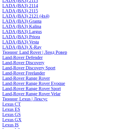
LADA (ВАЗ) 2113
LADA (ВАЗ) 2114
LADA (ВАЗ) 2115
LADA (ВАЗ) 2121 (4x4)
LADA (ВАЗ) Granta
LADA (ВАЗ) Kalina
LADA (ВАЗ) Largus
LADA (ВАЗ) Priora
LADA (ВАЗ) Vesta
LADA (ВАЗ) X-Ray
Тюнинг Land Rover | Ленд Ровер
Land-Rover Defender
Land-Rover Discovery
Land-Rover Discovery Sport
Land-Rover Freelander
Land-Rover Range Rover
Land-Rover Range Rover Evoque
Land-Rover Range Rover Sport
Land-Rover Range Rover Velar
Тюнинг Lexus | Лексус
Lexus CT
Lexus ES
Lexus GS
Lexus GX
Lexus IS