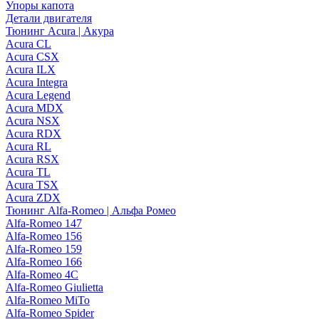
Упоры капота
Детали двигателя
Тюнинг Acura | Акура
Acura CL
Acura CSX
Acura ILX
Acura Integra
Acura Legend
Acura MDX
Acura NSX
Acura RDX
Acura RL
Acura RSX
Acura TL
Acura TSX
Acura ZDX
Тюнинг Alfa-Romeo | Альфа Ромео
Alfa-Romeo 147
Alfa-Romeo 156
Alfa-Romeo 159
Alfa-Romeo 166
Alfa-Romeo 4C
Alfa-Romeo Giulietta
Alfa-Romeo MiTo
Alfa-Romeo Spider