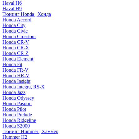
Haval H6
Haval H9
Тюнинг Honda | Хонда
Honda Accord
Honda City
Honda Civic
Honda Crosstour
Honda CR-V
Honda CR-X
Honda CR-Z
Honda Element
Honda Fit
Honda FR-V
Honda HR-V
Honda Insight
Honda Integra, RS-X
Honda Jazz
Honda Odyssey
Honda Pasport
Honda Pilot
Honda Prelude
Honda Ridgeline
Honda S2000
Тюнинг Hummer | Хаммер
Hummer H2