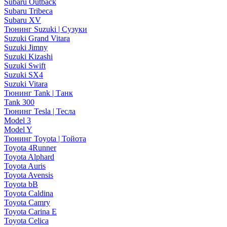
Subaru Outback
Subaru Tribeca
Subaru XV
Тюнинг Suzuki | Сузуки
Suzuki Grand Vitara
Suzuki Jimny
Suzuki Kizashi
Suzuki Swift
Suzuki SX4
Suzuki Vitara
Тюнинг Tank | Танк
Tank 300
Тюнинг Tesla | Тесла
Model 3
Model Y
Тюнинг Toyota | Тойота
Toyota 4Runner
Toyota Alphard
Toyota Auris
Toyota Avensis
Toyota bB
Toyota Caldina
Toyota Camry
Toyota Carina E
Toyota Celica