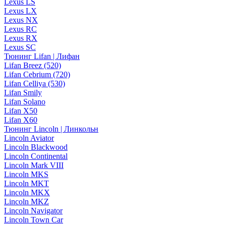
Lexus LS
Lexus LX
Lexus NX
Lexus RC
Lexus RX
Lexus SC
Тюнинг Lifan | Лифан
Lifan Breez (520)
Lifan Cebrium (720)
Lifan Celliya (530)
Lifan Smily
Lifan Solano
Lifan X50
Lifan X60
Тюнинг Lincoln | Линкольн
Lincoln Aviator
Lincoln Blackwood
Lincoln Continental
Lincoln Mark VIII
Lincoln MKS
Lincoln MKT
Lincoln MKX
Lincoln MKZ
Lincoln Navigator
Lincoln Town Car