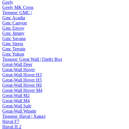
Geely
Geely MK Cross
Тюнинг GMC |
Gmc Acadia
Gmc Canyon
Gmc Envoy
Gmc Jimmy
Gmc Savana
Gmc Sierra
Gmc Terrain
Gmc Yukon
Тюнинг Great Wall | Грейт Вол
Great-Wall Deer
Great-Wall Hover
Great-Wall Hover H3
Great-Wall Hover H5
Great-Wall Hover H6
Great-Wall Hover M4
Great-Wall M2
Great-Wall M4
Great-Wall Safe
Great-Wall Wingle
Тюнинг Haval | Хавал
Haval F7
Haval H 2