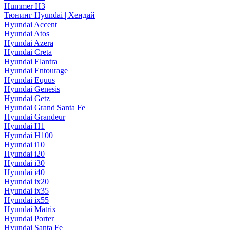
Hummer H3
Тюнинг Hyundai | Хендай
Hyundai Accent
Hyundai Atos
Hyundai Azera
Hyundai Creta
Hyundai Elantra
Hyundai Entourage
Hyundai Equus
Hyundai Genesis
Hyundai Getz
Hyundai Grand Santa Fe
Hyundai Grandeur
Hyundai H1
Hyundai H100
Hyundai i10
Hyundai i20
Hyundai i30
Hyundai i40
Hyundai ix20
Hyundai ix35
Hyundai ix55
Hyundai Matrix
Hyundai Porter
Hyundai Santa Fe