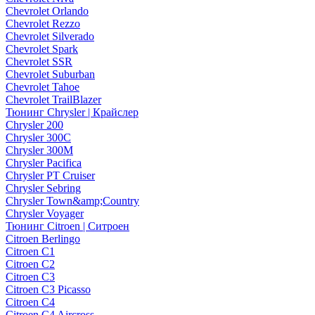
Chevrolet Orlando
Chevrolet Rezzo
Chevrolet Silverado
Chevrolet Spark
Chevrolet SSR
Chevrolet Suburban
Chevrolet Tahoe
Chevrolet TrailBlazer
Тюнинг Chrysler | Крайслер
Chrysler 200
Chrysler 300C
Chrysler 300M
Chrysler Pacifica
Chrysler PT Cruiser
Chrysler Sebring
Chrysler Town&amp;Country
Chrysler Voyager
Тюнинг Citroen | Ситроен
Citroen Berlingo
Citroen C1
Citroen C2
Citroen C3
Citroen C3 Picasso
Citroen C4
Citroen C4 Aircross