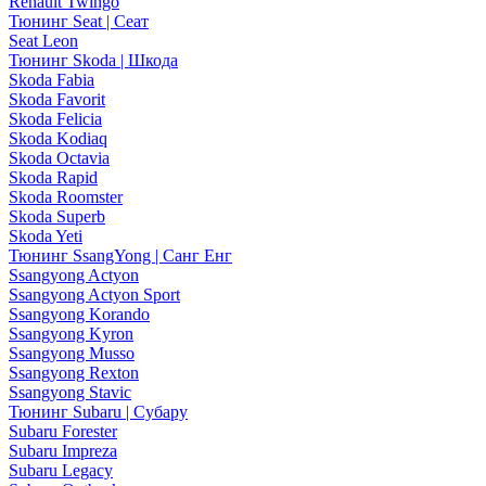
Renault Twingo
Тюнинг Seat | Сеат
Seat Leon
Тюнинг Skoda | Шкода
Skoda Fabia
Skoda Favorit
Skoda Felicia
Skoda Kodiaq
Skoda Octavia
Skoda Rapid
Skoda Roomster
Skoda Superb
Skoda Yeti
Тюнинг SsangYong | Санг Енг
Ssangyong Actyon
Ssangyong Actyon Sport
Ssangyong Korando
Ssangyong Kyron
Ssangyong Musso
Ssangyong Rexton
Ssangyong Stavic
Тюнинг Subaru | Субару
Subaru Forester
Subaru Impreza
Subaru Legacy