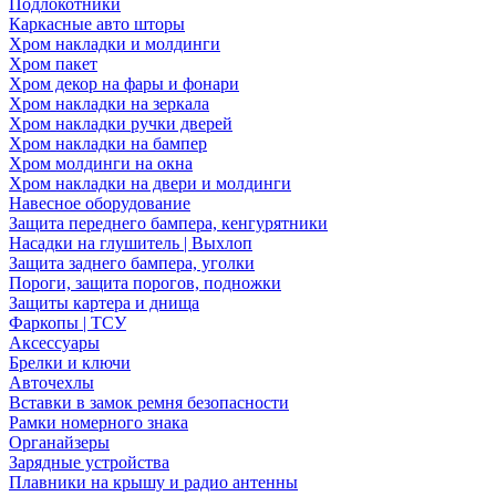
Подлокотники
Каркасные авто шторы
Хром накладки и молдинги
Хром пакет
Хром декор на фары и фонари
Хром накладки на зеркала
Хром накладки ручки дверей
Хром накладки на бампер
Хром молдинги на окна
Хром накладки на двери и молдинги
Навесное оборудование
Защита переднего бампера, кенгурятники
Насадки на глушитель | Выхлоп
Защита заднего бампера, уголки
Пороги, защита порогов, подножки
Защиты картера и днища
Фаркопы | ТСУ
Аксессуары
Брелки и ключи
Авточехлы
Вставки в замок ремня безопасности
Рамки номерного знака
Органайзеры
Зарядные устройства
Плавники на крышу и радио антенны