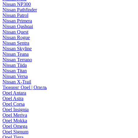
Nissan NP300
Nissan Pathfinder
Nissan Patrol
Nissan Primera
Nissan Qashqai
Nissan Quest
Nissan Rogue
Nissan Sentra
Nissan Skyline
Nissan Teana
Nissan Terrano
Nissan Tiida
Nissan Titan
Nissan Versa
Nissan X-Trail
Тюнинг Opel | Опель
Opel Antara
Opel Astra
Opel Corsa
Opel Insignia
Opel Meriva
Opel Mokka
Opel Omega
Opel Signum
Opel Tigra