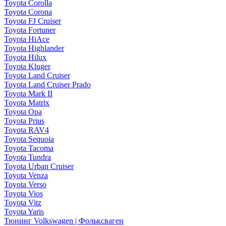
Toyota Corolla
Toyota Corona
Toyota FJ Cruiser
Toyota Fortuner
Toyota HiAce
Toyota Highlander
Toyota Hilux
Toyota Kluger
Toyota Land Cruiser
Toyota Land Cruiser Prado
Toyota Mark II
Toyota Matrix
Toyota Opa
Toyota Prius
Toyota RAV4
Toyota Sequoia
Toyota Tacoma
Toyota Tundra
Toyota Urban Cruiser
Toyota Venza
Toyota Verso
Toyota Vios
Toyota Vitz
Toyota Yaris
Тюнинг Volkswagen | Фольксваген