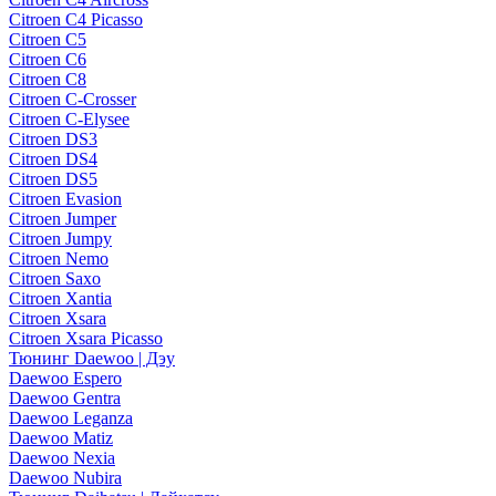
Citroen C4 Picasso
Citroen C5
Citroen C6
Citroen C8
Citroen C-Crosser
Citroen C-Elysee
Citroen DS3
Citroen DS4
Citroen DS5
Citroen Evasion
Citroen Jumper
Citroen Jumpy
Citroen Nemo
Citroen Saxo
Citroen Xantia
Citroen Xsara
Citroen Xsara Picasso
Тюнинг Daewoo | Дэу
Daewoo Espero
Daewoo Gentra
Daewoo Leganza
Daewoo Matiz
Daewoo Nexia
Daewoo Nubira