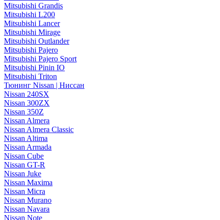
Mitsubishi Grandis
Mitsubishi L200
Mitsubishi Lancer
Mitsubishi Mirage
Mitsubishi Outlander
Mitsubishi Pajero
Mitsubishi Pajero Sport
Mitsubishi Pinin IO
Mitsubishi Triton
Тюнинг Nissan | Ниссан
Nissan 240SX
Nissan 300ZX
Nissan 350Z
Nissan Almera
Nissan Almera Classic
Nissan Altima
Nissan Armada
Nissan Cube
Nissan GT-R
Nissan Juke
Nissan Maxima
Nissan Micra
Nissan Murano
Nissan Navara
Nissan Note