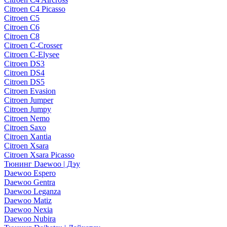
Citroen C4 Picasso
Citroen C5
Citroen C6
Citroen C8
Citroen C-Crosser
Citroen C-Elysee
Citroen DS3
Citroen DS4
Citroen DS5
Citroen Evasion
Citroen Jumper
Citroen Jumpy
Citroen Nemo
Citroen Saxo
Citroen Xantia
Citroen Xsara
Citroen Xsara Picasso
Тюнинг Daewoo | Дэу
Daewoo Espero
Daewoo Gentra
Daewoo Leganza
Daewoo Matiz
Daewoo Nexia
Daewoo Nubira