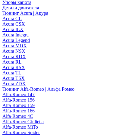
Упоры капота
Детали двигателя
Тюнинг Acura | Акура
Acura CL
Acura CSX
Acura ILX
Acura Integra
Acura Legend
Acura MDX
Acura NSX
Acura RDX
Acura RL
Acura RSX
Acura TL
Acura TSX
Acura ZDX
Тюнинг Alfa-Romeo | Альфа Ромео
Alfa-Romeo 147
Alfa-Romeo 156
Alfa-Romeo 159
Alfa-Romeo 166
Alfa-Romeo 4C
Alfa-Romeo Giulietta
Alfa-Romeo MiTo
Alfa-Romeo Spider