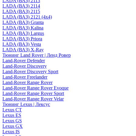
LADA (ВАЗ) 2113
LADA (ВАЗ) 2114
LADA (ВАЗ) 2115
LADA (ВАЗ) 2121 (4x4)
LADA (ВАЗ) Granta
LADA (ВАЗ) Kalina
LADA (ВАЗ) Largus
LADA (ВАЗ) Priora
LADA (ВАЗ) Vesta
LADA (ВАЗ) X-Ray
Тюнинг Land Rover | Ленд Ровер
Land-Rover Defender
Land-Rover Discovery
Land-Rover Discovery Sport
Land-Rover Freelander
Land-Rover Range Rover
Land-Rover Range Rover Evoque
Land-Rover Range Rover Sport
Land-Rover Range Rover Velar
Тюнинг Lexus | Лексус
Lexus CT
Lexus ES
Lexus GS
Lexus GX
Lexus IS