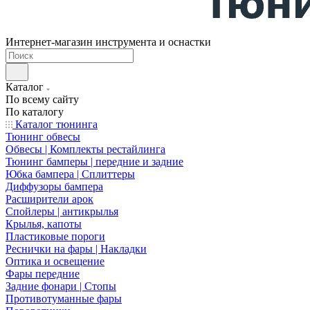
Интернет-магазин инструмента и оснастки
Каталог
По всему сайту
По каталогу
Каталог тюнинга
Тюнинг обвесы
Обвесы | Комплекты рестайлинга
Тюнинг бамперы | передние и задние
Юбка бампера | Сплиттеры
Диффузоры бампера
Расширители арок
Спойлеры | антикрылья
Крылья, капоты
Пластиковые пороги
Реснички на фары | Накладки
Оптика и освещение
Фары передние
Задние фонари | Стопы
Противотуманные фары