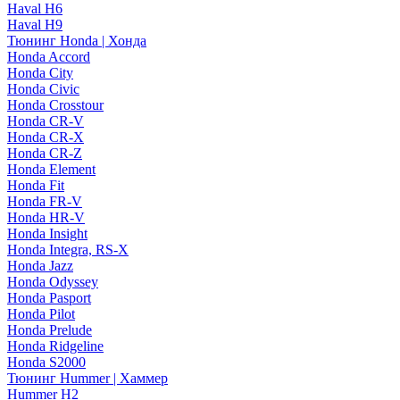
Haval H6
Haval H9
Тюнинг Honda | Хонда
Honda Accord
Honda City
Honda Civic
Honda Crosstour
Honda CR-V
Honda CR-X
Honda CR-Z
Honda Element
Honda Fit
Honda FR-V
Honda HR-V
Honda Insight
Honda Integra, RS-X
Honda Jazz
Honda Odyssey
Honda Pasport
Honda Pilot
Honda Prelude
Honda Ridgeline
Honda S2000
Тюнинг Hummer | Хаммер
Hummer H2