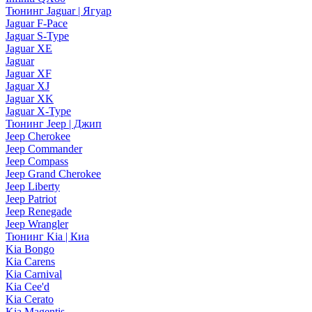
Тюнинг Jaguar | Ягуар
Jaguar F-Pace
Jaguar S-Type
Jaguar XE
Jaguar
Jaguar XF
Jaguar XJ
Jaguar XK
Jaguar X-Type
Тюнинг Jeep | Джип
Jeep Cherokee
Jeep Commander
Jeep Compass
Jeep Grand Cherokee
Jeep Liberty
Jeep Patriot
Jeep Renegade
Jeep Wrangler
Тюнинг Kia | Киа
Kia Bongo
Kia Carens
Kia Carnival
Kia Cee'd
Kia Cerato
Kia Magentis