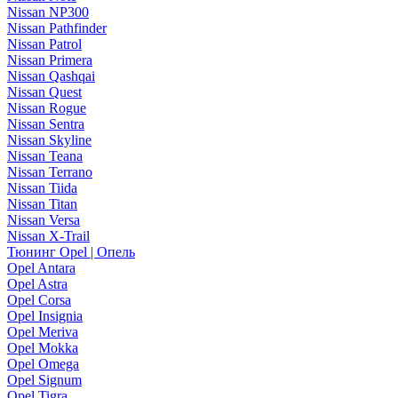
Nissan NP300
Nissan Pathfinder
Nissan Patrol
Nissan Primera
Nissan Qashqai
Nissan Quest
Nissan Rogue
Nissan Sentra
Nissan Skyline
Nissan Teana
Nissan Terrano
Nissan Tiida
Nissan Titan
Nissan Versa
Nissan X-Trail
Тюнинг Opel | Опель
Opel Antara
Opel Astra
Opel Corsa
Opel Insignia
Opel Meriva
Opel Mokka
Opel Omega
Opel Signum
Opel Tigra