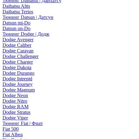
Тюнинг Daihatsu | Дайхатсу
Daihatsu Altis
Daihatsu Terios
Тюнинг Datsun | Датсун
Datsun mi-Do
Datsun on-Do
Тюнинг Dodge | Додж
Dodge Avenger
Dodge Caliber
Dodge Caravan
Dodge Challenger
Dodge Charger
Dodge Dakota
Dodge Durango
Dodge Intrepid
Dodge Journey
Dodge Magnum
Dodge Neon
Dodge Nitro
Dodge RAM
Dodge Stratus
Dodge Viper
Тюнинг Fiat | Фиат
Fiat 500
Fiat Albea