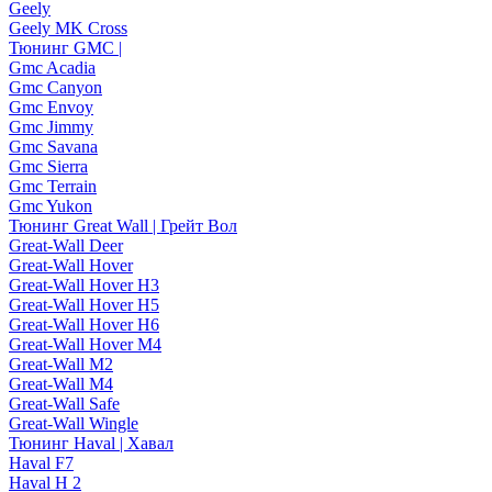
Geely
Geely MK Cross
Тюнинг GMC |
Gmc Acadia
Gmc Canyon
Gmc Envoy
Gmc Jimmy
Gmc Savana
Gmc Sierra
Gmc Terrain
Gmc Yukon
Тюнинг Great Wall | Грейт Вол
Great-Wall Deer
Great-Wall Hover
Great-Wall Hover H3
Great-Wall Hover H5
Great-Wall Hover H6
Great-Wall Hover M4
Great-Wall M2
Great-Wall M4
Great-Wall Safe
Great-Wall Wingle
Тюнинг Haval | Хавал
Haval F7
Haval H 2