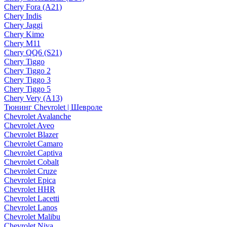
Chery Fora (A21)
Chery Indis
Chery Jaggi
Chery Kimo
Chery M11
Chery QQ6 (S21)
Chery Tiggo
Chery Tiggo 2
Chery Tiggo 3
Chery Tiggo 5
Chery Very (A13)
Тюнинг Chevrolet | Шевроле
Chevrolet Avalanche
Chevrolet Aveo
Chevrolet Blazer
Chevrolet Camaro
Chevrolet Captiva
Chevrolet Cobalt
Chevrolet Cruze
Chevrolet Epica
Chevrolet HHR
Chevrolet Lacetti
Chevrolet Lanos
Chevrolet Malibu
Chevrolet Niva