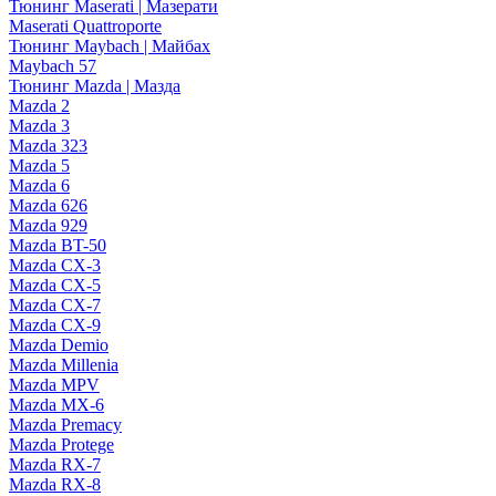
Тюнинг Maserati | Мазерати
Maserati Quattroporte
Тюнинг Maybach | Майбах
Maybach 57
Тюнинг Mazda | Мазда
Mazda 2
Mazda 3
Mazda 323
Mazda 5
Mazda 6
Mazda 626
Mazda 929
Mazda BT-50
Mazda CX-3
Mazda CX-5
Mazda CX-7
Mazda CX-9
Mazda Demio
Mazda Millenia
Mazda MPV
Mazda MX-6
Mazda Premacy
Mazda Protege
Mazda RX-7
Mazda RX-8