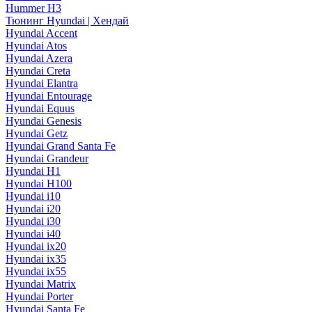
Hummer H3
Тюнинг Hyundai | Хендай
Hyundai Accent
Hyundai Atos
Hyundai Azera
Hyundai Creta
Hyundai Elantra
Hyundai Entourage
Hyundai Equus
Hyundai Genesis
Hyundai Getz
Hyundai Grand Santa Fe
Hyundai Grandeur
Hyundai H1
Hyundai H100
Hyundai i10
Hyundai i20
Hyundai i30
Hyundai i40
Hyundai ix20
Hyundai ix35
Hyundai ix55
Hyundai Matrix
Hyundai Porter
Hyundai Santa Fe