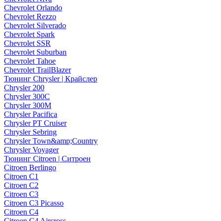
Chevrolet Orlando
Chevrolet Rezzo
Chevrolet Silverado
Chevrolet Spark
Chevrolet SSR
Chevrolet Suburban
Chevrolet Tahoe
Chevrolet TrailBlazer
Тюнинг Chrysler | Крайслер
Chrysler 200
Chrysler 300C
Chrysler 300M
Chrysler Pacifica
Chrysler PT Cruiser
Chrysler Sebring
Chrysler Town&amp;Country
Chrysler Voyager
Тюнинг Citroen | Ситроен
Citroen Berlingo
Citroen C1
Citroen C2
Citroen C3
Citroen C3 Picasso
Citroen C4
Citroen C4 Aircross