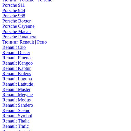
Porsche 911
Porsche 944
Porsche 968
Porsche Boxter
Porsche Cayenne
Porsche Macan
Porsche Panamera
Тюнинг Renault | Рено
Renault Clio
Renault Duster
Renault Fluence
Renault Kangoo
Renault Kaptur
Renault Koleos
Renault Laguna
Renault Latitude
Renault Master
Renault Megane
Renault Modus
Renault Sandero
Renault Scenic
Renault Symbol
Renault Thalia
Renault Trafic