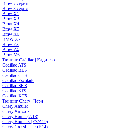
Bmw 7 серия
Bmw 8 серия
Bmw X1
Bmw X3
Bmw X4
Bmw X5
Bmw X6
BMW X7
Bmw Z3
Bmw Z4
Bmw М6
Тюнинг Cadillac | Кадиллак
Cadillac ATS
Cadillac BLS
Cadillac CTS
Cadillac Escalade
Cadillac SRX
Cadillac STS
Cadillac XT5
Тюнинг Chery | Чери
Chery Amulet
Chery Arrizo 7
Chery Bonus (A13)
Chery Bonus 3 (E3/A19)
Chery CrossEastar (B14)