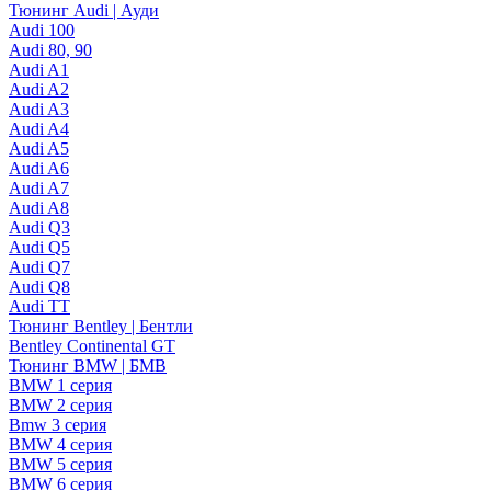
Тюнинг Audi | Ауди
Audi 100
Audi 80, 90
Audi A1
Audi A2
Audi A3
Audi A4
Audi A5
Audi A6
Audi A7
Audi A8
Audi Q3
Audi Q5
Audi Q7
Audi Q8
Audi TT
Тюнинг Bentley | Бентли
Bentley Continental GT
Тюнинг BMW | БМВ
BMW 1 серия
BMW 2 серия
Bmw 3 серия
BMW 4 серия
BMW 5 серия
BMW 6 серия