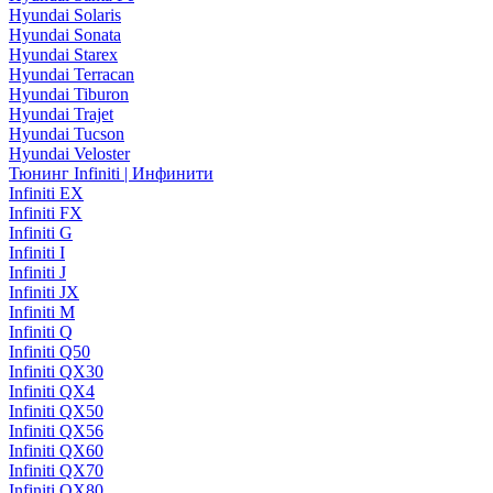
Hyundai Solaris
Hyundai Sonata
Hyundai Starex
Hyundai Terracan
Hyundai Tiburon
Hyundai Trajet
Hyundai Tucson
Hyundai Veloster
Тюнинг Infiniti | Инфинити
Infiniti EX
Infiniti FX
Infiniti G
Infiniti I
Infiniti J
Infiniti JX
Infiniti M
Infiniti Q
Infiniti Q50
Infiniti QX30
Infiniti QX4
Infiniti QX50
Infiniti QX56
Infiniti QX60
Infiniti QX70
Infiniti QX80