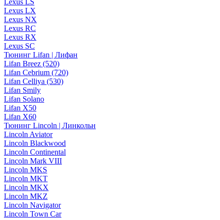
Lexus LS
Lexus LX
Lexus NX
Lexus RC
Lexus RX
Lexus SC
Тюнинг Lifan | Лифан
Lifan Breez (520)
Lifan Cebrium (720)
Lifan Celliya (530)
Lifan Smily
Lifan Solano
Lifan X50
Lifan X60
Тюнинг Lincoln | Линкольн
Lincoln Aviator
Lincoln Blackwood
Lincoln Continental
Lincoln Mark VIII
Lincoln MKS
Lincoln MKT
Lincoln MKX
Lincoln MKZ
Lincoln Navigator
Lincoln Town Car