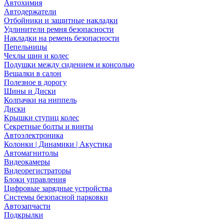
Автохимия
Автодержатели
Отбойники и защитные накладки
Удлинители ремня безопасности
Накладки на ремень безопасности
Пепельницы
Чехлы шин и колес
Подушки между сидением и консолью
Вешалки в салон
Полезное в дорогу
Шины и Диски
Колпачки на ниппель
Диски
Крышки ступиц колес
Секретные болты и винты
Автоэлектроника
Колонки | Динамики | Акустика
Автомагнитолы
Видеокамеры
Видеорегистраторы
Блоки управления
Цифровые зарядные устройства
Системы безопасной парковки
Автозапчасти
Подкрылки