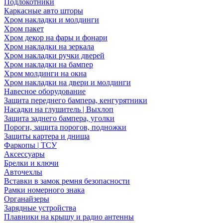
Подлокотники
Каркасные авто шторы
Хром накладки и молдинги
Хром пакет
Хром декор на фары и фонари
Хром накладки на зеркала
Хром накладки ручки дверей
Хром накладки на бампер
Хром молдинги на окна
Хром накладки на двери и молдинги
Навесное оборудование
Защита переднего бампера, кенгурятники
Насадки на глушитель | Выхлоп
Защита заднего бампера, уголки
Пороги, защита порогов, подножки
Защиты картера и днища
Фаркопы | ТСУ
Аксессуары
Брелки и ключи
Авточехлы
Вставки в замок ремня безопасности
Рамки номерного знака
Органайзеры
Зарядные устройства
Плавники на крышу и радио антенны