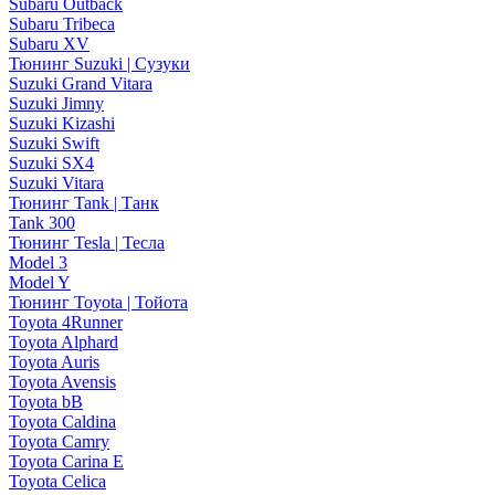
Subaru Outback
Subaru Tribeca
Subaru XV
Тюнинг Suzuki | Сузуки
Suzuki Grand Vitara
Suzuki Jimny
Suzuki Kizashi
Suzuki Swift
Suzuki SX4
Suzuki Vitara
Тюнинг Tank | Танк
Tank 300
Тюнинг Tesla | Тесла
Model 3
Model Y
Тюнинг Toyota | Тойота
Toyota 4Runner
Toyota Alphard
Toyota Auris
Toyota Avensis
Toyota bB
Toyota Caldina
Toyota Camry
Toyota Carina E
Toyota Celica