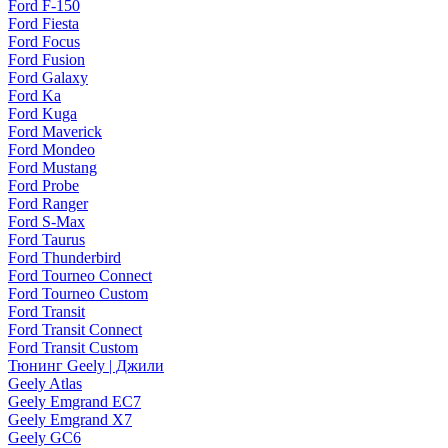
Ford F-150
Ford Fiesta
Ford Focus
Ford Fusion
Ford Galaxy
Ford Ka
Ford Kuga
Ford Maverick
Ford Mondeo
Ford Mustang
Ford Probe
Ford Ranger
Ford S-Max
Ford Taurus
Ford Thunderbird
Ford Tourneo Connect
Ford Tourneo Custom
Ford Transit
Ford Transit Connect
Ford Transit Custom
Тюнинг Geely | Джили
Geely Atlas
Geely Emgrand EC7
Geely Emgrand X7
Geely GC6