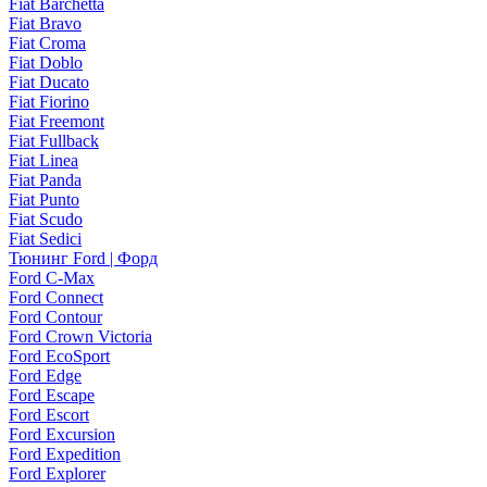
Fiat Barchetta
Fiat Bravo
Fiat Croma
Fiat Doblo
Fiat Ducato
Fiat Fiorino
Fiat Freemont
Fiat Fullback
Fiat Linea
Fiat Panda
Fiat Punto
Fiat Scudo
Fiat Sedici
Тюнинг Ford | Форд
Ford C-Max
Ford Connect
Ford Contour
Ford Crown Victoria
Ford EcoSport
Ford Edge
Ford Escape
Ford Escort
Ford Excursion
Ford Expedition
Ford Explorer