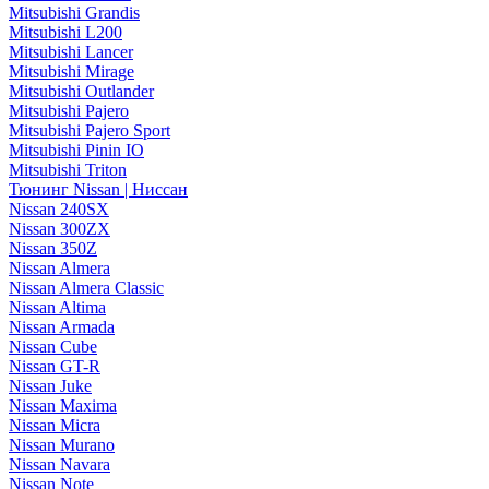
Mitsubishi Grandis
Mitsubishi L200
Mitsubishi Lancer
Mitsubishi Mirage
Mitsubishi Outlander
Mitsubishi Pajero
Mitsubishi Pajero Sport
Mitsubishi Pinin IO
Mitsubishi Triton
Тюнинг Nissan | Ниссан
Nissan 240SX
Nissan 300ZX
Nissan 350Z
Nissan Almera
Nissan Almera Classic
Nissan Altima
Nissan Armada
Nissan Cube
Nissan GT-R
Nissan Juke
Nissan Maxima
Nissan Micra
Nissan Murano
Nissan Navara
Nissan Note