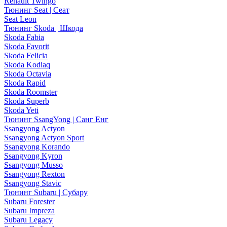
Renault Twingo
Тюнинг Seat | Сеат
Seat Leon
Тюнинг Skoda | Шкода
Skoda Fabia
Skoda Favorit
Skoda Felicia
Skoda Kodiaq
Skoda Octavia
Skoda Rapid
Skoda Roomster
Skoda Superb
Skoda Yeti
Тюнинг SsangYong | Санг Енг
Ssangyong Actyon
Ssangyong Actyon Sport
Ssangyong Korando
Ssangyong Kyron
Ssangyong Musso
Ssangyong Rexton
Ssangyong Stavic
Тюнинг Subaru | Субару
Subaru Forester
Subaru Impreza
Subaru Legacy