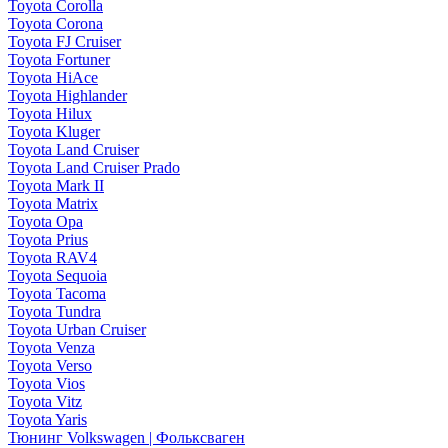
Toyota Corolla
Toyota Corona
Toyota FJ Cruiser
Toyota Fortuner
Toyota HiAce
Toyota Highlander
Toyota Hilux
Toyota Kluger
Toyota Land Cruiser
Toyota Land Cruiser Prado
Toyota Mark II
Toyota Matrix
Toyota Opa
Toyota Prius
Toyota RAV4
Toyota Sequoia
Toyota Tacoma
Toyota Tundra
Toyota Urban Cruiser
Toyota Venza
Toyota Verso
Toyota Vios
Toyota Vitz
Toyota Yaris
Тюнинг Volkswagen | Фольксваген