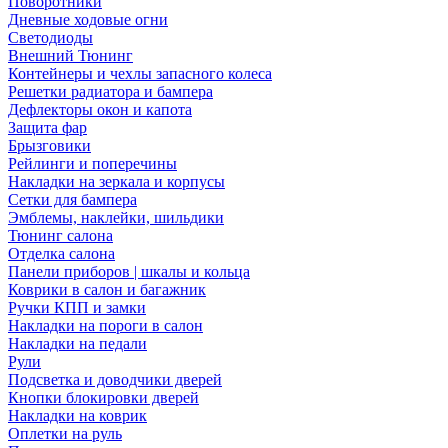
Поворотники
Дневные ходовые огни
Светодиоды
Внешний Тюнинг
Контейнеры и чехлы запасного колеса
Решетки радиатора и бампера
Дефлекторы окон и капота
Защита фар
Брызговики
Рейлинги и поперечины
Накладки на зеркала и корпусы
Сетки для бампера
Эмблемы, наклейки, шильдики
Тюнинг салона
Отделка салона
Панели приборов | шкалы и кольца
Коврики в салон и багажник
Ручки КПП и замки
Накладки на пороги в салон
Накладки на педали
Рули
Подсветка и доводчики дверей
Кнопки блокировки дверей
Накладки на коврик
Оплетки на руль