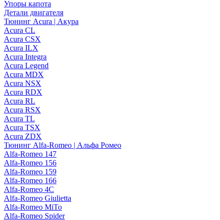
Упоры капота
Детали двигателя
Тюнинг Acura | Акура
Acura CL
Acura CSX
Acura ILX
Acura Integra
Acura Legend
Acura MDX
Acura NSX
Acura RDX
Acura RL
Acura RSX
Acura TL
Acura TSX
Acura ZDX
Тюнинг Alfa-Romeo | Альфа Ромео
Alfa-Romeo 147
Alfa-Romeo 156
Alfa-Romeo 159
Alfa-Romeo 166
Alfa-Romeo 4C
Alfa-Romeo Giulietta
Alfa-Romeo MiTo
Alfa-Romeo Spider