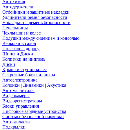
Автохимия
Автодержатели
Отбойники и защитные накладки
Удлинители ремня безопасности
Накладки на ремень безопасности
Пепельницы
Чехлы шин и колес
Подушки между сидением и консолью
Вешалки в салон
Полезное в дорогу
Шины и Диски
Колпачки на ниппель
Диски
Крышки ступиц колес
Секретные болты и винты
Автоэлектроника
Колонки | Динамики | Акустика
Автомагнитолы
Видеокамеры
Видеорегистраторы
Блоки управления
Цифровые зарядные устройства
Системы безопасной парковки
Автозапчасти
Подкрылки