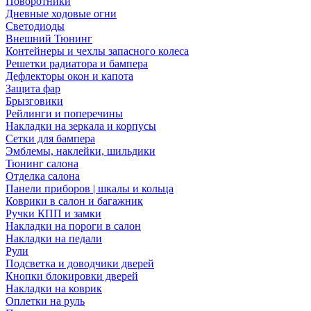
Поворотники
Дневные ходовые огни
Светодиоды
Внешний Тюнинг
Контейнеры и чехлы запасного колеса
Решетки радиатора и бампера
Дефлекторы окон и капота
Защита фар
Брызговики
Рейлинги и поперечины
Накладки на зеркала и корпусы
Сетки для бампера
Эмблемы, наклейки, шильдики
Тюнинг салона
Отделка салона
Панели приборов | шкалы и кольца
Коврики в салон и багажник
Ручки КПП и замки
Накладки на пороги в салон
Накладки на педали
Рули
Подсветка и доводчики дверей
Кнопки блокировки дверей
Накладки на коврик
Оплетки на руль