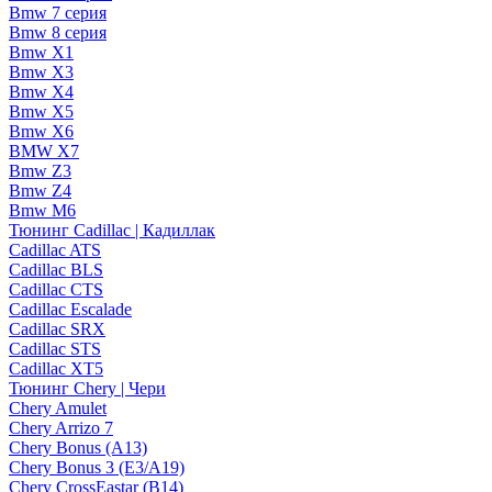
Bmw 7 серия
Bmw 8 серия
Bmw X1
Bmw X3
Bmw X4
Bmw X5
Bmw X6
BMW X7
Bmw Z3
Bmw Z4
Bmw М6
Тюнинг Cadillac | Кадиллак
Cadillac ATS
Cadillac BLS
Cadillac CTS
Cadillac Escalade
Cadillac SRX
Cadillac STS
Cadillac XT5
Тюнинг Chery | Чери
Chery Amulet
Chery Arrizo 7
Chery Bonus (A13)
Chery Bonus 3 (E3/A19)
Chery CrossEastar (B14)