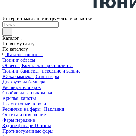
Интернет-магазин инструмента и оснастки
Каталог
По всему сайту
По каталогу
Каталог тюнинга
Тюнинг обвесы
Обвесы | Комплекты рестайлинга
Тюнинг бамперы | передние и задние
Юбка бампера | Сплиттеры
Диффузоры бампера
Расширители арок
Спойлеры | антикрылья
Крылья, капоты
Пластиковые пороги
Реснички на фары | Накладки
Оптика и освещение
Фары передние
Задние фонари | Стопы
Противотуманные фары