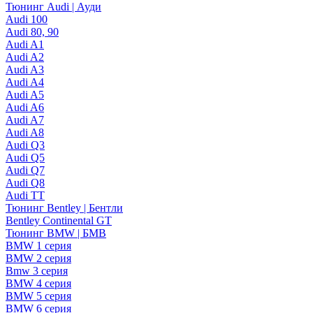
Тюнинг Audi | Ауди
Audi 100
Audi 80, 90
Audi A1
Audi A2
Audi A3
Audi A4
Audi A5
Audi A6
Audi A7
Audi A8
Audi Q3
Audi Q5
Audi Q7
Audi Q8
Audi TT
Тюнинг Bentley | Бентли
Bentley Continental GT
Тюнинг BMW | БМВ
BMW 1 серия
BMW 2 серия
Bmw 3 серия
BMW 4 серия
BMW 5 серия
BMW 6 серия