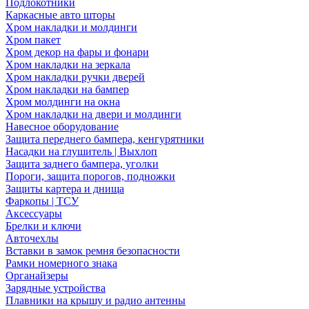
Подлокотники
Каркасные авто шторы
Хром накладки и молдинги
Хром пакет
Хром декор на фары и фонари
Хром накладки на зеркала
Хром накладки ручки дверей
Хром накладки на бампер
Хром молдинги на окна
Хром накладки на двери и молдинги
Навесное оборудование
Защита переднего бампера, кенгурятники
Насадки на глушитель | Выхлоп
Защита заднего бампера, уголки
Пороги, защита порогов, подножки
Защиты картера и днища
Фаркопы | ТСУ
Аксессуары
Брелки и ключи
Авточехлы
Вставки в замок ремня безопасности
Рамки номерного знака
Органайзеры
Зарядные устройства
Плавники на крышу и радио антенны