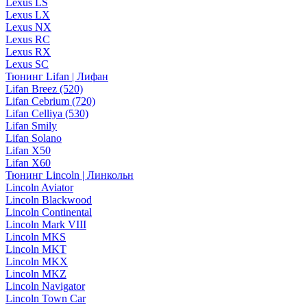
Lexus LS
Lexus LX
Lexus NX
Lexus RC
Lexus RX
Lexus SC
Тюнинг Lifan | Лифан
Lifan Breez (520)
Lifan Cebrium (720)
Lifan Celliya (530)
Lifan Smily
Lifan Solano
Lifan X50
Lifan X60
Тюнинг Lincoln | Линкольн
Lincoln Aviator
Lincoln Blackwood
Lincoln Continental
Lincoln Mark VIII
Lincoln MKS
Lincoln MKT
Lincoln MKX
Lincoln MKZ
Lincoln Navigator
Lincoln Town Car