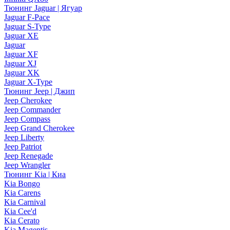
Тюнинг Jaguar | Ягуар
Jaguar F-Pace
Jaguar S-Type
Jaguar XE
Jaguar
Jaguar XF
Jaguar XJ
Jaguar XK
Jaguar X-Type
Тюнинг Jeep | Джип
Jeep Cherokee
Jeep Commander
Jeep Compass
Jeep Grand Cherokee
Jeep Liberty
Jeep Patriot
Jeep Renegade
Jeep Wrangler
Тюнинг Kia | Киа
Kia Bongo
Kia Carens
Kia Carnival
Kia Cee'd
Kia Cerato
Kia Magentis