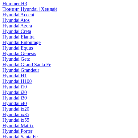
Hummer H3
Тюнинг Hyundai | Хендай
Hyundai Accent
Hyundai Atos
Hyundai Azera
Hyundai Creta
Hyundai Elantra
Hyundai Entourage
Hyundai Equus
Hyundai Genesis
Hyundai Getz
Hyundai Grand Santa Fe
Hyundai Grandeur
Hyundai H1
Hyundai H100
Hyundai i10
Hyundai i20
Hyundai i30
Hyundai i40
Hyundai ix20
Hyundai ix35
Hyundai ix55
Hyundai Matrix
Hyundai Porter
Hyundai Santa Fe