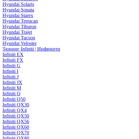
Hyundai Solaris
Hyundai Sonata
Hyundai Starex
Hyundai Terracan
Hyundai Tiburon
Hyundai Trajet
Hyundai Tucson
Hyundai Veloster
Тюнинг Infiniti | Инфинити
Infiniti EX
Infiniti FX
Infiniti G
Infiniti I
Infiniti J
Infiniti JX
Infiniti M
Infiniti Q
Infiniti Q50
Infiniti QX30
Infiniti QX4
Infiniti QX50
Infiniti QX56
Infiniti QX60
Infiniti QX70
Infiniti QX80