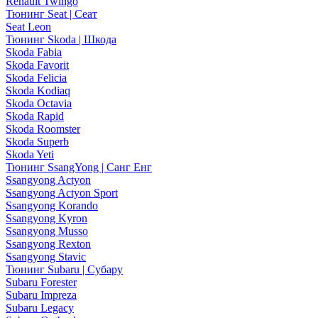
Renault Twingo
Тюнинг Seat | Сеат
Seat Leon
Тюнинг Skoda | Шкода
Skoda Fabia
Skoda Favorit
Skoda Felicia
Skoda Kodiaq
Skoda Octavia
Skoda Rapid
Skoda Roomster
Skoda Superb
Skoda Yeti
Тюнинг SsangYong | Санг Енг
Ssangyong Actyon
Ssangyong Actyon Sport
Ssangyong Korando
Ssangyong Kyron
Ssangyong Musso
Ssangyong Rexton
Ssangyong Stavic
Тюнинг Subaru | Субару
Subaru Forester
Subaru Impreza
Subaru Legacy