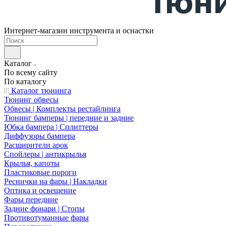
Интернет-магазин инструмента и оснастки
Каталог
По всему сайту
По каталогу
Каталог тюнинга
Тюнинг обвесы
Обвесы | Комплекты рестайлинга
Тюнинг бамперы | передние и задние
Юбка бампера | Сплиттеры
Диффузоры бампера
Расширители арок
Спойлеры | антикрылья
Крылья, капоты
Пластиковые пороги
Реснички на фары | Накладки
Оптика и освещение
Фары передние
Задние фонари | Стопы
Противотуманные фары