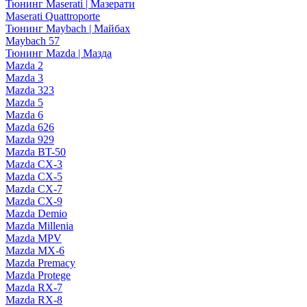
Тюнинг Maserati | Мазерати
Maserati Quattroporte
Тюнинг Maybach | Майбах
Maybach 57
Тюнинг Mazda | Мазда
Mazda 2
Mazda 3
Mazda 323
Mazda 5
Mazda 6
Mazda 626
Mazda 929
Mazda BT-50
Mazda CX-3
Mazda CX-5
Mazda CX-7
Mazda CX-9
Mazda Demio
Mazda Millenia
Mazda MPV
Mazda MX-6
Mazda Premacy
Mazda Protege
Mazda RX-7
Mazda RX-8