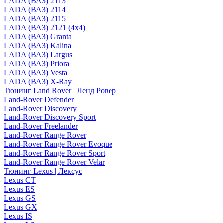
LADA (ВАЗ) 2113
LADA (ВАЗ) 2114
LADA (ВАЗ) 2115
LADA (ВАЗ) 2121 (4x4)
LADA (ВАЗ) Granta
LADA (ВАЗ) Kalina
LADA (ВАЗ) Largus
LADA (ВАЗ) Priora
LADA (ВАЗ) Vesta
LADA (ВАЗ) X-Ray
Тюнинг Land Rover | Ленд Ровер
Land-Rover Defender
Land-Rover Discovery
Land-Rover Discovery Sport
Land-Rover Freelander
Land-Rover Range Rover
Land-Rover Range Rover Evoque
Land-Rover Range Rover Sport
Land-Rover Range Rover Velar
Тюнинг Lexus | Лексус
Lexus CT
Lexus ES
Lexus GS
Lexus GX
Lexus IS