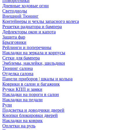
Поворотники
Дневные ходовые огни
Светодиоды
Внешний Тюнинг
Контейнеры и чехлы запасного колеса
Решетки радиатора и бампера
Дефлекторы окон и капота
Защита фар
Брызговики
Рейлинги и поперечины
Накладки на зеркала и корпусы
Сетки для бампера
Эмблемы, наклейки, шильдики
Тюнинг салона
Отделка салона
Панели приборов | шкалы и кольца
Коврики в салон и багажник
Ручки КПП и замки
Накладки на пороги в салон
Накладки на педали
Рули
Подсветка и доводчики дверей
Кнопки блокировки дверей
Накладки на коврик
Оплетки на руль