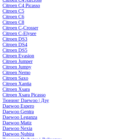
Citroen C4 Picasso
Citroen C5
Citroen C6
Citroen C8
Citroen C-Crosser
Citroen C-Elysee
Citroen DS3
Citroen DS4
Citroen DS5
Citroen Evasion
Citroen Jumper
Citroen Jumpy
Citroen Nemo
Citroen Saxo
Citroen Xantia
Citroen Xsara
Citroen Xsara Picasso
Тюнинг Daewoo | Дэу
Daewoo Espero
Daewoo Gentra
Daewoo Leganza
Daewoo Matiz
Daewoo Nexia
Daewoo Nubira