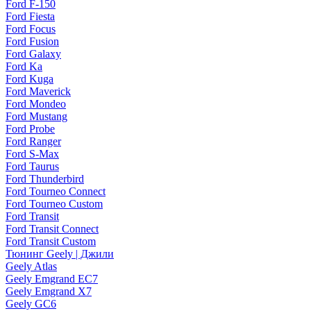
Ford F-150
Ford Fiesta
Ford Focus
Ford Fusion
Ford Galaxy
Ford Ka
Ford Kuga
Ford Maverick
Ford Mondeo
Ford Mustang
Ford Probe
Ford Ranger
Ford S-Max
Ford Taurus
Ford Thunderbird
Ford Tourneo Connect
Ford Tourneo Custom
Ford Transit
Ford Transit Connect
Ford Transit Custom
Тюнинг Geely | Джили
Geely Atlas
Geely Emgrand EC7
Geely Emgrand X7
Geely GC6