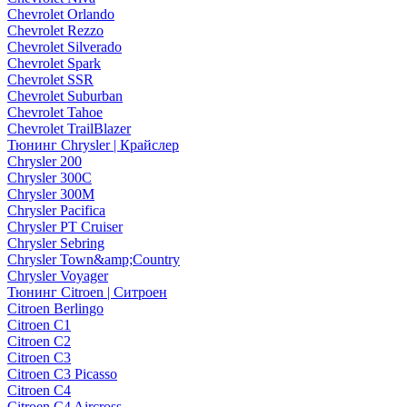
Chevrolet Orlando
Chevrolet Rezzo
Chevrolet Silverado
Chevrolet Spark
Chevrolet SSR
Chevrolet Suburban
Chevrolet Tahoe
Chevrolet TrailBlazer
Тюнинг Chrysler | Крайслер
Chrysler 200
Chrysler 300C
Chrysler 300M
Chrysler Pacifica
Chrysler PT Cruiser
Chrysler Sebring
Chrysler Town&amp;Country
Chrysler Voyager
Тюнинг Citroen | Ситроен
Citroen Berlingo
Citroen C1
Citroen C2
Citroen C3
Citroen C3 Picasso
Citroen C4
Citroen C4 Aircross