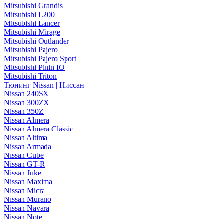
Mitsubishi Grandis
Mitsubishi L200
Mitsubishi Lancer
Mitsubishi Mirage
Mitsubishi Outlander
Mitsubishi Pajero
Mitsubishi Pajero Sport
Mitsubishi Pinin IO
Mitsubishi Triton
Тюнинг Nissan | Ниссан
Nissan 240SX
Nissan 300ZX
Nissan 350Z
Nissan Almera
Nissan Almera Classic
Nissan Altima
Nissan Armada
Nissan Cube
Nissan GT-R
Nissan Juke
Nissan Maxima
Nissan Micra
Nissan Murano
Nissan Navara
Nissan Note