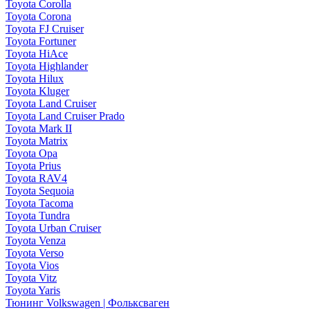
Toyota Corolla
Toyota Corona
Toyota FJ Cruiser
Toyota Fortuner
Toyota HiAce
Toyota Highlander
Toyota Hilux
Toyota Kluger
Toyota Land Cruiser
Toyota Land Cruiser Prado
Toyota Mark II
Toyota Matrix
Toyota Opa
Toyota Prius
Toyota RAV4
Toyota Sequoia
Toyota Tacoma
Toyota Tundra
Toyota Urban Cruiser
Toyota Venza
Toyota Verso
Toyota Vios
Toyota Vitz
Toyota Yaris
Тюнинг Volkswagen | Фольксваген