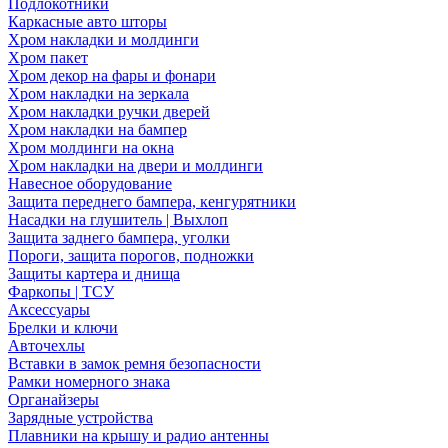
Подлокотники
Каркасные авто шторы
Хром накладки и молдинги
Хром пакет
Хром декор на фары и фонари
Хром накладки на зеркала
Хром накладки ручки дверей
Хром накладки на бампер
Хром молдинги на окна
Хром накладки на двери и молдинги
Навесное оборудование
Защита переднего бампера, кенгурятники
Насадки на глушитель | Выхлоп
Защита заднего бампера, уголки
Пороги, защита порогов, подножки
Защиты картера и днища
Фаркопы | ТСУ
Аксессуары
Брелки и ключи
Авточехлы
Вставки в замок ремня безопасности
Рамки номерного знака
Органайзеры
Зарядные устройства
Плавники на крышу и радио антенны