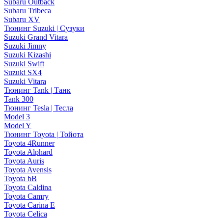
Subaru Outback
Subaru Tribeca
Subaru XV
Тюнинг Suzuki | Сузуки
Suzuki Grand Vitara
Suzuki Jimny
Suzuki Kizashi
Suzuki Swift
Suzuki SX4
Suzuki Vitara
Тюнинг Tank | Танк
Tank 300
Тюнинг Tesla | Тесла
Model 3
Model Y
Тюнинг Toyota | Тойота
Toyota 4Runner
Toyota Alphard
Toyota Auris
Toyota Avensis
Toyota bB
Toyota Caldina
Toyota Camry
Toyota Carina E
Toyota Celica