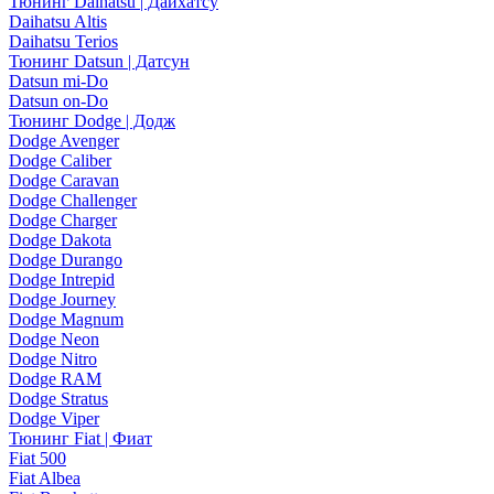
Тюнинг Daihatsu | Дайхатсу
Daihatsu Altis
Daihatsu Terios
Тюнинг Datsun | Датсун
Datsun mi-Do
Datsun on-Do
Тюнинг Dodge | Додж
Dodge Avenger
Dodge Caliber
Dodge Caravan
Dodge Challenger
Dodge Charger
Dodge Dakota
Dodge Durango
Dodge Intrepid
Dodge Journey
Dodge Magnum
Dodge Neon
Dodge Nitro
Dodge RAM
Dodge Stratus
Dodge Viper
Тюнинг Fiat | Фиат
Fiat 500
Fiat Albea