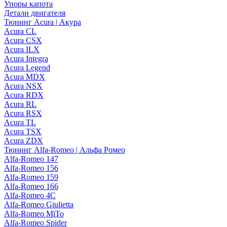
Упоры капота
Детали двигателя
Тюнинг Acura | Акура
Acura CL
Acura CSX
Acura ILX
Acura Integra
Acura Legend
Acura MDX
Acura NSX
Acura RDX
Acura RL
Acura RSX
Acura TL
Acura TSX
Acura ZDX
Тюнинг Alfa-Romeo | Альфа Ромео
Alfa-Romeo 147
Alfa-Romeo 156
Alfa-Romeo 159
Alfa-Romeo 166
Alfa-Romeo 4C
Alfa-Romeo Giulietta
Alfa-Romeo MiTo
Alfa-Romeo Spider