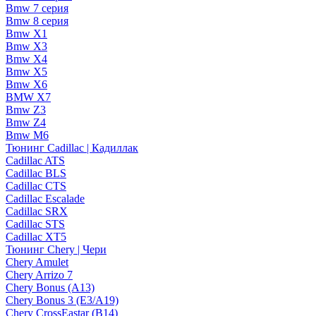
Bmw 7 серия
Bmw 8 серия
Bmw X1
Bmw X3
Bmw X4
Bmw X5
Bmw X6
BMW X7
Bmw Z3
Bmw Z4
Bmw М6
Тюнинг Cadillac | Кадиллак
Cadillac ATS
Cadillac BLS
Cadillac CTS
Cadillac Escalade
Cadillac SRX
Cadillac STS
Cadillac XT5
Тюнинг Chery | Чери
Chery Amulet
Chery Arrizo 7
Chery Bonus (A13)
Chery Bonus 3 (E3/A19)
Chery CrossEastar (B14)