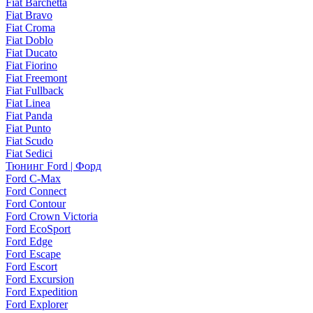
Fiat Barchetta
Fiat Bravo
Fiat Croma
Fiat Doblo
Fiat Ducato
Fiat Fiorino
Fiat Freemont
Fiat Fullback
Fiat Linea
Fiat Panda
Fiat Punto
Fiat Scudo
Fiat Sedici
Тюнинг Ford | Форд
Ford C-Max
Ford Connect
Ford Contour
Ford Crown Victoria
Ford EcoSport
Ford Edge
Ford Escape
Ford Escort
Ford Excursion
Ford Expedition
Ford Explorer