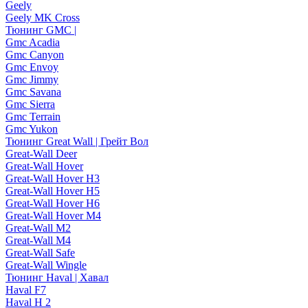
Geely
Geely MK Cross
Тюнинг GMC |
Gmc Acadia
Gmc Canyon
Gmc Envoy
Gmc Jimmy
Gmc Savana
Gmc Sierra
Gmc Terrain
Gmc Yukon
Тюнинг Great Wall | Грейт Вол
Great-Wall Deer
Great-Wall Hover
Great-Wall Hover H3
Great-Wall Hover H5
Great-Wall Hover H6
Great-Wall Hover M4
Great-Wall M2
Great-Wall M4
Great-Wall Safe
Great-Wall Wingle
Тюнинг Haval | Хавал
Haval F7
Haval H 2