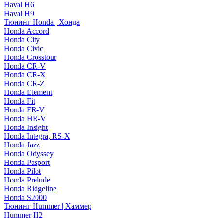
Haval H6
Haval H9
Тюнинг Honda | Хонда
Honda Accord
Honda City
Honda Civic
Honda Crosstour
Honda CR-V
Honda CR-X
Honda CR-Z
Honda Element
Honda Fit
Honda FR-V
Honda HR-V
Honda Insight
Honda Integra, RS-X
Honda Jazz
Honda Odyssey
Honda Pasport
Honda Pilot
Honda Prelude
Honda Ridgeline
Honda S2000
Тюнинг Hummer | Хаммер
Hummer H2