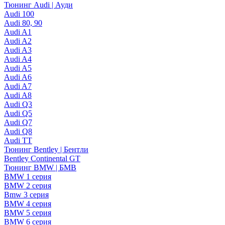
Тюнинг Audi | Ауди
Audi 100
Audi 80, 90
Audi A1
Audi A2
Audi A3
Audi A4
Audi A5
Audi A6
Audi A7
Audi A8
Audi Q3
Audi Q5
Audi Q7
Audi Q8
Audi TT
Тюнинг Bentley | Бентли
Bentley Continental GT
Тюнинг BMW | БМВ
BMW 1 серия
BMW 2 серия
Bmw 3 серия
BMW 4 серия
BMW 5 серия
BMW 6 серия