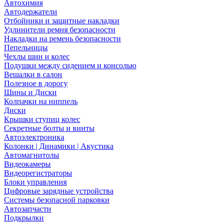
Автохимия
Автодержатели
Отбойники и защитные накладки
Удлинители ремня безопасности
Накладки на ремень безопасности
Пепельницы
Чехлы шин и колес
Подушки между сидением и консолью
Вешалки в салон
Полезное в дорогу
Шины и Диски
Колпачки на ниппель
Диски
Крышки ступиц колес
Секретные болты и винты
Автоэлектроника
Колонки | Динамики | Акустика
Автомагнитолы
Видеокамеры
Видеорегистраторы
Блоки управления
Цифровые зарядные устройства
Системы безопасной парковки
Автозапчасти
Подкрылки