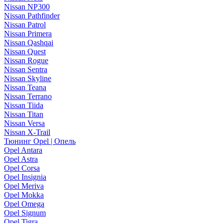
Nissan NP300
Nissan Pathfinder
Nissan Patrol
Nissan Primera
Nissan Qashqai
Nissan Quest
Nissan Rogue
Nissan Sentra
Nissan Skyline
Nissan Teana
Nissan Terrano
Nissan Tiida
Nissan Titan
Nissan Versa
Nissan X-Trail
Тюнинг Opel | Опель
Opel Antara
Opel Astra
Opel Corsa
Opel Insignia
Opel Meriva
Opel Mokka
Opel Omega
Opel Signum
Opel Tigra