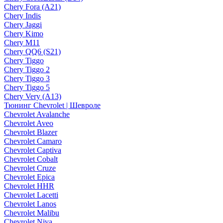
Chery Fora (A21)
Chery Indis
Chery Jaggi
Chery Kimo
Chery M11
Chery QQ6 (S21)
Chery Tiggo
Chery Tiggo 2
Chery Tiggo 3
Chery Tiggo 5
Chery Very (A13)
Тюнинг Chevrolet | Шевроле
Chevrolet Avalanche
Chevrolet Aveo
Chevrolet Blazer
Chevrolet Camaro
Chevrolet Captiva
Chevrolet Cobalt
Chevrolet Cruze
Chevrolet Epica
Chevrolet HHR
Chevrolet Lacetti
Chevrolet Lanos
Chevrolet Malibu
Chevrolet Niva