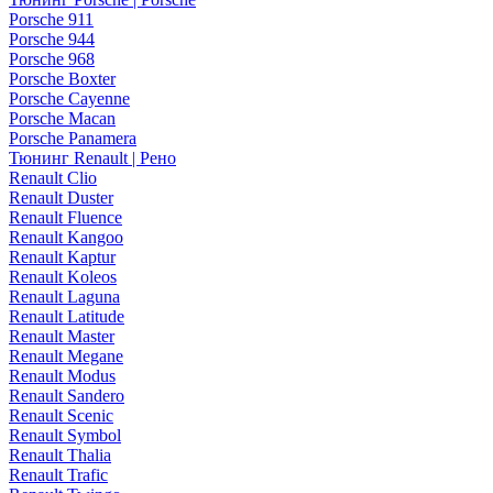
Porsche 911
Porsche 944
Porsche 968
Porsche Boxter
Porsche Cayenne
Porsche Macan
Porsche Panamera
Тюнинг Renault | Рено
Renault Clio
Renault Duster
Renault Fluence
Renault Kangoo
Renault Kaptur
Renault Koleos
Renault Laguna
Renault Latitude
Renault Master
Renault Megane
Renault Modus
Renault Sandero
Renault Scenic
Renault Symbol
Renault Thalia
Renault Trafic