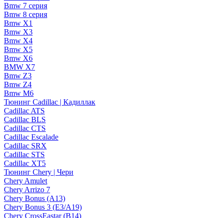
Bmw 7 серия
Bmw 8 серия
Bmw X1
Bmw X3
Bmw X4
Bmw X5
Bmw X6
BMW X7
Bmw Z3
Bmw Z4
Bmw М6
Тюнинг Cadillac | Кадиллак
Cadillac ATS
Cadillac BLS
Cadillac CTS
Cadillac Escalade
Cadillac SRX
Cadillac STS
Cadillac XT5
Тюнинг Chery | Чери
Chery Amulet
Chery Arrizo 7
Chery Bonus (A13)
Chery Bonus 3 (E3/A19)
Chery CrossEastar (B14)