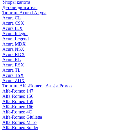
Упоры капота
Детали двигателя
Тюнинг Acura | Акура
Acura CL
Acura CSX
Acura ILX
Acura Integra
Acura Legend
Acura MDX
Acura NSX
Acura RDX
Acura RL
Acura RSX
Acura TL
Acura TSX
Acura ZDX
Тюнинг Alfa-Romeo | Альфа Ромео
Alfa-Romeo 147
Alfa-Romeo 156
Alfa-Romeo 159
Alfa-Romeo 166
Alfa-Romeo 4C
Alfa-Romeo Giulietta
Alfa-Romeo MiTo
Alfa-Romeo Spider