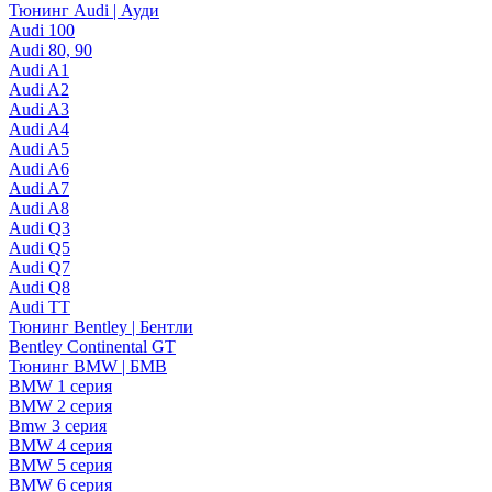
Тюнинг Audi | Ауди
Audi 100
Audi 80, 90
Audi A1
Audi A2
Audi A3
Audi A4
Audi A5
Audi A6
Audi A7
Audi A8
Audi Q3
Audi Q5
Audi Q7
Audi Q8
Audi TT
Тюнинг Bentley | Бентли
Bentley Continental GT
Тюнинг BMW | БМВ
BMW 1 серия
BMW 2 серия
Bmw 3 серия
BMW 4 серия
BMW 5 серия
BMW 6 серия