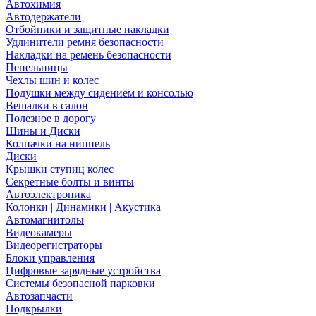
Автохимия
Автодержатели
Отбойники и защитные накладки
Удлинители ремня безопасности
Накладки на ремень безопасности
Пепельницы
Чехлы шин и колес
Подушки между сидением и консолью
Вешалки в салон
Полезное в дорогу
Шины и Диски
Колпачки на ниппель
Диски
Крышки ступиц колес
Секретные болты и винты
Автоэлектроника
Колонки | Динамики | Акустика
Автомагнитолы
Видеокамеры
Видеорегистраторы
Блоки управления
Цифровые зарядные устройства
Системы безопасной парковки
Автозапчасти
Подкрылки