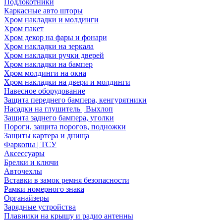
Подлокотники
Каркасные авто шторы
Хром накладки и молдинги
Хром пакет
Хром декор на фары и фонари
Хром накладки на зеркала
Хром накладки ручки дверей
Хром накладки на бампер
Хром молдинги на окна
Хром накладки на двери и молдинги
Навесное оборудование
Защита переднего бампера, кенгурятники
Насадки на глушитель | Выхлоп
Защита заднего бампера, уголки
Пороги, защита порогов, подножки
Защиты картера и днища
Фаркопы | ТСУ
Аксессуары
Брелки и ключи
Авточехлы
Вставки в замок ремня безопасности
Рамки номерного знака
Органайзеры
Зарядные устройства
Плавники на крышу и радио антенны