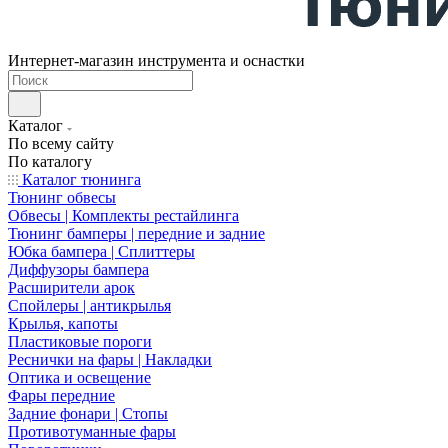
Интернет-магазин инструмента и оснастки
Каталог
По всему сайту
По каталогу
Каталог тюнинга
Тюнинг обвесы
Обвесы | Комплекты рестайлинга
Тюнинг бамперы | передние и задние
Юбка бампера | Сплиттеры
Диффузоры бампера
Расширители арок
Спойлеры | антикрылья
Крылья, капоты
Пластиковые пороги
Реснички на фары | Накладки
Оптика и освещение
Фары передние
Задние фонари | Стопы
Противотуманные фары