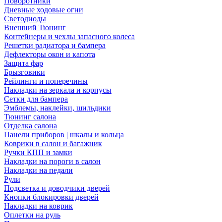
Поворотники
Дневные ходовые огни
Светодиоды
Внешний Тюнинг
Контейнеры и чехлы запасного колеса
Решетки радиатора и бампера
Дефлекторы окон и капота
Защита фар
Брызговики
Рейлинги и поперечины
Накладки на зеркала и корпусы
Сетки для бампера
Эмблемы, наклейки, шильдики
Тюнинг салона
Отделка салона
Панели приборов | шкалы и кольца
Коврики в салон и багажник
Ручки КПП и замки
Накладки на пороги в салон
Накладки на педали
Рули
Подсветка и доводчики дверей
Кнопки блокировки дверей
Накладки на коврик
Оплетки на руль