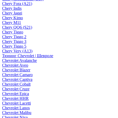
Chery Fora (A21)
Chery Indis
Chery Jaggi
Chery Kimo
Chery M11
Chery QQ6 (S21)
Chery Tiggo
Chery Tiggo 2
Chery Tiggo 3
Chery Tiggo 5
Chery Very (A13)
Тюнинг Chevrolet | Шевроле
Chevrolet Avalanche
Chevrolet Aveo
Chevrolet Blazer
Chevrolet Camaro
Chevrolet Captiva
Chevrolet Cobalt
Chevrolet Cruze
Chevrolet Epica
Chevrolet HHR
Chevrolet Lacetti
Chevrolet Lanos
Chevrolet Malibu
Chevrolet Niva