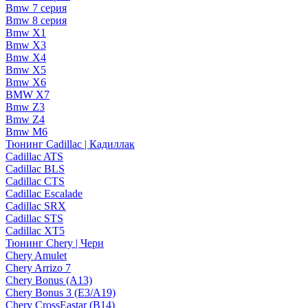
Bmw 7 серия
Bmw 8 серия
Bmw X1
Bmw X3
Bmw X4
Bmw X5
Bmw X6
BMW X7
Bmw Z3
Bmw Z4
Bmw М6
Тюнинг Cadillac | Кадиллак
Cadillac ATS
Cadillac BLS
Cadillac CTS
Cadillac Escalade
Cadillac SRX
Cadillac STS
Cadillac XT5
Тюнинг Chery | Чери
Chery Amulet
Chery Arrizo 7
Chery Bonus (A13)
Chery Bonus 3 (E3/A19)
Chery CrossEastar (B14)