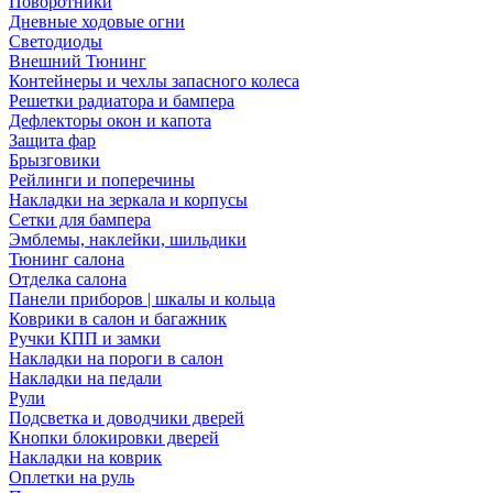
Поворотники
Дневные ходовые огни
Светодиоды
Внешний Тюнинг
Контейнеры и чехлы запасного колеса
Решетки радиатора и бампера
Дефлекторы окон и капота
Защита фар
Брызговики
Рейлинги и поперечины
Накладки на зеркала и корпусы
Сетки для бампера
Эмблемы, наклейки, шильдики
Тюнинг салона
Отделка салона
Панели приборов | шкалы и кольца
Коврики в салон и багажник
Ручки КПП и замки
Накладки на пороги в салон
Накладки на педали
Рули
Подсветка и доводчики дверей
Кнопки блокировки дверей
Накладки на коврик
Оплетки на руль