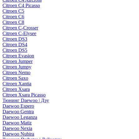
Citroen C4 Picasso
Citroen C5
Citroen C6
Citroen C8
Citroen C-Crosser
Citroen C-Elysee
Citroen DS3
Citroen DS4
Citroen DS5
Citroen Evasion
Citroen Jumper
Citroen Jumpy
Citroen Nemo
Citroen Saxo
Citroen Xantia
Citroen Xsara
Citroen Xsara Picasso
Тюнинг Daewoo | Дэу
Daewoo Espero
Daewoo Gentra
Daewoo Leganza
Daewoo Matiz
Daewoo Nexia
Daewoo Nubira