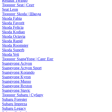
Renault Twingo
Тюнинг Seat | Сеат
Seat Leon
Тюнинг Skoda | Шкода
Skoda Fabia
Skoda Favorit
Skoda Felicia
Skoda Kodiaq
Skoda Octavia
Skoda Rapid
Skoda Roomster
Skoda Superb
Skoda Yeti
Тюнинг SsangYong | Санг Енг
Ssangyong Actyon
Ssangyong Actyon Sport
Ssangyong Korando
Ssangyong Kyron
Ssangyong Musso
Ssangyong Rexton
Ssangyong Stavic
Тюнинг Subaru | Субару
Subaru Forester
Subaru Impreza
Subaru Legacy