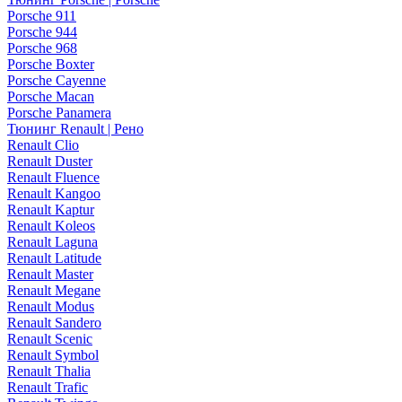
Porsche 911
Porsche 944
Porsche 968
Porsche Boxter
Porsche Cayenne
Porsche Macan
Porsche Panamera
Тюнинг Renault | Рено
Renault Clio
Renault Duster
Renault Fluence
Renault Kangoo
Renault Kaptur
Renault Koleos
Renault Laguna
Renault Latitude
Renault Master
Renault Megane
Renault Modus
Renault Sandero
Renault Scenic
Renault Symbol
Renault Thalia
Renault Trafic