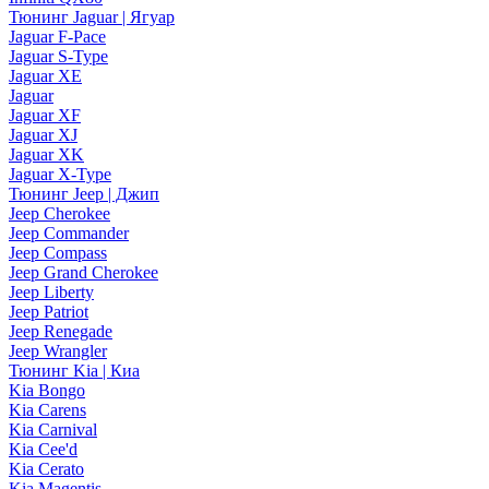
Тюнинг Jaguar | Ягуар
Jaguar F-Pace
Jaguar S-Type
Jaguar XE
Jaguar
Jaguar XF
Jaguar XJ
Jaguar XK
Jaguar X-Type
Тюнинг Jeep | Джип
Jeep Cherokee
Jeep Commander
Jeep Compass
Jeep Grand Cherokee
Jeep Liberty
Jeep Patriot
Jeep Renegade
Jeep Wrangler
Тюнинг Kia | Киа
Kia Bongo
Kia Carens
Kia Carnival
Kia Cee'd
Kia Cerato
Kia Magentis