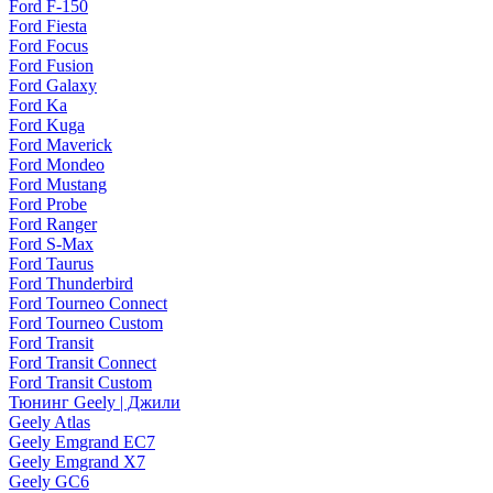
Ford F-150
Ford Fiesta
Ford Focus
Ford Fusion
Ford Galaxy
Ford Ka
Ford Kuga
Ford Maverick
Ford Mondeo
Ford Mustang
Ford Probe
Ford Ranger
Ford S-Max
Ford Taurus
Ford Thunderbird
Ford Tourneo Connect
Ford Tourneo Custom
Ford Transit
Ford Transit Connect
Ford Transit Custom
Тюнинг Geely | Джили
Geely Atlas
Geely Emgrand EC7
Geely Emgrand X7
Geely GC6