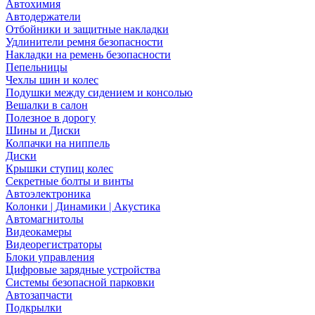
Автохимия
Автодержатели
Отбойники и защитные накладки
Удлинители ремня безопасности
Накладки на ремень безопасности
Пепельницы
Чехлы шин и колес
Подушки между сидением и консолью
Вешалки в салон
Полезное в дорогу
Шины и Диски
Колпачки на ниппель
Диски
Крышки ступиц колес
Секретные болты и винты
Автоэлектроника
Колонки | Динамики | Акустика
Автомагнитолы
Видеокамеры
Видеорегистраторы
Блоки управления
Цифровые зарядные устройства
Системы безопасной парковки
Автозапчасти
Подкрылки