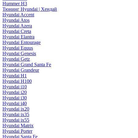
Hummer H3
Тюнинг Hyundai | Хендай
Hyundai Accent
Hyundai Atos
Hyundai Azera
Hyundai Creta
Hyundai Elantra
Hyundai Entourage
Hyundai Equus
Hyundai Genesis
Hyundai Getz
Hyundai Grand Santa Fe
Hyundai Grandeur
Hyundai H1
Hyundai H100
Hyundai i10
Hyundai i20
Hyundai i30
Hyundai i40
Hyundai ix20
Hyundai ix35
Hyundai ix55
Hyundai Matrix
Hyundai Porter
Hyundai Santa Fe