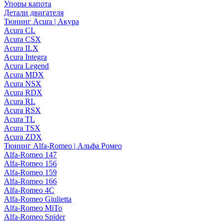
Упоры капота
Детали двигателя
Тюнинг Acura | Акура
Acura CL
Acura CSX
Acura ILX
Acura Integra
Acura Legend
Acura MDX
Acura NSX
Acura RDX
Acura RL
Acura RSX
Acura TL
Acura TSX
Acura ZDX
Тюнинг Alfa-Romeo | Альфа Ромео
Alfa-Romeo 147
Alfa-Romeo 156
Alfa-Romeo 159
Alfa-Romeo 166
Alfa-Romeo 4C
Alfa-Romeo Giulietta
Alfa-Romeo MiTo
Alfa-Romeo Spider