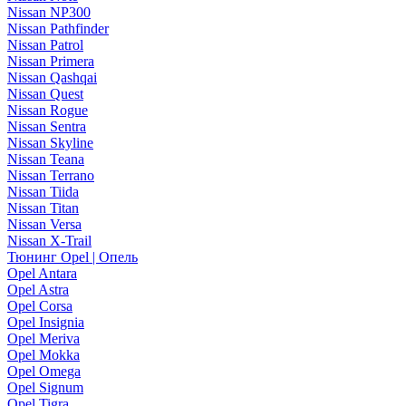
Nissan NP300
Nissan Pathfinder
Nissan Patrol
Nissan Primera
Nissan Qashqai
Nissan Quest
Nissan Rogue
Nissan Sentra
Nissan Skyline
Nissan Teana
Nissan Terrano
Nissan Tiida
Nissan Titan
Nissan Versa
Nissan X-Trail
Тюнинг Opel | Опель
Opel Antara
Opel Astra
Opel Corsa
Opel Insignia
Opel Meriva
Opel Mokka
Opel Omega
Opel Signum
Opel Tigra