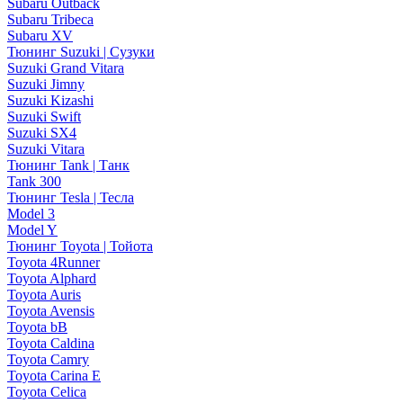
Subaru Outback
Subaru Tribeca
Subaru XV
Тюнинг Suzuki | Сузуки
Suzuki Grand Vitara
Suzuki Jimny
Suzuki Kizashi
Suzuki Swift
Suzuki SX4
Suzuki Vitara
Тюнинг Tank | Танк
Tank 300
Тюнинг Tesla | Тесла
Model 3
Model Y
Тюнинг Toyota | Тойота
Toyota 4Runner
Toyota Alphard
Toyota Auris
Toyota Avensis
Toyota bB
Toyota Caldina
Toyota Camry
Toyota Carina E
Toyota Celica