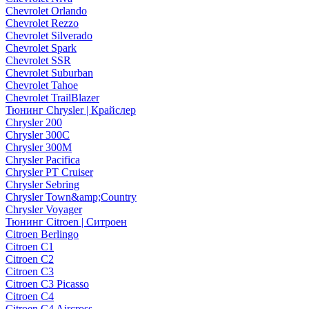
Chevrolet Orlando
Chevrolet Rezzo
Chevrolet Silverado
Chevrolet Spark
Chevrolet SSR
Chevrolet Suburban
Chevrolet Tahoe
Chevrolet TrailBlazer
Тюнинг Chrysler | Крайслер
Chrysler 200
Chrysler 300C
Chrysler 300M
Chrysler Pacifica
Chrysler PT Cruiser
Chrysler Sebring
Chrysler Town&amp;Country
Chrysler Voyager
Тюнинг Citroen | Ситроен
Citroen Berlingo
Citroen C1
Citroen C2
Citroen C3
Citroen C3 Picasso
Citroen C4
Citroen C4 Aircross