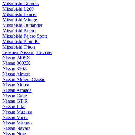
Mitsubishi Grandis
Mitsubishi L200
Mitsubishi Lancer
Mitsubishi Mirage
Mitsubishi Outlander
Mitsubishi Pajero
Mitsubishi Pajero Sport
Mitsubishi Pinin IO
Mitsubishi Triton
Тюнинг Nissan | Ниссан
Nissan 240SX
Nissan 300ZX
Nissan 350Z
Nissan Almera
Nissan Almera Classic
Nissan Altima
Nissan Armada
Nissan Cube
Nissan GT-R
Nissan Juke
Nissan Maxima
Nissan Micra
Nissan Murano
Nissan Navara
Nissan Note