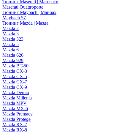
Тюнинг Maserati | Мазерати
Maserati Quattroporte
Тюнинг Maybach | Майбах
Maybach 57
Тюнинг Mazda | Мазда
Mazda 2
Mazda 3
Mazda 323
Mazda 5
Mazda 6
Mazda 626
Mazda 929
Mazda BT-50
Mazda CX-3
Mazda CX-5
Mazda CX-7
Mazda CX-9
Mazda Demio
Mazda Millenia
Mazda MPV
Mazda MX-6
Mazda Premacy
Mazda Protege
Mazda RX-7
Mazda RX-8