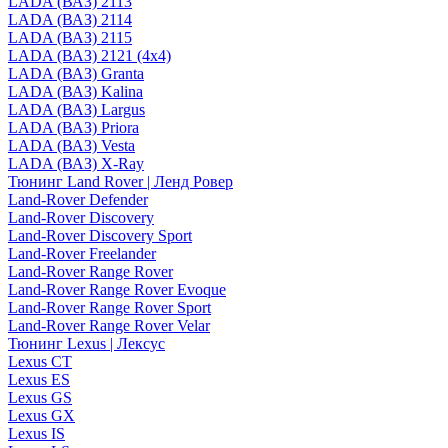
LADA (ВАЗ) 2113
LADA (ВАЗ) 2114
LADA (ВАЗ) 2115
LADA (ВАЗ) 2121 (4x4)
LADA (ВАЗ) Granta
LADA (ВАЗ) Kalina
LADA (ВАЗ) Largus
LADA (ВАЗ) Priora
LADA (ВАЗ) Vesta
LADA (ВАЗ) X-Ray
Тюнинг Land Rover | Ленд Ровер
Land-Rover Defender
Land-Rover Discovery
Land-Rover Discovery Sport
Land-Rover Freelander
Land-Rover Range Rover
Land-Rover Range Rover Evoque
Land-Rover Range Rover Sport
Land-Rover Range Rover Velar
Тюнинг Lexus | Лексус
Lexus CT
Lexus ES
Lexus GS
Lexus GX
Lexus IS