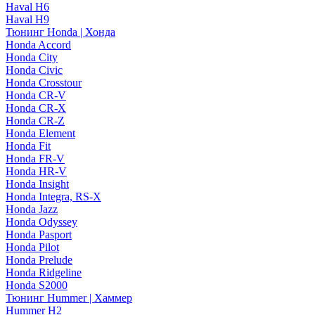
Haval H6
Haval H9
Тюнинг Honda | Хонда
Honda Accord
Honda City
Honda Civic
Honda Crosstour
Honda CR-V
Honda CR-X
Honda CR-Z
Honda Element
Honda Fit
Honda FR-V
Honda HR-V
Honda Insight
Honda Integra, RS-X
Honda Jazz
Honda Odyssey
Honda Pasport
Honda Pilot
Honda Prelude
Honda Ridgeline
Honda S2000
Тюнинг Hummer | Хаммер
Hummer H2