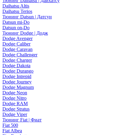
Тюнинг Daihatsu | Дайхатсу
Daihatsu Altis
Daihatsu Terios
Тюнинг Datsun | Датсун
Datsun mi-Do
Datsun on-Do
Тюнинг Dodge | Додж
Dodge Avenger
Dodge Caliber
Dodge Caravan
Dodge Challenger
Dodge Charger
Dodge Dakota
Dodge Durango
Dodge Intrepid
Dodge Journey
Dodge Magnum
Dodge Neon
Dodge Nitro
Dodge RAM
Dodge Stratus
Dodge Viper
Тюнинг Fiat | Фиат
Fiat 500
Fiat Albea