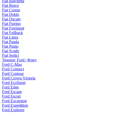
Fiat Barchetta
Fiat Bravo
Fiat Croma
Fiat Doblo
Fiat Ducato
Fiat Fiorino
Fiat Freemont
Fiat Fullback
Fiat Linea
Fiat Panda
Fiat Punto
Fiat Scudo
Fiat Sedici
Тюнинг Ford | Форд
Ford C-Max
Ford Connect
Ford Contour
Ford Crown Victoria
Ford EcoSport
Ford Edge
Ford Escape
Ford Escort
Ford Excursion
Ford Expedition
Ford Explorer