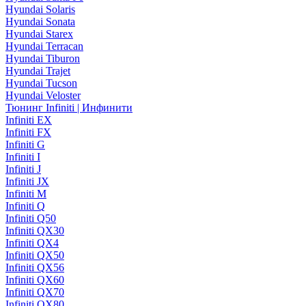
Hyundai Solaris
Hyundai Sonata
Hyundai Starex
Hyundai Terracan
Hyundai Tiburon
Hyundai Trajet
Hyundai Tucson
Hyundai Veloster
Тюнинг Infiniti | Инфинити
Infiniti EX
Infiniti FX
Infiniti G
Infiniti I
Infiniti J
Infiniti JX
Infiniti M
Infiniti Q
Infiniti Q50
Infiniti QX30
Infiniti QX4
Infiniti QX50
Infiniti QX56
Infiniti QX60
Infiniti QX70
Infiniti QX80