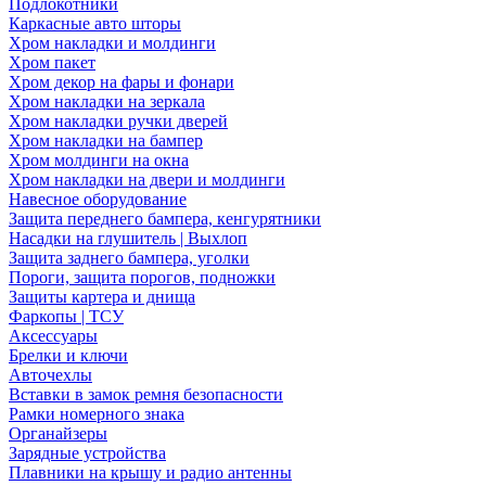
Подлокотники
Каркасные авто шторы
Хром накладки и молдинги
Хром пакет
Хром декор на фары и фонари
Хром накладки на зеркала
Хром накладки ручки дверей
Хром накладки на бампер
Хром молдинги на окна
Хром накладки на двери и молдинги
Навесное оборудование
Защита переднего бампера, кенгурятники
Насадки на глушитель | Выхлоп
Защита заднего бампера, уголки
Пороги, защита порогов, подножки
Защиты картера и днища
Фаркопы | ТСУ
Аксессуары
Брелки и ключи
Авточехлы
Вставки в замок ремня безопасности
Рамки номерного знака
Органайзеры
Зарядные устройства
Плавники на крышу и радио антенны