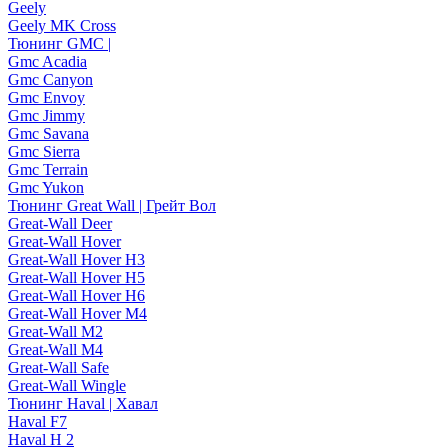
Geely
Geely MK Cross
Тюнинг GMC |
Gmc Acadia
Gmc Canyon
Gmc Envoy
Gmc Jimmy
Gmc Savana
Gmc Sierra
Gmc Terrain
Gmc Yukon
Тюнинг Great Wall | Грейт Вол
Great-Wall Deer
Great-Wall Hover
Great-Wall Hover H3
Great-Wall Hover H5
Great-Wall Hover H6
Great-Wall Hover M4
Great-Wall M2
Great-Wall M4
Great-Wall Safe
Great-Wall Wingle
Тюнинг Haval | Хавал
Haval F7
Haval H 2