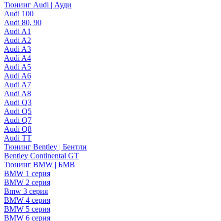
Тюнинг Audi | Ауди
Audi 100
Audi 80, 90
Audi A1
Audi A2
Audi A3
Audi A4
Audi A5
Audi A6
Audi A7
Audi A8
Audi Q3
Audi Q5
Audi Q7
Audi Q8
Audi TT
Тюнинг Bentley | Бентли
Bentley Continental GT
Тюнинг BMW | БМВ
BMW 1 серия
BMW 2 серия
Bmw 3 серия
BMW 4 серия
BMW 5 серия
BMW 6 серия