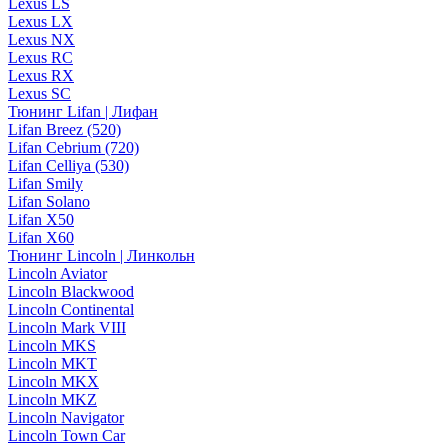
Lexus LS
Lexus LX
Lexus NX
Lexus RC
Lexus RX
Lexus SC
Тюнинг Lifan | Лифан
Lifan Breez (520)
Lifan Cebrium (720)
Lifan Celliya (530)
Lifan Smily
Lifan Solano
Lifan X50
Lifan X60
Тюнинг Lincoln | Линкольн
Lincoln Aviator
Lincoln Blackwood
Lincoln Continental
Lincoln Mark VIII
Lincoln MKS
Lincoln MKT
Lincoln MKX
Lincoln MKZ
Lincoln Navigator
Lincoln Town Car