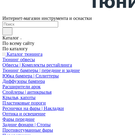
Интернет-магазин инструмента и оснастки
Каталог
По всему сайту
По каталогу
Каталог тюнинга
Тюнинг обвесы
Обвесы | Комплекты рестайлинга
Тюнинг бамперы | передние и задние
Юбка бампера | Сплиттеры
Диффузоры бампера
Расширители арок
Спойлеры | антикрылья
Крылья, капоты
Пластиковые пороги
Реснички на фары | Накладки
Оптика и освещение
Фары передние
Задние фонари | Стопы
Противотуманные фары