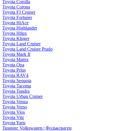
Toyota Corolla
Toyota Corona
Toyota FJ Cruiser
Toyota Fortuner
Toyota HiAce
Toyota Highlander
Toyota Hilux
Toyota Kluger
Toyota Land Cruiser
Toyota Land Cruiser Prado
Toyota Mark II
Toyota Matrix
Toyota Opa
Toyota Prius
Toyota RAV4
Toyota Sequoia
Toyota Tacoma
Toyota Tundra
Toyota Urban Cruiser
Toyota Venza
Toyota Verso
Toyota Vios
Toyota Vitz
Toyota Yaris
Тюнинг Volkswagen | Фольксваген