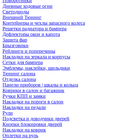
Поворотники
Дневные ходовые огни
Светодиоды
Внешний Тюнинг
Контейнеры и чехлы запасного колеса
Решетки радиатора и бампера
Дефлекторы окон и капота
Защита фар
Брызговики
Рейлинги и поперечины
Накладки на зеркала и корпусы
Сетки для бампера
Эмблемы, наклейки, шильдики
Тюнинг салона
Отделка салона
Панели приборов | шкалы и кольца
Коврики в салон и багажник
Ручки КПП и замки
Накладки на пороги в салон
Накладки на педали
Рули
Подсветка и доводчики дверей
Кнопки блокировки дверей
Накладки на коврик
Оплетки на руль