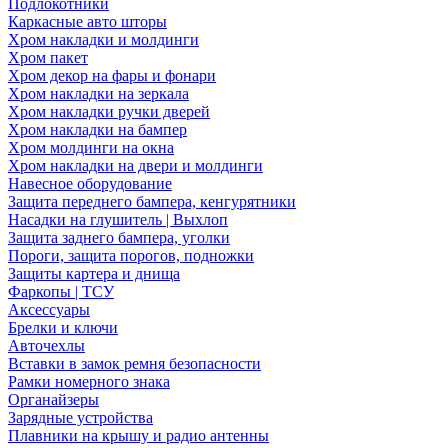
Подлокотники
Каркасные авто шторы
Хром накладки и молдинги
Хром пакет
Хром декор на фары и фонари
Хром накладки на зеркала
Хром накладки ручки дверей
Хром накладки на бампер
Хром молдинги на окна
Хром накладки на двери и молдинги
Навесное оборудование
Защита переднего бампера, кенгурятники
Насадки на глушитель | Выхлоп
Защита заднего бампера, уголки
Пороги, защита порогов, подножки
Защиты картера и днища
Фаркопы | ТСУ
Аксессуары
Брелки и ключи
Авточехлы
Вставки в замок ремня безопасности
Рамки номерного знака
Органайзеры
Зарядные устройства
Плавники на крышу и радио антенны