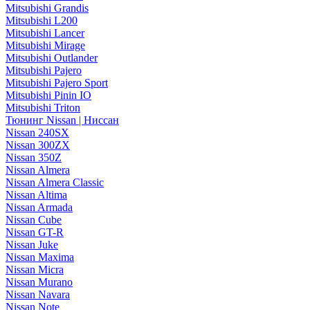
Mitsubishi Grandis
Mitsubishi L200
Mitsubishi Lancer
Mitsubishi Mirage
Mitsubishi Outlander
Mitsubishi Pajero
Mitsubishi Pajero Sport
Mitsubishi Pinin IO
Mitsubishi Triton
Тюнинг Nissan | Ниссан
Nissan 240SX
Nissan 300ZX
Nissan 350Z
Nissan Almera
Nissan Almera Classic
Nissan Altima
Nissan Armada
Nissan Cube
Nissan GT-R
Nissan Juke
Nissan Maxima
Nissan Micra
Nissan Murano
Nissan Navara
Nissan Note