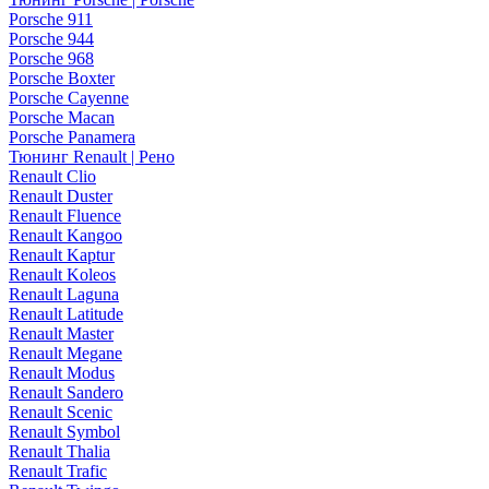
Porsche 911
Porsche 944
Porsche 968
Porsche Boxter
Porsche Cayenne
Porsche Macan
Porsche Panamera
Тюнинг Renault | Рено
Renault Clio
Renault Duster
Renault Fluence
Renault Kangoo
Renault Kaptur
Renault Koleos
Renault Laguna
Renault Latitude
Renault Master
Renault Megane
Renault Modus
Renault Sandero
Renault Scenic
Renault Symbol
Renault Thalia
Renault Trafic