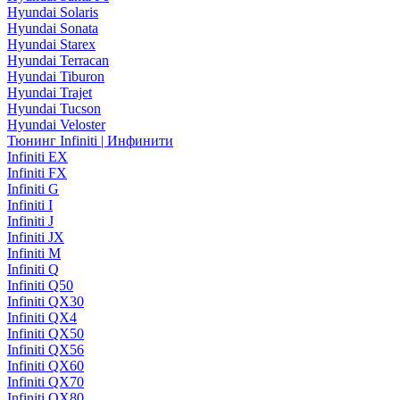
Hyundai Solaris
Hyundai Sonata
Hyundai Starex
Hyundai Terracan
Hyundai Tiburon
Hyundai Trajet
Hyundai Tucson
Hyundai Veloster
Тюнинг Infiniti | Инфинити
Infiniti EX
Infiniti FX
Infiniti G
Infiniti I
Infiniti J
Infiniti JX
Infiniti M
Infiniti Q
Infiniti Q50
Infiniti QX30
Infiniti QX4
Infiniti QX50
Infiniti QX56
Infiniti QX60
Infiniti QX70
Infiniti QX80