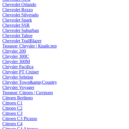
Chevrolet Orlando
Chevrolet Rezzo
Chevrolet Silverado
Chevrolet Spark
Chevrolet SSR
Chevrolet Suburban
Chevrolet Tahoe
Chevrolet TrailBlazer
Тюнинг Chrysler | Крайслер
Chrysler 200
Chrysler 300C
Chrysler 300M
Chrysler Pacifica
Chrysler PT Cruiser
Chrysler Sebring
Chrysler Town&amp;Country
Chrysler Voyager
Тюнинг Citroen | Ситроен
Citroen Berlingo
Citroen C1
Citroen C2
Citroen C3
Citroen C3 Picasso
Citroen C4
Citroen C4 Aircross