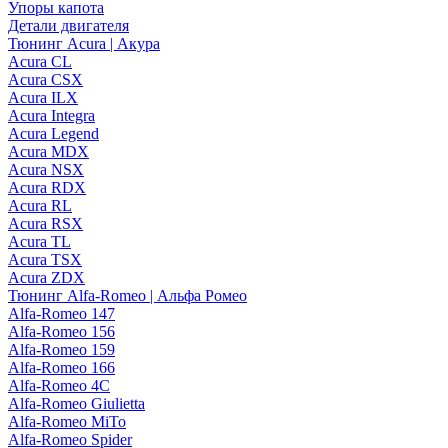
Упоры капота
Детали двигателя
Тюнинг Acura | Акура
Acura CL
Acura CSX
Acura ILX
Acura Integra
Acura Legend
Acura MDX
Acura NSX
Acura RDX
Acura RL
Acura RSX
Acura TL
Acura TSX
Acura ZDX
Тюнинг Alfa-Romeo | Альфа Ромео
Alfa-Romeo 147
Alfa-Romeo 156
Alfa-Romeo 159
Alfa-Romeo 166
Alfa-Romeo 4C
Alfa-Romeo Giulietta
Alfa-Romeo MiTo
Alfa-Romeo Spider