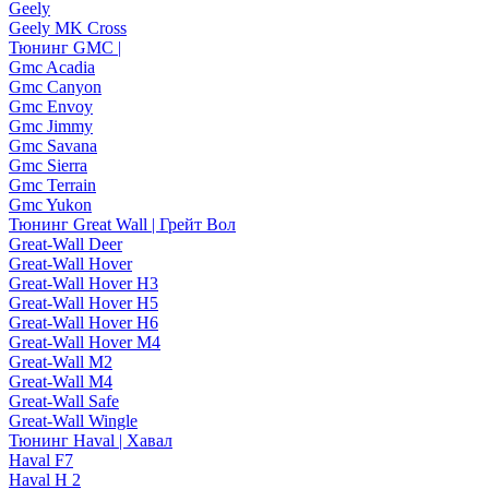
Geely
Geely MK Cross
Тюнинг GMC |
Gmc Acadia
Gmc Canyon
Gmc Envoy
Gmc Jimmy
Gmc Savana
Gmc Sierra
Gmc Terrain
Gmc Yukon
Тюнинг Great Wall | Грейт Вол
Great-Wall Deer
Great-Wall Hover
Great-Wall Hover H3
Great-Wall Hover H5
Great-Wall Hover H6
Great-Wall Hover M4
Great-Wall M2
Great-Wall M4
Great-Wall Safe
Great-Wall Wingle
Тюнинг Haval | Хавал
Haval F7
Haval H 2