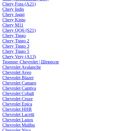
Chery Fora (A21)
Chery Indis
Chery Jaggi
Chery Kimo
Chery M11
Chery QQ6 (S21)
Chery Tiggo
Chery Tiggo 2
Chery Tiggo 3
Chery Tiggo 5
Chery Very (A13)
Тюнинг Chevrolet | Шевроле
Chevrolet Avalanche
Chevrolet Aveo
Chevrolet Blazer
Chevrolet Camaro
Chevrolet Captiva
Chevrolet Cobalt
Chevrolet Cruze
Chevrolet Epica
Chevrolet HHR
Chevrolet Lacetti
Chevrolet Lanos
Chevrolet Malibu
Chevrolet Niva