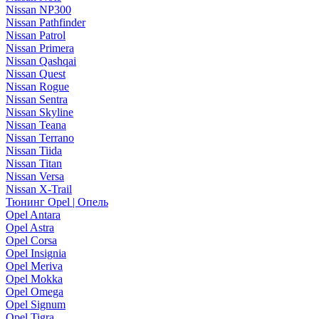
Nissan NP300
Nissan Pathfinder
Nissan Patrol
Nissan Primera
Nissan Qashqai
Nissan Quest
Nissan Rogue
Nissan Sentra
Nissan Skyline
Nissan Teana
Nissan Terrano
Nissan Tiida
Nissan Titan
Nissan Versa
Nissan X-Trail
Тюнинг Opel | Опель
Opel Antara
Opel Astra
Opel Corsa
Opel Insignia
Opel Meriva
Opel Mokka
Opel Omega
Opel Signum
Opel Tigra