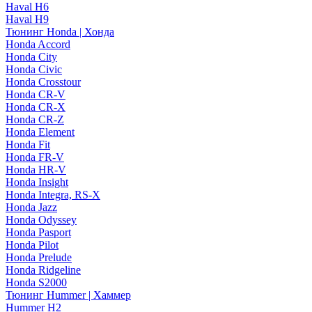
Haval H6
Haval H9
Тюнинг Honda | Хонда
Honda Accord
Honda City
Honda Civic
Honda Crosstour
Honda CR-V
Honda CR-X
Honda CR-Z
Honda Element
Honda Fit
Honda FR-V
Honda HR-V
Honda Insight
Honda Integra, RS-X
Honda Jazz
Honda Odyssey
Honda Pasport
Honda Pilot
Honda Prelude
Honda Ridgeline
Honda S2000
Тюнинг Hummer | Хаммер
Hummer H2