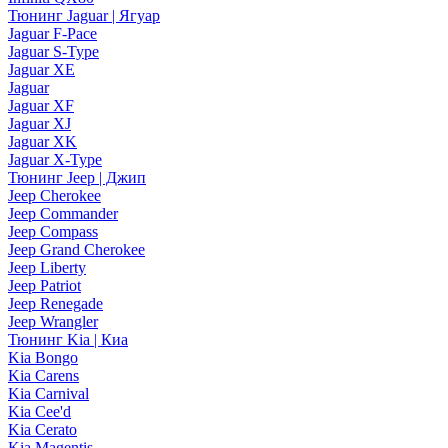
Тюнинг Jaguar | Ягуар
Jaguar F-Pace
Jaguar S-Type
Jaguar XE
Jaguar
Jaguar XF
Jaguar XJ
Jaguar XK
Jaguar X-Type
Тюнинг Jeep | Джип
Jeep Cherokee
Jeep Commander
Jeep Compass
Jeep Grand Cherokee
Jeep Liberty
Jeep Patriot
Jeep Renegade
Jeep Wrangler
Тюнинг Kia | Киа
Kia Bongo
Kia Carens
Kia Carnival
Kia Cee'd
Kia Cerato
Kia Magentis