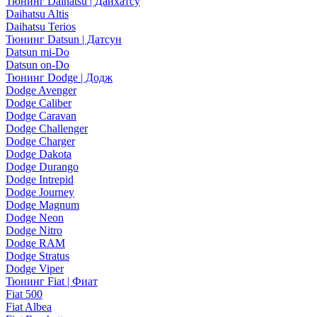
Тюнинг Daihatsu | Дайхатсу
Daihatsu Altis
Daihatsu Terios
Тюнинг Datsun | Датсун
Datsun mi-Do
Datsun on-Do
Тюнинг Dodge | Додж
Dodge Avenger
Dodge Caliber
Dodge Caravan
Dodge Challenger
Dodge Charger
Dodge Dakota
Dodge Durango
Dodge Intrepid
Dodge Journey
Dodge Magnum
Dodge Neon
Dodge Nitro
Dodge RAM
Dodge Stratus
Dodge Viper
Тюнинг Fiat | Фиат
Fiat 500
Fiat Albea