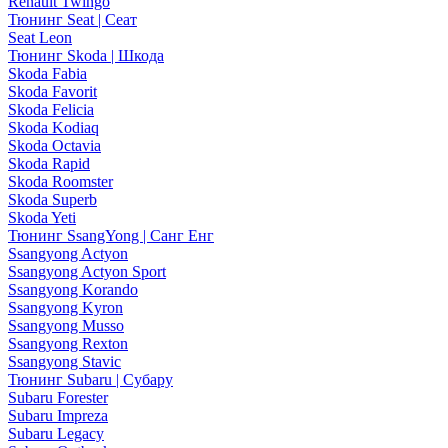
Renault Twingo
Тюнинг Seat | Сеат
Seat Leon
Тюнинг Skoda | Шкода
Skoda Fabia
Skoda Favorit
Skoda Felicia
Skoda Kodiaq
Skoda Octavia
Skoda Rapid
Skoda Roomster
Skoda Superb
Skoda Yeti
Тюнинг SsangYong | Санг Енг
Ssangyong Actyon
Ssangyong Actyon Sport
Ssangyong Korando
Ssangyong Kyron
Ssangyong Musso
Ssangyong Rexton
Ssangyong Stavic
Тюнинг Subaru | Субару
Subaru Forester
Subaru Impreza
Subaru Legacy