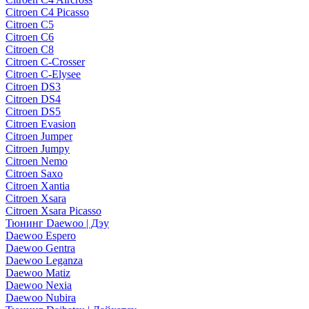
Citroen C4 Picasso
Citroen C5
Citroen C6
Citroen C8
Citroen C-Crosser
Citroen C-Elysee
Citroen DS3
Citroen DS4
Citroen DS5
Citroen Evasion
Citroen Jumper
Citroen Jumpy
Citroen Nemo
Citroen Saxo
Citroen Xantia
Citroen Xsara
Citroen Xsara Picasso
Тюнинг Daewoo | Дэу
Daewoo Espero
Daewoo Gentra
Daewoo Leganza
Daewoo Matiz
Daewoo Nexia
Daewoo Nubira