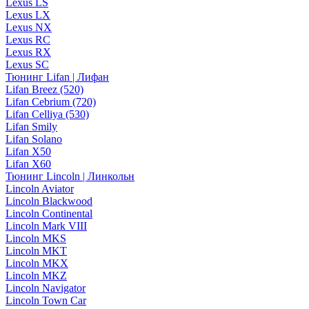
Lexus LS
Lexus LX
Lexus NX
Lexus RC
Lexus RX
Lexus SC
Тюнинг Lifan | Лифан
Lifan Breez (520)
Lifan Cebrium (720)
Lifan Celliya (530)
Lifan Smily
Lifan Solano
Lifan X50
Lifan X60
Тюнинг Lincoln | Линкольн
Lincoln Aviator
Lincoln Blackwood
Lincoln Continental
Lincoln Mark VIII
Lincoln MKS
Lincoln MKT
Lincoln MKX
Lincoln MKZ
Lincoln Navigator
Lincoln Town Car