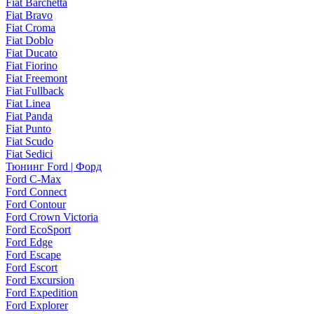
Fiat Barchetta
Fiat Bravo
Fiat Croma
Fiat Doblo
Fiat Ducato
Fiat Fiorino
Fiat Freemont
Fiat Fullback
Fiat Linea
Fiat Panda
Fiat Punto
Fiat Scudo
Fiat Sedici
Тюнинг Ford | Форд
Ford C-Max
Ford Connect
Ford Contour
Ford Crown Victoria
Ford EcoSport
Ford Edge
Ford Escape
Ford Escort
Ford Excursion
Ford Expedition
Ford Explorer