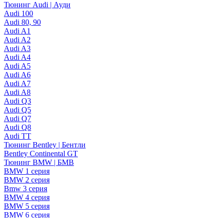
Тюнинг Audi | Ауди
Audi 100
Audi 80, 90
Audi A1
Audi A2
Audi A3
Audi A4
Audi A5
Audi A6
Audi A7
Audi A8
Audi Q3
Audi Q5
Audi Q7
Audi Q8
Audi TT
Тюнинг Bentley | Бентли
Bentley Continental GT
Тюнинг BMW | БМВ
BMW 1 серия
BMW 2 серия
Bmw 3 серия
BMW 4 серия
BMW 5 серия
BMW 6 серия