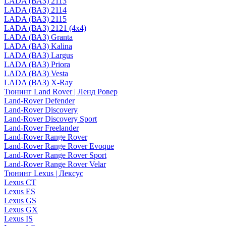
LADA (ВАЗ) 2113
LADA (ВАЗ) 2114
LADA (ВАЗ) 2115
LADA (ВАЗ) 2121 (4x4)
LADA (ВАЗ) Granta
LADA (ВАЗ) Kalina
LADA (ВАЗ) Largus
LADA (ВАЗ) Priora
LADA (ВАЗ) Vesta
LADA (ВАЗ) X-Ray
Тюнинг Land Rover | Ленд Ровер
Land-Rover Defender
Land-Rover Discovery
Land-Rover Discovery Sport
Land-Rover Freelander
Land-Rover Range Rover
Land-Rover Range Rover Evoque
Land-Rover Range Rover Sport
Land-Rover Range Rover Velar
Тюнинг Lexus | Лексус
Lexus CT
Lexus ES
Lexus GS
Lexus GX
Lexus IS