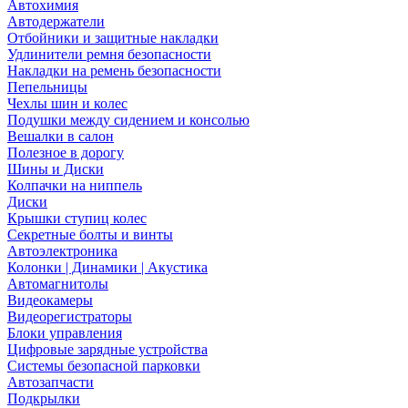
Автохимия
Автодержатели
Отбойники и защитные накладки
Удлинители ремня безопасности
Накладки на ремень безопасности
Пепельницы
Чехлы шин и колес
Подушки между сидением и консолью
Вешалки в салон
Полезное в дорогу
Шины и Диски
Колпачки на ниппель
Диски
Крышки ступиц колес
Секретные болты и винты
Автоэлектроника
Колонки | Динамики | Акустика
Автомагнитолы
Видеокамеры
Видеорегистраторы
Блоки управления
Цифровые зарядные устройства
Системы безопасной парковки
Автозапчасти
Подкрылки