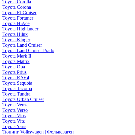
Toyota Corolla
Toyota Corona
Toyota FJ Cruiser
Toyota Fortuner
Toyota HiAce
Toyota Highlander
Toyota Hilux
Toyota Kluger
Toyota Land Cruiser
Toyota Land Cruiser Prado
Toyota Mark II
Toyota Matrix
Toyota Opa
Toyota Prius
Toyota RAV4
Toyota Sequoia
Toyota Tacoma
Toyota Tundra
Toyota Urban Cruiser
Toyota Venza
Toyota Verso
Toyota Vios
Toyota Vitz
Toyota Yaris
Тюнинг Volkswagen | Фольксваген