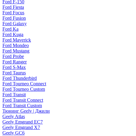
Ford F-150
Ford Fiesta
Ford Focus
Ford Fusion
Ford Galaxy
Ford Ka
Ford Kuga
Ford Maverick
Ford Mondeo
Ford Mustang
Ford Probe
Ford Ranger
Ford S-Max
Ford Taurus
Ford Thunderbird
Ford Tourneo Connect
Ford Tourneo Custom
Ford Transit
Ford Transit Connect
Ford Transit Custom
Тюнинг Geely | Джили
Geely Atlas
Geely Emgrand EC7
Geely Emgrand X7
Geely GC6