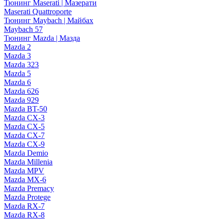
Тюнинг Maserati | Мазерати
Maserati Quattroporte
Тюнинг Maybach | Майбах
Maybach 57
Тюнинг Mazda | Мазда
Mazda 2
Mazda 3
Mazda 323
Mazda 5
Mazda 6
Mazda 626
Mazda 929
Mazda BT-50
Mazda CX-3
Mazda CX-5
Mazda CX-7
Mazda CX-9
Mazda Demio
Mazda Millenia
Mazda MPV
Mazda MX-6
Mazda Premacy
Mazda Protege
Mazda RX-7
Mazda RX-8