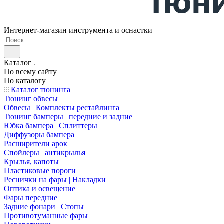
Интернет-магазин инструмента и оснастки
Каталог
По всему сайту
По каталогу
Каталог тюнинга
Тюнинг обвесы
Обвесы | Комплекты рестайлинга
Тюнинг бамперы | передние и задние
Юбка бампера | Сплиттеры
Диффузоры бампера
Расширители арок
Спойлеры | антикрылья
Крылья, капоты
Пластиковые пороги
Реснички на фары | Накладки
Оптика и освещение
Фары передние
Задние фонари | Стопы
Противотуманные фары