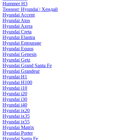
Hummer H3
Тюнинг Hyundai | Хендай
Hyundai Accent
Hyundai Atos
Hyundai Azera
Hyundai Creta
Hyundai Elantra
Hyundai Entourage
Hyundai Equus
Hyundai Genesis
Hyundai Getz
Hyundai Grand Santa Fe
Hyundai Grandeur
Hyundai H1
Hyundai H100
Hyundai i10
Hyundai i20
Hyundai i30
Hyundai i40
Hyundai ix20
Hyundai ix35
Hyundai ix55
Hyundai Matrix
Hyundai Porter
Hyundai Santa Fe