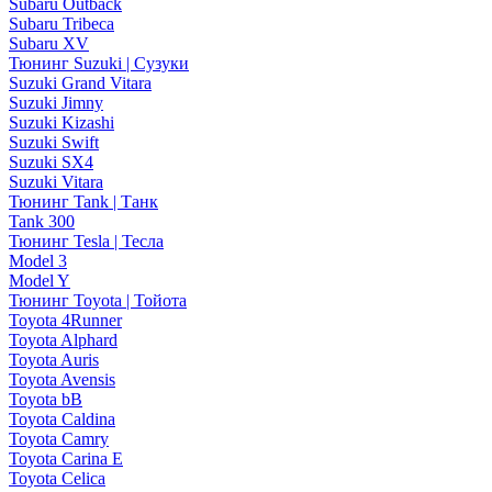
Subaru Outback
Subaru Tribeca
Subaru XV
Тюнинг Suzuki | Сузуки
Suzuki Grand Vitara
Suzuki Jimny
Suzuki Kizashi
Suzuki Swift
Suzuki SX4
Suzuki Vitara
Тюнинг Tank | Танк
Tank 300
Тюнинг Tesla | Тесла
Model 3
Model Y
Тюнинг Toyota | Тойота
Toyota 4Runner
Toyota Alphard
Toyota Auris
Toyota Avensis
Toyota bB
Toyota Caldina
Toyota Camry
Toyota Carina E
Toyota Celica