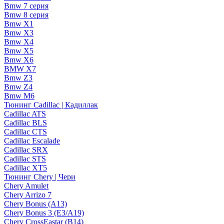
Bmw 7 серия
Bmw 8 серия
Bmw X1
Bmw X3
Bmw X4
Bmw X5
Bmw X6
BMW X7
Bmw Z3
Bmw Z4
Bmw М6
Тюнинг Cadillac | Кадиллак
Cadillac ATS
Cadillac BLS
Cadillac CTS
Cadillac Escalade
Cadillac SRX
Cadillac STS
Cadillac XT5
Тюнинг Chery | Чери
Chery Amulet
Chery Arrizo 7
Chery Bonus (A13)
Chery Bonus 3 (E3/A19)
Chery CrossEastar (B14)