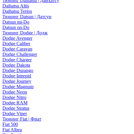
Тюнинг Daihatsu | Дайхатсу
Daihatsu Altis
Daihatsu Terios
Тюнинг Datsun | Датсун
Datsun mi-Do
Datsun on-Do
Тюнинг Dodge | Додж
Dodge Avenger
Dodge Caliber
Dodge Caravan
Dodge Challenger
Dodge Charger
Dodge Dakota
Dodge Durango
Dodge Intrepid
Dodge Journey
Dodge Magnum
Dodge Neon
Dodge Nitro
Dodge RAM
Dodge Stratus
Dodge Viper
Тюнинг Fiat | Фиат
Fiat 500
Fiat Albea