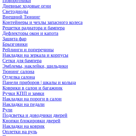
Поворотники
Дневные ходовые огни
Светодиоды
Внешний Тюнинг
Контейнеры и чехлы запасного колеса
Решетки радиатора и бампера
Дефлекторы окон и капота
Защита фар
Брызговики
Рейлинги и поперечины
Накладки на зеркала и корпусы
Сетки для бампера
Эмблемы, наклейки, шильдики
Тюнинг салона
Отделка салона
Панели приборов | шкалы и кольца
Коврики в салон и багажник
Ручки КПП и замки
Накладки на пороги в салон
Накладки на педали
Рули
Подсветка и доводчики дверей
Кнопки блокировки дверей
Накладки на коврик
Оплетки на руль