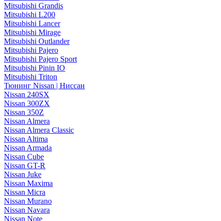
Mitsubishi Grandis
Mitsubishi L200
Mitsubishi Lancer
Mitsubishi Mirage
Mitsubishi Outlander
Mitsubishi Pajero
Mitsubishi Pajero Sport
Mitsubishi Pinin IO
Mitsubishi Triton
Тюнинг Nissan | Ниссан
Nissan 240SX
Nissan 300ZX
Nissan 350Z
Nissan Almera
Nissan Almera Classic
Nissan Altima
Nissan Armada
Nissan Cube
Nissan GT-R
Nissan Juke
Nissan Maxima
Nissan Micra
Nissan Murano
Nissan Navara
Nissan Note