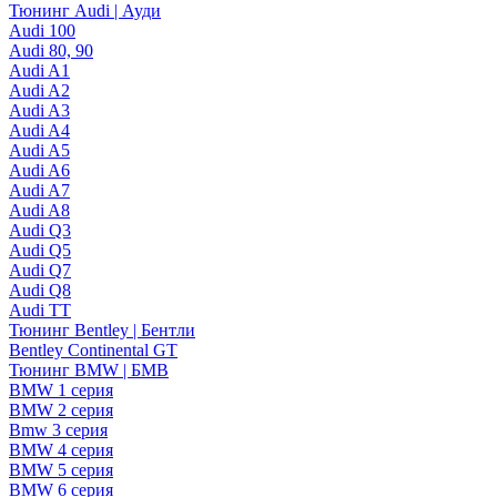
Тюнинг Audi | Ауди
Audi 100
Audi 80, 90
Audi A1
Audi A2
Audi A3
Audi A4
Audi A5
Audi A6
Audi A7
Audi A8
Audi Q3
Audi Q5
Audi Q7
Audi Q8
Audi TT
Тюнинг Bentley | Бентли
Bentley Continental GT
Тюнинг BMW | БМВ
BMW 1 серия
BMW 2 серия
Bmw 3 серия
BMW 4 серия
BMW 5 серия
BMW 6 серия