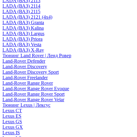
LADA (ВАЗ) 2113
LADA (ВАЗ) 2114
LADA (ВАЗ) 2115
LADA (ВАЗ) 2121 (4x4)
LADA (ВАЗ) Granta
LADA (ВАЗ) Kalina
LADA (ВАЗ) Largus
LADA (ВАЗ) Priora
LADA (ВАЗ) Vesta
LADA (ВАЗ) X-Ray
Тюнинг Land Rover | Ленд Ровер
Land-Rover Defender
Land-Rover Discovery
Land-Rover Discovery Sport
Land-Rover Freelander
Land-Rover Range Rover
Land-Rover Range Rover Evoque
Land-Rover Range Rover Sport
Land-Rover Range Rover Velar
Тюнинг Lexus | Лексус
Lexus CT
Lexus ES
Lexus GS
Lexus GX
Lexus IS