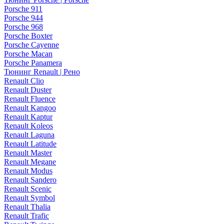
Porsche 911
Porsche 944
Porsche 968
Porsche Boxter
Porsche Cayenne
Porsche Macan
Porsche Panamera
Тюнинг Renault | Рено
Renault Clio
Renault Duster
Renault Fluence
Renault Kangoo
Renault Kaptur
Renault Koleos
Renault Laguna
Renault Latitude
Renault Master
Renault Megane
Renault Modus
Renault Sandero
Renault Scenic
Renault Symbol
Renault Thalia
Renault Trafic