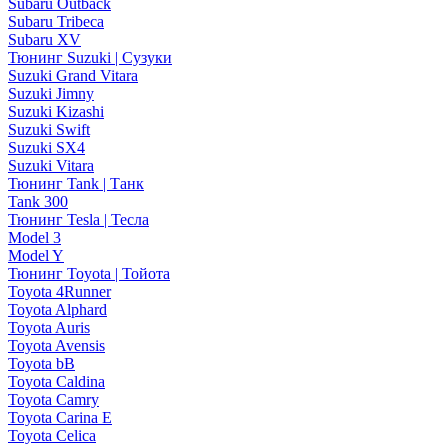
Subaru Outback
Subaru Tribeca
Subaru XV
Тюнинг Suzuki | Сузуки
Suzuki Grand Vitara
Suzuki Jimny
Suzuki Kizashi
Suzuki Swift
Suzuki SX4
Suzuki Vitara
Тюнинг Tank | Танк
Tank 300
Тюнинг Tesla | Тесла
Model 3
Model Y
Тюнинг Toyota | Тойота
Toyota 4Runner
Toyota Alphard
Toyota Auris
Toyota Avensis
Toyota bB
Toyota Caldina
Toyota Camry
Toyota Carina E
Toyota Celica