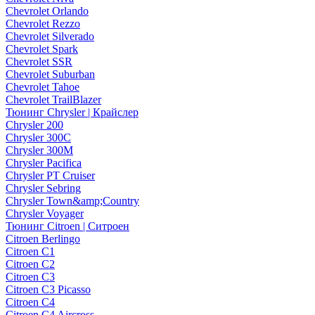
Chevrolet Orlando
Chevrolet Rezzo
Chevrolet Silverado
Chevrolet Spark
Chevrolet SSR
Chevrolet Suburban
Chevrolet Tahoe
Chevrolet TrailBlazer
Тюнинг Chrysler | Крайслер
Chrysler 200
Chrysler 300C
Chrysler 300M
Chrysler Pacifica
Chrysler PT Cruiser
Chrysler Sebring
Chrysler Town&amp;Country
Chrysler Voyager
Тюнинг Citroen | Ситроен
Citroen Berlingo
Citroen C1
Citroen C2
Citroen C3
Citroen C3 Picasso
Citroen C4
Citroen C4 Aircross