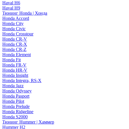
Haval H6
Haval H9
Тюнинг Honda | Хонда
Honda Accord
Honda City
Honda Civic
Honda Crosstour
Honda CR-V
Honda CR-X
Honda CR-Z
Honda Element
Honda Fit
Honda FR-V
Honda HR-V
Honda Insight
Honda Integra, RS-X
Honda Jazz
Honda Odyssey
Honda Pasport
Honda Pilot
Honda Prelude
Honda Ridgeline
Honda S2000
Тюнинг Hummer | Хаммер
Hummer H2