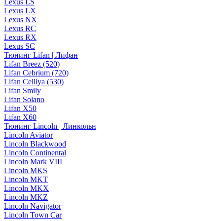
Lexus LS
Lexus LX
Lexus NX
Lexus RC
Lexus RX
Lexus SC
Тюнинг Lifan | Лифан
Lifan Breez (520)
Lifan Cebrium (720)
Lifan Celliya (530)
Lifan Smily
Lifan Solano
Lifan X50
Lifan X60
Тюнинг Lincoln | Линкольн
Lincoln Aviator
Lincoln Blackwood
Lincoln Continental
Lincoln Mark VIII
Lincoln MKS
Lincoln MKT
Lincoln MKX
Lincoln MKZ
Lincoln Navigator
Lincoln Town Car