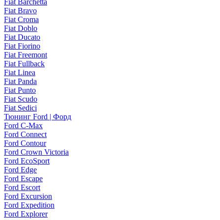
Fiat Barchetta
Fiat Bravo
Fiat Croma
Fiat Doblo
Fiat Ducato
Fiat Fiorino
Fiat Freemont
Fiat Fullback
Fiat Linea
Fiat Panda
Fiat Punto
Fiat Scudo
Fiat Sedici
Тюнинг Ford | Форд
Ford C-Max
Ford Connect
Ford Contour
Ford Crown Victoria
Ford EcoSport
Ford Edge
Ford Escape
Ford Escort
Ford Excursion
Ford Expedition
Ford Explorer