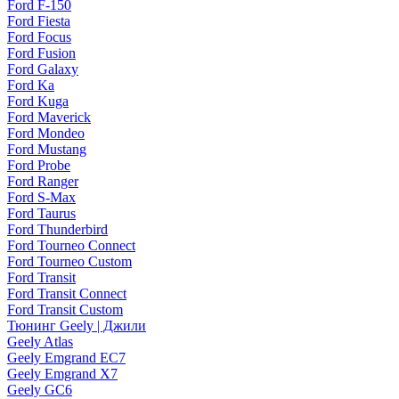
Ford F-150
Ford Fiesta
Ford Focus
Ford Fusion
Ford Galaxy
Ford Ka
Ford Kuga
Ford Maverick
Ford Mondeo
Ford Mustang
Ford Probe
Ford Ranger
Ford S-Max
Ford Taurus
Ford Thunderbird
Ford Tourneo Connect
Ford Tourneo Custom
Ford Transit
Ford Transit Connect
Ford Transit Custom
Тюнинг Geely | Джили
Geely Atlas
Geely Emgrand EC7
Geely Emgrand X7
Geely GC6