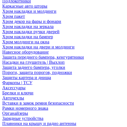
Подлокотники
Каркасные авто шторы
Хром накладки и молдинги
Хром пакет
Хром декор на фары и фонари
Хром накладки на зеркала
Хром накладки ручки дверей
Хром накладки на бампер
Хром молдинги на окна
Хром накладки на двери и молдинги
Навесное оборудование
Защита переднего бампера, кенгурятники
Насадки на глушитель | Выхлоп
Защита заднего бампера, уголки
Пороги, защита порогов, подножки
Защиты картера и днища
Фаркопы | ТСУ
Аксессуары
Брелки и ключи
Авточехлы
Вставки в замок ремня безопасности
Рамки номерного знака
Органайзеры
Зарядные устройства
Плавники на крышу и радио антенны