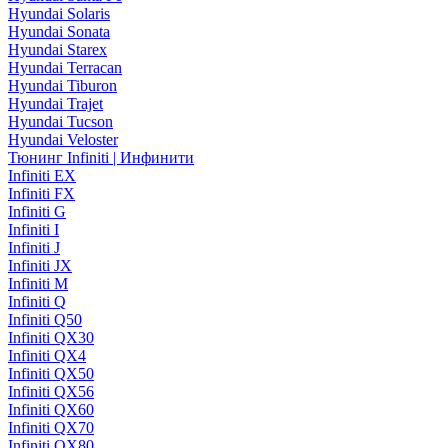
Hyundai Solaris
Hyundai Sonata
Hyundai Starex
Hyundai Terracan
Hyundai Tiburon
Hyundai Trajet
Hyundai Tucson
Hyundai Veloster
Тюнинг Infiniti | Инфинити
Infiniti EX
Infiniti FX
Infiniti G
Infiniti I
Infiniti J
Infiniti JX
Infiniti M
Infiniti Q
Infiniti Q50
Infiniti QX30
Infiniti QX4
Infiniti QX50
Infiniti QX56
Infiniti QX60
Infiniti QX70
Infiniti QX80