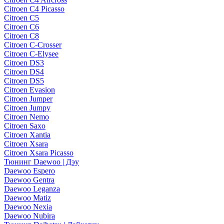
Citroen C4 Picasso
Citroen C5
Citroen C6
Citroen C8
Citroen C-Crosser
Citroen C-Elysee
Citroen DS3
Citroen DS4
Citroen DS5
Citroen Evasion
Citroen Jumper
Citroen Jumpy
Citroen Nemo
Citroen Saxo
Citroen Xantia
Citroen Xsara
Citroen Xsara Picasso
Тюнинг Daewoo | Дэу
Daewoo Espero
Daewoo Gentra
Daewoo Leganza
Daewoo Matiz
Daewoo Nexia
Daewoo Nubira