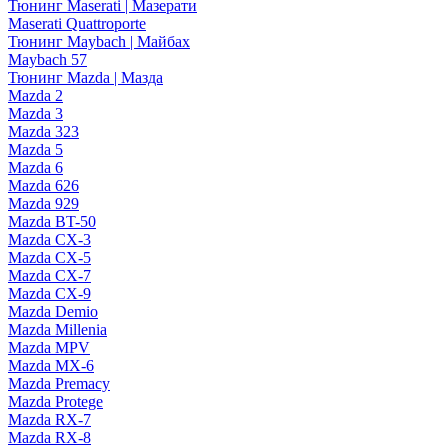
Тюнинг Maserati | Мазерати
Maserati Quattroporte
Тюнинг Maybach | Майбах
Maybach 57
Тюнинг Mazda | Мазда
Mazda 2
Mazda 3
Mazda 323
Mazda 5
Mazda 6
Mazda 626
Mazda 929
Mazda BT-50
Mazda CX-3
Mazda CX-5
Mazda CX-7
Mazda CX-9
Mazda Demio
Mazda Millenia
Mazda MPV
Mazda MX-6
Mazda Premacy
Mazda Protege
Mazda RX-7
Mazda RX-8