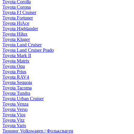
Toyota Corolla
Toyota Corona
Toyota FJ Cruiser
Toyota Fortuner
Toyota HiAce
Toyota Highlander
Toyota Hilux
Toyota Kluger
Toyota Land Cruiser
Toyota Land Cruiser Prado
Toyota Mark II
Toyota Matrix
Toyota Opa
Toyota Prius
Toyota RAV4
Toyota Sequoia
Toyota Tacoma
Toyota Tundra
Toyota Urban Cruiser
Toyota Venza
Toyota Verso
Toyota Vios
Toyota Vitz
Toyota Yaris
Тюнинг Volkswagen | Фольксваген