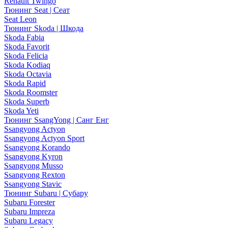
Renault Twingo
Тюнинг Seat | Сеат
Seat Leon
Тюнинг Skoda | Шкода
Skoda Fabia
Skoda Favorit
Skoda Felicia
Skoda Kodiaq
Skoda Octavia
Skoda Rapid
Skoda Roomster
Skoda Superb
Skoda Yeti
Тюнинг SsangYong | Санг Енг
Ssangyong Actyon
Ssangyong Actyon Sport
Ssangyong Korando
Ssangyong Kyron
Ssangyong Musso
Ssangyong Rexton
Ssangyong Stavic
Тюнинг Subaru | Субару
Subaru Forester
Subaru Impreza
Subaru Legacy