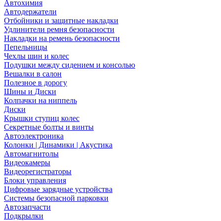
Автохимия
Автодержатели
Отбойники и защитные накладки
Удлинители ремня безопасности
Накладки на ремень безопасности
Пепельницы
Чехлы шин и колес
Подушки между сидением и консолью
Вешалки в салон
Полезное в дорогу
Шины и Диски
Колпачки на ниппель
Диски
Крышки ступиц колес
Секретные болты и винты
Автоэлектроника
Колонки | Динамики | Акустика
Автомагнитолы
Видеокамеры
Видеорегистраторы
Блоки управления
Цифровые зарядные устройства
Системы безопасной парковки
Автозапчасти
Подкрылки