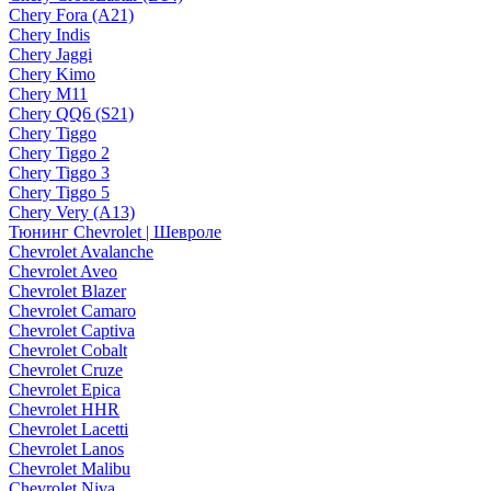
Chery Fora (A21)
Chery Indis
Chery Jaggi
Chery Kimo
Chery M11
Chery QQ6 (S21)
Chery Tiggo
Chery Tiggo 2
Chery Tiggo 3
Chery Tiggo 5
Chery Very (A13)
Тюнинг Chevrolet | Шевроле
Chevrolet Avalanche
Chevrolet Aveo
Chevrolet Blazer
Chevrolet Camaro
Chevrolet Captiva
Chevrolet Cobalt
Chevrolet Cruze
Chevrolet Epica
Chevrolet HHR
Chevrolet Lacetti
Chevrolet Lanos
Chevrolet Malibu
Chevrolet Niva