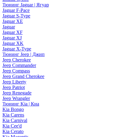
Тюнинг Jaguar | Ягуар
Jaguar F-Pace
Jaguar S-Type
Jaguar XE
Jaguar
Jaguar XF
Jaguar XJ
Jaguar XK
Jaguar X-Type
Тюнинг Jeep | Джип
Jeep Cherokee
Jeep Commander
Jeep Compass
Jeep Grand Cherokee
Jeep Liberty
Jeep Patriot
Jeep Renegade
Jeep Wrangler
Тюнинг Kia | Киа
Kia Bongo
Kia Carens
Kia Carnival
Kia Cee'd
Kia Cerato
Kia Magentis