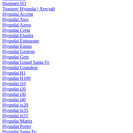
Hummer H3
Тюнинг Hyundai | Хендай
Hyundai Accent
Hyundai Atos
Hyundai Azera
Hyundai Creta
Hyundai Elantra
Hyundai Entourage
Hyundai Equus
Hyundai Genesis
Hyundai Getz
Hyundai Grand Santa Fe
Hyundai Grandeur
Hyundai H1
Hyundai H100
Hyundai i10
Hyundai i20
Hyundai i30
Hyundai i40
Hyundai ix20
Hyundai ix35
Hyundai ix55
Hyundai Matrix
Hyundai Porter
Hyundai Santa Fe