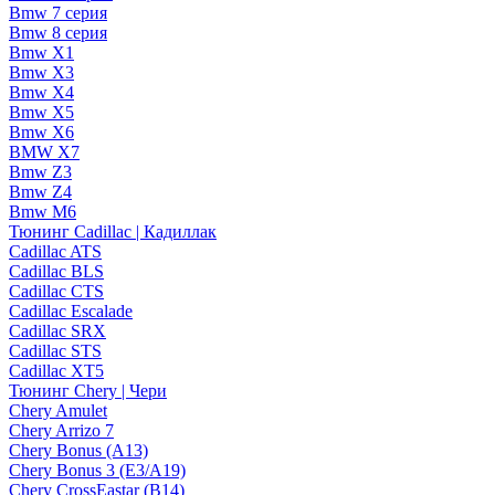
Bmw 7 серия
Bmw 8 серия
Bmw X1
Bmw X3
Bmw X4
Bmw X5
Bmw X6
BMW X7
Bmw Z3
Bmw Z4
Bmw М6
Тюнинг Cadillac | Кадиллак
Cadillac ATS
Cadillac BLS
Cadillac CTS
Cadillac Escalade
Cadillac SRX
Cadillac STS
Cadillac XT5
Тюнинг Chery | Чери
Chery Amulet
Chery Arrizo 7
Chery Bonus (A13)
Chery Bonus 3 (E3/A19)
Chery CrossEastar (B14)