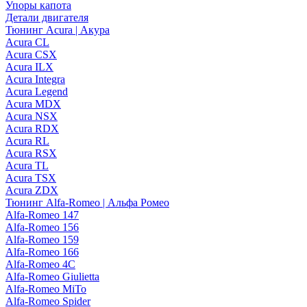
Упоры капота
Детали двигателя
Тюнинг Acura | Акура
Acura CL
Acura CSX
Acura ILX
Acura Integra
Acura Legend
Acura MDX
Acura NSX
Acura RDX
Acura RL
Acura RSX
Acura TL
Acura TSX
Acura ZDX
Тюнинг Alfa-Romeo | Альфа Ромео
Alfa-Romeo 147
Alfa-Romeo 156
Alfa-Romeo 159
Alfa-Romeo 166
Alfa-Romeo 4C
Alfa-Romeo Giulietta
Alfa-Romeo MiTo
Alfa-Romeo Spider