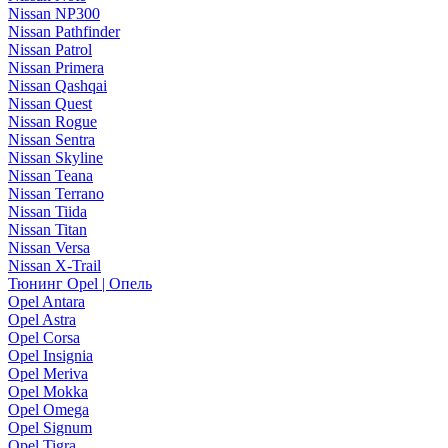
Nissan NP300
Nissan Pathfinder
Nissan Patrol
Nissan Primera
Nissan Qashqai
Nissan Quest
Nissan Rogue
Nissan Sentra
Nissan Skyline
Nissan Teana
Nissan Terrano
Nissan Tiida
Nissan Titan
Nissan Versa
Nissan X-Trail
Тюнинг Opel | Опель
Opel Antara
Opel Astra
Opel Corsa
Opel Insignia
Opel Meriva
Opel Mokka
Opel Omega
Opel Signum
Opel Tigra