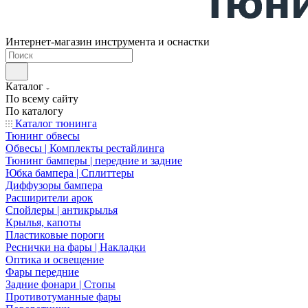
Интернет-магазин инструмента и оснастки
Каталог
По всему сайту
По каталогу
Каталог тюнинга
Тюнинг обвесы
Обвесы | Комплекты рестайлинга
Тюнинг бамперы | передние и задние
Юбка бампера | Сплиттеры
Диффузоры бампера
Расширители арок
Спойлеры | антикрылья
Крылья, капоты
Пластиковые пороги
Реснички на фары | Накладки
Оптика и освещение
Фары передние
Задние фонари | Стопы
Противотуманные фары