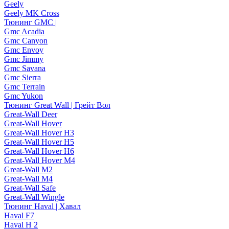
Geely
Geely MK Cross
Тюнинг GMC |
Gmc Acadia
Gmc Canyon
Gmc Envoy
Gmc Jimmy
Gmc Savana
Gmc Sierra
Gmc Terrain
Gmc Yukon
Тюнинг Great Wall | Грейт Вол
Great-Wall Deer
Great-Wall Hover
Great-Wall Hover H3
Great-Wall Hover H5
Great-Wall Hover H6
Great-Wall Hover M4
Great-Wall M2
Great-Wall M4
Great-Wall Safe
Great-Wall Wingle
Тюнинг Haval | Хавал
Haval F7
Haval H 2