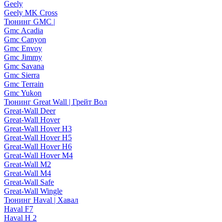
Geely
Geely MK Cross
Тюнинг GMC |
Gmc Acadia
Gmc Canyon
Gmc Envoy
Gmc Jimmy
Gmc Savana
Gmc Sierra
Gmc Terrain
Gmc Yukon
Тюнинг Great Wall | Грейт Вол
Great-Wall Deer
Great-Wall Hover
Great-Wall Hover H3
Great-Wall Hover H5
Great-Wall Hover H6
Great-Wall Hover M4
Great-Wall M2
Great-Wall M4
Great-Wall Safe
Great-Wall Wingle
Тюнинг Haval | Хавал
Haval F7
Haval H 2