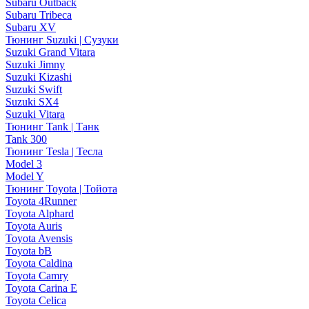
Subaru Outback
Subaru Tribeca
Subaru XV
Тюнинг Suzuki | Сузуки
Suzuki Grand Vitara
Suzuki Jimny
Suzuki Kizashi
Suzuki Swift
Suzuki SX4
Suzuki Vitara
Тюнинг Tank | Танк
Tank 300
Тюнинг Tesla | Тесла
Model 3
Model Y
Тюнинг Toyota | Тойота
Toyota 4Runner
Toyota Alphard
Toyota Auris
Toyota Avensis
Toyota bB
Toyota Caldina
Toyota Camry
Toyota Carina E
Toyota Celica