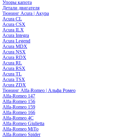
Упоры капота
Детали двигателя
Тюнинг Acura | Акура
Acura CL
Acura CSX
Acura ILX
Acura Integra
Acura Legend
Acura MDX
Acura NSX
Acura RDX
Acura RL
Acura RSX
Acura TL
Acura TSX
Acura ZDX
Тюнинг Alfa-Romeo | Альфа Ромео
Alfa-Romeo 147
Alfa-Romeo 156
Alfa-Romeo 159
Alfa-Romeo 166
Alfa-Romeo 4C
Alfa-Romeo Giulietta
Alfa-Romeo MiTo
Alfa-Romeo Spider