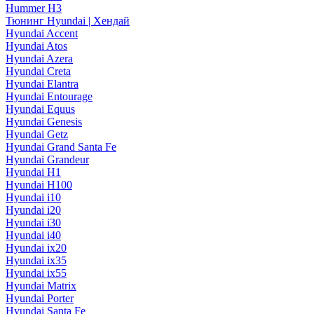
Hummer H3
Тюнинг Hyundai | Хендай
Hyundai Accent
Hyundai Atos
Hyundai Azera
Hyundai Creta
Hyundai Elantra
Hyundai Entourage
Hyundai Equus
Hyundai Genesis
Hyundai Getz
Hyundai Grand Santa Fe
Hyundai Grandeur
Hyundai H1
Hyundai H100
Hyundai i10
Hyundai i20
Hyundai i30
Hyundai i40
Hyundai ix20
Hyundai ix35
Hyundai ix55
Hyundai Matrix
Hyundai Porter
Hyundai Santa Fe