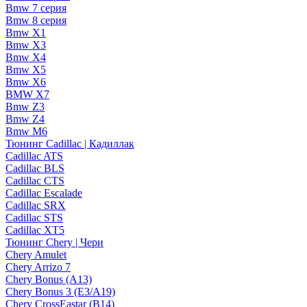
Bmw 7 серия
Bmw 8 серия
Bmw X1
Bmw X3
Bmw X4
Bmw X5
Bmw X6
BMW X7
Bmw Z3
Bmw Z4
Bmw М6
Тюнинг Cadillac | Кадиллак
Cadillac ATS
Cadillac BLS
Cadillac CTS
Cadillac Escalade
Cadillac SRX
Cadillac STS
Cadillac XT5
Тюнинг Chery | Чери
Chery Amulet
Chery Arrizo 7
Chery Bonus (A13)
Chery Bonus 3 (E3/A19)
Chery CrossEastar (B14)