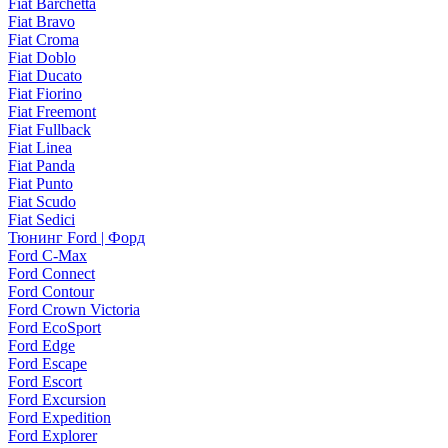
Fiat Barchetta
Fiat Bravo
Fiat Croma
Fiat Doblo
Fiat Ducato
Fiat Fiorino
Fiat Freemont
Fiat Fullback
Fiat Linea
Fiat Panda
Fiat Punto
Fiat Scudo
Fiat Sedici
Тюнинг Ford | Форд
Ford C-Max
Ford Connect
Ford Contour
Ford Crown Victoria
Ford EcoSport
Ford Edge
Ford Escape
Ford Escort
Ford Excursion
Ford Expedition
Ford Explorer