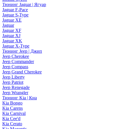
Тюнинг Jaguar | Ягуар
Jaguar F-Pace
Jaguar S-Type
Jaguar XE
Jaguar
Jaguar XF
Jaguar XJ
Jaguar XK
Jaguar X-Type
Тюнинг Jeep | Джип
Jeep Cherokee
Jeep Commander
Jeep Compass
Jeep Grand Cherokee
Jeep Liberty
Jeep Patriot
Jeep Renegade
Jeep Wrangler
Тюнинг Kia | Киа
Kia Bongo
Kia Carens
Kia Carnival
Kia Cee'd
Kia Cerato
Kia Magentis