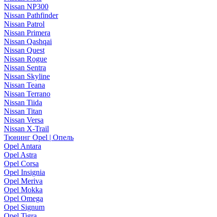
Nissan NP300
Nissan Pathfinder
Nissan Patrol
Nissan Primera
Nissan Qashqai
Nissan Quest
Nissan Rogue
Nissan Sentra
Nissan Skyline
Nissan Teana
Nissan Terrano
Nissan Tiida
Nissan Titan
Nissan Versa
Nissan X-Trail
Тюнинг Opel | Опель
Opel Antara
Opel Astra
Opel Corsa
Opel Insignia
Opel Meriva
Opel Mokka
Opel Omega
Opel Signum
Opel Tigra