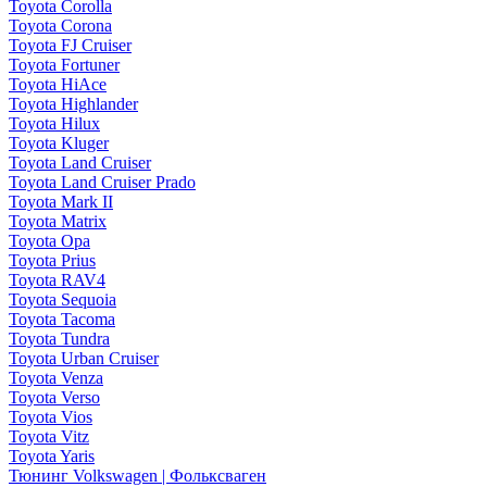
Toyota Corolla
Toyota Corona
Toyota FJ Cruiser
Toyota Fortuner
Toyota HiAce
Toyota Highlander
Toyota Hilux
Toyota Kluger
Toyota Land Cruiser
Toyota Land Cruiser Prado
Toyota Mark II
Toyota Matrix
Toyota Opa
Toyota Prius
Toyota RAV4
Toyota Sequoia
Toyota Tacoma
Toyota Tundra
Toyota Urban Cruiser
Toyota Venza
Toyota Verso
Toyota Vios
Toyota Vitz
Toyota Yaris
Тюнинг Volkswagen | Фольксваген