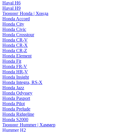
Haval H6
Haval H9
Тюнинг Honda | Хонда
Honda Accord
Honda City
Honda Civic
Honda Crosstour
Honda CR-V
Honda CR-X
Honda CR-Z
Honda Element
Honda Fit
Honda FR-V
Honda HR-V
Honda Insight
Honda Integra, RS-X
Honda Jazz
Honda Odyssey
Honda Pasport
Honda Pilot
Honda Prelude
Honda Ridgeline
Honda S2000
Тюнинг Hummer | Хаммер
Hummer H2