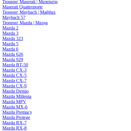
Тюнинг Maserati | Мазерати
Maserati Quattroporte
Тюнинг Maybach | Майбах
Maybach 57
Тюнинг Mazda | Мазда
Mazda 2
Mazda 3
Mazda 323
Mazda 5
Mazda 6
Mazda 626
Mazda 929
Mazda BT-50
Mazda CX-3
Mazda CX-5
Mazda CX-7
Mazda CX-9
Mazda Demio
Mazda Millenia
Mazda MPV
Mazda MX-6
Mazda Premacy
Mazda Protege
Mazda RX-7
Mazda RX-8