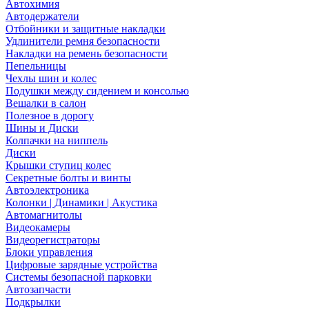
Автохимия
Автодержатели
Отбойники и защитные накладки
Удлинители ремня безопасности
Накладки на ремень безопасности
Пепельницы
Чехлы шин и колес
Подушки между сидением и консолью
Вешалки в салон
Полезное в дорогу
Шины и Диски
Колпачки на ниппель
Диски
Крышки ступиц колес
Секретные болты и винты
Автоэлектроника
Колонки | Динамики | Акустика
Автомагнитолы
Видеокамеры
Видеорегистраторы
Блоки управления
Цифровые зарядные устройства
Системы безопасной парковки
Автозапчасти
Подкрылки