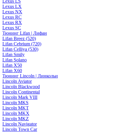
Lexus LS
Lexus LX
Lexus NX
Lexus RC
Lexus RX
Lexus SC
Тюнинг Lifan | Лифан
Lifan Breez (520)
Lifan Cebrium (720)
Lifan Celliya (530)
Lifan Smily
Lifan Solano
Lifan X50
Lifan X60
Тюнинг Lincoln | Линкольн
Lincoln Aviator
Lincoln Blackwood
Lincoln Continental
Lincoln Mark VIII
Lincoln MKS
Lincoln MKT
Lincoln MKX
Lincoln MKZ
Lincoln Navigator
Lincoln Town Car