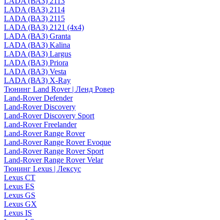
LADA (ВАЗ) 2113
LADA (ВАЗ) 2114
LADA (ВАЗ) 2115
LADA (ВАЗ) 2121 (4x4)
LADA (ВАЗ) Granta
LADA (ВАЗ) Kalina
LADA (ВАЗ) Largus
LADA (ВАЗ) Priora
LADA (ВАЗ) Vesta
LADA (ВАЗ) X-Ray
Тюнинг Land Rover | Ленд Ровер
Land-Rover Defender
Land-Rover Discovery
Land-Rover Discovery Sport
Land-Rover Freelander
Land-Rover Range Rover
Land-Rover Range Rover Evoque
Land-Rover Range Rover Sport
Land-Rover Range Rover Velar
Тюнинг Lexus | Лексус
Lexus CT
Lexus ES
Lexus GS
Lexus GX
Lexus IS