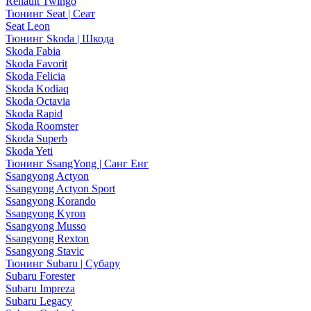
Renault Twingo
Тюнинг Seat | Сеат
Seat Leon
Тюнинг Skoda | Шкода
Skoda Fabia
Skoda Favorit
Skoda Felicia
Skoda Kodiaq
Skoda Octavia
Skoda Rapid
Skoda Roomster
Skoda Superb
Skoda Yeti
Тюнинг SsangYong | Санг Енг
Ssangyong Actyon
Ssangyong Actyon Sport
Ssangyong Korando
Ssangyong Kyron
Ssangyong Musso
Ssangyong Rexton
Ssangyong Stavic
Тюнинг Subaru | Субару
Subaru Forester
Subaru Impreza
Subaru Legacy