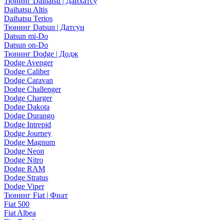
Тюнинг Daihatsu | Дайхатсу
Daihatsu Altis
Daihatsu Terios
Тюнинг Datsun | Датсун
Datsun mi-Do
Datsun on-Do
Тюнинг Dodge | Додж
Dodge Avenger
Dodge Caliber
Dodge Caravan
Dodge Challenger
Dodge Charger
Dodge Dakota
Dodge Durango
Dodge Intrepid
Dodge Journey
Dodge Magnum
Dodge Neon
Dodge Nitro
Dodge RAM
Dodge Stratus
Dodge Viper
Тюнинг Fiat | Фиат
Fiat 500
Fiat Albea