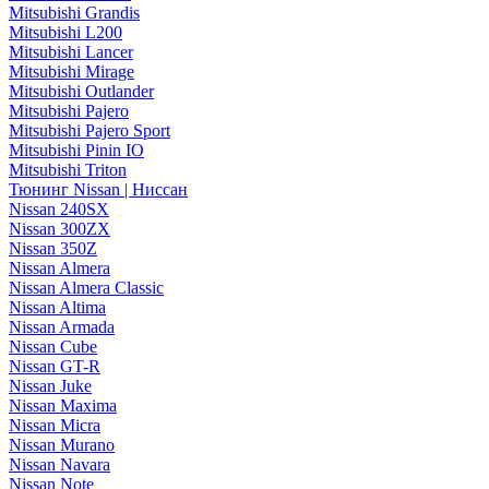
Mitsubishi Grandis
Mitsubishi L200
Mitsubishi Lancer
Mitsubishi Mirage
Mitsubishi Outlander
Mitsubishi Pajero
Mitsubishi Pajero Sport
Mitsubishi Pinin IO
Mitsubishi Triton
Тюнинг Nissan | Ниссан
Nissan 240SX
Nissan 300ZX
Nissan 350Z
Nissan Almera
Nissan Almera Classic
Nissan Altima
Nissan Armada
Nissan Cube
Nissan GT-R
Nissan Juke
Nissan Maxima
Nissan Micra
Nissan Murano
Nissan Navara
Nissan Note