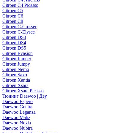
Citroen C4 Picasso
Citroen C5
Citroen C6
Citroen C8
Citroen C-Crosser
Citroen C-Elysee
Citroen DS3
Citroen DS4
Citroen DS5
Citroen Evasion
Citroen Jumper
Citroen Jumpy
Citroen Nemo
Citroen Saxo
Citroen Xantia
Citroen Xsara
Citroen Xsara Picasso
Тюнинг Daewoo | Дэу
Daewoo Espero
Daewoo Gentra
Daewoo Leganza
Daewoo Matiz
Daewoo Nexia
Daewoo Nubira