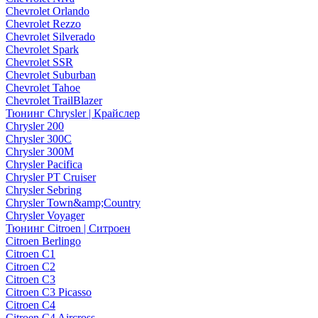
Chevrolet Orlando
Chevrolet Rezzo
Chevrolet Silverado
Chevrolet Spark
Chevrolet SSR
Chevrolet Suburban
Chevrolet Tahoe
Chevrolet TrailBlazer
Тюнинг Chrysler | Крайслер
Chrysler 200
Chrysler 300C
Chrysler 300M
Chrysler Pacifica
Chrysler PT Cruiser
Chrysler Sebring
Chrysler Town&amp;Country
Chrysler Voyager
Тюнинг Citroen | Ситроен
Citroen Berlingo
Citroen C1
Citroen C2
Citroen C3
Citroen C3 Picasso
Citroen C4
Citroen C4 Aircross