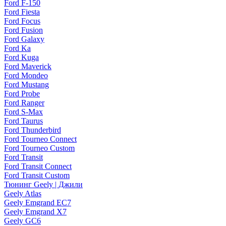
Ford F-150
Ford Fiesta
Ford Focus
Ford Fusion
Ford Galaxy
Ford Ka
Ford Kuga
Ford Maverick
Ford Mondeo
Ford Mustang
Ford Probe
Ford Ranger
Ford S-Max
Ford Taurus
Ford Thunderbird
Ford Tourneo Connect
Ford Tourneo Custom
Ford Transit
Ford Transit Connect
Ford Transit Custom
Тюнинг Geely | Джили
Geely Atlas
Geely Emgrand EC7
Geely Emgrand X7
Geely GC6