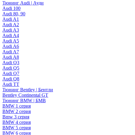
Тюнинг Audi | Ауди
Audi 100
Audi 80, 90
Audi A1
Audi A2
Audi A3
Audi A4
Audi A5
Audi A6
Audi A7
Audi A8
Audi Q3
Audi Q5
Audi Q7
Audi Q8
Audi TT
Тюнинг Bentley | Бентли
Bentley Continental GT
Тюнинг BMW | БМВ
BMW 1 серия
BMW 2 серия
Bmw 3 серия
BMW 4 серия
BMW 5 серия
BMW 6 серия