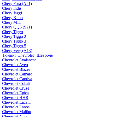
Chery Fora (A21)
Chery Indis
Chery Jaggi
Chery Kimo
Chery M11
Chery QQ6 (S21)
Chery Tiggo
Chery Tiggo 2
Chery Tiggo 3
Chery Tiggo 5
Chery Very (A13)
Тюнинг Chevrolet | Шевроле
Chevrolet Avalanche
Chevrolet Aveo
Chevrolet Blazer
Chevrolet Camaro
Chevrolet Captiva
Chevrolet Cobalt
Chevrolet Cruze
Chevrolet Epica
Chevrolet HHR
Chevrolet Lacetti
Chevrolet Lanos
Chevrolet Malibu
Chevrolet Niva