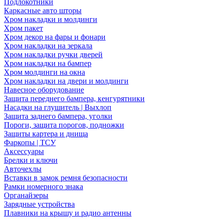
Подлокотники
Каркасные авто шторы
Хром накладки и молдинги
Хром пакет
Хром декор на фары и фонари
Хром накладки на зеркала
Хром накладки ручки дверей
Хром накладки на бампер
Хром молдинги на окна
Хром накладки на двери и молдинги
Навесное оборудование
Защита переднего бампера, кенгурятники
Насадки на глушитель | Выхлоп
Защита заднего бампера, уголки
Пороги, защита порогов, подножки
Защиты картера и днища
Фаркопы | ТСУ
Аксессуары
Брелки и ключи
Авточехлы
Вставки в замок ремня безопасности
Рамки номерного знака
Органайзеры
Зарядные устройства
Плавники на крышу и радио антенны