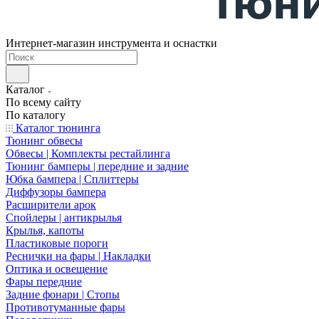
Интернет-магазин инструмента и оснастки
Каталог
По всему сайту
По каталогу
Каталог тюнинга
Тюнинг обвесы
Обвесы | Комплекты рестайлинга
Тюнинг бамперы | передние и задние
Юбка бампера | Сплиттеры
Диффузоры бампера
Расширители арок
Спойлеры | антикрылья
Крылья, капоты
Пластиковые пороги
Реснички на фары | Накладки
Оптика и освещение
Фары передние
Задние фонари | Стопы
Противотуманные фары