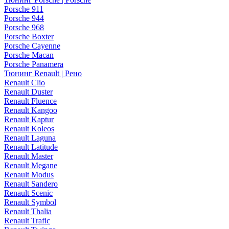
Porsche 911
Porsche 944
Porsche 968
Porsche Boxter
Porsche Cayenne
Porsche Macan
Porsche Panamera
Тюнинг Renault | Рено
Renault Clio
Renault Duster
Renault Fluence
Renault Kangoo
Renault Kaptur
Renault Koleos
Renault Laguna
Renault Latitude
Renault Master
Renault Megane
Renault Modus
Renault Sandero
Renault Scenic
Renault Symbol
Renault Thalia
Renault Trafic