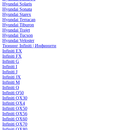
Hyundai Solaris
Hyundai Sonata
Hyundai Starex
Hyundai Terracan
Hyundai Tiburon
Hyundai Trajet
Hyundai Tucson
Hyundai Veloster
Тюнинг Infiniti | Инфинити
Infiniti EX
Infiniti FX
Infiniti G
Infiniti I
Infiniti J
Infiniti JX
Infiniti M
Infiniti Q
Infiniti Q50
Infiniti QX30
Infiniti QX4
Infiniti QX50
Infiniti QX56
Infiniti QX60
Infiniti QX70
Infiniti QX80