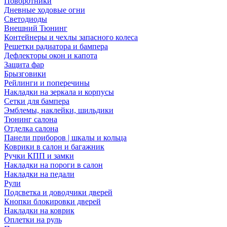
Поворотники
Дневные ходовые огни
Светодиоды
Внешний Тюнинг
Контейнеры и чехлы запасного колеса
Решетки радиатора и бампера
Дефлекторы окон и капота
Защита фар
Брызговики
Рейлинги и поперечины
Накладки на зеркала и корпусы
Сетки для бампера
Эмблемы, наклейки, шильдики
Тюнинг салона
Отделка салона
Панели приборов | шкалы и кольца
Коврики в салон и багажник
Ручки КПП и замки
Накладки на пороги в салон
Накладки на педали
Рули
Подсветка и доводчики дверей
Кнопки блокировки дверей
Накладки на коврик
Оплетки на руль