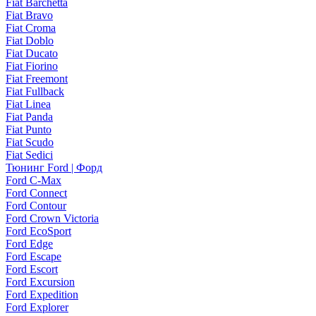
Fiat Barchetta
Fiat Bravo
Fiat Croma
Fiat Doblo
Fiat Ducato
Fiat Fiorino
Fiat Freemont
Fiat Fullback
Fiat Linea
Fiat Panda
Fiat Punto
Fiat Scudo
Fiat Sedici
Тюнинг Ford | Форд
Ford C-Max
Ford Connect
Ford Contour
Ford Crown Victoria
Ford EcoSport
Ford Edge
Ford Escape
Ford Escort
Ford Excursion
Ford Expedition
Ford Explorer