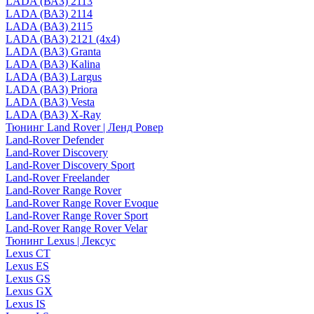
LADA (ВАЗ) 2113
LADA (ВАЗ) 2114
LADA (ВАЗ) 2115
LADA (ВАЗ) 2121 (4x4)
LADA (ВАЗ) Granta
LADA (ВАЗ) Kalina
LADA (ВАЗ) Largus
LADA (ВАЗ) Priora
LADA (ВАЗ) Vesta
LADA (ВАЗ) X-Ray
Тюнинг Land Rover | Ленд Ровер
Land-Rover Defender
Land-Rover Discovery
Land-Rover Discovery Sport
Land-Rover Freelander
Land-Rover Range Rover
Land-Rover Range Rover Evoque
Land-Rover Range Rover Sport
Land-Rover Range Rover Velar
Тюнинг Lexus | Лексус
Lexus CT
Lexus ES
Lexus GS
Lexus GX
Lexus IS