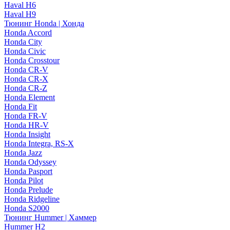
Haval H6
Haval H9
Тюнинг Honda | Хонда
Honda Accord
Honda City
Honda Civic
Honda Crosstour
Honda CR-V
Honda CR-X
Honda CR-Z
Honda Element
Honda Fit
Honda FR-V
Honda HR-V
Honda Insight
Honda Integra, RS-X
Honda Jazz
Honda Odyssey
Honda Pasport
Honda Pilot
Honda Prelude
Honda Ridgeline
Honda S2000
Тюнинг Hummer | Хаммер
Hummer H2