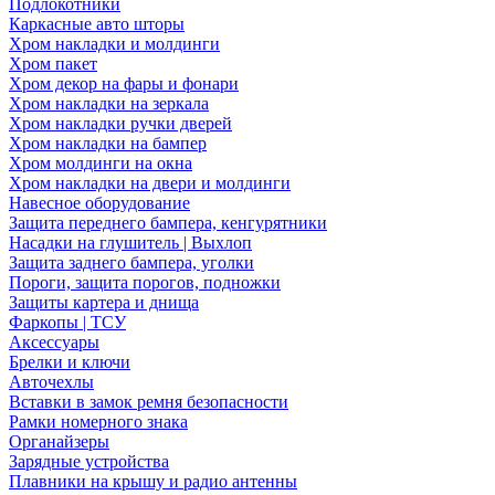
Подлокотники
Каркасные авто шторы
Хром накладки и молдинги
Хром пакет
Хром декор на фары и фонари
Хром накладки на зеркала
Хром накладки ручки дверей
Хром накладки на бампер
Хром молдинги на окна
Хром накладки на двери и молдинги
Навесное оборудование
Защита переднего бампера, кенгурятники
Насадки на глушитель | Выхлоп
Защита заднего бампера, уголки
Пороги, защита порогов, подножки
Защиты картера и днища
Фаркопы | ТСУ
Аксессуары
Брелки и ключи
Авточехлы
Вставки в замок ремня безопасности
Рамки номерного знака
Органайзеры
Зарядные устройства
Плавники на крышу и радио антенны