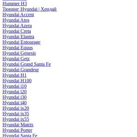
Hummer H3
Тюнинг Hyundai | Хендай
Hyundai Accent
Hyundai Atos
Hyundai Azera
Hyundai Creta
Hyundai Elantra
Hyundai Entourage
Hyundai Equus
Hyundai Genesis
Hyundai Getz
Hyundai Grand Santa Fe
Hyundai Grandeur
Hyundai H1
Hyundai H100
Hyundai i10
Hyundai i20
Hyundai i30
Hyundai i40
Hyundai ix20
Hyundai ix35
Hyundai ix55
Hyundai Matrix
Hyundai Porter
Hyundai Santa Fe