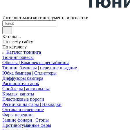
Интернет-магазин инструмента и оснастки
Каталог
По всему сайту
По каталогу
Каталог тюнинга
Тюнинг обвесы
Обвесы | Комплекты рестайлинга
Тюнинг бамперы | передние и задние
Юбка бампера | Сплиттеры
Диффузоры бампера
Расширители арок
Спойлеры | антикрылья
Крылья, капоты
Пластиковые пороги
Реснички на фары | Накладки
Оптика и освещение
Фары передние
Задние фонари | Стопы
Противотуманные фары