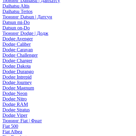
Тюнинг Daihatsu | Дайхатсу
Daihatsu Altis
Daihatsu Terios
Тюнинг Datsun | Датсун
Datsun mi-Do
Datsun on-Do
Тюнинг Dodge | Додж
Dodge Avenger
Dodge Caliber
Dodge Caravan
Dodge Challenger
Dodge Charger
Dodge Dakota
Dodge Durango
Dodge Intrepid
Dodge Journey
Dodge Magnum
Dodge Neon
Dodge Nitro
Dodge RAM
Dodge Stratus
Dodge Viper
Тюнинг Fiat | Фиат
Fiat 500
Fiat Albea