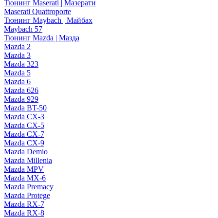
Тюнинг Maserati | Мазерати
Maserati Quattroporte
Тюнинг Maybach | Майбах
Maybach 57
Тюнинг Mazda | Мазда
Mazda 2
Mazda 3
Mazda 323
Mazda 5
Mazda 6
Mazda 626
Mazda 929
Mazda BT-50
Mazda CX-3
Mazda CX-5
Mazda CX-7
Mazda CX-9
Mazda Demio
Mazda Millenia
Mazda MPV
Mazda MX-6
Mazda Premacy
Mazda Protege
Mazda RX-7
Mazda RX-8