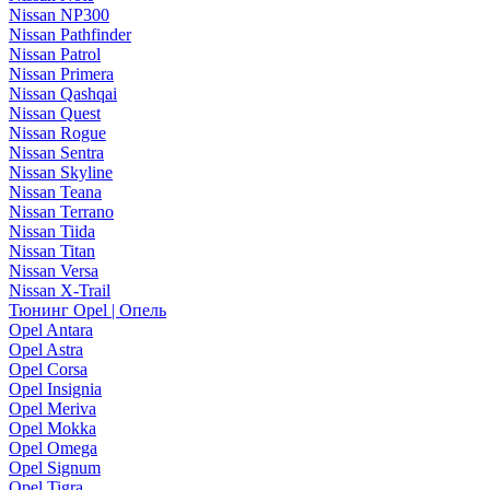
Nissan NP300
Nissan Pathfinder
Nissan Patrol
Nissan Primera
Nissan Qashqai
Nissan Quest
Nissan Rogue
Nissan Sentra
Nissan Skyline
Nissan Teana
Nissan Terrano
Nissan Tiida
Nissan Titan
Nissan Versa
Nissan X-Trail
Тюнинг Opel | Опель
Opel Antara
Opel Astra
Opel Corsa
Opel Insignia
Opel Meriva
Opel Mokka
Opel Omega
Opel Signum
Opel Tigra