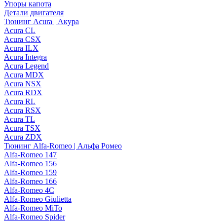
Упоры капота
Детали двигателя
Тюнинг Acura | Акура
Acura CL
Acura CSX
Acura ILX
Acura Integra
Acura Legend
Acura MDX
Acura NSX
Acura RDX
Acura RL
Acura RSX
Acura TL
Acura TSX
Acura ZDX
Тюнинг Alfa-Romeo | Альфа Ромео
Alfa-Romeo 147
Alfa-Romeo 156
Alfa-Romeo 159
Alfa-Romeo 166
Alfa-Romeo 4C
Alfa-Romeo Giulietta
Alfa-Romeo MiTo
Alfa-Romeo Spider