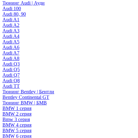
Тюнинг Audi | Ауди
Audi 100
Audi 80, 90
Audi A1
Audi A2
Audi A3
Audi A4
Audi A5
Audi A6
Audi A7
Audi A8
Audi Q3
Audi Q5
Audi Q7
Audi Q8
Audi TT
Тюнинг Bentley | Бентли
Bentley Continental GT
Тюнинг BMW | БМВ
BMW 1 серия
BMW 2 серия
Bmw 3 серия
BMW 4 серия
BMW 5 серия
BMW 6 серия