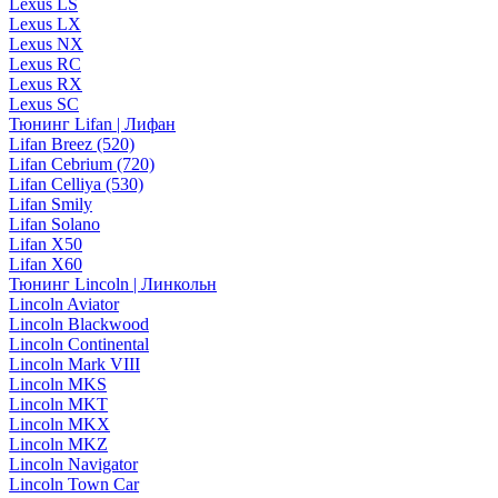
Lexus LS
Lexus LX
Lexus NX
Lexus RC
Lexus RX
Lexus SC
Тюнинг Lifan | Лифан
Lifan Breez (520)
Lifan Cebrium (720)
Lifan Celliya (530)
Lifan Smily
Lifan Solano
Lifan X50
Lifan X60
Тюнинг Lincoln | Линкольн
Lincoln Aviator
Lincoln Blackwood
Lincoln Continental
Lincoln Mark VIII
Lincoln MKS
Lincoln MKT
Lincoln MKX
Lincoln MKZ
Lincoln Navigator
Lincoln Town Car