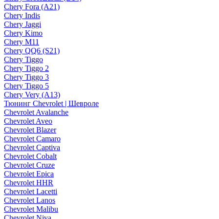
Chery Fora (A21)
Chery Indis
Chery Jaggi
Chery Kimo
Chery M11
Chery QQ6 (S21)
Chery Tiggo
Chery Tiggo 2
Chery Tiggo 3
Chery Tiggo 5
Chery Very (A13)
Тюнинг Chevrolet | Шевроле
Chevrolet Avalanche
Chevrolet Aveo
Chevrolet Blazer
Chevrolet Camaro
Chevrolet Captiva
Chevrolet Cobalt
Chevrolet Cruze
Chevrolet Epica
Chevrolet HHR
Chevrolet Lacetti
Chevrolet Lanos
Chevrolet Malibu
Chevrolet Niva