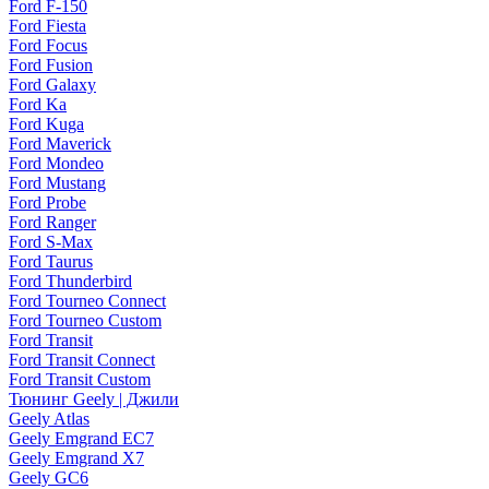
Ford F-150
Ford Fiesta
Ford Focus
Ford Fusion
Ford Galaxy
Ford Ka
Ford Kuga
Ford Maverick
Ford Mondeo
Ford Mustang
Ford Probe
Ford Ranger
Ford S-Max
Ford Taurus
Ford Thunderbird
Ford Tourneo Connect
Ford Tourneo Custom
Ford Transit
Ford Transit Connect
Ford Transit Custom
Тюнинг Geely | Джили
Geely Atlas
Geely Emgrand EC7
Geely Emgrand X7
Geely GC6