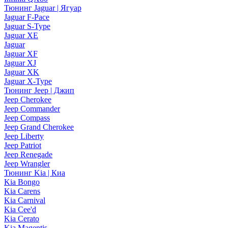
Тюнинг Jaguar | Ягуар
Jaguar F-Pace
Jaguar S-Type
Jaguar XE
Jaguar
Jaguar XF
Jaguar XJ
Jaguar XK
Jaguar X-Type
Тюнинг Jeep | Джип
Jeep Cherokee
Jeep Commander
Jeep Compass
Jeep Grand Cherokee
Jeep Liberty
Jeep Patriot
Jeep Renegade
Jeep Wrangler
Тюнинг Kia | Киа
Kia Bongo
Kia Carens
Kia Carnival
Kia Cee'd
Kia Cerato
Kia Magentis