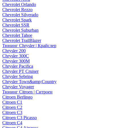
Chevrolet Orlando
Chevrolet Rezzo
Chevrolet Silverado
Chevrolet Spark
Chevrolet SSR
Chevrolet Suburban
Chevrolet Tahoe
Chevrolet TrailBlazer
Тюнинг Chrysler | Крайслер
Chrysler 200
Chrysler 300C
Chrysler 300M
Chrysler Pacifica
Chrysler PT Cruiser
Chrysler Sebring
Chrysler Town&amp;Country
Chrysler Voyager
Тюнинг Citroen | Ситроен
Citroen Berlingo
Citroen C1
Citroen C2
Citroen C3
Citroen C3 Picasso
Citroen C4
Citroen C4 Aircross