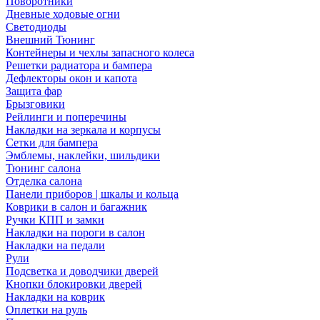
Поворотники
Дневные ходовые огни
Светодиоды
Внешний Тюнинг
Контейнеры и чехлы запасного колеса
Решетки радиатора и бампера
Дефлекторы окон и капота
Защита фар
Брызговики
Рейлинги и поперечины
Накладки на зеркала и корпусы
Сетки для бампера
Эмблемы, наклейки, шильдики
Тюнинг салона
Отделка салона
Панели приборов | шкалы и кольца
Коврики в салон и багажник
Ручки КПП и замки
Накладки на пороги в салон
Накладки на педали
Рули
Подсветка и доводчики дверей
Кнопки блокировки дверей
Накладки на коврик
Оплетки на руль