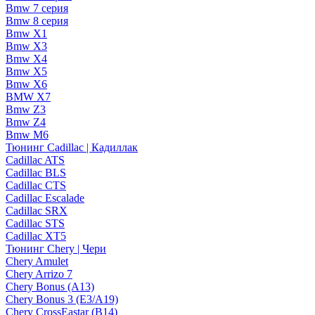
Bmw 7 серия
Bmw 8 серия
Bmw X1
Bmw X3
Bmw X4
Bmw X5
Bmw X6
BMW X7
Bmw Z3
Bmw Z4
Bmw М6
Тюнинг Cadillac | Кадиллак
Cadillac ATS
Cadillac BLS
Cadillac CTS
Cadillac Escalade
Cadillac SRX
Cadillac STS
Cadillac XT5
Тюнинг Chery | Чери
Chery Amulet
Chery Arrizo 7
Chery Bonus (A13)
Chery Bonus 3 (E3/A19)
Chery CrossEastar (B14)