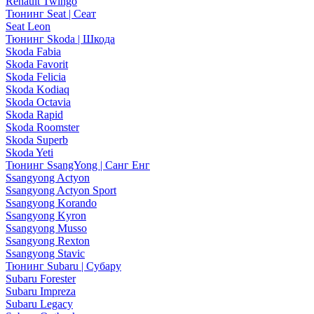
Renault Twingo
Тюнинг Seat | Сеат
Seat Leon
Тюнинг Skoda | Шкода
Skoda Fabia
Skoda Favorit
Skoda Felicia
Skoda Kodiaq
Skoda Octavia
Skoda Rapid
Skoda Roomster
Skoda Superb
Skoda Yeti
Тюнинг SsangYong | Санг Енг
Ssangyong Actyon
Ssangyong Actyon Sport
Ssangyong Korando
Ssangyong Kyron
Ssangyong Musso
Ssangyong Rexton
Ssangyong Stavic
Тюнинг Subaru | Субару
Subaru Forester
Subaru Impreza
Subaru Legacy