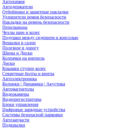
Автохимия
Автодержатели
Отбойники и защитные накладки
Удлинители ремня безопасности
Накладки на ремень безопасности
Пепельницы
Чехлы шин и колес
Подушки между сидением и консолью
Вешалки в салон
Полезное в дорогу
Шины и Диски
Колпачки на ниппель
Диски
Крышки ступиц колес
Секретные болты и винты
Автоэлектроника
Колонки | Динамики | Акустика
Автомагнитолы
Видеокамеры
Видеорегистраторы
Блоки управления
Цифровые зарядные устройства
Системы безопасной парковки
Автозапчасти
Подкрылки