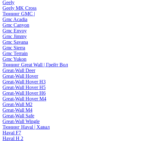
Geely
Geely MK Cross
Тюнинг GMC |
Gmc Acadia
Gmc Canyon
Gmc Envoy
Gmc Jimmy
Gmc Savana
Gmc Sierra
Gmc Terrain
Gmc Yukon
Тюнинг Great Wall | Грейт Вол
Great-Wall Deer
Great-Wall Hover
Great-Wall Hover H3
Great-Wall Hover H5
Great-Wall Hover H6
Great-Wall Hover M4
Great-Wall M2
Great-Wall M4
Great-Wall Safe
Great-Wall Wingle
Тюнинг Haval | Хавал
Haval F7
Haval H 2