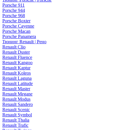
Porsche 911
Porsche 944
Porsche 968
Porsche Boxter
Porsche Cayenne
Porsche Macan
Porsche Panamera
Тюнинг Renault | Рено
Renault Clio
Renault Duster
Renault Fluence
Renault Kangoo
Renault Kaptur
Renault Koleos
Renault Laguna
Renault Latitude
Renault Master
Renault Megane
Renault Modus
Renault Sandero
Renault Scenic
Renault Symbol
Renault Thalia
Renault Trafic