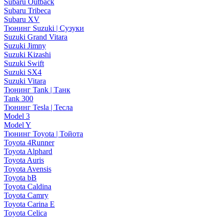
Subaru Outback
Subaru Tribeca
Subaru XV
Тюнинг Suzuki | Сузуки
Suzuki Grand Vitara
Suzuki Jimny
Suzuki Kizashi
Suzuki Swift
Suzuki SX4
Suzuki Vitara
Тюнинг Tank | Танк
Tank 300
Тюнинг Tesla | Тесла
Model 3
Model Y
Тюнинг Toyota | Тойота
Toyota 4Runner
Toyota Alphard
Toyota Auris
Toyota Avensis
Toyota bB
Toyota Caldina
Toyota Camry
Toyota Carina E
Toyota Celica