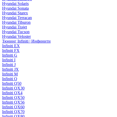
Hyundai Solaris
Hyundai Sonata
Hyundai Starex
Hyundai Terracan
Hyundai Tiburon
Hyundai Trajet
Hyundai Tucson
Hyundai Veloster
Тюнинг Infiniti | Инфинити
Infiniti EX
Infiniti FX
Infiniti G
Infiniti I
Infiniti J
Infiniti JX
Infiniti M
Infiniti Q
Infiniti Q50
Infiniti QX30
Infiniti QX4
Infiniti QX50
Infiniti QX56
Infiniti QX60
Infiniti QX70
Infiniti QX80