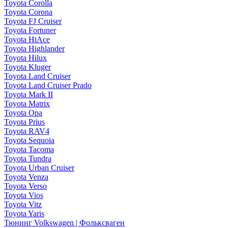
Toyota Corolla
Toyota Corona
Toyota FJ Cruiser
Toyota Fortuner
Toyota HiAce
Toyota Highlander
Toyota Hilux
Toyota Kluger
Toyota Land Cruiser
Toyota Land Cruiser Prado
Toyota Mark II
Toyota Matrix
Toyota Opa
Toyota Prius
Toyota RAV4
Toyota Sequoia
Toyota Tacoma
Toyota Tundra
Toyota Urban Cruiser
Toyota Venza
Toyota Verso
Toyota Vios
Toyota Vitz
Toyota Yaris
Тюнинг Volkswagen | Фольксваген