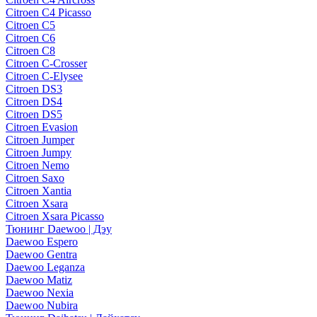
Citroen C4 Picasso
Citroen C5
Citroen C6
Citroen C8
Citroen C-Crosser
Citroen C-Elysee
Citroen DS3
Citroen DS4
Citroen DS5
Citroen Evasion
Citroen Jumper
Citroen Jumpy
Citroen Nemo
Citroen Saxo
Citroen Xantia
Citroen Xsara
Citroen Xsara Picasso
Тюнинг Daewoo | Дэу
Daewoo Espero
Daewoo Gentra
Daewoo Leganza
Daewoo Matiz
Daewoo Nexia
Daewoo Nubira