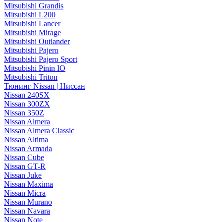
Mitsubishi Grandis
Mitsubishi L200
Mitsubishi Lancer
Mitsubishi Mirage
Mitsubishi Outlander
Mitsubishi Pajero
Mitsubishi Pajero Sport
Mitsubishi Pinin IO
Mitsubishi Triton
Тюнинг Nissan | Ниссан
Nissan 240SX
Nissan 300ZX
Nissan 350Z
Nissan Almera
Nissan Almera Classic
Nissan Altima
Nissan Armada
Nissan Cube
Nissan GT-R
Nissan Juke
Nissan Maxima
Nissan Micra
Nissan Murano
Nissan Navara
Nissan Note