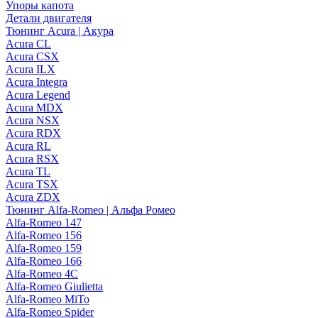
Упоры капота
Детали двигателя
Тюнинг Acura | Акура
Acura CL
Acura CSX
Acura ILX
Acura Integra
Acura Legend
Acura MDX
Acura NSX
Acura RDX
Acura RL
Acura RSX
Acura TL
Acura TSX
Acura ZDX
Тюнинг Alfa-Romeo | Альфа Ромео
Alfa-Romeo 147
Alfa-Romeo 156
Alfa-Romeo 159
Alfa-Romeo 166
Alfa-Romeo 4C
Alfa-Romeo Giulietta
Alfa-Romeo MiTo
Alfa-Romeo Spider