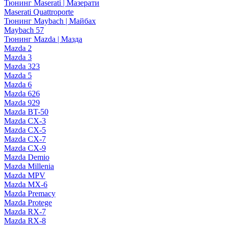
Тюнинг Maserati | Мазерати
Maserati Quattroporte
Тюнинг Maybach | Майбах
Maybach 57
Тюнинг Mazda | Мазда
Mazda 2
Mazda 3
Mazda 323
Mazda 5
Mazda 6
Mazda 626
Mazda 929
Mazda BT-50
Mazda CX-3
Mazda CX-5
Mazda CX-7
Mazda CX-9
Mazda Demio
Mazda Millenia
Mazda MPV
Mazda MX-6
Mazda Premacy
Mazda Protege
Mazda RX-7
Mazda RX-8