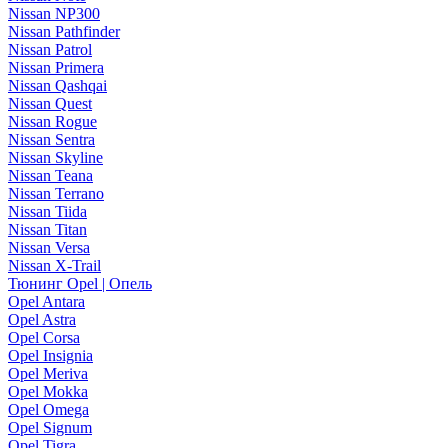
Nissan NP300
Nissan Pathfinder
Nissan Patrol
Nissan Primera
Nissan Qashqai
Nissan Quest
Nissan Rogue
Nissan Sentra
Nissan Skyline
Nissan Teana
Nissan Terrano
Nissan Tiida
Nissan Titan
Nissan Versa
Nissan X-Trail
Тюнинг Opel | Опель
Opel Antara
Opel Astra
Opel Corsa
Opel Insignia
Opel Meriva
Opel Mokka
Opel Omega
Opel Signum
Opel Tigra