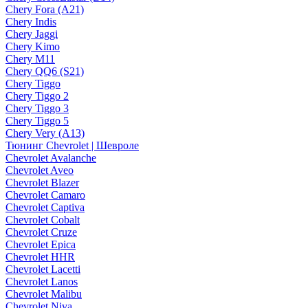
Chery Fora (A21)
Chery Indis
Chery Jaggi
Chery Kimo
Chery M11
Chery QQ6 (S21)
Chery Tiggo
Chery Tiggo 2
Chery Tiggo 3
Chery Tiggo 5
Chery Very (A13)
Тюнинг Chevrolet | Шевроле
Chevrolet Avalanche
Chevrolet Aveo
Chevrolet Blazer
Chevrolet Camaro
Chevrolet Captiva
Chevrolet Cobalt
Chevrolet Cruze
Chevrolet Epica
Chevrolet HHR
Chevrolet Lacetti
Chevrolet Lanos
Chevrolet Malibu
Chevrolet Niva