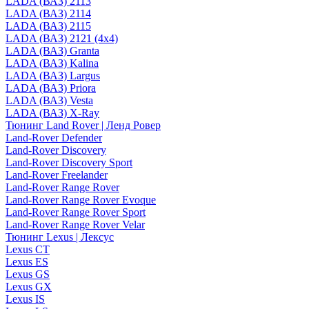
LADA (ВАЗ) 2113
LADA (ВАЗ) 2114
LADA (ВАЗ) 2115
LADA (ВАЗ) 2121 (4x4)
LADA (ВАЗ) Granta
LADA (ВАЗ) Kalina
LADA (ВАЗ) Largus
LADA (ВАЗ) Priora
LADA (ВАЗ) Vesta
LADA (ВАЗ) X-Ray
Тюнинг Land Rover | Ленд Ровер
Land-Rover Defender
Land-Rover Discovery
Land-Rover Discovery Sport
Land-Rover Freelander
Land-Rover Range Rover
Land-Rover Range Rover Evoque
Land-Rover Range Rover Sport
Land-Rover Range Rover Velar
Тюнинг Lexus | Лексус
Lexus CT
Lexus ES
Lexus GS
Lexus GX
Lexus IS