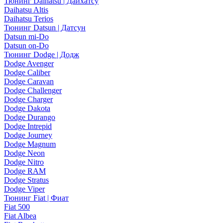
Тюнинг Daihatsu | Дайхатсу
Daihatsu Altis
Daihatsu Terios
Тюнинг Datsun | Датсун
Datsun mi-Do
Datsun on-Do
Тюнинг Dodge | Додж
Dodge Avenger
Dodge Caliber
Dodge Caravan
Dodge Challenger
Dodge Charger
Dodge Dakota
Dodge Durango
Dodge Intrepid
Dodge Journey
Dodge Magnum
Dodge Neon
Dodge Nitro
Dodge RAM
Dodge Stratus
Dodge Viper
Тюнинг Fiat | Фиат
Fiat 500
Fiat Albea