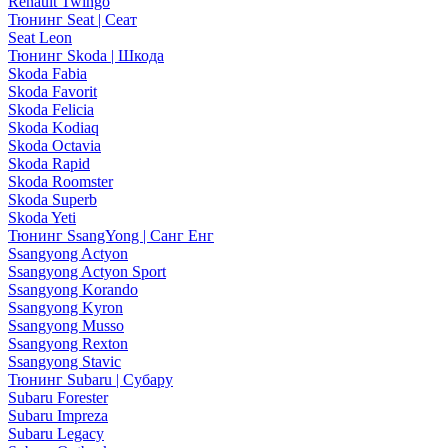
Renault Twingo
Тюнинг Seat | Сеат
Seat Leon
Тюнинг Skoda | Шкода
Skoda Fabia
Skoda Favorit
Skoda Felicia
Skoda Kodiaq
Skoda Octavia
Skoda Rapid
Skoda Roomster
Skoda Superb
Skoda Yeti
Тюнинг SsangYong | Санг Енг
Ssangyong Actyon
Ssangyong Actyon Sport
Ssangyong Korando
Ssangyong Kyron
Ssangyong Musso
Ssangyong Rexton
Ssangyong Stavic
Тюнинг Subaru | Субару
Subaru Forester
Subaru Impreza
Subaru Legacy