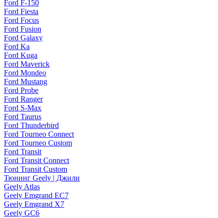
Ford F-150
Ford Fiesta
Ford Focus
Ford Fusion
Ford Galaxy
Ford Ka
Ford Kuga
Ford Maverick
Ford Mondeo
Ford Mustang
Ford Probe
Ford Ranger
Ford S-Max
Ford Taurus
Ford Thunderbird
Ford Tourneo Connect
Ford Tourneo Custom
Ford Transit
Ford Transit Connect
Ford Transit Custom
Тюнинг Geely | Джили
Geely Atlas
Geely Emgrand EC7
Geely Emgrand X7
Geely GC6