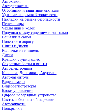
Автохимия
Автодержатели
Отбойники и защитные накладки
Удлинители ремня безопасности
Накладки на ремень безопасности
Пепельницы
Чехлы шин и колес
Подушки между сидением и консолью
Вешалки в салон
Полезное в дорогу
Шины и Диски
Колпачки на ниппель
Диски
Крышки ступиц колес
Секретные болты и винты
Автоэлектроника
Колонки | Динамики | Акустика
Автомагнитолы
Видеокамеры
Видеорегистраторы
Блоки управления
Цифровые зарядные устройства
Системы безопасной парковки
Автозапчасти
Подкрылки