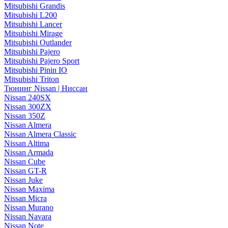
Mitsubishi Grandis
Mitsubishi L200
Mitsubishi Lancer
Mitsubishi Mirage
Mitsubishi Outlander
Mitsubishi Pajero
Mitsubishi Pajero Sport
Mitsubishi Pinin IO
Mitsubishi Triton
Тюнинг Nissan | Ниссан
Nissan 240SX
Nissan 300ZX
Nissan 350Z
Nissan Almera
Nissan Almera Classic
Nissan Altima
Nissan Armada
Nissan Cube
Nissan GT-R
Nissan Juke
Nissan Maxima
Nissan Micra
Nissan Murano
Nissan Navara
Nissan Note