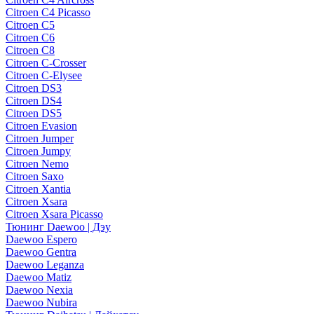
Citroen C4 Picasso
Citroen C5
Citroen C6
Citroen C8
Citroen C-Crosser
Citroen C-Elysee
Citroen DS3
Citroen DS4
Citroen DS5
Citroen Evasion
Citroen Jumper
Citroen Jumpy
Citroen Nemo
Citroen Saxo
Citroen Xantia
Citroen Xsara
Citroen Xsara Picasso
Тюнинг Daewoo | Дэу
Daewoo Espero
Daewoo Gentra
Daewoo Leganza
Daewoo Matiz
Daewoo Nexia
Daewoo Nubira