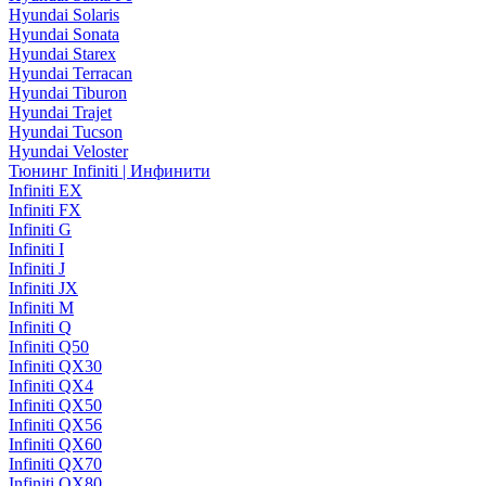
Hyundai Solaris
Hyundai Sonata
Hyundai Starex
Hyundai Terracan
Hyundai Tiburon
Hyundai Trajet
Hyundai Tucson
Hyundai Veloster
Тюнинг Infiniti | Инфинити
Infiniti EX
Infiniti FX
Infiniti G
Infiniti I
Infiniti J
Infiniti JX
Infiniti M
Infiniti Q
Infiniti Q50
Infiniti QX30
Infiniti QX4
Infiniti QX50
Infiniti QX56
Infiniti QX60
Infiniti QX70
Infiniti QX80