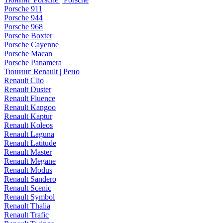
Porsche 911
Porsche 944
Porsche 968
Porsche Boxter
Porsche Cayenne
Porsche Macan
Porsche Panamera
Тюнинг Renault | Рено
Renault Clio
Renault Duster
Renault Fluence
Renault Kangoo
Renault Kaptur
Renault Koleos
Renault Laguna
Renault Latitude
Renault Master
Renault Megane
Renault Modus
Renault Sandero
Renault Scenic
Renault Symbol
Renault Thalia
Renault Trafic