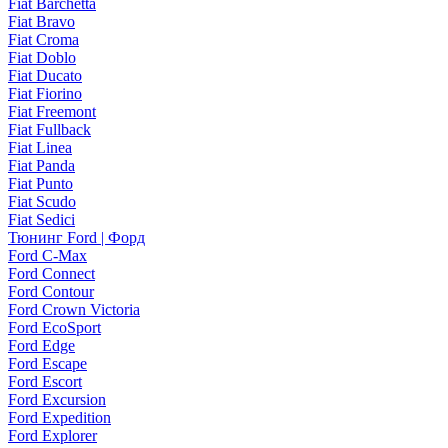
Fiat Barchetta
Fiat Bravo
Fiat Croma
Fiat Doblo
Fiat Ducato
Fiat Fiorino
Fiat Freemont
Fiat Fullback
Fiat Linea
Fiat Panda
Fiat Punto
Fiat Scudo
Fiat Sedici
Тюнинг Ford | Форд
Ford C-Max
Ford Connect
Ford Contour
Ford Crown Victoria
Ford EcoSport
Ford Edge
Ford Escape
Ford Escort
Ford Excursion
Ford Expedition
Ford Explorer