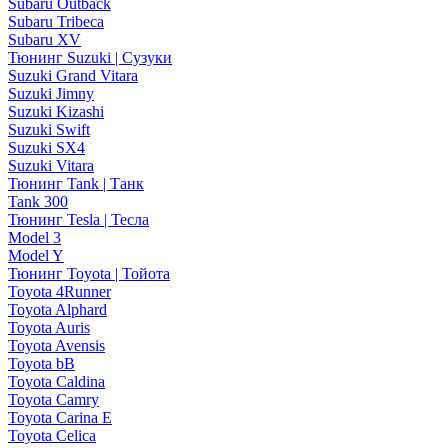
Subaru Outback
Subaru Tribeca
Subaru XV
Тюнинг Suzuki | Сузуки
Suzuki Grand Vitara
Suzuki Jimny
Suzuki Kizashi
Suzuki Swift
Suzuki SX4
Suzuki Vitara
Тюнинг Tank | Танк
Tank 300
Тюнинг Tesla | Тесла
Model 3
Model Y
Тюнинг Toyota | Тойота
Toyota 4Runner
Toyota Alphard
Toyota Auris
Toyota Avensis
Toyota bB
Toyota Caldina
Toyota Camry
Toyota Carina E
Toyota Celica