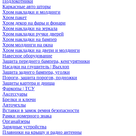
Подлокотники
Каркасные авто шторы
Хром накладки и молдинги
Хром пакет
Хром декор на фары и фонари
Хром накладки на зеркала
Хром накладки ручки дверей
Хром накладки на бампер
Хром молдинги на окна
Хром накладки на двери и молдинги
Навесное оборудование
Защита переднего бампера, кенгурятники
Насадки на глушитель | Выхлоп
Защита заднего бампера, уголки
Пороги, защита порогов, подножки
Защиты картера и днища
Фаркопы | ТСУ
Аксессуары
Брелки и ключи
Авточехлы
Вставки в замок ремня безопасности
Рамки номерного знака
Органайзеры
Зарядные устройства
Плавники на крышу и радио антенны