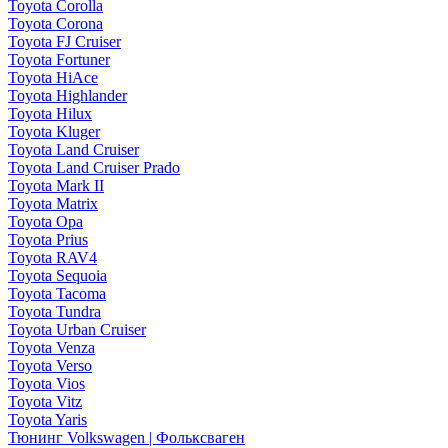
Toyota Corolla
Toyota Corona
Toyota FJ Cruiser
Toyota Fortuner
Toyota HiAce
Toyota Highlander
Toyota Hilux
Toyota Kluger
Toyota Land Cruiser
Toyota Land Cruiser Prado
Toyota Mark II
Toyota Matrix
Toyota Opa
Toyota Prius
Toyota RAV4
Toyota Sequoia
Toyota Tacoma
Toyota Tundra
Toyota Urban Cruiser
Toyota Venza
Toyota Verso
Toyota Vios
Toyota Vitz
Toyota Yaris
Тюнинг Volkswagen | Фольксваген