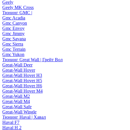
Geely
Geely MK Cross
Тюнинг GMC |
Gmc Acadia
Gmc Canyon
Gmc Envoy
Gmc Jimmy
Gmc Savana
Gmc Sierra
Gmc Terrain
Gmc Yukon
Тюнинг Great Wall | Грейт Вол
Great-Wall Deer
Great-Wall Hover
Great-Wall Hover H3
Great-Wall Hover H5
Great-Wall Hover H6
Great-Wall Hover M4
Great-Wall M2
Great-Wall M4
Great-Wall Safe
Great-Wall Wingle
Тюнинг Haval | Хавал
Haval F7
Haval H 2