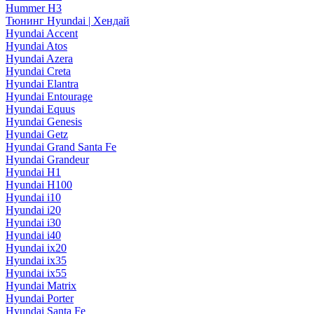
Hummer H3
Тюнинг Hyundai | Хендай
Hyundai Accent
Hyundai Atos
Hyundai Azera
Hyundai Creta
Hyundai Elantra
Hyundai Entourage
Hyundai Equus
Hyundai Genesis
Hyundai Getz
Hyundai Grand Santa Fe
Hyundai Grandeur
Hyundai H1
Hyundai H100
Hyundai i10
Hyundai i20
Hyundai i30
Hyundai i40
Hyundai ix20
Hyundai ix35
Hyundai ix55
Hyundai Matrix
Hyundai Porter
Hyundai Santa Fe