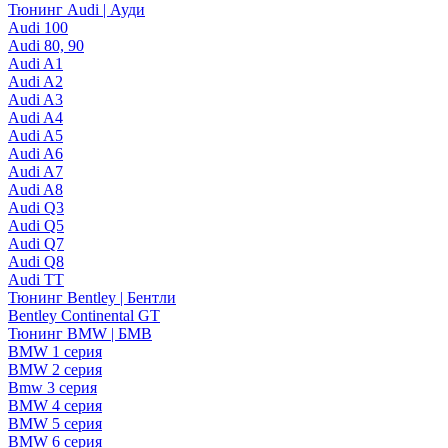
Тюнинг Audi | Ауди
Audi 100
Audi 80, 90
Audi A1
Audi A2
Audi A3
Audi A4
Audi A5
Audi A6
Audi A7
Audi A8
Audi Q3
Audi Q5
Audi Q7
Audi Q8
Audi TT
Тюнинг Bentley | Бентли
Bentley Continental GT
Тюнинг BMW | БМВ
BMW 1 серия
BMW 2 серия
Bmw 3 серия
BMW 4 серия
BMW 5 серия
BMW 6 серия