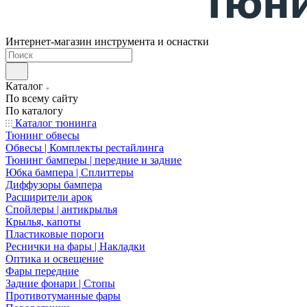
Интернет-магазин инструмента и оснастки
Каталог
По всему сайту
По каталогу
Каталог тюнинга
Тюнинг обвесы
Обвесы | Комплекты рестайлинга
Тюнинг бамперы | передние и задние
Юбка бампера | Сплиттеры
Диффузоры бампера
Расширители арок
Спойлеры | антикрылья
Крылья, капоты
Пластиковые пороги
Реснички на фары | Накладки
Оптика и освещение
Фары передние
Задние фонари | Стопы
Противотуманные фары