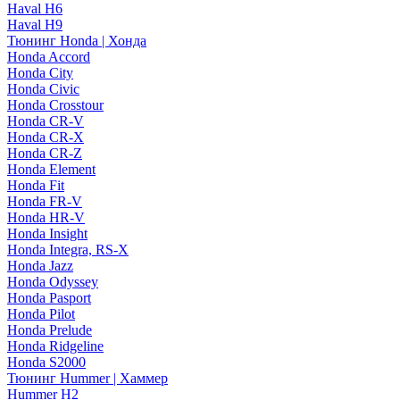
Haval H6
Haval H9
Тюнинг Honda | Хонда
Honda Accord
Honda City
Honda Civic
Honda Crosstour
Honda CR-V
Honda CR-X
Honda CR-Z
Honda Element
Honda Fit
Honda FR-V
Honda HR-V
Honda Insight
Honda Integra, RS-X
Honda Jazz
Honda Odyssey
Honda Pasport
Honda Pilot
Honda Prelude
Honda Ridgeline
Honda S2000
Тюнинг Hummer | Хаммер
Hummer H2