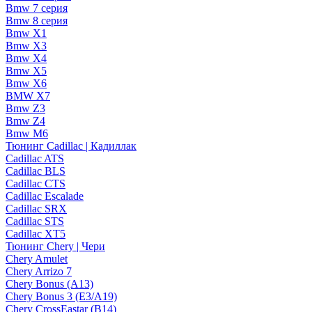
Bmw 7 серия
Bmw 8 серия
Bmw X1
Bmw X3
Bmw X4
Bmw X5
Bmw X6
BMW X7
Bmw Z3
Bmw Z4
Bmw М6
Тюнинг Cadillac | Кадиллак
Cadillac ATS
Cadillac BLS
Cadillac CTS
Cadillac Escalade
Cadillac SRX
Cadillac STS
Cadillac XT5
Тюнинг Chery | Чери
Chery Amulet
Chery Arrizo 7
Chery Bonus (A13)
Chery Bonus 3 (E3/A19)
Chery CrossEastar (B14)