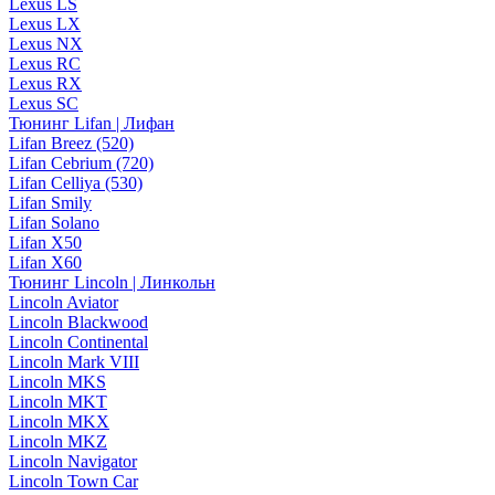
Lexus LS
Lexus LX
Lexus NX
Lexus RC
Lexus RX
Lexus SC
Тюнинг Lifan | Лифан
Lifan Breez (520)
Lifan Cebrium (720)
Lifan Celliya (530)
Lifan Smily
Lifan Solano
Lifan X50
Lifan X60
Тюнинг Lincoln | Линкольн
Lincoln Aviator
Lincoln Blackwood
Lincoln Continental
Lincoln Mark VIII
Lincoln MKS
Lincoln MKT
Lincoln MKX
Lincoln MKZ
Lincoln Navigator
Lincoln Town Car