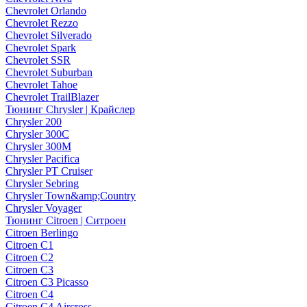
Chevrolet Orlando
Chevrolet Rezzo
Chevrolet Silverado
Chevrolet Spark
Chevrolet SSR
Chevrolet Suburban
Chevrolet Tahoe
Chevrolet TrailBlazer
Тюнинг Chrysler | Крайслер
Chrysler 200
Chrysler 300C
Chrysler 300M
Chrysler Pacifica
Chrysler PT Cruiser
Chrysler Sebring
Chrysler Town&amp;Country
Chrysler Voyager
Тюнинг Citroen | Ситроен
Citroen Berlingo
Citroen C1
Citroen C2
Citroen C3
Citroen C3 Picasso
Citroen C4
Citroen C4 Aircross