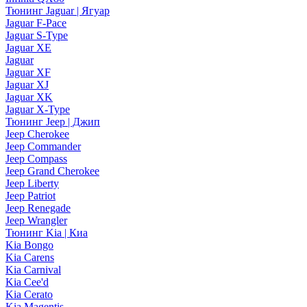
Тюнинг Jaguar | Ягуар
Jaguar F-Pace
Jaguar S-Type
Jaguar XE
Jaguar
Jaguar XF
Jaguar XJ
Jaguar XK
Jaguar X-Type
Тюнинг Jeep | Джип
Jeep Cherokee
Jeep Commander
Jeep Compass
Jeep Grand Cherokee
Jeep Liberty
Jeep Patriot
Jeep Renegade
Jeep Wrangler
Тюнинг Kia | Киа
Kia Bongo
Kia Carens
Kia Carnival
Kia Cee'd
Kia Cerato
Kia Magentis