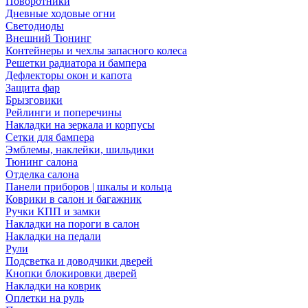
Поворотники
Дневные ходовые огни
Светодиоды
Внешний Тюнинг
Контейнеры и чехлы запасного колеса
Решетки радиатора и бампера
Дефлекторы окон и капота
Защита фар
Брызговики
Рейлинги и поперечины
Накладки на зеркала и корпусы
Сетки для бампера
Эмблемы, наклейки, шильдики
Тюнинг салона
Отделка салона
Панели приборов | шкалы и кольца
Коврики в салон и багажник
Ручки КПП и замки
Накладки на пороги в салон
Накладки на педали
Рули
Подсветка и доводчики дверей
Кнопки блокировки дверей
Накладки на коврик
Оплетки на руль