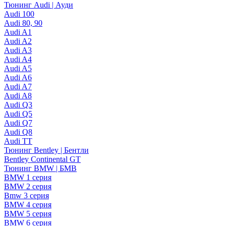
Тюнинг Audi | Ауди
Audi 100
Audi 80, 90
Audi A1
Audi A2
Audi A3
Audi A4
Audi A5
Audi A6
Audi A7
Audi A8
Audi Q3
Audi Q5
Audi Q7
Audi Q8
Audi TT
Тюнинг Bentley | Бентли
Bentley Continental GT
Тюнинг BMW | БМВ
BMW 1 серия
BMW 2 серия
Bmw 3 серия
BMW 4 серия
BMW 5 серия
BMW 6 серия