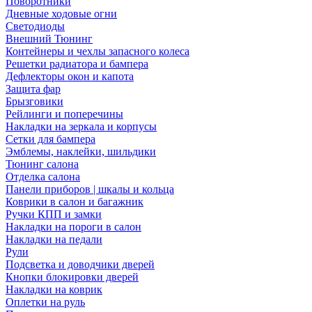
Поворотники
Дневные ходовые огни
Светодиоды
Внешний Тюнинг
Контейнеры и чехлы запасного колеса
Решетки радиатора и бампера
Дефлекторы окон и капота
Защита фар
Брызговики
Рейлинги и поперечины
Накладки на зеркала и корпусы
Сетки для бампера
Эмблемы, наклейки, шильдики
Тюнинг салона
Отделка салона
Панели приборов | шкалы и кольца
Коврики в салон и багажник
Ручки КПП и замки
Накладки на пороги в салон
Накладки на педали
Рули
Подсветка и доводчики дверей
Кнопки блокировки дверей
Накладки на коврик
Оплетки на руль