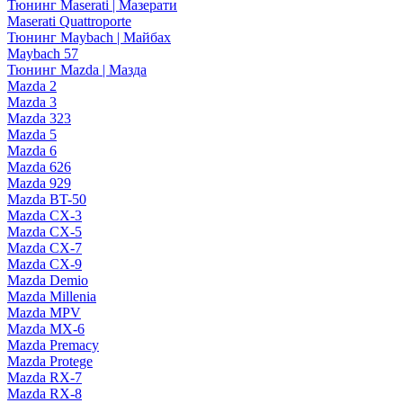
Тюнинг Maserati | Мазерати
Maserati Quattroporte
Тюнинг Maybach | Майбах
Maybach 57
Тюнинг Mazda | Мазда
Mazda 2
Mazda 3
Mazda 323
Mazda 5
Mazda 6
Mazda 626
Mazda 929
Mazda BT-50
Mazda CX-3
Mazda CX-5
Mazda CX-7
Mazda CX-9
Mazda Demio
Mazda Millenia
Mazda MPV
Mazda MX-6
Mazda Premacy
Mazda Protege
Mazda RX-7
Mazda RX-8