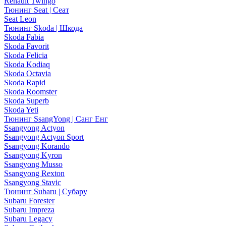
Renault Twingo
Тюнинг Seat | Сеат
Seat Leon
Тюнинг Skoda | Шкода
Skoda Fabia
Skoda Favorit
Skoda Felicia
Skoda Kodiaq
Skoda Octavia
Skoda Rapid
Skoda Roomster
Skoda Superb
Skoda Yeti
Тюнинг SsangYong | Санг Енг
Ssangyong Actyon
Ssangyong Actyon Sport
Ssangyong Korando
Ssangyong Kyron
Ssangyong Musso
Ssangyong Rexton
Ssangyong Stavic
Тюнинг Subaru | Субару
Subaru Forester
Subaru Impreza
Subaru Legacy