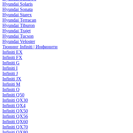
Hyundai Solaris
Hyundai Sonata
Hyundai Starex
Hyundai Terracan
Hyundai Tiburon
Hyundai Trajet
Hyundai Tucson
Hyundai Veloster
Тюнинг Infiniti | Инфинити
Infiniti EX
Infiniti FX
Infiniti G
Infiniti I
Infiniti J
Infiniti JX
Infiniti M
Infiniti Q
Infiniti Q50
Infiniti QX30
Infiniti QX4
Infiniti QX50
Infiniti QX56
Infiniti QX60
Infiniti QX70
Infiniti QX80