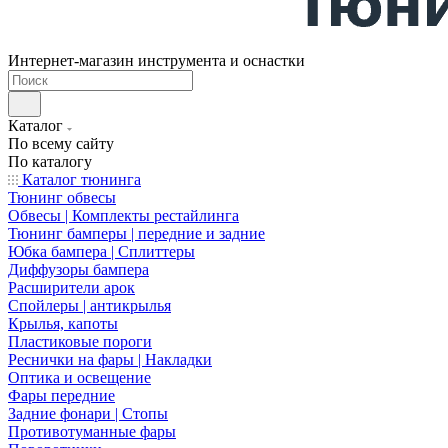
Интернет-магазин инструмента и оснастки
Каталог
По всему сайту
По каталогу
Каталог тюнинга
Тюнинг обвесы
Обвесы | Комплекты рестайлинга
Тюнинг бамперы | передние и задние
Юбка бампера | Сплиттеры
Диффузоры бампера
Расширители арок
Спойлеры | антикрылья
Крылья, капоты
Пластиковые пороги
Реснички на фары | Накладки
Оптика и освещение
Фары передние
Задние фонари | Стопы
Противотуманные фары