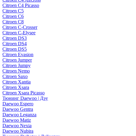
Citroen C4 Picasso
Citroen C5
Citroen C6
Citroen C8
Citroen C-Crosser
Citroen C-Elysee
Citroen DS3
Citroen DS4
Citroen DS5
Citroen Evasion
Citroen Jumper
Citroen Jumpy
Citroen Nemo
Citroen Saxo
Citroen Xantia
Citroen Xsara
Citroen Xsara Picasso
Тюнинг Daewoo | Дэу
Daewoo Espero
Daewoo Gentra
Daewoo Leganza
Daewoo Matiz
Daewoo Nexia
Daewoo Nubira