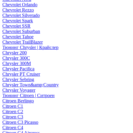
Chevrolet Orlando
Chevrolet Rezzo
Chevrolet Silverado
Chevrolet Spark
Chevrolet SSR
Chevrolet Suburban
Chevrolet Tahoe
Chevrolet TrailBlazer
Тюнинг Chrysler | Крайслер
Chrysler 200
Chrysler 300C
Chrysler 300M
Chrysler Pacifica
Chrysler PT Cruiser
Chrysler Sebring
Chrysler Town&amp;Country
Chrysler Voyager
Тюнинг Citroen | Ситроен
Citroen Berlingo
Citroen C1
Citroen C2
Citroen C3
Citroen C3 Picasso
Citroen C4
Citroen C4 Aircross