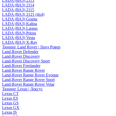
LADA (ВАЗ) 2113
LADA (ВАЗ) 2114
LADA (ВАЗ) 2115
LADA (ВАЗ) 2121 (4x4)
LADA (ВАЗ) Granta
LADA (ВАЗ) Kalina
LADA (ВАЗ) Largus
LADA (ВАЗ) Priora
LADA (ВАЗ) Vesta
LADA (ВАЗ) X-Ray
Тюнинг Land Rover | Ленд Ровер
Land-Rover Defender
Land-Rover Discovery
Land-Rover Discovery Sport
Land-Rover Freelander
Land-Rover Range Rover
Land-Rover Range Rover Evoque
Land-Rover Range Rover Sport
Land-Rover Range Rover Velar
Тюнинг Lexus | Лексус
Lexus CT
Lexus ES
Lexus GS
Lexus GX
Lexus IS