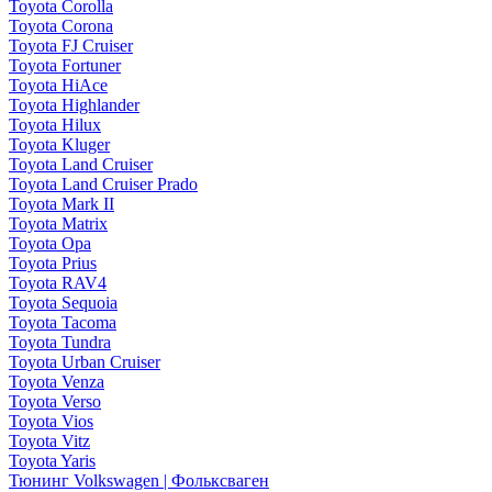
Toyota Corolla
Toyota Corona
Toyota FJ Cruiser
Toyota Fortuner
Toyota HiAce
Toyota Highlander
Toyota Hilux
Toyota Kluger
Toyota Land Cruiser
Toyota Land Cruiser Prado
Toyota Mark II
Toyota Matrix
Toyota Opa
Toyota Prius
Toyota RAV4
Toyota Sequoia
Toyota Tacoma
Toyota Tundra
Toyota Urban Cruiser
Toyota Venza
Toyota Verso
Toyota Vios
Toyota Vitz
Toyota Yaris
Тюнинг Volkswagen | Фольксваген