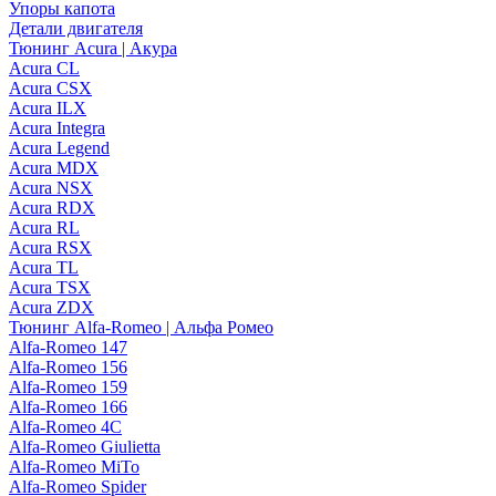
Упоры капота
Детали двигателя
Тюнинг Acura | Акура
Acura CL
Acura CSX
Acura ILX
Acura Integra
Acura Legend
Acura MDX
Acura NSX
Acura RDX
Acura RL
Acura RSX
Acura TL
Acura TSX
Acura ZDX
Тюнинг Alfa-Romeo | Альфа Ромео
Alfa-Romeo 147
Alfa-Romeo 156
Alfa-Romeo 159
Alfa-Romeo 166
Alfa-Romeo 4C
Alfa-Romeo Giulietta
Alfa-Romeo MiTo
Alfa-Romeo Spider