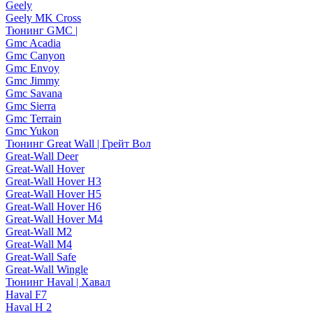
Geely
Geely MK Cross
Тюнинг GMC |
Gmc Acadia
Gmc Canyon
Gmc Envoy
Gmc Jimmy
Gmc Savana
Gmc Sierra
Gmc Terrain
Gmc Yukon
Тюнинг Great Wall | Грейт Вол
Great-Wall Deer
Great-Wall Hover
Great-Wall Hover H3
Great-Wall Hover H5
Great-Wall Hover H6
Great-Wall Hover M4
Great-Wall M2
Great-Wall M4
Great-Wall Safe
Great-Wall Wingle
Тюнинг Haval | Хавал
Haval F7
Haval H 2