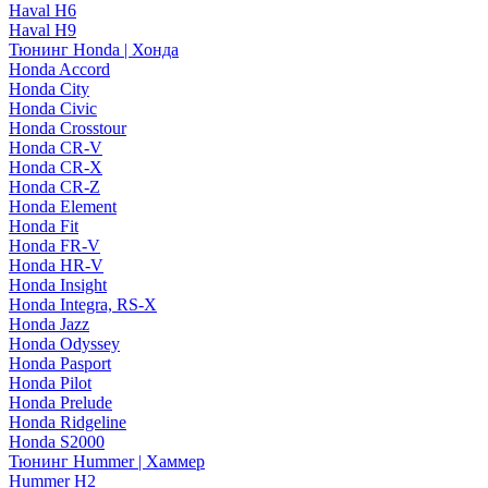
Haval H6
Haval H9
Тюнинг Honda | Хонда
Honda Accord
Honda City
Honda Civic
Honda Crosstour
Honda CR-V
Honda CR-X
Honda CR-Z
Honda Element
Honda Fit
Honda FR-V
Honda HR-V
Honda Insight
Honda Integra, RS-X
Honda Jazz
Honda Odyssey
Honda Pasport
Honda Pilot
Honda Prelude
Honda Ridgeline
Honda S2000
Тюнинг Hummer | Хаммер
Hummer H2