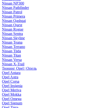
Nissan NP300
Nissan Pathfinder
Nissan Patrol
Nissan Primera
Nissan Qashqai
Nissan Quest
Nissan Rogue
Nissan Sentra
Nissan Skyline
Nissan Teana
Nissan Terrano
Nissan Tiida
Nissan Titan
Nissan Versa
Nissan X-Trail
Тюнинг Opel | Опель
Opel Antara
Opel Astra
Opel Corsa
Opel Insignia
Opel Meriva
Opel Mokka
Opel Omega
Opel Signum
Opel Tigra