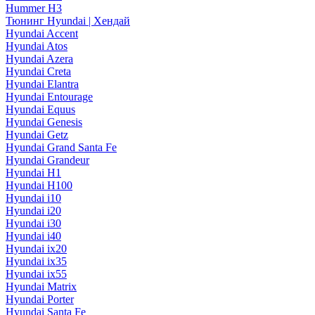
Hummer H3
Тюнинг Hyundai | Хендай
Hyundai Accent
Hyundai Atos
Hyundai Azera
Hyundai Creta
Hyundai Elantra
Hyundai Entourage
Hyundai Equus
Hyundai Genesis
Hyundai Getz
Hyundai Grand Santa Fe
Hyundai Grandeur
Hyundai H1
Hyundai H100
Hyundai i10
Hyundai i20
Hyundai i30
Hyundai i40
Hyundai ix20
Hyundai ix35
Hyundai ix55
Hyundai Matrix
Hyundai Porter
Hyundai Santa Fe