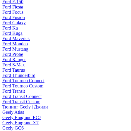
Ford F-150
Ford Fiesta
Ford Focus
Ford Fusion
Ford Galaxy
Ford Ka
Ford Kuga
Ford Maverick
Ford Mondeo
Ford Mustang
Ford Probe
Ford Ranger
Ford S-Max
Ford Taurus
Ford Thunderbird
Ford Tourneo Connect
Ford Tourneo Custom
Ford Transit
Ford Transit Connect
Ford Transit Custom
Тюнинг Geely | Джили
Geely Atlas
Geely Emgrand EC7
Geely Emgrand X7
Geely GC6