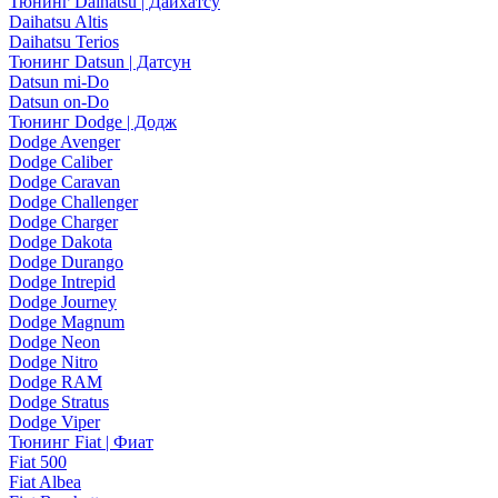
Тюнинг Daihatsu | Дайхатсу
Daihatsu Altis
Daihatsu Terios
Тюнинг Datsun | Датсун
Datsun mi-Do
Datsun on-Do
Тюнинг Dodge | Додж
Dodge Avenger
Dodge Caliber
Dodge Caravan
Dodge Challenger
Dodge Charger
Dodge Dakota
Dodge Durango
Dodge Intrepid
Dodge Journey
Dodge Magnum
Dodge Neon
Dodge Nitro
Dodge RAM
Dodge Stratus
Dodge Viper
Тюнинг Fiat | Фиат
Fiat 500
Fiat Albea