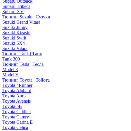
Subaru Outback
Subaru Tribeca
Subaru XV
Тюнинг Suzuki | Сузуки
Suzuki Grand Vitara
Suzuki Jimny
Suzuki Kizashi
Suzuki Swift
Suzuki SX4
Suzuki Vitara
Тюнинг Tank | Танк
Tank 300
Тюнинг Tesla | Тесла
Model 3
Model Y
Тюнинг Toyota | Тойота
Toyota 4Runner
Toyota Alphard
Toyota Auris
Toyota Avensis
Toyota bB
Toyota Caldina
Toyota Camry
Toyota Carina E
Toyota Celica