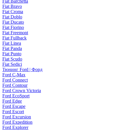
Fiat Barchetta
Fiat Bravo
Fiat Croma
Fiat Doblo
Fiat Ducato
Fiat Fiorino
Fiat Freemont
Fiat Fullback
Fiat Linea
Fiat Panda
Fiat Punto
Fiat Scudo
Fiat Sedici
Тюнинг Ford | Форд
Ford C-Max
Ford Connect
Ford Contour
Ford Crown Victoria
Ford EcoSport
Ford Edge
Ford Escape
Ford Escort
Ford Excursion
Ford Expedition
Ford Explorer