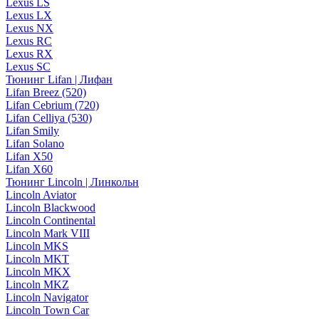
Lexus LS
Lexus LX
Lexus NX
Lexus RC
Lexus RX
Lexus SC
Тюнинг Lifan | Лифан
Lifan Breez (520)
Lifan Cebrium (720)
Lifan Celliya (530)
Lifan Smily
Lifan Solano
Lifan X50
Lifan X60
Тюнинг Lincoln | Линкольн
Lincoln Aviator
Lincoln Blackwood
Lincoln Continental
Lincoln Mark VIII
Lincoln MKS
Lincoln MKT
Lincoln MKX
Lincoln MKZ
Lincoln Navigator
Lincoln Town Car