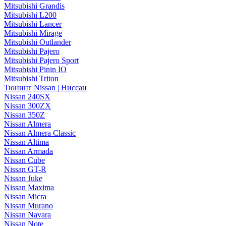
Mitsubishi Grandis
Mitsubishi L200
Mitsubishi Lancer
Mitsubishi Mirage
Mitsubishi Outlander
Mitsubishi Pajero
Mitsubishi Pajero Sport
Mitsubishi Pinin IO
Mitsubishi Triton
Тюнинг Nissan | Ниссан
Nissan 240SX
Nissan 300ZX
Nissan 350Z
Nissan Almera
Nissan Almera Classic
Nissan Altima
Nissan Armada
Nissan Cube
Nissan GT-R
Nissan Juke
Nissan Maxima
Nissan Micra
Nissan Murano
Nissan Navara
Nissan Note