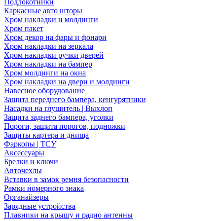
Подлокотники
Каркасные авто шторы
Хром накладки и молдинги
Хром пакет
Хром декор на фары и фонари
Хром накладки на зеркала
Хром накладки ручки дверей
Хром накладки на бампер
Хром молдинги на окна
Хром накладки на двери и молдинги
Навесное оборудование
Защита переднего бампера, кенгурятники
Насадки на глушитель | Выхлоп
Защита заднего бампера, уголки
Пороги, защита порогов, подножки
Защиты картера и днища
Фаркопы | ТСУ
Аксессуары
Брелки и ключи
Авточехлы
Вставки в замок ремня безопасности
Рамки номерного знака
Органайзеры
Зарядные устройства
Плавники на крышу и радио антенны