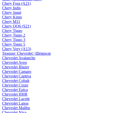
Chery Fora (A21)
Chery Indis
Chery Jaggi
Chery Kimo
Chery M11
Chery QQ6 (S21)
Chery Tiggo
Chery Tiggo 2
Chery Tiggo 3
Chery Tiggo 5
Chery Very (A13)
Тюнинг Chevrolet | Шевроле
Chevrolet Avalanche
Chevrolet Aveo
Chevrolet Blazer
Chevrolet Camaro
Chevrolet Captiva
Chevrolet Cobalt
Chevrolet Cruze
Chevrolet Epica
Chevrolet HHR
Chevrolet Lacetti
Chevrolet Lanos
Chevrolet Malibu
Chevrolet Niva