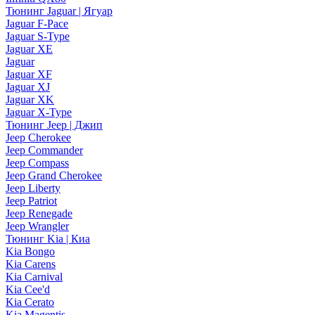
Тюнинг Jaguar | Ягуар
Jaguar F-Pace
Jaguar S-Type
Jaguar XE
Jaguar
Jaguar XF
Jaguar XJ
Jaguar XK
Jaguar X-Type
Тюнинг Jeep | Джип
Jeep Cherokee
Jeep Commander
Jeep Compass
Jeep Grand Cherokee
Jeep Liberty
Jeep Patriot
Jeep Renegade
Jeep Wrangler
Тюнинг Kia | Киа
Kia Bongo
Kia Carens
Kia Carnival
Kia Cee'd
Kia Cerato
Kia Magentis