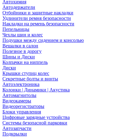
Автохимия
Автодержатели
Отбойники и защитные накладки
Удлинители ремня безопасности
Накладки на ремень безопасности
Пепельницы
Чехлы шин и колес
Подушки между сидением и консолью
Вешалки в салон
Полезное в дорогу
Шины и Диски
Колпачки на ниппель
Диски
Крышки ступиц колес
Секретные болты и винты
Автоэлектроника
Колонки | Динамики | Акустика
Автомагнитолы
Видеокамеры
Видеорегистраторы
Блоки управления
Цифровые зарядные устройства
Системы безопасной парковки
Автозапчасти
Подкрылки