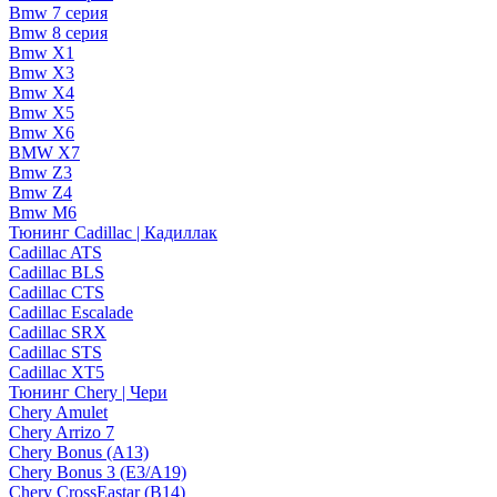
Bmw 7 серия
Bmw 8 серия
Bmw X1
Bmw X3
Bmw X4
Bmw X5
Bmw X6
BMW X7
Bmw Z3
Bmw Z4
Bmw М6
Тюнинг Cadillac | Кадиллак
Cadillac ATS
Cadillac BLS
Cadillac CTS
Cadillac Escalade
Cadillac SRX
Cadillac STS
Cadillac XT5
Тюнинг Chery | Чери
Chery Amulet
Chery Arrizo 7
Chery Bonus (A13)
Chery Bonus 3 (E3/A19)
Chery CrossEastar (B14)