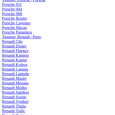
Porsche 911
Porsche 944
Porsche 968
Porsche Boxter
Porsche Cayenne
Porsche Macan
Porsche Panamera
Тюнинг Renault | Рено
Renault Clio
Renault Duster
Renault Fluence
Renault Kangoo
Renault Kaptur
Renault Koleos
Renault Laguna
Renault Latitude
Renault Master
Renault Megane
Renault Modus
Renault Sandero
Renault Scenic
Renault Symbol
Renault Thalia
Renault Trafic