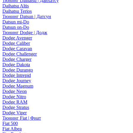
Тюнинг Daihatsu | Дайхатсу
Daihatsu Altis
Daihatsu Terios
Тюнинг Datsun | Датсун
Datsun mi-Do
Datsun on-Do
Тюнинг Dodge | Додж
Dodge Avenger
Dodge Caliber
Dodge Caravan
Dodge Challenger
Dodge Charger
Dodge Dakota
Dodge Durango
Dodge Intrepid
Dodge Journey
Dodge Magnum
Dodge Neon
Dodge Nitro
Dodge RAM
Dodge Stratus
Dodge Viper
Тюнинг Fiat | Фиат
Fiat 500
Fiat Albea