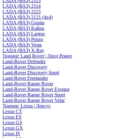
LADA (ВАЗ) 2113
LADA (ВАЗ) 2114
LADA (ВАЗ) 2115
LADA (ВАЗ) 2121 (4x4)
LADA (ВАЗ) Granta
LADA (ВАЗ) Kalina
LADA (ВАЗ) Largus
LADA (ВАЗ) Priora
LADA (ВАЗ) Vesta
LADA (ВАЗ) X-Ray
Тюнинг Land Rover | Ленд Ровер
Land-Rover Defender
Land-Rover Discovery
Land-Rover Discovery Sport
Land-Rover Freelander
Land-Rover Range Rover
Land-Rover Range Rover Evoque
Land-Rover Range Rover Sport
Land-Rover Range Rover Velar
Тюнинг Lexus | Лексус
Lexus CT
Lexus ES
Lexus GS
Lexus GX
Lexus IS