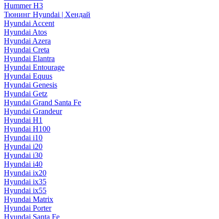
Hummer H3
Тюнинг Hyundai | Хендай
Hyundai Accent
Hyundai Atos
Hyundai Azera
Hyundai Creta
Hyundai Elantra
Hyundai Entourage
Hyundai Equus
Hyundai Genesis
Hyundai Getz
Hyundai Grand Santa Fe
Hyundai Grandeur
Hyundai H1
Hyundai H100
Hyundai i10
Hyundai i20
Hyundai i30
Hyundai i40
Hyundai ix20
Hyundai ix35
Hyundai ix55
Hyundai Matrix
Hyundai Porter
Hyundai Santa Fe