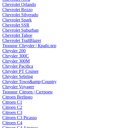
Chevrolet Orlando
Chevrolet Rezzo
Chevrolet Silverado
Chevrolet Spark
Chevrolet SSR
Chevrolet Suburban
Chevrolet Tahoe
Chevrolet TrailBlazer
Тюнинг Chrysler | Крайслер
Chrysler 200
Chrysler 300C
Chrysler 300M
Chrysler Pacifica
Chrysler PT Cruiser
Chrysler Sebring
Chrysler Town&amp;Country
Chrysler Voyager
Тюнинг Citroen | Ситроен
Citroen Berlingo
Citroen C1
Citroen C2
Citroen C3
Citroen C3 Picasso
Citroen C4
Citroen C4 Aircross