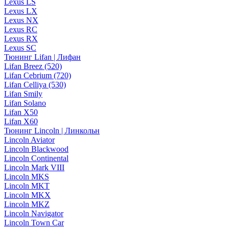
Lexus LS
Lexus LX
Lexus NX
Lexus RC
Lexus RX
Lexus SC
Тюнинг Lifan | Лифан
Lifan Breez (520)
Lifan Cebrium (720)
Lifan Celliya (530)
Lifan Smily
Lifan Solano
Lifan X50
Lifan X60
Тюнинг Lincoln | Линкольн
Lincoln Aviator
Lincoln Blackwood
Lincoln Continental
Lincoln Mark VIII
Lincoln MKS
Lincoln MKT
Lincoln MKX
Lincoln MKZ
Lincoln Navigator
Lincoln Town Car