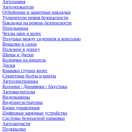
Автохимия
Автодержатели
Отбойники и защитные накладки
Удлинители ремня безопасности
Накладки на ремень безопасности
Пепельницы
Чехлы шин и колес
Подушки между сидением и консолью
Вешалки в салон
Полезное в дорогу
Шины и Диски
Колпачки на ниппель
Диски
Крышки ступиц колес
Секретные болты и винты
Автоэлектроника
Колонки | Динамики | Акустика
Автомагнитолы
Видеокамеры
Видеорегистраторы
Блоки управления
Цифровые зарядные устройства
Системы безопасной парковки
Автозапчасти
Подкрылки