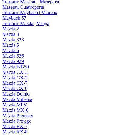
Тюнинг Maserati | Мазерати
Maserati Quattroporte
Тюнинг Maybach | Майбах
Maybach 57
Тюнинг Mazda | Мазда
Mazda 2
Mazda 3
Mazda 323
Mazda 5
Mazda 6
Mazda 626
Mazda 929
Mazda BT-50
Mazda CX-3
Mazda CX-5
Mazda CX-7
Mazda CX-9
Mazda Demio
Mazda Millenia
Mazda MPV
Mazda MX-6
Mazda Premacy
Mazda Protege
Mazda RX-7
Mazda RX-8