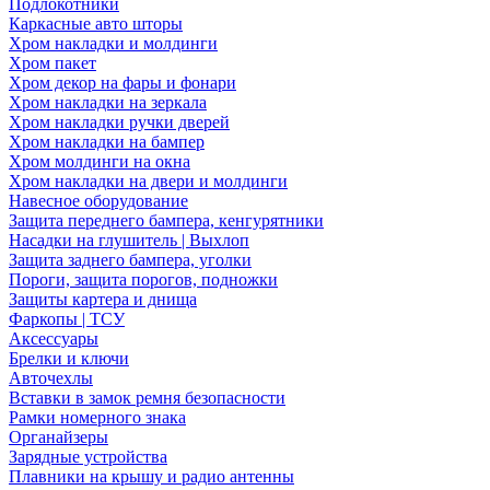
Подлокотники
Каркасные авто шторы
Хром накладки и молдинги
Хром пакет
Хром декор на фары и фонари
Хром накладки на зеркала
Хром накладки ручки дверей
Хром накладки на бампер
Хром молдинги на окна
Хром накладки на двери и молдинги
Навесное оборудование
Защита переднего бампера, кенгурятники
Насадки на глушитель | Выхлоп
Защита заднего бампера, уголки
Пороги, защита порогов, подножки
Защиты картера и днища
Фаркопы | ТСУ
Аксессуары
Брелки и ключи
Авточехлы
Вставки в замок ремня безопасности
Рамки номерного знака
Органайзеры
Зарядные устройства
Плавники на крышу и радио антенны