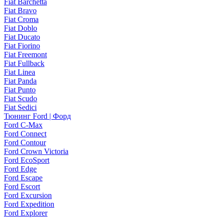
Fiat Barchetta
Fiat Bravo
Fiat Croma
Fiat Doblo
Fiat Ducato
Fiat Fiorino
Fiat Freemont
Fiat Fullback
Fiat Linea
Fiat Panda
Fiat Punto
Fiat Scudo
Fiat Sedici
Тюнинг Ford | Форд
Ford C-Max
Ford Connect
Ford Contour
Ford Crown Victoria
Ford EcoSport
Ford Edge
Ford Escape
Ford Escort
Ford Excursion
Ford Expedition
Ford Explorer