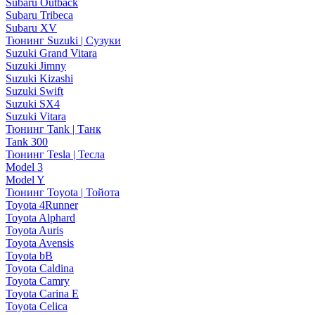
Subaru Outback
Subaru Tribeca
Subaru XV
Тюнинг Suzuki | Сузуки
Suzuki Grand Vitara
Suzuki Jimny
Suzuki Kizashi
Suzuki Swift
Suzuki SX4
Suzuki Vitara
Тюнинг Tank | Танк
Tank 300
Тюнинг Tesla | Тесла
Model 3
Model Y
Тюнинг Toyota | Тойота
Toyota 4Runner
Toyota Alphard
Toyota Auris
Toyota Avensis
Toyota bB
Toyota Caldina
Toyota Camry
Toyota Carina E
Toyota Celica