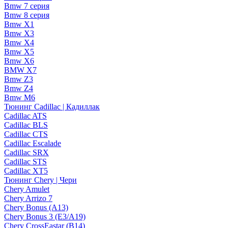
Bmw 7 серия
Bmw 8 серия
Bmw X1
Bmw X3
Bmw X4
Bmw X5
Bmw X6
BMW X7
Bmw Z3
Bmw Z4
Bmw М6
Тюнинг Cadillac | Кадиллак
Cadillac ATS
Cadillac BLS
Cadillac CTS
Cadillac Escalade
Cadillac SRX
Cadillac STS
Cadillac XT5
Тюнинг Chery | Чери
Chery Amulet
Chery Arrizo 7
Chery Bonus (A13)
Chery Bonus 3 (E3/A19)
Chery CrossEastar (B14)