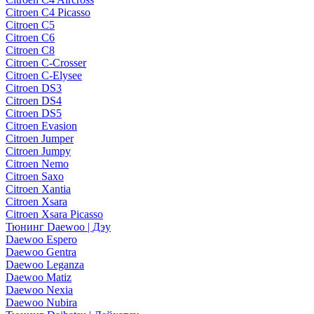
Citroen C4 Picasso
Citroen C5
Citroen C6
Citroen C8
Citroen C-Crosser
Citroen C-Elysee
Citroen DS3
Citroen DS4
Citroen DS5
Citroen Evasion
Citroen Jumper
Citroen Jumpy
Citroen Nemo
Citroen Saxo
Citroen Xantia
Citroen Xsara
Citroen Xsara Picasso
Тюнинг Daewoo | Дэу
Daewoo Espero
Daewoo Gentra
Daewoo Leganza
Daewoo Matiz
Daewoo Nexia
Daewoo Nubira