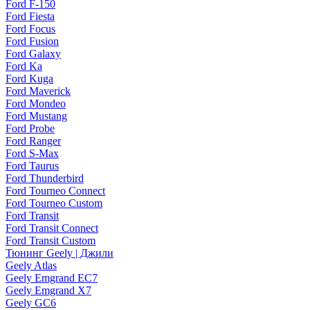
Ford F-150
Ford Fiesta
Ford Focus
Ford Fusion
Ford Galaxy
Ford Ka
Ford Kuga
Ford Maverick
Ford Mondeo
Ford Mustang
Ford Probe
Ford Ranger
Ford S-Max
Ford Taurus
Ford Thunderbird
Ford Tourneo Connect
Ford Tourneo Custom
Ford Transit
Ford Transit Connect
Ford Transit Custom
Тюнинг Geely | Джили
Geely Atlas
Geely Emgrand EC7
Geely Emgrand X7
Geely GC6