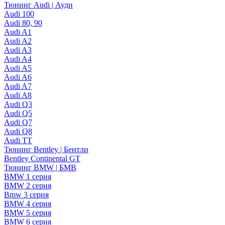
Тюнинг Audi | Ауди
Audi 100
Audi 80, 90
Audi A1
Audi A2
Audi A3
Audi A4
Audi A5
Audi A6
Audi A7
Audi A8
Audi Q3
Audi Q5
Audi Q7
Audi Q8
Audi TT
Тюнинг Bentley | Бентли
Bentley Continental GT
Тюнинг BMW | БМВ
BMW 1 серия
BMW 2 серия
Bmw 3 серия
BMW 4 серия
BMW 5 серия
BMW 6 серия