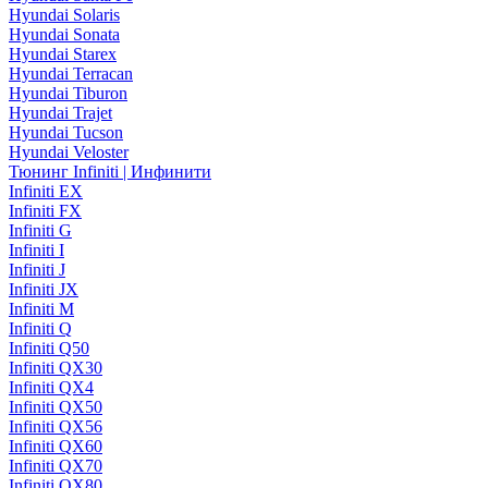
Hyundai Solaris
Hyundai Sonata
Hyundai Starex
Hyundai Terracan
Hyundai Tiburon
Hyundai Trajet
Hyundai Tucson
Hyundai Veloster
Тюнинг Infiniti | Инфинити
Infiniti EX
Infiniti FX
Infiniti G
Infiniti I
Infiniti J
Infiniti JX
Infiniti M
Infiniti Q
Infiniti Q50
Infiniti QX30
Infiniti QX4
Infiniti QX50
Infiniti QX56
Infiniti QX60
Infiniti QX70
Infiniti QX80