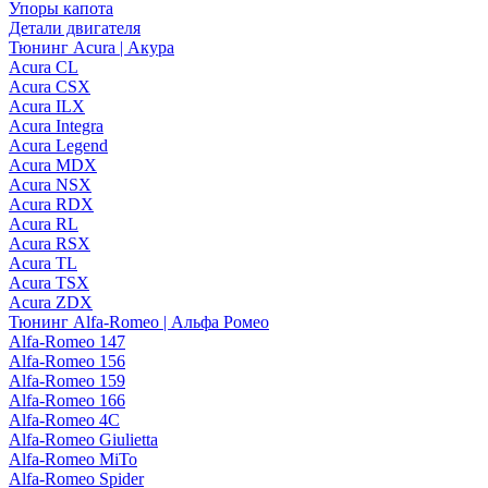
Упоры капота
Детали двигателя
Тюнинг Acura | Акура
Acura CL
Acura CSX
Acura ILX
Acura Integra
Acura Legend
Acura MDX
Acura NSX
Acura RDX
Acura RL
Acura RSX
Acura TL
Acura TSX
Acura ZDX
Тюнинг Alfa-Romeo | Альфа Ромео
Alfa-Romeo 147
Alfa-Romeo 156
Alfa-Romeo 159
Alfa-Romeo 166
Alfa-Romeo 4C
Alfa-Romeo Giulietta
Alfa-Romeo MiTo
Alfa-Romeo Spider