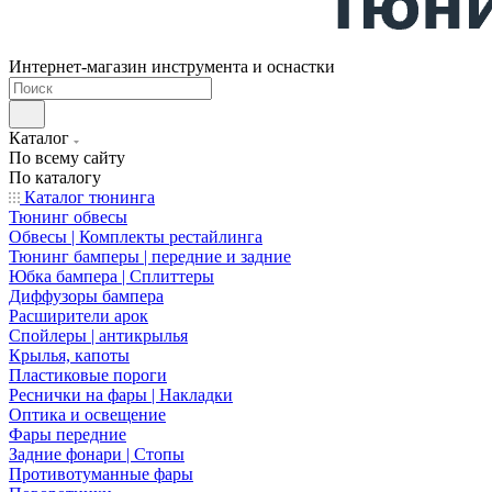
Интернет-магазин инструмента и оснастки
Каталог
По всему сайту
По каталогу
Каталог тюнинга
Тюнинг обвесы
Обвесы | Комплекты рестайлинга
Тюнинг бамперы | передние и задние
Юбка бампера | Сплиттеры
Диффузоры бампера
Расширители арок
Спойлеры | антикрылья
Крылья, капоты
Пластиковые пороги
Реснички на фары | Накладки
Оптика и освещение
Фары передние
Задние фонари | Стопы
Противотуманные фары