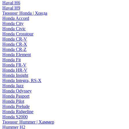
Haval H6
Haval H9
Тюнинг Honda | Хонда
Honda Accord
Honda City
Honda Civic
Honda Crosstour
Honda CR-V
Honda CR-X
Honda CR-Z
Honda Element
Honda Fit
Honda FR-V
Honda HR-V
Honda Insight
Honda Integra, RS-X
Honda Jazz
Honda Odyssey
Honda Pasport
Honda Pilot
Honda Prelude
Honda Ridgeline
Honda S2000
Тюнинг Hummer | Хаммер
Hummer H2