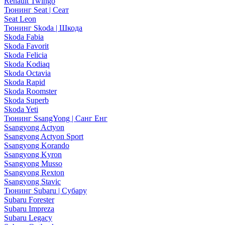
Renault Twingo
Тюнинг Seat | Сеат
Seat Leon
Тюнинг Skoda | Шкода
Skoda Fabia
Skoda Favorit
Skoda Felicia
Skoda Kodiaq
Skoda Octavia
Skoda Rapid
Skoda Roomster
Skoda Superb
Skoda Yeti
Тюнинг SsangYong | Санг Енг
Ssangyong Actyon
Ssangyong Actyon Sport
Ssangyong Korando
Ssangyong Kyron
Ssangyong Musso
Ssangyong Rexton
Ssangyong Stavic
Тюнинг Subaru | Субару
Subaru Forester
Subaru Impreza
Subaru Legacy