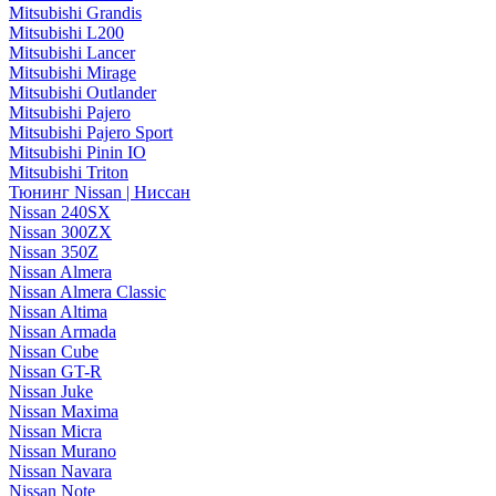
Mitsubishi Grandis
Mitsubishi L200
Mitsubishi Lancer
Mitsubishi Mirage
Mitsubishi Outlander
Mitsubishi Pajero
Mitsubishi Pajero Sport
Mitsubishi Pinin IO
Mitsubishi Triton
Тюнинг Nissan | Ниссан
Nissan 240SX
Nissan 300ZX
Nissan 350Z
Nissan Almera
Nissan Almera Classic
Nissan Altima
Nissan Armada
Nissan Cube
Nissan GT-R
Nissan Juke
Nissan Maxima
Nissan Micra
Nissan Murano
Nissan Navara
Nissan Note