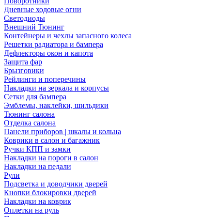
Поворотники
Дневные ходовые огни
Светодиоды
Внешний Тюнинг
Контейнеры и чехлы запасного колеса
Решетки радиатора и бампера
Дефлекторы окон и капота
Защита фар
Брызговики
Рейлинги и поперечины
Накладки на зеркала и корпусы
Сетки для бампера
Эмблемы, наклейки, шильдики
Тюнинг салона
Отделка салона
Панели приборов | шкалы и кольца
Коврики в салон и багажник
Ручки КПП и замки
Накладки на пороги в салон
Накладки на педали
Рули
Подсветка и доводчики дверей
Кнопки блокировки дверей
Накладки на коврик
Оплетки на руль