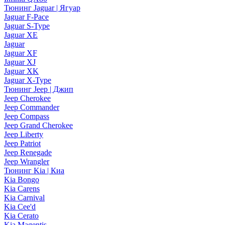
Тюнинг Jaguar | Ягуар
Jaguar F-Pace
Jaguar S-Type
Jaguar XE
Jaguar
Jaguar XF
Jaguar XJ
Jaguar XK
Jaguar X-Type
Тюнинг Jeep | Джип
Jeep Cherokee
Jeep Commander
Jeep Compass
Jeep Grand Cherokee
Jeep Liberty
Jeep Patriot
Jeep Renegade
Jeep Wrangler
Тюнинг Kia | Киа
Kia Bongo
Kia Carens
Kia Carnival
Kia Cee'd
Kia Cerato
Kia Magentis