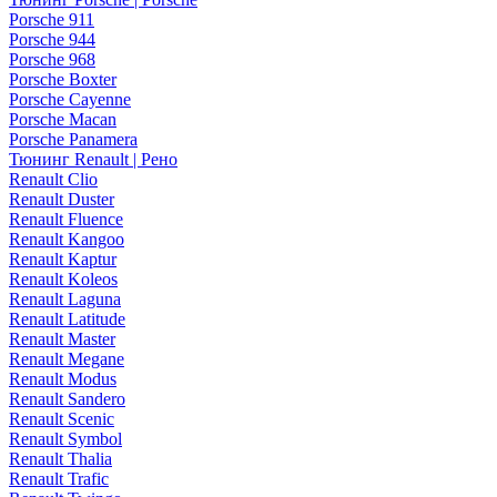
Porsche 911
Porsche 944
Porsche 968
Porsche Boxter
Porsche Cayenne
Porsche Macan
Porsche Panamera
Тюнинг Renault | Рено
Renault Clio
Renault Duster
Renault Fluence
Renault Kangoo
Renault Kaptur
Renault Koleos
Renault Laguna
Renault Latitude
Renault Master
Renault Megane
Renault Modus
Renault Sandero
Renault Scenic
Renault Symbol
Renault Thalia
Renault Trafic