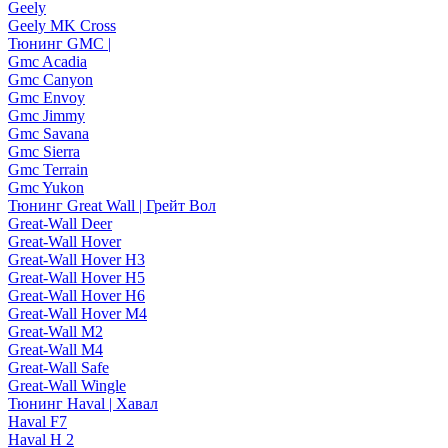
Geely
Geely MK Cross
Тюнинг GMC |
Gmc Acadia
Gmc Canyon
Gmc Envoy
Gmc Jimmy
Gmc Savana
Gmc Sierra
Gmc Terrain
Gmc Yukon
Тюнинг Great Wall | Грейт Вол
Great-Wall Deer
Great-Wall Hover
Great-Wall Hover H3
Great-Wall Hover H5
Great-Wall Hover H6
Great-Wall Hover M4
Great-Wall M2
Great-Wall M4
Great-Wall Safe
Great-Wall Wingle
Тюнинг Haval | Хавал
Haval F7
Haval H 2