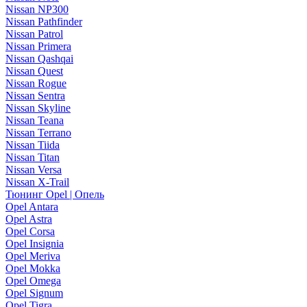
Nissan NP300
Nissan Pathfinder
Nissan Patrol
Nissan Primera
Nissan Qashqai
Nissan Quest
Nissan Rogue
Nissan Sentra
Nissan Skyline
Nissan Teana
Nissan Terrano
Nissan Tiida
Nissan Titan
Nissan Versa
Nissan X-Trail
Тюнинг Opel | Опель
Opel Antara
Opel Astra
Opel Corsa
Opel Insignia
Opel Meriva
Opel Mokka
Opel Omega
Opel Signum
Opel Tigra