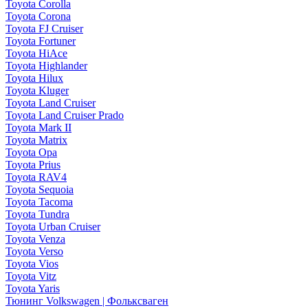
Toyota Corolla
Toyota Corona
Toyota FJ Cruiser
Toyota Fortuner
Toyota HiAce
Toyota Highlander
Toyota Hilux
Toyota Kluger
Toyota Land Cruiser
Toyota Land Cruiser Prado
Toyota Mark II
Toyota Matrix
Toyota Opa
Toyota Prius
Toyota RAV4
Toyota Sequoia
Toyota Tacoma
Toyota Tundra
Toyota Urban Cruiser
Toyota Venza
Toyota Verso
Toyota Vios
Toyota Vitz
Toyota Yaris
Тюнинг Volkswagen | Фольксваген