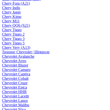
Chery Fora (A21)
Chery Indis
Chery Jaggi
Chery Kimo
Chery M11
Chery QQ6 (S21)
Chery Tiggo
Chery Tiggo 2
Chery Tiggo 3
Chery Tiggo 5
Chery Very (A13)
Тюнинг Chevrolet | Шевроле
Chevrolet Avalanche
Chevrolet Aveo
Chevrolet Blazer
Chevrolet Camaro
Chevrolet Captiva
Chevrolet Cobalt
Chevrolet Cruze
Chevrolet Epica
Chevrolet HHR
Chevrolet Lacetti
Chevrolet Lanos
Chevrolet Malibu
Chevrolet Niva