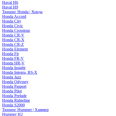
Haval H6
Haval H9
Тюнинг Honda | Хонда
Honda Accord
Honda City
Honda Civic
Honda Crosstour
Honda CR-V
Honda CR-X
Honda CR-Z
Honda Element
Honda Fit
Honda FR-V
Honda HR-V
Honda Insight
Honda Integra, RS-X
Honda Jazz
Honda Odyssey
Honda Pasport
Honda Pilot
Honda Prelude
Honda Ridgeline
Honda S2000
Тюнинг Hummer | Хаммер
Hummer H2