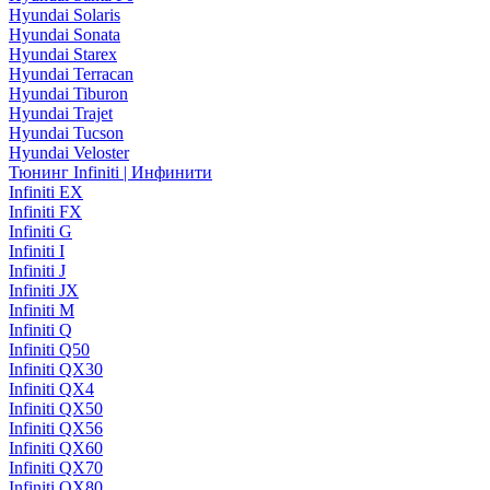
Hyundai Solaris
Hyundai Sonata
Hyundai Starex
Hyundai Terracan
Hyundai Tiburon
Hyundai Trajet
Hyundai Tucson
Hyundai Veloster
Тюнинг Infiniti | Инфинити
Infiniti EX
Infiniti FX
Infiniti G
Infiniti I
Infiniti J
Infiniti JX
Infiniti M
Infiniti Q
Infiniti Q50
Infiniti QX30
Infiniti QX4
Infiniti QX50
Infiniti QX56
Infiniti QX60
Infiniti QX70
Infiniti QX80