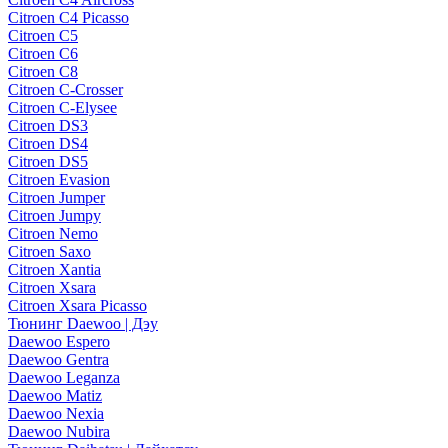
Citroen C4 Picasso
Citroen C5
Citroen C6
Citroen C8
Citroen C-Crosser
Citroen C-Elysee
Citroen DS3
Citroen DS4
Citroen DS5
Citroen Evasion
Citroen Jumper
Citroen Jumpy
Citroen Nemo
Citroen Saxo
Citroen Xantia
Citroen Xsara
Citroen Xsara Picasso
Тюнинг Daewoo | Дэу
Daewoo Espero
Daewoo Gentra
Daewoo Leganza
Daewoo Matiz
Daewoo Nexia
Daewoo Nubira