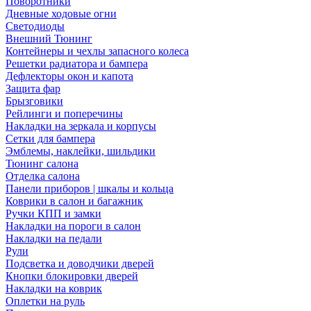
Поворотники
Дневные ходовые огни
Светодиоды
Внешний Тюнинг
Контейнеры и чехлы запасного колеса
Решетки радиатора и бампера
Дефлекторы окон и капота
Защита фар
Брызговики
Рейлинги и поперечины
Накладки на зеркала и корпусы
Сетки для бампера
Эмблемы, наклейки, шильдики
Тюнинг салона
Отделка салона
Панели приборов | шкалы и кольца
Коврики в салон и багажник
Ручки КПП и замки
Накладки на пороги в салон
Накладки на педали
Рули
Подсветка и доводчики дверей
Кнопки блокировки дверей
Накладки на коврик
Оплетки на руль