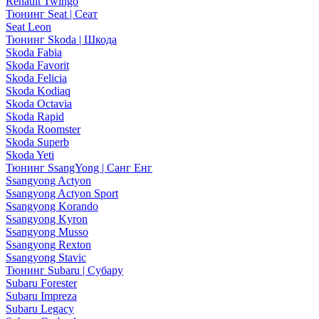
Renault Twingo
Тюнинг Seat | Сеат
Seat Leon
Тюнинг Skoda | Шкода
Skoda Fabia
Skoda Favorit
Skoda Felicia
Skoda Kodiaq
Skoda Octavia
Skoda Rapid
Skoda Roomster
Skoda Superb
Skoda Yeti
Тюнинг SsangYong | Санг Енг
Ssangyong Actyon
Ssangyong Actyon Sport
Ssangyong Korando
Ssangyong Kyron
Ssangyong Musso
Ssangyong Rexton
Ssangyong Stavic
Тюнинг Subaru | Субару
Subaru Forester
Subaru Impreza
Subaru Legacy