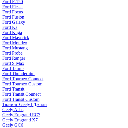
Ford F-150
Ford Fiesta
Ford Focus
Ford Fusion
Ford Galaxy
Ford Ka
Ford Kuga
Ford Maverick
Ford Mondeo
Ford Mustang
Ford Probe
Ford Ranger
Ford S-Max
Ford Taurus
Ford Thunderbird
Ford Tourneo Connect
Ford Tourneo Custom
Ford Transit
Ford Transit Connect
Ford Transit Custom
Тюнинг Geely | Джили
Geely Atlas
Geely Emgrand EC7
Geely Emgrand X7
Geely GC6