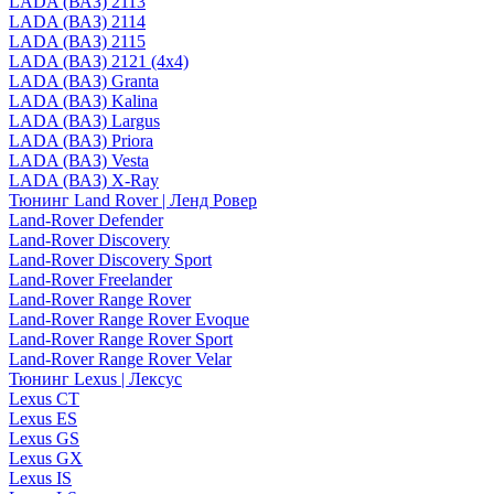
LADA (ВАЗ) 2113
LADA (ВАЗ) 2114
LADA (ВАЗ) 2115
LADA (ВАЗ) 2121 (4x4)
LADA (ВАЗ) Granta
LADA (ВАЗ) Kalina
LADA (ВАЗ) Largus
LADA (ВАЗ) Priora
LADA (ВАЗ) Vesta
LADA (ВАЗ) X-Ray
Тюнинг Land Rover | Ленд Ровер
Land-Rover Defender
Land-Rover Discovery
Land-Rover Discovery Sport
Land-Rover Freelander
Land-Rover Range Rover
Land-Rover Range Rover Evoque
Land-Rover Range Rover Sport
Land-Rover Range Rover Velar
Тюнинг Lexus | Лексус
Lexus CT
Lexus ES
Lexus GS
Lexus GX
Lexus IS