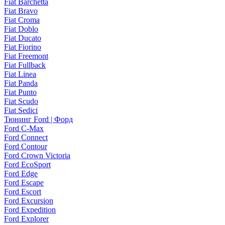
Fiat Barchetta
Fiat Bravo
Fiat Croma
Fiat Doblo
Fiat Ducato
Fiat Fiorino
Fiat Freemont
Fiat Fullback
Fiat Linea
Fiat Panda
Fiat Punto
Fiat Scudo
Fiat Sedici
Тюнинг Ford | Форд
Ford C-Max
Ford Connect
Ford Contour
Ford Crown Victoria
Ford EcoSport
Ford Edge
Ford Escape
Ford Escort
Ford Excursion
Ford Expedition
Ford Explorer