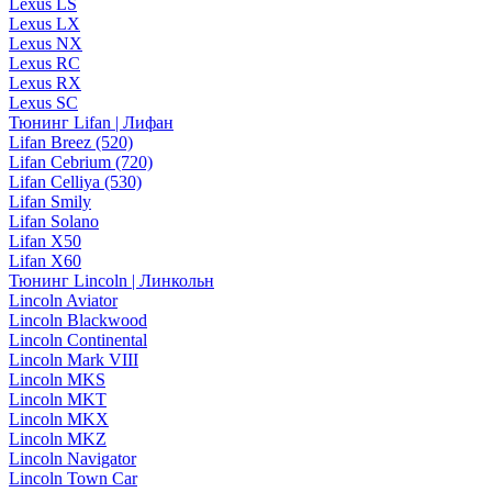
Lexus LS
Lexus LX
Lexus NX
Lexus RC
Lexus RX
Lexus SC
Тюнинг Lifan | Лифан
Lifan Breez (520)
Lifan Cebrium (720)
Lifan Celliya (530)
Lifan Smily
Lifan Solano
Lifan X50
Lifan X60
Тюнинг Lincoln | Линкольн
Lincoln Aviator
Lincoln Blackwood
Lincoln Continental
Lincoln Mark VIII
Lincoln MKS
Lincoln MKT
Lincoln MKX
Lincoln MKZ
Lincoln Navigator
Lincoln Town Car