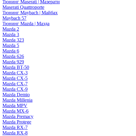
Тюнинг Maserati | Мазерати
Maserati Quattroporte
Тюнинг Maybach | Майбах
Maybach 57
Тюнинг Mazda | Мазда
Mazda 2
Mazda 3
Mazda 323
Mazda 5
Mazda 6
Mazda 626
Mazda 929
Mazda BT-50
Mazda CX-3
Mazda CX-5
Mazda CX-7
Mazda CX-9
Mazda Demio
Mazda Millenia
Mazda MPV
Mazda MX-6
Mazda Premacy
Mazda Protege
Mazda RX-7
Mazda RX-8