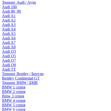
Тюнинг Audi | Ауди
Audi 100
Audi 80, 90
Audi A1
Audi A2
Audi A3
Audi A4
Audi A5
Audi A6
Audi A7
Audi A8
Audi Q3
Audi Q5
Audi Q7
Audi Q8
Audi TT
Тюнинг Bentley | Бентли
Bentley Continental GT
Тюнинг BMW | БМВ
BMW 1 серия
BMW 2 серия
Bmw 3 серия
BMW 4 серия
BMW 5 серия
BMW 6 серия