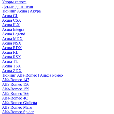
Упоры капота
Детали двигателя
Тюнинг Acura | Акура
Acura CL
Acura CSX
Acura ILX
Acura Integra
Acura Legend
Acura MDX
Acura NSX
Acura RDX
Acura RL
Acura RSX
Acura TL
Acura TSX
Acura ZDX
Тюнинг Alfa-Romeo | Альфа Ромео
Alfa-Romeo 147
Alfa-Romeo 156
Alfa-Romeo 159
Alfa-Romeo 166
Alfa-Romeo 4C
Alfa-Romeo Giulietta
Alfa-Romeo MiTo
Alfa-Romeo Spider