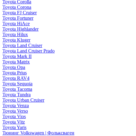
Toyota Corolla
Toyota Corona
Toyota FJ Cruiser
Toyota Fortuner
Toyota HiAce
Toyota Highlander
Toyota Hilux
Toyota Kluger
Toyota Land Cruiser
Toyota Land Cruiser Prado
Toyota Mark II
Toyota Matrix
Toyota Opa
Toyota Prius
Toyota RAV4
Toyota Sequoia
Toyota Tacoma
Toyota Tundra
Toyota Urban Cruiser
Toyota Venza
Toyota Verso
Toyota Vios
Toyota Vitz
Toyota Yaris
Тюнинг Volkswagen | Фольксваген