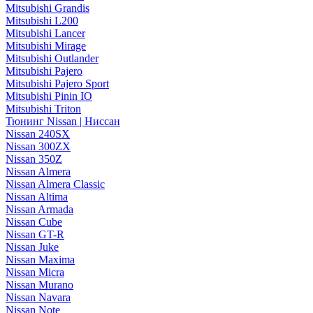
Mitsubishi Grandis
Mitsubishi L200
Mitsubishi Lancer
Mitsubishi Mirage
Mitsubishi Outlander
Mitsubishi Pajero
Mitsubishi Pajero Sport
Mitsubishi Pinin IO
Mitsubishi Triton
Тюнинг Nissan | Ниссан
Nissan 240SX
Nissan 300ZX
Nissan 350Z
Nissan Almera
Nissan Almera Classic
Nissan Altima
Nissan Armada
Nissan Cube
Nissan GT-R
Nissan Juke
Nissan Maxima
Nissan Micra
Nissan Murano
Nissan Navara
Nissan Note