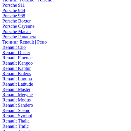
Porsche 911
Porsche 944
Porsche 968
Porsche Boxter
Porsche Cayenne
Porsche Macan
Porsche Panamera
Тюнинг Renault | Рено
Renault Clio
Renault Duster
Renault Fluence
Renault Kangoo
Renault Kaptur
Renault Koleos
Renault Laguna
Renault Latitude
Renault Master
Renault Megane
Renault Modus
Renault Sandero
Renault Scenic
Renault Symbol
Renault Thalia
Renault Trafic