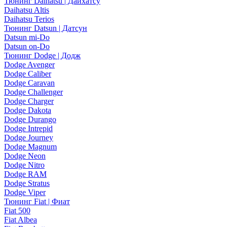
Тюнинг Daihatsu | Дайхатсу
Daihatsu Altis
Daihatsu Terios
Тюнинг Datsun | Датсун
Datsun mi-Do
Datsun on-Do
Тюнинг Dodge | Додж
Dodge Avenger
Dodge Caliber
Dodge Caravan
Dodge Challenger
Dodge Charger
Dodge Dakota
Dodge Durango
Dodge Intrepid
Dodge Journey
Dodge Magnum
Dodge Neon
Dodge Nitro
Dodge RAM
Dodge Stratus
Dodge Viper
Тюнинг Fiat | Фиат
Fiat 500
Fiat Albea