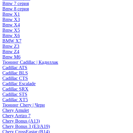
Bmw 7 серия
Bmw 8 серия
Bmw X1
Bmw X3
Bmw X4
Bmw X5
Bmw X6
BMW X7
Bmw Z3
Bmw Z4
Bmw М6
Тюнинг Cadillac | Кадиллак
Cadillac ATS
Cadillac BLS
Cadillac CTS
Cadillac Escalade
Cadillac SRX
Cadillac STS
Cadillac XT5
Тюнинг Chery | Чери
Chery Amulet
Chery Arrizo 7
Chery Bonus (A13)
Chery Bonus 3 (E3/A19)
Chery CrossEastar (B14)