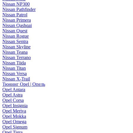
Nissan NP300
Nissan Pathfinder
Nissan Patrol
Nissan Primera
Nissan Qashqai
Nissan Quest
Nissan Rogue
Nissan Sentra
Nissan Skyline
Nissan Teana
Nissan Terrano
Nissan Tiida
Nissan Titan
Nissan Versa
Nissan X-Trail
Тюнинг Opel | Опель
Opel Antara
Opel Astra
Opel Corsa
Opel Insignia
Opel Meriva
Opel Mokka
Opel Omega
Opel Signum
Opel Tigra