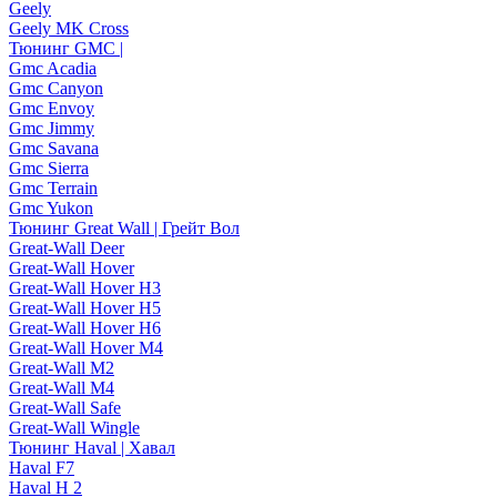
Geely
Geely MK Cross
Тюнинг GMC |
Gmc Acadia
Gmc Canyon
Gmc Envoy
Gmc Jimmy
Gmc Savana
Gmc Sierra
Gmc Terrain
Gmc Yukon
Тюнинг Great Wall | Грейт Вол
Great-Wall Deer
Great-Wall Hover
Great-Wall Hover H3
Great-Wall Hover H5
Great-Wall Hover H6
Great-Wall Hover M4
Great-Wall M2
Great-Wall M4
Great-Wall Safe
Great-Wall Wingle
Тюнинг Haval | Хавал
Haval F7
Haval H 2