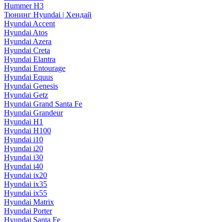
Hummer H3
Тюнинг Hyundai | Хендай
Hyundai Accent
Hyundai Atos
Hyundai Azera
Hyundai Creta
Hyundai Elantra
Hyundai Entourage
Hyundai Equus
Hyundai Genesis
Hyundai Getz
Hyundai Grand Santa Fe
Hyundai Grandeur
Hyundai H1
Hyundai H100
Hyundai i10
Hyundai i20
Hyundai i30
Hyundai i40
Hyundai ix20
Hyundai ix35
Hyundai ix55
Hyundai Matrix
Hyundai Porter
Hyundai Santa Fe