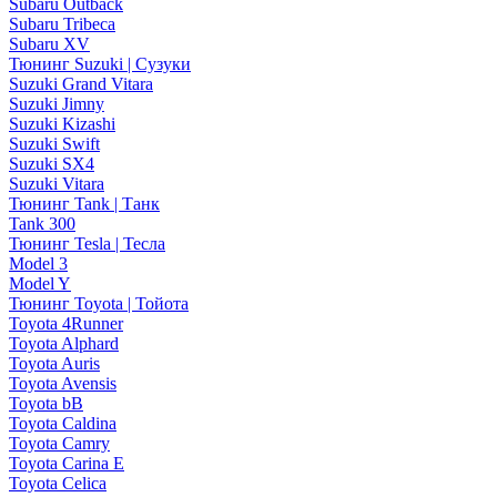
Subaru Outback
Subaru Tribeca
Subaru XV
Тюнинг Suzuki | Сузуки
Suzuki Grand Vitara
Suzuki Jimny
Suzuki Kizashi
Suzuki Swift
Suzuki SX4
Suzuki Vitara
Тюнинг Tank | Танк
Tank 300
Тюнинг Tesla | Тесла
Model 3
Model Y
Тюнинг Toyota | Тойота
Toyota 4Runner
Toyota Alphard
Toyota Auris
Toyota Avensis
Toyota bB
Toyota Caldina
Toyota Camry
Toyota Carina E
Toyota Celica