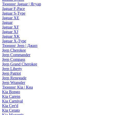
Тюнинг Jaguar | Ягуар
Jaguar F-Pace
Jaguar S-Type
Jaguar XE
Jaguar
Jaguar XF
Jaguar XJ
Jaguar XK
Jaguar X-Type
Тюнинг Jeep | Джип
Jeep Cherokee
Jeep Commander
Jeep Compass
Jeep Grand Cherokee
Jeep Liberty
Jeep Patriot
Jeep Renegade
Jeep Wrangler
Тюнинг Kia | Киа
Kia Bongo
Kia Carens
Kia Carnival
Kia Cee'd
Kia Cerato
Kia Magentis