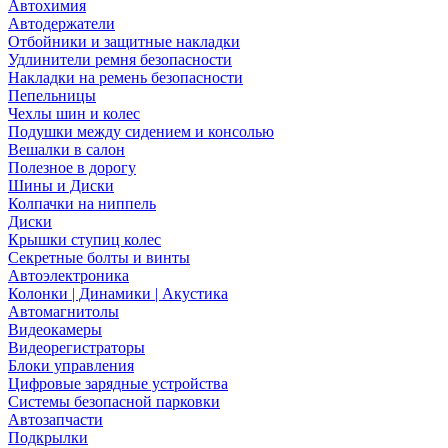
Автохимия
Автодержатели
Отбойники и защитные накладки
Удлинители ремня безопасности
Накладки на ремень безопасности
Пепельницы
Чехлы шин и колес
Подушки между сидением и консолью
Вешалки в салон
Полезное в дорогу
Шины и Диски
Колпачки на ниппель
Диски
Крышки ступиц колес
Секретные болты и винты
Автоэлектроника
Колонки | Динамики | Акустика
Автомагнитолы
Видеокамеры
Видеорегистраторы
Блоки управления
Цифровые зарядные устройства
Системы безопасной парковки
Автозапчасти
Подкрылки