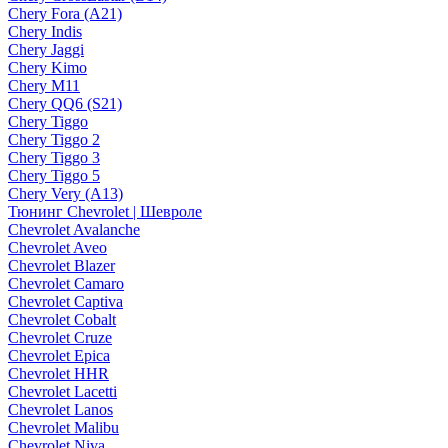
Chery Fora (A21)
Chery Indis
Chery Jaggi
Chery Kimo
Chery M11
Chery QQ6 (S21)
Chery Tiggo
Chery Tiggo 2
Chery Tiggo 3
Chery Tiggo 5
Chery Very (A13)
Тюнинг Chevrolet | Шевроле
Chevrolet Avalanche
Chevrolet Aveo
Chevrolet Blazer
Chevrolet Camaro
Chevrolet Captiva
Chevrolet Cobalt
Chevrolet Cruze
Chevrolet Epica
Chevrolet HHR
Chevrolet Lacetti
Chevrolet Lanos
Chevrolet Malibu
Chevrolet Niva