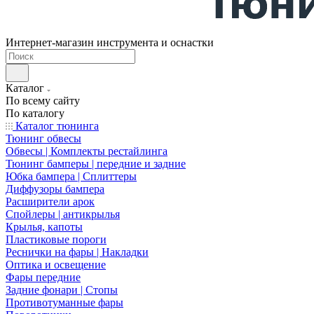
Интернет-магазин инструмента и оснастки
Каталог
По всему сайту
По каталогу
Каталог тюнинга
Тюнинг обвесы
Обвесы | Комплекты рестайлинга
Тюнинг бамперы | передние и задние
Юбка бампера | Сплиттеры
Диффузоры бампера
Расширители арок
Спойлеры | антикрылья
Крылья, капоты
Пластиковые пороги
Реснички на фары | Накладки
Оптика и освещение
Фары передние
Задние фонари | Стопы
Противотуманные фары