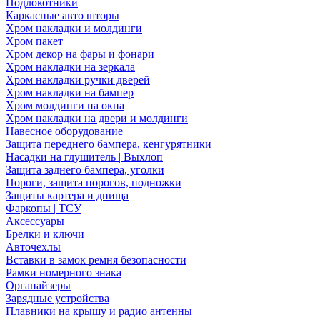
Подлокотники
Каркасные авто шторы
Хром накладки и молдинги
Хром пакет
Хром декор на фары и фонари
Хром накладки на зеркала
Хром накладки ручки дверей
Хром накладки на бампер
Хром молдинги на окна
Хром накладки на двери и молдинги
Навесное оборудование
Защита переднего бампера, кенгурятники
Насадки на глушитель | Выхлоп
Защита заднего бампера, уголки
Пороги, защита порогов, подножки
Защиты картера и днища
Фаркопы | ТСУ
Аксессуары
Брелки и ключи
Авточехлы
Вставки в замок ремня безопасности
Рамки номерного знака
Органайзеры
Зарядные устройства
Плавники на крышу и радио антенны