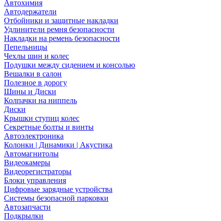
Автохимия
Автодержатели
Отбойники и защитные накладки
Удлинители ремня безопасности
Накладки на ремень безопасности
Пепельницы
Чехлы шин и колес
Подушки между сидением и консолью
Вешалки в салон
Полезное в дорогу
Шины и Диски
Колпачки на ниппель
Диски
Крышки ступиц колес
Секретные болты и винты
Автоэлектроника
Колонки | Динамики | Акустика
Автомагнитолы
Видеокамеры
Видеорегистраторы
Блоки управления
Цифровые зарядные устройства
Системы безопасной парковки
Автозапчасти
Подкрылки