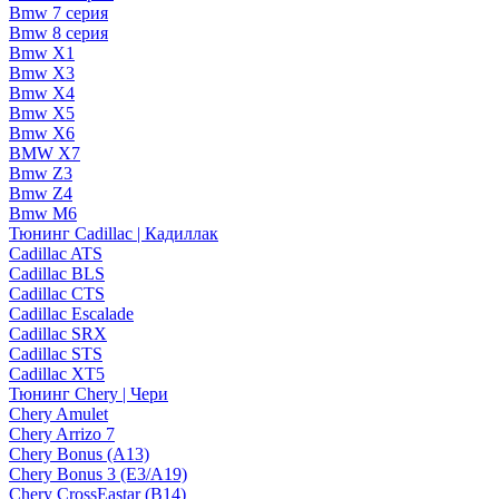
Bmw 7 серия
Bmw 8 серия
Bmw X1
Bmw X3
Bmw X4
Bmw X5
Bmw X6
BMW X7
Bmw Z3
Bmw Z4
Bmw М6
Тюнинг Cadillac | Кадиллак
Cadillac ATS
Cadillac BLS
Cadillac CTS
Cadillac Escalade
Cadillac SRX
Cadillac STS
Cadillac XT5
Тюнинг Chery | Чери
Chery Amulet
Chery Arrizo 7
Chery Bonus (A13)
Chery Bonus 3 (E3/A19)
Chery CrossEastar (B14)