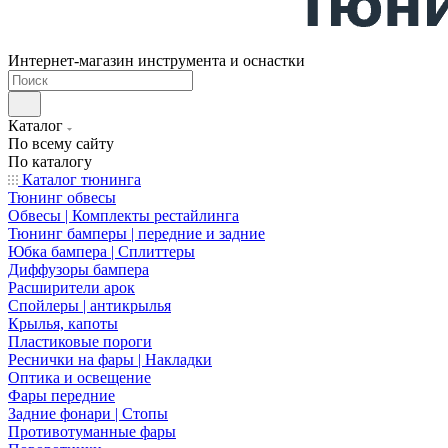
Интернет-магазин инструмента и оснастки
Каталог
По всему сайту
По каталогу
Каталог тюнинга
Тюнинг обвесы
Обвесы | Комплекты рестайлинга
Тюнинг бамперы | передние и задние
Юбка бампера | Сплиттеры
Диффузоры бампера
Расширители арок
Спойлеры | антикрылья
Крылья, капоты
Пластиковые пороги
Реснички на фары | Накладки
Оптика и освещение
Фары передние
Задние фонари | Стопы
Противотуманные фары