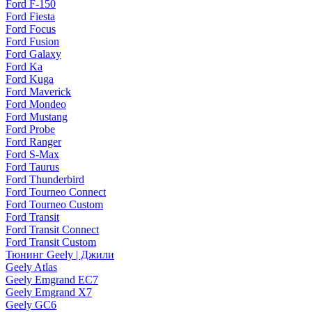
Ford F-150
Ford Fiesta
Ford Focus
Ford Fusion
Ford Galaxy
Ford Ka
Ford Kuga
Ford Maverick
Ford Mondeo
Ford Mustang
Ford Probe
Ford Ranger
Ford S-Max
Ford Taurus
Ford Thunderbird
Ford Tourneo Connect
Ford Tourneo Custom
Ford Transit
Ford Transit Connect
Ford Transit Custom
Тюнинг Geely | Джили
Geely Atlas
Geely Emgrand EC7
Geely Emgrand X7
Geely GC6