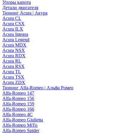
Упоры капота
Детали двигателя
Тюнинг Acura | Акура
Acura CL
Acura CSX
Acura ILX
Acura Integra
Acura Legend
Acura MDX
Acura NSX
Acura RDX
Acura RL
Acura RSX
Acura TL
Acura TSX
Acura ZDX
Тюнинг Alfa-Romeo | Альфа Ромео
Alfa-Romeo 147
Alfa-Romeo 156
Alfa-Romeo 159
Alfa-Romeo 166
Alfa-Romeo 4C
Alfa-Romeo Giulietta
Alfa-Romeo MiTo
Alfa-Romeo Spider