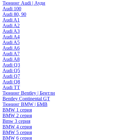
Тюнинг Audi | Ауди
Audi 100
Audi 80, 90
Audi A1
Audi A2
Audi A3
Audi A4
Audi A5
Audi A6
Audi A7
Audi A8
Audi Q3
Audi Q5
Audi Q7
Audi Q8
Audi TT
Тюнинг Bentley | Бентли
Bentley Continental GT
Тюнинг BMW | БМВ
BMW 1 серия
BMW 2 серия
Bmw 3 серия
BMW 4 серия
BMW 5 серия
BMW 6 серия