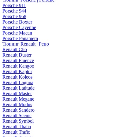
Porsche 911
Porsche 944
Porsche 968
Porsche Boxter
Porsche Cayenne
Porsche Macan
Porsche Panamera
Тюнинг Renault | Рено
Renault Clio
Renault Duster
Renault Fluence
Renault Kangoo
Renault Kaptur
Renault Koleos
Renault Laguna
Renault Latitude
Renault Master
Renault Megane
Renault Modus
Renault Sandero
Renault Scenic
Renault Symbol
Renault Thalia
Renault Trafic