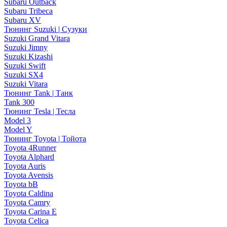
Subaru Outback
Subaru Tribeca
Subaru XV
Тюнинг Suzuki | Сузуки
Suzuki Grand Vitara
Suzuki Jimny
Suzuki Kizashi
Suzuki Swift
Suzuki SX4
Suzuki Vitara
Тюнинг Tank | Танк
Tank 300
Тюнинг Tesla | Тесла
Model 3
Model Y
Тюнинг Toyota | Тойота
Toyota 4Runner
Toyota Alphard
Toyota Auris
Toyota Avensis
Toyota bB
Toyota Caldina
Toyota Camry
Toyota Carina E
Toyota Celica