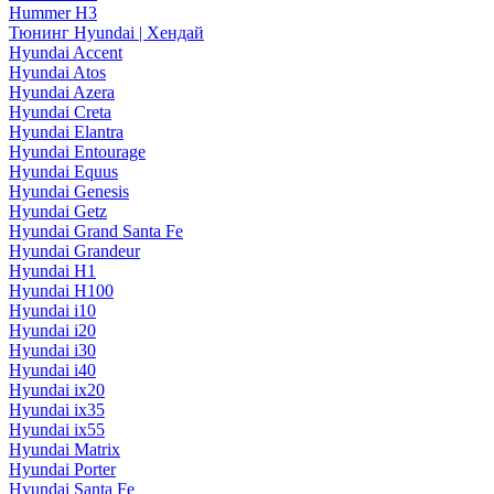
Hummer H3
Тюнинг Hyundai | Хендай
Hyundai Accent
Hyundai Atos
Hyundai Azera
Hyundai Creta
Hyundai Elantra
Hyundai Entourage
Hyundai Equus
Hyundai Genesis
Hyundai Getz
Hyundai Grand Santa Fe
Hyundai Grandeur
Hyundai H1
Hyundai H100
Hyundai i10
Hyundai i20
Hyundai i30
Hyundai i40
Hyundai ix20
Hyundai ix35
Hyundai ix55
Hyundai Matrix
Hyundai Porter
Hyundai Santa Fe