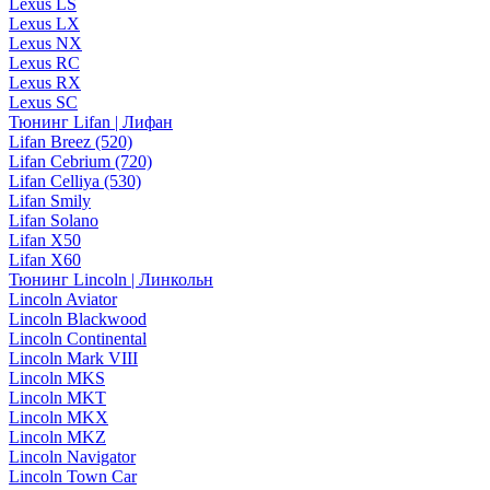
Lexus LS
Lexus LX
Lexus NX
Lexus RC
Lexus RX
Lexus SC
Тюнинг Lifan | Лифан
Lifan Breez (520)
Lifan Cebrium (720)
Lifan Celliya (530)
Lifan Smily
Lifan Solano
Lifan X50
Lifan X60
Тюнинг Lincoln | Линкольн
Lincoln Aviator
Lincoln Blackwood
Lincoln Continental
Lincoln Mark VIII
Lincoln MKS
Lincoln MKT
Lincoln MKX
Lincoln MKZ
Lincoln Navigator
Lincoln Town Car