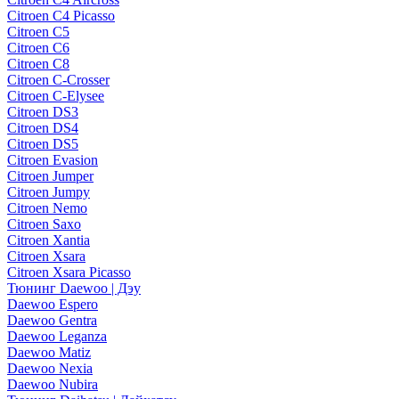
Citroen C4 Picasso
Citroen C5
Citroen C6
Citroen C8
Citroen C-Crosser
Citroen C-Elysee
Citroen DS3
Citroen DS4
Citroen DS5
Citroen Evasion
Citroen Jumper
Citroen Jumpy
Citroen Nemo
Citroen Saxo
Citroen Xantia
Citroen Xsara
Citroen Xsara Picasso
Тюнинг Daewoo | Дэу
Daewoo Espero
Daewoo Gentra
Daewoo Leganza
Daewoo Matiz
Daewoo Nexia
Daewoo Nubira