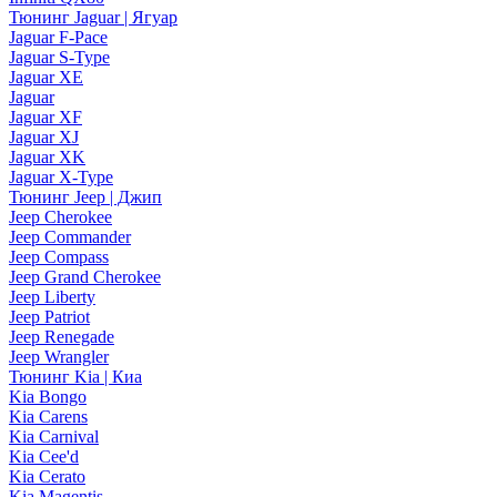
Тюнинг Jaguar | Ягуар
Jaguar F-Pace
Jaguar S-Type
Jaguar XE
Jaguar
Jaguar XF
Jaguar XJ
Jaguar XK
Jaguar X-Type
Тюнинг Jeep | Джип
Jeep Cherokee
Jeep Commander
Jeep Compass
Jeep Grand Cherokee
Jeep Liberty
Jeep Patriot
Jeep Renegade
Jeep Wrangler
Тюнинг Kia | Киа
Kia Bongo
Kia Carens
Kia Carnival
Kia Cee'd
Kia Cerato
Kia Magentis