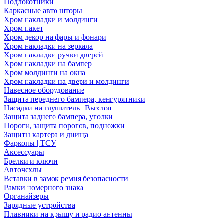
Подлокотники
Каркасные авто шторы
Хром накладки и молдинги
Хром пакет
Хром декор на фары и фонари
Хром накладки на зеркала
Хром накладки ручки дверей
Хром накладки на бампер
Хром молдинги на окна
Хром накладки на двери и молдинги
Навесное оборудование
Защита переднего бампера, кенгурятники
Насадки на глушитель | Выхлоп
Защита заднего бампера, уголки
Пороги, защита порогов, подножки
Защиты картера и днища
Фаркопы | ТСУ
Аксессуары
Брелки и ключи
Авточехлы
Вставки в замок ремня безопасности
Рамки номерного знака
Органайзеры
Зарядные устройства
Плавники на крышу и радио антенны