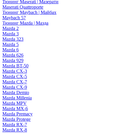
Тюнинг Maserati | Мазерати
Maserati Quattroporte
Тюнинг Maybach | Майбах
Maybach 57
Тюнинг Mazda | Мазда
Mazda 2
Mazda 3
Mazda 323
Mazda 5
Mazda 6
Mazda 626
Mazda 929
Mazda BT-50
Mazda CX-3
Mazda CX-5
Mazda CX-7
Mazda CX-9
Mazda Demio
Mazda Millenia
Mazda MPV
Mazda MX-6
Mazda Premacy
Mazda Protege
Mazda RX-7
Mazda RX-8