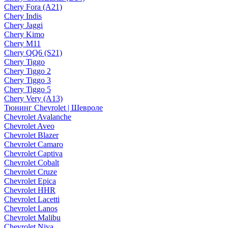
Chery Fora (A21)
Chery Indis
Chery Jaggi
Chery Kimo
Chery M11
Chery QQ6 (S21)
Chery Tiggo
Chery Tiggo 2
Chery Tiggo 3
Chery Tiggo 5
Chery Very (A13)
Тюнинг Chevrolet | Шевроле
Chevrolet Avalanche
Chevrolet Aveo
Chevrolet Blazer
Chevrolet Camaro
Chevrolet Captiva
Chevrolet Cobalt
Chevrolet Cruze
Chevrolet Epica
Chevrolet HHR
Chevrolet Lacetti
Chevrolet Lanos
Chevrolet Malibu
Chevrolet Niva