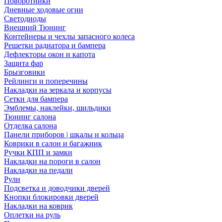
Поворотники
Дневные ходовые огни
Светодиоды
Внешний Тюнинг
Контейнеры и чехлы запасного колеса
Решетки радиатора и бампера
Дефлекторы окон и капота
Защита фар
Брызговики
Рейлинги и поперечины
Накладки на зеркала и корпусы
Сетки для бампера
Эмблемы, наклейки, шильдики
Тюнинг салона
Отделка салона
Панели приборов | шкалы и кольца
Коврики в салон и багажник
Ручки КПП и замки
Накладки на пороги в салон
Накладки на педали
Рули
Подсветка и доводчики дверей
Кнопки блокировки дверей
Накладки на коврик
Оплетки на руль