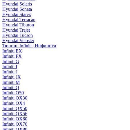
Hyundai Solaris
Hyundai Sonata
Hyundai Starex
Hyundai Terracan
Hyundai Tiburon
Hyundai Trajet
Hyundai Tucson
Hyundai Veloster
Тюнинг Infiniti | Инфинити
Infiniti EX
Infiniti FX
Infiniti G
Infiniti I
Infiniti J
Infiniti JX
Infiniti M
Infiniti Q
Infiniti Q50
Infiniti QX30
Infiniti QX4
Infiniti QX50
Infiniti QX56
Infiniti QX60
Infiniti QX70
Infiniti QX80