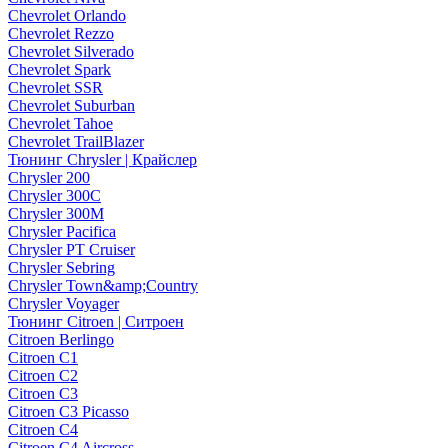
Chevrolet Orlando
Chevrolet Rezzo
Chevrolet Silverado
Chevrolet Spark
Chevrolet SSR
Chevrolet Suburban
Chevrolet Tahoe
Chevrolet TrailBlazer
Тюнинг Chrysler | Крайслер
Chrysler 200
Chrysler 300C
Chrysler 300M
Chrysler Pacifica
Chrysler PT Cruiser
Chrysler Sebring
Chrysler Town&amp;Country
Chrysler Voyager
Тюнинг Citroen | Ситроен
Citroen Berlingo
Citroen C1
Citroen C2
Citroen C3
Citroen C3 Picasso
Citroen C4
Citroen C4 Aircross