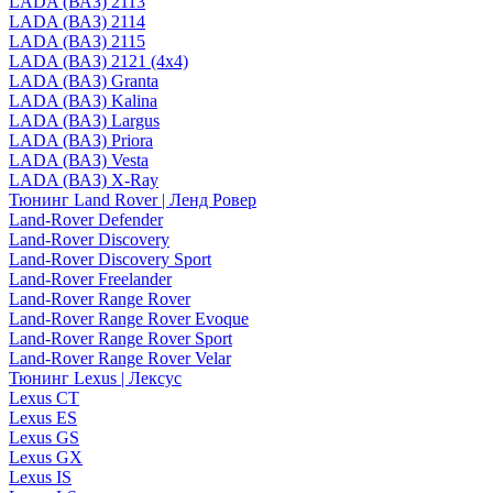
LADA (ВАЗ) 2113
LADA (ВАЗ) 2114
LADA (ВАЗ) 2115
LADA (ВАЗ) 2121 (4x4)
LADA (ВАЗ) Granta
LADA (ВАЗ) Kalina
LADA (ВАЗ) Largus
LADA (ВАЗ) Priora
LADA (ВАЗ) Vesta
LADA (ВАЗ) X-Ray
Тюнинг Land Rover | Ленд Ровер
Land-Rover Defender
Land-Rover Discovery
Land-Rover Discovery Sport
Land-Rover Freelander
Land-Rover Range Rover
Land-Rover Range Rover Evoque
Land-Rover Range Rover Sport
Land-Rover Range Rover Velar
Тюнинг Lexus | Лексус
Lexus CT
Lexus ES
Lexus GS
Lexus GX
Lexus IS