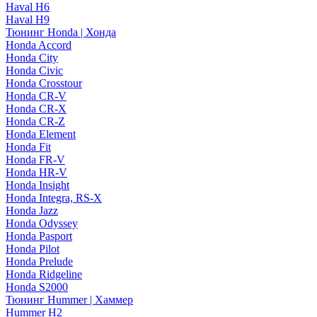
Haval H6
Haval H9
Тюнинг Honda | Хонда
Honda Accord
Honda City
Honda Civic
Honda Crosstour
Honda CR-V
Honda CR-X
Honda CR-Z
Honda Element
Honda Fit
Honda FR-V
Honda HR-V
Honda Insight
Honda Integra, RS-X
Honda Jazz
Honda Odyssey
Honda Pasport
Honda Pilot
Honda Prelude
Honda Ridgeline
Honda S2000
Тюнинг Hummer | Хаммер
Hummer H2