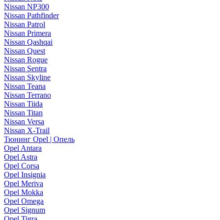
Nissan NP300
Nissan Pathfinder
Nissan Patrol
Nissan Primera
Nissan Qashqai
Nissan Quest
Nissan Rogue
Nissan Sentra
Nissan Skyline
Nissan Teana
Nissan Terrano
Nissan Tiida
Nissan Titan
Nissan Versa
Nissan X-Trail
Тюнинг Opel | Опель
Opel Antara
Opel Astra
Opel Corsa
Opel Insignia
Opel Meriva
Opel Mokka
Opel Omega
Opel Signum
Opel Tigra