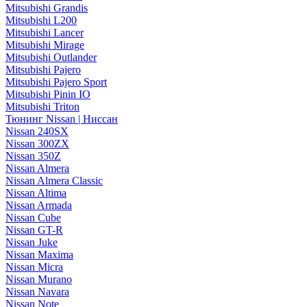
Mitsubishi Grandis
Mitsubishi L200
Mitsubishi Lancer
Mitsubishi Mirage
Mitsubishi Outlander
Mitsubishi Pajero
Mitsubishi Pajero Sport
Mitsubishi Pinin IO
Mitsubishi Triton
Тюнинг Nissan | Ниссан
Nissan 240SX
Nissan 300ZX
Nissan 350Z
Nissan Almera
Nissan Almera Classic
Nissan Altima
Nissan Armada
Nissan Cube
Nissan GT-R
Nissan Juke
Nissan Maxima
Nissan Micra
Nissan Murano
Nissan Navara
Nissan Note