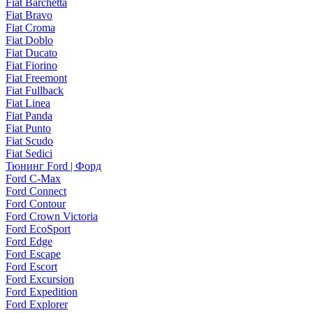
Fiat Barchetta
Fiat Bravo
Fiat Croma
Fiat Doblo
Fiat Ducato
Fiat Fiorino
Fiat Freemont
Fiat Fullback
Fiat Linea
Fiat Panda
Fiat Punto
Fiat Scudo
Fiat Sedici
Тюнинг Ford | Форд
Ford C-Max
Ford Connect
Ford Contour
Ford Crown Victoria
Ford EcoSport
Ford Edge
Ford Escape
Ford Escort
Ford Excursion
Ford Expedition
Ford Explorer