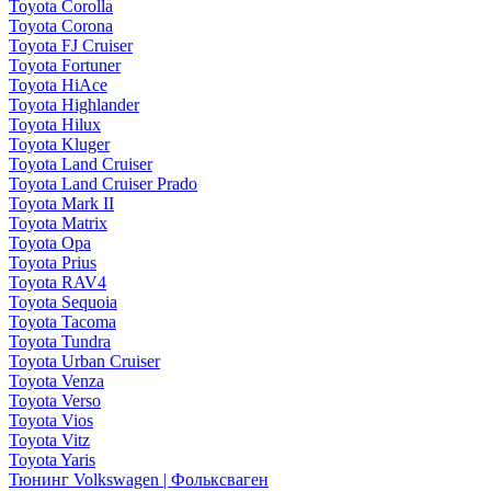
Toyota Corolla
Toyota Corona
Toyota FJ Cruiser
Toyota Fortuner
Toyota HiAce
Toyota Highlander
Toyota Hilux
Toyota Kluger
Toyota Land Cruiser
Toyota Land Cruiser Prado
Toyota Mark II
Toyota Matrix
Toyota Opa
Toyota Prius
Toyota RAV4
Toyota Sequoia
Toyota Tacoma
Toyota Tundra
Toyota Urban Cruiser
Toyota Venza
Toyota Verso
Toyota Vios
Toyota Vitz
Toyota Yaris
Тюнинг Volkswagen | Фольксваген