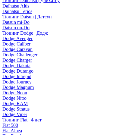
Тюнинг Daihatsu | Дайхатсу
Daihatsu Altis
Daihatsu Terios
Тюнинг Datsun | Датсун
Datsun mi-Do
Datsun on-Do
Тюнинг Dodge | Додж
Dodge Avenger
Dodge Caliber
Dodge Caravan
Dodge Challenger
Dodge Charger
Dodge Dakota
Dodge Durango
Dodge Intrepid
Dodge Journey
Dodge Magnum
Dodge Neon
Dodge Nitro
Dodge RAM
Dodge Stratus
Dodge Viper
Тюнинг Fiat | Фиат
Fiat 500
Fiat Albea