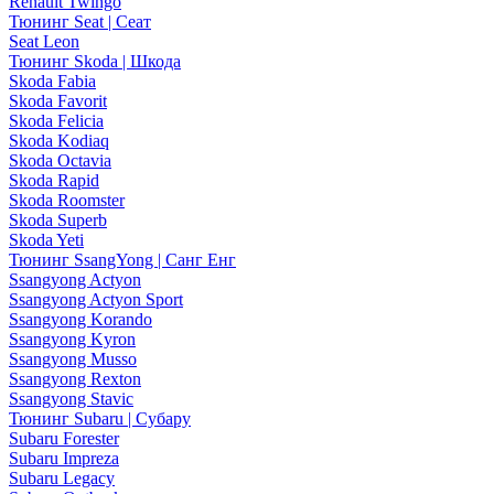
Renault Twingo
Тюнинг Seat | Сеат
Seat Leon
Тюнинг Skoda | Шкода
Skoda Fabia
Skoda Favorit
Skoda Felicia
Skoda Kodiaq
Skoda Octavia
Skoda Rapid
Skoda Roomster
Skoda Superb
Skoda Yeti
Тюнинг SsangYong | Санг Енг
Ssangyong Actyon
Ssangyong Actyon Sport
Ssangyong Korando
Ssangyong Kyron
Ssangyong Musso
Ssangyong Rexton
Ssangyong Stavic
Тюнинг Subaru | Субару
Subaru Forester
Subaru Impreza
Subaru Legacy