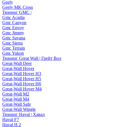
Geely
Geely MK Cross
Тюнинг GMC |
Gmc Acadia
Gmc Canyon
Gmc Envoy
Gmc Jimmy
Gmc Savana
Gmc Sierra
Gmc Terrain
Gmc Yukon
Тюнинг Great Wall | Грейт Вол
Great-Wall Deer
Great-Wall Hover
Great-Wall Hover H3
Great-Wall Hover H5
Great-Wall Hover H6
Great-Wall Hover M4
Great-Wall M2
Great-Wall M4
Great-Wall Safe
Great-Wall Wingle
Тюнинг Haval | Хавал
Haval F7
Haval H 2