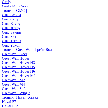
Geely
Geely MK Cross
Тюнинг GMC |
Gmc Acadia
Gmc Canyon
Gmc Envoy
Gmc Jimmy
Gmc Savana
Gmc Sierra
Gmc Terrain
Gmc Yukon
Тюнинг Great Wall | Грейт Вол
Great-Wall Deer
Great-Wall Hover
Great-Wall Hover H3
Great-Wall Hover H5
Great-Wall Hover H6
Great-Wall Hover M4
Great-Wall M2
Great-Wall M4
Great-Wall Safe
Great-Wall Wingle
Тюнинг Haval | Хавал
Haval F7
Haval H 2