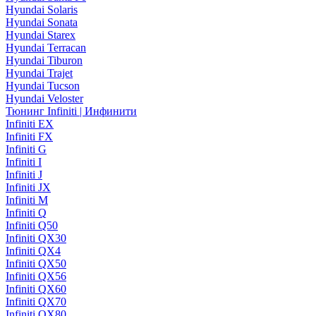
Hyundai Solaris
Hyundai Sonata
Hyundai Starex
Hyundai Terracan
Hyundai Tiburon
Hyundai Trajet
Hyundai Tucson
Hyundai Veloster
Тюнинг Infiniti | Инфинити
Infiniti EX
Infiniti FX
Infiniti G
Infiniti I
Infiniti J
Infiniti JX
Infiniti M
Infiniti Q
Infiniti Q50
Infiniti QX30
Infiniti QX4
Infiniti QX50
Infiniti QX56
Infiniti QX60
Infiniti QX70
Infiniti QX80