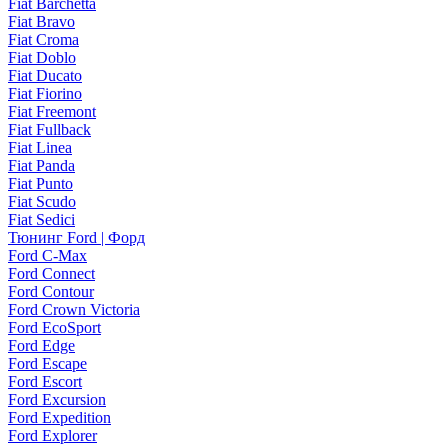
Fiat Barchetta
Fiat Bravo
Fiat Croma
Fiat Doblo
Fiat Ducato
Fiat Fiorino
Fiat Freemont
Fiat Fullback
Fiat Linea
Fiat Panda
Fiat Punto
Fiat Scudo
Fiat Sedici
Тюнинг Ford | Форд
Ford C-Max
Ford Connect
Ford Contour
Ford Crown Victoria
Ford EcoSport
Ford Edge
Ford Escape
Ford Escort
Ford Excursion
Ford Expedition
Ford Explorer