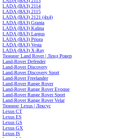
LADA (ВАЗ) 2113
LADA (ВАЗ) 2114
LADA (ВАЗ) 2115
LADA (ВАЗ) 2121 (4x4)
LADA (ВАЗ) Granta
LADA (ВАЗ) Kalina
LADA (ВАЗ) Largus
LADA (ВАЗ) Priora
LADA (ВАЗ) Vesta
LADA (ВАЗ) X-Ray
Тюнинг Land Rover | Ленд Ровер
Land-Rover Defender
Land-Rover Discovery
Land-Rover Discovery Sport
Land-Rover Freelander
Land-Rover Range Rover
Land-Rover Range Rover Evoque
Land-Rover Range Rover Sport
Land-Rover Range Rover Velar
Тюнинг Lexus | Лексус
Lexus CT
Lexus ES
Lexus GS
Lexus GX
Lexus IS