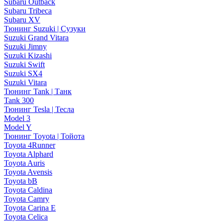
Subaru Outback
Subaru Tribeca
Subaru XV
Тюнинг Suzuki | Сузуки
Suzuki Grand Vitara
Suzuki Jimny
Suzuki Kizashi
Suzuki Swift
Suzuki SX4
Suzuki Vitara
Тюнинг Tank | Танк
Tank 300
Тюнинг Tesla | Тесла
Model 3
Model Y
Тюнинг Toyota | Тойота
Toyota 4Runner
Toyota Alphard
Toyota Auris
Toyota Avensis
Toyota bB
Toyota Caldina
Toyota Camry
Toyota Carina E
Toyota Celica