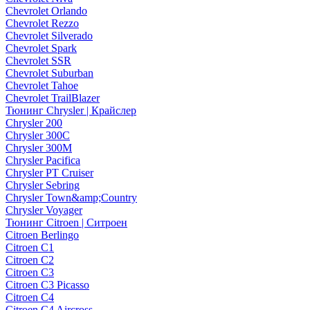
Chevrolet Orlando
Chevrolet Rezzo
Chevrolet Silverado
Chevrolet Spark
Chevrolet SSR
Chevrolet Suburban
Chevrolet Tahoe
Chevrolet TrailBlazer
Тюнинг Chrysler | Крайслер
Chrysler 200
Chrysler 300C
Chrysler 300M
Chrysler Pacifica
Chrysler PT Cruiser
Chrysler Sebring
Chrysler Town&amp;Country
Chrysler Voyager
Тюнинг Citroen | Ситроен
Citroen Berlingo
Citroen C1
Citroen C2
Citroen C3
Citroen C3 Picasso
Citroen C4
Citroen C4 Aircross