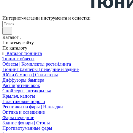
Интернет-магазин инструмента и оснастки
Каталог
По всему сайту
По каталогу
Каталог тюнинга
Тюнинг обвесы
Обвесы | Комплекты рестайлинга
Тюнинг бамперы | передние и задние
Юбка бампера | Сплиттеры
Диффузоры бампера
Расширители арок
Спойлеры | антикрылья
Крылья, капоты
Пластиковые пороги
Реснички на фары | Накладки
Оптика и освещение
Фары передние
Задние фонари | Стопы
Противотуманные фары