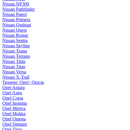
Nissan NP300
Nissan Pathfinder
Nissan Patrol
Nissan Primera
Nissan Qashqai
Nissan Quest
Nissan Rogue
Nissan Sentra
Nissan Skyline
Nissan Teana
Nissan Terrano
Nissan Tiida
Nissan Titan
Nissan Versa
Nissan X-Trail
Тюнинг Opel | Опель
Opel Antara
Opel Astra
Opel Corsa
Opel Insignia
Opel Meriva
Opel Mokka
Opel Omega
Opel Signum
Opel Tigra