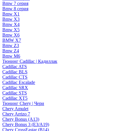
Bmw 7 серия
Bmw 8 серия
Bmw X1
Bmw X3
Bmw X4
Bmw X5
Bmw X6
BMW X7
Bmw Z3
Bmw Z4
Bmw М6
Тюнинг Cadillac | Кадиллак
Cadillac ATS
Cadillac BLS
Cadillac CTS
Cadillac Escalade
Cadillac SRX
Cadillac STS
Cadillac XT5
Тюнинг Chery | Чери
Chery Amulet
Chery Arrizo 7
Chery Bonus (A13)
Chery Bonus 3 (E3/A19)
Chery CrossEastar (B14)