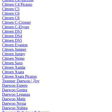
Citroen C4 Picasso
Citroen C5
Citroen C6
Citroen C8
Citroen C-Crosser
Citroen C-Elysee
Citroen DS3
Citroen DS4
Citroen DS5
Citroen Evasion
Citroen Jumper
Citroen Jumpy
Citroen Nemo
Citroen Saxo
Citroen Xantia
Citroen Xsara
Citroen Xsara Picasso
Тюнинг Daewoo | Дэу
Daewoo Espero
Daewoo Gentra
Daewoo Leganza
Daewoo Matiz
Daewoo Nexia
Daewoo Nubira