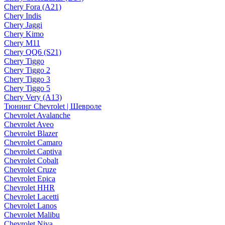
Chery Fora (A21)
Chery Indis
Chery Jaggi
Chery Kimo
Chery M11
Chery QQ6 (S21)
Chery Tiggo
Chery Tiggo 2
Chery Tiggo 3
Chery Tiggo 5
Chery Very (A13)
Тюнинг Chevrolet | Шевроле
Chevrolet Avalanche
Chevrolet Aveo
Chevrolet Blazer
Chevrolet Camaro
Chevrolet Captiva
Chevrolet Cobalt
Chevrolet Cruze
Chevrolet Epica
Chevrolet HHR
Chevrolet Lacetti
Chevrolet Lanos
Chevrolet Malibu
Chevrolet Niva