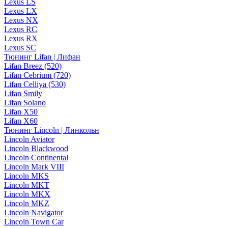
Lexus LS
Lexus LX
Lexus NX
Lexus RC
Lexus RX
Lexus SC
Тюнинг Lifan | Лифан
Lifan Breez (520)
Lifan Cebrium (720)
Lifan Celliya (530)
Lifan Smily
Lifan Solano
Lifan X50
Lifan X60
Тюнинг Lincoln | Линкольн
Lincoln Aviator
Lincoln Blackwood
Lincoln Continental
Lincoln Mark VIII
Lincoln MKS
Lincoln MKT
Lincoln MKX
Lincoln MKZ
Lincoln Navigator
Lincoln Town Car