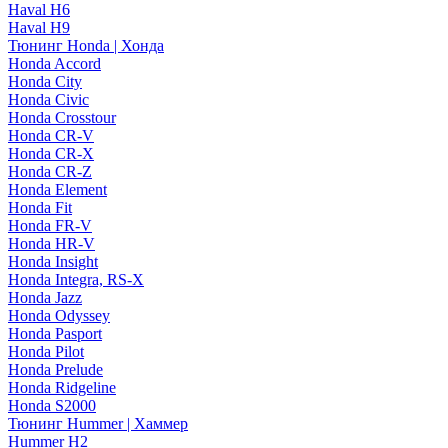
Haval H6
Haval H9
Тюнинг Honda | Хонда
Honda Accord
Honda City
Honda Civic
Honda Crosstour
Honda CR-V
Honda CR-X
Honda CR-Z
Honda Element
Honda Fit
Honda FR-V
Honda HR-V
Honda Insight
Honda Integra, RS-X
Honda Jazz
Honda Odyssey
Honda Pasport
Honda Pilot
Honda Prelude
Honda Ridgeline
Honda S2000
Тюнинг Hummer | Хаммер
Hummer H2