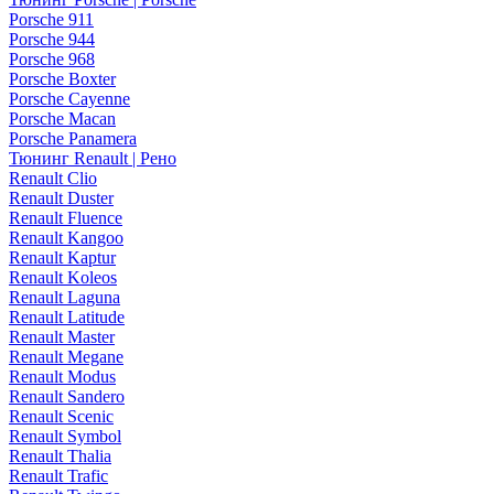
Porsche 911
Porsche 944
Porsche 968
Porsche Boxter
Porsche Cayenne
Porsche Macan
Porsche Panamera
Тюнинг Renault | Рено
Renault Clio
Renault Duster
Renault Fluence
Renault Kangoo
Renault Kaptur
Renault Koleos
Renault Laguna
Renault Latitude
Renault Master
Renault Megane
Renault Modus
Renault Sandero
Renault Scenic
Renault Symbol
Renault Thalia
Renault Trafic