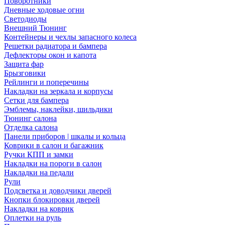
Поворотники
Дневные ходовые огни
Светодиоды
Внешний Тюнинг
Контейнеры и чехлы запасного колеса
Решетки радиатора и бампера
Дефлекторы окон и капота
Защита фар
Брызговики
Рейлинги и поперечины
Накладки на зеркала и корпусы
Сетки для бампера
Эмблемы, наклейки, шильдики
Тюнинг салона
Отделка салона
Панели приборов | шкалы и кольца
Коврики в салон и багажник
Ручки КПП и замки
Накладки на пороги в салон
Накладки на педали
Рули
Подсветка и доводчики дверей
Кнопки блокировки дверей
Накладки на коврик
Оплетки на руль