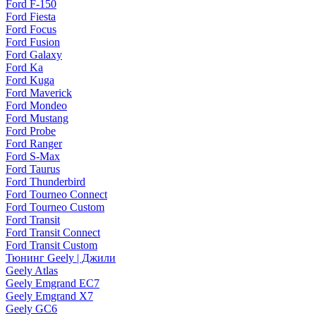
Ford F-150
Ford Fiesta
Ford Focus
Ford Fusion
Ford Galaxy
Ford Ka
Ford Kuga
Ford Maverick
Ford Mondeo
Ford Mustang
Ford Probe
Ford Ranger
Ford S-Max
Ford Taurus
Ford Thunderbird
Ford Tourneo Connect
Ford Tourneo Custom
Ford Transit
Ford Transit Connect
Ford Transit Custom
Тюнинг Geely | Джили
Geely Atlas
Geely Emgrand EC7
Geely Emgrand X7
Geely GC6