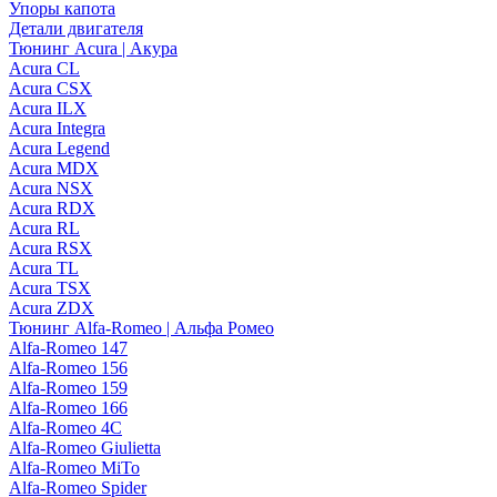
Упоры капота
Детали двигателя
Тюнинг Acura | Акура
Acura CL
Acura CSX
Acura ILX
Acura Integra
Acura Legend
Acura MDX
Acura NSX
Acura RDX
Acura RL
Acura RSX
Acura TL
Acura TSX
Acura ZDX
Тюнинг Alfa-Romeo | Альфа Ромео
Alfa-Romeo 147
Alfa-Romeo 156
Alfa-Romeo 159
Alfa-Romeo 166
Alfa-Romeo 4C
Alfa-Romeo Giulietta
Alfa-Romeo MiTo
Alfa-Romeo Spider