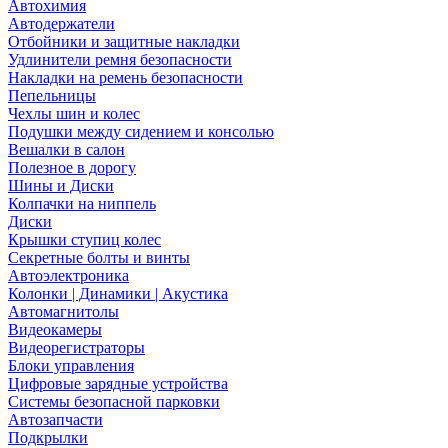
Автохимия
Автодержатели
Отбойники и защитные накладки
Удлинители ремня безопасности
Накладки на ремень безопасности
Пепельницы
Чехлы шин и колес
Подушки между сидением и консолью
Вешалки в салон
Полезное в дорогу
Шины и Диски
Колпачки на ниппель
Диски
Крышки ступиц колес
Секретные болты и винты
Автоэлектроника
Колонки | Динамики | Акустика
Автомагнитолы
Видеокамеры
Видеорегистраторы
Блоки управления
Цифровые зарядные устройства
Системы безопасной парковки
Автозапчасти
Подкрылки