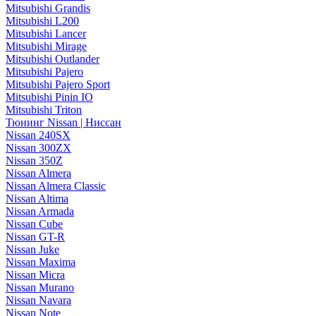
Mitsubishi Grandis
Mitsubishi L200
Mitsubishi Lancer
Mitsubishi Mirage
Mitsubishi Outlander
Mitsubishi Pajero
Mitsubishi Pajero Sport
Mitsubishi Pinin IO
Mitsubishi Triton
Тюнинг Nissan | Ниссан
Nissan 240SX
Nissan 300ZX
Nissan 350Z
Nissan Almera
Nissan Almera Classic
Nissan Altima
Nissan Armada
Nissan Cube
Nissan GT-R
Nissan Juke
Nissan Maxima
Nissan Micra
Nissan Murano
Nissan Navara
Nissan Note