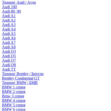
Тюнинг Audi | Ауди
Audi 100
Audi 80, 90
Audi A1
Audi A2
Audi A3
Audi A4
Audi A5
Audi A6
Audi A7
Audi A8
Audi Q3
Audi Q5
Audi Q7
Audi Q8
Audi TT
Тюнинг Bentley | Бентли
Bentley Continental GT
Тюнинг BMW | БМВ
BMW 1 серия
BMW 2 серия
Bmw 3 серия
BMW 4 серия
BMW 5 серия
BMW 6 серия