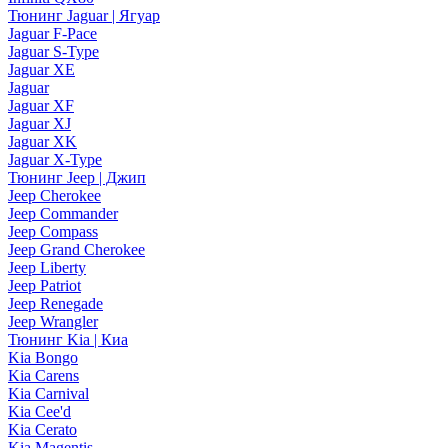
Тюнинг Jaguar | Ягуар
Jaguar F-Pace
Jaguar S-Type
Jaguar XE
Jaguar
Jaguar XF
Jaguar XJ
Jaguar XK
Jaguar X-Type
Тюнинг Jeep | Джип
Jeep Cherokee
Jeep Commander
Jeep Compass
Jeep Grand Cherokee
Jeep Liberty
Jeep Patriot
Jeep Renegade
Jeep Wrangler
Тюнинг Kia | Киа
Kia Bongo
Kia Carens
Kia Carnival
Kia Cee'd
Kia Cerato
Kia Magentis