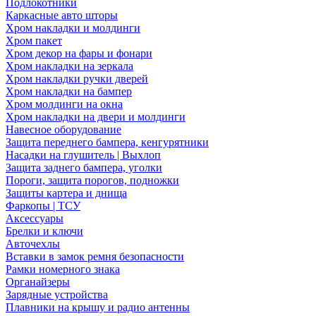
Подлокотники
Каркасные авто шторы
Хром накладки и молдинги
Хром пакет
Хром декор на фары и фонари
Хром накладки на зеркала
Хром накладки ручки дверей
Хром накладки на бампер
Хром молдинги на окна
Хром накладки на двери и молдинги
Навесное оборудование
Защита переднего бампера, кенгурятники
Насадки на глушитель | Выхлоп
Защита заднего бампера, уголки
Пороги, защита порогов, подножки
Защиты картера и днища
Фаркопы | ТСУ
Аксессуары
Брелки и ключи
Авточехлы
Вставки в замок ремня безопасности
Рамки номерного знака
Органайзеры
Зарядные устройства
Плавники на крышу и радио антенны