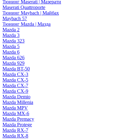
Тюнинг Maserati | Мазерати
Maserati Quattroporte
Тюнинг Maybach | Майбах
Maybach 57
Тюнинг Mazda | Мазда
Mazda 2
Mazda 3
Mazda 323
Mazda 5
Mazda 6
Mazda 626
Mazda 929
Mazda BT-50
Mazda CX-3
Mazda CX-5
Mazda CX-7
Mazda CX-9
Mazda Demio
Mazda Millenia
Mazda MPV
Mazda MX-6
Mazda Premacy
Mazda Protege
Mazda RX-7
Mazda RX-8