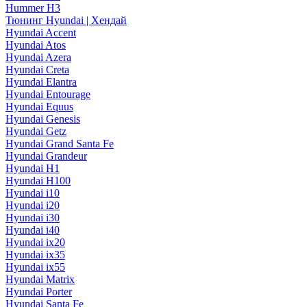
Hummer H3
Тюнинг Hyundai | Хендай
Hyundai Accent
Hyundai Atos
Hyundai Azera
Hyundai Creta
Hyundai Elantra
Hyundai Entourage
Hyundai Equus
Hyundai Genesis
Hyundai Getz
Hyundai Grand Santa Fe
Hyundai Grandeur
Hyundai H1
Hyundai H100
Hyundai i10
Hyundai i20
Hyundai i30
Hyundai i40
Hyundai ix20
Hyundai ix35
Hyundai ix55
Hyundai Matrix
Hyundai Porter
Hyundai Santa Fe