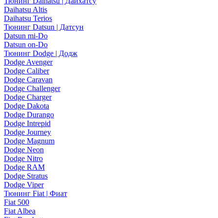
Тюнинг Daihatsu | Дайхатсу
Daihatsu Altis
Daihatsu Terios
Тюнинг Datsun | Датсун
Datsun mi-Do
Datsun on-Do
Тюнинг Dodge | Додж
Dodge Avenger
Dodge Caliber
Dodge Caravan
Dodge Challenger
Dodge Charger
Dodge Dakota
Dodge Durango
Dodge Intrepid
Dodge Journey
Dodge Magnum
Dodge Neon
Dodge Nitro
Dodge RAM
Dodge Stratus
Dodge Viper
Тюнинг Fiat | Фиат
Fiat 500
Fiat Albea