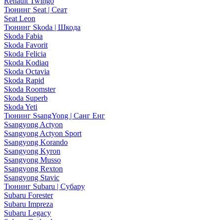
Renault Twingo
Тюнинг Seat | Сеат
Seat Leon
Тюнинг Skoda | Шкода
Skoda Fabia
Skoda Favorit
Skoda Felicia
Skoda Kodiaq
Skoda Octavia
Skoda Rapid
Skoda Roomster
Skoda Superb
Skoda Yeti
Тюнинг SsangYong | Санг Енг
Ssangyong Actyon
Ssangyong Actyon Sport
Ssangyong Korando
Ssangyong Kyron
Ssangyong Musso
Ssangyong Rexton
Ssangyong Stavic
Тюнинг Subaru | Субару
Subaru Forester
Subaru Impreza
Subaru Legacy