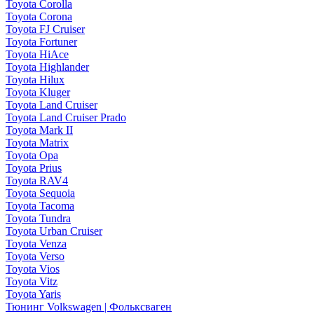
Toyota Corolla
Toyota Corona
Toyota FJ Cruiser
Toyota Fortuner
Toyota HiAce
Toyota Highlander
Toyota Hilux
Toyota Kluger
Toyota Land Cruiser
Toyota Land Cruiser Prado
Toyota Mark II
Toyota Matrix
Toyota Opa
Toyota Prius
Toyota RAV4
Toyota Sequoia
Toyota Tacoma
Toyota Tundra
Toyota Urban Cruiser
Toyota Venza
Toyota Verso
Toyota Vios
Toyota Vitz
Toyota Yaris
Тюнинг Volkswagen | Фольксваген