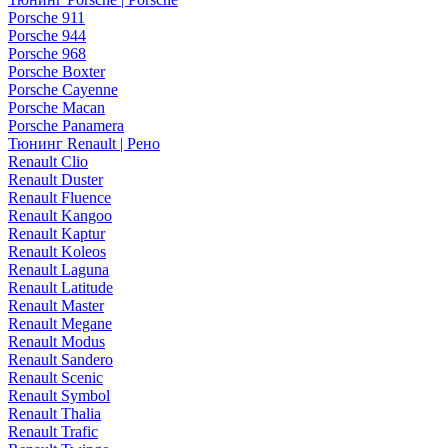
Porsche 911
Porsche 944
Porsche 968
Porsche Boxter
Porsche Cayenne
Porsche Macan
Porsche Panamera
Тюнинг Renault | Рено
Renault Clio
Renault Duster
Renault Fluence
Renault Kangoo
Renault Kaptur
Renault Koleos
Renault Laguna
Renault Latitude
Renault Master
Renault Megane
Renault Modus
Renault Sandero
Renault Scenic
Renault Symbol
Renault Thalia
Renault Trafic