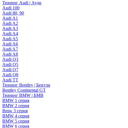
Тюнинг Audi | Ауди
Audi 100
Audi 80, 90
Audi A1
Audi A2
Audi A3
Audi A4
Audi A5
Audi A6
Audi A7
Audi A8
Audi Q3
Audi Q5
Audi Q7
Audi Q8
Audi TT
Тюнинг Bentley | Бентли
Bentley Continental GT
Тюнинг BMW | БМВ
BMW 1 серия
BMW 2 серия
Bmw 3 серия
BMW 4 серия
BMW 5 серия
BMW 6 серия