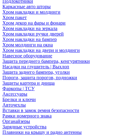
Подлокотники
Каркасные авто шторы
Хром накладки и молдинги
Хром пакет
Хром декор на фары и фонари
Хром накладки на зеркала
Хром накладки ручки дверей
Хром накладки на бампер
Хром молдинги на окна
Хром накладки на двери и молдинги
Навесное оборудование
Защита переднего бампера, кенгурятники
Насадки на глушитель | Выхлоп
Защита заднего бампера, уголки
Пороги, защита порогов, подножки
Защиты картера и днища
Фаркопы | ТСУ
Аксессуары
Брелки и ключи
Авточехлы
Вставки в замок ремня безопасности
Рамки номерного знака
Органайзеры
Зарядные устройства
Плавники на крышу и радио антенны