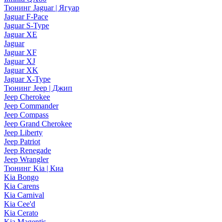
Тюнинг Jaguar | Ягуар
Jaguar F-Pace
Jaguar S-Type
Jaguar XE
Jaguar
Jaguar XF
Jaguar XJ
Jaguar XK
Jaguar X-Type
Тюнинг Jeep | Джип
Jeep Cherokee
Jeep Commander
Jeep Compass
Jeep Grand Cherokee
Jeep Liberty
Jeep Patriot
Jeep Renegade
Jeep Wrangler
Тюнинг Kia | Киа
Kia Bongo
Kia Carens
Kia Carnival
Kia Cee'd
Kia Cerato
Kia Magentis