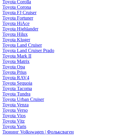
Toyota Corolla
Toyota Corona
Toyota FJ Cruiser
Toyota Fortuner
Toyota HiAce
Toyota Highlander
Toyota Hilux
Toyota Kluger
Toyota Land Cruiser
Toyota Land Cruiser Prado
Toyota Mark II
Toyota Matrix
Toyota Opa
Toyota Prius
Toyota RAV4
Toyota Sequoia
Toyota Tacoma
Toyota Tundra
Toyota Urban Cruiser
Toyota Venza
Toyota Verso
Toyota Vios
Toyota Vitz
Toyota Yaris
Тюнинг Volkswagen | Фольксваген