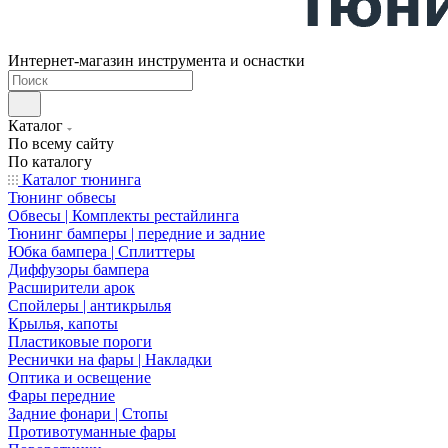
Интернет-магазин инструмента и оснастки
Каталог
По всему сайту
По каталогу
Каталог тюнинга
Тюнинг обвесы
Обвесы | Комплекты рестайлинга
Тюнинг бамперы | передние и задние
Юбка бампера | Сплиттеры
Диффузоры бампера
Расширители арок
Спойлеры | антикрылья
Крылья, капоты
Пластиковые пороги
Реснички на фары | Накладки
Оптика и освещение
Фары передние
Задние фонари | Стопы
Противотуманные фары