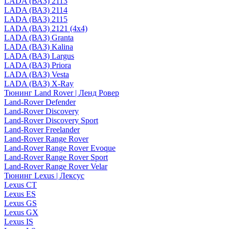
LADA (ВАЗ) 2113
LADA (ВАЗ) 2114
LADA (ВАЗ) 2115
LADA (ВАЗ) 2121 (4x4)
LADA (ВАЗ) Granta
LADA (ВАЗ) Kalina
LADA (ВАЗ) Largus
LADA (ВАЗ) Priora
LADA (ВАЗ) Vesta
LADA (ВАЗ) X-Ray
Тюнинг Land Rover | Ленд Ровер
Land-Rover Defender
Land-Rover Discovery
Land-Rover Discovery Sport
Land-Rover Freelander
Land-Rover Range Rover
Land-Rover Range Rover Evoque
Land-Rover Range Rover Sport
Land-Rover Range Rover Velar
Тюнинг Lexus | Лексус
Lexus CT
Lexus ES
Lexus GS
Lexus GX
Lexus IS