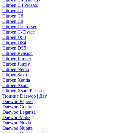
Citroen C4 Picasso
Citroen C5
Citroen C6
Citroen C8
Citroen C-Crosser
Citroen C-Elysee
Citroen DS3
Citroen DS4
Citroen DS5
Citroen Evasion
Citroen Jumper
Citroen Jumpy
Citroen Nemo
Citroen Saxo
Citroen Xantia
Citroen Xsara
Citroen Xsara Picasso
Тюнинг Daewoo | Дэу
Daewoo Espero
Daewoo Gentra
Daewoo Leganza
Daewoo Matiz
Daewoo Nexia
Daewoo Nubira