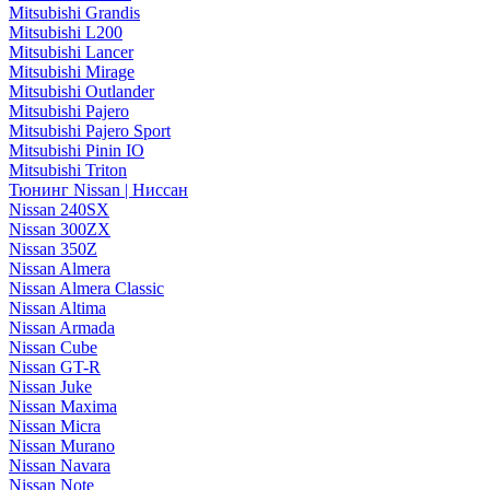
Mitsubishi Grandis
Mitsubishi L200
Mitsubishi Lancer
Mitsubishi Mirage
Mitsubishi Outlander
Mitsubishi Pajero
Mitsubishi Pajero Sport
Mitsubishi Pinin IO
Mitsubishi Triton
Тюнинг Nissan | Ниссан
Nissan 240SX
Nissan 300ZX
Nissan 350Z
Nissan Almera
Nissan Almera Classic
Nissan Altima
Nissan Armada
Nissan Cube
Nissan GT-R
Nissan Juke
Nissan Maxima
Nissan Micra
Nissan Murano
Nissan Navara
Nissan Note