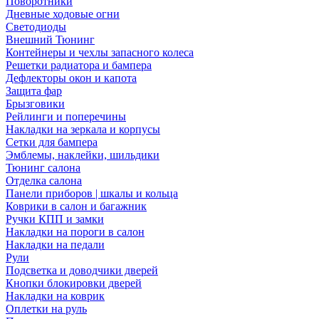
Поворотники
Дневные ходовые огни
Светодиоды
Внешний Тюнинг
Контейнеры и чехлы запасного колеса
Решетки радиатора и бампера
Дефлекторы окон и капота
Защита фар
Брызговики
Рейлинги и поперечины
Накладки на зеркала и корпусы
Сетки для бампера
Эмблемы, наклейки, шильдики
Тюнинг салона
Отделка салона
Панели приборов | шкалы и кольца
Коврики в салон и багажник
Ручки КПП и замки
Накладки на пороги в салон
Накладки на педали
Рули
Подсветка и доводчики дверей
Кнопки блокировки дверей
Накладки на коврик
Оплетки на руль