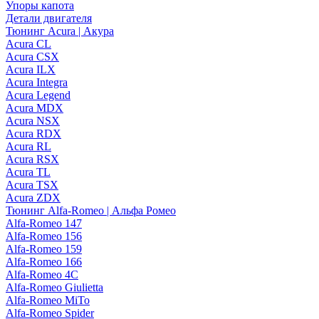
Упоры капота
Детали двигателя
Тюнинг Acura | Акура
Acura CL
Acura CSX
Acura ILX
Acura Integra
Acura Legend
Acura MDX
Acura NSX
Acura RDX
Acura RL
Acura RSX
Acura TL
Acura TSX
Acura ZDX
Тюнинг Alfa-Romeo | Альфа Ромео
Alfa-Romeo 147
Alfa-Romeo 156
Alfa-Romeo 159
Alfa-Romeo 166
Alfa-Romeo 4C
Alfa-Romeo Giulietta
Alfa-Romeo MiTo
Alfa-Romeo Spider