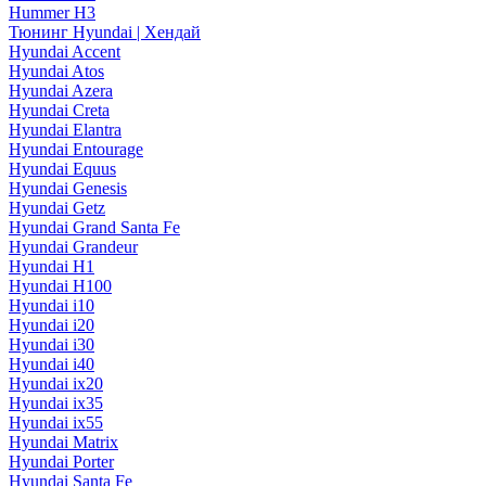
Hummer H3
Тюнинг Hyundai | Хендай
Hyundai Accent
Hyundai Atos
Hyundai Azera
Hyundai Creta
Hyundai Elantra
Hyundai Entourage
Hyundai Equus
Hyundai Genesis
Hyundai Getz
Hyundai Grand Santa Fe
Hyundai Grandeur
Hyundai H1
Hyundai H100
Hyundai i10
Hyundai i20
Hyundai i30
Hyundai i40
Hyundai ix20
Hyundai ix35
Hyundai ix55
Hyundai Matrix
Hyundai Porter
Hyundai Santa Fe