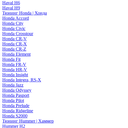
Haval H6
Haval H9
Тюнинг Honda | Хонда
Honda Accord
Honda City
Honda Civic
Honda Crosstour
Honda CR-V
Honda CR-X
Honda CR-Z
Honda Element
Honda Fit
Honda FR-V
Honda HR-V
Honda Insight
Honda Integra, RS-X
Honda Jazz
Honda Odyssey
Honda Pasport
Honda Pilot
Honda Prelude
Honda Ridgeline
Honda S2000
Тюнинг Hummer | Хаммер
Hummer H2