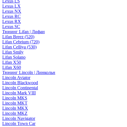
Lexus LS
Lexus LX
Lexus NX
Lexus RC
Lexus RX
Lexus SC
Тюнинг Lifan | Лифан
Lifan Breez (520)
Lifan Cebrium (720)
Lifan Celliya (530)
Lifan Smily
Lifan Solano
Lifan X50
Lifan X60
Тюнинг Lincoln | Линкольн
Lincoln Aviator
Lincoln Blackwood
Lincoln Continental
Lincoln Mark VIII
Lincoln MKS
Lincoln MKT
Lincoln MKX
Lincoln MKZ
Lincoln Navigator
Lincoln Town Car