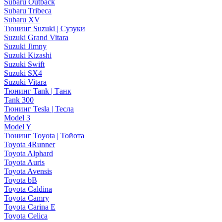
Subaru Outback
Subaru Tribeca
Subaru XV
Тюнинг Suzuki | Сузуки
Suzuki Grand Vitara
Suzuki Jimny
Suzuki Kizashi
Suzuki Swift
Suzuki SX4
Suzuki Vitara
Тюнинг Tank | Танк
Tank 300
Тюнинг Tesla | Тесла
Model 3
Model Y
Тюнинг Toyota | Тойота
Toyota 4Runner
Toyota Alphard
Toyota Auris
Toyota Avensis
Toyota bB
Toyota Caldina
Toyota Camry
Toyota Carina E
Toyota Celica