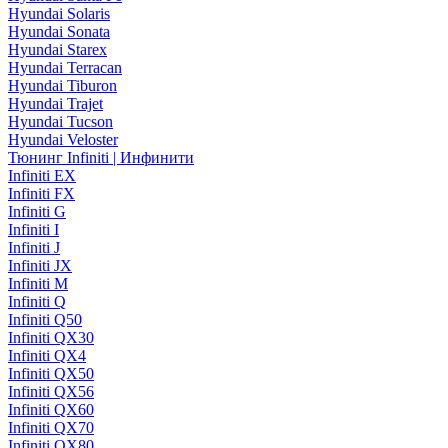
Hyundai Solaris
Hyundai Sonata
Hyundai Starex
Hyundai Terracan
Hyundai Tiburon
Hyundai Trajet
Hyundai Tucson
Hyundai Veloster
Тюнинг Infiniti | Инфинити
Infiniti EX
Infiniti FX
Infiniti G
Infiniti I
Infiniti J
Infiniti JX
Infiniti M
Infiniti Q
Infiniti Q50
Infiniti QX30
Infiniti QX4
Infiniti QX50
Infiniti QX56
Infiniti QX60
Infiniti QX70
Infiniti QX80