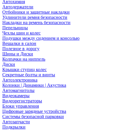
Автохимия
Автодержатели
Отбойники и защитные накладки
Удлинители ремня безопасности
Накладки на ремень безопасности
Пепельницы
Чехлы шин и колес
Подушки между сидением и консолью
Вешалки в салон
Полезное в дорогу
Шины и Диски
Колпачки на ниппель
Диски
Крышки ступиц колес
Секретные болты и винты
Автоэлектроника
Колонки | Динамики | Акустика
Автомагнитолы
Видеокамеры
Видеорегистраторы
Блоки управления
Цифровые зарядные устройства
Системы безопасной парковки
Автозапчасти
Подкрылки