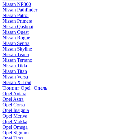
Nissan NP300
Nissan Pathfinder
Nissan Patrol
Nissan Primera
Nissan Qashqai
Nissan Quest
Nissan Rogue
Nissan Sentra
Nissan Skyline
Nissan Teana
Nissan Terrano
Nissan Tiida
Nissan Titan
Nissan Versa
Nissan X-Trail
Тюнинг Opel | Опель
Opel Antara
Opel Astra
Opel Corsa
Opel Insignia
Opel Meriva
Opel Mokka
Opel Omega
Opel Signum
Opel Tigra