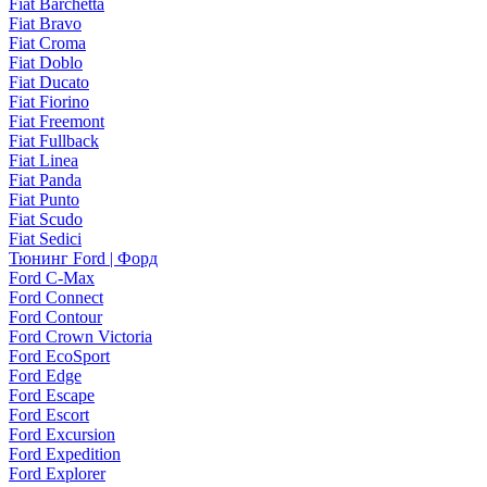
Fiat Barchetta
Fiat Bravo
Fiat Croma
Fiat Doblo
Fiat Ducato
Fiat Fiorino
Fiat Freemont
Fiat Fullback
Fiat Linea
Fiat Panda
Fiat Punto
Fiat Scudo
Fiat Sedici
Тюнинг Ford | Форд
Ford C-Max
Ford Connect
Ford Contour
Ford Crown Victoria
Ford EcoSport
Ford Edge
Ford Escape
Ford Escort
Ford Excursion
Ford Expedition
Ford Explorer