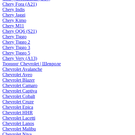
Chery Fora (A21)
Chery Indis
Chery Jaggi
Chery Kimo
Chery M11
Chery QQ6 (S21)
Chery Tiggo
Chery Tiggo 2
Chery Tiggo 3
Chery Tiggo 5
Chery Very (A13)
Тюнинг Chevrolet | Шевроле
Chevrolet Avalanche
Chevrolet Aveo
Chevrolet Blazer
Chevrolet Camaro
Chevrolet Captiva
Chevrolet Cobalt
Chevrolet Cruze
Chevrolet Epica
Chevrolet HHR
Chevrolet Lacetti
Chevrolet Lanos
Chevrolet Malibu
Chevrolet Niva