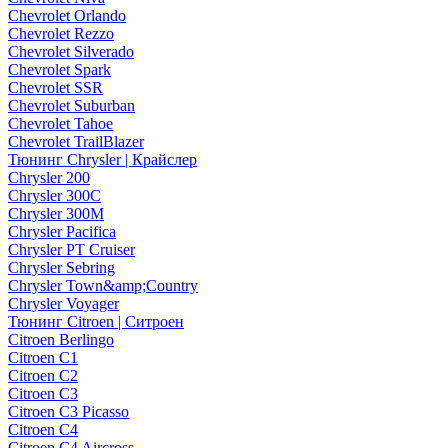
Chevrolet Orlando
Chevrolet Rezzo
Chevrolet Silverado
Chevrolet Spark
Chevrolet SSR
Chevrolet Suburban
Chevrolet Tahoe
Chevrolet TrailBlazer
Тюнинг Chrysler | Крайслер
Chrysler 200
Chrysler 300C
Chrysler 300M
Chrysler Pacifica
Chrysler PT Cruiser
Chrysler Sebring
Chrysler Town&amp;Country
Chrysler Voyager
Тюнинг Citroen | Ситроен
Citroen Berlingo
Citroen C1
Citroen C2
Citroen C3
Citroen C3 Picasso
Citroen C4
Citroen C4 Aircross