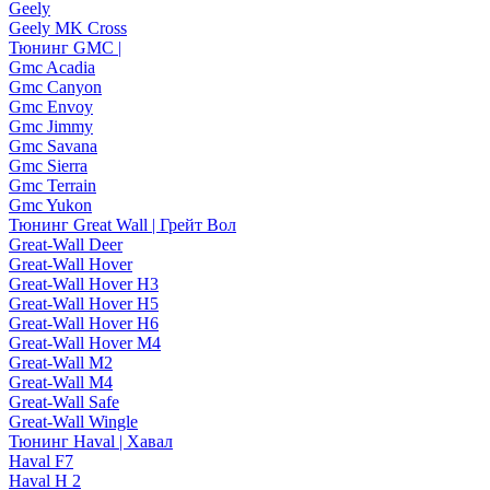
Geely
Geely MK Cross
Тюнинг GMC |
Gmc Acadia
Gmc Canyon
Gmc Envoy
Gmc Jimmy
Gmc Savana
Gmc Sierra
Gmc Terrain
Gmc Yukon
Тюнинг Great Wall | Грейт Вол
Great-Wall Deer
Great-Wall Hover
Great-Wall Hover H3
Great-Wall Hover H5
Great-Wall Hover H6
Great-Wall Hover M4
Great-Wall M2
Great-Wall M4
Great-Wall Safe
Great-Wall Wingle
Тюнинг Haval | Хавал
Haval F7
Haval H 2