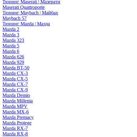
Тюнинг Maserati | Мазерати
Maserati Quattroporte
Тюнинг Maybach | Майбах
Maybach 57
Тюнинг Mazda | Мазда
Mazda 2
Mazda 3
Mazda 323
Mazda 5
Mazda 6
Mazda 626
Mazda 929
Mazda BT-50
Mazda CX-3
Mazda CX-5
Mazda CX-7
Mazda CX-9
Mazda Demio
Mazda Millenia
Mazda MPV
Mazda MX-6
Mazda Premacy
Mazda Protege
Mazda RX-7
Mazda RX-8