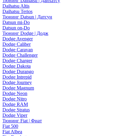
Тюнинг Daihatsu | Дайхатсу
Daihatsu Altis
Daihatsu Terios
Тюнинг Datsun | Датсун
Datsun mi-Do
Datsun on-Do
Тюнинг Dodge | Додж
Dodge Avenger
Dodge Caliber
Dodge Caravan
Dodge Challenger
Dodge Charger
Dodge Dakota
Dodge Durango
Dodge Intrepid
Dodge Journey
Dodge Magnum
Dodge Neon
Dodge Nitro
Dodge RAM
Dodge Stratus
Dodge Viper
Тюнинг Fiat | Фиат
Fiat 500
Fiat Albea