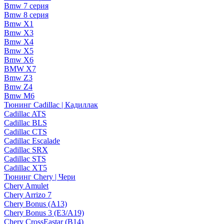
Bmw 7 серия
Bmw 8 серия
Bmw X1
Bmw X3
Bmw X4
Bmw X5
Bmw X6
BMW X7
Bmw Z3
Bmw Z4
Bmw М6
Тюнинг Cadillac | Кадиллак
Cadillac ATS
Cadillac BLS
Cadillac CTS
Cadillac Escalade
Cadillac SRX
Cadillac STS
Cadillac XT5
Тюнинг Chery | Чери
Chery Amulet
Chery Arrizo 7
Chery Bonus (A13)
Chery Bonus 3 (E3/A19)
Chery CrossEastar (B14)