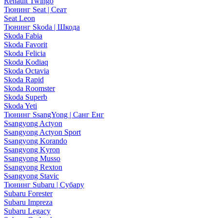
Renault Twingo
Тюнинг Seat | Сеат
Seat Leon
Тюнинг Skoda | Шкода
Skoda Fabia
Skoda Favorit
Skoda Felicia
Skoda Kodiaq
Skoda Octavia
Skoda Rapid
Skoda Roomster
Skoda Superb
Skoda Yeti
Тюнинг SsangYong | Санг Енг
Ssangyong Actyon
Ssangyong Actyon Sport
Ssangyong Korando
Ssangyong Kyron
Ssangyong Musso
Ssangyong Rexton
Ssangyong Stavic
Тюнинг Subaru | Субару
Subaru Forester
Subaru Impreza
Subaru Legacy