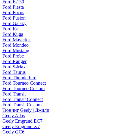
Ford F-150
Ford Fiesta
Ford Focus
Ford Fusion
Ford Galaxy
Ford Ka
Ford Kuga
Ford Maverick
Ford Mondeo
Ford Mustang
Ford Probe
Ford Ranger
Ford S-Max
Ford Taurus
Ford Thunderbird
Ford Tourneo Connect
Ford Tourneo Custom
Ford Transit
Ford Transit Connect
Ford Transit Custom
Тюнинг Geely | Джили
Geely Atlas
Geely Emgrand EC7
Geely Emgrand X7
Geely GC6