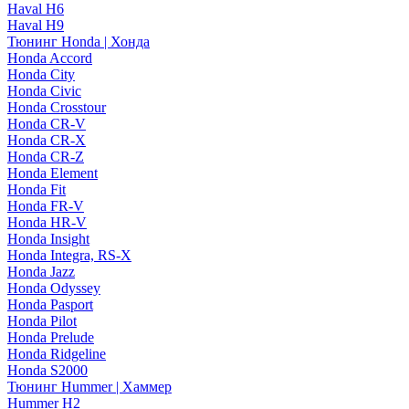
Haval H6
Haval H9
Тюнинг Honda | Хонда
Honda Accord
Honda City
Honda Civic
Honda Crosstour
Honda CR-V
Honda CR-X
Honda CR-Z
Honda Element
Honda Fit
Honda FR-V
Honda HR-V
Honda Insight
Honda Integra, RS-X
Honda Jazz
Honda Odyssey
Honda Pasport
Honda Pilot
Honda Prelude
Honda Ridgeline
Honda S2000
Тюнинг Hummer | Хаммер
Hummer H2