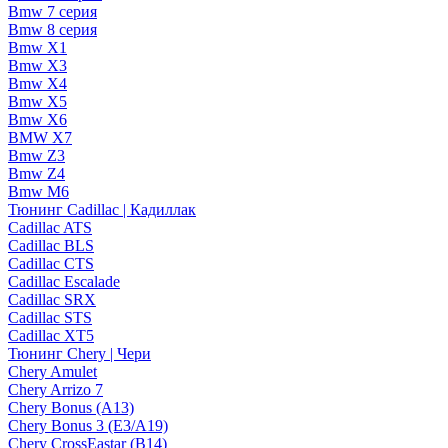
Bmw 7 серия
Bmw 8 серия
Bmw X1
Bmw X3
Bmw X4
Bmw X5
Bmw X6
BMW X7
Bmw Z3
Bmw Z4
Bmw М6
Тюнинг Cadillac | Кадиллак
Cadillac ATS
Cadillac BLS
Cadillac CTS
Cadillac Escalade
Cadillac SRX
Cadillac STS
Cadillac XT5
Тюнинг Chery | Чери
Chery Amulet
Chery Arrizo 7
Chery Bonus (A13)
Chery Bonus 3 (E3/A19)
Chery CrossEastar (B14)