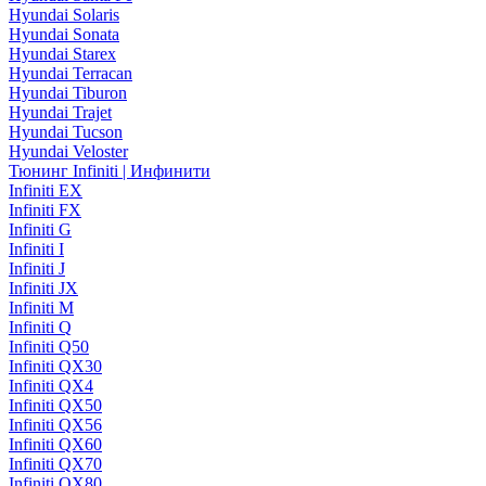
Hyundai Solaris
Hyundai Sonata
Hyundai Starex
Hyundai Terracan
Hyundai Tiburon
Hyundai Trajet
Hyundai Tucson
Hyundai Veloster
Тюнинг Infiniti | Инфинити
Infiniti EX
Infiniti FX
Infiniti G
Infiniti I
Infiniti J
Infiniti JX
Infiniti M
Infiniti Q
Infiniti Q50
Infiniti QX30
Infiniti QX4
Infiniti QX50
Infiniti QX56
Infiniti QX60
Infiniti QX70
Infiniti QX80