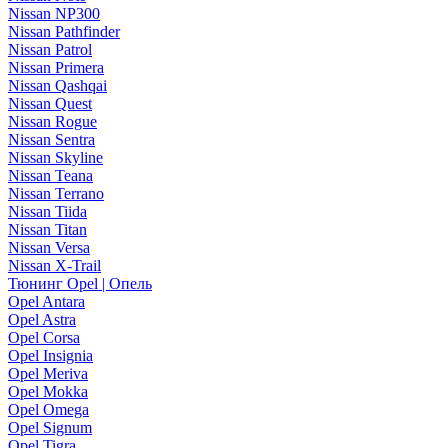
Nissan NP300
Nissan Pathfinder
Nissan Patrol
Nissan Primera
Nissan Qashqai
Nissan Quest
Nissan Rogue
Nissan Sentra
Nissan Skyline
Nissan Teana
Nissan Terrano
Nissan Tiida
Nissan Titan
Nissan Versa
Nissan X-Trail
Тюнинг Opel | Опель
Opel Antara
Opel Astra
Opel Corsa
Opel Insignia
Opel Meriva
Opel Mokka
Opel Omega
Opel Signum
Opel Tigra