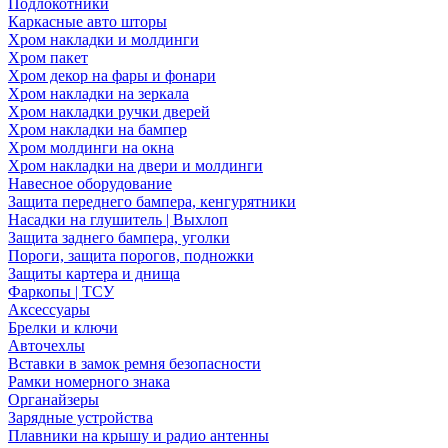
Подлокотники
Каркасные авто шторы
Хром накладки и молдинги
Хром пакет
Хром декор на фары и фонари
Хром накладки на зеркала
Хром накладки ручки дверей
Хром накладки на бампер
Хром молдинги на окна
Хром накладки на двери и молдинги
Навесное оборудование
Защита переднего бампера, кенгурятники
Насадки на глушитель | Выхлоп
Защита заднего бампера, уголки
Пороги, защита порогов, подножки
Защиты картера и днища
Фаркопы | ТСУ
Аксессуары
Брелки и ключи
Авточехлы
Вставки в замок ремня безопасности
Рамки номерного знака
Органайзеры
Зарядные устройства
Плавники на крышу и радио антенны