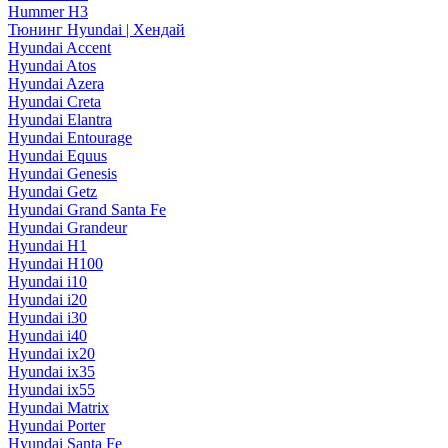
Hummer H3
Тюнинг Hyundai | Хендай
Hyundai Accent
Hyundai Atos
Hyundai Azera
Hyundai Creta
Hyundai Elantra
Hyundai Entourage
Hyundai Equus
Hyundai Genesis
Hyundai Getz
Hyundai Grand Santa Fe
Hyundai Grandeur
Hyundai H1
Hyundai H100
Hyundai i10
Hyundai i20
Hyundai i30
Hyundai i40
Hyundai ix20
Hyundai ix35
Hyundai ix55
Hyundai Matrix
Hyundai Porter
Hyundai Santa Fe