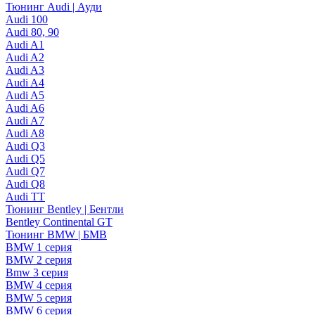
Тюнинг Audi | Ауди
Audi 100
Audi 80, 90
Audi A1
Audi A2
Audi A3
Audi A4
Audi A5
Audi A6
Audi A7
Audi A8
Audi Q3
Audi Q5
Audi Q7
Audi Q8
Audi TT
Тюнинг Bentley | Бентли
Bentley Continental GT
Тюнинг BMW | БМВ
BMW 1 серия
BMW 2 серия
Bmw 3 серия
BMW 4 серия
BMW 5 серия
BMW 6 серия