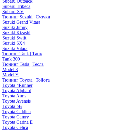
Subaru Outback
Subaru Tribeca
Subaru XV
Тюнинг Suzuki | Сузуки
Suzuki Grand Vitara
Suzuki Jimny
Suzuki Kizashi
Suzuki Swift
Suzuki SX4
Suzuki Vitara
Тюнинг Tank | Танк
Tank 300
Тюнинг Tesla | Тесла
Model 3
Model Y
Тюнинг Toyota | Тойота
Toyota 4Runner
Toyota Alphard
Toyota Auris
Toyota Avensis
Toyota bB
Toyota Caldina
Toyota Camry
Toyota Carina E
Toyota Celica