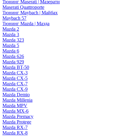
Тюнинг Maserati | Мазерати
Maserati Quattroporte
Тюнинг Maybach | Майбах
Maybach 57
Тюнинг Mazda | Мазда
Mazda 2
Mazda 3
Mazda 323
Mazda 5
Mazda 6
Mazda 626
Mazda 929
Mazda BT-50
Mazda CX-3
Mazda CX-5
Mazda CX-7
Mazda CX-9
Mazda Demio
Mazda Millenia
Mazda MPV
Mazda MX-6
Mazda Premacy
Mazda Protege
Mazda RX-7
Mazda RX-8