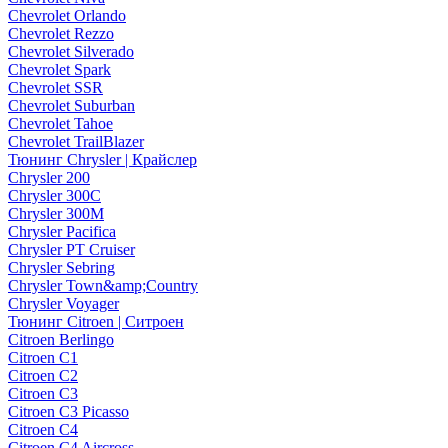
Chevrolet Orlando
Chevrolet Rezzo
Chevrolet Silverado
Chevrolet Spark
Chevrolet SSR
Chevrolet Suburban
Chevrolet Tahoe
Chevrolet TrailBlazer
Тюнинг Chrysler | Крайслер
Chrysler 200
Chrysler 300C
Chrysler 300M
Chrysler Pacifica
Chrysler PT Cruiser
Chrysler Sebring
Chrysler Town&amp;Country
Chrysler Voyager
Тюнинг Citroen | Ситроен
Citroen Berlingo
Citroen C1
Citroen C2
Citroen C3
Citroen C3 Picasso
Citroen C4
Citroen C4 Aircross