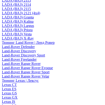
LADA (ВАЗ) 2113
LADA (ВАЗ) 2114
LADA (ВАЗ) 2115
LADA (ВАЗ) 2121 (4x4)
LADA (ВАЗ) Granta
LADA (ВАЗ) Kalina
LADA (ВАЗ) Largus
LADA (ВАЗ) Priora
LADA (ВАЗ) Vesta
LADA (ВАЗ) X-Ray
Тюнинг Land Rover | Ленд Ровер
Land-Rover Defender
Land-Rover Discovery
Land-Rover Discovery Sport
Land-Rover Freelander
Land-Rover Range Rover
Land-Rover Range Rover Evoque
Land-Rover Range Rover Sport
Land-Rover Range Rover Velar
Тюнинг Lexus | Лексус
Lexus CT
Lexus ES
Lexus GS
Lexus GX
Lexus IS