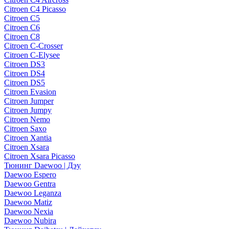
Citroen C4 Picasso
Citroen C5
Citroen C6
Citroen C8
Citroen C-Crosser
Citroen C-Elysee
Citroen DS3
Citroen DS4
Citroen DS5
Citroen Evasion
Citroen Jumper
Citroen Jumpy
Citroen Nemo
Citroen Saxo
Citroen Xantia
Citroen Xsara
Citroen Xsara Picasso
Тюнинг Daewoo | Дэу
Daewoo Espero
Daewoo Gentra
Daewoo Leganza
Daewoo Matiz
Daewoo Nexia
Daewoo Nubira