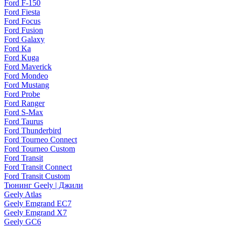
Ford F-150
Ford Fiesta
Ford Focus
Ford Fusion
Ford Galaxy
Ford Ka
Ford Kuga
Ford Maverick
Ford Mondeo
Ford Mustang
Ford Probe
Ford Ranger
Ford S-Max
Ford Taurus
Ford Thunderbird
Ford Tourneo Connect
Ford Tourneo Custom
Ford Transit
Ford Transit Connect
Ford Transit Custom
Тюнинг Geely | Джили
Geely Atlas
Geely Emgrand EC7
Geely Emgrand X7
Geely GC6