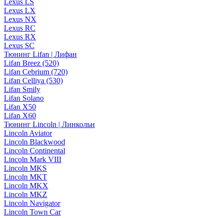
Lexus LS
Lexus LX
Lexus NX
Lexus RC
Lexus RX
Lexus SC
Тюнинг Lifan | Лифан
Lifan Breez (520)
Lifan Cebrium (720)
Lifan Celliya (530)
Lifan Smily
Lifan Solano
Lifan X50
Lifan X60
Тюнинг Lincoln | Линкольн
Lincoln Aviator
Lincoln Blackwood
Lincoln Continental
Lincoln Mark VIII
Lincoln MKS
Lincoln MKT
Lincoln MKX
Lincoln MKZ
Lincoln Navigator
Lincoln Town Car