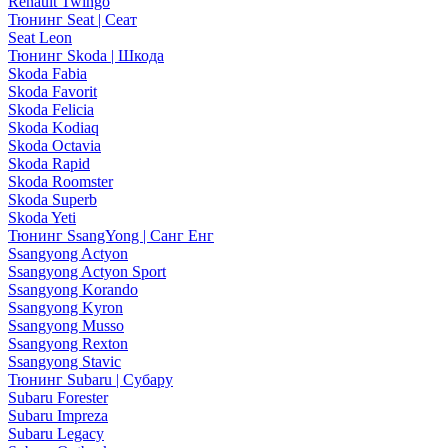
Renault Twingo
Тюнинг Seat | Сеат
Seat Leon
Тюнинг Skoda | Шкода
Skoda Fabia
Skoda Favorit
Skoda Felicia
Skoda Kodiaq
Skoda Octavia
Skoda Rapid
Skoda Roomster
Skoda Superb
Skoda Yeti
Тюнинг SsangYong | Санг Енг
Ssangyong Actyon
Ssangyong Actyon Sport
Ssangyong Korando
Ssangyong Kyron
Ssangyong Musso
Ssangyong Rexton
Ssangyong Stavic
Тюнинг Subaru | Субару
Subaru Forester
Subaru Impreza
Subaru Legacy