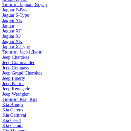
Тюнинг Jaguar | Ягуар
Jaguar F-Pace
Jaguar S-Type
Jaguar XE
Jaguar
Jaguar XF
Jaguar XJ
Jaguar XK
Jaguar X-Type
Тюнинг Jeep | Джип
Jeep Cherokee
Jeep Commander
Jeep Compass
Jeep Grand Cherokee
Jeep Liberty
Jeep Patriot
Jeep Renegade
Jeep Wrangler
Тюнинг Kia | Киа
Kia Bongo
Kia Carens
Kia Carnival
Kia Cee'd
Kia Cerato
Kia Magentis