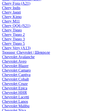
Chery Fora (A21)
Chery Indis
Chery Jaggi
Chery Kimo
Chery M11
Chery QQ6 (S21)
Chery Tiggo
Chery Tiggo 2
Chery Tiggo 3
Chery Tiggo 5
Chery Very (A13)
Тюнинг Chevrolet | Шевроле
Chevrolet Avalanche
Chevrolet Aveo
Chevrolet Blazer
Chevrolet Camaro
Chevrolet Captiva
Chevrolet Cobalt
Chevrolet Cruze
Chevrolet Epica
Chevrolet HHR
Chevrolet Lacetti
Chevrolet Lanos
Chevrolet Malibu
Chevrolet Niva