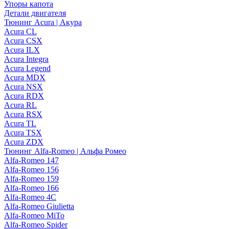
Упоры капота
Детали двигателя
Тюнинг Acura | Акура
Acura CL
Acura CSX
Acura ILX
Acura Integra
Acura Legend
Acura MDX
Acura NSX
Acura RDX
Acura RL
Acura RSX
Acura TL
Acura TSX
Acura ZDX
Тюнинг Alfa-Romeo | Альфа Ромео
Alfa-Romeo 147
Alfa-Romeo 156
Alfa-Romeo 159
Alfa-Romeo 166
Alfa-Romeo 4C
Alfa-Romeo Giulietta
Alfa-Romeo MiTo
Alfa-Romeo Spider