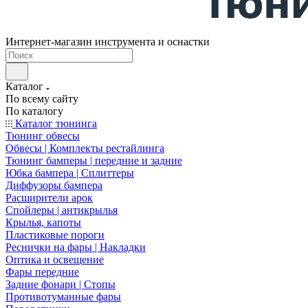
Интернет-магазин инструмента и оснастки
Каталог
По всему сайту
По каталогу
Каталог тюнинга
Тюнинг обвесы
Обвесы | Комплекты рестайлинга
Тюнинг бамперы | передние и задние
Юбка бампера | Сплиттеры
Диффузоры бампера
Расширители арок
Спойлеры | антикрылья
Крылья, капоты
Пластиковые пороги
Реснички на фары | Накладки
Оптика и освещение
Фары передние
Задние фонари | Стопы
Противотуманные фары