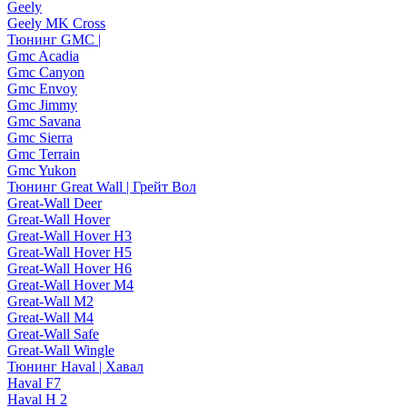
Geely
Geely MK Cross
Тюнинг GMC |
Gmc Acadia
Gmc Canyon
Gmc Envoy
Gmc Jimmy
Gmc Savana
Gmc Sierra
Gmc Terrain
Gmc Yukon
Тюнинг Great Wall | Грейт Вол
Great-Wall Deer
Great-Wall Hover
Great-Wall Hover H3
Great-Wall Hover H5
Great-Wall Hover H6
Great-Wall Hover M4
Great-Wall M2
Great-Wall M4
Great-Wall Safe
Great-Wall Wingle
Тюнинг Haval | Хавал
Haval F7
Haval H 2