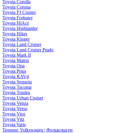
Toyota Corolla
Toyota Corona
Toyota FJ Cruiser
Toyota Fortuner
Toyota HiAce
Toyota Highlander
Toyota Hilux
Toyota Kluger
Toyota Land Cruiser
Toyota Land Cruiser Prado
Toyota Mark II
Toyota Matrix
Toyota Opa
Toyota Prius
Toyota RAV4
Toyota Sequoia
Toyota Tacoma
Toyota Tundra
Toyota Urban Cruiser
Toyota Venza
Toyota Verso
Toyota Vios
Toyota Vitz
Toyota Yaris
Тюнинг Volkswagen | Фольксваген