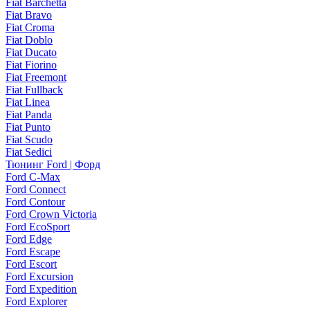
Fiat Barchetta
Fiat Bravo
Fiat Croma
Fiat Doblo
Fiat Ducato
Fiat Fiorino
Fiat Freemont
Fiat Fullback
Fiat Linea
Fiat Panda
Fiat Punto
Fiat Scudo
Fiat Sedici
Тюнинг Ford | Форд
Ford C-Max
Ford Connect
Ford Contour
Ford Crown Victoria
Ford EcoSport
Ford Edge
Ford Escape
Ford Escort
Ford Excursion
Ford Expedition
Ford Explorer