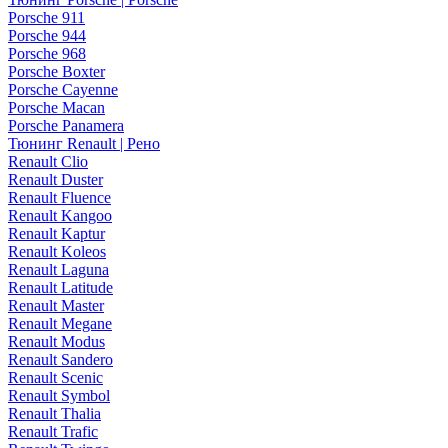
Porsche 911
Porsche 944
Porsche 968
Porsche Boxter
Porsche Cayenne
Porsche Macan
Porsche Panamera
Тюнинг Renault | Рено
Renault Clio
Renault Duster
Renault Fluence
Renault Kangoo
Renault Kaptur
Renault Koleos
Renault Laguna
Renault Latitude
Renault Master
Renault Megane
Renault Modus
Renault Sandero
Renault Scenic
Renault Symbol
Renault Thalia
Renault Trafic