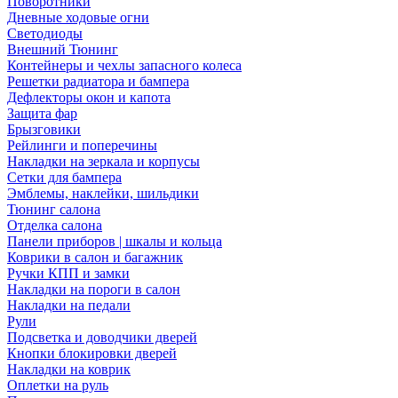
Поворотники
Дневные ходовые огни
Светодиоды
Внешний Тюнинг
Контейнеры и чехлы запасного колеса
Решетки радиатора и бампера
Дефлекторы окон и капота
Защита фар
Брызговики
Рейлинги и поперечины
Накладки на зеркала и корпусы
Сетки для бампера
Эмблемы, наклейки, шильдики
Тюнинг салона
Отделка салона
Панели приборов | шкалы и кольца
Коврики в салон и багажник
Ручки КПП и замки
Накладки на пороги в салон
Накладки на педали
Рули
Подсветка и доводчики дверей
Кнопки блокировки дверей
Накладки на коврик
Оплетки на руль