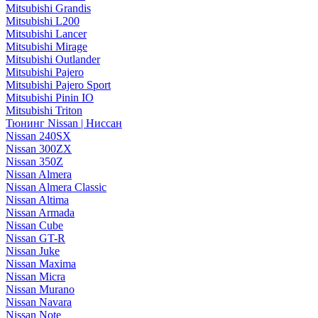
Mitsubishi Grandis
Mitsubishi L200
Mitsubishi Lancer
Mitsubishi Mirage
Mitsubishi Outlander
Mitsubishi Pajero
Mitsubishi Pajero Sport
Mitsubishi Pinin IO
Mitsubishi Triton
Тюнинг Nissan | Ниссан
Nissan 240SX
Nissan 300ZX
Nissan 350Z
Nissan Almera
Nissan Almera Classic
Nissan Altima
Nissan Armada
Nissan Cube
Nissan GT-R
Nissan Juke
Nissan Maxima
Nissan Micra
Nissan Murano
Nissan Navara
Nissan Note