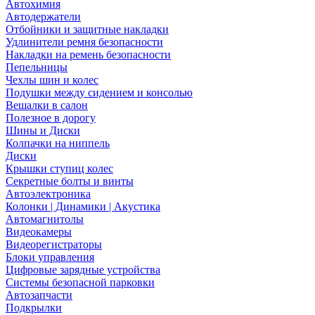
Автохимия
Автодержатели
Отбойники и защитные накладки
Удлинители ремня безопасности
Накладки на ремень безопасности
Пепельницы
Чехлы шин и колес
Подушки между сидением и консолью
Вешалки в салон
Полезное в дорогу
Шины и Диски
Колпачки на ниппель
Диски
Крышки ступиц колес
Секретные болты и винты
Автоэлектроника
Колонки | Динамики | Акустика
Автомагнитолы
Видеокамеры
Видеорегистраторы
Блоки управления
Цифровые зарядные устройства
Системы безопасной парковки
Автозапчасти
Подкрылки