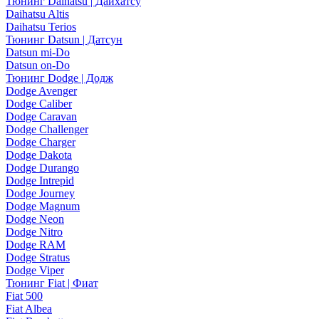
Тюнинг Daihatsu | Дайхатсу
Daihatsu Altis
Daihatsu Terios
Тюнинг Datsun | Датсун
Datsun mi-Do
Datsun on-Do
Тюнинг Dodge | Додж
Dodge Avenger
Dodge Caliber
Dodge Caravan
Dodge Challenger
Dodge Charger
Dodge Dakota
Dodge Durango
Dodge Intrepid
Dodge Journey
Dodge Magnum
Dodge Neon
Dodge Nitro
Dodge RAM
Dodge Stratus
Dodge Viper
Тюнинг Fiat | Фиат
Fiat 500
Fiat Albea