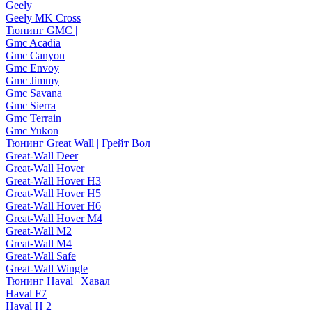
Geely
Geely MK Cross
Тюнинг GMC |
Gmc Acadia
Gmc Canyon
Gmc Envoy
Gmc Jimmy
Gmc Savana
Gmc Sierra
Gmc Terrain
Gmc Yukon
Тюнинг Great Wall | Грейт Вол
Great-Wall Deer
Great-Wall Hover
Great-Wall Hover H3
Great-Wall Hover H5
Great-Wall Hover H6
Great-Wall Hover M4
Great-Wall M2
Great-Wall M4
Great-Wall Safe
Great-Wall Wingle
Тюнинг Haval | Хавал
Haval F7
Haval H 2