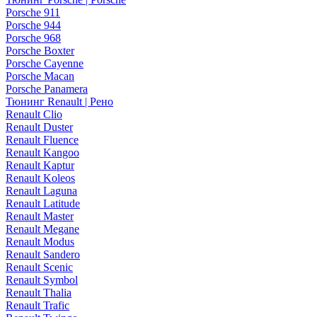
Porsche 911
Porsche 944
Porsche 968
Porsche Boxter
Porsche Cayenne
Porsche Macan
Porsche Panamera
Тюнинг Renault | Рено
Renault Clio
Renault Duster
Renault Fluence
Renault Kangoo
Renault Kaptur
Renault Koleos
Renault Laguna
Renault Latitude
Renault Master
Renault Megane
Renault Modus
Renault Sandero
Renault Scenic
Renault Symbol
Renault Thalia
Renault Trafic