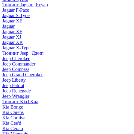
Тюнинг Jaguar | Ягуар
Jaguar F-Pace
Jaguar S-Type
Jaguar XE
Jaguar
Jaguar XF
Jaguar XJ
Jaguar XK
Jaguar X-Type
Тюнинг Jeep | Джип
Jeep Cherokee
Jeep Commander
Jeep Compass
Jeep Grand Cherokee
Jeep Liberty
Jeep Patriot
Jeep Renegade
Jeep Wrangler
Тюнинг Kia | Киа
Kia Bongo
Kia Carens
Kia Carnival
Kia Cee'd
Kia Cerato
Kia Magentis