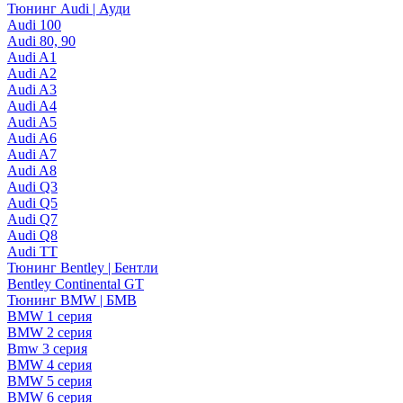
Тюнинг Audi | Ауди
Audi 100
Audi 80, 90
Audi A1
Audi A2
Audi A3
Audi A4
Audi A5
Audi A6
Audi A7
Audi A8
Audi Q3
Audi Q5
Audi Q7
Audi Q8
Audi TT
Тюнинг Bentley | Бентли
Bentley Continental GT
Тюнинг BMW | БМВ
BMW 1 серия
BMW 2 серия
Bmw 3 серия
BMW 4 серия
BMW 5 серия
BMW 6 серия