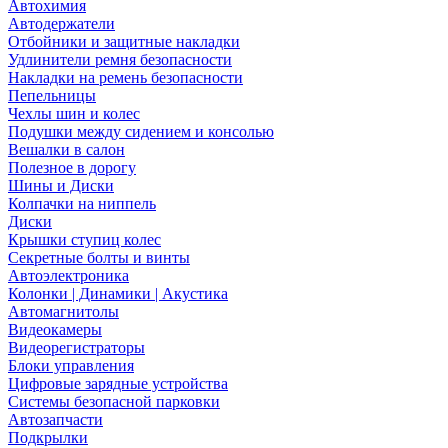
Автохимия
Автодержатели
Отбойники и защитные накладки
Удлинители ремня безопасности
Накладки на ремень безопасности
Пепельницы
Чехлы шин и колес
Подушки между сидением и консолью
Вешалки в салон
Полезное в дорогу
Шины и Диски
Колпачки на ниппель
Диски
Крышки ступиц колес
Секретные болты и винты
Автоэлектроника
Колонки | Динамики | Акустика
Автомагнитолы
Видеокамеры
Видеорегистраторы
Блоки управления
Цифровые зарядные устройства
Системы безопасной парковки
Автозапчасти
Подкрылки