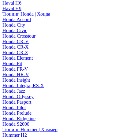
Haval H6
Haval H9
Тюнинг Honda | Хонда
Honda Accord
Honda City
Honda Civic
Honda Crosstour
Honda CR-V
Honda CR-X
Honda CR-Z
Honda Element
Honda Fit
Honda FR-V
Honda HR-V
Honda Insight
Honda Integra, RS-X
Honda Jazz
Honda Odyssey
Honda Pasport
Honda Pilot
Honda Prelude
Honda Ridgeline
Honda S2000
Тюнинг Hummer | Хаммер
Hummer H2