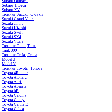
Subaru Outback
Subaru Tribeca
Subaru XV
Тюнинг Suzuki | Сузуки
Suzuki Grand Vitara
Suzuki Jimny
Suzuki Kizashi
Suzuki Swift
Suzuki SX4
Suzuki Vitara
Тюнинг Tank | Танк
Tank 300
Тюнинг Tesla | Тесла
Model 3
Model Y
Тюнинг Toyota | Тойота
Toyota 4Runner
Toyota Alphard
Toyota Auris
Toyota Avensis
Toyota bB
Toyota Caldina
Toyota Camry
Toyota Carina E
Toyota Celica