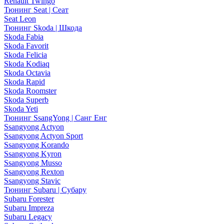
Renault Twingo
Тюнинг Seat | Сеат
Seat Leon
Тюнинг Skoda | Шкода
Skoda Fabia
Skoda Favorit
Skoda Felicia
Skoda Kodiaq
Skoda Octavia
Skoda Rapid
Skoda Roomster
Skoda Superb
Skoda Yeti
Тюнинг SsangYong | Санг Енг
Ssangyong Actyon
Ssangyong Actyon Sport
Ssangyong Korando
Ssangyong Kyron
Ssangyong Musso
Ssangyong Rexton
Ssangyong Stavic
Тюнинг Subaru | Субару
Subaru Forester
Subaru Impreza
Subaru Legacy