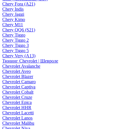
Chery Fora (A21)
Chery Indis
Chery Jaggi
Chery Kimo
Chery M11
Chery QQ6 (S21)
Chery Tiggo
Chery Tiggo 2
Chery Tiggo 3
Chery Tiggo 5
Chery Very (A13)
Тюнинг Chevrolet | Шевроле
Chevrolet Avalanche
Chevrolet Aveo
Chevrolet Blazer
Chevrolet Camaro
Chevrolet Captiva
Chevrolet Cobalt
Chevrolet Cruze
Chevrolet Epica
Chevrolet HHR
Chevrolet Lacetti
Chevrolet Lanos
Chevrolet Malibu
Chevrolet Niva