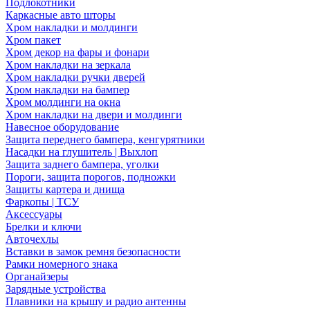
Подлокотники
Каркасные авто шторы
Хром накладки и молдинги
Хром пакет
Хром декор на фары и фонари
Хром накладки на зеркала
Хром накладки ручки дверей
Хром накладки на бампер
Хром молдинги на окна
Хром накладки на двери и молдинги
Навесное оборудование
Защита переднего бампера, кенгурятники
Насадки на глушитель | Выхлоп
Защита заднего бампера, уголки
Пороги, защита порогов, подножки
Защиты картера и днища
Фаркопы | ТСУ
Аксессуары
Брелки и ключи
Авточехлы
Вставки в замок ремня безопасности
Рамки номерного знака
Органайзеры
Зарядные устройства
Плавники на крышу и радио антенны