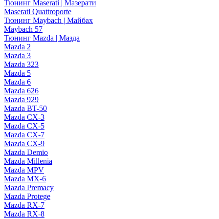
Тюнинг Maserati | Мазерати
Maserati Quattroporte
Тюнинг Maybach | Майбах
Maybach 57
Тюнинг Mazda | Мазда
Mazda 2
Mazda 3
Mazda 323
Mazda 5
Mazda 6
Mazda 626
Mazda 929
Mazda BT-50
Mazda CX-3
Mazda CX-5
Mazda CX-7
Mazda CX-9
Mazda Demio
Mazda Millenia
Mazda MPV
Mazda MX-6
Mazda Premacy
Mazda Protege
Mazda RX-7
Mazda RX-8