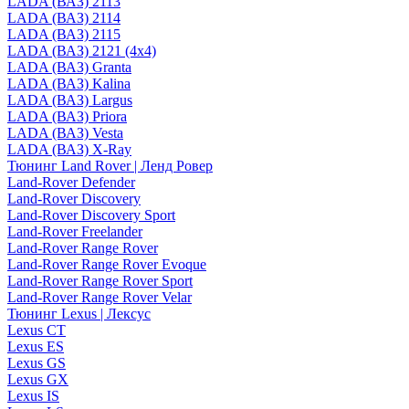
LADA (ВАЗ) 2113
LADA (ВАЗ) 2114
LADA (ВАЗ) 2115
LADA (ВАЗ) 2121 (4x4)
LADA (ВАЗ) Granta
LADA (ВАЗ) Kalina
LADA (ВАЗ) Largus
LADA (ВАЗ) Priora
LADA (ВАЗ) Vesta
LADA (ВАЗ) X-Ray
Тюнинг Land Rover | Ленд Ровер
Land-Rover Defender
Land-Rover Discovery
Land-Rover Discovery Sport
Land-Rover Freelander
Land-Rover Range Rover
Land-Rover Range Rover Evoque
Land-Rover Range Rover Sport
Land-Rover Range Rover Velar
Тюнинг Lexus | Лексус
Lexus CT
Lexus ES
Lexus GS
Lexus GX
Lexus IS