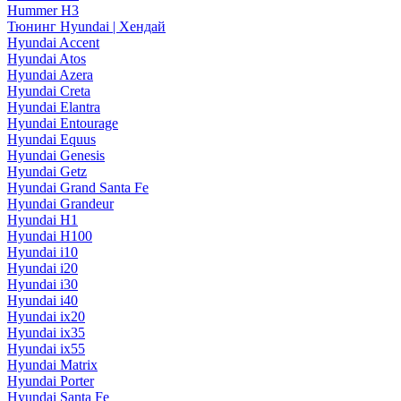
Hummer H3
Тюнинг Hyundai | Хендай
Hyundai Accent
Hyundai Atos
Hyundai Azera
Hyundai Creta
Hyundai Elantra
Hyundai Entourage
Hyundai Equus
Hyundai Genesis
Hyundai Getz
Hyundai Grand Santa Fe
Hyundai Grandeur
Hyundai H1
Hyundai H100
Hyundai i10
Hyundai i20
Hyundai i30
Hyundai i40
Hyundai ix20
Hyundai ix35
Hyundai ix55
Hyundai Matrix
Hyundai Porter
Hyundai Santa Fe