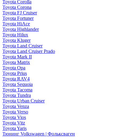
Toyota Corolla
Toyota Corona
Toyota FJ Cruiser
Toyota Fortuner
Toyota HiAce
Toyota Highlander
Toyota Hilux
Toyota Kluger
Toyota Land Cruiser
Toyota Land Cruiser Prado
Toyota Mark II
Toyota Matrix
Toyota Opa
Toyota Prius
Toyota RAV4
Toyota Sequoia
Toyota Tacoma
Toyota Tundra
Toyota Urban Cruiser
Toyota Venza
Toyota Verso
Toyota Vios
Toyota Vitz
Toyota Yaris
Тюнинг Volkswagen | Фольксваген