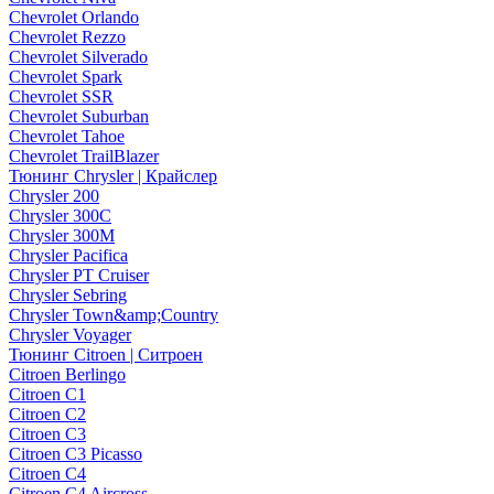
Chevrolet Orlando
Chevrolet Rezzo
Chevrolet Silverado
Chevrolet Spark
Chevrolet SSR
Chevrolet Suburban
Chevrolet Tahoe
Chevrolet TrailBlazer
Тюнинг Chrysler | Крайслер
Chrysler 200
Chrysler 300C
Chrysler 300M
Chrysler Pacifica
Chrysler PT Cruiser
Chrysler Sebring
Chrysler Town&amp;Country
Chrysler Voyager
Тюнинг Citroen | Ситроен
Citroen Berlingo
Citroen C1
Citroen C2
Citroen C3
Citroen C3 Picasso
Citroen C4
Citroen C4 Aircross