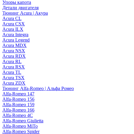
Упоры капота
Детали двигателя
Тюнинг Acura | Акура
Acura CL
Acura CSX
Acura ILX
Acura Integra
Acura Legend
Acura MDX
Acura NSX
Acura RDX
Acura RL
Acura RSX
Acura TL
Acura TSX
Acura ZDX
Тюнинг Alfa-Romeo | Альфа Ромео
Alfa-Romeo 147
Alfa-Romeo 156
Alfa-Romeo 159
Alfa-Romeo 166
Alfa-Romeo 4C
Alfa-Romeo Giulietta
Alfa-Romeo MiTo
Alfa-Romeo Spider