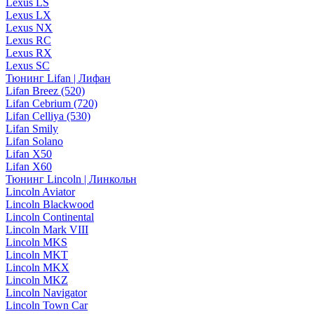
Lexus LS
Lexus LX
Lexus NX
Lexus RC
Lexus RX
Lexus SC
Тюнинг Lifan | Лифан
Lifan Breez (520)
Lifan Cebrium (720)
Lifan Celliya (530)
Lifan Smily
Lifan Solano
Lifan X50
Lifan X60
Тюнинг Lincoln | Линкольн
Lincoln Aviator
Lincoln Blackwood
Lincoln Continental
Lincoln Mark VIII
Lincoln MKS
Lincoln MKT
Lincoln MKX
Lincoln MKZ
Lincoln Navigator
Lincoln Town Car