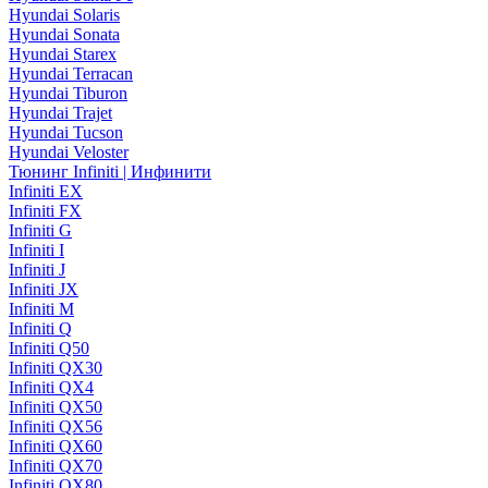
Hyundai Solaris
Hyundai Sonata
Hyundai Starex
Hyundai Terracan
Hyundai Tiburon
Hyundai Trajet
Hyundai Tucson
Hyundai Veloster
Тюнинг Infiniti | Инфинити
Infiniti EX
Infiniti FX
Infiniti G
Infiniti I
Infiniti J
Infiniti JX
Infiniti M
Infiniti Q
Infiniti Q50
Infiniti QX30
Infiniti QX4
Infiniti QX50
Infiniti QX56
Infiniti QX60
Infiniti QX70
Infiniti QX80