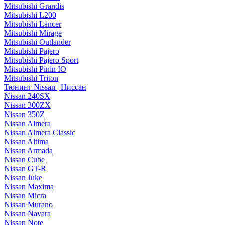
Mitsubishi Grandis
Mitsubishi L200
Mitsubishi Lancer
Mitsubishi Mirage
Mitsubishi Outlander
Mitsubishi Pajero
Mitsubishi Pajero Sport
Mitsubishi Pinin IO
Mitsubishi Triton
Тюнинг Nissan | Ниссан
Nissan 240SX
Nissan 300ZX
Nissan 350Z
Nissan Almera
Nissan Almera Classic
Nissan Altima
Nissan Armada
Nissan Cube
Nissan GT-R
Nissan Juke
Nissan Maxima
Nissan Micra
Nissan Murano
Nissan Navara
Nissan Note