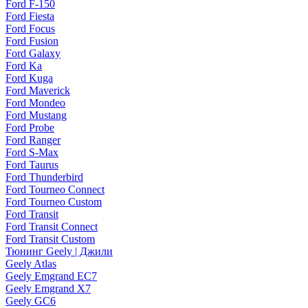
Ford F-150
Ford Fiesta
Ford Focus
Ford Fusion
Ford Galaxy
Ford Ka
Ford Kuga
Ford Maverick
Ford Mondeo
Ford Mustang
Ford Probe
Ford Ranger
Ford S-Max
Ford Taurus
Ford Thunderbird
Ford Tourneo Connect
Ford Tourneo Custom
Ford Transit
Ford Transit Connect
Ford Transit Custom
Тюнинг Geely | Джили
Geely Atlas
Geely Emgrand EC7
Geely Emgrand X7
Geely GC6