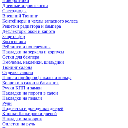
Поворотники
Дневные ходовые огни
Светодиоды
Внешний Тюнинг
Контейнеры и чехлы запасного колеса
Решетки радиатора и бампера
Дефлекторы окон и капота
Защита фар
Брызговики
Рейлинги и поперечины
Накладки на зеркала и корпусы
Сетки для бампера
Эмблемы, наклейки, шильдики
Тюнинг салона
Отделка салона
Панели приборов | шкалы и кольца
Коврики в салон и багажник
Ручки КПП и замки
Накладки на пороги в салон
Накладки на педали
Рули
Подсветка и доводчики дверей
Кнопки блокировки дверей
Накладки на коврик
Оплетки на руль