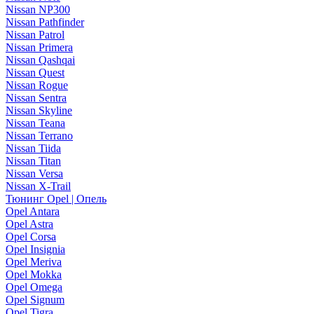
Nissan NP300
Nissan Pathfinder
Nissan Patrol
Nissan Primera
Nissan Qashqai
Nissan Quest
Nissan Rogue
Nissan Sentra
Nissan Skyline
Nissan Teana
Nissan Terrano
Nissan Tiida
Nissan Titan
Nissan Versa
Nissan X-Trail
Тюнинг Opel | Опель
Opel Antara
Opel Astra
Opel Corsa
Opel Insignia
Opel Meriva
Opel Mokka
Opel Omega
Opel Signum
Opel Tigra