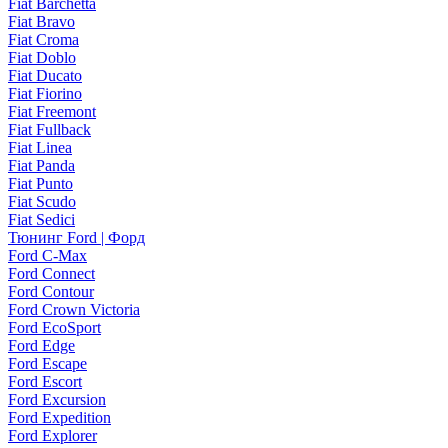
Fiat Barchetta
Fiat Bravo
Fiat Croma
Fiat Doblo
Fiat Ducato
Fiat Fiorino
Fiat Freemont
Fiat Fullback
Fiat Linea
Fiat Panda
Fiat Punto
Fiat Scudo
Fiat Sedici
Тюнинг Ford | Форд
Ford C-Max
Ford Connect
Ford Contour
Ford Crown Victoria
Ford EcoSport
Ford Edge
Ford Escape
Ford Escort
Ford Excursion
Ford Expedition
Ford Explorer