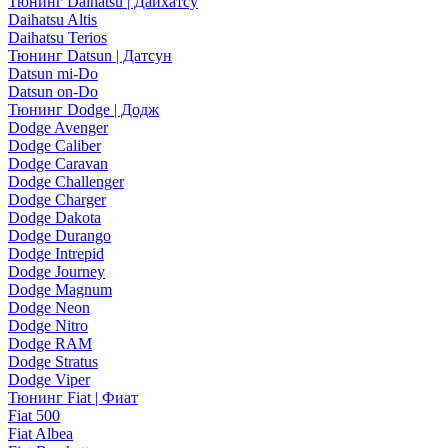
Тюнинг Daihatsu | Дайхатсу
Daihatsu Altis
Daihatsu Terios
Тюнинг Datsun | Датсун
Datsun mi-Do
Datsun on-Do
Тюнинг Dodge | Додж
Dodge Avenger
Dodge Caliber
Dodge Caravan
Dodge Challenger
Dodge Charger
Dodge Dakota
Dodge Durango
Dodge Intrepid
Dodge Journey
Dodge Magnum
Dodge Neon
Dodge Nitro
Dodge RAM
Dodge Stratus
Dodge Viper
Тюнинг Fiat | Фиат
Fiat 500
Fiat Albea