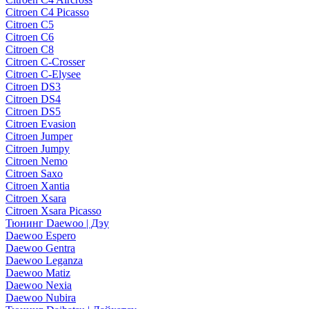
Citroen C4 Picasso
Citroen C5
Citroen C6
Citroen C8
Citroen C-Crosser
Citroen C-Elysee
Citroen DS3
Citroen DS4
Citroen DS5
Citroen Evasion
Citroen Jumper
Citroen Jumpy
Citroen Nemo
Citroen Saxo
Citroen Xantia
Citroen Xsara
Citroen Xsara Picasso
Тюнинг Daewoo | Дэу
Daewoo Espero
Daewoo Gentra
Daewoo Leganza
Daewoo Matiz
Daewoo Nexia
Daewoo Nubira