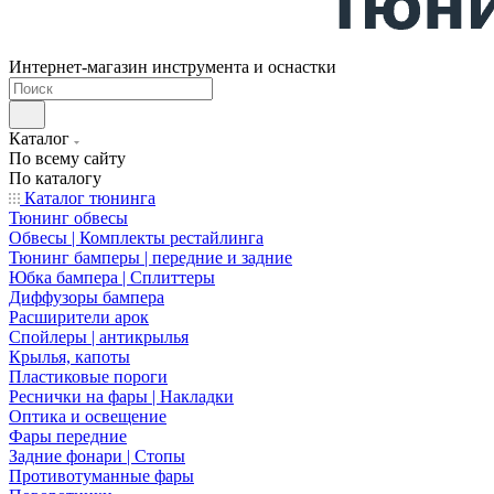
Интернет-магазин инструмента и оснастки
Каталог
По всему сайту
По каталогу
Каталог тюнинга
Тюнинг обвесы
Обвесы | Комплекты рестайлинга
Тюнинг бамперы | передние и задние
Юбка бампера | Сплиттеры
Диффузоры бампера
Расширители арок
Спойлеры | антикрылья
Крылья, капоты
Пластиковые пороги
Реснички на фары | Накладки
Оптика и освещение
Фары передние
Задние фонари | Стопы
Противотуманные фары