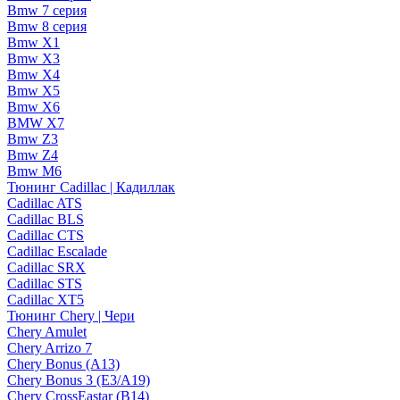
Bmw 7 серия
Bmw 8 серия
Bmw X1
Bmw X3
Bmw X4
Bmw X5
Bmw X6
BMW X7
Bmw Z3
Bmw Z4
Bmw М6
Тюнинг Cadillac | Кадиллак
Cadillac ATS
Cadillac BLS
Cadillac CTS
Cadillac Escalade
Cadillac SRX
Cadillac STS
Cadillac XT5
Тюнинг Chery | Чери
Chery Amulet
Chery Arrizo 7
Chery Bonus (A13)
Chery Bonus 3 (E3/A19)
Chery CrossEastar (B14)