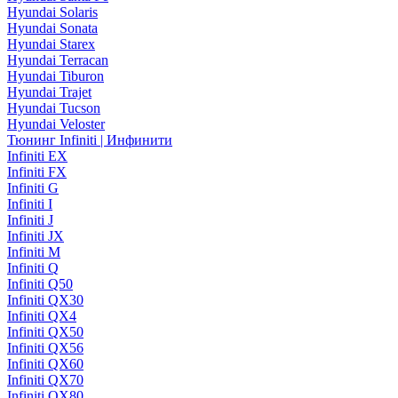
Hyundai Solaris
Hyundai Sonata
Hyundai Starex
Hyundai Terracan
Hyundai Tiburon
Hyundai Trajet
Hyundai Tucson
Hyundai Veloster
Тюнинг Infiniti | Инфинити
Infiniti EX
Infiniti FX
Infiniti G
Infiniti I
Infiniti J
Infiniti JX
Infiniti M
Infiniti Q
Infiniti Q50
Infiniti QX30
Infiniti QX4
Infiniti QX50
Infiniti QX56
Infiniti QX60
Infiniti QX70
Infiniti QX80