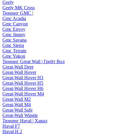
Geely
Geely MK Cross
Тюнинг GMC |
Gmc Acadia
Gmc Canyon
Gmc Envoy
Gmc Jimmy
Gmc Savana
Gmc Sierra
Gmc Terrain
Gmc Yukon
Тюнинг Great Wall | Грейт Вол
Great-Wall Deer
Great-Wall Hover
Great-Wall Hover H3
Great-Wall Hover H5
Great-Wall Hover H6
Great-Wall Hover M4
Great-Wall M2
Great-Wall M4
Great-Wall Safe
Great-Wall Wingle
Тюнинг Haval | Хавал
Haval F7
Haval H 2