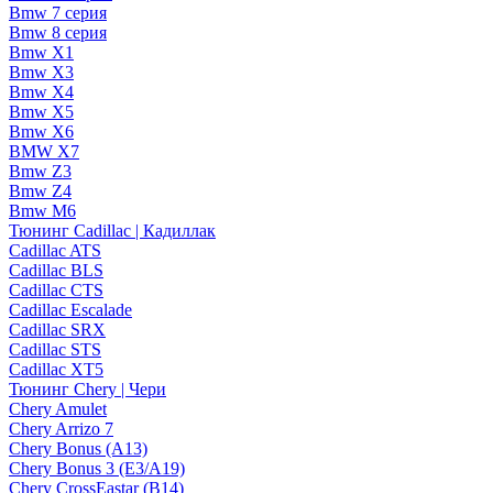
Bmw 7 серия
Bmw 8 серия
Bmw X1
Bmw X3
Bmw X4
Bmw X5
Bmw X6
BMW X7
Bmw Z3
Bmw Z4
Bmw М6
Тюнинг Cadillac | Кадиллак
Cadillac ATS
Cadillac BLS
Cadillac CTS
Cadillac Escalade
Cadillac SRX
Cadillac STS
Cadillac XT5
Тюнинг Chery | Чери
Chery Amulet
Chery Arrizo 7
Chery Bonus (A13)
Chery Bonus 3 (E3/A19)
Chery CrossEastar (B14)