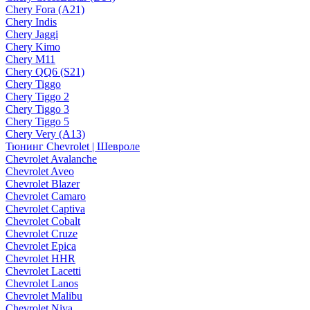
Chery Fora (A21)
Chery Indis
Chery Jaggi
Chery Kimo
Chery M11
Chery QQ6 (S21)
Chery Tiggo
Chery Tiggo 2
Chery Tiggo 3
Chery Tiggo 5
Chery Very (A13)
Тюнинг Chevrolet | Шевроле
Chevrolet Avalanche
Chevrolet Aveo
Chevrolet Blazer
Chevrolet Camaro
Chevrolet Captiva
Chevrolet Cobalt
Chevrolet Cruze
Chevrolet Epica
Chevrolet HHR
Chevrolet Lacetti
Chevrolet Lanos
Chevrolet Malibu
Chevrolet Niva