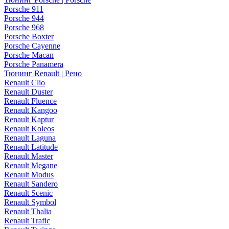
Porsche 911
Porsche 944
Porsche 968
Porsche Boxter
Porsche Cayenne
Porsche Macan
Porsche Panamera
Тюнинг Renault | Рено
Renault Clio
Renault Duster
Renault Fluence
Renault Kangoo
Renault Kaptur
Renault Koleos
Renault Laguna
Renault Latitude
Renault Master
Renault Megane
Renault Modus
Renault Sandero
Renault Scenic
Renault Symbol
Renault Thalia
Renault Trafic