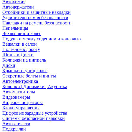
Автохимия
Автодержатели
Отбойники и защитные накладки
Удлинители ремня безопасности
Накладки на ремень безопасности
Пепельницы
Чехлы шин и колес
Подушки между сидением и консолью
Вешалки в салон
Полезное в дорогу
Шины и Диски
Колпачки на ниппель
Диски
Крышки ступиц колес
Секретные болты и винты
Автоэлектроника
Колонки | Динамики | Акустика
Автомагнитолы
Видеокамеры
Видеорегистраторы
Блоки управления
Цифровые зарядные устройства
Системы безопасной парковки
Автозапчасти
Подкрылки