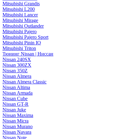
Mitsubishi Grandis
Mitsubishi L200
Mitsubishi Lancer
Mitsubishi Mirage
Mitsubishi Outlander
Mitsubishi Pajero
Mitsubishi Pajero Sport
Mitsubishi Pinin IO
Mitsubishi Triton
Тюнинг Nissan | Ниссан
Nissan 240SX
Nissan 300ZX
Nissan 350Z
Nissan Almera
Nissan Almera Classic
Nissan Altima
Nissan Armada
Nissan Cube
Nissan GT-R
Nissan Juke
Nissan Maxima
Nissan Micra
Nissan Murano
Nissan Navara
Nissan Note