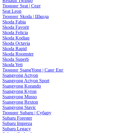
Renault Twingo
Тюнинг Seat | Сеат
Seat Leon
Тюнинг Skoda | Шкода
Skoda Fabia
Skoda Favorit
Skoda Felicia
Skoda Kodiaq
Skoda Octavia
Skoda Rapid
Skoda Roomster
Skoda Superb
Skoda Yeti
Тюнинг SsangYong | Санг Енг
Ssangyong Actyon
Ssangyong Actyon Sport
Ssangyong Korando
Ssangyong Kyron
Ssangyong Musso
Ssangyong Rexton
Ssangyong Stavic
Тюнинг Subaru | Субару
Subaru Forester
Subaru Impreza
Subaru Legacy