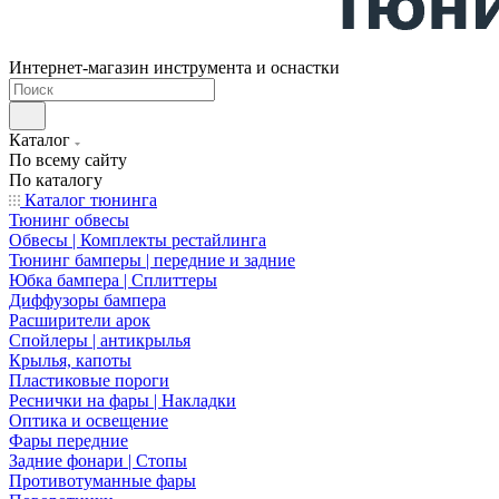
Интернет-магазин инструмента и оснастки
Каталог
По всему сайту
По каталогу
Каталог тюнинга
Тюнинг обвесы
Обвесы | Комплекты рестайлинга
Тюнинг бамперы | передние и задние
Юбка бампера | Сплиттеры
Диффузоры бампера
Расширители арок
Спойлеры | антикрылья
Крылья, капоты
Пластиковые пороги
Реснички на фары | Накладки
Оптика и освещение
Фары передние
Задние фонари | Стопы
Противотуманные фары