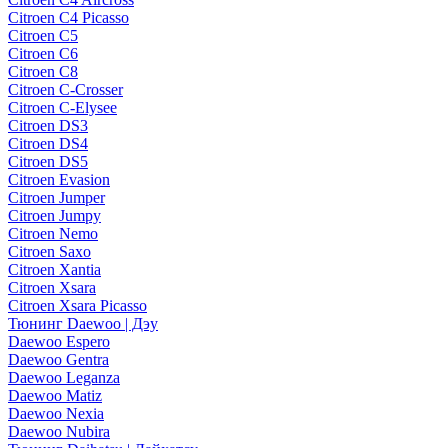
Citroen C4 Picasso
Citroen C5
Citroen C6
Citroen C8
Citroen C-Crosser
Citroen C-Elysee
Citroen DS3
Citroen DS4
Citroen DS5
Citroen Evasion
Citroen Jumper
Citroen Jumpy
Citroen Nemo
Citroen Saxo
Citroen Xantia
Citroen Xsara
Citroen Xsara Picasso
Тюнинг Daewoo | Дэу
Daewoo Espero
Daewoo Gentra
Daewoo Leganza
Daewoo Matiz
Daewoo Nexia
Daewoo Nubira