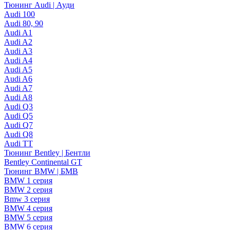
Тюнинг Audi | Ауди
Audi 100
Audi 80, 90
Audi A1
Audi A2
Audi A3
Audi A4
Audi A5
Audi A6
Audi A7
Audi A8
Audi Q3
Audi Q5
Audi Q7
Audi Q8
Audi TT
Тюнинг Bentley | Бентли
Bentley Continental GT
Тюнинг BMW | БМВ
BMW 1 серия
BMW 2 серия
Bmw 3 серия
BMW 4 серия
BMW 5 серия
BMW 6 серия