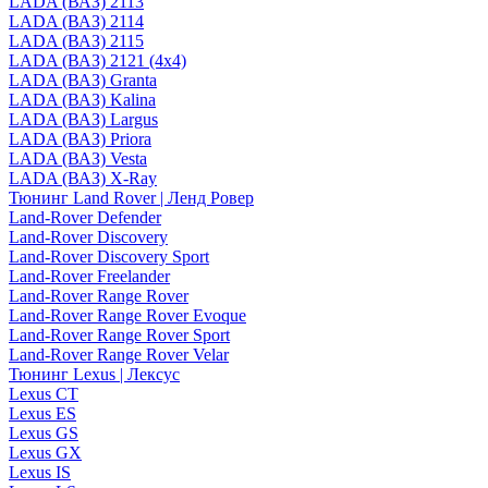
LADA (ВАЗ) 2113
LADA (ВАЗ) 2114
LADA (ВАЗ) 2115
LADA (ВАЗ) 2121 (4x4)
LADA (ВАЗ) Granta
LADA (ВАЗ) Kalina
LADA (ВАЗ) Largus
LADA (ВАЗ) Priora
LADA (ВАЗ) Vesta
LADA (ВАЗ) X-Ray
Тюнинг Land Rover | Ленд Ровер
Land-Rover Defender
Land-Rover Discovery
Land-Rover Discovery Sport
Land-Rover Freelander
Land-Rover Range Rover
Land-Rover Range Rover Evoque
Land-Rover Range Rover Sport
Land-Rover Range Rover Velar
Тюнинг Lexus | Лексус
Lexus CT
Lexus ES
Lexus GS
Lexus GX
Lexus IS