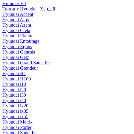
Hummer H3
Тюнинг Hyundai | Хендай
Hyundai Accent
Hyundai Atos
Hyundai Azera
Hyundai Creta
Hyundai Elantra
Hyundai Entourage
Hyundai Equus
Hyundai Genesis
Hyundai Getz
Hyundai Grand Santa Fe
Hyundai Grandeur
Hyundai H1
Hyundai H100
Hyundai i10
Hyundai i20
Hyundai i30
Hyundai i40
Hyundai ix20
Hyundai ix35
Hyundai ix55
Hyundai Matrix
Hyundai Porter
Hyundai Santa Fe