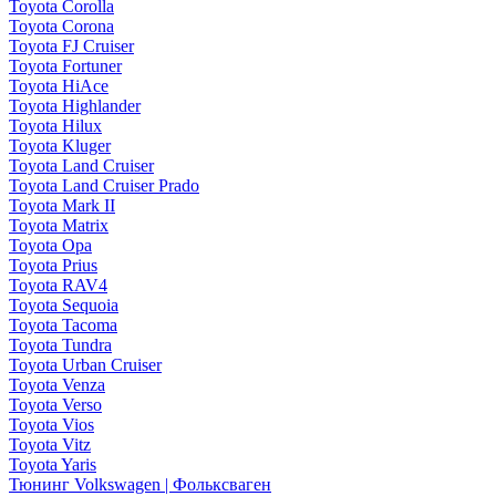
Toyota Corolla
Toyota Corona
Toyota FJ Cruiser
Toyota Fortuner
Toyota HiAce
Toyota Highlander
Toyota Hilux
Toyota Kluger
Toyota Land Cruiser
Toyota Land Cruiser Prado
Toyota Mark II
Toyota Matrix
Toyota Opa
Toyota Prius
Toyota RAV4
Toyota Sequoia
Toyota Tacoma
Toyota Tundra
Toyota Urban Cruiser
Toyota Venza
Toyota Verso
Toyota Vios
Toyota Vitz
Toyota Yaris
Тюнинг Volkswagen | Фольксваген