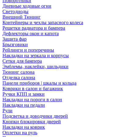
Поворотники
Дневные ходовые огни
Светодиоды
Внешний Тюнинг
Контейнеры и чехлы запасного колеса
Решетки радиатора и бампера
Дефлекторы окон и капота
Защита фар
Брызговики
Рейлинги и поперечины
Накладки на зеркала и корпусы
Сетки для бампера
Эмблемы, наклейки, шильдики
Тюнинг салона
Отделка салона
Панели приборов | шкалы и кольца
Коврики в салон и багажник
Ручки КПП и замки
Накладки на пороги в салон
Накладки на педали
Рули
Подсветка и доводчики дверей
Кнопки блокировки дверей
Накладки на коврик
Оплетки на руль