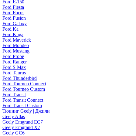
Ford F-150
Ford Fiesta
Ford Focus
Ford Fusion
Ford Galaxy
Ford Ka
Ford Kuga
Ford Maverick
Ford Mondeo
Ford Mustang
Ford Probe
Ford Ranger
Ford S-Max
Ford Taurus
Ford Thunderbird
Ford Tourneo Connect
Ford Tourneo Custom
Ford Transit
Ford Transit Connect
Ford Transit Custom
Тюнинг Geely | Джили
Geely Atlas
Geely Emgrand EC7
Geely Emgrand X7
Geely GC6