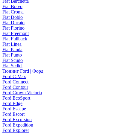
Fiat Barchetta
Fiat Bravo
Fiat Croma
Fiat Doblo
Fiat Ducato
Fiat Fiorino
Fiat Freemont
Fiat Fullback
Fiat Linea
Fiat Panda
Fiat Punto
Fiat Scudo
Fiat Sedici
Тюнинг Ford | Форд
Ford C-Max
Ford Connect
Ford Contour
Ford Crown Victoria
Ford EcoSport
Ford Edge
Ford Escape
Ford Escort
Ford Excursion
Ford Expedition
Ford Explorer