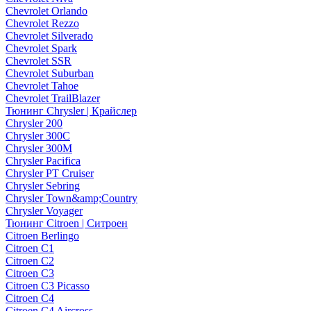
Chevrolet Orlando
Chevrolet Rezzo
Chevrolet Silverado
Chevrolet Spark
Chevrolet SSR
Chevrolet Suburban
Chevrolet Tahoe
Chevrolet TrailBlazer
Тюнинг Chrysler | Крайслер
Chrysler 200
Chrysler 300C
Chrysler 300M
Chrysler Pacifica
Chrysler PT Cruiser
Chrysler Sebring
Chrysler Town&amp;Country
Chrysler Voyager
Тюнинг Citroen | Ситроен
Citroen Berlingo
Citroen C1
Citroen C2
Citroen C3
Citroen C3 Picasso
Citroen C4
Citroen C4 Aircross