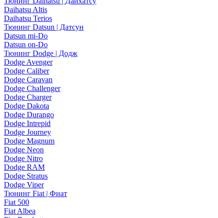
Тюнинг Daihatsu | Дайхатсу
Daihatsu Altis
Daihatsu Terios
Тюнинг Datsun | Датсун
Datsun mi-Do
Datsun on-Do
Тюнинг Dodge | Додж
Dodge Avenger
Dodge Caliber
Dodge Caravan
Dodge Challenger
Dodge Charger
Dodge Dakota
Dodge Durango
Dodge Intrepid
Dodge Journey
Dodge Magnum
Dodge Neon
Dodge Nitro
Dodge RAM
Dodge Stratus
Dodge Viper
Тюнинг Fiat | Фиат
Fiat 500
Fiat Albea