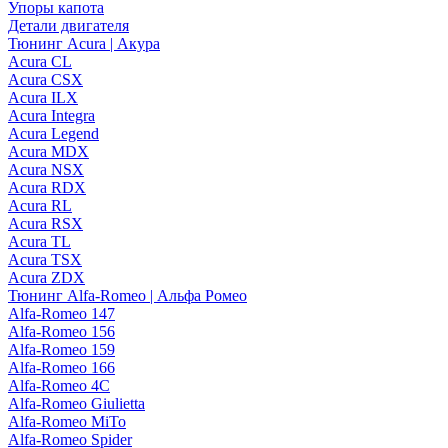
Упоры капота
Детали двигателя
Тюнинг Acura | Акура
Acura CL
Acura CSX
Acura ILX
Acura Integra
Acura Legend
Acura MDX
Acura NSX
Acura RDX
Acura RL
Acura RSX
Acura TL
Acura TSX
Acura ZDX
Тюнинг Alfa-Romeo | Альфа Ромео
Alfa-Romeo 147
Alfa-Romeo 156
Alfa-Romeo 159
Alfa-Romeo 166
Alfa-Romeo 4C
Alfa-Romeo Giulietta
Alfa-Romeo MiTo
Alfa-Romeo Spider