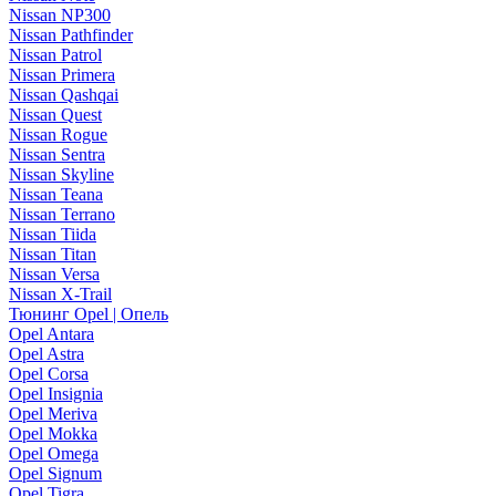
Nissan NP300
Nissan Pathfinder
Nissan Patrol
Nissan Primera
Nissan Qashqai
Nissan Quest
Nissan Rogue
Nissan Sentra
Nissan Skyline
Nissan Teana
Nissan Terrano
Nissan Tiida
Nissan Titan
Nissan Versa
Nissan X-Trail
Тюнинг Opel | Опель
Opel Antara
Opel Astra
Opel Corsa
Opel Insignia
Opel Meriva
Opel Mokka
Opel Omega
Opel Signum
Opel Tigra