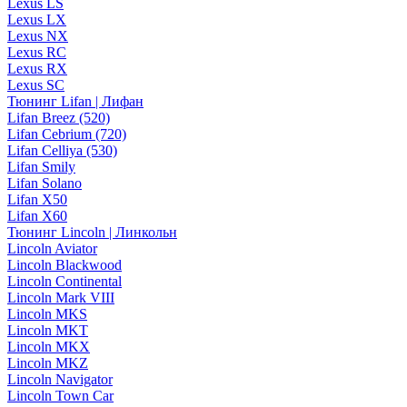
Lexus LS
Lexus LX
Lexus NX
Lexus RC
Lexus RX
Lexus SC
Тюнинг Lifan | Лифан
Lifan Breez (520)
Lifan Cebrium (720)
Lifan Celliya (530)
Lifan Smily
Lifan Solano
Lifan X50
Lifan X60
Тюнинг Lincoln | Линкольн
Lincoln Aviator
Lincoln Blackwood
Lincoln Continental
Lincoln Mark VIII
Lincoln MKS
Lincoln MKT
Lincoln MKX
Lincoln MKZ
Lincoln Navigator
Lincoln Town Car