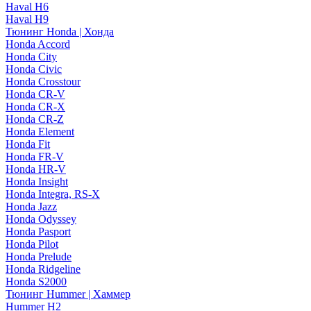
Haval H6
Haval H9
Тюнинг Honda | Хонда
Honda Accord
Honda City
Honda Civic
Honda Crosstour
Honda CR-V
Honda CR-X
Honda CR-Z
Honda Element
Honda Fit
Honda FR-V
Honda HR-V
Honda Insight
Honda Integra, RS-X
Honda Jazz
Honda Odyssey
Honda Pasport
Honda Pilot
Honda Prelude
Honda Ridgeline
Honda S2000
Тюнинг Hummer | Хаммер
Hummer H2