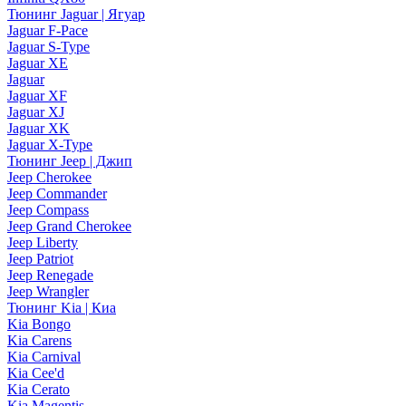
Тюнинг Jaguar | Ягуар
Jaguar F-Pace
Jaguar S-Type
Jaguar XE
Jaguar
Jaguar XF
Jaguar XJ
Jaguar XK
Jaguar X-Type
Тюнинг Jeep | Джип
Jeep Cherokee
Jeep Commander
Jeep Compass
Jeep Grand Cherokee
Jeep Liberty
Jeep Patriot
Jeep Renegade
Jeep Wrangler
Тюнинг Kia | Киа
Kia Bongo
Kia Carens
Kia Carnival
Kia Cee'd
Kia Cerato
Kia Magentis