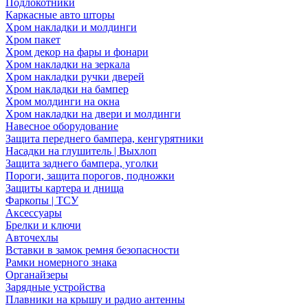
Подлокотники
Каркасные авто шторы
Хром накладки и молдинги
Хром пакет
Хром декор на фары и фонари
Хром накладки на зеркала
Хром накладки ручки дверей
Хром накладки на бампер
Хром молдинги на окна
Хром накладки на двери и молдинги
Навесное оборудование
Защита переднего бампера, кенгурятники
Насадки на глушитель | Выхлоп
Защита заднего бампера, уголки
Пороги, защита порогов, подножки
Защиты картера и днища
Фаркопы | ТСУ
Аксессуары
Брелки и ключи
Авточехлы
Вставки в замок ремня безопасности
Рамки номерного знака
Органайзеры
Зарядные устройства
Плавники на крышу и радио антенны