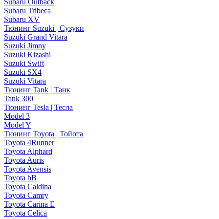
Subaru Outback
Subaru Tribeca
Subaru XV
Тюнинг Suzuki | Сузуки
Suzuki Grand Vitara
Suzuki Jimny
Suzuki Kizashi
Suzuki Swift
Suzuki SX4
Suzuki Vitara
Тюнинг Tank | Танк
Tank 300
Тюнинг Tesla | Тесла
Model 3
Model Y
Тюнинг Toyota | Тойота
Toyota 4Runner
Toyota Alphard
Toyota Auris
Toyota Avensis
Toyota bB
Toyota Caldina
Toyota Camry
Toyota Carina E
Toyota Celica