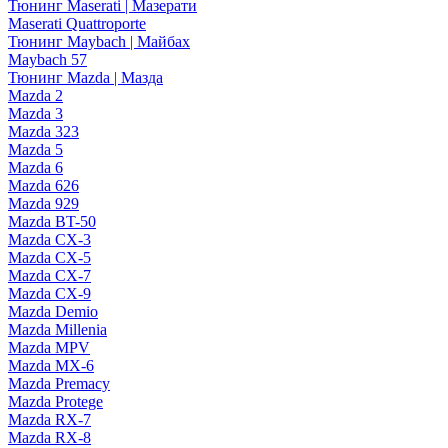
Тюнинг Maserati | Мазерати
Maserati Quattroporte
Тюнинг Maybach | Майбах
Maybach 57
Тюнинг Mazda | Мазда
Mazda 2
Mazda 3
Mazda 323
Mazda 5
Mazda 6
Mazda 626
Mazda 929
Mazda BT-50
Mazda CX-3
Mazda CX-5
Mazda CX-7
Mazda CX-9
Mazda Demio
Mazda Millenia
Mazda MPV
Mazda MX-6
Mazda Premacy
Mazda Protege
Mazda RX-7
Mazda RX-8