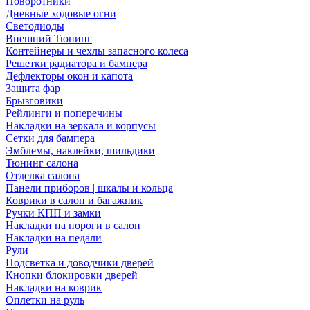
Поворотники
Дневные ходовые огни
Светодиоды
Внешний Тюнинг
Контейнеры и чехлы запасного колеса
Решетки радиатора и бампера
Дефлекторы окон и капота
Защита фар
Брызговики
Рейлинги и поперечины
Накладки на зеркала и корпусы
Сетки для бампера
Эмблемы, наклейки, шильдики
Тюнинг салона
Отделка салона
Панели приборов | шкалы и кольца
Коврики в салон и багажник
Ручки КПП и замки
Накладки на пороги в салон
Накладки на педали
Рули
Подсветка и доводчики дверей
Кнопки блокировки дверей
Накладки на коврик
Оплетки на руль