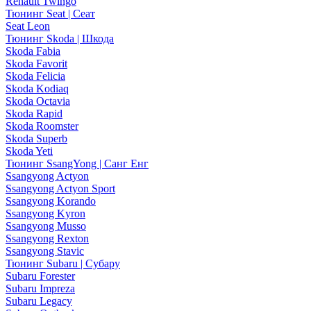
Renault Twingo
Тюнинг Seat | Сеат
Seat Leon
Тюнинг Skoda | Шкода
Skoda Fabia
Skoda Favorit
Skoda Felicia
Skoda Kodiaq
Skoda Octavia
Skoda Rapid
Skoda Roomster
Skoda Superb
Skoda Yeti
Тюнинг SsangYong | Санг Енг
Ssangyong Actyon
Ssangyong Actyon Sport
Ssangyong Korando
Ssangyong Kyron
Ssangyong Musso
Ssangyong Rexton
Ssangyong Stavic
Тюнинг Subaru | Субару
Subaru Forester
Subaru Impreza
Subaru Legacy