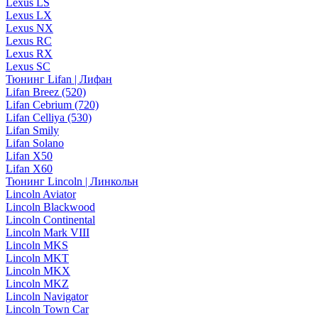
Lexus LS
Lexus LX
Lexus NX
Lexus RC
Lexus RX
Lexus SC
Тюнинг Lifan | Лифан
Lifan Breez (520)
Lifan Cebrium (720)
Lifan Celliya (530)
Lifan Smily
Lifan Solano
Lifan X50
Lifan X60
Тюнинг Lincoln | Линкольн
Lincoln Aviator
Lincoln Blackwood
Lincoln Continental
Lincoln Mark VIII
Lincoln MKS
Lincoln MKT
Lincoln MKX
Lincoln MKZ
Lincoln Navigator
Lincoln Town Car