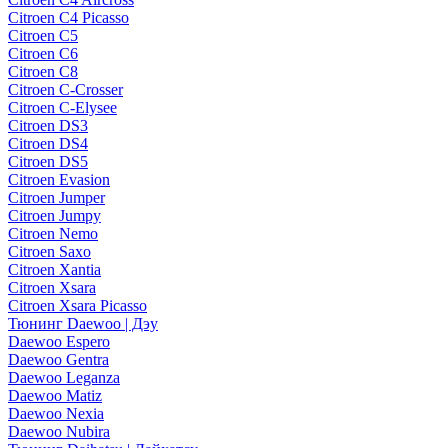
Citroen C4 Picasso
Citroen C5
Citroen C6
Citroen C8
Citroen C-Crosser
Citroen C-Elysee
Citroen DS3
Citroen DS4
Citroen DS5
Citroen Evasion
Citroen Jumper
Citroen Jumpy
Citroen Nemo
Citroen Saxo
Citroen Xantia
Citroen Xsara
Citroen Xsara Picasso
Тюнинг Daewoo | Дэу
Daewoo Espero
Daewoo Gentra
Daewoo Leganza
Daewoo Matiz
Daewoo Nexia
Daewoo Nubira