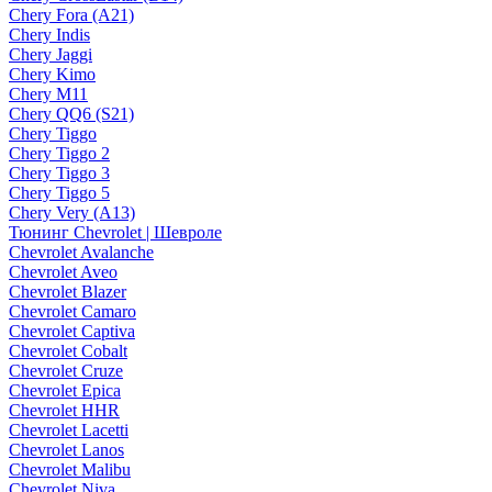
Chery Fora (A21)
Chery Indis
Chery Jaggi
Chery Kimo
Chery M11
Chery QQ6 (S21)
Chery Tiggo
Chery Tiggo 2
Chery Tiggo 3
Chery Tiggo 5
Chery Very (A13)
Тюнинг Chevrolet | Шевроле
Chevrolet Avalanche
Chevrolet Aveo
Chevrolet Blazer
Chevrolet Camaro
Chevrolet Captiva
Chevrolet Cobalt
Chevrolet Cruze
Chevrolet Epica
Chevrolet HHR
Chevrolet Lacetti
Chevrolet Lanos
Chevrolet Malibu
Chevrolet Niva