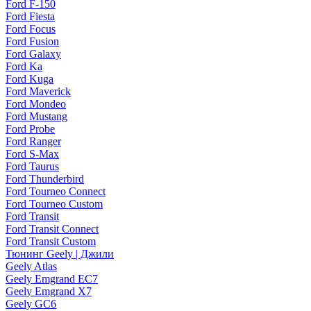
Ford F-150
Ford Fiesta
Ford Focus
Ford Fusion
Ford Galaxy
Ford Ka
Ford Kuga
Ford Maverick
Ford Mondeo
Ford Mustang
Ford Probe
Ford Ranger
Ford S-Max
Ford Taurus
Ford Thunderbird
Ford Tourneo Connect
Ford Tourneo Custom
Ford Transit
Ford Transit Connect
Ford Transit Custom
Тюнинг Geely | Джили
Geely Atlas
Geely Emgrand EC7
Geely Emgrand X7
Geely GC6