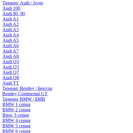
Тюнинг Audi | Ауди
Audi 100
Audi 80, 90
Audi A1
Audi A2
Audi A3
Audi A4
Audi A5
Audi A6
Audi A7
Audi A8
Audi Q3
Audi Q5
Audi Q7
Audi Q8
Audi TT
Тюнинг Bentley | Бентли
Bentley Continental GT
Тюнинг BMW | БМВ
BMW 1 серия
BMW 2 серия
Bmw 3 серия
BMW 4 серия
BMW 5 серия
BMW 6 серия