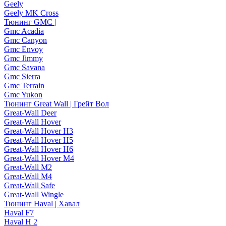
Geely
Geely MK Cross
Тюнинг GMC |
Gmc Acadia
Gmc Canyon
Gmc Envoy
Gmc Jimmy
Gmc Savana
Gmc Sierra
Gmc Terrain
Gmc Yukon
Тюнинг Great Wall | Грейт Вол
Great-Wall Deer
Great-Wall Hover
Great-Wall Hover H3
Great-Wall Hover H5
Great-Wall Hover H6
Great-Wall Hover M4
Great-Wall M2
Great-Wall M4
Great-Wall Safe
Great-Wall Wingle
Тюнинг Haval | Хавал
Haval F7
Haval H 2