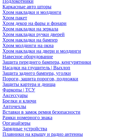
Подлокотники
Каркасные авто шторы
Хром накладки и молдинги
Хром пакет
Хром декор на фары и фонари
Хром накладки на зеркала
Хром накладки ручки дверей
Хром накладки на бампер
Хром молдинги на окна
Хром накладки на двери и молдинги
Навесное оборудование
Защита переднего бампера, кенгурятники
Насадки на глушитель | Выхлоп
Защита заднего бампера, уголки
Пороги, защита порогов, подножки
Защиты картера и днища
Фаркопы | ТСУ
Аксессуары
Брелки и ключи
Авточехлы
Вставки в замок ремня безопасности
Рамки номерного знака
Органайзеры
Зарядные устройства
Плавники на крышу и радио антенны