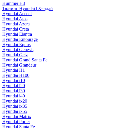
Hummer H3
Тюнинг Hyundai | Хендай
Hyundai Accent
Hyundai Atos
Hyundai Azera
Hyundai Creta
Hyundai Elantra
Hyundai Entourage
Hyundai Equus
Hyundai Genesis
Hyundai Getz
Hyundai Grand Santa Fe
Hyundai Grandeur
Hyundai H1
Hyundai H100
Hyundai i10
Hyundai i20
Hyundai i30
Hyundai i40
Hyundai ix20
Hyundai ix35
Hyundai ix55
Hyundai Matrix
Hyundai Porter
Hyundai Santa Fe