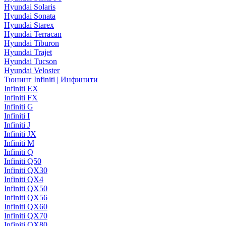
Hyundai Solaris
Hyundai Sonata
Hyundai Starex
Hyundai Terracan
Hyundai Tiburon
Hyundai Trajet
Hyundai Tucson
Hyundai Veloster
Тюнинг Infiniti | Инфинити
Infiniti EX
Infiniti FX
Infiniti G
Infiniti I
Infiniti J
Infiniti JX
Infiniti M
Infiniti Q
Infiniti Q50
Infiniti QX30
Infiniti QX4
Infiniti QX50
Infiniti QX56
Infiniti QX60
Infiniti QX70
Infiniti QX80