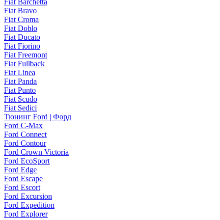
Fiat Barchetta
Fiat Bravo
Fiat Croma
Fiat Doblo
Fiat Ducato
Fiat Fiorino
Fiat Freemont
Fiat Fullback
Fiat Linea
Fiat Panda
Fiat Punto
Fiat Scudo
Fiat Sedici
Тюнинг Ford | Форд
Ford C-Max
Ford Connect
Ford Contour
Ford Crown Victoria
Ford EcoSport
Ford Edge
Ford Escape
Ford Escort
Ford Excursion
Ford Expedition
Ford Explorer