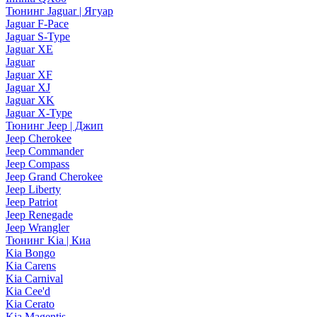
Тюнинг Jaguar | Ягуар
Jaguar F-Pace
Jaguar S-Type
Jaguar XE
Jaguar
Jaguar XF
Jaguar XJ
Jaguar XK
Jaguar X-Type
Тюнинг Jeep | Джип
Jeep Cherokee
Jeep Commander
Jeep Compass
Jeep Grand Cherokee
Jeep Liberty
Jeep Patriot
Jeep Renegade
Jeep Wrangler
Тюнинг Kia | Киа
Kia Bongo
Kia Carens
Kia Carnival
Kia Cee'd
Kia Cerato
Kia Magentis