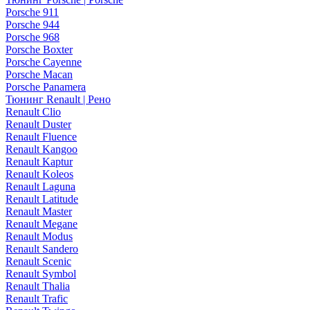
Porsche 911
Porsche 944
Porsche 968
Porsche Boxter
Porsche Cayenne
Porsche Macan
Porsche Panamera
Тюнинг Renault | Рено
Renault Clio
Renault Duster
Renault Fluence
Renault Kangoo
Renault Kaptur
Renault Koleos
Renault Laguna
Renault Latitude
Renault Master
Renault Megane
Renault Modus
Renault Sandero
Renault Scenic
Renault Symbol
Renault Thalia
Renault Trafic