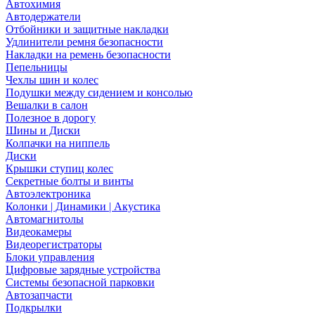
Автохимия
Автодержатели
Отбойники и защитные накладки
Удлинители ремня безопасности
Накладки на ремень безопасности
Пепельницы
Чехлы шин и колес
Подушки между сидением и консолью
Вешалки в салон
Полезное в дорогу
Шины и Диски
Колпачки на ниппель
Диски
Крышки ступиц колес
Секретные болты и винты
Автоэлектроника
Колонки | Динамики | Акустика
Автомагнитолы
Видеокамеры
Видеорегистраторы
Блоки управления
Цифровые зарядные устройства
Системы безопасной парковки
Автозапчасти
Подкрылки