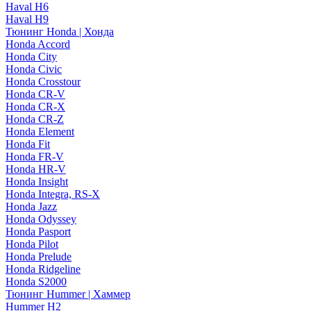
Haval H6
Haval H9
Тюнинг Honda | Хонда
Honda Accord
Honda City
Honda Civic
Honda Crosstour
Honda CR-V
Honda CR-X
Honda CR-Z
Honda Element
Honda Fit
Honda FR-V
Honda HR-V
Honda Insight
Honda Integra, RS-X
Honda Jazz
Honda Odyssey
Honda Pasport
Honda Pilot
Honda Prelude
Honda Ridgeline
Honda S2000
Тюнинг Hummer | Хаммер
Hummer H2