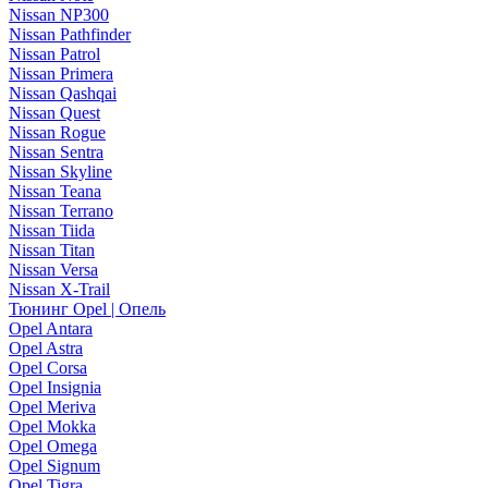
Nissan NP300
Nissan Pathfinder
Nissan Patrol
Nissan Primera
Nissan Qashqai
Nissan Quest
Nissan Rogue
Nissan Sentra
Nissan Skyline
Nissan Teana
Nissan Terrano
Nissan Tiida
Nissan Titan
Nissan Versa
Nissan X-Trail
Тюнинг Opel | Опель
Opel Antara
Opel Astra
Opel Corsa
Opel Insignia
Opel Meriva
Opel Mokka
Opel Omega
Opel Signum
Opel Tigra