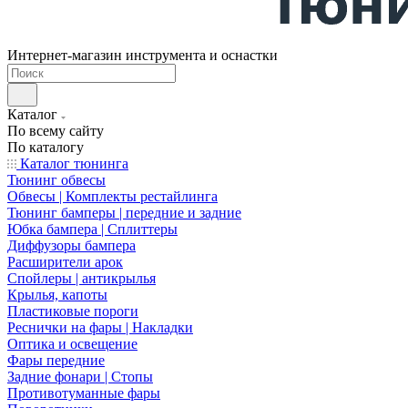
Интернет-магазин инструмента и оснастки
Каталог
По всему сайту
По каталогу
Каталог тюнинга
Тюнинг обвесы
Обвесы | Комплекты рестайлинга
Тюнинг бамперы | передние и задние
Юбка бампера | Сплиттеры
Диффузоры бампера
Расширители арок
Спойлеры | антикрылья
Крылья, капоты
Пластиковые пороги
Реснички на фары | Накладки
Оптика и освещение
Фары передние
Задние фонари | Стопы
Противотуманные фары