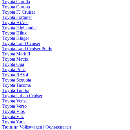
Toyota Corolla
Toyota Corona
Toyota FJ Cruiser
Toyota Fortuner
Toyota HiAce
Toyota Highlander
Toyota Hilux
Toyota Kluger
Toyota Land Cruiser
Toyota Land Cruiser Prado
Toyota Mark II
Toyota Matrix
Toyota Opa
Toyota Prius
Toyota RAV4
Toyota Sequoia
Toyota Tacoma
Toyota Tundra
Toyota Urban Cruiser
Toyota Venza
Toyota Verso
Toyota Vios
Toyota Vitz
Toyota Yaris
Тюнинг Volkswagen | Фольксваген