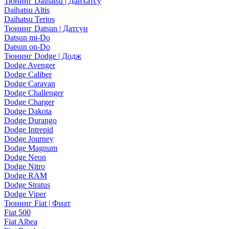
Тюнинг Daihatsu | Дайхатсу
Daihatsu Altis
Daihatsu Terios
Тюнинг Datsun | Датсун
Datsun mi-Do
Datsun on-Do
Тюнинг Dodge | Додж
Dodge Avenger
Dodge Caliber
Dodge Caravan
Dodge Challenger
Dodge Charger
Dodge Dakota
Dodge Durango
Dodge Intrepid
Dodge Journey
Dodge Magnum
Dodge Neon
Dodge Nitro
Dodge RAM
Dodge Stratus
Dodge Viper
Тюнинг Fiat | Фиат
Fiat 500
Fiat Albea