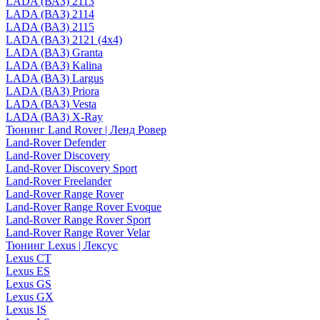
LADA (ВАЗ) 2113
LADA (ВАЗ) 2114
LADA (ВАЗ) 2115
LADA (ВАЗ) 2121 (4x4)
LADA (ВАЗ) Granta
LADA (ВАЗ) Kalina
LADA (ВАЗ) Largus
LADA (ВАЗ) Priora
LADA (ВАЗ) Vesta
LADA (ВАЗ) X-Ray
Тюнинг Land Rover | Ленд Ровер
Land-Rover Defender
Land-Rover Discovery
Land-Rover Discovery Sport
Land-Rover Freelander
Land-Rover Range Rover
Land-Rover Range Rover Evoque
Land-Rover Range Rover Sport
Land-Rover Range Rover Velar
Тюнинг Lexus | Лексус
Lexus CT
Lexus ES
Lexus GS
Lexus GX
Lexus IS