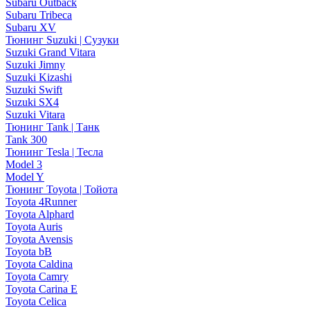
Subaru Outback
Subaru Tribeca
Subaru XV
Тюнинг Suzuki | Сузуки
Suzuki Grand Vitara
Suzuki Jimny
Suzuki Kizashi
Suzuki Swift
Suzuki SX4
Suzuki Vitara
Тюнинг Tank | Танк
Tank 300
Тюнинг Tesla | Тесла
Model 3
Model Y
Тюнинг Toyota | Тойота
Toyota 4Runner
Toyota Alphard
Toyota Auris
Toyota Avensis
Toyota bB
Toyota Caldina
Toyota Camry
Toyota Carina E
Toyota Celica