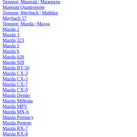
Тюнинг Maserati | Мазерати
Maserati Quattroporte
Тюнинг Maybach | Майбах
Maybach 57
Тюнинг Mazda | Мазда
Mazda 2
Mazda 3
Mazda 323
Mazda 5
Mazda 6
Mazda 626
Mazda 929
Mazda BT-50
Mazda CX-3
Mazda CX-5
Mazda CX-7
Mazda CX-9
Mazda Demio
Mazda Millenia
Mazda MPV
Mazda MX-6
Mazda Premacy
Mazda Protege
Mazda RX-7
Mazda RX-8