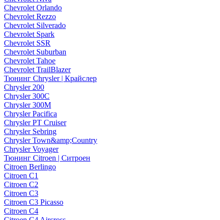
Chevrolet Orlando
Chevrolet Rezzo
Chevrolet Silverado
Chevrolet Spark
Chevrolet SSR
Chevrolet Suburban
Chevrolet Tahoe
Chevrolet TrailBlazer
Тюнинг Chrysler | Крайслер
Chrysler 200
Chrysler 300C
Chrysler 300M
Chrysler Pacifica
Chrysler PT Cruiser
Chrysler Sebring
Chrysler Town&amp;Country
Chrysler Voyager
Тюнинг Citroen | Ситроен
Citroen Berlingo
Citroen C1
Citroen C2
Citroen C3
Citroen C3 Picasso
Citroen C4
Citroen C4 Aircross