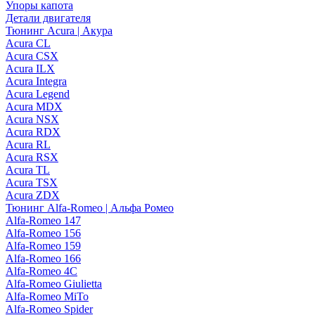
Упоры капота
Детали двигателя
Тюнинг Acura | Акура
Acura CL
Acura CSX
Acura ILX
Acura Integra
Acura Legend
Acura MDX
Acura NSX
Acura RDX
Acura RL
Acura RSX
Acura TL
Acura TSX
Acura ZDX
Тюнинг Alfa-Romeo | Альфа Ромео
Alfa-Romeo 147
Alfa-Romeo 156
Alfa-Romeo 159
Alfa-Romeo 166
Alfa-Romeo 4C
Alfa-Romeo Giulietta
Alfa-Romeo MiTo
Alfa-Romeo Spider