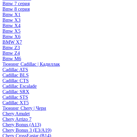
Bmw 7 серия
Bmw 8 серия
Bmw X1
Bmw X3
Bmw X4
Bmw X5
Bmw X6
BMW X7
Bmw Z3
Bmw Z4
Bmw М6
Тюнинг Cadillac | Кадиллак
Cadillac ATS
Cadillac BLS
Cadillac CTS
Cadillac Escalade
Cadillac SRX
Cadillac STS
Cadillac XT5
Тюнинг Chery | Чери
Chery Amulet
Chery Arrizo 7
Chery Bonus (A13)
Chery Bonus 3 (E3/A19)
Chery CrossEastar (B14)