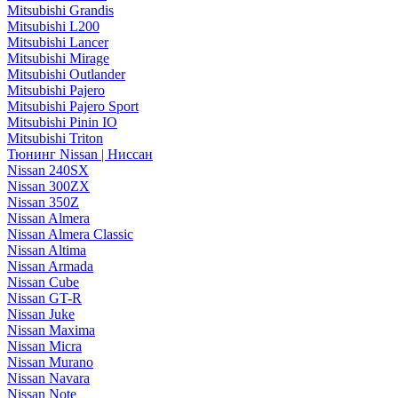
Mitsubishi Grandis
Mitsubishi L200
Mitsubishi Lancer
Mitsubishi Mirage
Mitsubishi Outlander
Mitsubishi Pajero
Mitsubishi Pajero Sport
Mitsubishi Pinin IO
Mitsubishi Triton
Тюнинг Nissan | Ниссан
Nissan 240SX
Nissan 300ZX
Nissan 350Z
Nissan Almera
Nissan Almera Classic
Nissan Altima
Nissan Armada
Nissan Cube
Nissan GT-R
Nissan Juke
Nissan Maxima
Nissan Micra
Nissan Murano
Nissan Navara
Nissan Note